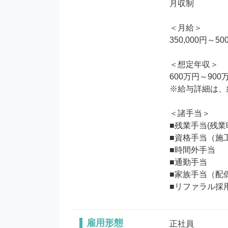
月収制

＜月給＞

350,000円～500
＜想定年収＞

600万円～900万
※給与詳細は、
＜諸手当＞

■残業手当(残業
■資格手当（施工
■時間外手当

■通勤手当

■家族手当（配偶者
■リファラル採
雇用形態
正社員