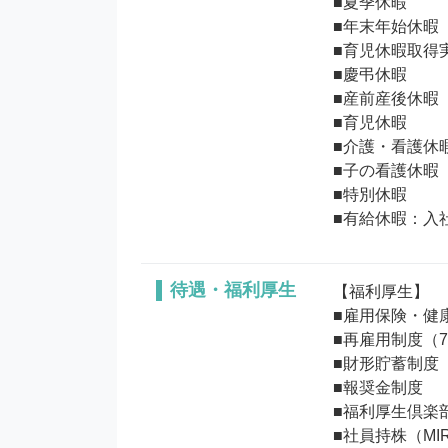
■夏季休暇

■年末年始休暇

■育児休暇取得実
■慶弔休暇

■産前産後休暇

■育児休暇

■介護・看護休暇
■子の看護休暇

■特別休暇

待遇・福利厚生
【福利厚生】

■雇用保険・健
■再雇用制度（7
■財形貯蓄制度

■報奨金制度

■福利厚生倶楽部
■社員持株（MI