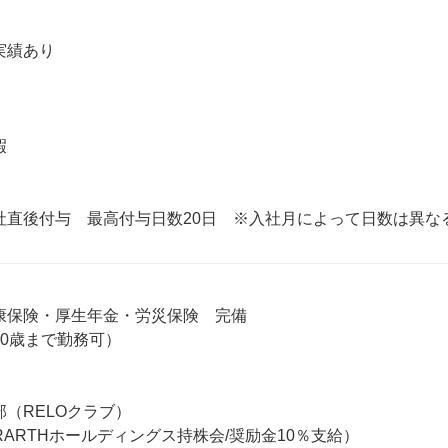
績あり



康保険・厚生年金・労災保険　完備

0歳まで勤務可）

（RELOクラブ）

RARTHホールディングス持株会/奨励金10％支給）
