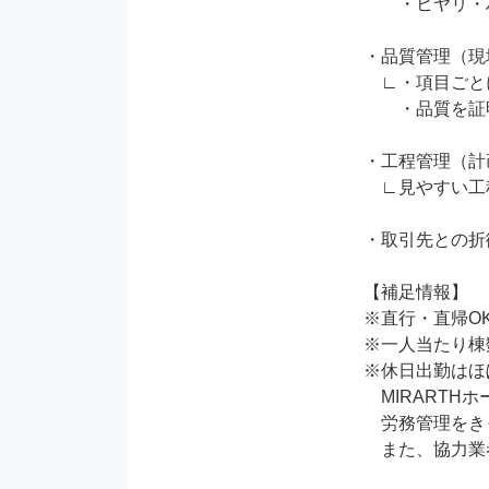
　　・ヒヤリ・
・品質管理（現
　∟・項目ごと
　　・品質を証
・工程管理（計
　∟見やすい工
・取引先との折
【補足情報】

※直行・直帰O
※一人当たり棟数
※休日出勤はほ
　MIRART
　労務管理をき
　また、協力業