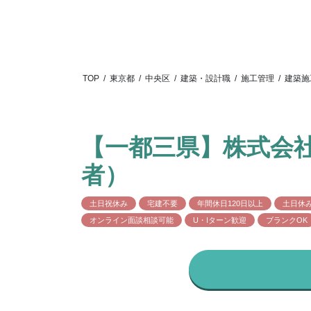
TOP
/
東京都
/
中央区
/
建築・設計職
/
施工管理
/
建築施
【一都三県】株式会
者）
土日祝休み
宅建不要
年間休日120日以上
土日休
オンライン面談相談可能
U・Iターン歓迎
ブランクOK