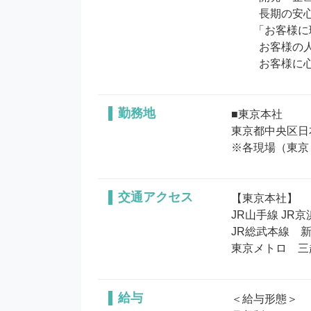
　　  長期の
　　「お客様に
　　  お客様
　　  お客様
勤務地
■東京本社

東京都中央区日本
※各現場（東京
交通アクセス
【東京本社】

JR山手線 JR
JR総武本線　新
東京メトロ　三
給与
＜給与形態＞
