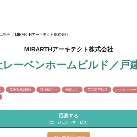
工管理
/
MIRARTHアーキテクト株式会社
MIRARTHアーキテクト株式会社
社レーベンホームビルド／戸
み
完全週休2日制
積極採用中
転勤なし
第二新卒歓迎
ハイレイヤー
応募する
［エージェントサービス］