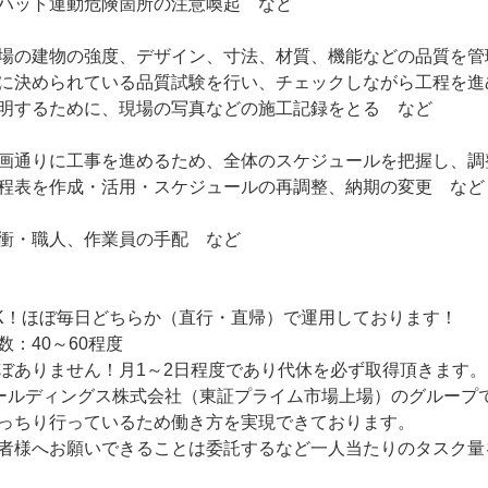
ハット運動危険箇所の注意喚起　など

場の建物の強度、デザイン、寸法、材質、機能などの品質を管
に決められている品質試験を行い、チェックしながら工程を進め
明するために、現場の写真などの施工記録をとる　など

画通りに工事を進めるため、全体のスケジュールを把握し、調
程表を作成・活用・スケジュールの再調整、納期の変更　など

衝・職人、作業員の手配　など

K！ほぼ毎日どちらか（直行・直帰）で運用しております！

：40～60程度

ぼありません！月1～2日程度であり代休を必ず取得頂きます。

Hホールディングス株式会社（東証プライム市場上場）のグループで
っちり行っているため働き方を実現できております。

者様へお願いできることは委託するなど一人当たりのタスク量