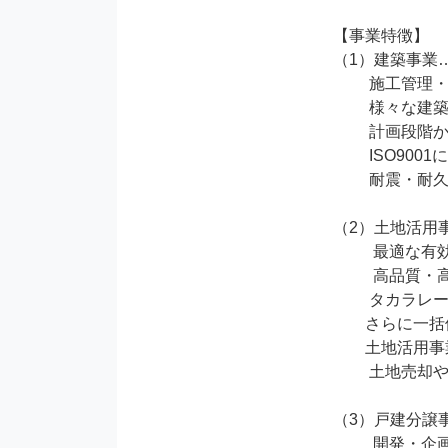
【事業特徴】

（1）建築事業
　　 施工管理
　　 様々な建
　　 計画段階
　　 ISO90
　　 耐震・耐
（2）土地活用
　　  最適な
 　　 高品質・高耐久の建物の自社設計・施工と竣工後の細やかなアフターサービス、

　　 タカラレ
        さらに一括借上システムの整備まで、不動産経営のエキスパートとして

        土地活用事業をトータルにバックアップ。

　　 土地売却
（3）戸建分譲
　　  開発・