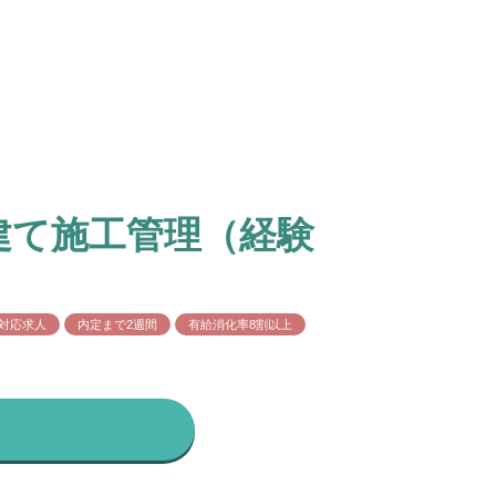
建て施工管理（経験
対応求人
内定まで2週間
有給消化率8割以上