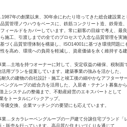
…1987年の創業以来、30年余にわたり培ってきた総合建設業と
・品質管理ノウハウをベースに、鉄筋コンクリート造、鉄骨造、木
築フィールドをカバーしています。常に顧客の目線で考え、最良
から施工、引渡しまでの全てのプロセスで入念な品質管理を実施
01に基づく品質管理体制を構築し、ISO14001に基づき環境問題に
久性を高め、環境への負荷を軽減し、資産価値を永く維持する建
事業…土地を持つオーナーに対して、安定収益の確保、税制面で
有効活用プランを提案しています。建築事業の強みを活かした、

ーベングループの総合力を活用した、入居者・テナント募集から
や等価交換、企業マッチングの要望にも応えています。

事業…タカラレーベングループの一戸建て分譲住宅ブランド「レ
企画・販売を行っています。高品質な住まいづくりを通じて
