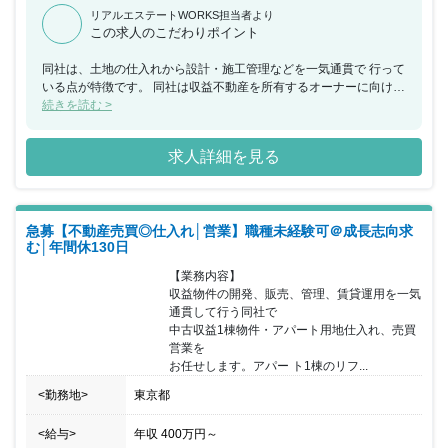
リアルエステートWORKS担当者より
この求人のこだわりポイント
同社は、土地の仕入れから設計・施工管理などを一気通貫で 行って
いる点が特徴です。 同社は収益不動産を所有するオーナーに向け、
不動産に関連する サービスを提供しています。富裕層向けに、節税
続きを読む >
商品を 提供しているため、投資商品のように景気影響を受けにく
く、 順調に売上伸長中です。 また代表による三方良しの考え方を
求人詳細を見る
大切にしており、顧客のみならず 同社社員のことも考えた経営をし
ております。
急募【不動産売買◎仕入れ│営業】職種未経験可＠成長志向求
む│年間休130日
【業務内容】

収益物件の開発、販売、管理、賃貸運用を一気
通貫して行う同社で

中古収益1棟物件・アパート用地仕入れ、売買
営業を

お任せします。アパー ト1棟のリフ...
<勤務地>
東京都
<給与>
年収
400万円
～