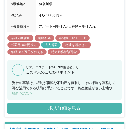
<勤務地>
神奈川県
<給与>
年収
300万円
～
<募集職種>
アパート用地仕入れ, 戸建用地仕入れ
業界未経験可
宅建不要
年間休日120日以上
残業月20時間以内
法人営業
宅建を活かせる
年収1000万円が狙える
時短勤務相談可能
リアルエステートWORKS担当者より
この求人のこだわりポイント
弊社の事業は、権利が複雑な不動産を買取し、その権利を調整して
再び活用できる状態に手がけることです。資産価値が低い土地や仲
介業者が困るような土地を再生することで地域の活性化に繋がりま
続きを読む >
す。 働き方の面でも、連続勤務や時間外勤務は少なく、年間休日
120日あります。素直でガッツのある方、また権利調整が主なため
求人詳細を見る
コミュニケーション能力の高い方を求めています。