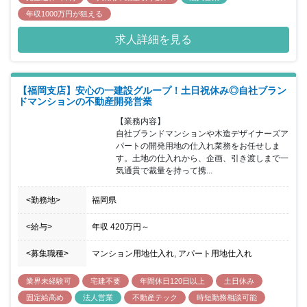
年収1000万円が狙える
求人詳細を見る
【福岡支店】安心の一建設グループ！土日祝休み◎自社ブラン
ドマンションの不動産開発営業
【業務内容】

自社ブランドマンションや木造デザイナーズア
パートの開発用地の仕入れ業務をお任せしま
す。土地の仕入れから、企画、引き渡しまで一
気通貫で裁量を持って携...
<勤務地>
福岡県
<給与>
年収
420万円
～
<募集職種>
マンション用地仕入れ, アパート用地仕入れ
業界未経験可
宅建不要
年間休日120日以上
土日休み
固定給高め
法人営業
不動産テック
時短勤務相談可能