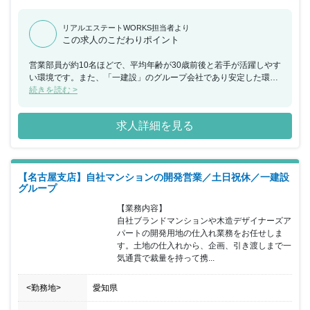
リアルエステートWORKS担当者より
この求人のこだわりポイント
営業部員が約10名ほどで、平均年齢が30歳前後と若手が活躍しやす
い環境です。また、「一建設」のグループ会社であり安定した環境
ながらも、会社としては第二創業期を迎えているため、何でもチャ
続きを読む >
レンジできる社風ですので裁量を持って大きな案件に携わりたい方
には大変おすすめの求人です。土日祝休みで残業も平均20時間以下
求人詳細を見る
ですので、ご家庭のある方でも安心してお仕事に集中できることも
魅力的です！
【名古屋支店】自社マンションの開発営業／土日祝休／一建設
グループ
【業務内容】

自社ブランドマンションや木造デザイナーズア
パートの開発用地の仕入れ業務をお任せしま
す。土地の仕入れから、企画、引き渡しまで一
気通貫で裁量を持って携...
<勤務地>
愛知県