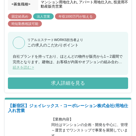
マンション用地仕入れ, アパート用地仕入れ, 投資用不
<募集職種>
動産販売営業
固定給高め
法人営業
年収1000万円が狙える
時短勤務相談可能
リアルエステートWORKS担当者より
この求人のこだわりポイント
自社ブランドを持っており、ほとんどの物件が販売から1～2週間で
完売となります。建物は、お客様が内装やオプションの組み合わせ
など、好みに合わせて自由に選ぶことができ、ご好評をいただいて
続きを読む >
おります。
求人詳細を見る
【新宿区】ジェイレックス・コーポレーション株式会社/用地仕
入れ営業
【業務内容】

同社はマンションの企画・開発を中心に、管理
～運営までワンストップで事業を展開していま
す。
