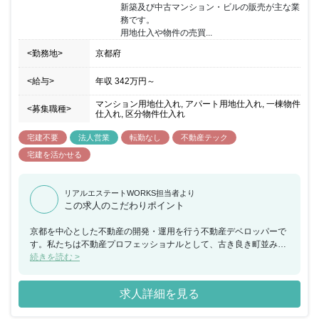
新築及び中古マンション・ビルの販売が主な業
務です。

用地仕入や物件の売買...
<勤務地>
京都府
<給与>
年収
342万円
～
マンション用地仕入れ, アパート用地仕入れ, 一棟物件
<募集職種>
仕入れ, 区分物件仕入れ
宅建不要
法人営業
転勤なし
不動産テック
宅建を活かせる
リアルエステートWORKS担当者より
この求人のこだわりポイント
京都を中心とした不動産の開発・運用を行う不動産デベロッパーで
す。私たちは不動産プロフェッショナルとして、古き良き町並みを
今もなお残す「京都」を中心に 開発・販売・管理を行い、社会に必
続きを読む >
要とされる未来を創っています。 不動産に新たな可能性を見出し、
テクノロジーを駆使して資産を形成さらなる不動産の可能性を見出
求人詳細を見る
し、IoTマンションやスマートホームの開発、クラウドファンディ
ングプラットフォームの構築など不動産テクノロジーに注力した、