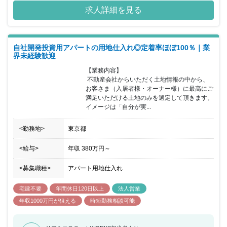
求人詳細を見る
自社開発投資用アパートの用地仕入れ◎定着率ほぼ100％｜業
界未経験歓迎
【業務内容】

 不動産会社からいただく土地情報の中から、
お客さま（入居者様・オーナー様）に最高にご
満足いただける土地のみを選定して頂きます。
イメージは「自分が実...
<勤務地>
東京都
<給与>
年収
380万円
～
<募集職種>
アパート用地仕入れ
宅建不要
年間休日120日以上
法人営業
年収1000万円が狙える
時短勤務相談可能