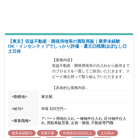
資産形成・構築・管理を目指しています。 同社での特徴や働く環境
をお伝えします。 ・スペシャリストになれる/大きい裁量を持てる/
社内から独立・起業者の排出実績がある/自社サービスに携われる
・社内設備や作成資料まで一貫してデザインにこだわり、無駄がな
く研ぎ澄まされた社風 ・不動産業界では珍しいITが普及した若く先
進的な風土（電子契約/社内SNS/タスク管理ツール導入済み） ・ボ
トムアップの提案に対する承認率が高く決裁後の導入が早い
【東京】収益不動産・開発用地等の買取再販｜業界未経験
OK・インセンティブでしっかり評価・還元◎残業ほぼなし◎
土日休
【業務内容】

収益不動産・開発用地等の仕入れから販売まで
のプロセスを一貫してご担当いただきます。ス
ピード感を持って取り組んでいただきます。

【具体的な業務内容...
<勤務地>
東京都
<給与>
年収
420万円
～
アパート用地仕入れ, 一棟物件仕入れ, 区分物件仕入
<募集職種>
れ, 買取再販営業, 企画・開発, 不動産専門職
業界未経験可
宅建不要
年間休日120日以上
土日休み