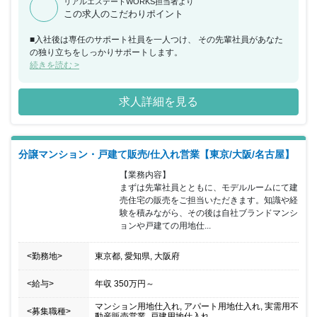
リアルエステートWORKS担当者より
この求人のこだわりポイント
■入社後は専任のサポート社員を一人つけ、 その先輩社員があなた
の独り立ちをしっかりサポートします。
続きを読む >
求人詳細を見る
分譲マンション・戸建て販売/仕入れ営業【東京/大阪/名古屋】
【業務内容】

まずは先輩社員とともに、モデルルームにて建
売住宅の販売をご担当いただきます。知識や経
験を積みながら、その後は自社ブランドマンシ
ョンや戸建ての用地仕...
<勤務地>
東京都, 愛知県, 大阪府
<給与>
年収
350万円
～
マンション用地仕入れ, アパート用地仕入れ, 実需用不
<募集職種>
動産販売営業, 戸建用地仕入れ