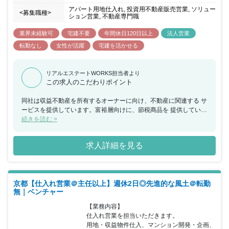
アパート用地仕入れ, 投資用不動産販売営業, ソリュー
<募集職種>
ション営業, 不動産専門職
業界未経験可
宅建不要
年間休日120日以上
法人営業
転勤なし
女性が活躍
宅建を活かせる
リアルエステートWORKS担当者より
この求人のこだわりポイント
同社は収益不動産を所有するオーナーに向け、不動産に関連する サ
ービスを提供しています。富裕層向けに、節税商品を 提供している
ため、投資商品のように景気影響を受けにくく、 順調に売上伸長中
続きを読む >
です。そこで業績拡大に伴う増員となります。 所属部署は、38才
部長、31才男性（中途入社）、 他20代メンバー3名と新卒メンバー
求人詳細を見る
2名で構成されています。 入社後はOJTで先輩の補助に入っていた
だき、慣れてきたら 入社半年頃よりオーナー様をお一人で担当頂き
ます。 富裕層向けに、節税商品を提供しているため、投資商品のよ
うに 景気影響を受けにくく、順調に売上伸長中です。 残業も推奨
京都【仕入れ営業＠主任以上】週休2日◎先進的な風土＠転勤
しないため、働きやすい環境です。 （全社平均：9時間/月の残業時
無｜ベンチャー
間※昨年実績） 代表による三方良しの考え方を大切にしており、顧
客のみならず 同社社員のことも考えた経営をしております。
【業務内容】

仕入れ営業を担当いただきます。

用地・収益物件仕入、マンション開発・企画、