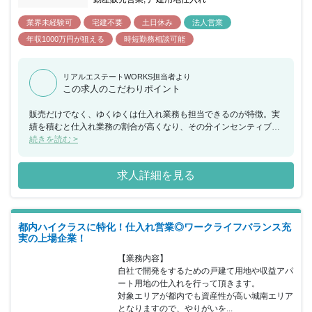
業界未経験可
宅建不要
土日休み
法人営業
年収1000万円が狙える
時短勤務相談可能
リアルエステートWORKS担当者より
この求人のこだわりポイント
販売だけでなく、ゆくゆくは仕入れ業務も担当できるのが特徴。実
績を積むと仕入れ業務の割合が高くなり、その分インセンティブも
高くなります！
続きを読む >
求人詳細を見る
都内ハイクラスに特化！仕入れ営業◎ワークライフバランス充
実の上場企業！
【業務内容】

自社で開発をするための戸建て用地や収益アパ
ート用地の仕入れを行って頂きます。

対象エリアが都内でも資産性が高い城南エリア
となりますので、やりがいを...