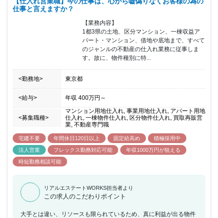
【仕入れ営業職】今の仕事は、心から嘘偽りなくお客様の為の
仕事と言えますか？
【業務内容】

1都3県の土地、区分マンション、一棟収益ア
パート・マンション、借地や底地まで、すべて
のジャンルの不動産の仕入れ業務に従事しま
す。故に、物件種別に特...
<勤務地>
東京都
<給与>
年収
400万円
～
マンション用地仕入れ, 事業用地仕入れ, アパート用地
<募集職種>
仕入れ, 一棟物件仕入れ, 区分物件仕入れ, 買取再販営
業, 不動産専門職
宅建不要
年間休日120日以上
固定給高め
積極採用中
法人営業
フレックス勤務対応可能
年収1000万円が狙える
時短勤務相談可能
リアルエステートWORKS担当者より
この求人のこだわりポイント
大手とは違い、リソースも限られているため、真に利益が出る物件