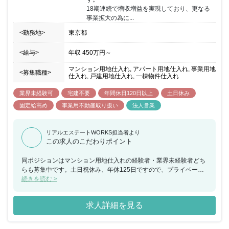
18期連続で増収増益を実現しており、更なる
事業拡大の為に...
<勤務地>
東京都
<給与>
年収
450万円
～
マンション用地仕入れ, アパート用地仕入れ, 事業用地
<募集職種>
仕入れ, 戸建用地仕入れ, 一棟物件仕入れ
業界未経験可
宅建不要
年間休日120日以上
土日休み
固定給高め
事業用不動産取り扱い
法人営業
リアルエステートWORKS担当者より
この求人のこだわりポイント
同ポジションはマンション用地仕入れの経験者・業界未経験者どち
らも募集中です。土日祝休み、年休125日ですので、プライベート
重視の方にもおすすめです。 同社は自社マンションブランドの都市
続きを読む >
型デザインレジデンス「レオーネ」「レクシード」マンションシリ
ーズはグッドデザイン賞も受賞しており、その街ならではのライフ
求人詳細を見る
スタイルを実現するマンションを提案し続け、増収増益を継続して
おり急成長中の企業になります。