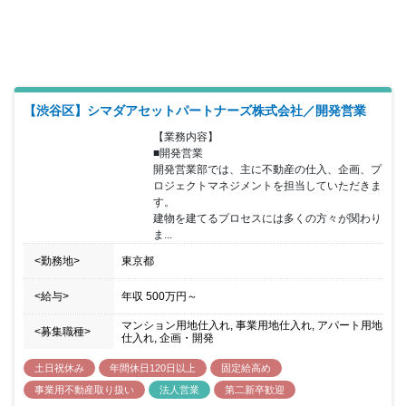
【渋谷区】シマダアセットパートナーズ株式会社／開発営業
【業務内容】

■開発営業

開発営業部では、主に不動産の仕入、企画、プ
ロジェクトマネジメントを担当していただきま
す。

建物を建てるプロセスには多くの方々が関わり
ま...
<勤務地>
東京都
<給与>
年収
500万円
～
マンション用地仕入れ, 事業用地仕入れ, アパート用地
<募集職種>
仕入れ, 企画・開発
土日祝休み
年間休日120日以上
固定給高め
事業用不動産取り扱い
法人営業
第二新卒歓迎