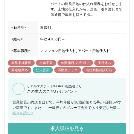
パートの開発用地の仕入れ業務をお任せしま
す。土地の仕入れから、企画、引き渡しまで一
気通貫で裁量を持って携...
<勤務地>
東京都
<給与>
年収
420万円
～
<募集職種>
マンション用地仕入れ, アパート用地仕入れ
業界未経験可
宅建不要
年間休日120日以上
土日休み
固定給高め
法人営業
不動産テック
時短勤務相談可能
リアルエステートWORKS担当者より
この求人のこだわりポイント
営業部員が約10名ほどで、平均年齢が30歳前後と若手が活躍しやす
い環境です。また、「一建設」のグループ会社であり安定した環境
ながらも、会社としては第二創業期を迎えているため、何でもチャ
続きを読む >
レンジできる社風ですので裁量を持って大きな案件に携わりたい方
には大変おすすめの求人です。土日祝休みで残業も平均20時間以下
求人詳細を見る
ですので、ご家庭のある方でも安心してお仕事に集中できることも