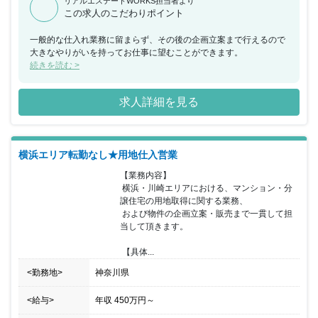
リアルエステートWORKS担当者より
この求人のこだわりポイント
一般的な仕入れ業務に留まらず、その後の企画立案まで行えるので
大きなやりがいを持ってお仕事に望むことができます。
続きを読む >
求人詳細を見る
横浜エリア転勤なし★用地仕入営業
【業務内容】

 横浜・川崎エリアにおける、マンション・分
譲住宅の用地取得に関する業務、

 および物件の企画立案・販売まで一貫して担
当して頂きます。

 【具体...
<勤務地>
神奈川県
<給与>
年収
450万円
～