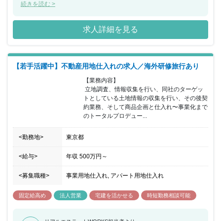
ポジションでやるべきことが明確に決まっている為、専門性を高め
続きを読む >
ながら働くことができます。残業時間も平均して少ない為、ホワイ
トな職場環境で、きっちり働きたい方におすすめの求人です。
求人詳細を見る
【若手活躍中】不動産用地仕入れの求人／海外研修旅行あり
【業務内容】

 立地調査、情報収集を行い、同社のターゲッ
トとしている土地情報の収集を行い、その後契
約業務、そして商品企画と仕入れ〜事業化まで
のトータルプロデュー...
<勤務地>
東京都
<給与>
年収
500万円
～
<募集職種>
事業用地仕入れ, アパート用地仕入れ
固定給高め
法人営業
宅建を活かせる
時短勤務相談可能