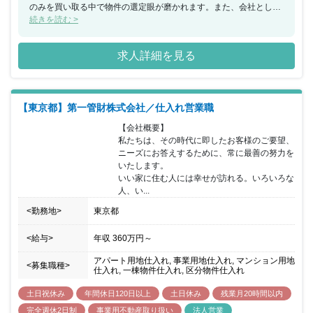
のみを買い取る中で物件の選定眼が磨かれます。また、会社とし
て、税理士や弁護士などの士業の方々とのコネクションがあるた
続きを読む >
め、独自のルートでの仕入れが可能となっています。
求人詳細を見る
【東京都】第一管財株式会社／仕入れ営業職
【会社概要】

私たちは、その時代に即したお客様のご要望、
ニーズにお答えするために、常に最善の努力を
いたします。

いい家に住む人には幸せが訪れる。いろいろな
人、い...
<勤務地>
東京都
<給与>
年収
360万円
～
アパート用地仕入れ, 事業用地仕入れ, マンション用地
<募集職種>
仕入れ, 一棟物件仕入れ, 区分物件仕入れ
土日祝休み
年間休日120日以上
土日休み
残業月20時間以内
完全週休2日制
事業用不動産取り扱い
法人営業