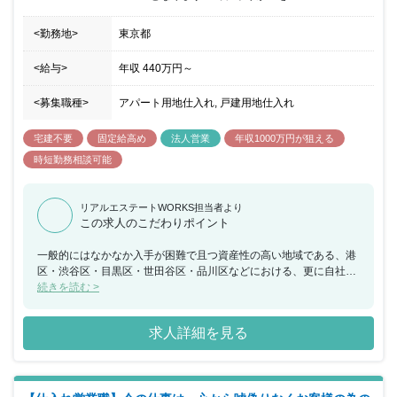
<勤務地>
東京都
<給与>
年収
440万円
～
<募集職種>
アパート用地仕入れ, 戸建用地仕入れ
宅建不要
固定給高め
法人営業
年収1000万円が狙える
時短勤務相談可能
リアルエステートWORKS担当者より
この求人のこだわりポイント
一般的にはなかなか入手が困難で且つ資産性の高い地域である、港
区・渋谷区・目黒区・世田谷区・品川区などにおける、更に自社で
厳選したエリアを”ハイクラスエリア”と定義し、高品質で安価な戸
続きを読む >
建住宅や収益用不動産を企画・開発販売しております。裁量権を持
ちながら働ける環境ですので、自由度の高い社風を好む方には大変
求人詳細を見る
おすすめです。