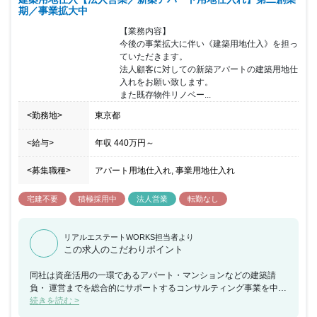
期／事業拡大中
【業務内容】

今後の事業拡大に伴い《建築用地仕入》を担っ
ていただきます。

法人顧客に対しての新築アパートの建築用地仕
入れをお願い致します。

また既存物件リノベー...
<勤務地>
東京都
<給与>
年収
440万円
～
<募集職種>
アパート用地仕入れ, 事業用地仕入れ
宅建不要
積極採用中
法人営業
転勤なし
リアルエステートWORKS担当者より
この求人のこだわりポイント
同社は資産活用の一環であるアパート・マンションなどの建築請
負・ 運営までを総合的にサポートするコンサルティング事業を中心
に展開し その他不動産売買も手掛けている企業になります。 自社
続きを読む >
ブランドも展開しており「LivLi(リブリ)」は自社開発した都市型 賃