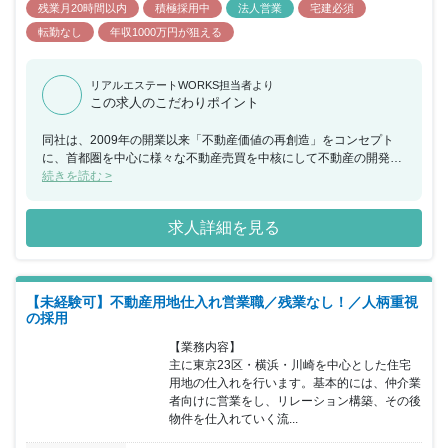
残業月20時間以内
積極採用中
法人営業
宅建必須
転勤なし
年収1000万円が狙える
リアルエステートWORKS担当者より
この求人のこだわりポイント
同社は、2009年の開業以来「不動産価値の再創造」をコンセプト
に、首都圏を中心に様々な不動産売買を中核にして不動産の開発、
収益不動産の再生販売等を展開しております。今回、収益不動産・
続きを読む >
開発用地等の仕入れから販売まで一貫してお任せできる方を募集す
ることとなりました。また、代表との距離が近い環境のため、ビジ
求人詳細を見る
ネスにおける意思決定のスピードが早く、物件の仕入れや考えをカ
タチにすることができます。 業務権限のスパンが広く、大企業と違
い、歯車の一つではなく、あなたの手でビジネスを動かしていくこ
とができスキルアップにつなげることができます。 営業エリアは、
【未経験可】不動産用地仕入れ営業職／残業なし！／人柄重視
本店は1都3県、名古屋支店は愛知県近郊等です。 また、土・日・
の採用
祝日の完全週休二日制に加え、有給休暇の取得勧奨（社員全員が月
1日以上）を行っており、社員のワークライフバランスを重視して
【業務内容】

いるほか、社員にとって「夢のある会社」を目指し、成果に対して
主に東京23区・横浜・川崎を中心とした住宅
はダイナミックなインセンティブ報酬を提供しています。今後の更
用地の仕入れを行います。基本的には、仲介業
なる成長と業容拡大の為、これから5年・10年後・その先も共に成
者向けに営業をし、リレーション構築、その後
長し、ご活躍頂ける方を歓迎いたします。
物件を仕入れていく流...