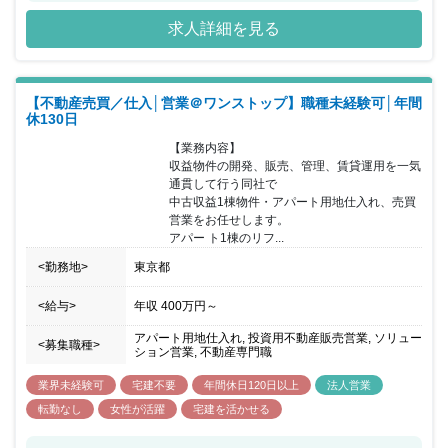
貸住宅となっており、きめ細やかな独自の賃貸管理システムを創り
求人詳細を見る
上げることで女性からの人気を集め、常に高い入居率（99％以上）
を 誇っています。 現在同社は第二創業期を迎えており、従業員数
が700名を超えるいま、 事業拡大と共に社員が働きやすい環境作り
を進めている最中になります。 オフィスカジュアルの浸透促進や、
【不動産売買／仕入│営業＠ワンストップ】職種未経験可│年間
上司・部下関係なく呼称を『さん』 付けで呼び合う風土など社員が
休130日
働きやすいと思える環境を推進しています。 同ポジションにおいて
も個人ではなくチーム単位で仕事を進めており、 お互いにフォロー
【業務内容】

しあいながら仕事を進めていける環境となります。
収益物件の開発、販売、管理、賃貸運用を一気
通貫して行う同社で

中古収益1棟物件・アパート用地仕入れ、売買
営業をお任せします。

アパー ト1棟のリフ...
<勤務地>
東京都
<給与>
年収
400万円
～
アパート用地仕入れ, 投資用不動産販売営業, ソリュー
<募集職種>
ション営業, 不動産専門職
業界未経験可
宅建不要
年間休日120日以上
法人営業
転勤なし
女性が活躍
宅建を活かせる