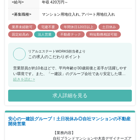
<給与>
年収
420万円
～
<募集職種>
マンション用地仕入れ, アパート用地仕入れ
業界未経験可
宅建不要
年間休日120日以上
土日休み
固定給高め
法人営業
不動産テック
時短勤務相談可能
リアルエステートWORKS担当者より
この求人のこだわりポイント
営業部員が約10名ほどで、平均年齢が30歳前後と若手が活躍しやす
い環境です。また、「一建設」のグループ会社であり安定した環境
ながらも、会社としては第二創業期を迎えているため、何でもチャ
続きを読む >
レンジできる社風ですので裁量を持って大きな案件に携わりたい方
には大変おすすめの求人です。土日祝休みで残業も平均20時間以下
求人詳細を見る
ですので、ご家庭のある方でも安心してお仕事に集中できることも
魅力的です！
安心の一建設グループ！土日祝休み◎自社マンションの不動産
開発営業
【業務内容】

自社ブランドマンションや木造デザイナーズア