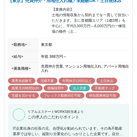
【東京】売買仲介・用地仕入れ職／未経験OK！土日祝休み
【業務内容】

土地の情報収集から契約までを一貫して担当い
ただきます。主に首都圏エリア（1都3県）を
中心に、平均3,000万円～8,000万円の一棟現
場の物件（土...
<勤務地>
東京都
<給与>
年収
388万円
～
売買仲介営業, マンション用地仕入れ, アパート用地仕
<募集職種>
入れ
業界未経験可
宅建不要
年間休日120日以上
土日休み
残業月20時間以内
積極採用中
法人営業
不動産テック
宅建を活かせる
フレックス勤務対応可能
時短勤務相談可能
リアルエステートWORKS担当者より
この求人のこだわりポイント
IT企業出身の社長の元、合理化が勧められています。その為不動産
業界では珍しい、縦割り分業化のしっかりとした企業です。自分の