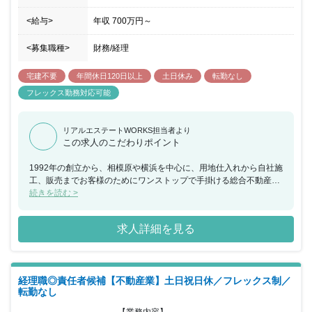
復帰率も９割を超え、休日保育支援制度や社内託児所なども完備。
家庭と仕事を両立して働いている社員も多いです。
<給与>
年収
700万円
～
<募集職種>
財務/経理
宅建不要
年間休日120日以上
土日休み
転勤なし
フレックス勤務対応可能
リアルエステートWORKS担当者より
この求人のこだわりポイント
1992年の創立から、相模原や横浜を中心に、用地仕入れから自社施
工、販売までお客様のためにワンストップで手掛ける総合不動産会
社として経営しています。また、地域密着型の事業展開を進め、地
続きを読む >
域におけるお客様からの高い評価をいただいています。不動産関連
の業務を幅広く学べる環境です。一企業として社会貢献のできる運
求人詳細を見る
営を目指していますので、一緒に会社をもり立てていく意欲のある
方からの応募をお待ちしています。
経理職◎責任者候補【不動産業】土日祝日休／フレックス制／
転勤なし