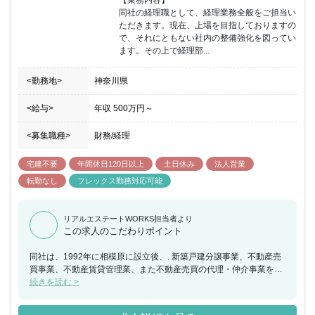
【業務内容】

同社の経理職として、経理業務全般をご担当い
ただきます。現在、上場を目指しておりますの
で、それにともない社内の整備強化を図ってい
ます。その上で経理部...
<勤務地>
神奈川県
<給与>
年収
500万円
～
<募集職種>
財務/経理
宅建不要
年間休日120日以上
土日休み
法人営業
転勤なし
フレックス勤務対応可能
リアルエステートWORKS担当者より
この求人のこだわりポイント
同社は、1992年に相模原に設立後、. 新築戸建分譲事業、不動産売
買事業、不動産賃貸管理業、また不動産売買の代理・仲介事業を中
心に、地域密着型の事業展開を進めてきました。用地仕入から自社
続きを読む >
施工、販売まで製販一環体制でワンストップに手がける総合不動産
会社としての役割を担い、地域におけるお客様からの高評価をいた