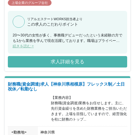
上場企業のグループ会社
リアルエステートWORKS担当者より
この求人のこだわりポイント
20〜30代の女性が多く、事務職デビューだったという未経験の方で
も1から業務を学んで現在活躍しております。職場はプライベート
な相談もでき、アットホームな雰囲気で働きやすさ◎です！完全に
続きを読む >
人柄重視なので、ストレスなく長く安定して働きたい方は、応募す
る価値のある求人です。 ＜特徴＞ ■①働き方改革の実施 在宅勤務・
求人詳細を見る
テレワークの推奨、時差出勤・時間有給制度を取り入れており、ラ
イフスタイルに合わせた働き方を実現。 また、19:00にPCはシャッ
トダウンされます。残業は申告制としており、残業時間の管理を徹
底しています。 なお、一般職の平均残業時間は月20時間程度で
財務職(資金調達)求人【神奈川県相模原】フレックス制／土日
す。 ②入社後、多様なキャリアパスをご用意 将来的に、職種転換
祝休／転勤なし
や別部署への異動申請を出すことができる「キャリアチャレンジ制
度」をご用意。 5つの事業領域（売買仲介・法人仲介・不動産開
【業務内容】

発・新築販売受託・賃貸仲介）を備えているため、自身の新しいキ
財務職(資金調達)業務をお任せします。主に、
ャリア形成を実現していくことが可能です。 ※毎年登用実績あり。
先行資金繰りを含めた財務業務をご担当いただ
③安定の「東急グループ」 当社は「東急グループ」の一員です。
きます。上場を目指していますので、経営強化
正社員事務職としてのポストをご用意してお待ちしています。 ④ワ
を柱に財務のトップ...
ークライフバランスが整っている 土日の有給休暇取得はもちろん、
連続休暇を利用して海外旅行を楽しむ社員もいるなど、メリハリを
<勤務地>
神奈川県
つけた働き方をする社員が多く在籍しています。 産休・育休からの