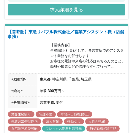
き改革も推進中です。 業界知識を身につけつつ、働きやすい環境を
求人詳細を見る
求めている方にピッタリの転職先と言えるでしょう。
【首都圏】東急リバブル株式会社／営業アシスタント職（店舗
事務）
【業務内容】

事務職(正社員)として、各営業所でのアシスタ
ント業務をお任せします。

お客様の電話や来店の対応はもちろんのこと、
勤怠や帳票などの管理もすべて行って...
<勤務地>
東京都, 神奈川県, 千葉県, 埼玉県
<給与>
年収
300万円
～
<募集職種>
営業事務, 受付
業界未経験可
宅建不要
年間休日120日以上
残業月20時間以内
法人営業
転勤なし
女性が活躍
在宅勤務相談可能
フレックス勤務対応可能
時短勤務相談可能