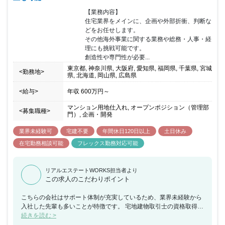
【業務内容】

住宅業界をメインに、企画や外部折衝、判断な
どをお任せします。

その他海外事業に関する業務や総務・人事・経
理にも挑戦可能です。

創造性や専門性が必要...
東京都, 神奈川県, 大阪府, 愛知県, 福岡県, 千葉県, 宮城
<勤務地>
県, 北海道, 岡山県, 広島県
<給与>
年収
600万円
～
マンション用地仕入れ, オープンポジション（管理部
<募集職種>
門）, 企画・開発
業界未経験可
宅建不要
年間休日120日以上
土日休み
在宅勤務相談可能
フレックス勤務対応可能
リアルエステートWORKS担当者より
この求人のこだわりポイント
こちらの会社はサポート体制が充実しているため、業界未経験から
入社した先輩も多いことが特徴です。 宅地建物取引士の資格取得支
援やOJTが整っており、イチから学べます。 さらにフレックス制度
続きを読む >
やテレワーク、20時にはパソコンをシャットダウンするといった働