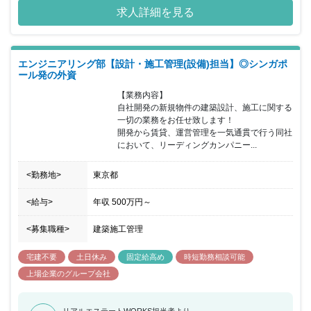
資格取得奨励制度が充実していたり、地域密着型で工期を車内で決
求人詳細を見る
められることから非常に働きやすい職場環境で、離職率も大変低く
なっています。また現場において、厳しい工期や予算管理を押し付
けられるなどといったことはありません。
エンジニアリング部【設計・施工管理(設備)担当】◎シンガポ
ール発の外資
【業務内容】

自社開発の新規物件の建築設計、施工に関する
一切の業務をお任せ致します！

開発から賃貸、運営管理を一気通貫で行う同社
において、リーディングカンパニー...
<勤務地>
東京都
<給与>
年収
500万円
～
<募集職種>
建築施工管理
宅建不要
土日休み
固定給高め
時短勤務相談可能
上場企業のグループ会社
リアルエステートWORKS担当者より