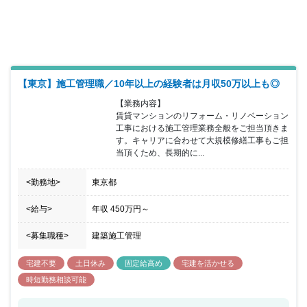
ます。 このOne Team施工管理は「ワークライフバランスの適正
化」はもちろん「業務の効率化」「管理水準の平準化」「管理の確
実化」に寄与します。 【全社管理体制・業務改善取組の詳細】 施
工の全社管理体制構築と業務改善の為に、以下の事柄について実施
しています。 〇IOTを活用した現場の遠隔管理 〇施工管理者を含め
た在宅勤務推進 〇フレックスタイム似勤務制度の導入 〇勤怠状況
の中央フォロー 〇工事原価の中央管理 〇安全関係書類の中央管理
【東京】施工管理職／10年以上の経験者は月収50万以上も◎
〇施工図・承認図の本社実務 〇施工管理ITツールの活用
【業務内容】

賃貸マンションのリフォーム・リノベーション
工事における施工管理業務全般をご担当頂きま
す。キャリアに合わせて大規模修繕工事もご担
当頂くため、長期的に...
<勤務地>
東京都
<給与>
年収
450万円
～
<募集職種>
建築施工管理
宅建不要
土日休み
固定給高め
宅建を活かせる
時短勤務相談可能