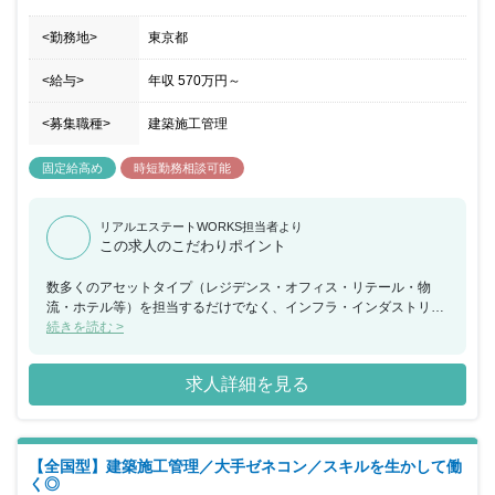
<勤務地>
東京都
<給与>
年収
570万円
～
<募集職種>
建築施工管理
固定給高め
時短勤務相談可能
リアルエステートWORKS担当者より
この求人のこだわりポイント
数多くのアセットタイプ（レジデンス・オフィス・リテール・物
流・ホテル等）を担当するだけでなく、インフラ・インダストリ
ー・アウトバウンドなど新分野アセットにも挑戦できチャンスが多
続きを読む >
くある企業です。また、総合職での採用になりますので、人事ロー
テーションにて幅広い業務経験を積むことができるのも魅力の一つ
求人詳細を見る
です。
【全国型】建築施工管理／大手ゼネコン／スキルを生かして働
く◎