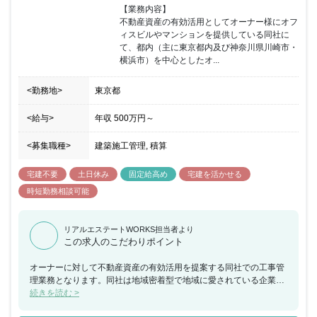
【業務内容】

不動産資産の有効活用としてオーナー様にオフ
ィスビルやマンションを提供している同社に
て、都内（主に東京都内及び神奈川県川崎市・
横浜市）を中心としたオ...
<勤務地>
東京都
<給与>
年収
500万円
～
<募集職種>
建築施工管理, 積算
宅建不要
土日休み
固定給高め
宅建を活かせる
時短勤務相談可能
リアルエステートWORKS担当者より
この求人のこだわりポイント
オーナーに対して不動産資産の有効活用を提案する同社での工事管
理業務となります。同社は地域密着型で地域に愛されている企業で
す。オーナーや管理会社との強いパイプを有しているため、リピー
続きを読む >
ターや口コミが多く、現場は非常に落ち着いています。人材教育や