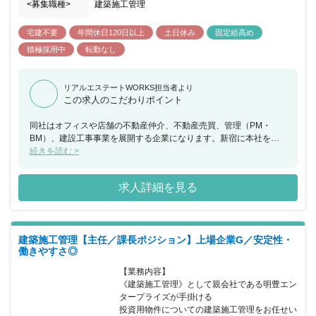
<募集職種>
建築施工管理
宅建不要
年間休日120日以上
土日休み
固定給高め
積極採用中
転勤なし
リアルエステートWORKS担当者より
この求人のこだわりポイント
同社はオフィスや店舗の不動産仲介、不動産売買、管理（PM・
BM）、建設工事事業を展開する企業になります。新宿に本社を構
え《総合不動産会社》として、賃貸／売買／管理／工事をメイン事
続きを読む >
業としています。社員一丸となって「人間力」でお客様に信頼され
るプロフェッショナルを目指しており、真剣に《新宿No.1》を目指
求人詳細を見る
し事業を拡大させ続けています。創業から16年間連続黒字を実現し
ており業績も好調に推移しています。現在は変革期を迎え第二創業
期の中で組織力強化を図っている最中となります。管理部門・事業
部門ともに抜本的な見直しと改革に着手をしており、会社の成長と
建築施工管理【主任／課長ポジション】上場企業G／安定性・
共に一緒に成長を目指して頂けるような方を募っています。従来の
働きやすさ◎
方法や固定概念に囚われることなく、様々なことにチャレンジに出
来る環境が整っておりますので、チャレンジ志向の方にはぴったり
【業務内容】

の職場環境がございます。また高水準の給与体系や、土日休みの完
《建築施工管理》として親会社である明豊エン
全週休二日制になりますのでワークライフバランスを保ちながら働
タープライズが手掛ける

けることも魅力となっています。
投資用物件についての建築施工管理をお任せい