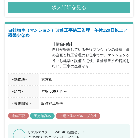
求人詳細を見る
自社物件（マンション）改修工事施工監理｜年休120日以上／
残業少なめ
【業務内容】

自社が管理している分譲マンションの修繕工事
の企画と施工管理のお仕事です。マンションを
巡回し建築・設備の点検、要修繕箇所の提案を
行い、工事の企画から...
<勤務地>
東京都
<給与>
年収
500万円
～
<募集職種>
設備施工管理
宅建不要
固定給高め
上場企業のグループ会社
リアルエステートWORKS担当者より
この求人のこだわりポイント