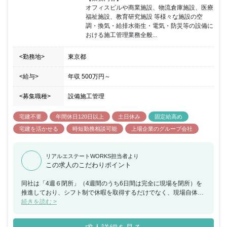
オフィスビルや商業施設、物流倉庫施設、医療
福祉施設、教育研究施設 等様々な施設の空
調・換気・給排水衛生・電気・防災等の設備に
おける施工管理業務全般...
<勤務地>
東京都
<給与>
年収
500万円
～
<募集職種>
設備施工管理
宅建不要
年間休日120日以上
土日休み
固定給高め
宅建を活かせる
時短勤務相談可能
上場企業のグループ会社
リアルエステートWORKS担当者より
この求人のこだわりポイント
同社は「4週６閉所」（4週間のうち6日間は完全に現場を閉所）を
推進しており、シフト制で休暇を取得するだけでなく、現場自体を
閉所することで、協力会社社員も含めた業界全体の長時間労働改善
続きを読む >
の取り組みを行なっており、社員の平均勤続年数は約18年・平均残
業時間約24時間と建設業界の中でも働きやすい就業環境を保ってい