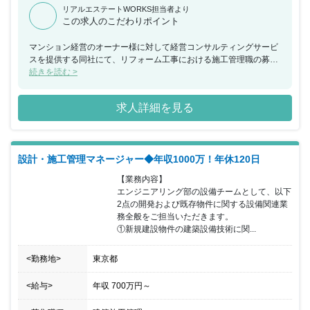
リアルエステートWORKS担当者より
この求人のこだわりポイント
マンション経営のオーナー様に対して経営コンサルティングサービ
スを提供する同社にて、リフォーム工事における施工管理職の募集
です。長期的にあらゆる物件に対応できるよう、様々なご経験を積
続きを読む >
む事が出来ます。
求人詳細を見る
設計・施工管理マネージャー◆年収1000万！年休120日
【業務内容】

エンジニアリング部の設備チームとして、以下
2点の開発および既存物件に関する設備関連業
務全般をご担当いただきます。

①新規建設物件の建築設備技術に関...
<勤務地>
東京都
<給与>
年収
700万円
～