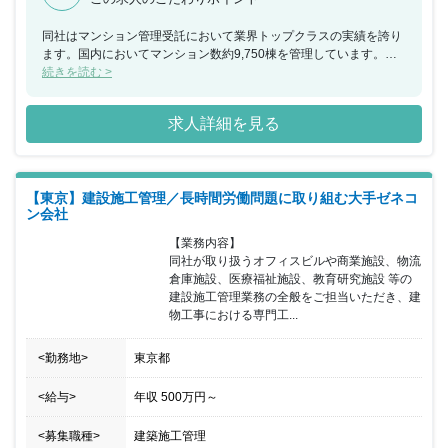
同社はマンション管理受託において業界トップクラスの実績を誇り
ます。国内においてマンション数約9,750棟を管理しています。そ
のため施工管理の仕事は日々多くありますが、その分土日は工事が
続きを読む >
休みで年間休日120日以上を実現出来ています。同業種の中で極め
て残業時間が少ないのも魅力の一つです。
求人詳細を見る
【東京】建設施工管理／長時間労働問題に取り組む大手ゼネコ
ン会社
【業務内容】

同社が取り扱うオフィスビルや商業施設、物流
倉庫施設、医療福祉施設、教育研究施設 等の
建設施工管理業務の全般をご担当いただき、建
物工事における専門工...
<勤務地>
東京都
<給与>
年収
500万円
～
<募集職種>
建築施工管理