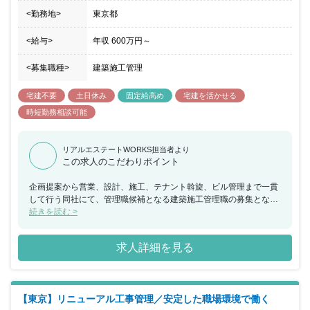
<勤務地>
東京都
<給与>
年収
600万円
～
<募集職種>
建築施工管理
宅建不要
土日休み
固定給高め
宅建を活かせる
時短勤務相談可能
リアルエステートWORKS担当者より
この求人のこだわりポイント
企画提案から営業、設計、施工、テナント斡旋、ビル管理まで一貫
して行う同社にて、管理職候補となる建築施工管理職の募集となり
ます。ご自身の経験を活かして、即戦力として現場で指揮を取って
続きを読む >
いただくことを期待されています。
求人詳細を見る
【東京】リニューアル工事管理／安定した職場環境で働く