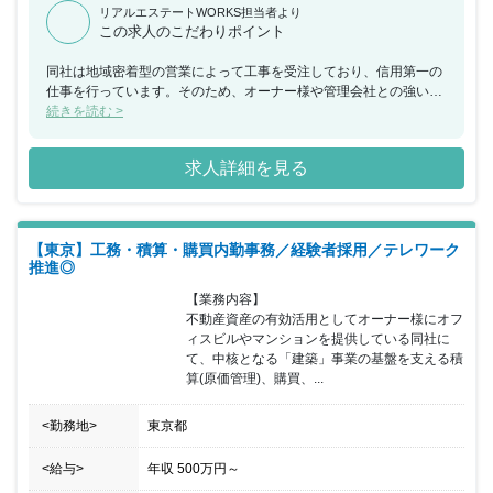
リアルエステートWORKS担当者より
この求人のこだわりポイント
同社は地域密着型の営業によって工事を受注しており、信用第一の
仕事を行っています。そのため、オーナー様や管理会社との強いパ
イプがあり、リピーターや口コミでの案件受注が多いのが特徴で
続きを読む >
す。 また、現在当社では旧態依然とした従来の過酷な施工管理の働
き方を廃し、本質的な業務改善に急ピッチで取組んでいます。そし
求人詳細を見る
てその取組の柱が工事の「全社管理化」です。「現場担当者は現場
でしか出来ない事だけ行い、その他の業務は部門のみんなで行う。
但し行うべき職務はきっちりこなす。」という考え方で推進してい
ます。 このOne Team施工管理は「ワークライフバランスの適正
【東京】工務・積算・購買内勤事務／経験者採用／テレワーク
化」はもちろん「業務の効率化」「管理水準の平準化」「管理の確
推進◎
実化」に寄与します。 【全社管理体制・業務改善取組の詳細】 施
工の全社管理体制構築と業務改善の為に、以下の事柄について実施
【業務内容】

しています。 〇IOTを活用した現場の遠隔管理 〇施工管理者を含め
不動産資産の有効活用としてオーナー様にオフ
た在宅勤務推進 〇フレックスタイム似勤務制度の導入 〇勤怠状況
ィスビルやマンションを提供している同社に
の中央フォロー 〇工事原価の中央管理 〇安全関係書類の中央管理
て、中核となる「建築」事業の基盤を支える積
〇施工図・承認図の本社実務 〇施工管理ITツールの活用
算(原価管理)、購買、...
<勤務地>
東京都
<給与>
年収
500万円
～