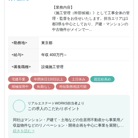
【業務内容】

《施工管理（幹部候補）》として工事全体の管
理・監督をお任せいたします。担当エリアは1
都3県を中心としており、戸建・マンションの
中古物件がメインで一...
<勤務地>
東京都
<給与>
年収
400万円
～
<募集職種>
設備施工管理
宅建不要
年間休日120日以上
土日休み
固定給高め
積極採用中
転勤なし
時短勤務相談可能
リアルエステートWORKS担当者より
この求人のこだわりポイント
同社はマンション・戸建て・土地などの住居用不動産から事業用／
収益物件などのリノベーション・開発企画を中心に事業を展開して
いる企業になります。新たな不動産価値を提供することを理念に掲
続きを読む >
げ、全国の不動産を対象としてリノベーション・開発を手掛けてい