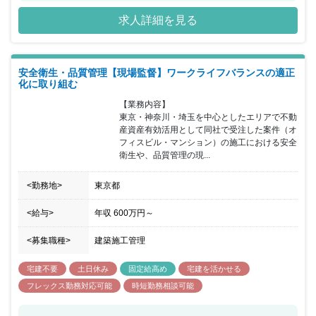
る不動産のプロフェッショナル集団です。業績も右肩上がりで13期
求人詳細を見る
連続黒字を実現するなど、事業拡大も順調な成長中企業となってい
ます。また社員が主体性高く仕事に取り組み、サスティナブルな組
織を形成する人材育成を行っており社員の「人間力」を重視してい
ます。明確な評価制度は勿論ですが、代表が直接サポートや教育す
安全衛生・品質管理【現場監督】ワークライフバランスの適正
ることもあり、成長意欲のある方にはピッタリの職場環境が整って
化に取り組む
います。社員の成長に労力を惜しまない企業になりますので不動産
のプロフェッショナルとしての成長が見込めます。働きやすい環境
【業務内容】

も整っており、年間休日120日（完全週休2日制）／土日祝休み／変
東京・神奈川・埼玉を中心としたエリアで不動
則時間（早番・遅番・夜勤など）での勤務なしなど施工管理として
産資産有効活用として同社で受注した案件（オ
ワークライフバランスを意識した働き方を実現することが可能で
フィスビル・マンション）の施工における安全
す。
衛生や、品質管理の現...
<勤務地>
東京都
<給与>
年収
600万円
～
<募集職種>
建築施工管理
宅建不要
土日休み
固定給高め
宅建を活かせる
フレックス勤務対応可能
時短勤務相談可能