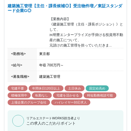
に向けた増員と なっております。 同社は親会社と同じビルにて働
建築施工管理【主任・課長候補◎】受注物件増／東証スタンダ
いているため、協業するスピード感が早く 現場の状況も理解したう
ード企業G◎
えで業務量の調整がなされています。 同じ環境下での仕事だからこ
そ、業務量調整等で残業時間も抑制（月20時間） されており、ワ
【業務内容】

ークライフバランスを実現できる働き方が可能です。
《建築施工管理（主任・課長ポジション）》と
して、

㈱明豊エンタープライズが手掛ける投資用不動
産の施工について、

元請けの施工管理を担っていただきま...
<勤務地>
東京都
<給与>
年収
700万円
～
<募集職種>
建築施工管理
宅建不要
年間休日120日以上
土日休み
固定給高め
積極採用中
転勤なし
宅建を活かせる
時短勤務相談可能
上場企業のグループ会社
ハイレイヤー対応求人
リアルエステートWORKS担当者より
この求人のこだわりポイント