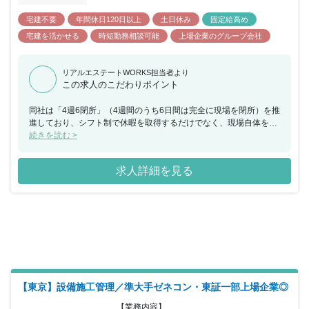
宅建不要
年間休日120日以上
土日休み
固定給高め
宅建を活かせる
時短勤務相談可能
上場企業のグループ会社
リアルエステートWORKS担当者より
この求人のこだわりポイント
同社は「4週6閉所」（4週間のうち6日間は完全に現場を閉所）を推
進しており、シフト制で休暇を取得するだけでなく、現場自体を閉
所することで、協力会社社員も含めた業界全体の長時間労働改善の
続きを読む >
取り組みを行なっており、社員の平均勤続年数は約18年・平均残業
時間約24時間と建設業界の中でも働きやすい就業環境を保っていま
求人詳細を見る
す。
【東京】設備施工管理／準大手ゼネコン・東証一部上場企業◎
【業務内容】
