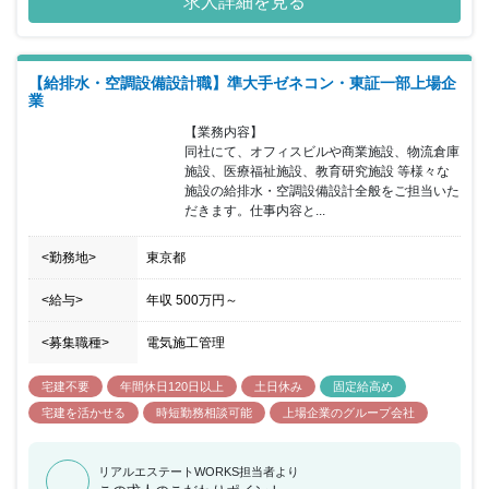
求人詳細を見る
ます。
【給排水・空調設備設計職】準大手ゼネコン・東証一部上場企
業
【業務内容】

同社にて、オフィスビルや商業施設、物流倉庫
施設、医療福祉施設、教育研究施設 等様々な
施設の給排水・空調設備設計全般をご担当いた
だきます。仕事内容と...
<勤務地>
東京都
<給与>
年収
500万円
～
<募集職種>
電気施工管理
宅建不要
年間休日120日以上
土日休み
固定給高め
宅建を活かせる
時短勤務相談可能
上場企業のグループ会社
リアルエステートWORKS担当者より