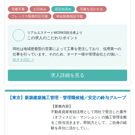
宅建不要
土日休み
固定給高め
宅建を活かせる
フレックス勤務対応可能
時短勤務相談可能
リアルエステートWORKS担当者より
この求人のこだわりポイント
同社は地域密着型の営業によって工事を受注しており、信用第一の
仕事を行っています。そのため、オーナー様や管理会社との強いパ
イプがあり、リピーターや口コミでの案件受注が多いのが特徴で
続きを読む >
す。 また、現在当社では旧態依然とした従来の過酷な施工管理の働
き方を廃し、本質的な業務改善に急ピッチで取組んでいます。そし
求人詳細を見る
てその取組の柱が工事の「全社管理化」です。「現場担当者は現場
でしか出来ない事だけ行い、その他の業務は部門のみんなで行う。
但し行うべき職務はきっちりこなす。」という考え方で推進してい
ます。 このOne Team施工管理は「ワークライフバランスの適正
【東京】新築建築施工管理・管理職候補／安定の鈴与グループ
化」はもちろん「業務の効率化」「管理水準の平準化」「管理の確
実化」に寄与します。 【全社管理体制・業務改善取組の詳細】 施
【業務内容】

工の全社管理体制構築と業務改善の為に、以下の事柄について実施
不動産資産有効活用として同社で受注した案件
しています。 〇IOTを活用した現場の遠隔管理 〇施工管理者を含め
（オフィスビル・マンション）の施工管理全般
た在宅勤務推進 〇フレックスタイム似勤務制度の導入 〇勤怠状況
をご担当頂きます。即戦力として、ご自身の経
の中央フォロー 〇工事原価の中央管理 〇安全関係書類の中央管理
験を存分に活かしてい...
〇施工図・承認図の本社実務 〇施工管理ITツールの活用