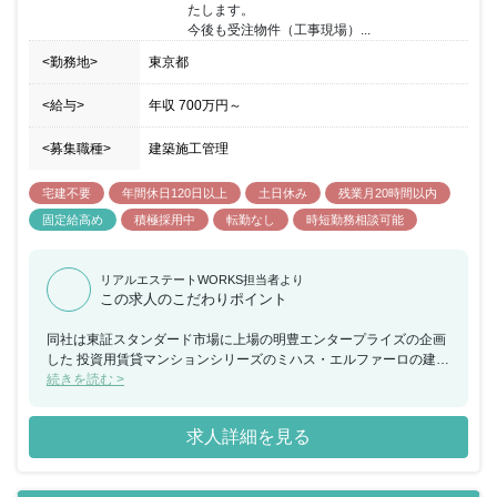
たします。

今後も受注物件（工事現場）...
<勤務地>
東京都
<給与>
年収
700万円
～
<募集職種>
建築施工管理
宅建不要
年間休日120日以上
土日休み
残業月20時間以内
固定給高め
積極採用中
転勤なし
時短勤務相談可能
リアルエステートWORKS担当者より
この求人のこだわりポイント
同社は東証スタンダード市場に上場の明豊エンタープライズの企画
した 投資用賃貸マンションシリーズのミハス・エルファーロの建設
工事をメインに 請け負うために設立した企業になります。 都内を
続きを読む >
メインターゲットに3～5階建てのWRC 造（壁式RC 構造）や S造
（鉄骨造）の建設も手掛けており、またグループ企業の管理する 賃
求人詳細を見る
貸マンションで発生する修繕や、オーナー様からの改修工事依頼も
請け負っております。今後も受注物件は年々増えていく計画となっ
ており、 今回の採用では現場経験者の増員を図り、更なる事業拡大