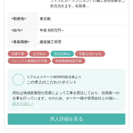
フィスビル・マンション）の施工管理全般をご
担当頂きます。在籍者...
<勤務地>
東京都
<給与>
年収
600万円
～
<募集職種>
建築施工管理
宅建不要
土日休み
固定給高め
宅建を活かせる
フレックス勤務対応可能
時短勤務相談可能
リアルエステートWORKS担当者より
この求人のこだわりポイント
同社は地域密着型の営業によって工事を受注しており、信用第一の
仕事を行っています。そのため、オーナー様や管理会社との強いパ
イプがあり、リピーターや口コミでの案件受注が多いのが特徴で
続きを読む >
す。 また、現在当社では旧態依然とした従来の過酷な施工管理の働
き方を廃し、本質的な業務改善に急ピッチで取組んでいます。そし
求人詳細を見る
てその取組の柱が工事の「全社管理化」です。「現場担当者は現場
でしか出来ない事だけ行い、その他の業務は部門のみんなで行う。
但し行うべき職務はきっちりこなす。」という考え方で推進してい