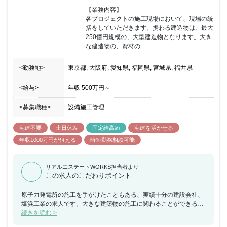
【業務内容】

各プロジェクトの施工現場において、現場の統
括をしていただきます。携わる建造物は、最大
250億円規模の、大型建造物となります。大き
な建造物の、資材の...
<勤務地>
東京都, 大阪府, 愛知県, 福岡県, 宮城県, 福井県
<給与>
年収
500万円
～
<募集職種>
設備施工管理
宅建不要
土日休み
固定給高め
宅建を活かせる
年収1000万円が狙える
時短勤務相談可能
リアルエステートWORKS担当者より
この求人のこだわりポイント
原子力発電所の施工を手がけたこともある、実績十分の建設会社、
塩浜工業の求人です。大きな建築物の施工に関わることができるの
で、これまでの経験を生かしながら、大きな挑戦をしたいという方
続きを読む >
におすすめの求人です。