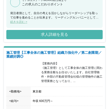
この求人のこだわりポイント
発注者側として、自分の考えを活かしながらリーダーシップを取っ
て仕事を進めることが出来ます。 リーディングカンパニーとして、
知識や経験を活かしながら新たな価値を生み出せるやりがいのある
続きを読む >
仕事です！
求人詳細を見る
施工管理【工事全体の施工管理】組織力強化中／第二創業期／
業績好調◎
【業務内容】

《施工管理》として工事全体の施工管理に関わ
る業務全般をお任せいたします。自社管理物
件・外部の不動産管理会社様の管理物件の施工
管理業務となっており、...
<勤務地>
東京都
<給与>
年収
600万円
～