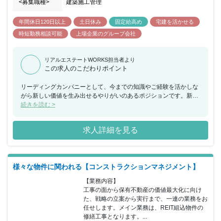
<募集職種>
建築施工管理
年間休日120日以上
土日休み
固定給高め
宅建を活かせる
時短勤務相談可能
上場企業のグループ会社
リアルエステートWORKS担当者より
この求人のこだわりポイント
リーディングカンパニーとして、今までの知識やご経験を活かしな
がら新しい価値を生み出せるやりがいのあるポジションです。新し
い発想ややりたいと思う事がある方は歓迎される環境ですので、裁
続きを読む >
量もって積極的に業務を進めていきたい方が活躍できます。
求人詳細を見る
様々な物件に関われる【コンストラクションマネジメント】
【業務内容】

工事の面から保有不動産の価値最大化に向け
た、戦略の立案から実行まで、一連の業務をお
任せします。メイン業務は、REIT組込物件の
修繕工事となります。...