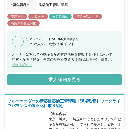
<募集職種>
建築施工管理, 積算
宅建不要
土日休み
固定給高め
宅建を活かせる
時短勤務相談可能
リアルエステートWORKS担当者より
この求人のこだわりポイント
オーナーに対して不動産資産の有効活用を提案する同社において、
中核となる「建築」事業の基盤を支える積算(原価管理)、購買、工
務の重要なポジションです。同社は地域密着型で地域に愛されてい
続きを読む >
る企業です。オーナーや管理会社との強いパイプを有しているた
め、リピーターや口コミが多く、現場は非常に落ち着いています。
求人詳細を見る
人材教育や資格取得奨励制度が充実していたり、非常に働きやすい
職場環境で、離職率も大変低くなっています。 また現場において、
厳しい工期や予算管理を押し付けられるなどといったこ鈴与グルー
プの磐石な経営基盤があるので長いキャリアを積めます。
フルーオーダーの新築建築施工管理職【現場監督】ワークライ
フバランスの適正化に取り組む
【業務内容】

東京・神奈川・埼玉を中心としたエリアで不動
産資産有効活用として同社で受注した案件（オ