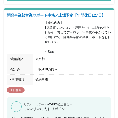
開発事業部営業サポート事務／上場予定【年間休日127日】
【業務内容】

1棟賃貸マンション・戸建を中心に土地の仕入
れから一貫してデベロッパー事業を手がけてい
る同社にて、開発事業部の業務サポートをお任
せします。

不動産...
<勤務地>
東京都
<給与>
年収
420万円
～
<募集職種>
契約事務
土日休み
リアルエステートWORKS担当者より
この求人のこだわりポイント