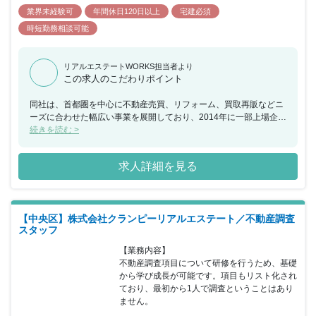
業界未経験可
年間休日120日以上
宅建必須
時短勤務相談可能
リアルエステートWORKS担当者より
この求人のこだわりポイント
同社は、首都圏を中心に不動産売買、リフォーム、買取再販などニ
ーズに合わせた幅広い事業を展開しており、2014年に一部上場企業
タカラレーベングループの一員となり6年になりますが、まだま
続きを読む >
だ”創業期”の意識で、さらなる拡大を目指しています。グループの
一員となってまだ間もないということもあり、これから『会社づく
求人詳細を見る
り』や『組織づくり』を行っていくフェーズとなっております。こ
れからの同社の基盤をあなたの手で創っていくことが可能となって
います。現在急成長を続けている同社で貴重な経験を積んでいくこ
とができます。
【中央区】株式会社クランピーリアルエステート／不動産調査
スタッフ
【業務内容】

不動産調査項目について研修を行うため、基礎
から学び成⻑が可能です。項目もリスト化され
ており、最初から1人で調査ということはあり
ません。
