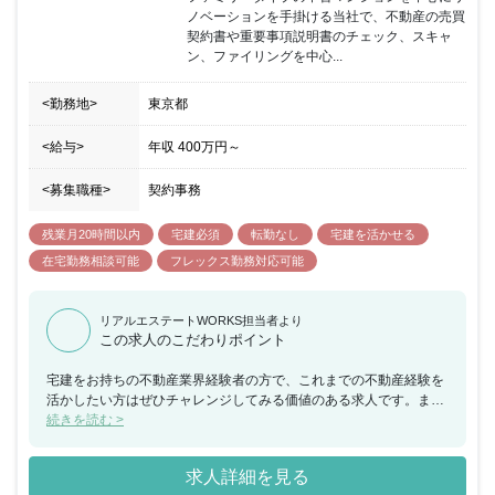
ノベーションを手掛ける当社で、不動産の売買
契約書や重要事項説明書のチェック、スキャ
ン、ファイリングを中心...
<勤務地>
東京都
<給与>
年収
400万円
～
<募集職種>
契約事務
残業月20時間以内
宅建必須
転勤なし
宅建を活かせる
在宅勤務相談可能
フレックス勤務対応可能
リアルエステートWORKS担当者より
この求人のこだわりポイント
宅建をお持ちの不動産業界経験者の方で、これまでの不動産経験を
活かしたい方はぜひチャレンジしてみる価値のある求人です。ま
た、関係部署、関係者とコミュニケーションを円滑に取ることが重
続きを読む >
要になってくるため、連携をしっかりとれる方、そういったご経験
のある方はおすすめです。
求人詳細を見る