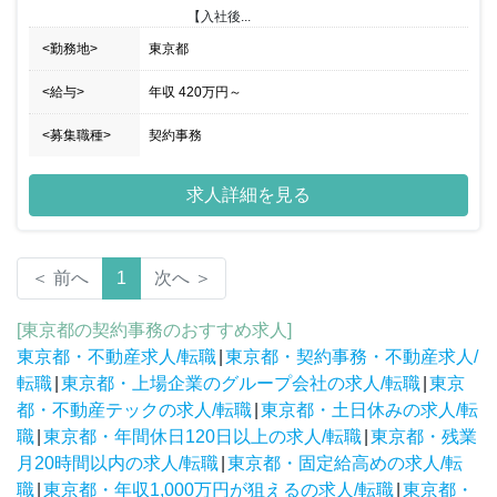
【入社後...
<勤務地>
東京都
<給与>
年収
420万円
～
<募集職種>
契約事務
求人詳細を見る
＜ 前へ
1
次へ ＞
[東京都の契約事務のおすすめ求人]
東京都・不動産求人/転職
|
東京都・契約事務・不動産求人/
転職
|
東京都・上場企業のグループ会社の求人/転職
|
東京
都・不動産テックの求人/転職
|
東京都・土日休みの求人/転
職
|
東京都・年間休日120日以上の求人/転職
|
東京都・残業
月20時間以内の求人/転職
|
東京都・固定給高めの求人/転
職
|
東京都・年収1,000万円が狙えるの求人/転職
|
東京都・