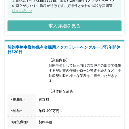
土日休みで年間休日は127日、残業月20時間程度とプライベートと
の両立がしやすい環境が特徴です。好条件と会社の温和な雰囲気で
退職者は非常に少なく、定着率も高いのだとか。長く安心して働け
続きを読む >
る会社であると言えます。 2023年には上場も予定している勢いの
ある企業で、一緒に成長していきませんか？
求人詳細を見る
契約事務◆資格保有者採用／タカラレーベングループ◎年間休
日120日
【業務内容】

契約事務として個人向け売買仲介の部署で発生
する契約書の作成やローン審査手続きなど、不
動産契約時の様々な業務をご担当いただきま
す。

【具体的な業務...
<勤務地>
東京都
<給与>
年収
400万円
～
<募集職種>
契約事務