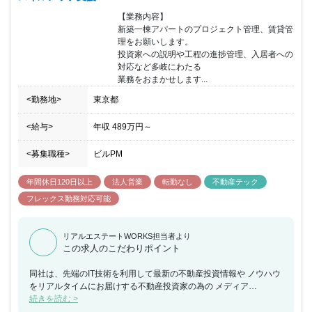
【業務内容】

新築一棟アパートのプロジェクト管理、賃貸管
理をお願いします。

投資家への説明や工程の進捗管理、入居者への
対応など多岐にわたる

業務をおまかせします...
<勤務地>
東京都
<給与>
年収
489万円
～
<募集職種>
ビルPM
年間休日120日以上
法人営業
転勤なし
不動産テック
フレックス勤務対応可能
リアルエステートWORKS担当者より
この求人のこだわりポイント
同社は、先端のIT技術を利用して最新の不動産投資情報や ノウハウ
をリアルタイムにお届けする不動産投資家の為の メディア
「INVEST ONLINE」を通じて、 投資家の皆様と常に「―不動産投
続きを読む >
資で繋がる―」ことで、 時代に合ったベストな投資・運営のための