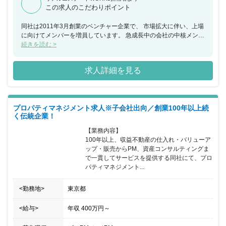
この求人のこだわりポイント
同社は2011年3月創業のベンチャー企業で、 市場拡大に伴い、上場
に向けてメンバーを増員しています。 急成長中の会社の中核メンバ
ーとして、ビジネスを大きくしていきたい方におすすめの求人で
続きを読む >
す。
求人詳細を見る
プロパティマネジメント求人※子会社出向／創業100年以上続
く伝統企業！
【業務内容】

100年以上、収益不動産の仕入れ・バリューア
ップ・販売からPM、資産コンサルティングま
で一貫してサービスを提供する同社にて、プロ
パティマネジメント...
<勤務地>
東京都
<給与>
年収
400万円
～