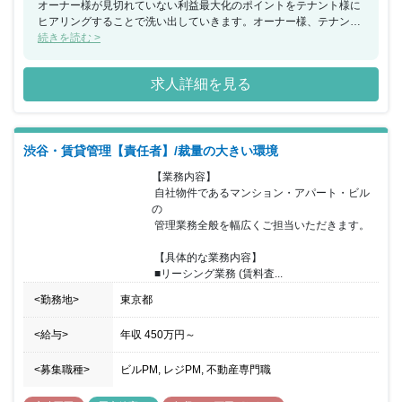
オーナー様が見切れていない利益最大化のポイントをテナント様に
ヒアリングすることで洗い出していきます。オーナー様、テナント
様、両面の信頼関係がなければ本質的な悩みを解決できないため、
続きを読む >
月に1回の訪問でどれだけ信頼関係が築けるかが大切です。 そのた
め、コミュニケーション能力だけではなく、短い時間の中で的確に
求人詳細を見る
物事をとらえてディスカッションができるかが重要になるでしょ
う。 テナント様の悩みが解決すればテナント様にも喜んで頂けます
し、その結果テナント様の契約が更新されればオーナー様にも喜ん
でいただけ、感謝される業務でもありますのでやりがいを感じるこ
渋谷・賃貸管理【責任者】/裁量の大きい環境
とができるでしょう。
【業務内容】

 自社物件であるマンション・アパート・ビル
の

 管理業務全般を幅広くご担当いただきます。

 【具体的な業務内容】

 ■リーシング業務 (賃料査...
<勤務地>
東京都
<給与>
年収
450万円
～
<募集職種>
ビルPM, レジPM, 不動産専門職