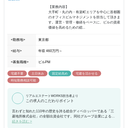
【業務内容】

大手町・丸の内・有楽町エリアを中心に首都圏
のオフィスビルマネジメントを担当して頂きま
す。運営・管理・修繕をベースに、ビルの資産
価値を高めるための総...
<勤務地>
東京都
<給与>
年収
460万円
～
<募集職種>
ビルPM
宅建不要
土日休み
固定給高め
宅建を活かせる
時短勤務相談可能
リアルエステートWORKS担当者より
この求人のこだわりポイント
言わずと知れた110年の歴史を誇る総合ディベロッパーである「三
菱地所株式会社」の全額出資会社です。同社グループ企業による総
合的且つ最適なサービス提供の為幅広い知識が身につきます。
続きを読む >