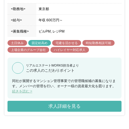
<勤務地>
東京都
<給与>
年収
600万円
～
<募集職種>
ビルPM, レジPM
土日休み
固定給高め
宅建を活かせる
時短勤務相談可能
上場企業のグループ会社
ハイレイヤー対応求人
リアルエステートWORKS担当者より
この求人のこだわりポイント
同社が展開するマンション管理事業での管理職候補の募集になりま
す。メンバーの管理を行い、オーナー様の資産最大化を図ります。
続きを読む >
求人詳細を見る