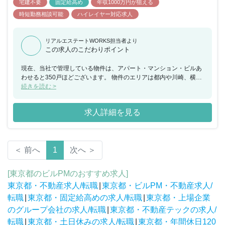
宅建不要
固定給高め
年収1000万円が狙える
時短勤務相談可能
ハイレイヤー対応求人
リアルエステートWORKS担当者より
この求人のこだわりポイント
現在、当社で管理している物件は、アパート・マンション・ビルあ
わせると350戸ほどございます。 物件のエリアは都内や川崎、横浜
が中心となり、種類としては8割がワンルームの物件です。 管理物
続きを読む >
件は順調に年々増加しております。 ※入社後にグループ会社リアル
ビジョンへ出向となります。(就業場所は同フロア)
求人詳細を見る
＜ 前へ
1
次へ ＞
[東京都のビルPMのおすすめ求人]
東京都・不動産求人/転職
|
東京都・ビルPM・不動産求人/
転職
|
東京都・固定給高めの求人/転職
|
東京都・上場企業
のグループ会社の求人/転職
|
東京都・不動産テックの求人/
転職
|
東京都・土日休みの求人/転職
|
東京都・年間休日120