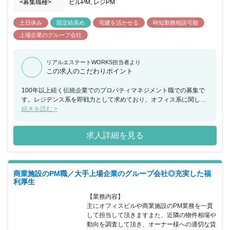
<募集職種>
ビルPM, レジPM
土日休み
固定給高め
宅建を活かせる
時短勤務相談可能
上場企業のグループ会社
リアルエステートWORKS担当者より
この求人のこだわりポイント
100年以上続く伝統企業でのプロパティマネジメント職での募集で
す。レジデンス系を即戦力として求めており、オフィス系に関して
も会社の知見が足りないということで、これまでのご経験を存分に
続きを読む >
活かすことができます。
求人詳細を見る
商業施設のPM職／大手上場企業のグループ会社◎充実した福
利厚生
【業務内容】

主にオフィスビルや商業施設のPM業務を一貫
して担当して頂きますまた、近隣の物件相場や
動向を調査して頂き、オーナー様への適切な賃