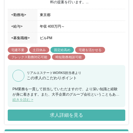
料の提案を行います。...
<勤務地>
東京都
<給与>
年収
400万円
～
<募集職種>
ビルPM
宅建不要
土日休み
固定給高め
宅建を活かせる
フレックス勤務対応可能
時短勤務相談可能
リアルエステートWORKS担当者より
この求人のこだわりポイント
PM業務を一貫して担当していただますので、より深い知識と経験
が身に着きます。また、大手企業のグループ会社ということもあ
り、研修が充実しております。ベースのPM経験は必要となります
続きを読む >
が、研修を通して学ぶことができるのも魅力の一つでしょう。
求人詳細を見る