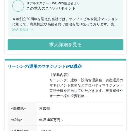
リアルエステートWORKS担当者より
この求人のこだわりポイント
今年創立20周年を迎えた当社では、オフィスビルや賃貸マンション
に加えて、商業施設や高齢者向け住宅も取り扱っております。先進
技術を駆使しながら、これからもお客様の大切な資産を守り、資産
続きを読む >
価値の最大化を目指してまいります。
求人詳細を見る
リーシング/運用のマネジメント/PM職◎
【業務内容】

リーシング、建物・設備管理業務、資産運用の
マネジメント業務などプロパティマネジメント
業務全般を担当していただきます。投資家様や
オーナー様の投資戦略...
<勤務地>
東京都
<給与>
年収
400万円
～