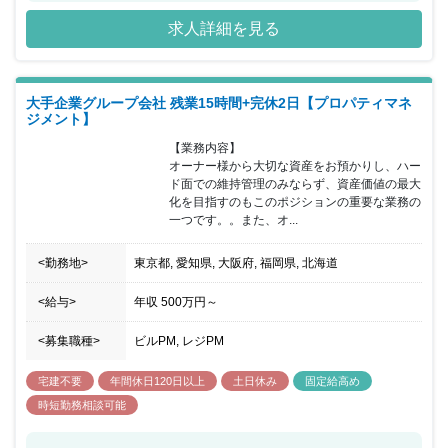
求人詳細を見る
大手企業グループ会社 残業15時間+完休2日【プロパティマネ
ジメント】
【業務内容】

オーナー様から大切な資産をお預かりし、ハー
ド面での維持管理のみならず、資産価値の最大
化を目指すのもこのポジションの重要な業務の
一つです。。また、オ...
<勤務地>
東京都, 愛知県, 大阪府, 福岡県, 北海道
<給与>
年収
500万円
～
<募集職種>
ビルPM, レジPM
宅建不要
年間休日120日以上
土日休み
固定給高め
時短勤務相談可能