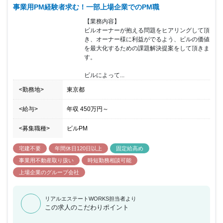
事業用PM経験者求む！一部上場企業でのPM職
【業務内容】

ビルオーナーが抱える問題をヒアリングして頂
き、オーナー様に利益がでるよう、ビルの価値
を最大化するための課題解決提案をして頂きま
す。

ビルによって...
<勤務地>
東京都
<給与>
年収
450万円
～
<募集職種>
ビルPM
宅建不要
年間休日120日以上
固定給高め
事業用不動産取り扱い
時短勤務相談可能
上場企業のグループ会社
リアルエステートWORKS担当者より
この求人のこだわりポイント