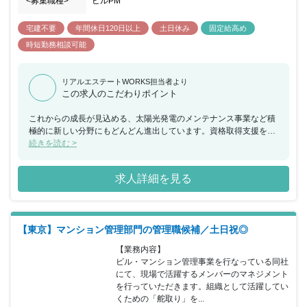
<募集職種>
ビルPM
宅建不要
年間休日120日以上
土日休み
固定給高め
時短勤務相談可能
リアルエステートWORKS担当者より
この求人のこだわりポイント
これからの成長が見込める、太陽光発電のメンテナンス事業など積
極的に新しい分野にもどんどん進出しています。資格取得支援を目
的とした各種研修だけでなく大手グループ力を活かしたポジション
続きを読む >
に応じた様々な研修を実施し、社員の成長支援にも強く力を入れて
おります。また、透明性のある評価制度があり、ワークライフバラ
求人詳細を見る
ンスの充実にも力を入れております。
【東京】マンション管理部門の管理職候補／土日祝◎
【業務内容】

ビル・マンション管理事業を行なっている同社
にて、現場で活躍するメンバーのマネジメント
を行っていただきます。組織として活躍してい
くための「舵取り」を...