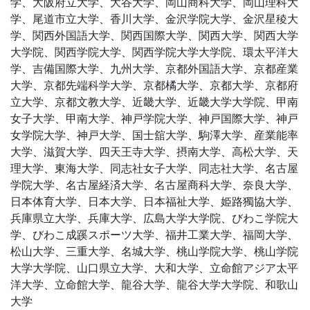
学、大阪府立大学、大谷大学、岡山商科大学、岡山理科大
学、尾道市立大学、香川大学、金沢学院大学、金沢星稜大
学、関西外国語大学、関西国際大学、関西大学、関西大学
大学院、関西学院大学、関西学院大学大学院、環太平洋大
学、吉備国際大学、九州大学、京都外国語大学、京都産業
大学、京都先端科学大学、京都橘大学、京都大学、京都府
立大学、京都文教大学、近畿大学、近畿大学大学院、甲南
女子大学、甲南大学、神戸学院大学、神戸国際大学、神戸
女学院大学、神戸大学、国士舘大学、駒澤大学、産業能率
大学、滋賀大学、四天王寺大学、摂南大学、高松大学、天
理大学、東海大学、同志社女子大学、同志社大学、名古屋
学院大学、名古屋経済大学、名古屋商科大学、奈良大学、
日本体育大学、日本大学、日本福祉大学、姫路獨協大学、
兵庫県立大学、兵庫大学、広島大学大学院、びわこ学院大
学、びわこ成蹊スポーツ大学、福井工業大学、福岡大学、
松山大学、三重大学、名城大学、桃山学院大学、桃山学院
大学大学院、山口県立大学、大和大学、立命館アジア太平
洋大学、立命館大学、龍谷大学、龍谷大学大学院、和歌山
大学