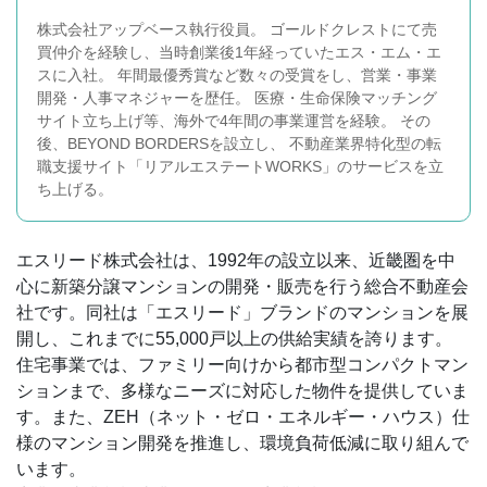
株式会社アップベース執行役員。 ゴールドクレストにて売
買仲介を経験し、当時創業後1年経っていたエス・エム・エ
スに入社。 年間最優秀賞など数々の受賞をし、営業・事業
開発・人事マネジャーを歴任。 医療・生命保険マッチング
サイト立ち上げ等、海外で4年間の事業運営を経験。 その
後、BEYOND BORDERSを設立し、 不動産業界特化型の転
職支援サイト「リアルエステートWORKS」のサービスを立
ち上げる。
エスリード株式会社は、1992年の設立以来、近畿圏を中
心に新築分譲マンションの開発・販売を行う総合不動産会
社です。同社は「エスリード」ブランドのマンションを展
開し、これまでに55,000戸以上の供給実績を誇ります。
住宅事業では、ファミリー向けから都市型コンパクトマン
ションまで、多様なニーズに対応した物件を提供していま
す。また、ZEH（ネット・ゼロ・エネルギー・ハウス）仕
様のマンション開発を推進し、環境負荷低減に取り組んで
います。