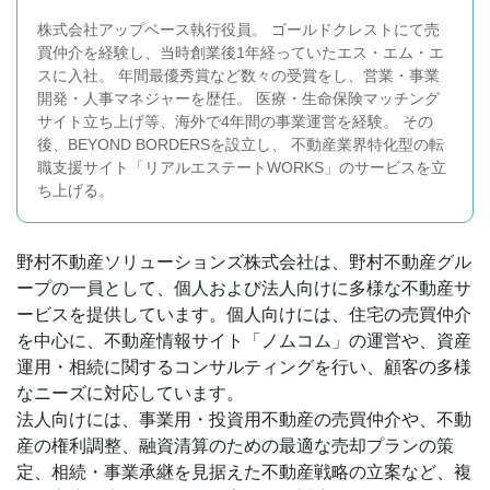
株式会社アップベース執行役員。 ゴールドクレストにて売
買仲介を経験し、当時創業後1年経っていたエス・エム・エ
スに入社。 年間最優秀賞など数々の受賞をし、営業・事業
開発・人事マネジャーを歴任。 医療・生命保険マッチング
サイト立ち上げ等、海外で4年間の事業運営を経験。 その
後、BEYOND BORDERSを設立し、 不動産業界特化型の転
職支援サイト「リアルエステートWORKS」のサービスを立
ち上げる。
野村不動産ソリューションズ株式会社は、野村不動産グル
ープの一員として、個人および法人向けに多様な不動産サ
ービスを提供しています。個人向けには、住宅の売買仲介
を中心に、不動産情報サイト「ノムコム」の運営や、資産
運用・相続に関するコンサルティングを行い、顧客の多様
なニーズに対応しています。
法人向けには、事業用・投資用不動産の売買仲介や、不動
産の権利調整、融資清算のための最適な売却プランの策
定、相続・事業承継を見据えた不動産戦略の立案など、複