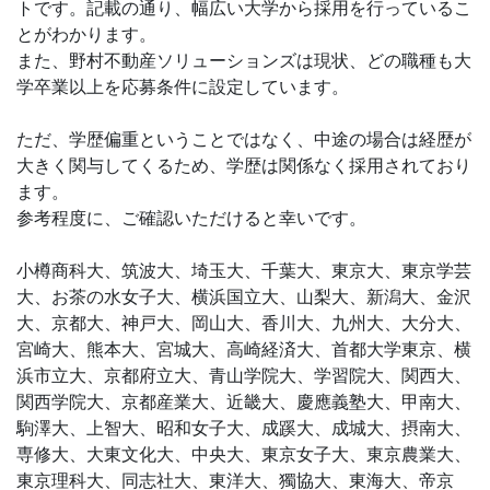
トです。記載の通り、幅広い大学から採用を行っているこ
とがわかります。
また、野村不動産ソリューションズは現状、どの職種も大
学卒業以上を応募条件に設定しています。
ただ、学歴偏重ということではなく、中途の場合は経歴が
大きく関与してくるため、学歴は関係なく採用されており
ます。
参考程度に、ご確認いただけると幸いです。
小樽商科大、筑波大、埼玉大、千葉大、東京大、東京学芸
大、お茶の水女子大、横浜国立大、山梨大、新潟大、金沢
大、京都大、神戸大、岡山大、香川大、九州大、大分大、
宮崎大、熊本大、宮城大、高崎経済大、首都大学東京、横
浜市立大、京都府立大、青山学院大、学習院大、関西大、
関西学院大、京都産業大、近畿大、慶應義塾大、甲南大、
駒澤大、上智大、昭和女子大、成蹊大、成城大、摂南大、
専修大、大東文化大、中央大、東京女子大、東京農業大、
東京理科大、同志社大、東洋大、獨協大、東海大、帝京