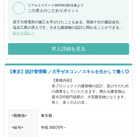
リアルエステートWORKS担当者より
この求人のこだわりポイント
原子力発電所の施工を手がけたこともある、実績十分の建設会社、
塩浜工業の求人です。大きな建築物の設計に関わることができるの
で、これまでの経験を生かしながら、大きな挑戦をしたいという方
続きを読む >
におすすめの求人です。
求人詳細を見る
【東京】設計管理職 ／大手ゼネコン／スキルを生かして働く◎
【業務内容】

各プロジェクトの建築物の設計、及びそのため
の調査をしていただきます。携わる建造物は、
最大250億円規模の、大型建造物となります。
長く、多くの人の支...
<勤務地>
東京都
<給与>
年収
300万円
～