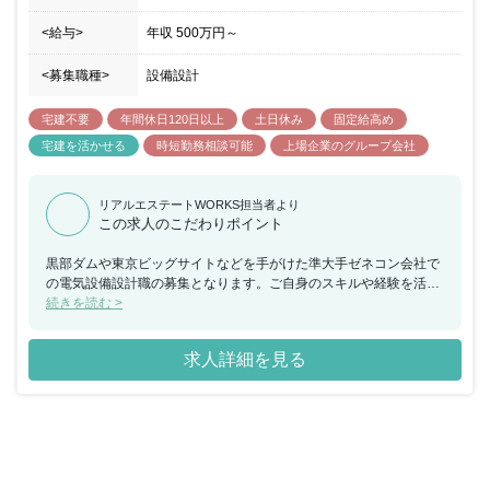
<給与>
年収
500万円
～
<募集職種>
設備設計
宅建不要
年間休日120日以上
土日休み
固定給高め
宅建を活かせる
時短勤務相談可能
上場企業のグループ会社
リアルエステートWORKS担当者より
この求人のこだわりポイント
黒部ダムや東京ビッグサイトなどを手がけた準大手ゼネコン会社で
の電気設備設計職の募集となります。ご自身のスキルや経験を活か
してキャリアステップを行うことが可能です。また、同社は「4週
続きを読む >
６閉所」（4週間のうち6日間は完全に現場を閉所）を推進してお
り、シフト制で休暇を取得するだけでなく、現場自体を閉所するこ
求人詳細を見る
とで、協力会社社員も含めた業界全体の長時間労働改善の取り組み
を行なっています。その他にも、ワークライフバランスの実現のた
めに、生産性向上や効率化・省力化に向けて、現場でのICT・AI導
入や、女性活躍推進の一環として「けんせつ小町」活動の積極展開
など、全社を挙げて働き方改革を推進しております。