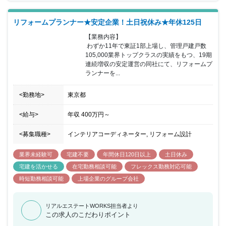
継・事業承継に日本一役立つ不動産活用パートナーとして 末長く顧
客に寄り添い、100年先まで愛され、信頼される企業を目指してい
リフォームプランナー★安定企業！土日祝休み★年休125日
ます。
【業務内容】

 わずか11年で東証1部上場し、管理戸建戸数
105,000業界トップクラスの実績をもつ、19期
連続増収の安定運営の同社にて、リフォームプ
ランナーを...
<勤務地>
東京都
<給与>
年収
400万円
～
<募集職種>
インテリアコーディネーター, リフォーム設計
業界未経験可
宅建不要
年間休日120日以上
土日休み
宅建を活かせる
在宅勤務相談可能
フレックス勤務対応可能
時短勤務相談可能
上場企業のグループ会社
リアルエステートWORKS担当者より
この求人のこだわりポイント