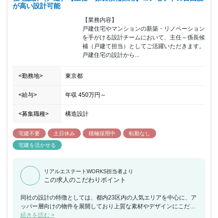
が高い設計可能
【業務内容】

戸建住宅やマンションの新築・リノベーション
を手がける設計チームにおいて、主任～係長候
補（戸建て担当）としてご活躍いただきます。

戸建住宅の設計から...
<勤務地>
東京都
<給与>
年収
450万円
～
<募集職種>
構造設計
宅建不要
土日休み
積極採用中
転勤なし
宅建を活かせる
リアルエステートWORKS担当者より
この求人のこだわりポイント
同社の設計の特徴としては、都内23区内の人気エリアを中心に、ア
ッパー層向けの物件を展開しており上質な素材やデザインにこだわ
った空間設計を手掛けています。 オーナーの意向に捕らわれず自由
続きを読む >