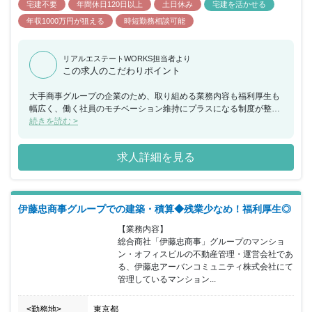
宅建不要
年間休日120日以上
土日休み
宅建を活かせる
年収1000万円が狙える
時短勤務相談可能
リアルエステートWORKS担当者より
この求人のこだわりポイント
大手商事グループの企業のため、取り組める業務内容も福利厚生も
幅広く、働く社員のモチベーション維持にプラスになる制度が整っ
ています。スキルやご経験も必要なポジションですが、自分のスキ
続きを読む >
ルを活かしキャリアアップしたい向上心をお持ちの方におススメの
ポジションです。
求人詳細を見る
伊藤忠商事グループでの建築・積算◆残業少なめ！福利厚生◎
【業務内容】

総合商社「伊藤忠商事」グループのマンショ
ン・オフィスビルの不動産管理・運営会社であ
る、伊藤忠アーバンコミュニティ株式会社にて
管理しているマンション...
<勤務地>
東京都