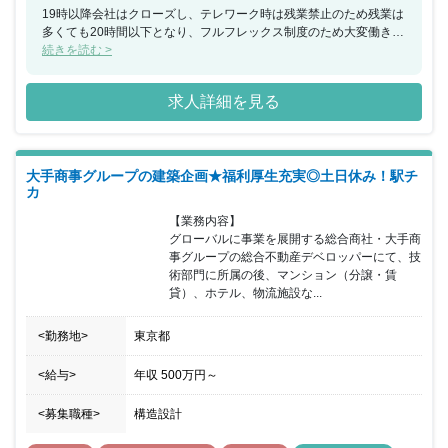
19時以降会社はクローズし、テレワーク時は残業禁止のため残業は
多くても20時間以下となり、フルフレックス制度のため大変働きや
すい環境があります。また、社員の働きやすい環境づくりに力を入
続きを読む >
れており、年間休日125日以上、土日祝休みとワークライフバラン
スが取れる職場環境があります。
求人詳細を見る
大手商事グループの建築企画★福利厚生充実◎土日休み！駅チ
カ
【業務内容】

グローバルに事業を展開する総合商社・大手商
事グループの総合不動産デベロッパーにて、技
術部門に所属の後、マンション（分譲・賃
貸）、ホテル、物流施設な...
<勤務地>
東京都
<給与>
年収
500万円
～
<募集職種>
構造設計