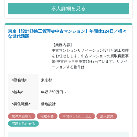
り上げ、自らの作品を残すことができます。また、個人のお客様の
求人詳細を見る
資産形成に直接携わることで、お客様との人間関係は深まり、信頼
され感謝される仕事です。 企画立案から設計、施工、テナント斡
旋、維持管理、修繕・リフォームまで一貫して行うことができる総
合力を活かし、当社単体でも順調な成長を遂げています。 また、こ
東京【設計◎施工管理＠中古マンション】年間休124日／様々
れからの建築業界において必須の技術となるBIMのスキルアップに
な世代活躍
つながります。
【業務内容】

中古マンションリノベーション設計と施工監理
をお任せします。中古マンションの買取再販事
業(中古住宅再生事業)を行っています。リノベ
ーションする物件は...
<勤務地>
東京都
<給与>
年収
350万円
～
<募集職種>
構造設計
業界未経験可
宅建不要
年間休日120日以上
法人営業
宅建を活かせる