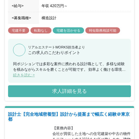
<給与>
年収
420万円
～
<募集職種>
構造設計
宅建不要
転勤なし
宅建を活かせる
時短勤務相談可能
リアルエステートWORKS担当者より
この求人のこだわりポイント
同ポジションでは多彩な案件に携われる設計職として、多様な経験
を積みながらスキルを磨くことが可能です。 効率よく働ける環境を
目指しており、労働時間の短縮にも会社を挙げて取り組んでいま
続きを読む >
す。社員に負荷がかかっているようであれば、外部へ委託したり、
システムを導入するなどして労働環境の改善を図っています。 福利
求人詳細を見る
厚生も充実しており、各種資格手当や時短制度の導入など《社員の
豊かさ》を実現すべく、様々な働きやすい環境を整える制度が整っ
ています。
設計士【完全地域密着型】設計から提案まで幅広く経験＠東京
都
【業務内容】

会社が買収した土地への住宅建築や中古の物件