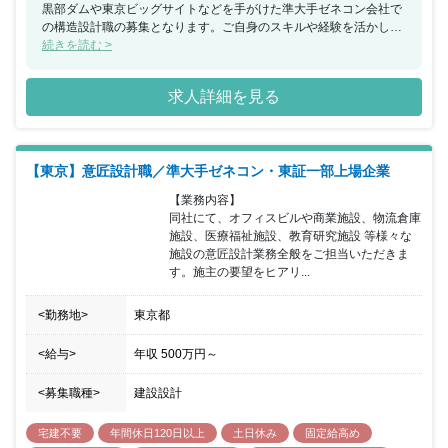
黒部ダムや東京ビッグサイトなどを手がけた準大手ゼネコン会社で
の構造設計職の募集となります。ご自身のスキルや経験を活かして
キャリアステップを行うことが可能です。また、同社は「4週6閉
続きを読む >
所」（4週間のうち6日間は完全に現場を閉所）を推進しており、シ
フト制で休暇を取得するだけでなく、現場自体を閉所することで、
求人詳細を見る
協力会社社員も含めた業界全体の長時間労働改善の取り組みを行な
っています。その他にも、ワークライフバランスの実現のために、
生産性向上や効率化・省力化に向けて、現場でのICT・AI導入や、
女性活躍推進の一環として「けんせつ小町」活動の積極展開など、
【東京】意匠設計職／準大手ゼネコン・東証一部上場企業
全社を挙げて働き方改革を推進しております。
【業務内容】

同社にて、オフィスビルや商業施設、物流倉庫
施設、医療福祉施設、教育研究施設 等様々な
施設の意匠設計業務全般をご担当いただきま
す。施主の要望をヒアリ...
<勤務地>
東京都
<給与>
年収
500万円
～
<募集職種>
建設設計
宅建不要
年間休日120日以上
土日休み
固定給高め