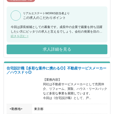
リアルエステートWORKS担当者より
この求人のこだわりポイント
今回は課長候補としての募集です。成長中の企業で裁量を持ち活躍
したい方にピッタリの求人と言えるでしょう。会社の発展を目の当
たりにすることができますし、一緒に成長していくやりがいも大き
続きを読む >
いはずです。 また、管理職ではありますが、残業は平均20時間程
度。毎週土日が休みですのでご家族との時間も十分に確保していた
求人詳細を見る
だけます。これまでの経験を活かし、より働きやすい環境をお探し
の方や会社の未来を創る仕事に興味のある方におすすめしたい求人
であると言えます。
住宅設計職【多彩な案件に携わる◎】不動産サービスメーカー
／ハウスドゥ◎
【業務内容】

同社は不動産サービスメーカーとして売買仲
介、リフォーム、買取、ハウス・リースバック
など多彩な事業を展開しています。

今回は《住宅設計職》として、戸...
<勤務地>
東京都