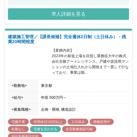
度の高い企画・設計が可能で、新築マンションやリノベーション事
業の設計などにもチャレンジが出来ます。 建材や設備なども決まっ
求人詳細を見る
たものを使用するわけではなく、コンセプトに合わせたものを自分
で考えて使い進めていきます。裁量の大きさと高い自由度があり、
自分の考えが実際に形にすることが可能なポジションになります。
2015年から本格的に戸建分譲事業をスタートさせ、デザイン性にも
建築施工管理／【課長候補】完全週休2日制（土日休み）・残
こだわり抜いてきた結果がこの6年間増収増益を実現し、社員数も9
業20時間程度
倍近く増加している成長中の企業になります。
【業務内容】

2023年の新規上場を目指し業務拡大中の株式
会社京橋アートレジデンス。戸建や賃貸用マン
ションの土地仕入れから開発まで一貫して行な
っており、事業は順...
<勤務地>
東京都
<給与>
年収
500万円
～
<募集職種>
企画・開発, 構造設計
宅建不要
年間休日120日以上
土日休み
積極採用中
転勤なし
宅建を活かせる
在宅勤務相談可能
時短勤務相談可能