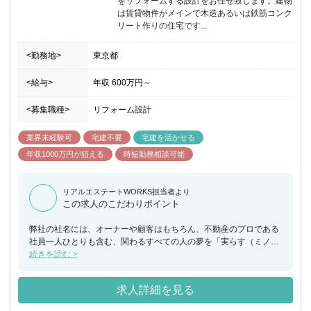
をリフォームする設計をお任せ致します。建物
は賃貸物件がメインで木造あるいは鉄筋コンク
リート作りの住宅です...
<勤務地>
東京都
<給与>
年収
600万円
～
<募集職種>
リフォーム設計
業界未経験可
宅建不要
宅建を活かせる
年収1000万円が狙える
時短勤務相談可能
リアルエステートWORKS担当者より
この求人のこだわりポイント
弊社の社名には、オーナーや顧客はもちろん、不動産のプロである
社員一人ひとりも含む、関わるすべての人の夢を「実らす（ミノラ
ス）」という思いが込められています。そのために、この街をどこ
続きを読む >
よりも知る企業として、「不動産の健康診断」による資産価値や適
性稼働率の「見える化」や、収益最大化のためのフレキシブルな提
求人詳細を見る
案に積極的に取り組んでいます。データに基づく誠実な分析と、顧
客と同じゴールを見据える熱いハートが弊社の強みです。資産承