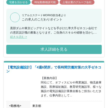
宅建を活かせる
時短勤務相談可能
上場企業のグループ会社
リアルエステートWORKS担当者より
この求人のこだわりポイント
黒部ダムや東京ビッグサイトなどを手がけた準大手ゼネコン会社で
の意匠設計職の募集となります。ご自身のスキルや経験を活かして
キャリアステップを行うことが可能です。また、同社は「4週６閉
続きを読む >
所」（4週間のうち6日間は完全に現場を閉所）を推進しており、シ
フト制で休暇を取得するだけでなく、現場自体を閉所することで、
求人詳細を見る
協力会社社員も含めた業界全体の長時間労働改善の取り組みを行な
っています。その他にも、ワークライフバランスの実現のために、
生産性向上や効率化・省力化に向けて、現場でのICT・AI導入や、
女性活躍推進の一環として「けんせつ小町」活動の積極展開など、
【電気設備設計】「4週6閉所」で長時間労働対策の大手ゼネコ
全社を挙げて働き方改革を推進しております。
ン
【業務内容】

同社にて、オフィスビルや商業施設、物流倉庫
施設、医療福祉施設、教育研究施設等、様々な
施設の電気設備設計業務全般をご担当いただき
ます。仕事内容として...
<勤務地>
東京都