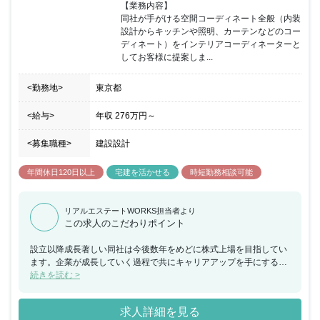
【業務内容】

同社が手がける空間コーディネート全般（内装
設計からキッチンや照明、カーテンなどのコー
ディネート）をインテリアコーディネーターと
してお客様に提案しま...
<勤務地>
東京都
<給与>
年収
276万円
～
<募集職種>
建設設計
年間休日120日以上
宅建を活かせる
時短勤務相談可能
リアルエステートWORKS担当者より
この求人のこだわりポイント
設立以降成長著しい同社は今後数年をめどに株式上場を目指してい
ます。企業が成長していく過程で共にキャリアアップを手にするこ
とができます。同社の事業軸として「住宅販売」があるため、その
続きを読む >
住宅のインテリアを考案しお客様に提案することで事業に大きく貢
献することができます。また比較的20代～30代前半の社員も多く、
求人詳細を見る
若手でも活躍できる環境です。