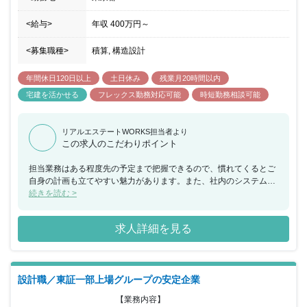
<給与>
年収
400万円
～
<募集職種>
積算, 構造設計
年間休日120日以上
土日休み
残業月20時間以内
宅建を活かせる
フレックス勤務対応可能
時短勤務相談可能
リアルエステートWORKS担当者より
この求人のこだわりポイント
担当業務はある程度先の予定まで把握できるので、慣れてくるとご
自身の計画も立てやすい魅力があります。また、社内のシステムが
原則20時以降は使用できないため、効率よく働くことが常習化され
続きを読む >
ており、残業も月10時間前後とワークライフバランスがとりやすい
環境です。休日出社が発生した場合でも、1か月以内を目安に代休
求人詳細を見る
を取得できる環境もあります。
設計職／東証一部上場グループの安定企業
【業務内容】
