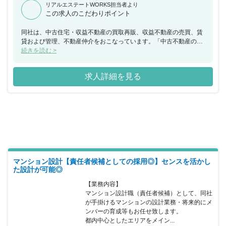
リアルエステートWORKS担当者より
この求人のこだわりポイント
同社は、中古住宅・収益不動産の買取再販、収益不動産の売買、賃
貸および管理、不動産仲介をおこなっています。「中古不動産のリ
ーディングカンパニー」を目指し、現在札幌~那覇まで国内5拠点、
続きを読む >
今後上場に向け全国展開中の不動産会社です。メイン事業の中古住
宅再生事業では、自社で買い取った区分マンションにリノベーショ
求人詳細を見る
ンを施し、物件を新しく生まれ変わらせることで、付加価を値を生
み出しています。在籍社員は20代~30代の男女営業職が中心です
が、技術部門や管理部門などは40代~50代と世代別の活躍も見られ
る会社で、労務管理体制も徹底しています。 ただ物件を販売する営
業ではなく、中古住宅の買取~リノベーション~再販売まで一気通貫
で担当することができ、不動産のプロとして営業力を磨くことがで
きます。不動産営業ではありますが、ものづくりに携わりたい、企
画力を磨きたいという方にもぴったりです。 物件を買い取る際も販
売する際も、不動産仲介業者を通すため、基本的にエンドユーザー
の対応はなく、法人営業の仕事です。
マンション設計【責任者候補としての採用◎】センスを活かし
た設計が可能◎
【業務内容】

マンション設計職（責任者候補）として、同社
が手掛けるマンションの設計業務・将来的にメ
ンバーの育成等もお任せ致します。

都内中心としたエリアをメイン...