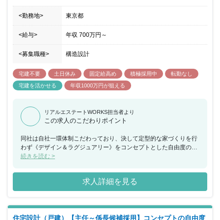
<勤務地>
東京都
<給与>
年収
700万円
～
<募集職種>
構造設計
宅建不要
土日休み
固定給高め
積極採用中
転勤なし
宅建を活かせる
年収1000万円が狙える
リアルエステートWORKS担当者より
この求人のこだわりポイント
同社は自社一環体制こだわっており、決して定型的な家づくりを行
わず《デザイン＆ラグジュアリー》をコンセプトとした自由度の高
い家づくりを展開しています。オリジナリティの高い設計で「優雅
続きを読む >
で高級感のある住まいづくり」をコンセプトに、お客様のニーズを
確実につかみ取っており、業績はこの6年間増収増益を実現してい
求人詳細を見る
ます。 今回は設計部門を本格的に強化していくためにマンションの
意匠設計士を募集しており、企業としての更なる拡大フェーズに突
入しています。
住宅設計（戸建）【主任～係長候補採用】コンセプトの自由度