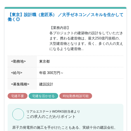
【東京】設計職（意匠系） ／大手ゼネコン／スキルを生かして
働く◎
【業務内容】

各プロジェクトの建築物の設計をしていただき
ます。携わる建造物は、最大250億円規模の、
大型建造物となります。長く、多くの人の支え
になるような建造物...
<勤務地>
東京都
<給与>
年収
300万円
～
<募集職種>
建設設計
宅建不要
宅建を活かせる
時短勤務相談可能
リアルエステートWORKS担当者より
この求人のこだわりポイント
原子力発電所の施工を手がけたこともある、実績十分の建設会社、