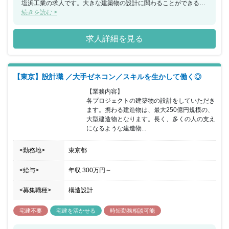
塩浜工業の求人です。大きな建築物の設計に関わることができるの
で、これまでの経験を生かしながら、大きな挑戦をしたいという方
続きを読む >
におすすめの求人です。
求人詳細を見る
【東京】設計職 ／大手ゼネコン／スキルを生かして働く◎
【業務内容】

各プロジェクトの建築物の設計をしていただき
ます。携わる建造物は、最大250億円規模の、
大型建造物となります。長く、多くの人の支え
になるような建造物...
<勤務地>
東京都
<給与>
年収
300万円
～
<募集職種>
構造設計
宅建不要
宅建を活かせる
時短勤務相談可能