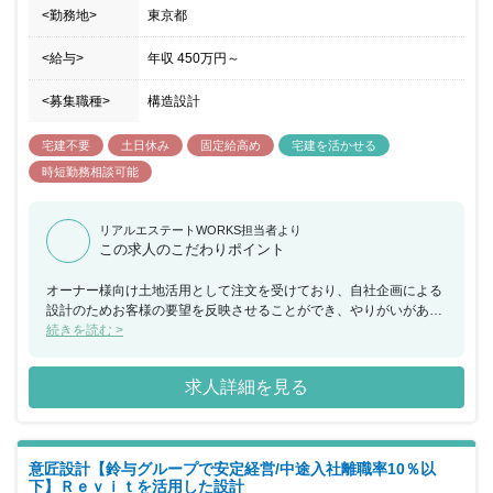
<勤務地>
東京都
<給与>
年収
450万円
～
<募集職種>
構造設計
宅建不要
土日休み
固定給高め
宅建を活かせる
時短勤務相談可能
リアルエステートWORKS担当者より
この求人のこだわりポイント
オーナー様向け土地活用として注文を受けており、自社企画による
設計のためお客様の要望を反映させることができ、やりがいがあり
ます。
続きを読む >
求人詳細を見る
意匠設計【鈴与グループで安定経営/中途入社離職率10％以
下】Ｒｅｖｉｔを活用した設計