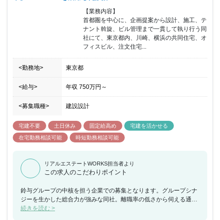
【業務内容】

首都圏を中心に、企画提案から設計、施工、テ
ナント斡旋、ビル管理まで一貫して執り行う同
社にて、東京都内、川崎、横浜の共同住宅、オ
フィスビル、注文住宅...
<勤務地>
東京都
<給与>
年収
750万円
～
<募集職種>
建設設計
宅建不要
土日休み
固定給高め
宅建を活かせる
在宅勤務相談可能
時短勤務相談可能
リアルエステートWORKS担当者より
この求人のこだわりポイント
鈴与グループの中核を担う企業での募集となります。グループシナ
ジーを生かした総合力が強みな同社。離職率の低さから伺える通
り、助け合いの環境でお仕事が可能です。意匠設計担当として直
続きを読む >
接、お客様と打合せを行い、ご要望を聞きながら最適なプランを作