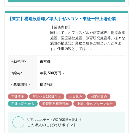
【東京】構造設計職／準大手ゼネコン・東証一部上場企業
【業務内容】

同社にて、オフィスビルや商業施設、物流倉庫
施設、医療福祉施設、教育研究施設等、様々な
施設の構造設計業務全般をご担当いただきま
す。仕事内容としては、...
<勤務地>
東京都
<給与>
年収
500万円
～
<募集職種>
構造設計
宅建不要
年間休日120日以上
土日休み
固定給高め
宅建を活かせる
時短勤務相談可能
上場企業のグループ会社
リアルエステートWORKS担当者より
この求人のこだわりポイント