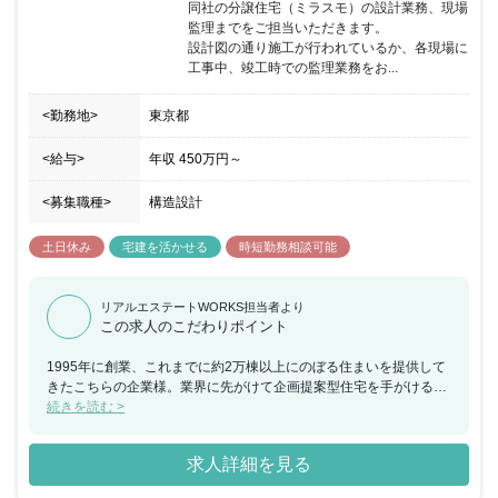
同社の分譲住宅（ミラスモ）の設計業務、現場
監理までをご担当いただきます。

設計図の通り施工が行われているか、各現場に
工事中、竣工時での監理業務をお...
<勤務地>
東京都
<給与>
年収
450万円
～
<募集職種>
構造設計
土日休み
宅建を活かせる
時短勤務相談可能
リアルエステートWORKS担当者より
この求人のこだわりポイント
1995年に創業、これまでに約2万棟以上にのぼる住まいを提供して
きたこちらの企業様。業界に先がけて企画提案型住宅を手がけるな
ど、新しいスタイルの家づくりを得意とし業界を牽引してきまし
続きを読む >
た。在来工法による戸建住宅を施工しており、年間建築棟数は約
1400棟。主に2000～5000万円の物件を扱っており、住宅施工エリ
求人詳細を見る
アは東京をはじめ千葉・埼玉・横浜・愛知エリアに拡大中です。少
数精鋭の体制を活用し、職種毎の垣根を作らない方針で営業・設