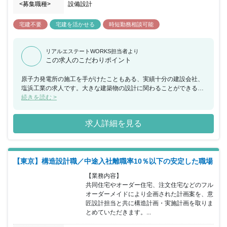
<募集職種>
設備設計
宅建不要
宅建を活かせる
時短勤務相談可能
リアルエステートWORKS担当者より
この求人のこだわりポイント
原子力発電所の施工を手がけたこともある、実績十分の建設会社、
塩浜工業の求人です。大きな建築物の設計に関わることができるの
で、これまでの経験を生かしながら、大きな挑戦をしたいという方
続きを読む >
におすすめの求人です。
求人詳細を見る
【東京】構造設計職／中途入社離職率10％以下の安定した職場
【業務内容】

共同住宅やオーダー住宅、注文住宅などのフル
オーダーメイドにより企画された計画案を、意
匠設計担当と共に構造計画・実施計画を取りま
とめていただきます。...