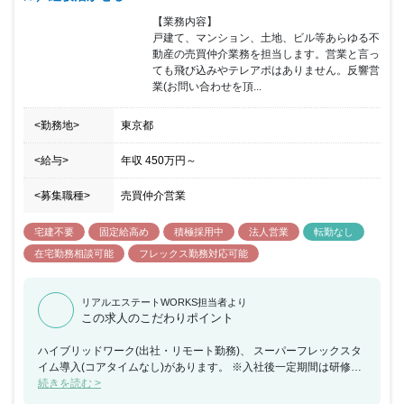
【業務内容】

戸建て、マンション、土地、ビル等あらゆる不
動産の売買仲介業務を担当します。営業と言っ
ても飛び込みやテレアポはありません。反響営
業(お問い合わせを頂...
<勤務地>
東京都
<給与>
年収
450万円
～
<募集職種>
売買仲介営業
宅建不要
固定給高め
積極採用中
法人営業
転勤なし
在宅勤務相談可能
フレックス勤務対応可能
リアルエステートWORKS担当者より
この求人のこだわりポイント
ハイブリッドワーク(出社・リモート勤務)、 スーパーフレックスタ
イム導入(コアタイムなし)があります。 ※入社後一定期間は研修期
間のため、原則的に出社となります。 目安としては 1-3 ヶ月程度で
続きを読む >
す Missionは "ココ・ホーム"チームの営業担当者です。自分の担当