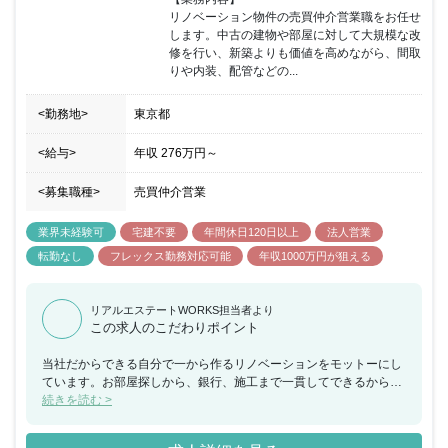
リノベーション物件の売買仲介営業職をお任せ
します。中古の建物や部屋に対して大規模な改
修を行い、新築よりも価値を高めながら、間取
りや内装、配管などの...
<勤務地>
東京都
<給与>
年収
276万円
～
<募集職種>
売買仲介営業
業界未経験可
宅建不要
年間休日120日以上
法人営業
転勤なし
フレックス勤務対応可能
年収1000万円が狙える
リアルエステートWORKS担当者より
この求人のこだわりポイント
当社だからできる自分で一から作るリノベーションをモットーにし
ています。お部屋探しから、銀行、施工まで一貫してできるからこ
その提案リノベーションの魅力は、新築物件に比べて価格が安く、
続きを読む >
自分好みのデザインや間取りにカスタマイズできる点です。また、
古い建物を再利用することで、環境にもやさしい取り組みとなりま