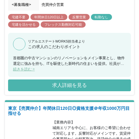
<募集職種>
売買仲介営業
宅建不要
年間休日120日以上
反響営業
転勤なし
宅建を活かせる
フレックス勤務対応可能
リアルエステートWORKS担当者より
この求人のこだわりポイント
首都圏の中古マンションのリノベーションをメイン事業とし、物件
選定に強みを持ち、ITを駆使した新時代の住まいを提供。社員がイ
キイキと働くことができ、成⻑を促進できるような、独自のユニー
続きを読む >
クな制度や福利厚生を備えております。 【仕事のやりがい】 自社
物件での反響により安定的な新規顧客獲得ができているのが
求人詳細を見る
MUSUBUの強みです。自社物件の場合、同社が売主のため、顧客
の仲介手数料はゼロ円!また最大10年間の設備保証をつけています!
そのため一人一人の顧客と向き合うことができ、顧客満足を追求で
切る環境です。 【部⻑メッセージ】 顧客のために何が最適か?そん
東京【売買仲介】年間休日120日◎資格支援＠年収1000万円目
な議論が毎日なされているのが、MUSUBUの職場です!仲介・内装
指せる
事業部はその最前線でお客様対応にあたるチームとして、メンバー
全員が顧客満足を最優先に考えた行動が出来るチームを作っていき
【業務内容】

たいです!チャレンジ精神を持って、自ら課題を考え、能動的に行動
城南エリアを中心に、お客様のご希望に合わせ
し、発信し、会社をより良い方向に変えていく事が出来る人財と一
て対応します。反響対応がメインです。賃貸仲
緒に働きたいです!大手の看板が無くてもどれくらい自分は出来るの