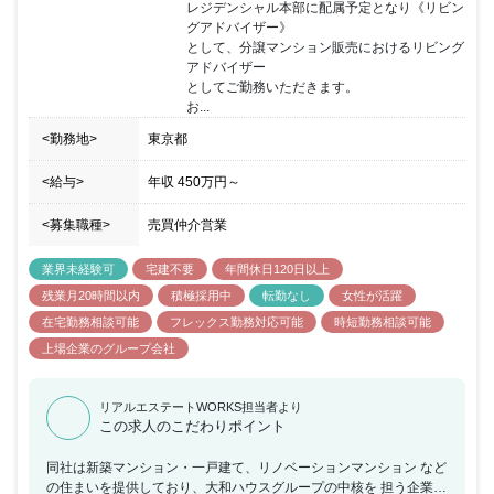
レジデンシャル本部に配属予定となり《リビン
い目標達成を目指していただきます。
グアドバイザー》

として、分譲マンション販売におけるリビング
アドバイザー

としてご勤務いただきます。

お...
<勤務地>
東京都
<給与>
年収
450万円
～
<募集職種>
売買仲介営業
業界未経験可
宅建不要
年間休日120日以上
残業月20時間以内
積極採用中
転勤なし
女性が活躍
在宅勤務相談可能
フレックス勤務対応可能
時短勤務相談可能
上場企業のグループ会社
リアルエステートWORKS担当者より
この求人のこだわりポイント
同社は新築マンション・一戸建て、リノベーションマンション など
の住まいを提供しており、大和ハウスグループの中核を 担う企業に