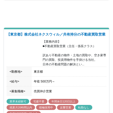
産の売買仲介のほか、利害関係者の多い不動産の権利調整や融資清
算のための最適な売却プランの策定、相続・事業承継を見捉えた不
動産戦略の立案など、あらゆる不動産取引のプロフェッショナルと
して、確かなネットワークと豊富なノウハウで、お客様のご期待に
ワンストップで提案をしていただきます。お客様ごとの事情や物件
特性に応じ、アライアンスパートナーとも連携したチーム体制で、
課題解決を進めていきますの未経験の方でも経験を積むことにプロ
フェッショナルとして活躍していただけます。
【東京都】株式会社ネクスウィル／共有持分の不動産買取営業
【業務内容】

■不動産買取営業（主任・係長クラス）

訳あり不動産の物件・土地の買取や、空き家専
門の買取、投資用物件を手掛ける当社。

日本の不動産問題の解決とい...
<勤務地>
東京都
<給与>
年収
500万円
～
<募集職種>
売買仲介営業
業界未経験可
宅建不要
年間休日120日以上
残業月20時間以内
積極採用中
反響営業
転勤なし