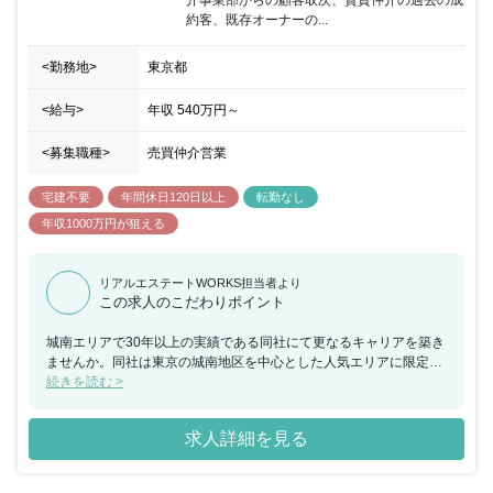
介事業部からの顧客取次、賃貸仲介の過去の成
か、自分の営業力を試したい方はぜひ!
約客、既存オーナーの...
<勤務地>
東京都
<給与>
年収
540万円
～
<募集職種>
売買仲介営業
宅建不要
年間休日120日以上
転勤なし
年収1000万円が狙える
リアルエステートWORKS担当者より
この求人のこだわりポイント
城南エリアで30年以上の実績である同社にて更なるキャリアを築き
ませんか。同社は東京の城南地区を中心とした人気エリアに限定
し、東急および都心沿線にコア店舗を10店舗展開、35期目を迎えま
続きを読む >
した。今後は事業エリア拡大を加速していく計画です。各コア店舗
を商圏と捉えて流通・管理・開発×自社設計・施工の建築等、不動
求人詳細を見る
産有効利用の観点から必要とされる複数事業を自社ですべて完結す
る体制を構築しているからこそ、その提案力は他社と明確な差別化
ができているという点が大きな強みです。城南エリアで10支店展開