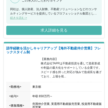
この求人のこだわりポイント
同社は、個人財産、法人財務、不動産ソリューションなどのコンサ
ルティングサービスを提供しているプロフェッショナル集団とし
て、 総合財産コンサルティングを通じてお客様の幸せに貢献すると
続きを読む >
ともに、社員の満足度の高い会社を目指しています。 今回、相続対
策・事業承継対策において、収益不動産の購入は重要なコンサルテ
求人詳細を見る
ィングメニューの一つとなる、 収益不動産の購入提案を行っていた
だける方を募集することとなりました。 首都圏での収益不動産の仕
入れまたは売買仲介経験者を採用しご活躍いただける方を求めてお
ります。 また、同社では女性社員が活躍して環境もありますのでス
語学経験を活かしキャリアアップ【海外不動産仲介営業】フレ
キルの一部が未充足でも、収益不動産の仕入・売買仲介に挑戦した
ックスタイム制
い意欲ある方や歓迎いたします。 個人資産家様や企業オーナー様の
悩みをプロフェッショナルとして解決し二代、三代先までを視野に
【業務内容】

入れた「100 年財産コンサルティング」を行っていただきたいと考
株式会社TAPPは不動産投資を通して資産形成
えております。
や利益の最大化をサポートしている企業です。

スピード感を持った対応が強みで急成長を遂げ
ており、上場を視...
<勤務地>
東京都
<給与>
年収
650万円
～
売買仲介営業, 実需用不動産販売営業, 投資用不動産販
<募集職種>
売営業