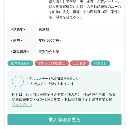
総合職として中堅・中小企業、企業オーナー、
個人投資家様等がお持ちの不動産売買のニーズ
を的確に捉え、複雑、かつ難易度の高い案件に
も、期待を超えるソリ...
<勤務地>
東京都
<給与>
年収
500万円
～
<募集職種>
売買仲介営業
業界未経験可
年間休日120日以上
土日休み
転勤なし
リアルエステートWORKS担当者より
この求人のこだわりポイント
同社は、個人向け不動産仲介事業・法人向け不動産仲介事業・新築
受託販売事業・保険代理店事業・不動産情報サイト運営事業を展開
しており行っています。野村不動産グループとして東証プライム市
続きを読む >
場へ上場しております。 今回、中堅・中小企業、企業オーナー、個
人投資家様等がお持ちの不動産売買のニーズを的確に捉え、複雑、
求人詳細を見る
かつ難易度の高い案件にも、期待を超えるソリューションを提供し
ていただける方を募集することとなりました。事業用・投資用不動