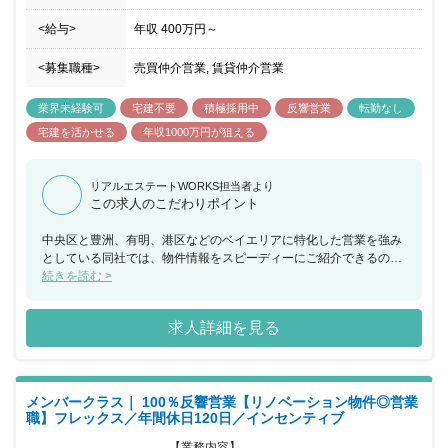
<給与>
年収
400万円
～
<募集職種>
売買仲介営業, 賃貸仲介営業
業界未経験可
宅建不要
積極採用中
反響営業
転勤なし
宅建を活かせる
年収1000万円が狙える
リアルエステートWORKS担当者より
この求人のこだわりポイント
中央区と豊洲、有明、港区などのベイエリアに特化した営業を強み
としている同社では、物件情報をスピーディーにご紹介できるのが
特徴です。 サブマネージャー候補として、マネージャーになった時
続きを読む >
に4～8人のマネジメントと店舗運営を行えるようになって頂くため
に、ご入社後は少しづつメンバーフォローなどもお任せ致します。
求人詳細を見る
年間休日120日以上でオンオフしっかり分けて働きやすいのも魅力
です！
メンバークラス｜ 100％反響営業【リノベーション物件◎営業
職】フレックス／年間休日120日／インセンティブ
【業務内容】
