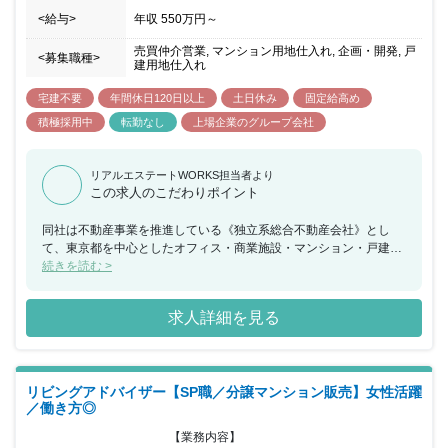
<給与>
年収
550万円
～
売買仲介営業, マンション用地仕入れ, 企画・開発, 戸
<募集職種>
建用地仕入れ
宅建不要
年間休日120日以上
土日休み
固定給高め
積極採用中
転勤なし
上場企業のグループ会社
リアルエステートWORKS担当者より
この求人のこだわりポイント
同社は不動産事業を推進している《独立系総合不動産会社》とし
て、東京都を中心としたオフィス・商業施設・マンション・戸建・
ホテルなど、あらゆる不動産シーンで新たな価値と感動を創造して
続きを読む >
いる企業になります。東証プライム市場上場企業として常に新しい
事業にもチャレンジを続け、シンガポール証券取引所への株式上場
求人詳細を見る
やホテル事業への参入など、新規事業に果敢にチャレンジすること
で創業以来黒字経営を実現し年々成長を続けています。「あらゆる
不動産シーン」に携わることが出来る点が同社の魅力となってお
り、多彩な不動産商品を取り扱っていますので常識の枠に捉われな
リビングアドバイザー【SP職／分譲マンション販売】女性活躍
い仕事を進めていくことが可能です。チームワークを重視している
／働き方◎
職場環境でチームの協力や連携を図りながら部署としての目標を達
成出来るように仕事を進めていただきます。評価はプロセス7割／
【業務内容】

金額3割と金額だけではなく、過程を重視しながらお客様に向き合