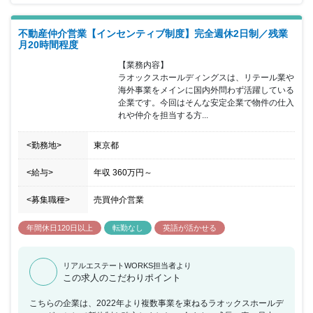
ー参加者を獲得している同社だからこそ、実力次第で月に3.4件の
契約が可能となっており、頑張って出した結果はインセンティブで
不動産仲介営業【インセンティブ制度】完全週休2日制／残業
給与に反映されるなど評価される環境が魅力的です。 同社は、
月20時間程度
2016年11月に設立後『不動産×new standard』を軸に事業展開して
おります。現在は資産運用向け不動産コンサルを中心とし、マンス
【業務内容】

リー事業、自社ブランドマンション開発の計画など、様々な事業を
ラオックスホールディングスは、リテール業や
創ってきました。2019年39億、2020年68億、2021年97億円、そ
海外事業をメインに国内外問わず活躍している
して今期は150億円売上見込と、コロナ禍に一切影響しないビジネ
企業です。今回はそんな安定企業で物件の仕入
スモデルで成長を続けています。
れや仲介を担当する方...
<勤務地>
東京都
<給与>
年収
360万円
～
<募集職種>
売買仲介営業
年間休日120日以上
転勤なし
英語が活かせる
リアルエステートWORKS担当者より
この求人のこだわりポイント
こちらの企業は、2022年より複数事業を束ねるラオックスホールデ