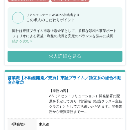
リアルエステートWORKS担当者より
この求人のこだわりポイント
同社は東証プライム市場上場企業として、多様な領域の事業ポート
フォリオによる収益・利益の成長と安定のバランスを強みに成長を
続け、創業以来黒字経営を続けている《不動産総合デベロッパー》
続きを読む >
になります。不動産再生事業／不動産開発事業／不動産賃貸事業／
不動産ファンド・コンサルティング事業など多岐に渡る事業展開を
求人詳細を見る
図り、新たな価値と感動を創造する「都市創造業」として不動産の
あらゆるシーンにおいてお客様のニーズに応え続け、新たな事業に
も積極的にチャレンジをし続けています。同社はでは成長意欲の高
い方を求めており、自ら楽しみながら「学習・発見・改革・思考・
営業職【不動産開発／売買】東証プライム／独立系の総合不動
決断」のプロセスを繰り返し、成長を続けることが出来る方の採用
産企業◎
を進めています。個人よりも《チームワーク》を重視している職場
環境となっており、各部署で目標を設定した後に、部署の目標が各
【業務内容】

社員に振り分けられる仕組みを整えています。チームの協力や連携
AS（アセットソリューション）開発部署に配
を常に大事にしており、部署としての目標達成に向け社員一丸とな
属を予定しており《営業職（担当クラス～主任
って取り組める環境です。今回の採用では会社と組織の拡大、成長
クラス）》としてご活躍いただきます。開発業
による増員募集となっており、更なる事業拡大に向け事業部の中核
務から売買業務まで一...
となれる人材を求めておりますので、これまでのご経験を活かしな
がら部署を盛り上げて頂ける方の募集をお待ちしています。
<勤務地>
東京都