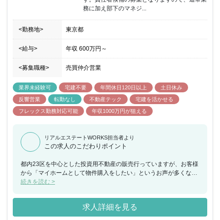
務に加え部下のマネジ...
<勤務地>
東京都
<給与>
年収
600万円
～
<募集職種>
売買仲介営業
業界未経験可
宅建不要
年間休日120日以上
土日休み
反響営業
転勤なし
不動産テック
宅建を活かせる
フレックス勤務対応可能
年収1000万円が狙える
リアルエステートWORKS担当者より
この求人のこだわりポイント
都内23区を中心とした投資用不動産の販売行っていますが、お客様
から「マイホームとして物件購入をしたい」というお声が多くなっ
てきたため、新規ポジションとしてマンション売買仲介営業を募集
続きを読む >
することとなりました。資産運用と合わせてマイホームのご購入も
検討されるお客様の物件探しから契約、引き渡しまでのサポートを
求人詳細を見る
お任せできる方を求めています。Webマーケティングを活用したイ
ンバウンドビジネスモデルで、月間1,000名以上の資産運用セミナ