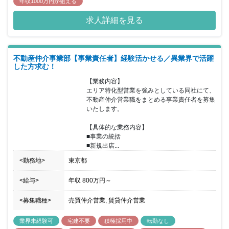
年収1000万円が狙える
求人詳細を見る
不動産仲介事業部【事業責任者】経験活かせる／異業界で活躍
した方求む！
【業務内容】

エリア特化型営業を強みとしている同社にて、
不動産仲介営業職をまとめる事業責任者を募集
いたします。

【具体的な業務内容】

■事業の統括

■新規出店...
<勤務地>
東京都
<給与>
年収
800万円
～
<募集職種>
売買仲介営業, 賃貸仲介営業
業界未経験可
宅建不要
積極採用中
転勤なし