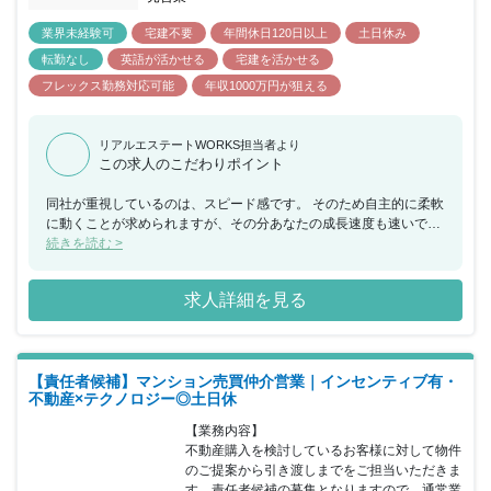
業界未経験可
宅建不要
年間休日120日以上
土日休み
転勤なし
英語が活かせる
宅建を活かせる
フレックス勤務対応可能
年収1000万円が狙える
リアルエステートWORKS担当者より
この求人のこだわりポイント
同社が重視しているのは、スピード感です。 そのため自主的に柔軟
に動くことが求められますが、その分あなたの成長速度も速いでし
ょう。 頑張った分はインセンティブとして給与で返ってきますので
続きを読む >
モチベーションも維持しやすい環境。 入社3年目で執行役員に抜擢
されたメンバーもいるなど、正当な評価も魅力です。
求人詳細を見る
【責任者候補】マンション売買仲介営業｜インセンティブ有・
不動産×テクノロジー◎土日休
【業務内容】

不動産購入を検討しているお客様に対して物件
のご提案から引き渡しまでをご担当いただきま
す。責任者候補の募集となりますので、通常業