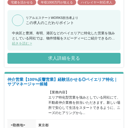
宅建を活かせる
年収1000万円が狙える
ハイレイヤー対応求人
リアルエステートWORKS担当者より
この求人のこだわりポイント
中央区と豊洲、有明、港区などのベイエリアに特化した営業を強み
としている同社では、物件情報をスピーディーにご紹介できるのが
特徴です。 仲介営業部の事業責任者としして、これまでの経験を活
続きを読む >
かしながら、事業の発展に従事してくださる方を募集いたします。
不動産業界外で活躍していた方を歓迎いたします。 オンオフしっか
求人詳細を見る
り分けて働きやすいのも魅力です！
仲介営業【100%反響営業】経験活かせる◎ベイエリア特化｜
サブマネージャー候補
【業務内容】

エリア特化型営業を強みとしている同社にて、
不動産仲介業務を担当いただきます。新しい場
所で安心して生活をスタートできるように、ニ
ーズのヒアリングから...
<勤務地>
東京都