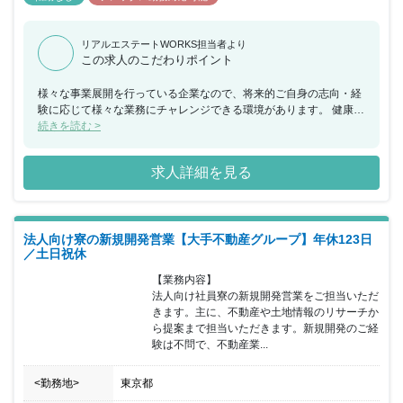
リアルエステートWORKS担当者より
この求人のこだわりポイント
様々な事業展開を行っている企業なので、将来的ご自身の志向・経
験に応じて様々な業務にチャレンジできる環境があります。 健康経
営優良法人2022（大規模法人部門）に認定され、リモートワークや
続きを読む >
WEB会議、No残業デー、P3（月に1回3時で退社する制度）など、
働き方改革にも力を入れている企業です。
求人詳細を見る
法人向け寮の新規開発営業【大手不動産グループ】年休123日
／土日祝休
【業務内容】

法人向け社員寮の新規開発営業をご担当いただ
きます。主に、不動産や土地情報のリサーチか
ら提案まで担当いただきます。新規開発のご経
験は不問で、不動産業...
<勤務地>
東京都