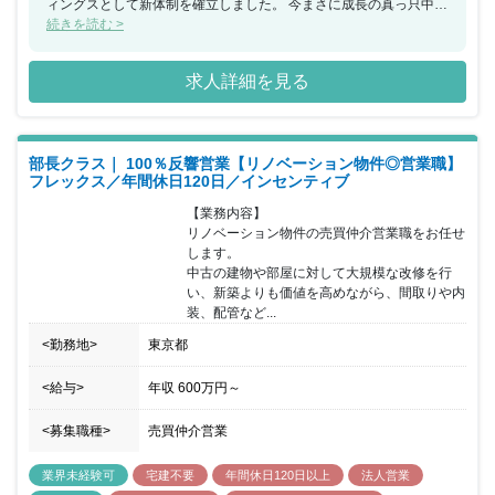
ィングスとして新体制を確立しました。 今まさに成長の真っ只中で
ある企業で働けることは、キャリアの点では最大の魅力と言えるで
続きを読む >
しょう。 休日も充実しており、残業も20時間程度と少なめです。
スキルアップと高待遇をどちらも手に入れたい方に最適の職場で
求人詳細を見る
す。
部長クラス｜ 100％反響営業【リノベーション物件◎営業職】
フレックス／年間休日120日／インセンティブ
【業務内容】

リノベーション物件の売買仲介営業職をお任せ
します。

中古の建物や部屋に対して大規模な改修を行
い、新築よりも価値を高めながら、間取りや内
装、配管など...
<勤務地>
東京都
<給与>
年収
600万円
～
<募集職種>
売買仲介営業
業界未経験可
宅建不要
年間休日120日以上
法人営業