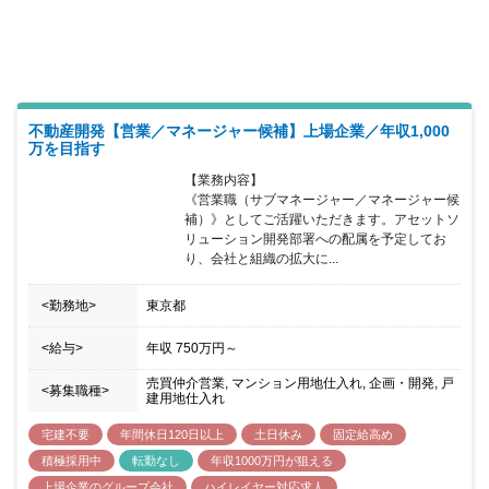
という好立地やエリア内での知名度、オーナー様や賃貸客、賃貸過
去成約客等、同社既存顧客からの相談がある環境も貴方の営業を後
押しします。新規事業にも力をいれており、不動産特定共同事業を
始めとして新たな事業立ち上げに携われるチャンスも◎ 【募集背
景】 同社では、賃貸・売買仲介、賃貸管理、建築(リノベ・戸建)を
行っており、それぞれの事業の親和性を高めていくためにも、不動
産という商品を持つことが重要だと考えています。例1)仕入⇒加工
不動産開発【営業／マネージャー候補】上場企業／年収1,000
(建築)⇒販売・例2)仕入⇒加工(建築)⇒賃貸仲介⇒賃貸管理、 同時
万を目指す
に活性化させる自社仕入案件を自社仲介で販売していく為に、この
【業務内容】

度売買仲介の人員を募集します。上場準備中につき組織強化中の今
《営業職（サブマネージャー／マネージャー候
だからこそ、課長職、部長職にとどまらず、役員などのより高位な
補）》としてご活躍いただきます。アセットソ
ポジションも実績次第でお任せします。あなたの経験を活かして管
リューション開発部署への配属を予定してお
理職、ゆくゆくは役員としてキャリアを築きませんか。 【キャリア
り、会社と組織の拡大に...
パス】 年齢や社歴に関係なく、最速でキャリアアップを実現できま
す。現在、25歳の管理職や30歳の執行役員が活躍中。組織拡大中の
今だからこそ、役員など、より高位なポジションへのチャンスも。
<勤務地>
東京都
キャリアルートもマネジメントコースのみではなく、ハイパフォー
マーとしてスキルを極める選択肢も。チャンスも選択肢も多い同社
<給与>
年収
750万円
～
にて、あなたのキャリアを築きませんか。
売買仲介営業, マンション用地仕入れ, 企画・開発, 戸
<募集職種>
建用地仕入れ
宅建不要
年間休日120日以上
土日休み
固定給高め
積極採用中
転勤なし
年収1000万円が狙える
上場企業のグループ会社
ハイレイヤー対応求人