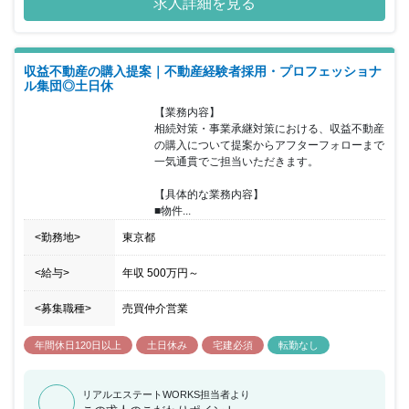
求人詳細を見る
す。古民家の再生など既にブームになっており、リノベーション業
界の規模は今後も拡大し、需要が高まっていくと予想されます。他
業種から未経験で入社し活躍している先輩も在籍しているので安心
してください！困った時は先輩にすぐに相談できる上に、オンライ
収益不動産の購入提案｜不動産経験者採用・プロフェッショナ
ン研修コンテンツが充実しているので、自分次第でどんどん実力を
ル集団◎土日休
つけられる環境です。 試用期間6カ月になり、試用期間中は契約社
員となります。その他待遇・給与に変更はございません。
【業務内容】

相続対策・事業承継対策における、収益不動産
の購入について提案からアフターフォローまで
一気通貫でご担当いただきます。

【具体的な業務内容】

■物件...
<勤務地>
東京都
<給与>
年収
500万円
～
<募集職種>
売買仲介営業
年間休日120日以上
土日休み
宅建必須
転勤なし
リアルエステートWORKS担当者より