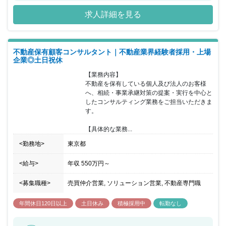
する顧客へのココ・ホーム商品・サービスに関する売り上げ・利益
求人詳細を見る
獲得にまつわる活動における全ての戦略開発アクションプラン開
発・実践活動および結果についての責任を負って頂きます。ココ・
ホームチームの自分の担当する顧客に関する全てのプロセス・結
果、主な職務 予算達成に向けた戦略構築とアクションプラン作成及
不動産保有顧客コンサルタント｜不動産業界経験者採用・上場
び実施を担って頂きます。自身の行動と成果に対して責任を負い、
企業◎土日祝休
実務面での障害などについてはリーダーと相談しその排除・改善に
努めて頂きます。業務の遂行に障害があると判断された場面やリソ
【業務内容】

ース不足などが問題と判断される場合はその解決をリーダーと相談
不動産を保有している個人及び法人のお客様
し、適宜必要に応じ健全で生産性の高い組織を絶えず構築する努力
へ、相続・事業承継対策の提案・実行を中心と
を怠らない方を求めています。
したコンサルティング業務をご担当いただきま
す。

【具体的な業務...
<勤務地>
東京都
<給与>
年収
550万円
～
<募集職種>
売買仲介営業, ソリューション営業, 不動産専門職
年間休日120日以上
土日休み
積極採用中
転勤なし