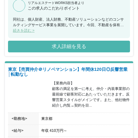
リアルエステートWORKS担当者より
この求人のこだわりポイント
同社は、個人財産、法人財務、不動産ソリューションなどのコンサ
ルティングサービス事業を展開しています。今回、不動産を保有し
ている個人及び法人のお客様へ、相続・事業承継対策の提案・実行
続きを読む >
を中心としたコンサルティング業務をお任せできる方を募集するこ
ととなりました。税務知識の裏付けから相続対策・不動産売買・不
求人詳細を見る
動産有効活用・株価対策等のコンサルティング業務が中心となりま
す。不動産保有個人（資産規模10億超）・不動産保有法人（資産規
模30～100億円/業種不問）が抱える、財産承継、事業承継のさまざ
まな悩みに対し、現状分析、提案から実行まで一気通貫でコンサル
東京【売買仲介＠リノベマンション】年間休120日◎反響営業
ティングができる環境です。100人お客様がいれば100通りの提案
│転勤なし
ができ、お客様の課題に合わせて、自身で最適な解決策を考え提案
することができます。コンサルティングサービスのプロフェッショ
【業務内容】

ナル集団の同社でご活躍いただける方を歓迎いたします。
顧客の満足を第一に考え、仲介・内装事業部の
最前線で顧客対応にあたっていただきます。反
響営業スタイルがメインです。また、他社物件
紹介し内覧→契約を目...
<勤務地>
東京都
<給与>
年収
410万円
～