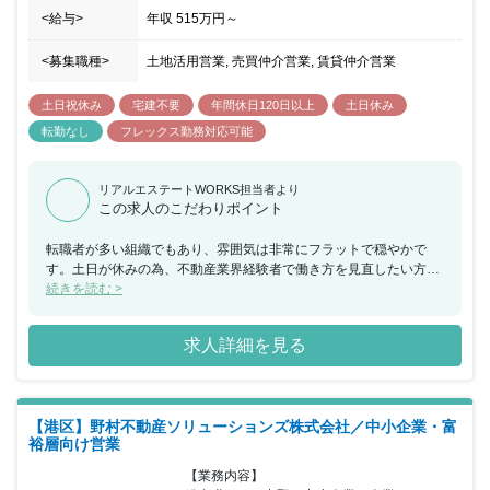
<給与>
年収
515万円
～
<募集職種>
土地活用営業, 売買仲介営業, 賃貸仲介営業
土日祝休み
宅建不要
年間休日120日以上
土日休み
転勤なし
フレックス勤務対応可能
リアルエステートWORKS担当者より
この求人のこだわりポイント
転職者が多い組織でもあり、雰囲気は非常にフラットで穏やかで
す。土日が休みの為、不動産業界経験者で働き方を見直したい方に
もおすすめです。新しいチャレンジ・企画を推奨していく文化があ
続きを読む >
ります。資格取得にチャレンジされている方も多く、会社として資
格取得の為のサポートも多数あります。
求人詳細を見る
【港区】野村不動産ソリューションズ株式会社／中小企業・富
裕層向け営業
【業務内容】
