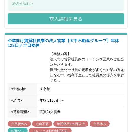
なります。 不動産ディベロッパーとして毎期成長を続けており、
続きを読む >
openwork 「新卒入社してよかった会社ランキング2022」では第3
位に ランクインするなど、企業としての働きやすさも抜群になりま
求人詳細を見る
す。 同ポジションではお人柄重視の採用を進めており、業界経験や
営業経験は不問になります。お客様に寄り添った提案ができる方 を
積極的に採用をしています。 また女性が働きやすい環境が整ってお
り、女性比率は約7割と 他業種（アパレル・サービス業など）から
企業向け賃貸社員寮の法人営業【大手不動産グループ】年休
の転職組も活躍多数と なっております。時短勤務／副業可／産休・
123日／土日祝休
育休取得率100％など 女性らしいキャリア形成ができるよう支援し
ていることも同社の 魅力になります。
【業務内容】

法人向け賃貸社員寮のリーシング営業をご担当
いただきます。

採用の激化や社員の定着化が多くの企業の課題
となる中、福利厚生として社員寮の導入を検討
する...
<勤務地>
東京都
<給与>
年収
515万円
～
<募集職種>
売買仲介営業
土日祝休み
宅建不要
年間休日120日以上
土日休み
転勤なし
フレックス勤務対応可能