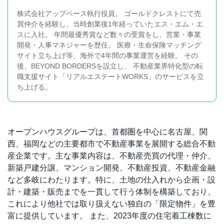
株式会社アップベース執行役員。 ゴールドクレストにて売
買仲介を経験し、当時創業後1年経っていたエス・エム・エ
スに入社。 年間最優秀賞など数々の受賞をし、営業・事業
開発・人事マネジャーを歴任。 医療・生命保険マッチング
サイト立ち上げ等、海外で4年間の事業運営を経験。 その
後、BEYOND BORDERSを設立し、 不動産業界特化型の転
職支援サイト「リアルエステートWORKS」のサービスを立
ち上げる。
オープンハウスグループは、首都圏を中心に名古屋、関
西、福岡などの主要都市で不動産事業を展開する総合不動
産企業です。主な事業内容は、不動産売買の代理・仲介、
新築戸建分譲、マンション開発、不動産投資、不動産金融
など多岐にわたります。特に、土地の仕入れから企画・設
計・建築・販売までを一貫して行う体制を構築しており、
これにより他社では取り扱えない独自の「限定物件」を豊
富に提供しています。 また、2023年度の住宅着工棟数に