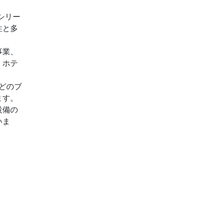
シリー
性と多
事業、
、ホテ
どのブ
ます。
設備の
いま