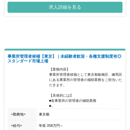
人と人とが繋がる温もりある社会として機能するよう、 そこに住ま
あり ・役職：専任部長をお任せする場合あり
求人詳細を見る
われるひとたちの心と心がつながる、 かけがえのないコミュニティ
作りにも積極的に取り組んでいます。 同グループは、 実需向け新
築分譲マンションの販売代理事業からスタートし、 首都圏エリアと
関西エリアにおいて分譲マンション、収益物件、 商業施設、ホテル
等の企画・開発などを中心に事業を展開。 用地仕入から企画・販
売・管理までをグループ一貫で行い、 めまぐるしく変化する不動産
業界にあって、力強く迅速に 事業展開を進めています。
事業所管理者候補【東京】｜未経験者歓迎・各種支援制度有◎
スタンダード市場上場
【業務内容】

事業所管理者候補として東京都板橋区、練馬区
にある事業所の管理者の補助業務をご担当いた
だきます。

【具体的には】

■各事業所の管理者の補助業務

■...
<勤務地>
東京都
<給与>
年収
358万円
～