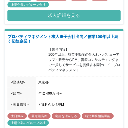
上場企業のグループ会社
求人詳細を見る
プロパティマネジメント求人※子会社出向／創業100年以上続
く伝統企業！
【業務内容】

100年以上、収益不動産の仕入れ・バリューア
ップ・販売からPM、資産コンサルティングま
で一貫してサービスを提供する同社にて、プロ
パティマネジメント...
<勤務地>
東京都
<給与>
年収
400万円
～
<募集職種>
ビルPM, レジPM
土日休み
固定給高め
宅建を活かせる
時短勤務相談可能
上場企業のグループ会社