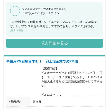
リアルエステートWORKS担当者より
この求人のこだわりポイント
100年以上続く伝統企業でのプロパティマネジメント職での募集で
す。レジデンス系を即戦力として求めており、オフィス系に関して
も会社の知見が足りないということで、これまでのご経験を存分に
続きを読む >
活かすことができます。
求人詳細を見る
事業用PM経験者求む！一部上場企業でのPM職
【業務内容】

ビルオーナーが抱える問題をヒアリングして頂
き、オーナー様に利益がでるよう、ビルの価値
を最大化するための課題解決提案をして頂きま
す。

ビルによって...
<勤務地>
東京都