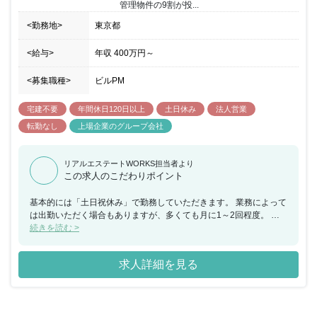
管理物件の9割が投...
<勤務地>
東京都
<給与>
年収
400万円
～
<募集職種>
ビルPM
宅建不要
年間休日120日以上
土日休み
法人営業
転勤なし
上場企業のグループ会社
リアルエステートWORKS担当者より
この求人のこだわりポイント
基本的には「土日祝休み」で勤務していただきます。 業務によって
は出勤いただく場合もありますが、多くても月に1～2回程度。 当
然ですが休日数が減ることはなく、平日にしっかり休んでいただけ
続きを読む >
ます。 年末年始やゴールデンウィークもお休みとなるため、 仕事
とプライベートにメリハリをつけて働くことが可能です。 またグル
求人詳細を見る
ープ全体の取り組みとして月の残業時間の上限を40時間と定めてい
ます。 PCの自動シャットダウンや管理体制により40時間を超えな
いように マネジメントされる仕組みですので安心です。 同部署の
平均残業時間は繁忙期も含めても20～30時間程度となります。 ま
た同社の管理物件は首都圏にほぼ集中しているため転勤はありませ