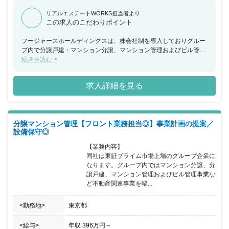
リアルエステートWORKS担当者より
この求人のこだわりポイント
フージャースホールディングスは、株会社制を導入しておりグルー
プ内で分譲戸建・マンション分譲、マンション管理およびビル管理
事業など多角的に不動産関連事業を手掛けています。 ホールディン
続きを読む >
グスとして、現在再成長期の最中にあり、首都圏でスタートした新
事業も次第に広がっており、年々成長を続けています。 同ポジショ
求人詳細を見る
ンでは、マンションの管理組合と積極的にコミュニケーションを図
りながら、多様な意見を吸い上げ問題解決に向けた提案を行ってい
くことが可能です。
分譲マンション管理【フロント業務担当◎】事業計画の提案／
設備保守◎
【業務内容】

同社は東証プライム市場上場のグループ企業に
なります。グループ内ではマンション分譲、分
譲戸建、マンション管理およびビル管理事業な
ど不動産関連事業を幅...
<勤務地>
東京都
<給与>
年収
396万円
～