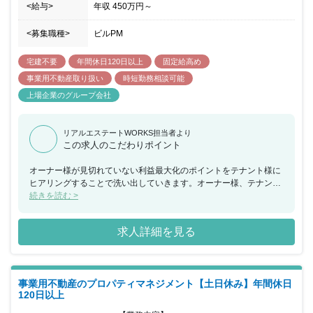
<給与>
年収
450万円
～
<募集職種>
ビルPM
宅建不要
年間休日120日以上
固定給高め
事業用不動産取り扱い
時短勤務相談可能
上場企業のグループ会社
リアルエステートWORKS担当者より
この求人のこだわりポイント
オーナー様が見切れていない利益最大化のポイントをテナント様に
ヒアリングすることで洗い出していきます。オーナー様、テナント
様、両面の信頼関係がなければ本質的な悩みを解決できないため、
続きを読む >
月に1回の訪問でどれだけ信頼関係が築けるかが大切です。 そのた
め、コミュニケーション能力だけではなく、短い時間の中で的確に
求人詳細を見る
物事をとらえてディスカッションができるかが重要になるでしょ
う。 テナント様の悩みが解決すればテナント様にも喜んで頂けます
し、その結果テナント様の契約が更新されればオーナー様にも喜ん
でいただけ、感謝される業務でもありますのでやりがいを感じるこ
事業用不動産のプロパティマネジメント【土日休み】年間休日
とができるでしょう。
120日以上