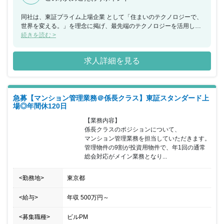
同社は、東証プライム上場企業 として「住まいのテクノロジーで、
世界を変える。」を理念に掲げ、最先端のテクノロジーを活用し、
暮らしに新たな可能性や価値を与えるべく、IoT賃貸経営プラット
続きを読む >
フォーム「Residence kit」をはじめとしたさまざまなサービスを展
開しています。 今回、大阪支店にてインサイドセールスポジション
求人詳細を見る
として問い合わせのあったお客様に対してアプローチを行い、不動
産管理を任せていただくアポイント取得～担当者へ引継ぎ業務をお
任せできる方を募集することとなりました。 過去に問い合わせのあ
ったお客様へアプローチしますので基本反響営業となり、平均架電
急募【マンション管理業務＠係長クラス】東証スタンダード上
数は1日100～200件です。 本業と並行して複数のマンションを保有
場◎年間休120日
しているお客様が多く、家賃回収や清掃などの悩み等を解消できる
ことから反響が高く、アポイント取得率は20％以上です。 東証プ
【業務内容】

ライム上場企業であることや入居・退去・募集などの不動産管理を
係長クラスのポジションについて、

効率的に行なえるアプリの提供を強みに1日1アポイントが目標に行
マンション管理業務を担当していただきます。

動していただきます。 アポイント取得後は、クロージング担当へ引
管理物件の9割が投資用物件で、年1回の通常
き継ぎ、入社半年ほどを目安に、提案や契約業務などにも挑戦して
総会対応がメイン業務となり...
いただきます。アポイント取得率向上のため、毎日みんなで作戦会
議を実施するなど毎日30分～1時間ほどオンライン会議を行ない、
<勤務地>
東京都
どんなお客様と電話したか、どんな流れでアポイントを取得できた
かなどを共有することでみんなのノウハウを学べる環境です。 ま
た、5日以上の連続休暇取得可能であり、有休取得率：83.1％ 、育
<給与>
年収
500万円
～
休復帰率：100% の実績もあるため、プライベートも大切にしなが
ら働ける環境です。
<募集職種>
ビルPM