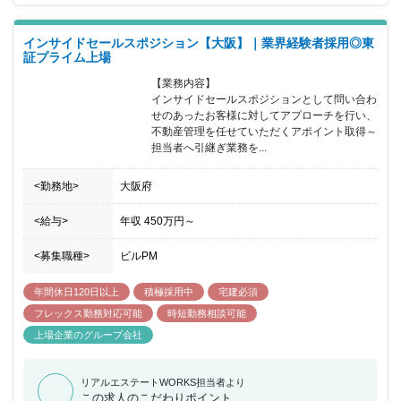
お任せできる方を募集することとなりました。 過去に問い合わせの
あったお客様へアプローチしますので基本反響営業となり、平均架
インサイドセールスポジション【大阪】｜業界経験者採用◎東
電数は1日100～200件です。 本業と並行して複数のマンションを保
証プライム上場
有しているお客様が多く、家賃回収や清掃などの悩み等を解消でき
ることから反響が高く、アポイント取得率は20％以上です。 東証
【業務内容】

プライム上場企業であることや入居・退去・募集などの不動産管理
インサイドセールスポジションとして問い合わ
を効率的に行なえるアプリの提供を強みに1日1アポイントが目標に
せのあったお客様に対してアプローチを行い、
行動していただきます。 アポイント取得後は、クロージング担当へ
不動産管理を任せていただくアポイント取得～
引き継ぎ、入社半年ほどを目安に、提案や契約業務などにも挑戦し
担当者へ引継ぎ業務を...
ていただきます。アポイント取得率向上のため、毎日みんなで作戦
会議を実施するなど毎日30分～1時間ほどオンライン会議を行な
<勤務地>
大阪府
い、どんなお客様と電話したか、どんな流れでアポイントを取得で
きたかなどを共有することでみんなのノウハウを学べる環境です。
また、5日以上の連続休暇取得可能であり、有休取得率：83.1％ 、
<給与>
年収
450万円
～
育休復帰率：100% の実績もあるため、プライベートも大切にしな
がら働ける環境です。
<募集職種>
ビルPM
年間休日120日以上
積極採用中
宅建必須
フレックス勤務対応可能
時短勤務相談可能
上場企業のグループ会社
リアルエステートWORKS担当者より
この求人のこだわりポイント