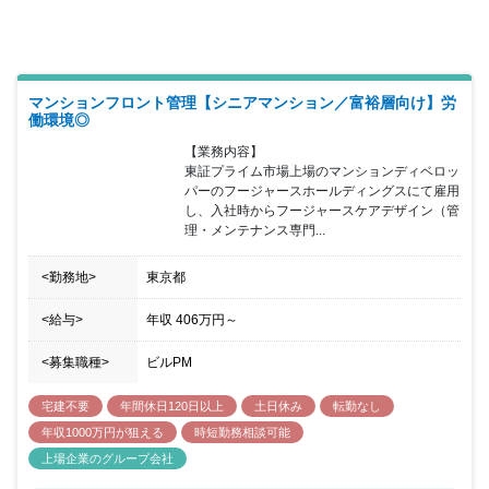
ん。
マンションフロント管理【シニアマンション／富裕層向け】労
働環境◎
【業務内容】

東証プライム市場上場のマンションディベロッ
パーのフージャースホールディングスにて雇用
し、入社時からフージャースケアデザイン（管
理・メンテナンス専門...
<勤務地>
東京都
<給与>
年収
406万円
～
<募集職種>
ビルPM
宅建不要
年間休日120日以上
土日休み
転勤なし
年収1000万円が狙える
時短勤務相談可能
上場企業のグループ会社