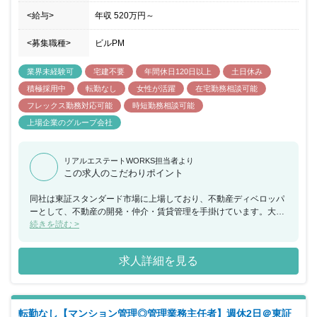
り、専門知識/技術を持った関係部署からの協力も得られるので心配
ありません。入居者様が快適に生活できる環境づくりをすることで
<給与>
年収
520万円
～
入居率の維持・向上に貢献していく、不動産投資の要となるお仕事
です。キャリア形成の幅を拡げたい方を歓迎。シノケングループで
<募集職種>
ビルPM
は「コース選択制度」を導入しています。人それぞれ異なるライフ
ステージに合わせた働き方ができるように工夫しています。「転勤
業界未経験可
宅建不要
年間休日120日以上
土日休み
の有無」「事業会社間の異動の有無」を選択できます。例えば、採
積極採用中
転勤なし
女性が活躍
在宅勤務相談可能
用地でその道のプロフェッショナルを目指すことができます。勤務
地は問わず且つ様々な職種へのチャレンジを目指すキャリアデザイ
フレックス勤務対応可能
時短勤務相談可能
ンを目指すことも可能です。また、年に一度、コースを更新するこ
上場企業のグループ会社
とができます。20～30代のうちは幅を広げ40代になったら限定的
な働き方にするといった選択も可能です。ご入社された方にライフ
ステージの変化があったとしても、それ以降も働き続けていただく
リアルエステートWORKS担当者より
環境。そんな同社でやりがいを持って長期的に働いていただける方
この求人のこだわりポイント
からのご応募お待ちしています。
同社は東証スタンダード市場に上場しており、不動産ディベロッパ
ーとして、不動産の開発・仲介・賃貸管理を手掛けています。大和
ハウスグループとしての安定した経営基盤を有しながら、業績も好
続きを読む >
調に推移しており、実績・知名度共に抜群の企業になります。同ポ
ジションではSP職（プロフェッショナル職）としての採用となり職
求人詳細を見る
域を限定したスペシャリストを目指すことが可能です。また業界経
験・職種経験は不問で、お人柄重視の採用となります。 働き方も柔
軟で、フルフレックスタイム／年間休日123日／土日祝日休み／女
性活躍推進など、腰を据えて働ける環境が整っています。業務にお
転勤なし【マンション管理◎管理業務主任者】週休2日＠東証
いても責任範囲が広く、裁量権も大きいため、お客様との関係性を