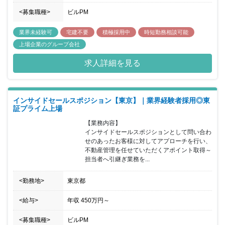
<募集職種>
ビルPM
業界未経験可
宅建不要
積極採用中
時短勤務相談可能
上場企業のグループ会社
求人詳細を見る
インサイドセールスポジション【東京】｜業界経験者採用◎東
証プライム上場
【業務内容】

インサイドセールスポジションとして問い合わ
せのあったお客様に対してアプローチを行い、
不動産管理を任せていただくアポイント取得～
担当者へ引継ぎ業務を...
<勤務地>
東京都
<給与>
年収
450万円
～
<募集職種>
ビルPM