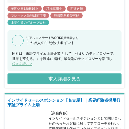
年間休日120日以上
積極採用中
宅建必須
フレックス勤務対応可能
時短勤務相談可能
上場企業のグループ会社
リアルエステートWORKS担当者より
この求人のこだわりポイント
同社は、東証プライム上場企業 として「住まいのテクノロジーで、
世界を変える。」を理念に掲げ、最先端のテクノロジーを活用し、
暮らしに新たな可能性や価値を与えるべく、IoT賃貸経営プラット
続きを読む >
フォーム「Residence kit」をはじめとしたさまざまなサービスを展
開しています。 今回、東京オフィスにてインサイドセールスポジシ
求人詳細を見る
ョンとして問い合わせのあったお客様に対してアプローチを行い、
不動産管理を任せていただくアポイント取得～担当者へ引継ぎ業務
をお任せできる方を募集することとなりました。 過去に問い合わせ
のあったお客様へアプローチしますので基本反響営業となり、平均
インサイドセールスポジション【名古屋】｜業界経験者採用◎
架電数は1日100～200件です。 本業と並行して複数のマンションを
東証プライム上場
保有しているお客様が多く、家賃回収や清掃などの悩み等を解消で
きることから反響が高く、アポイント取得率は20％以上です。 東
【業務内容】

証プライム上場企業であることや入居・退去・募集などの不動産管
インサイドセールスポジションとして問い合わ
理を効率的に行なえるアプリの提供を強みに1日1アポイントが目標
せのあったお客様に対してアプローチを行い、
に行動していただきます。 アポイント取得後は、クロージング担当
不動産管理を任せていただくアポイント取得～