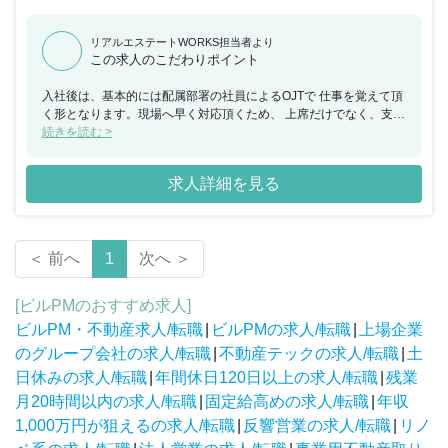
リアルエステートWORKS担当者より
この求人のこだわりポイント
入社後は、基本的には配属部署の社員によるOJTで 仕事を覚えて頂
く形となります。現場へ早く対応頂くため、 上席だけでなく、支店
のスタッフ全員で気軽に質問を受けられる ような体制を取っていま
続きを読む >
す。 同社は、不動産業界では珍しい勤務環境です… 完全週休2日制
（土日祝休み）/年休129日/残業平均月15時間 また、各種手当が充
求人詳細を見る
実…住宅取得手当1万円～ 3万円/家族手当扶養配偶者1万、 子5千円/
資格手当（宅建・建築士・マンション管理士等） そして、事業の強
みは、「東証スタンダード上場」「底地」業界で 同社はトップクラ
スの実績を誇ります。 景気に左右されにくい事業のため、安定的に
＜ 前へ
1
次へ ＞
長期働くことが 可能です。コロナ禍でも業績は堅調に推移していま
す。 同社は「底地」という、一般的にはあまり知られていない不動
産を 専門に、独自のビジネスモデルを展開している創業45年の 不
[ビルPMのおすすめ求人]
動産会社です。 2014年には東京証券取引所第一部上場を実現しま
ビルPM・不動産求人/転職
|
ビルPMの求人/転職
|
上場企業
した。 権利関係の複雑な不動産の権利を調整し、社会的価値を高め
る不 動産再生事業を中心に堅実に成長を続けております。 同社の
のグループ会社の求人/転職
|
不動産テックの求人/転職
|
土
主な事業は「底地」と「居抜き」です。 権利が複雑に絡み合って土
日休みの求人/転職
|
年間休日120日以上の求人/転職
|
残業
地を仕入れる→権利調整→権利関係を シンプルにし、物件の価値を
月20時間以内の求人/転職
|
固定給高めの求人/転職
|
年収
高めて売却する事業です。 不動産関連の知識はもちろん、法律や税
務など幅広い知識や、 他にはない専門性、販売に必要な交渉術など
1,000万円が狙えるの求人/転職
|
反響営業の求人/転職
|
リノ
を身に 着けることができます。 不動産業界の中でもニッチな領域