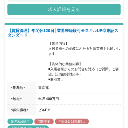
創業以来28期連続増収を実現しており、東証プライム市場の 安定
求人詳細を見る
的な経営基盤を有しながら、年平均30％成長を遂げています。
《住宅供給数日本一》を目指し、順調に成長を重ねており、 不動産
業界のイメージを変え、新しい風を送るべくさまざまな制度 や取り
組みを行うことで社員の働きがいも追及しています。 新規出店につ
【賃貸管理】年間休120日│業界未経験可＠スキルUP◎東証ス
いても毎年2桁のペースで行っており、 ご入社いただいてからのポ
タンダード
ストも豊富にご用意が整っています。
【業務内容】

入居者様への多岐にわたる対応業務をお願いし
ます。

【具体的な業務内容】

■入居者様からのお問合せ対応（ご質問、ご要
望、設備故障対応等）

■取引業...
<勤務地>
東京都
<給与>
年収
400万円
～
<募集職種>
ビルPM
業界未経験可
宅建不要
年間休日120日以上