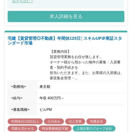
人のプロフェッショナルな社員が在籍し、それぞれの企業課題に応
続きを読む >
じた最適な不動産ソリューションを提供しております。
求人詳細を見る
宅建【賃貸管理◎不動産】年間休129日│スキルUP＠東証スタ
ンダード市場
【業務内容】

賃貸管理業務をお任せ致します。

オーナー様から預かった物件の募集・入居審
査・契約手続きを

担当いただきます。また、お客様の入居後は、
家賃集金管理・...
<勤務地>
東京都
<給与>
年収
400万円
～
<募集職種>
ビルPM
年間休日120日以上
土日休み
法人営業
宅建必須
宅建を活かせる
時短勤務相談可能
上場企業のグループ会社