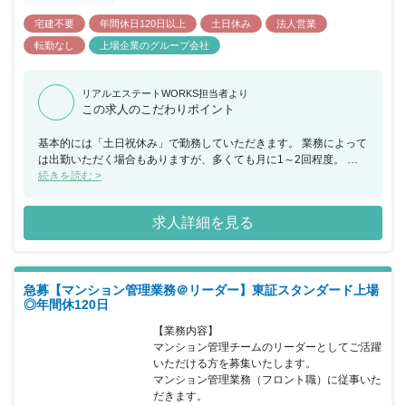
宅建不要
年間休日120日以上
土日休み
法人営業
転勤なし
上場企業のグループ会社
リアルエステートWORKS担当者より
この求人のこだわりポイント
基本的には「土日祝休み」で勤務していただきます。 業務によって
は出勤いただく場合もありますが、多くても月に1～2回程度。 当
然ですが休日数が減ることはなく、平日にしっかり休んでいただけ
続きを読む >
ます。 年末年始やゴールデンウィークもお休みとなるため、 仕事
とプライベートにメリハリをつけて働くことが可能です。 またグル
求人詳細を見る
ープ全体の取り組みとして月の残業時間の上限を40時間と定めてい
ます。 PCの自動シャットダウンや管理体制により40時間を超えな
いように マネジメントされる仕組みですので安心です。 同部署の
平均残業時間は繁忙期も含めても20～30時間程度となります。 ま
急募【マンション管理業務＠リーダー】東証スタンダード上場
た同社の管理物件は首都圏にほぼ集中しているため転勤はありませ
◎年間休120日
ん。
【業務内容】

マンション管理チームのリーダーとしてご活躍
いただける方を募集いたします。

マンション管理業務（フロント職）に従事いた
だきます。
