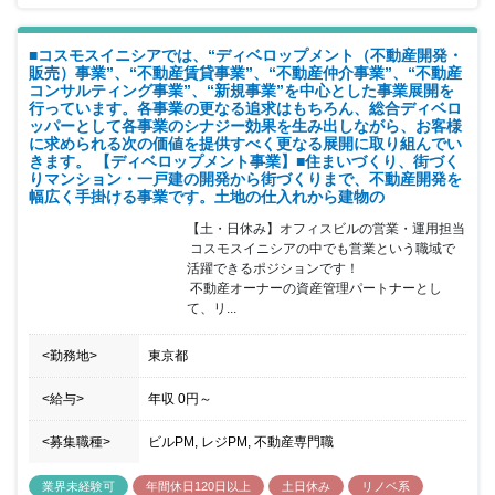
■コスモスイニシアでは、“ディベロップメント（不動産開発・
販売）事業”、“不動産賃貸事業”、“不動産仲介事業”、“不動産
コンサルティング事業”、“新規事業”を中心とした事業展開を
行っています。各事業の更なる追求はもちろん、総合ディベロ
ッパーとして各事業のシナジー効果を生み出しながら、お客様
に求められる次の価値を提供すべく更なる展開に取り組んでい
きます。 【ディベロップメント事業】■住まいづくり、街づく
りマンション・一戸建の開発から街づくりまで、不動産開発を
幅広く手掛ける事業です。土地の仕入れから建物の
【土・日休み】オフィスビルの営業・運用担当

 コスモスイニシアの中でも営業という職域で
活躍できるポジションです！

 不動産オーナーの資産管理パートナーとし
て、リ...
<勤務地>
東京都
<給与>
年収
0円
～
<募集職種>
ビルPM, レジPM, 不動産専門職
業界未経験可
年間休日120日以上
土日休み
リノベ系