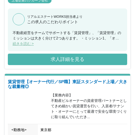
上場企業のグループ会社
リアルエステートWORKS担当者より
この求人のこだわりポイント
不動産経営をチームでサポートする「賃貸管理」、「賃貸管理」の
ミッションは大きく分けて2つあります。 ・ミッション1、「オー
ナー様の賃貸経営を成功に導くこと」同社で投資用不動産を購入さ
続きを読む >
れるお客様のほとんどは、土地を持たない一般のサラリーマンや公
務員の方々です。富裕層向けの不動産投資や地主様向けの土地活用
求人詳細を見る
とは異なるビジネスモデルを展開しています。お客様は本業のお仕
事を続けながら不動産経営をおこなっています。シノケンファシリ
ティーズは、オーナー様に代わり物件管理に関わる一通りの業務を
担当します。具体的には、入居者様の入退去手続き、家賃の入金状
賃貸管理【オーナー代行／SP職】東証スタンダード上場／大き
況確認、退去時の清掃手配、設備関連の故障対応、フォーム時の工
な裁量権◎
事手配などです。入居者様からの家賃収入でローンの返済をおこな
う不動産投資において「入居率」は非常に重要です。その入居率に
【業務内容】

直接関わるのが、賃貸管理のお仕事です。 ・ミッション2、「入居
不動産ビルオーナーの資産管理パートナーとし
者様に快適な生活を提供すること」入居者様が安心して暮らせるよ
てきめ細かい賃貸運営を行い、入居者/テナン
う、日々の生活で発生するお困りごとの解決を目指して対応いただ
ト・オーナーにとって最適で安全な環境づくり
きます。例えば「郵便BOXの暗証番号が分からなくなってしまっ
に取り組んでいただき...
た」「設備が壊れてしまって困っている」などになります。なかに
は対応が難しいお問い合わせをいただくこともありますが、チーム
<勤務地>
東京都
で対応していくスタイルです。グループ会社に建築部門などもあ