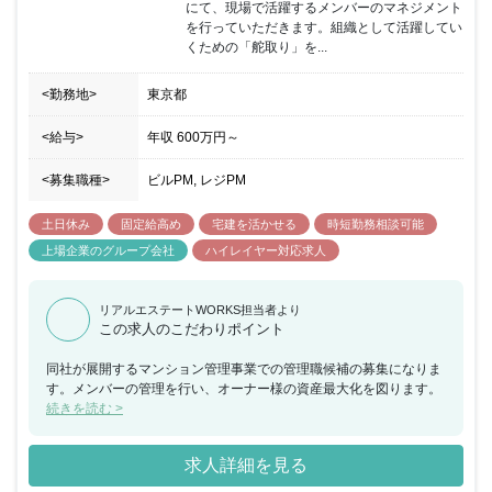
にて、現場で活躍するメンバーのマネジメント
を行っていただきます。組織として活躍してい
くための「舵取り」を...
<勤務地>
東京都
<給与>
年収
600万円
～
<募集職種>
ビルPM, レジPM
土日休み
固定給高め
宅建を活かせる
時短勤務相談可能
上場企業のグループ会社
ハイレイヤー対応求人
リアルエステートWORKS担当者より
この求人のこだわりポイント
同社が展開するマンション管理事業での管理職候補の募集になりま
す。メンバーの管理を行い、オーナー様の資産最大化を図ります。
続きを読む >
求人詳細を見る