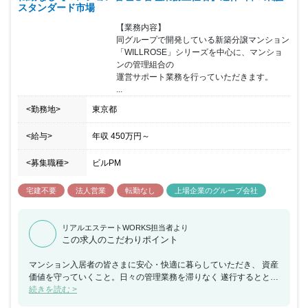
スタンダード市場
構築しやすい環境があり、お客様と長期的なリレーションを構築し
ていくことが可能となっています。 ■職種の違い ・ 総合職 ･･･ 雇用
【業務内容】

契約期間および職域に定めがなく雇用する者 ・ プロフェッショナ
同グループで開発している新築分譲マンション

ル職 ･･･雇用契約期間の定めがなく、職域を限定して雇用する者
「WILLROSE」シリーズを中心に、マンショ
「AP職」：アフターサービス業務に関する職域に従事する者
ンの管理組合の

「SP職」：営業目標数値を持つ営業系の職域に従事する者 「OP
運営サポート業務を行っていただきます。

職」：上記以外の職域に従事する者 ・ SS職（シニアスペシャリス
...
ト） ･･･ 会社が必要と認める知識・技能・技術を有し、専門職とし
てあらかじめ雇用契約期間を定めて雇用する者（契約期間は原則1
<勤務地>
東京都
年） ※当社における従業員区分は以下のとおりです。 ＜総合職
＞ ・雇用形態：正社員 ・職域：職域に定めなし
<給与>
年収
450万円
～
・転勤の可能性：あり ・役職：課長、部
長等の役職への登用制度あり ＜AP職＞ ・雇用形態：正社員
<募集職種>
ビルPM
・職域：アフターサービス業務 ・転勤
の可能性：原則なし ・役職：なし ※一部リーダー
宅建不要
法人営業
転勤なし
上場企業のグループ会社
としての役割あり ＜SP職＞ ・雇用形態：正社員
・職域：営業 ・転勤の可能性：原則なし ※一部例外
あり ・役職：なし ※ 一部リーダーとしての役割あ
リアルエステートWORKS担当者より
り ＜OP職＞ ・雇用形態：正社員 ・職域：上記以
この求人のこだわりポイント
外の職域に従事する者 ・転勤の可能性：原則なし
・役職：なし ※ 一部リーダーとしての役割あり ＜
マンション入居者の皆さまに安心・快適に暮らしていただき、 資産
SS職＞ ・雇用形態：契約社員（契約期間は原則 1 年）
価値を守っていくこと。日々の管理業務を滞りなく 遂行するととも
・職域： 会社が必要と認める知識・技能・技術を有
に、管理組合や入居者の皆様とも 絶えずふれあう、「顔の見える管
続きを読む >
し、 専門職としてあらかじめ雇用契約期間を定め
理」を心がけています。 マンションが単なる住まいの器ではなく、
て雇用する者 ・転勤の可能性：原則なし ※一部例外