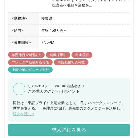
へ引き継ぎ、入社半年ほどを目安に、提案や契約業務などにも挑戦
担当者へ引継ぎ業務を...
していただきます。アポイント取得率向上のため、毎日みんなで作
戦会議を実施するなど毎日30分～1時間ほどオンライン会議を行な
<勤務地>
愛知県
い、どんなお客様と電話したか、どんな流れでアポイントを取得で
きたかなどを共有することでみんなのノウハウを学べる環境です。
また、5日以上の連続休暇取得可能であり、有休取得率：83.1％ 、
<給与>
年収
450万円
～
育休復帰率：100% の実績もあるため、プライベートも大切にしな
がら働ける環境です。
<募集職種>
ビルPM
年間休日120日以上
積極採用中
宅建必須
フレックス勤務対応可能
時短勤務相談可能
上場企業のグループ会社
リアルエステートWORKS担当者より
この求人のこだわりポイント
同社は、東証プライム上場企業 として「住まいのテクノロジーで、
世界を変える。」を理念に掲げ、最先端のテクノロジーを活用し、
暮らしに新たな可能性や価値を与えるべく、IoT賃貸経営プラット
続きを読む >
フォーム「Residence kit」をはじめとしたさまざまなサービスを展
開しています。 今回、名古屋支店にてインサイドセールスポジショ
求人詳細を見る
ンとして問い合わせのあったお客様に対してアプローチを行い、不
動産管理を任せていただくアポイント取得～担当者へ引継ぎ業務を