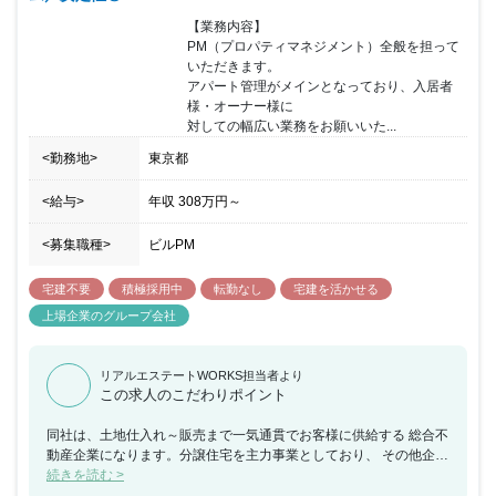
【業務内容】

PM（プロパティマネジメント）全般を担って
いただきます。

アパート管理がメインとなっており、入居者
様・オーナー様に

対しての幅広い業務をお願いいた...
<勤務地>
東京都
<給与>
年収
308万円
～
<募集職種>
ビルPM
宅建不要
積極採用中
転勤なし
宅建を活かせる
上場企業のグループ会社
リアルエステートWORKS担当者より
この求人のこだわりポイント
同社は、土地仕入れ～販売まで一気通貫でお客様に供給する 総合不
動産企業になります。分譲住宅を主力事業としており、 その他企画
型注文住宅・リフォーム・中古買取り等多岐に渡る サービスを提供
続きを読む >
し成長を続け、現在は東証プライム市場に上場 している企業です。