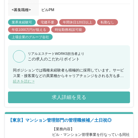
<募集職種>
ビルPM
業界未経験可
宅建不要
年間休日120日以上
転勤なし
年収1000万円が狙える
時短勤務相談可能
上場企業のグループ会社
リアルエステートWORKS担当者より
この求人のこだわりポイント
同ポジションでは職種未経験者も積極的に採用しています。サービ
ス業・接客業などの異業種からキャリアチェンジをされる方も多
く、これまで培ってきたコミュニケーション能力を活かすことが可
続きを読む >
能です。 親会社は東証プライム市場上場のマンションディベロッパ
ーとして経営も安定しております。 年間休日120日・残業月20ｈ程
求人詳細を見る
度とワークライフバランスを実現しながら長期的な就業が可能で
す。
【東京】マンション管理部門の管理職候補／土日祝◎
【業務内容】

ビル・マンション管理事業を行なっている同社