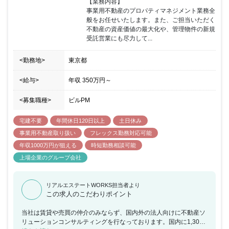
【業務内容】

事業用不動産のプロパティマネジメント業務全
般をお任せいたします。また、ご担当いただく
不動産の資産価値の最大化や、管理物件の新規
受託営業にも尽力して...
<勤務地>
東京都
<給与>
年収
350万円
～
<募集職種>
ビルPM
宅建不要
年間休日120日以上
土日休み
事業用不動産取り扱い
フレックス勤務対応可能
年収1000万円が狙える
時短勤務相談可能
上場企業のグループ会社
リアルエステートWORKS担当者より
この求人のこだわりポイント
当社は賃貸や売買の仲介のみならず、国内外の法人向けに不動産ソ
リューションコンサルティングを行なっております。国内に1,300