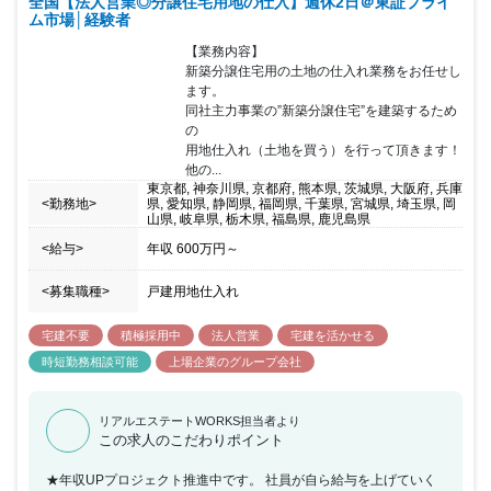
全国【法人営業◎分譲住宅用地の仕入】週休2日＠東証プライ
の拡大による増員です。 株式会社ガーネットの財務経理部門と兼務
ム市場│経験者
していたものを 独立させるため、新たに専属として配属する1名を
募集いたします。 スペシャリストになれる/大きい裁量を持てる/社
【業務内容】

内から 独立・起業者の排出実績がある/自社サービスに携われる 社
新築分譲住宅用の土地の仕入れ業務をお任せし
内設備や作成資料まで一貫してデザインにこだわり、 無駄のない研
ます。

ぎ澄まされた社風です
同社主力事業の”新築分譲住宅”を建築するため
の

用地仕入れ（土地を買う）を行って頂きます！

他の...
東京都, 神奈川県, 京都府, 熊本県, 茨城県, 大阪府, 兵庫
<勤務地>
県, 愛知県, 静岡県, 福岡県, 千葉県, 宮城県, 埼玉県, 岡
山県, 岐阜県, 栃木県, 福島県, 鹿児島県
<給与>
年収
600万円
～
<募集職種>
戸建用地仕入れ
宅建不要
積極採用中
法人営業
宅建を活かせる
時短勤務相談可能
上場企業のグループ会社
リアルエステートWORKS担当者より
この求人のこだわりポイント
★年収UPプロジェクト推進中です。 社員が自ら給与を上げていく