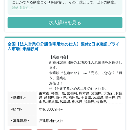
ことができる制度づくりを目指し、 その一環として、以下の制度を
新設しました！ 社員紹介制度（条件を満たした場合、 毎月の給与
続きを読む >
のベースアップ＆祝い金が支給されます） ｢日本一憧れの会社にな
って、不動産業界の地位向上を目指す」。 会社を設立して以来、私
求人詳細を見る
はこの方針を変えていません。 多くの人にとって生涯最高の買い物
となる、 住宅・不動産。住宅・不動産を取り扱う仕事は、 結果的
に“まちづくり”や“地域の発展”にもつながる素晴らしい、 誇るべき
仕事です。それにもかかわらず、 一般的な住宅・不動産の業界イメ
全国【法人営業◎分譲住宅用地の仕入】週休2日＠東証プライ
ージは決して良くはありません。 我々はそんな業界を変えたい。変
ム市場│未経験可
えなければならないのです。 そのためにまずは、ケイアイスター不
動産が 「日本一憧れの会社」としてベンチマークされる必要性を
【業務内容】

感じています。 そして同社の社員たちには、単にモノを売る存在で
新築分譲住宅用の土地の仕入れ業務をお任せし
はなく、 人として愛され、そして関わる人を豊・楽・快にできる
ます。

影響力を持つ存在でいてほしいと考えています。 ★仕事の魅力 ・
未経験でも始めやすい→「売る」ではなく「買
自分が見極めた土地が、チームで協力して家になり、 お客様の生活
う」営業を

になる。 普通の営業のイメージが180°変わる感動を味わえます！
お任せ！

・入社1～2年目で係長職についた社員も多数いるなど、 これまで
住宅を建てるための土地の仕入れを...
の経歴や社歴に一切関係ありません！ あなたの行動力と営業として
東京都, 神奈川県, 京都府, 熊本県, 茨城県, 大阪府, 兵庫
の意識のみを評価いたします。 業者との関係が構築できれば、こち
<勤務地>
県, 愛知県, 静岡県, 福岡県, 千葉県, 宮城県, 埼玉県, 岡
らから働きかけなくても自然と 物件の新たな情報が集まってくるよ
山県, 岐阜県, 広島県, 栃木県, 福島県, 佐賀県
うに、まずはしっかりと足を運び、 信頼を得ることからスタートし
<給与>
年収
300万円
～
ましょう。
<募集職種>
戸建用地仕入れ