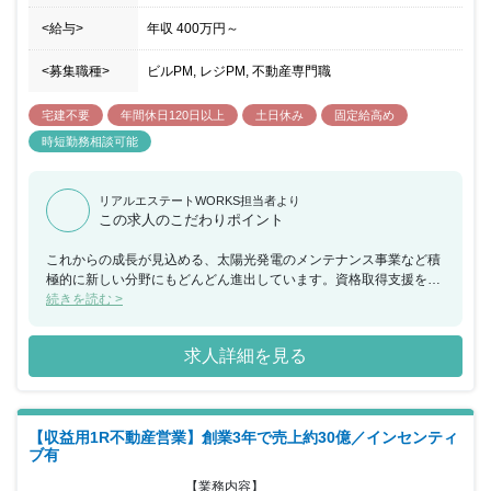
<給与>
年収
400万円
～
<募集職種>
ビルPM, レジPM, 不動産専門職
宅建不要
年間休日120日以上
土日休み
固定給高め
時短勤務相談可能
リアルエステートWORKS担当者より
この求人のこだわりポイント
これからの成長が見込める、太陽光発電のメンテナンス事業など積
極的に新しい分野にもどんどん進出しています。資格取得支援を目
的とした各種研修だけでなく大手グループ力を活かしたポジション
続きを読む >
に応じた様々な研修を実施し、社員の成長支援にも強く力を入れて
おります。また、透明性のある評価制度があり、ワークライフバラ
求人詳細を見る
ンスの充実にも力を入れております。
【収益用1R不動産営業】創業3年で売上約30億／インセンティ
ブ有
【業務内容】
