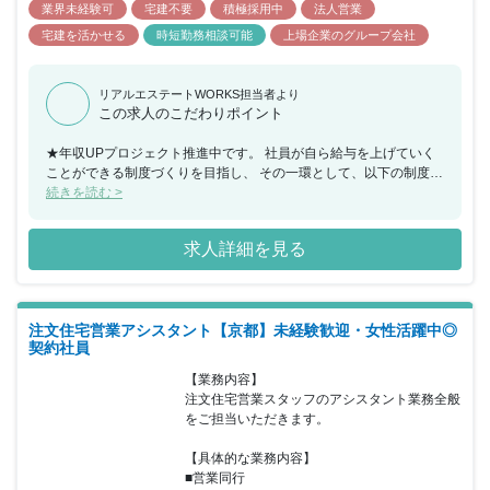
業界未経験可
宅建不要
積極採用中
法人営業
宅建を活かせる
時短勤務相談可能
上場企業のグループ会社
リアルエステートWORKS担当者より
この求人のこだわりポイント
★年収UPプロジェクト推進中です。 社員が自ら給与を上げていく
ことができる制度づくりを目指し、 その一環として、以下の制度を
新設しました！ 社員紹介制度（条件を満たした場合、 毎月の給与
続きを読む >
のベースアップ＆祝い金が支給されます） ｢日本一憧れの会社にな
って、不動産業界の地位向上を目指す」。 会社を設立して以来、同
求人詳細を見る
社はこの方針を変えていません。 多くの人にとって生涯最高の買い
物となる、 住宅・不動産。住宅・不動産を取り扱う仕事は、 結果
的に“まちづくり”や“地域の発展”にもつながる素晴らしい、 誇るべ
き仕事です。それにもかかわらず、 一般的な住宅・不動産の業界イ
注文住宅営業アシスタント【京都】未経験歓迎・女性活躍中◎
メージは決して良くはありません。 我々はそんな業界を変えたい。
契約社員
変えなければならないと考えております。 そのためにまずは、ケイ
アイスター不動産が 「日本一憧れの会社」としてベンチマークされ
【業務内容】

る必要性を 感じています。 そして同社の社員たちには、単にモノ
注文住宅営業スタッフのアシスタント業務全般
を売る存在ではなく、 人として愛され、そして関わる人を豊・楽・
をご担当いただきます。

快にできる 影響力を持つ存在でいてほしいと考えています。 ★仕
事の魅力 ・自分が見極めた土地が、チームで協力して家になり、
【具体的な業務内容】

お客様の生活になる。 普通の営業のイメージが180°変わる感動を
■営業同行

味わえます！ ・入社1～2年目で係長職についた社員も多数いるな