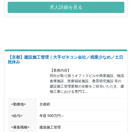
制度など女性のライフイベントにも沿った制度が整っております。
求人詳細を見る
【京都】建設施工管理｜大手ゼネコン会社／残業少なめ／土日
祝休み
【業務内容】

同社が取り扱うオフィスビルや商業施設、物流
倉庫施設、医療福祉施設、教育研究施設 等の
建設施工管理業務の全般をご担当いただき、建
物工事における専門工...
<勤務地>
京都府
<給与>
年収
500万円
～
<募集職種>
建築施工管理