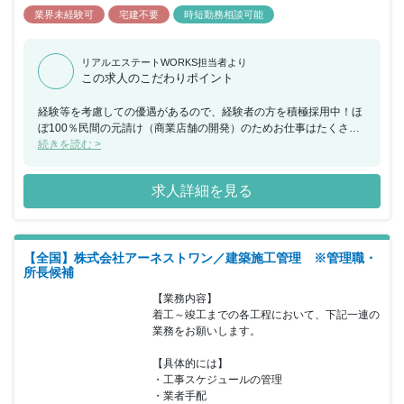
業界未経験可
宅建不要
時短勤務相談可能
リアルエステートWORKS担当者より
この求人のこだわりポイント
経験等を考慮しての優遇があるので、経験者の方を積極採用中！ほ
ぼ100％民間の元請け（商業店舗の開発）のためお仕事はたくさん
あります。
続きを読む >
求人詳細を見る
【全国】株式会社アーネストワン／建築施工管理 ※管理職・
所長候補
【業務内容】

着工～竣工までの各工程において、下記一連の
業務をお願いします。

【具体的には】

・工事スケジュールの管理

・業者手配
