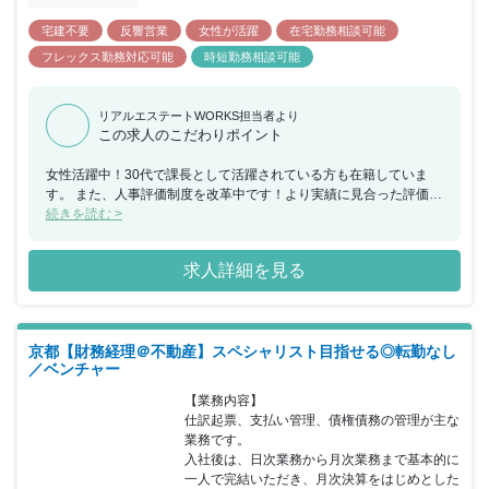
宅建不要
反響営業
女性が活躍
在宅勤務相談可能
フレックス勤務対応可能
時短勤務相談可能
リアルエステートWORKS担当者より
この求人のこだわりポイント
女性活躍中！30代で課長として活躍されている方も在籍していま
す。 また、人事評価制度を改革中です！より実績に見合った評価制
度を企画しております。
続きを読む >
求人詳細を見る
京都【財務経理＠不動産】スペシャリスト目指せる◎転勤なし
／ベンチャー
【業務内容】

仕訳起票、支払い管理、債権債務の管理が主な
業務です。

入社後は、日次業務から月次業務まで基本的に

一人で完結いただき、月次決算をはじめとした