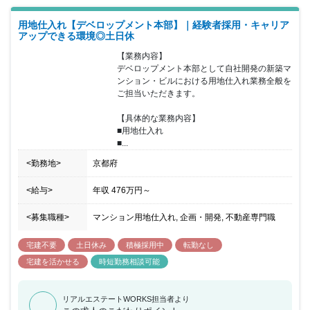
部分、見積書作成や設計補助などを担当していただきます。例え
ば、床や壁の色、設備機器の選定など、お客様との打ち合わせを通
用地仕入れ【デベロップメント本部】｜経験者採用・キャリア
してお任せします。 入社後は、建物の商品特性、建築法規等を学ぶ
アップできる環境◎土日休
ことができる2週間の研修を ご用意していますので、実務経験の浅
い方も安心していただけます。その為、業界未経験でも挑戦でき、
【業務内容】

お客様の夢のマイホームづくりのお手伝いをすることができるやり
デベロップメント本部として自社開発の新築マ
がいのあるお仕事になります。 現状、配属支店には本募集にあたる
ンション・ビルにおける用地仕入れ業務全般を
サポートプランナー(営業補助)が1名ずつ在籍しております。営業社
ご担当いただきます。

員が一貫体制でインテリアコーディネートまで担っており、業務の
幅が多岐に渡ります。そのため、営業所長や活躍している営業職員
【具体的な業務内容】

にはサポートプランナー(営業補助)が付き、営業に代わってお客様
■用地仕入れ

のフォローを実施。いずれも20代~30代の女性 社員を中心に活躍し
■...
ております。 過去に不動産業界(主にハウスメーカー)や建築業界出
身者の女性の方が多いです。営業からではなくアシスタントから経
<勤務地>
京都府
験を積みたい方や、インテリアコーディネートにご興味が強い方が
などご活躍いただける方を歓迎いたします。
<給与>
年収
476万円
～
<募集職種>
マンション用地仕入れ, 企画・開発, 不動産専門職
宅建不要
土日休み
積極採用中
転勤なし
宅建を活かせる
時短勤務相談可能
リアルエステートWORKS担当者より