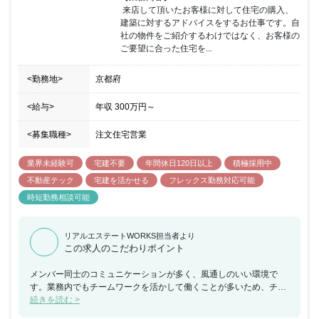
 来店して頂いたお客様に対して住宅の購入、
建築に対するアドバイスをするお仕事です。自
社の物件をご紹介するわけではなく、お客様の
ご要望に合った住宅を...
<勤務地>
京都府
<給与>
年収
300万円
～
<募集職種>
注文住宅営業
業界未経験可
宅建不要
年間休日120日以上
積極採用中
不動産テック
宅建を活かせる
フレックス勤務対応可能
時短勤務相談可能
リアルエステートWORKS担当者より
この求人のこだわりポイント
メンバー同士のコミュニケーションが多く、風通しのいい環境で
す。業務内でもチームワークを活かして働くことが多いため、チー
ムで何かを成し遂げたいと考えている方におススメの求人です。ま
続きを読む >
た、年間休日が130日もあり、産休希望者の取得が100％、再雇用