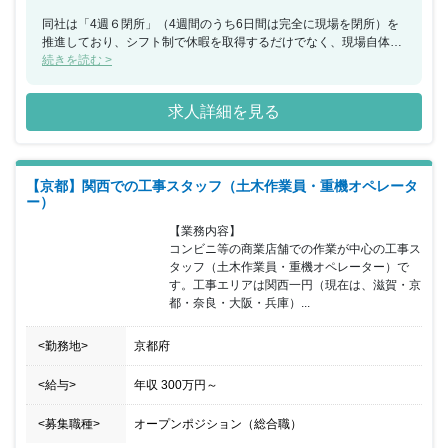
同社は「4週６閉所」（4週間のうち6日間は完全に現場を閉所）を
推進しており、シフト制で休暇を取得するだけでなく、現場自体を
閉所することで、協力会社社員も含めた業界全体の長時間労働改善
続きを読む >
の取り組みを行なっており、社員の平均勤続年数は約18年・平均残
業時間約24時間と建設業界の中でも働きやすい就業環境を保ってい
求人詳細を見る
ます。
【京都】関西での工事スタッフ（土木作業員・重機オペレータ
ー）
【業務内容】

コンビニ等の商業店舗での作業が中心の工事ス
タッフ（土木作業員・重機オペレーター）で
す。工事エリアは関西一円（現在は、滋賀・京
都・奈良・大阪・兵庫）...
<勤務地>
京都府
<給与>
年収
300万円
～
<募集職種>
オープンポジション（総合職）