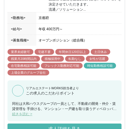
風や不動産業界では珍しいITが普及した若く先進的な風土も魅力的
決定させていただきます。

です。 総合不動産テック企業として不動産業界を一緒にアップデー
流通／ソリューション...
トしていただける方を歓迎いたします。
<勤務地>
京都府
<給与>
年収
400万円
～
<募集職種>
オープンポジション（総合職）
業界未経験可
宅建不要
年間休日120日以上
土日休み
残業月20時間以内
積極採用中
転勤なし
女性が活躍
在宅勤務相談可能
フレックス勤務対応可能
時短勤務相談可能
上場企業のグループ会社
リアルエステートWORKS担当者より
この求人のこだわりポイント
同社は大和ハウスグループの一員として、不動産の開発・仲介・賃
貸管理を 手掛ける、マンション・一戸建を取り扱うディベロッパー
になります。 レジデンシャル事業／ソリューション事業／宿泊事業
続きを読む >
を中心に展開しており 東証スタンダードに上場をしております。
OpenWork「新卒入社してよかった会社ランキング」では2022年に
求人詳細を見る