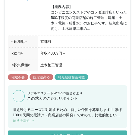
【業務内容】

コンビニエンスストアやコメダ珈琲店といった
500坪程度の商業店舗の施工管理（建築・土
木・電気・給排水）のお仕事です。新規出店に
向け、土木建築工事の...
<勤務地>
京都府
<給与>
年収
400万円
～
<募集職種>
土木施工管理
宅建不要
固定給高め
時短勤務相談可能
リアルエステートWORKS担当者より
この求人のこだわりポイント
増え続けるニーズに対応するため、新しい仲間を募集します！ ほぼ
100％民間の元請け（商業店舗の開発）ですので、比較的忙しい現
場ですが、全員で協力して頑張る体制が整っております。現場管理
続きを読む >
は欠かせない大切な仕事なのでやりがいを持って働ける環境です。