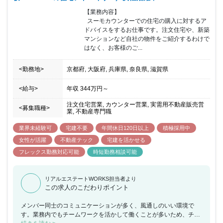
【業務内容】

  スーモカウンターでの住宅の購入に対するア
ドバイスをするお仕事です。注文住宅や、新築
マンションなど自社の物件をご紹介するわけで
はなく、お客様のご...
<勤務地>
京都府, 大阪府, 兵庫県, 奈良県, 滋賀県
<給与>
年収
344万円
～
注文住宅営業, カウンター営業, 実需用不動産販売営
<募集職種>
業, 不動産専門職
業界未経験可
宅建不要
年間休日120日以上
積極採用中
女性が活躍
不動産テック
宅建を活かせる
フレックス勤務対応可能
時短勤務相談可能
リアルエステートWORKS担当者より
この求人のこだわりポイント
メンバー同士のコミュニケーションが多く、風通しのいい環境で
す。業務内でもチームワークを活かして働くことが多いため、チー