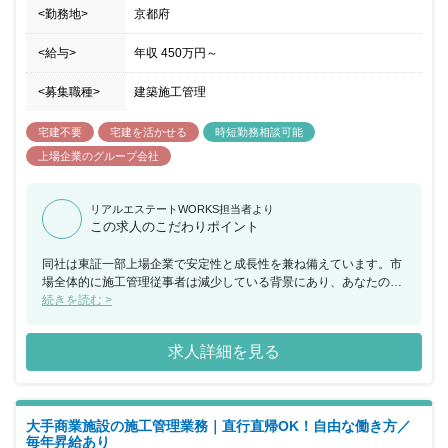
<勤務地>
京都府
<給与>
年収
450万円
～
<募集職種>
建築施工管理
宅建不要
宅建を活かせる
時短勤務相談可能
上場企業のグループ会社
リアルエステートWORKS担当者より
この求人のこだわりポイント
同社は東証一部上場企業で安定性と成長性を兼ね備えています。市
場全体的に施工管理従事者は減少している背景にあり、あなたの力
を大手企業で存分に発揮することができます。今までのご経験を生
続きを読む >
かして更なるキャリアアップを目指してください。
求人詳細を見る
大手商業施設の施工管理業務｜直行直帰OK！自由な働き方／
毎年昇給あり