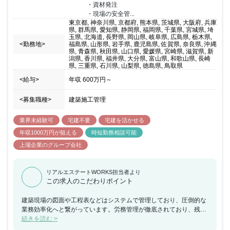
・資材発注

・現場の安全管...
東京都, 神奈川県, 京都府, 熊本県, 茨城県, 大阪府, 兵庫
県, 群馬県, 愛知県, 静岡県, 福岡県, 千葉県, 宮城県, 埼
玉県, 北海道, 長野県, 岡山県, 岐阜県, 広島県, 栃木県,
<勤務地>
福島県, 山形県, 岩手県, 鹿児島県, 佐賀県, 奈良県, 沖縄
県, 青森県, 秋田県, 山口県, 愛媛県, 宮崎県, 滋賀県, 新
潟県, 香川県, 福井県, 大分県, 富山県, 和歌山県, 長崎
県, 三重県, 石川県, 山梨県, 徳島県, 鳥取県
<給与>
年収
600万円
～
<募集職種>
建築施工管理
業界未経験可
宅建不要
宅建を活かせる
年収1000万円が狙える
時短勤務相談可能
上場企業のグループ会社
リアルエステートWORKS担当者より
この求人のこだわりポイント
建築現場の図面や工程表などはシステムで管理しており、圧倒的な
業務効率化へと繋がっています。労務管理が徹底されており、残業
時間は35時間以内に抑える方針となっています。営業所内の風通
続きを読む >
し・人間関係の良さも魅力がある企業です。福利厚生面では、働く