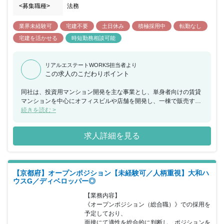
<募集職種>
法務
業界未経験可
宅建不要
土日休み
積極採用中
転勤なし
宅建を活かせる
時短勤務相談可能
リアルエステートWORKS担当者より
この求人のこだわりポイント
同社は、投資用マンション開発を主な事業とし、単身者向けの賃貸
マンションを中心にオフィスビルや店舗を開発し、一棟で販売する
と同時に資産仮会社としてその収益運用を請け負うなど京都・大阪
続きを読む >
エリアにおいて事業展開をしてきました。 他社との差別化を図れる
企画力・開発力・デザイン力による供給拡大を行い将来収益の確保
求人詳細を見る
や賃貸業や管理業での安定的な収益による、今後の景気のブレに対
しても耐えうる企業基盤を整えています。 現在、3年以内の上場を
予定しており、法務部として契約、取引法務全般からコンプライア
ンス業務まで経験に応じて幅広い業務をお任せできる方を募集する
【京都府】オープンポジション【未経験可／人柄重視】大和ハ
こととなりました。入社後すぐは補助業務から始まり、段階的にお
ウスG／ディベロッパー◎
仕事をお任せしながら主体的に動いていただけるように進めていた
だきます。 各部署や役職毎のミッションが明確に定義されており、
【業務内容】

四半期毎に実績に基づいた評価を行うため、結果次第でどんどんキ
《オープンポジション（総合職）》での採用を
ャリアアップすることができる環境が特徴です。 社内設備や作成資
予定しており、

料まで一貫してデザインにこだわり、無駄がなく研ぎ澄まされた社
面接にて適性を総合的に判断し、ポジションを