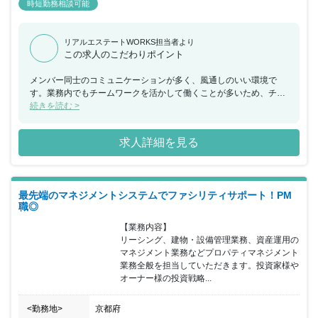
時短勤務相談可能
リアルエステートWORKS担当者より
この求人のこだわりポイント
メンバー同士のコミュニケーションが多く、風通しのいい環境で
す。業務内でもチームワークを活かして働くことが多いため、チー
ムで何かを成し遂げたいと考えている方におススメの求人です。ま
続きを読む >
た、年間休日が130日もあり、産休希望者の取得が122％、再雇用
制度など女性のライフイベントにも沿った制度が整っております。
求人詳細を見る
最先端のマネジメントシステムでファシリティサポート！PM
職◎
【業務内容】

リーシング、建物・設備管理業務、資産運用の
マネジメント業務などプロパティマネジメント
業務全般を担当していただきます。投資家様や
オーナー様の投資戦略...
<勤務地>
京都府