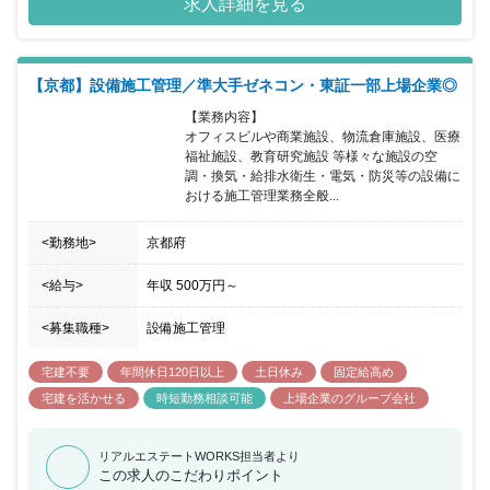
求人詳細を見る
【京都】設備施工管理／準大手ゼネコン・東証一部上場企業◎
【業務内容】

オフィスビルや商業施設、物流倉庫施設、医療
福祉施設、教育研究施設 等様々な施設の空
調・換気・給排水衛生・電気・防災等の設備に
おける施工管理業務全般...
<勤務地>
京都府
<給与>
年収
500万円
～
<募集職種>
設備施工管理
宅建不要
年間休日120日以上
土日休み
固定給高め
宅建を活かせる
時短勤務相談可能
上場企業のグループ会社
リアルエステートWORKS担当者より
この求人のこだわりポイント