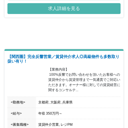
社員に対して手厚いサポートがあるため、働きやすい環境がありま
求人詳細を見る
す。
【関西圏】完全反響営業／賃貸仲介求人◎高級物件も多数取り
扱い有り！
【業務内容】

 100%反響でお問い合わせを頂いたお客様への
賃貸仲介から賃貸管理まで一気通貫でご対応い
ただきます。オーナー様に対しての賃貸経営に
関するコンサルテ...
<勤務地>
京都府, 大阪府, 兵庫県
<給与>
年収
350万円
～
<募集職種>
賃貸仲介営業, レジPM