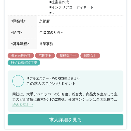
■提案書作成

ど、 これまでの経歴や社歴に一切関係ありません！ あなたの行動
■インテリアコーディネート

力と営業としての意識のみを評価いたします。 業者との関係が構築
■...
できれば、こちらから働きかけなくても自然と 物件の新たな情報が
集まってくるように、まずはしっかりと足を運び、 信頼を得ること
<勤務地>
京都府
からスタートしましょう。
<給与>
年収
350万円
～
<募集職種>
営業事務
業界未経験可
宅建不要
積極採用中
転勤なし
時短勤務相談可能
リアルエステートWORKS担当者より
この求人のこだわりポイント
同社は、大手デベロッパーの知名度、総合力、商品力を生かして主
力のビル賃貸は東京No.1の230棟。分譲マンションは全国規模で業
界トップクラスの供給戸数を誇り、大規模リフォーム受注実績は圧
続きを読む >
倒的No.1、マンションリフォームは9年連続全国売上No.1の実績を
誇ります。 今回、全国の各事業所にて注文住宅営業スタッフのアシ
求人詳細を見る
スタント業務をお任せできる方を募集することとなりました。 主に
間取りの打ち合わせやデザインなどのインテリアコーディネートの