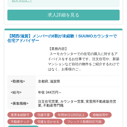
ムで何かを成し遂げたいと考えている方におススメの求人です。ま
続きを読む >
た、年間休日が130日もあり、産休希望者の取得が133％、再雇用
制度など女性のライフイベントにも沿った制度が整っております。
求人詳細を見る
【関西/滋賀】メンバーの8割が未経験！SUUMOカウンターで
住宅アドバイザー
【業務内容】

  スーモカウンターでの住宅の購入に対するア
ドバイスをするお仕事です。注文住宅や、新築
マンションなど自社の物件をご紹介するわけで
はなく、お客様のご...
<勤務地>
京都府, 滋賀県
<給与>
年収
344万円
～
注文住宅営業, カウンター営業, 実需用不動産販売営
<募集職種>
業, 不動産専門職
業界未経験可
宅建不要
年間休日120日以上
積極採用中
不動産テック
宅建を活かせる
フレックス勤務対応可能