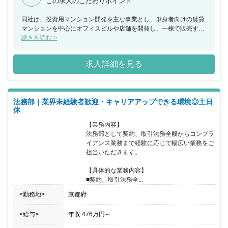
この求人のこだわりポイント
同社は、投資用マンション開発を主な事業とし、単身者向けの賃貸
マンションを中心にオフィスビルや店舗を開発し、一棟で販売する
と同時に資産仮会社としてその収益運用を請け負うなど京都・大阪
続きを読む >
エリアにおいて事業展開をしてきました。 他社との差別化を図れる
企画力・開発力・デザイン力による供給拡大を行い将来収益の確保
求人詳細を見る
や賃貸業や管理業での安定的な収益による、今後の景気のブレに対
しても耐えうる企業基盤を整えています。 今回、デベロップメント
本部として自社開発の新築マンション・ビルにおける用地仕入れ業
務全般をお任せできる方を募集することとなりました。 開発プロジ
法務部｜業界未経験者歓迎・キャリアアップできる環境◎土日
ェクトの進行自体は事業部の責任者がおりますので、入社後すぐは
休
用地仕入れ業務に専念いただき、ゆくゆくは仕入れ用地におけるマ
ンション収支の作成からデザイン、設計会社との調整など企画部分
【業務内容】

も担っていただきます。 マネジメントは部下が1名在籍しています
法務部として契約、取引法務全般からコンプラ
が、既に行動・評価管理体制が整っているため自走できるまでに育
イアンス業務まで経験に応じて幅広い業務をご
成されておりますので、指導ではなくチームとして成果に向かって
担当いただきます。

並走しつつ、それぞれが自分の業務に専念できる環境です。 スピー
ド感を重要視しているため、稟議承認スピードが早いことやボトム
【具体的な業務内容】

アップでの提案や意見に対して、役員を含む決裁権者が耳を傾ける
■契約、取引法務全...
場を積極的に設けており、社員の自発性が尊重されています。 社内
設備や作成資料まで一貫してデザインにこだわり、無駄がなく研ぎ
<勤務地>
京都府
澄まされた社風や不動産業界では珍しいITが普及した若く先進的な
風土も魅力的です。 総合不動産テック企業として不動産業界を一緒
<給与>
年収
476万円
～
にアップデートしていただける方を歓迎いたします。