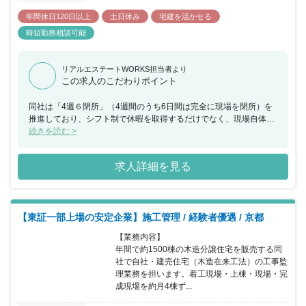
年間休日120日以上
土日休み
宅建を活かせる
時短勤務相談可能
リアルエステートWORKS担当者より
この求人のこだわりポイント
同社は「4週６閉所」（4週間のうち6日間は完全に現場を閉所）を
推進しており、シフト制で休暇を取得するだけでなく、現場自体を
閉所することで、協力会社社員も含めた業界全体の長時間労働改善
続きを読む >
の取り組みを行なっており、社員の平均勤続年数は約18年・平均残
業時間約24時間と建設業界の中でも働きやすい就業環境を保ってい
求人詳細を見る
ます。
【東証一部上場の安定企業】施工管理 / 経験者優遇 / 京都
【業務内容】

年間で約1500棟の木造分譲住宅を販売する同
社で自社・建売住宅（木造在来工法）の工事監
理業務を担います。着工現場・上棟・現場・完
成現場を約月4棟ず...