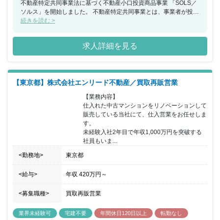
不動産特定共同事業法に基づく不動産小口投資商品事業 「SOLS／
ソルス」を開始しました。 不動産特定共同事業とは、事業者が投資
家から資金を募って 不動産の賃貸や売買を行い、収益を投資額に応
続きを読む >
じて 分配する事業です。 WEB販売による「不動産クラウドファン
ディング」も 行っていきます。 今後、同社の成長戦略において重
求人詳細を見る
要な事業です。 同社の不動産テック事業の拡大のために、 投資商
品の対象となる物件の仕入取得にもお力を 発揮していただけます。
【東京都】株式会社エンリード不動産／買取再販営業
【業務内容】

仕入れた中古マンションをリノベーションして
販売している当社にて、仕入営業をお任せしま
す。

未経験入社2年目で年収1,000万円を突破する
社員もいま...
<勤務地>
東京都
<給与>
年収
420万円
～
<募集職種>
買取再販営業
業界未経験可
宅建不要
年間休日120日以上
転勤なし