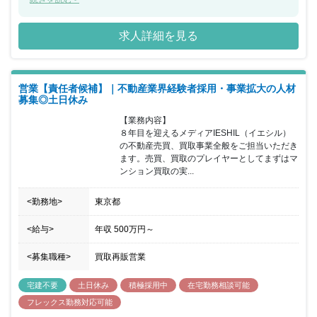
ア）」シリーズを展開しています。 自社で仕入れ、販売、管理の機
能を一貫して持つ体制を築き、 管理戸数1665件 空室件数0件 入居
求人詳細を見る
率100％の実績を誇っています。 今回、不動産再販事業の立ち上げ
に伴い、事業の立ち上げフェーズからお任せできる事業責任者候補
を募集することとなりました。 入社後、取引開拓を行いながら、慣
れてきたらテレアポを行うスタッフの統括、マネジメントも行い、
営業【責任者候補】｜不動産業界経験者採用・事業拡大の人材
効率の良い業務推進を行って頂きます。 高インセンティブにより、
募集◎土日休み
成果を給与に反映や事業責任者として、インセンティブ比率まで自
分で決めれる裁量を持つこともできます。 働きやすい環境として時
【業務内容】

短勤務や産休・育休といった制度の運用、社内研修や資格取得支援
８年目を迎えるメディアIESHIL（イエシル）
などにも力を入れています。 成長を続けている同社で経験を活かし
の不動産売買、買取事業全般をご担当いただき
てご活躍いただける方を歓迎いたします。
ます。売買、買取のプレイヤーとしてまずはマ
ンション買取の実...
<勤務地>
東京都
<給与>
年収
500万円
～
<募集職種>
買取再販営業
宅建不要
土日休み
積極採用中
在宅勤務相談可能
フレックス勤務対応可能