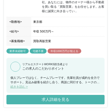
社。あなたには、物件のオーナー様から不動産
を買い取る「買取営業」をお任せします。お客
様に誠実に向き合ってい...
<勤務地>
東京都
<給与>
年収
500万円
～
<募集職種>
買取再販営業
業界未経験可
宅建不要
年収1000万円が狙える
リアルエステートWORKS担当者より
この求人のこだわりポイント
個人プレーではなく、チームプレーです。先輩社員が成約を全力で
サポート。見込み顧客を紹介し合う、商談に同行する、トークの仕
方や提案のお手本を見せる...等、チームプレーで契約を取っていく
続きを読む >
スタイルです。未経験の方でも入社1ヶ月後ほどで“初成約”できるよ
う、フォローを欠かしません!※昨年度の部署立上げ以来、全員が入
求人詳細を見る
社1ヶ月ほどで初成約実績アリ