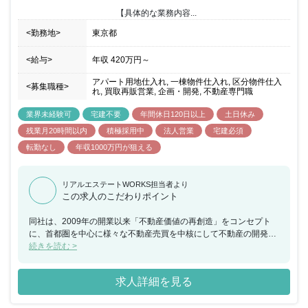
【具体的な業務内容...
<勤務地>
東京都
<給与>
年収
420万円
～
アパート用地仕入れ, 一棟物件仕入れ, 区分物件仕入
<募集職種>
れ, 買取再販営業, 企画・開発, 不動産専門職
業界未経験可
宅建不要
年間休日120日以上
土日休み
残業月20時間以内
積極採用中
法人営業
宅建必須
転勤なし
年収1000万円が狙える
リアルエステートWORKS担当者より
この求人のこだわりポイント
同社は、2009年の開業以来「不動産価値の再創造」をコンセプト
に、首都圏を中心に様々な不動産売買を中核にして不動産の開発、
収益不動産の再生販売等を展開しております。今回、収益不動産・
続きを読む >
開発用地等の仕入れから販売まで一貫してお任せできる方を募集す
ることとなりました。また、代表との距離が近い環境のため、ビジ
求人詳細を見る
ネスにおける意思決定のスピードが早く、物件の仕入れや考えをカ
タチにすることができます。 業務権限のスパンが広く、大企業と違