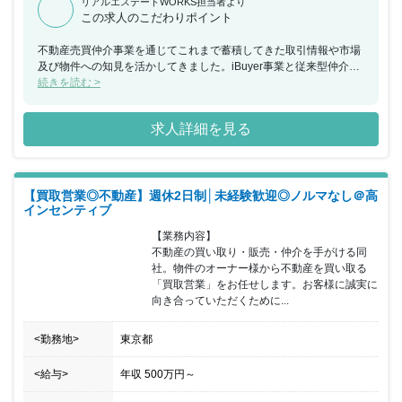
リアルエステートWORKS担当者より
この求人のこだわりポイント
不動産売買仲介事業を通じてこれまで蓄積してきた取引情報や市場
及び物件への知見を活かしてきました。iBuyer事業と従来型仲介事
業のハイブリッド型という新しいビジネスモデルに挑戦していま
続きを読む >
す。ますますの事業成長のため、そして不動産領域のインフラにな
ることを実現するためのチャレンジングな取り組みです。不動産売
求人詳細を見る
買仲介事業をクロスボーダーで行っている同社の強みをいかし、
iBuyer事業につきましてもクロスボーダーで行っています。
【買取営業◎不動産】週休2日制│未経験歓迎◎ノルマなし＠高
インセンティブ
【業務内容】

不動産の買い取り・販売・仲介を手がける同
社。物件のオーナー様から不動産を買い取る
「買取営業」をお任せします。お客様に誠実に
向き合っていただくために...
<勤務地>
東京都
<給与>
年収
500万円
～