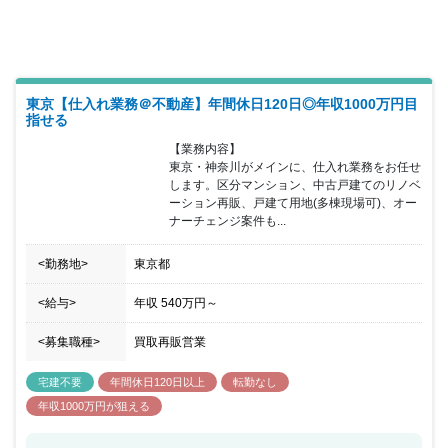
ス、異業界の営業出身者など、個性あふれる先輩が活躍しており、
未経験者だけでなく宅建の資格をお持ちの方や経験のある方でもこ
れからの同社を一緒に盛り上げていただける方を歓迎いたします。
東京【仕入れ業務＠不動産】年間休日120日◎年収1000万円目
指せる
【業務内容】

東京・神奈川がメインに、仕入れ業務をお任せ
します。区分マンション、中古戸建てのリノベ
ーション再販、戸建て用地(多棟現場可)、オー
ナーチェンジ案件も...
<勤務地>
東京都
<給与>
年収
540万円
～
<募集職種>
買取再販営業
宅建不要
年間休日120日以上
転勤なし
年収1000万円が狙える