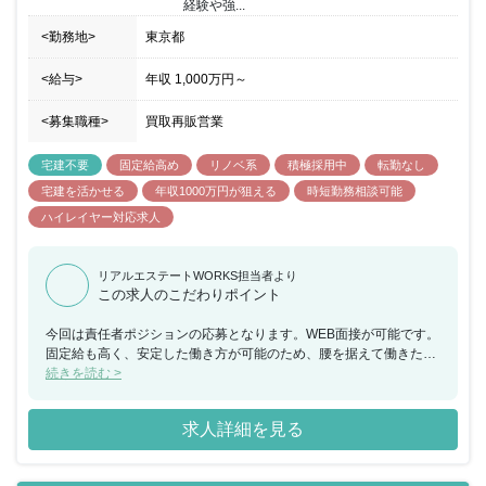
経験や強...
<勤務地>
東京都
<給与>
年収
1,000万円
～
<募集職種>
買取再販営業
宅建不要
固定給高め
リノベ系
積極採用中
転勤なし
宅建を活かせる
年収1000万円が狙える
時短勤務相談可能
ハイレイヤー対応求人
リアルエステートWORKS担当者より
この求人のこだわりポイント
今回は責任者ポジションの応募となります。WEB面接が可能です。
固定給も高く、安定した働き方が可能のため、腰を据えて働きたい
方に特におすすめのポジションです。 ■裁量のある働き方： 社長直
続きを読む >
属の部署となる為、決済スピードの速さと業務裁量の広さが魅力で
す。 ■当社の働き方： 完全週休二日制で原則火水日休みです。 転勤
求人詳細を見る
や長期出張等は発生しません。 社員には全員・スマホを支給、残業
時間は1日1～2時間程度になるのでライフワークバランスの整った
働き方が実現可能です。 ※同社は2022 年 12 月にグロース市場に