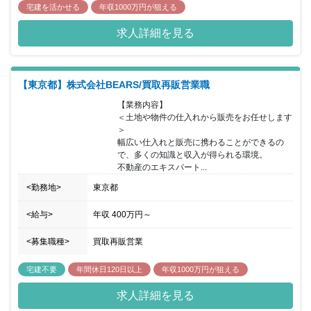
宅建を活かせる
年収1000万円が狙える
求人詳細を見る
【東京都】株式会社BEARS/買取再販営業職
【業務内容】	

＜土地や物件の仕入れから販売をお任せします
＞

幅広い仕入れと販売に携わることができるの
で、多くの知識と収入が得られる環境。

不動産のエキスパート...
<勤務地>
東京都
<給与>
年収
400万円
～
<募集職種>
買取再販営業
宅建不要
年間休日120日以上
年収1000万円が狙える
求人詳細を見る