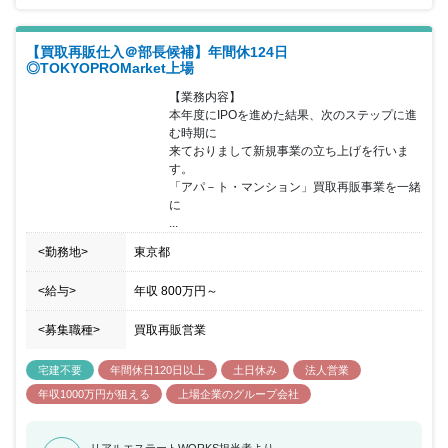
【買取再販仕入＠部長候補】年間休124日
◎TOKYOPROMarket上場
【業務内容】

本年度にIPOを進めた結果、次のステップに進
む時期に

来ておりまして新規事業の立ち上げを行いま
す。

「アパ－ト・マンション」買取再販事業を一緒
に

...
<勤務地>
東京都
<給与>
年収
800万円
～
<募集職種>
買取再販営業
宅建不要
年間休日120日以上
土日休み
法人営業
年収1000万円が狙える
上場企業のグループ会社
リアルエステートWORKS担当者より