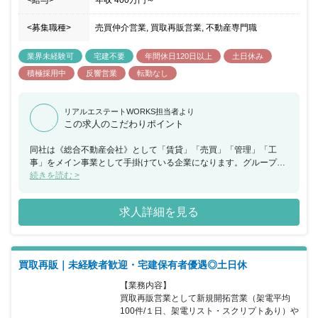
<給与>
年収
400万円
～
<募集職種>
売買仲介営業, 買取再販営業, 不動産専門職
業界未経験可
宅建不要
年間休日120日以上
土日休み
積極採用中
反響営業
転勤なし
リアルエステートWORKS担当者より
この求人のこだわりポイント
同社は《総合不動産会社》として「賃貸」「売買」「管理」「工
事」をメイン事業として手掛けている企業になります。グループ会
社の立川ハウス工業は設立55年以上の歴史があり、グループ会社と
続きを読む >
のネットワークが強みで紹介での取引も増加し続けており、現在は
第二創業期を迎え更なる成長を遂げています。創業以来16期連続黒
求人詳細を見る
字と業績も好調に推移しており《新宿No.1》を目指して事業の拡大
を進めている最中となっています。今回の採用についても業績拡大
に伴う募集となっており、第二創業期というチャンスの中で、一緒
に成長を目指してくれる仲間を求めています。これまでの経験は一
買取再販｜未経験者歓迎・宅建保有者優遇◎土日休
切問わず人柄重視の採用となります。人物・ポテンシャル重視の選
考となっているため、変革期だからこそ従来の方法や固定概念に囚
【業務内容】

われることなく、様々なことにチャレンジしていただける方にはお
買取再販営業として新規開拓営業（架電平均
勧めの案件となります。営業は反響営業・リピート・紹介が多くな
100件/１日、架電リスト・スクリプトあり）や
っているため、集客には困ることはなく未経験でも挑戦しやすく、