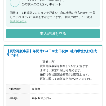
この求人のこだわりポイント
同社は、１R賃貸マンションや戸建を中心に土地の仕入れから 一貫
してデベロッパー事業を手がけています。 新築戸建て、１R賃貸マ
ンション、新築戸建て等だけでなく、 住まいや暮らしに関連して多
続きを読む >
世代の方々の、 より快適な社会生活の実現に貢献できるよう様々な
事業への 取り組みも行っています。 例えば、幼児教育、児童養護
求人詳細を見る
施設等への支援、高齢者への支 援等不動産に捉われない事業分野に
も関わっております。 2010年には新日本建物グループより独立
し、 少数精鋭で事業運営してまいりましたが、 第2創業期として新
しい仲間を迎え、 さらなる成長を続けていきたいという考えです。
【買取再販事業】年間休124日＠土日祝休│社内環境良好◎成
成長過程にある為、まだまだ重要ポジションも空席です。 ぜひとも
長できる
会社の中枢を担う席に飛び込んできていただければと 思います。
こうした成長環境の中で、幅広く不動産に携わり、 成長したい方を
【業務内容】

求めています。 ＜ワークライフバランスについて＞ ・月平均残業
買取再販事業を担当していただきます。

時間20時間以内※全社員平均 ・完全週休2日制（土日祝） ・年間休
まずは、東京23区から始めます。

日数124日（2023年） ・夏季休暇・冬季休暇・GW休暇各1週間程
施行は弊社建築企画部が対応致します。

度・会社指定日 ライフステージの変化にも、プライベートにも配慮
再販に関しては販売担当が2名いますの...
した働 きやすい環境で、メリハリをつけて頑張れる職場で ありた
いと思っています。 方を求めています。 会社全体でかなり良好な
<勤務地>
東京都
環境で勤務出来てます。 オンとオフの切り替えがはっきりしている
環境なので、 そういった環境の中担当取締役の右腕としてチームを
まとめ上げながら、実績を上げて頂けるプレイングマネ－ジャ－を
<給与>
年収
600万円
～
探しております。 毎年売り上げを伸ばしてきてはおりますが、更な