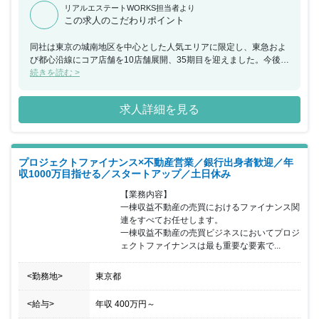
リアルエステートWORKS担当者より
この求人のこだわりポイント
同社は東京の城南地区を中心とした人気エリアに限定し、東急およ
び都心沿線にコア店舗を10店舗展開、35期目を迎えました。今後は
事業エリア拡大を加速していく計画です。各コア店舗を商圏と捉え
続きを読む >
て流通・管理・開発×自社設計・施工の建築等、不動産有効利用の
観点から必要とされる複数事業を自社ですべて完結する体制を構築
求人詳細を見る
しているからこそ、その提案力は他社と明確な差別化ができている
という点が大きな強みです。また、新規事業にも力をいれており、
不動産特定共同事業を始めとして新たな事業立ち上げに携われるチ
ャンスも。 【募集背景】 同社では、賃貸・売買仲介、賃貸管理、
プロジェクトファイナンス×不動産営業／銀行出身者歓迎／年
建築(リノベ・戸建)を行っており、それぞれの事業の親和性を高め
収1000万目指せる／スタートアップ／土日休み
ていくためにも、不動産という商品を持つことが重要だと考えてい
ます。例1)仕入⇒加工(建築)⇒販売・例2)仕入⇒加工(建築)⇒賃貸仲
【業務内容】

介⇒賃貸管理、 同時に活性化させる自社仕入案件を自社仲介で販
一棟収益不動産の売買におけるファイナンス関
売していく為に、この度売買仲介の人員を募集します。上場準備中
連をすべてお任せします。

につき組織強化中の今だからこそ、課長職、部長職にとどまらず、
一棟収益不動産の売買ビジネスにおいてプロジ
役員などのより高位なポジションも実績次第でお任せします。あな
ェクトファイナンスは最も重要な要素で...
たの経験を活かして管理職、ゆくゆくは役員としてキャリアを築き
ませんか。 【キャリアパス】 年齢や社歴に関係なく、最速でキャ
<勤務地>
東京都
リアアップを実現できます。現在、25歳の管理職や30歳の執行役員
が活躍中。組織拡大中の今だからこそ、役員など、より高位なポジ
ションへのチャンスも。キャリアルートもマネジメントコースのみ
<給与>
年収
400万円
～
ではなく、ハイパフォーマーとしてスキルを極める選択肢も。チャ