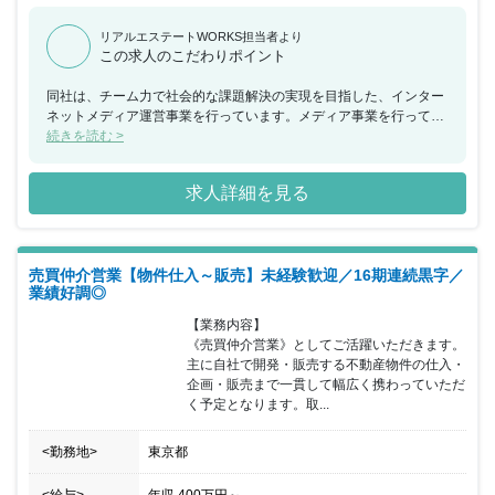
リアルエステートWORKS担当者より
この求人のこだわりポイント
同社は、チーム力で社会的な課題解決の実現を目指した、インター
ネットメディア運営事業を行っています。メディア事業を行ってい
る 同社ですが事業として８年目を迎えるメディアIESHIL（イエシ
続きを読む >
ル）では今後不動産の売買、買取事業に力を入れており、今回、 売
買、買取のプレイヤーとしてご活躍いただきながらリーダーポジシ
求人詳細を見る
ョンをお任せできる方を募集することとなりました。 現在、事業部
長と担当者2名で対応していますが、買取再販事業の成長のため不
動産業界の経験のある方を採用し、事業の成長を 牽引していただけ
る方を求めております。今後、3年間で10名規模を計画しています
売買仲介営業【物件仕入～販売】未経験歓迎／16期連続黒字／
のでマネジメント経験とも活かせる環境と なります。 母体がメデ
業績好調◎
ィア企業のため、通常の不動産会社とは違う働き方とは違った一面
もあります。今までとは違った環境で働きたい方や IT未経験でスキ
【業務内容】

ルを身につけたい方など不動産売買を通してクライアントの課題解
《売買仲介営業》としてご活躍いただきます。
決を行っていただける方を歓迎いたします。
主に自社で開発・販売する不動産物件の仕入・
企画・販売まで一貫して幅広く携わっていただ
く予定となります。取...
<勤務地>
東京都