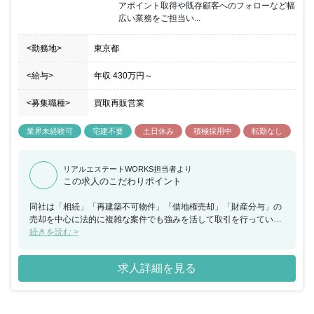
アポイント取得や既存顧客へのフォローなど幅
成果に繋がりやすい環境が整っています。
広い業務をご担当い...
<勤務地>
東京都
<給与>
年収
430万円
～
<募集職種>
買取再販営業
業界未経験可
宅建不要
土日休み
積極採用中
転勤なし
リアルエステートWORKS担当者より
この求人のこだわりポイント
同社は「相続」「再建築不可物件」「借地権売却」「財産分与」の
売却を中心に法的に複雑な案件でも強みを活して取引を行っていま
す。今回、 買取再販営業として新規開拓営業（架電平均100件/１
続きを読む >
日、架電リスト・スクリプトあり）やアポイント取得や既存顧客へ
のフォローなど幅広い業務をお任せできる方を募集することとなり
求人詳細を見る
ました。入社後は基礎的な研修を実施しや先輩社員のサポートから
徐々に実践に移行していくため未経験でも安心していただける環境
です。また、研修だけでなく毎日のミーティングや週1回の勉強会
など常に学び続けることのできることも特徴です。販売、サービ