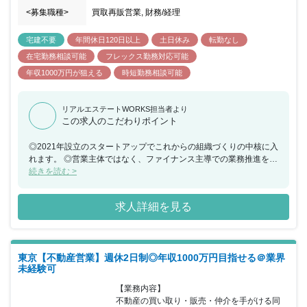
ンスも選択肢も多い同社にて、あなたのキャリアを築きませんか。
<募集職種>
買取再販営業, 財務/経理
宅建不要
年間休日120日以上
土日休み
転勤なし
在宅勤務相談可能
フレックス勤務対応可能
年収1000万円が狙える
時短勤務相談可能
リアルエステートWORKS担当者より
この求人のこだわりポイント
◎2021年設立のスタートアップでこれからの組織づくりの中核に入
れます。 ◎営業主体ではなく、ファイナンス主導での業務推進を行
えます。
続きを読む >
求人詳細を見る
東京【不動産営業】週休2日制◎年収1000万円目指せる＠業界
未経験可
【業務内容】

不動産の買い取り・販売・仲介を手がける同