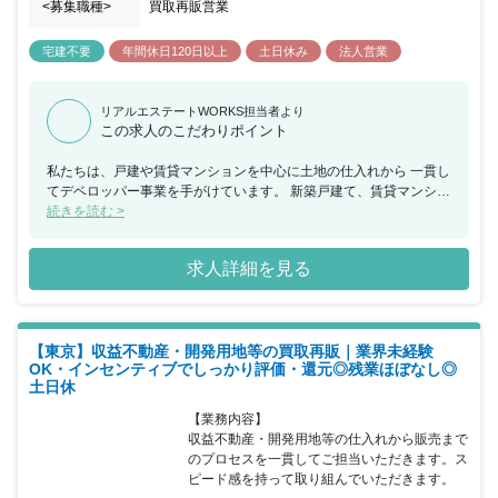
る発展の為、 何チ－ムかに分けて人員を増やしていきたいと検討し
<募集職種>
買取再販営業
ております。 そのチームをまとめて行っていただける方が必要にな
ります。 しかしながら個人の考えを尊重するので、 ご本人が周り
宅建不要
年間休日120日以上
土日休み
法人営業
を巻き込んで業務をしていかないといけません。 常に業務をリード
していきながらプロジェクトを 成功させなければなりませんし、そ
ういったリーダ－シップを取れる 人材ならさらに弊社にマッチする
リアルエステートWORKS担当者より
可能性は高いです。 全体でも部署でもより強固な組織を構築すべ
この求人のこだわりポイント
く、 是非リ－ダ－シップを発揮して頂きたいと思います。
私たちは、戸建や賃貸マンションを中心に土地の仕入れから 一貫し
てデベロッパー事業を手がけています。 新築戸建て、賃貸マンショ
ン等だけでなく、住まいや暮らしに 関連して多世代の方々の、より
続きを読む >
快適な社会生活の実現に 貢献できるよう様々な事業への取り組みも
行っています。 例えば、幼児教育、児童養護施設等への支援、 高
求人詳細を見る
齢者への支援等不動産に捉われない事業分野にも 関わっておりま
す。 私たち京橋アートレジデンスでは、 新築戸建やマンションの
開発を主とした 「不動産開発創造事業」と 再生可能エネルギー、
暮らし関連、 社会貢献にかかわる「ESG事業」などを行っていま
【東京】収益不動産・開発用地等の買取再販｜業界未経験
す。 こうした成長環境の中で、幅広く不動産に携わり、 成長した
OK・インセンティブでしっかり評価・還元◎残業ほぼなし◎
い方を求めています。
土日休
【業務内容】

収益不動産・開発用地等の仕入れから販売まで
のプロセスを一貫してご担当いただきます。ス
ピード感を持って取り組んでいただきます。
