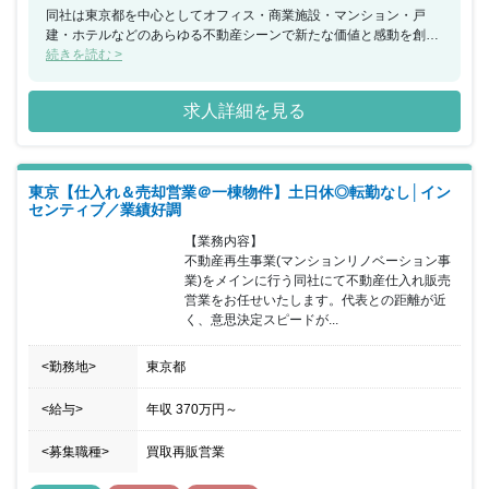
同社は東京都を中心としてオフィス・商業施設・マンション・戸
建・ホテルなどのあらゆる不動産シーンで新たな価値と感動を創造
し続けている企業になります。流動化／開発／賃貸／ファンド・コ
続きを読む >
ンサルティング／ホテル／管理の多様なポートフォリオを保有して
おり、多様な領域の事業ポートフォリオを強みに業績を拡大させて
求人詳細を見る
います。現在は9期連続で営業増益を記録しており勢いがある企業
となっています。同ポジションにおいても更なる成長に向けた採用
募集となっており《サブマネージャーまたはマネージャー》として
ご活躍いただくポジションとなっております。東証プライム上場の
東京【仕入れ＆売却営業＠一棟物件】土日休◎転勤なし│イン
総合デベロッパーとして安定した経営基盤があるからこそ待遇面も
センティブ／業績好調
充実しており、通常の賞与支給に加え業績賞与も支給しており、年
収1,000万円プレーヤーも目指すことが出来るポジションとなって
【業務内容】

います。各部署毎に目標を設定しておりますので部署の目標を各社
不動産再生事業(マンションリノベーション事
員に振り分けており、チームで協力をし合いながら部署目標を達成
業)をメインに行う同社にて不動産仕入れ販売
出来るよう連携している職場環境となっています。
営業をお任せいたします。代表との距離が近
く、意思決定スピードが...
<勤務地>
東京都
<給与>
年収
370万円
～
<募集職種>
買取再販営業