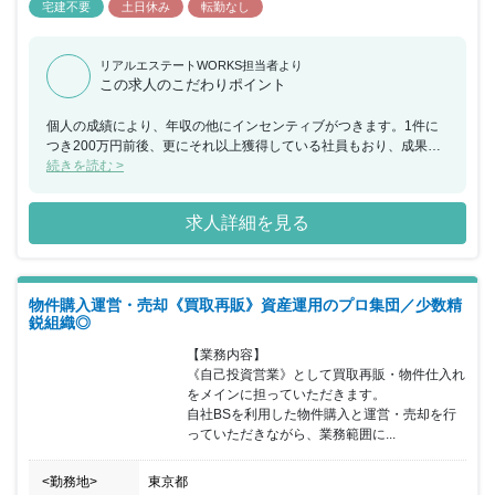
宅建不要
土日休み
転勤なし
リアルエステートWORKS担当者より
この求人のこだわりポイント
個人の成績により、年収の他にインセンティブがつきます。1件に
つき200万円前後、更にそれ以上獲得している社員もおり、成果が
しっかり評価される環境です!組織強化のための募集です。社長の経
続きを読む >
営戦略を理解し活躍いただける方を募集します。ゆくゆくはご自身
で数字を上げて頂くとともに、営業部全体のマネジメントもお任せ
求人詳細を見る
いたします。継続して業績好調な成長企業です◎※利益率によって
インセンティブを支給いたしますので、給与は「固定年収+歩合」
となります。
物件購入運営・売却《買取再販》資産運用のプロ集団／少数精
鋭組織◎
【業務内容】

《自己投資営業》として買取再販・物件仕入れ
をメインに担っていただきます。

自社BSを利用した物件購入と運営・売却を行
っていただきながら、業務範囲に...
<勤務地>
東京都