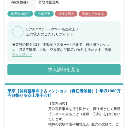
<募集職種>
買取再販営業
業界未経験可
宅建不要
積極採用中
宅建を活かせる
リアルエステートWORKS担当者より
この求人のこだわりポイント
★業務の幅を広げ、不動産マスターへ! 戸建て、居住用マンショ
ン、収益不動産、土地、空き家など幅広い物件を扱います。先輩達
も、買い取りから販売、仲介...と業務の幅を広げています。着実に
続きを読む >
スキルアップできる環境。扱う物件やカバーできる範囲が増える
と、それだけ視野も広がっていきます。 <仕事のポイント> ★個人
求人詳細を見る
プレーではなく、チームプレー! 先輩社員が成約を全力でサポー
ト。見込み顧客を紹介し合う、商談に同行するトークの仕方や提案
のお手本を見せる...等、チームプレーで契約を取っていくスタイル
です。未経験の方でも入社1ヶ月後ほどで“初成約”できるよう、フォ
東京【開発営業＠中古マンション（責任者候補）】年収1000万
ローを欠かしません!※昨年度の部署立上げ以来、全員が入社1ヶ月
円目指せる◎上場子会社
ほどで初成約実績アリ
【業務内容】

買取再販事業を行う同社で、責任者として新規
ビジネスの立ち上げ（企画・立案）をお任せい
たします。

物件の買取再販や用地仕入~販売の文脈で、ご