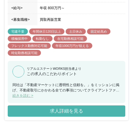
<給与>
年収
800万円
～
<募集職種>
買取再販営業
宅建不要
年間休日120日以上
土日休み
固定給高め
積極採用中
転勤なし
在宅勤務相談可能
フレックス勤務対応可能
年収1000万円が狙える
時短勤務相談可能
リアルエステートWORKS担当者より
この求人のこだわりポイント
同社は「不動産マーケットに透明性と信頼を。」をミッションに掲
げ、不動産取引にかかわる全ての事項についてクライアントファー
スト・ワンストップで提供を行っています。不動産を取り巻く環境
続きを読む >
は全て異なっており、他の企業がやらないような、ちょっと異なる
視点の提案や誰もが考えつかないような、新しい提案を行い、お客
求人詳細を見る
様に対して不動産取引の価値を提供しています。社員数：14名の少
数精鋭のプロフェッショナル集団として、資金調達・投資・資産運
用・不動産運営までワンストップで手掛けており、同ポジションに
おいても裁量権を持ちながら幅広い業務に携わることが 可能なポジ
ションになっておりますので、自身のキャリアをもう一段階上に上