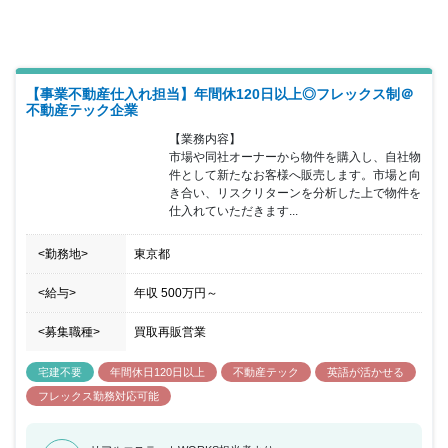
げて成長していくことが可能です。
【事業不動産仕入れ担当】年間休120日以上◎フレックス制＠
不動産テック企業
【業務内容】

市場や同社オーナーから物件を購入し、自社物
件として新たなお客様へ販売します。市場と向
き合い、リスクリターンを分析した上で物件を
仕入れていただきます...
<勤務地>
東京都
<給与>
年収
500万円
～
<募集職種>
買取再販営業
宅建不要
年間休日120日以上
不動産テック
英語が活かせる
フレックス勤務対応可能