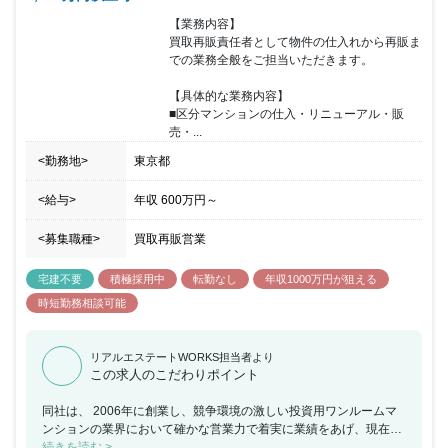
【業務内容】

買取再販責任者として物件の仕入れから再販ま
での業務全般をご担当いただきます。

【具体的な業務内容】

■区分マンションの仕入・リニューアル・販
売・...
<勤務地>
東京都
<給与>
年収
600万円
～
<募集職種>
買取再販営業
宅建不要
積極採用中
転勤なし
年収1000万円が狙える
時短勤務相談可能
リアルエステートWORKS担当者より
この求人のこだわりポイント
同社は、 2006年に創業し、競争環境の激しい投資用ワンルームマ
ンションの業界において確かな営業力で着実に業績をあげ、現在で
は、NITOHのオリジナルマンションブランド「RELIA（リライ
続きを読む >