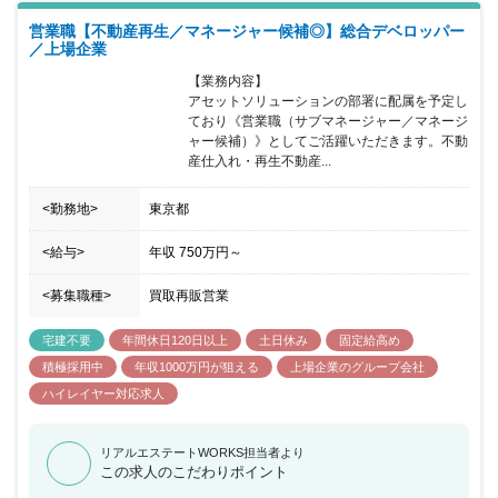
営業職【不動産再生／マネージャー候補◎】総合デベロッパー
／上場企業
【業務内容】

アセットソリューションの部署に配属を予定し
ており《営業職（サブマネージャー／マネージ
ャー候補）》としてご活躍いただきます。不動
産仕入れ・再生不動産...
<勤務地>
東京都
<給与>
年収
750万円
～
<募集職種>
買取再販営業
宅建不要
年間休日120日以上
土日休み
固定給高め
積極採用中
年収1000万円が狙える
上場企業のグループ会社
ハイレイヤー対応求人
リアルエステートWORKS担当者より
この求人のこだわりポイント