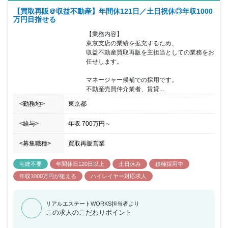
上場をした株式会社 property technologies の子会社であり、その中
【買取再販＠収益不動産】年間休121日／土日祝休◎年収1000
核として、中古マンションの買取再販事業を展開する企業です。
万円目指せる
【業務内容】

東京支店の業績を拡充するため、

収益不動産買取再販を主担当としての業務をお
任せします。

マネージャー候補での採用です。

不動産売買仲介業者、賃貸...
<勤務地>
東京都
<給与>
年収
700万円
～
<募集職種>
買取再販営業
宅建不要
年間休日120日以上
土日休み
積極採用中
年収1000万円が狙える
ハイレイヤー対応求人
リアルエステートWORKS担当者より
この求人のこだわりポイント