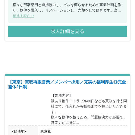
様々な部署部門と連携協力し、ビルを蘇らせるための事業計画を作
り、物件を購入し、リノベーションし、売却をして頂きます。当該
ポジションは億単位の資金を動かす仕事ですので、たくさんの人の
続きを読む >
協力も必要です。決して簡単な仕事ではありませんがプロジェクト
を完遂した時の達成感はとても大きなものとなります。大きな利益
求人詳細を見る
を生み出し、誰にも負けない自信をつけ、代わりのいない人になれ
る、ビルオーナーの喜びを増やす事の出来る遣り甲斐のある当ポジ
ションにご応募頂ける方を募集しています。
【東京】買取再販営業／メンバー採用／充実の福利厚生◎完全
週休2日制
【業務内容】

訳あり物件・トラブル物件なども買取を行う同
社にて、仕入れから販売までを担当いただきま
す。

様々な物件を扱うため、問題解決力が必要で、
営業力がに身に...
<勤務地>
東京都