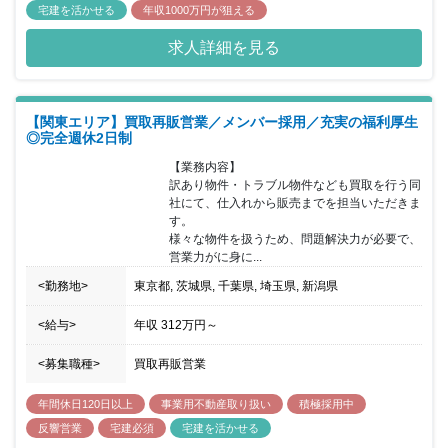
宅建を活かせる
年収1000万円が狙える
求人詳細を見る
【関東エリア】買取再販営業／メンバー採用／充実の福利厚生
◎完全週休2日制
【業務内容】

訳あり物件・トラブル物件なども買取を行う同
社にて、仕入れから販売までを担当いただきま
す。

様々な物件を扱うため、問題解決力が必要で、
営業力がに身に...
<勤務地>
東京都, 茨城県, 千葉県, 埼玉県, 新潟県
<給与>
年収
312万円
～
<募集職種>
買取再販営業
年間休日120日以上
事業用不動産取り扱い
積極採用中
反響営業
宅建必須
宅建を活かせる