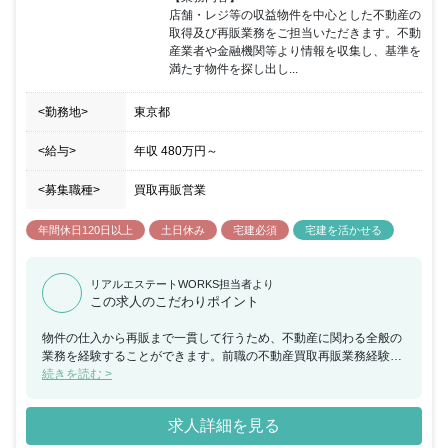
社はフレックス制もあり、完全週休2日制・年間休日125日ですの
店舗・レジ等の収益物件を中心とした不動産の
で、プライベートもしっかり確保できます。意欲的な方からの募集
取得及び再販業務をご担当いただきます。不動
お待ちしております。
産業者や金融機関等より情報を収集し、基準を
満たす物件を探し出し...
<勤務地>
東京都
<給与>
年収
480万円
～
<募集職種>
買取再販営業
年間休日120日以上
土日休み
宅建必須
宅建を活かせる
リアルエステートWORKS担当者より
この求人のこだわりポイント
物件の仕入から再販まで一貫して行うため、不動産に関わる全般の
業務を経験することができます。前職の不動産買取再販業務経験や
テナントリーシング業務経験をもとに、得意分野を伸ばすことがで
続きを読む >
きます。これまでの人脈や経験を活かして活躍が見込める方は大歓
迎です。
求人詳細を見る