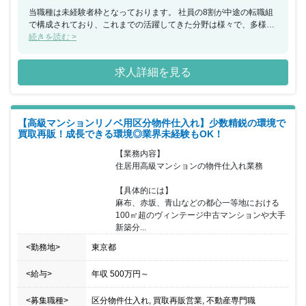
当職種は未経験者枠となっております。 社員の8割が中途の転職組
で構成されており、これまでの活躍してきた分野は様々で、多様な
経験を持つ社員が活躍しています。 個人のノルマは設けておらず、
続きを読む >
営業メンバー同士で情報を取り合ったりする環境はなく、チームワ
ークで目標達成を目指している職場です。 20代でもマネジメント
求人詳細を見る
ポジションに昇格する社員もおり、年齢に関わらず若手が活躍でき
る環境がございます。 また、土日休みなので、ご家族・友人とも休
日を合わせやすくプライベートも充実させることが可能です。 ま
た、ジョブローテーション制度で幅広い業務経験が可能。リノベー
【高級マンションリノベ用区分物件仕入れ】少数精鋭の環境で
ションマンションのプロフェッショナルを目指すことができます。
買取再販！成長できる環境◎業界未経験もOK！
【業務内容】

住居用高級マンションの物件仕入れ業務

【具体的には】

麻布、赤坂、青山などの都心一等地における
100㎡超のヴィンテージ中古マンションや大手
新築分...
<勤務地>
東京都
<給与>
年収
500万円
～
<募集職種>
区分物件仕入れ, 買取再販営業, 不動産専門職