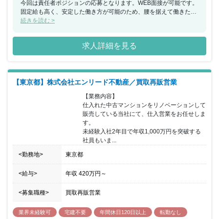
今回は責任者ポジションの応募となります。WEB面接が可能です。
固定給も高く、安定した働き方が可能のため、腰を据えて働きたい
方に特におすすめのポジションです。 ■裁量のある働き方： 社長直
続きを読む >
属の部署となる為、決済スピードの速さと業務裁量の広さが魅力で
す。 ■当社の働き方： 完全週休二日制で原則火水日休みです。 転勤
求人詳細を見る
や長期出張等は発生しません。 社員には全員・スマホを支給、残業
時間は1日1～2時間程度になるのでライフワークバランスの整った
働き方が実現可能です。 ※同社は2022 年 12 月にグロース市場に
上場をした株式会社 property technologies の子会社であり、その中
【東京都】株式会社エンリード不動産／買取再販営業
核として、中古マンションの買取再販事業を展開する企業です。
【業務内容】

仕入れた中古マンションをリノベーションして
販売している当社にて、仕入営業をお任せしま
す。

未経験入社2年目で年収1,000万円を突破する
社員もいま...
<勤務地>
東京都
<給与>
年収
420万円
～
<募集職種>
買取再販営業
業界未経験可
宅建不要
年間休日120日以上
転勤なし