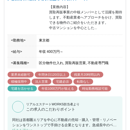
【業務内容】

買取再販事業の中核メンバーとして活躍を期待
します。不動産業者へアプローチをかけ、買取
できる物件のご紹介をいただきます。

中古マンションを中心とした...
<勤務地>
東京都
<給与>
年収
400万円
～
<募集職種>
区分物件仕入れ, 買取再販営業, 不動産専門職
業界未経験可
年間休日120日以上
残業月20時間以内
積極採用中
法人営業
宅建必須
転勤なし
宅建を活かせる
年収1000万円が狙える
時短勤務相談可能
リアルエステートWORKS担当者より
この求人のこだわりポイント
同社は首都圏エリアを中心に不動産の売却・購入・管理・リノベー
ションをワンストップで手掛ける企業となります。急成長中のベン