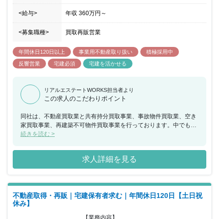
<給与>
年収
360万円
～
<募集職種>
買取再販営業
年間休日120日以上
事業用不動産取り扱い
積極採用中
反響営業
宅建必須
宅建を活かせる
リアルエステートWORKS担当者より
この求人のこだわりポイント
同社は、不動産買取業と共有持分買取事業、事故物件買取業、空き
家買取事業、再建築不可物件買取事業を行っております。中でも買
取再販事業については、権利関係が複雑な戸建や工場や山等々不動
続きを読む >
産であれば全てが対象になりますので、営業力がつく環境になって
おります。また、代表がWEBマーケティングをやっており、営業マ
求人詳細を見る
ン1名あたり30〜40件ほどの反響を振り分けられ、且つ営業事務に
役所調査、物件販売準備は営業事務と相談しながら進められますの
で、新規開拓などなく、折衝業務に集中できます。 支店長になれ
ば、3名～5名のマネジメントを行いつつ、部長陣ともコミュニケー
不動産取得・再販｜宅建保有者求む｜年間休日120日【土日祝
ションを取り、現場と幹部の考え双方のバランスを取り業務を遂行
休み】
すします。 また部長ランクになれば、マネジメントと経営陣ととも
に事業推進、経営方針を決定するなど、裁量をもって働けます。 同
【業務内容】
