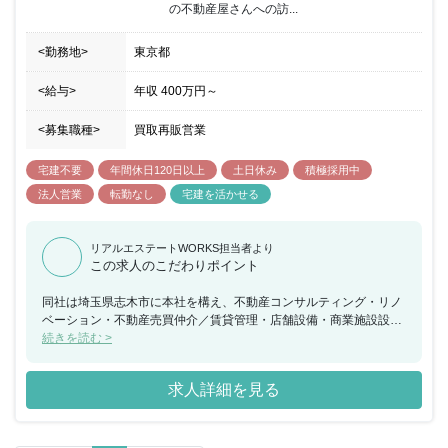
の不動産屋さんへの訪...
<勤務地>
東京都
<給与>
年収
400万円
～
<募集職種>
買取再販営業
宅建不要
年間休日120日以上
土日休み
積極採用中
法人営業
転勤なし
宅建を活かせる
リアルエステートWORKS担当者より
この求人のこだわりポイント
同社は埼玉県志木市に本社を構え、不動産コンサルティング・リノ
ベーション・不動産売買仲介／賃貸管理・店舗設備・商業施設設
備・ビューティー・ヘルスケア・フードサービスなど多岐に渡る事
続きを読む >
業展開を行い業績を拡大させている企業になります。業績拡大に伴
い《東京オフィス》を開設し今回は新オフィスへの配属となりま
求人詳細を見る
す。まだまだルールや決まりごとの少ない東京オフィスになります
ので、新オフィスの立ち上げに携わることが出来る貴重なポジショ
ンへの配属となっています。思いやり抜群のチーム力が強みの職場
で、入職後はオフィス全体でサポートするので安心して業務にチャ