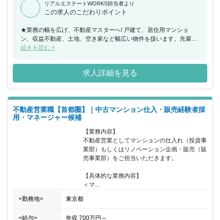
リアルエステートWORKS担当者より
この求人のこだわりポイント
★業務の幅を広げ、不動産マスターへ! 戸建て、居住用マンショ
ン、収益不動産、土地、空き家など幅広い物件を扱います。先輩達
も、買い取りから販売、仲介...と業務の幅を広げています。着実に
続きを読む >
スキルアップできる環境。扱う物件やカバーできる範囲が増える
と、それだけ視野も広がっていきます。 <仕事のポイント> ★個人
求人詳細を見る
プレーではなく、チームプレー! 先輩社員が成約を全力でサポー
ト。見込み顧客を紹介し合う、商談に同行するトークの仕方や提案
のお手本を見せる...等、チームプレーで契約を取っていくスタイル
です。未経験の方でも入社1ヶ月後ほどで“初成約”できるよう、フォ
不動産営業職【首都圏】｜中古マンション仕入・販売経験者採
ローを欠かしません!※昨年度の部署立上げ以来、全員が入社1ヶ月
用・マネージャー候補
ほどで初成約実績アリ
【業務内容】

不動産営業としてマンションの仕入れ（投資事
業部）もしくはリノベーション企画・販売（販
売事業部）をご担当いただきます。

【具体的な業務内容】

＜マ...
<勤務地>
東京都
<給与>
年収
700万円
～