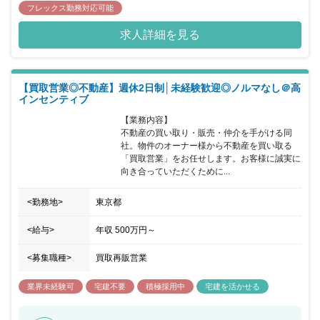
フレックス勤務対応可能
求人詳細を見る
【買取営業◎不動産】週休2日制│未経験歓迎◎ノルマなし＠高
インセンティブ
【業務内容】

不動産の買い取り・販売・仲介を手がける同
社。物件のオーナー様から不動産を買い取る
「買取営業」をお任せします。お客様に誠実に
向き合っていただくために...
<勤務地>
東京都
<給与>
年収
500万円
～
<募集職種>
買取再販営業
業界未経験可
宅建不要
積極採用中
宅建を活かせる