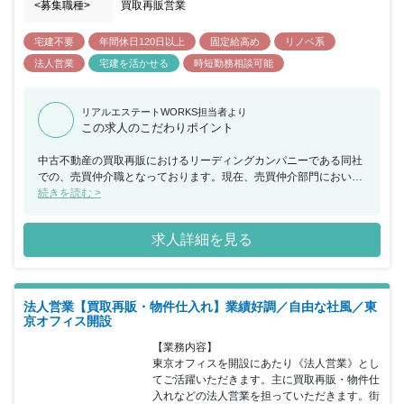
<募集職種>
買取再販営業
宅建不要
年間休日120日以上
固定給高め
リノベ系
法人営業
宅建を活かせる
時短勤務相談可能
リアルエステートWORKS担当者より
この求人のこだわりポイント
中古不動産の買取再販におけるリーディングカンパニーである同社
での、売買仲介職となっております。現在、売買仲介部門におい
て、組織強化に力を入れており、これまでのご経験で培ったネット
続きを読む >
ワークや営業手法を駆使していただき、さらなるキャリアアップを
狙うことができます。
求人詳細を見る
法人営業【買取再販・物件仕入れ】業績好調／自由な社風／東
京オフィス開設
【業務内容】

東京オフィスを開設にあたり《法人営業》とし
てご活躍いただきます。主に買取再販・物件仕
入れなどの法人営業を担っていただきます。街