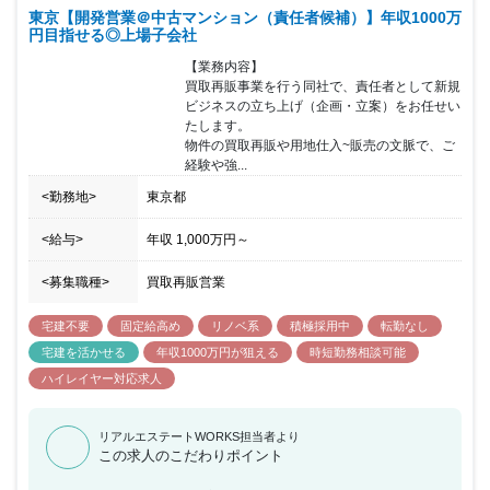
向け、事業を展開しており、経験豊富な方を採用し、ご活躍いただ
東京【開発営業＠中古マンション（責任者候補）】年収1000万
きながら将来的には、マネジメント業務にも携わっていただきたい
円目指せる◎上場子会社
と考えております。 同社は、全社員の約7割が中途入社と金融業界
【業務内容】

等、異業種からの転職者も多く、「いかにも不動産会社」のような
買取再販事業を行う同社で、責任者として新規
雰囲気はなく、なじみやすい環境が特徴です。また、メリハリを持
ビジネスの立ち上げ（企画・立案）をお任せい
って業務を行う社員が多く、働く時は働き、休む時はしっかり休む
たします。

というスタイルのため、平均残業時間は18時間/月程度となってい
物件の買取再販や用地仕入~販売の文脈で、ご
ます。 常に業界をリードし、成長を続ける同社でご活躍いただける
経験や強...
方を歓迎いたします。
<勤務地>
東京都
<給与>
年収
1,000万円
～
<募集職種>
買取再販営業
宅建不要
固定給高め
リノベ系
積極採用中
転勤なし
宅建を活かせる
年収1000万円が狙える
時短勤務相談可能
ハイレイヤー対応求人
リアルエステートWORKS担当者より
この求人のこだわりポイント