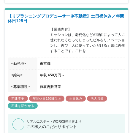
【リプランニングプロデュ―サー＠不動産】土日祝休み／年間
休日125日
【業務内容】

ミッションは、老朽化などの理由によって人に
使われなくなってしまったビルをリノベーショ
ンし、再び「人に使っていただける」形に再生
することです。これを...
<勤務地>
東京都
<給与>
年収
450万円
～
<募集職種>
買取再販営業
宅建不要
年間休日120日以上
土日休み
法人営業
宅建を活かせる
リアルエステートWORKS担当者より
この求人のこだわりポイント