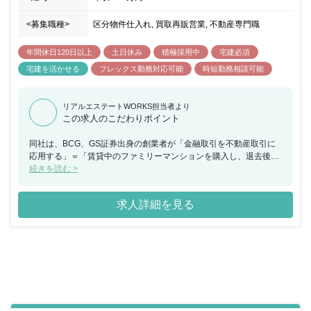
<募集職種>
区分物件仕入れ, 買取再販営業, 不動産専門職
年間休日120日以上
土日休み
積極採用中
宅建必須
宅建を活かせる
フレックス勤務対応可能
時短勤務相談可能
リアルエステートWORKS担当者より
この求人のこだわりポイント
同社は、BCG、GS証券出身の創業者が「金融取引を不動産取引に
応用する」＝「賃貸中のファミリーマンションを購入し、退去後に
リノベーションを行って販売する」というユニークなビジネスモデ
続きを読む >
ルを構築し、創業以来、堅実に成長を続けてきました。 新築マンシ
ョン価格の高騰、住宅ローン金利の低下等の追い風を受けて、中古
求人詳細を見る
マンション市場も拡大する中、直近では営業展開エリアを全国に拡
大し、中古マンション業界のリーディングカンパニーとして牽引し
てきました。 今回、不動産営業としてマンションの仕入れ（投資事
業部）もしくはリノベーション企画・販売（販売事業部）をお任せ
できる方を募集することとなりました。 不動産仲介会社様を訪問し
ての情報収集や金額交渉、契約決済業務や入居者様が退去した後の
物件を再販売するために、リノベーションの企画、周辺環境やマー
ケット調査、販売物件の契約決済業務など幅広い業務を行っていた
だきます。 2021年には業界NO1の売上規模となりさらなる拡大に