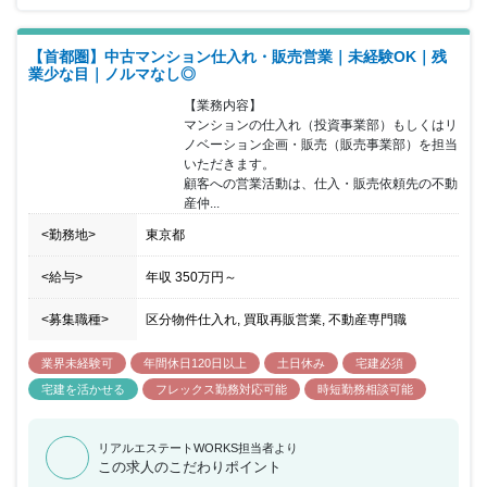
【首都圏】中古マンション仕入れ・販売営業｜未経験OK｜残
業少な目｜ノルマなし◎
【業務内容】

マンションの仕入れ（投資事業部）もしくはリ
ノベーション企画・販売（販売事業部）を担当
いただきます。

顧客への営業活動は、仕入・販売依頼先の不動
産仲...
<勤務地>
東京都
<給与>
年収
350万円
～
<募集職種>
区分物件仕入れ, 買取再販営業, 不動産専門職
業界未経験可
年間休日120日以上
土日休み
宅建必須
宅建を活かせる
フレックス勤務対応可能
時短勤務相談可能
リアルエステートWORKS担当者より
この求人のこだわりポイント