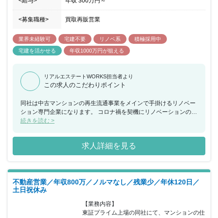
<給与>
年収
300万円
～
<募集職種>
買取再販営業
業界未経験可
宅建不要
リノベ系
積極採用中
宅建を活かせる
年収1000万円が狙える
リアルエステートWORKS担当者より
この求人のこだわりポイント
同社は中古マンションの再生流通事業をメインで手掛けるリノベー
ション専門企業になります。 コロナ禍を契機にリノベーションのニ
ーズは更に増しており、 リノベーション業界のパイオニアとして業
続きを読む >
績は増収増益を続け経営も好調となっております。 同ポジションに
おいては、未経験者でもチャレンジ出来るポジションとなってお
求人詳細を見る
り、 不動産知識の基礎から仲介会社との関係づくりまで先輩社員が
1から指導致しますので、 成果が出るまで安心して学んでいただく
ことが可能です。 また業界高水準のインセンティブ制度もあり、1
件当たりの目安は20万円程度となっておりますので、 実績次第で
不動産営業／年収800万／ノルマなし／残業少／年休120日／
は早期に年収1,000万円プレイヤーになることも十分可能となって
土日祝休み
おります。
【業務内容】

東証プライム上場の同社にて、マンションの仕