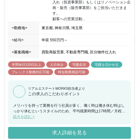
入れ（投資事業部）もしくはリノベーション企
画・販売（販売事業部）をご担当いただきま
す。

顧客への営業活動...
<勤務地>
東京都, 神奈川県, 埼玉県
<給与>
年収
550万円
～
<募集職種>
買取再販営業, 不動産専門職, 区分物件仕入れ
年間休日120日以上
土日休み
宅建必須
宅建を活かせる
フレックス勤務対応可能
時短勤務相談可能
リアルエステートWORKS担当者より
この求人のこだわりポイント
メリハリを持って業務を行う社員が多く、働く時は働き休む時はし
っかり休むというスタイルのため、平均残業時間は17時間／月程度
です。 年間休日123日、土日祝休みなのでプライベートも充実でき
続きを読む >
ます。
求人詳細を見る