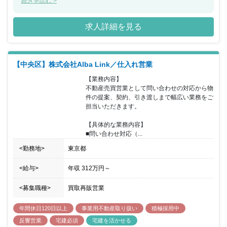
チャー企業として、創業以来7期連続で増収・増益を続けておりま
続きを読む >
す。職種・業種未経験者も積極的に採用を進めており、未経験から
不動産業界にチャレンジができ、長期的にキャリアを築きながら、
求人詳細を見る
将来の管理職候補としてご活躍いただけます。年齢や年次に関係な
く、働きぶりに応じて正当評価がされる環境が整っており、モチベ
ーションを高く保ちながら腰を据えて勤務を継続できる環境がござ
います。また「完全週休2日制／残業少なめ／長期休暇9連休年３回
【中央区】株式会社Alba Link／仕入れ営業
／転勤なし／各種手当充実」により、仕事とプライベートのメリハ
リを築きやすく、ワークライフバランスの実現も可能です。 少人数
【業務内容】

体制の部署のため、気軽に質問・相談できる環境で、未経験スター
不動産売買営業として問い合わせの対応から物
トでも安心◎ 新入社員は最短初日～最長9カ月程度で初契約を経験
件の提案、契約、引き渡しまで幅広い業務をご
しています。
担当いただきます。

【具体的な業務内容】

■問い合わせ対応（...
<勤務地>
東京都
<給与>
年収
312万円
～
<募集職種>
買取再販営業
年間休日120日以上
事業用不動産取り扱い
積極採用中
反響営業
宅建必須
宅建を活かせる