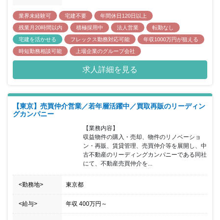
業界未経験可
宅建不要
年間休日120日以上
残業月20時間以内
積極採用中
法人営業
転勤なし
宅建を活かせる
フレックス勤務対応可能
年収1000万円が狙える
時短勤務相談可能
上場企業のグループ会社
求人詳細を見る
【東京】売買仲介営業／若年層活躍中／買取再販のリーディン
グカンパニー
【業務内容】

収益物件の購入・売却、物件のリノベーショ
ン・再販、賃貸管理、売買仲介等を展開し、中
古不動産のリーディングカンパニーである同社
にて、不動産売買仲介を...
<勤務地>
東京都
<給与>
年収
400万円
～