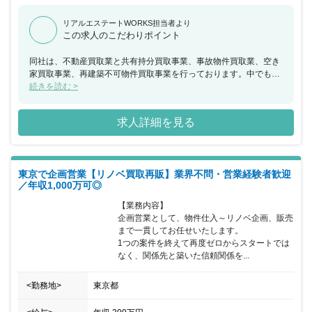
リアルエステートWORKS担当者より
この求人のこだわりポイント
同社は、不動産買取業と共有持分買取事業、事故物件買取業、空き
家買取事業、再建築不可物件買取事業を行っております。中でも買
取再販事業については、権利関係が複雑な戸建や工場や山等々不動
続きを読む >
産であれば全てが対象になりますので、営業力がつく環境になって
おります。また、代表がWEBマーケティングをやっており、営業マ
求人詳細を見る
ン1名あたり30〜40件ほどの反響を振り分けられ、且つ営業事務に
役所調査、物件販売準備は営業事務と相談しながら進められますの
で、新規開拓などなく、折衝業務に集中できます。 支店長になれ
ば、3名～5名のマネジメントを行いつつ、部長陣ともコミュニケー
東京で企画営業【リノベ買取再販】業界不問・営業経験者歓迎
ションを取り、現場と幹部の考え双方のバランスを取り業務を遂行
／年収1,000万可◎
すします。 また部長ランクになれば、マネジメントと経営陣ととも
に事業推進、経営方針を決定するなど、裁量をもって働けます。 同
【業務内容】

社はフレックス制もあり、完全週休2日制・年間休日125日ですの
企画営業として、物件仕入～リノベ企画、販売
で、プライベートもしっかり確保できます。意欲的な方からの募集
まで一貫してお任せいたします。

お待ちしております。
1つの案件を終えて再度ゼロからスタートでは
なく、関係先と築いた信頼関係を...
<勤務地>
東京都