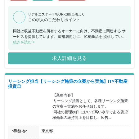
リアルエステートWORKS担当者より
この求人のこだわりポイント
同社は収益不動産を所有するオーナーに向け、不動産に関連する サ
ービスを提供しています。富裕層向けに、節税商品を 提供している
ため、投資商品のように景気影響を受けにくく、 順調に売上伸長中
続きを読む >
です。そこで業績拡大に伴う増員となります。 所属部署は、38才
部長、31才男性（中途入社）、 他20代メンバー3名と新卒メンバー
求人詳細を見る
2名で構成されています。 入社後はOJTで先輩の補助に入っていた
だき、慣れてきたら 入社半年頃よりオーナー様をお一人で担当頂き
ます。 富裕層向けに、節税商品を提供しているため、投資商品のよ
うに 景気影響を受けにくく、順調に売上伸長中です。 残業も推奨
リーシング担当【リーシング施策の立案から実施】IT×不動産
しないため、働きやすい環境です。 （全社平均：9時間/月の残業時
投資◎
間※昨年実績） 配属先である、賃貸管理部は現在8名にて構成をさ
れております。 全社的に、中途入社の方が多く、フラットに意見を
【業務内容】

言える環境です。 同社では、土地の仕入れ～設計・施工管理などを
 リーシング担当として、各種リーシング施策
一気通貫で 行っている点が特徴です。また、代表による三方良しの
の立案～実施をお任せ致します。

考え方を 大切にしており、顧客のみならず同社社員のことも考えた
 同社の管理物件において高い水準である賃貸
経営をしております。
稼働率の維持向上を目指し、広告...
<勤務地>
東京都