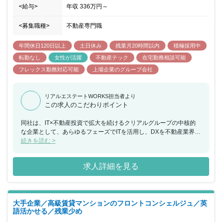
<給与>
年収
336万円
～
<募集職種>
不動産専門職
年間休日120日以上
土日休み
残業月20時間以内
積極採用中
転勤なし
女性が活躍
不動産テック
在宅勤務相談可能
フレックス勤務対応可能
上場企業のグループ会社
リアルエステートWORKS担当者より
この求人のこだわりポイント
同社は、IT×不動産投資で拡大を続けるクリアルグループの中核的
な企業として、あらゆるフェーズでITを活用し、DXを不動産業界内
で推進しながら拡大を続けています。 管理物件は3年以内に3,000
続きを読む >
戸を目指しており、区分マンション・グループ会社や外部AMから
受諾する一棟レジデンスの賃貸管理を手掛け、更なる管理物件増を
求人詳細を見る
予定しています。 柔軟な働き方も推進しており、リモート勤務・フ
レックス導入・残業月20h以内など、ITを業務効率化のために積極
的に取り入れることで働きやすい環境を実現しています。業務生産
性を重視した社風があり、中途入社社員も多く入社後から落ち着い
大手企業／高級賃貸マンションのフロントコンシェルジュ／英
た環境で勤務を開始することが可能です。
語活かせる／残業少め