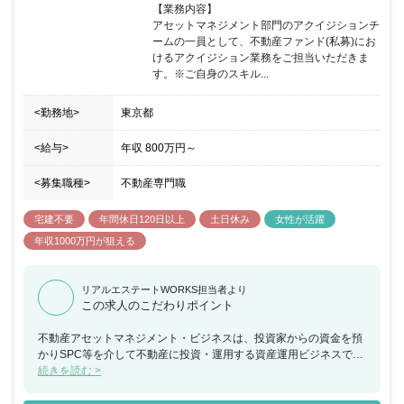
【業務内容】

アセットマネジメント部門のアクイジションチ
ームの一員として、不動産ファンド(私募)にお
けるアクイジション業務をご担当いただきま
す。※ご自身のスキル...
<勤務地>
東京都
<給与>
年収
800万円
～
<募集職種>
不動産専門職
宅建不要
年間休日120日以上
土日休み
女性が活躍
年収1000万円が狙える
リアルエステートWORKS担当者より
この求人のこだわりポイント
不動産アセットマネジメント・ビジネスは、投資家からの資金を預
かりSPC等を介して不動産に投資・運用する資産運用ビジネスであ
り、不動産の売買・賃貸・管理に留まらず、金融商品の受託者責任
続きを読む >
が伴い、資金計画、資金調達、会計業務といった1つの会社経営を
行う業務でもあります。 そのため、個々人の能力・業務で完結する