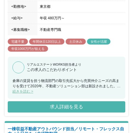
現在では、物流施設を利用するネット通販企業や物流会社のニー
ズ、そしてその物流施設を提供するデベロッパーや投資家のニーズ
<勤務地>
東京都
に応えるべく、物流不動産に関わるビジネスとして不動産売買仲介
やアセットマネジメント、プロパティマネジメント、投資・開発、
<給与>
年収
480万円
～
サブリースなど物流不動産に関わる様々な不動産サービスを展開す
るまでに至っております。そのような物流不動産に関わるサービス
<募集職種>
不動産専門職
を通じてお客様の課題解決に応えるべく、私たちは信頼し合える仲
間と共に一流の人間性を兼ね備えた人材になることを、追求してい
宅建不要
年間休日120日以上
土日休み
女性が活躍
きたいと考えています。何故なら、それを実現できる会社こそが、
お客様から選ばれ続け、社会に貢献できる会社であると考えるから
年収1000万円が狙える
です。その価値観に基づき、社会から必要とされるグローバルな物
流不動産コンサルティング会社を目指します。
リアルエステートWORKS担当者より
この求人のこだわりポイント
倉庫の賃貸を担う物流部門の取引先拡大から売買仲介ニーズの高ま
りを受けて2020年、不動産ソリューション部は新設されました。
私達のクライアント先は、物流を含む産業用不動産に関わる一般事
続きを読む >
業法人や不動産会社が中心となります。 売買仲介においては、投資
や実需利用、開発等、多種多様なニーズに対応するためアセット種
求人詳細を見る
別や価格帯に関わらず取り組み、地域は北海道から沖縄まで全国に
及びます。 また併せて売買事業への取り組みと、リーシング事業を
絡めた都市型倉庫の開発事業を進めている点も同社売買仲介事業の
特徴です。 私達は様々な情報を部署を超えて共有し合い、皆で大き
一棟収益不動産アウトバウンド担当／リモート・フレックス自
な成果を享受できるよう業務環境整備を日々進めています。 不動産