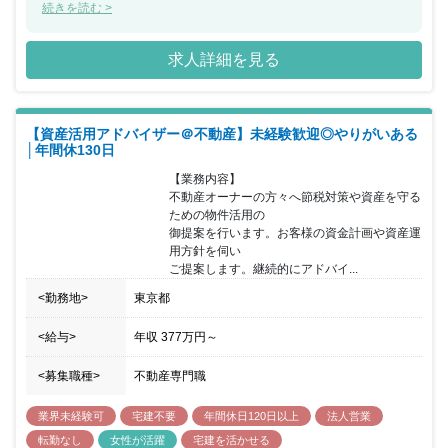
ため、投資商品のように景気影響を受けにくく、 順調に売上伸長中
続きを読む >
です。そこで業績拡大に伴う増員となります。 所属部署は、38才
部長、31才男性（中途入社）、 他20代メンバー3名と新卒メンバー
求人詳細を見る
2名で構成されています。 入社後はOJTで先輩の補助に入っていた
だき、慣れてきたら 入社半年頃よりオーナー様をお一人で担当頂き
ます。 富裕層向けに、節税商品を提供しているため、投資商品のよ
うに 景気影響を受けにくく、順調に売上伸長中です。 残業も推奨
【資産活用アドバイザー＠不動産】未経験歓迎◎やりがいある
しないため、働きやすい環境です。 （全社平均：9時間/月の残業時
│年間休130日
間※昨年実績） 代表による三方良しの考え方を大切にしており、顧
客のみならず 同社社員のことも考えた経営をしております。
【業務内容】

不動産オーナーの方々へ節税対策や資産を守る
ための物件活用の

御提案を行います。お客様の資金計画や資産運
用方針を伺い

ご提案します。継続的にアドバイ...
<勤務地>
東京都
<給与>
年収
377万円
～
<募集職種>
不動産専門職
業界未経験可
宅建不要
年間休日120日以上
法人営業
転勤なし
女性が活躍
宅建を活かせる