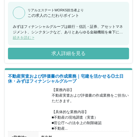
リアルエステートWORKS担当者より
この求人のこだわりポイント
みずほフィナンシャルグループは銀行・信託・証券、アセットマネ
ジメント、シンクタンクなど、ありとあらゆる金融機能を傘下にも
っている日本国内屈指の総合金融グループになります。 国内最大級
続きを読む >
の顧客基盤を有し、国内外問わずして拠点ネットワークを構築して
います。 同ポジションにおいては、不動産関連法令への習熟は勿論
求人詳細を見る
ですが、銀行員としての不動産評価ポイントを習得していくことも
可能です。 残業もほとんどなく、土日祝日休みで賞与もしっかり支
給がございますので、腰を据えて働ける環境が整っています。 中長
期的に活躍頂ける人材を募っており、ご希望次第ではマネジメント
不動産実査および評価書の作成業務｜宅建を活かせる◎土日
も含めた役割にも挑戦可能です。
休・みずほフィナンシャルグループ
【業務内容】

不動産実査および評価書の作成業務をご担当い
ただきます。

【具体的な業務内容】

■不動産の現地調査（実査）

■官公庁への法令上の制限確認

■不動産...