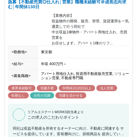
急募【不動産売買◎仕入れ│営業】職種未経験可＠成長志向求
む│年間休130日
【業務内容】

収益物件の開発、販売、管理、賃貸運用を一気
通貫して行う同社で

中古収益1棟物件・アパート用地仕入れ、売買
営業を

お任せします。アパー ト1棟のリフ...
<勤務地>
東京都
<給与>
年収
400万円
～
アパート用地仕入れ, 投資用不動産販売営業, ソリュー
<募集職種>
ション営業, 不動産専門職
業界未経験可
宅建不要
年間休日120日以上
法人営業
転勤なし
女性が活躍
宅建を活かせる
リアルエステートWORKS担当者より
この求人のこだわりポイント
同社は収益不動産を所有するオーナーに向け、不動産に関連する サ
ービスを提供しています。富裕層向けに、節税商品を 提供している