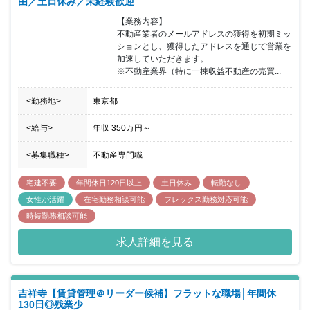
由／土日休み／未経験歓迎
ビジネスのグローバリゼーションを念頭にソリューション事業の拡
大を推進するためにも、様々なスキル、経験、発想、情報、さらに
【業務内容】

情熱も必要だと考えております。 これまで培った経験を活かしたい
不動産業者のメールアドレスの獲得を初期ミッ
方だけでなく、スキル向上を目指す方も業務やコミュニケーション
ションとし、獲得したアドレスを通じて営業を
を通して様々な経験が積める環境です。
加速していただきます。

※不動産業界（特に一棟収益不動産の売買...
<勤務地>
東京都
<給与>
年収
350万円
～
<募集職種>
不動産専門職
宅建不要
年間休日120日以上
土日休み
転勤なし
女性が活躍
在宅勤務相談可能
フレックス勤務対応可能
時短勤務相談可能
求人詳細を見る
吉祥寺【賃貸管理＠リーダー候補】フラットな職場│年間休
130日◎残業少