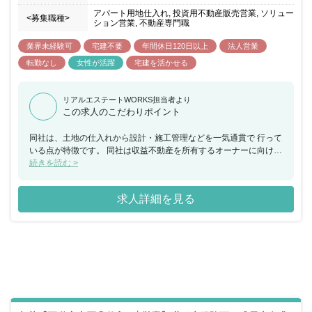
アパート用地仕入れ, 投資用不動産販売営業, ソリュー
<募集職種>
ション営業, 不動産専門職
業界未経験可
宅建不要
年間休日120日以上
法人営業
転勤なし
女性が活躍
宅建を活かせる
リアルエステートWORKS担当者より
この求人のこだわりポイント
同社は、土地の仕入れから設計・施工管理などを一気通貫で 行って
いる点が特徴です。 同社は収益不動産を所有するオーナーに向け、
不動産に関連する サービスを提供しています。富裕層向けに、節税
続きを読む >
商品を 提供しているため、投資商品のように景気影響を受けにく
く、 順調に売上伸長中です。 また代表による三方良しの考え方を
求人詳細を見る
大切にしており、顧客のみならず 同社社員のことも考えた経営をし
ております。