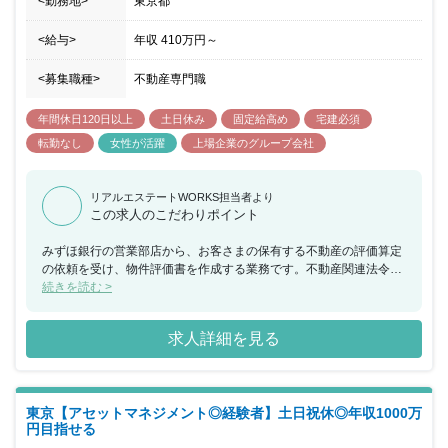
<勤務地>
東京都
<給与>
年収
410万円
～
<募集職種>
不動産専門職
年間休日120日以上
土日休み
固定給高め
宅建必須
転勤なし
女性が活躍
上場企業のグループ会社
リアルエステートWORKS担当者より
この求人のこだわりポイント
みずほ銀行の営業部店から、お客さまの保有する不動産の評価算定
の依頼を受け、物件評価書を作成する業務です。不動産関連法令へ
の習熟に加え、銀行員としての不動産評価ポイントを習得すること
続きを読む >
が可能です。豊富な経験を活かして不動産の評価算定の面から営業
部を支えていただける方を歓迎いたします。育成体制は入社後、座
求人詳細を見る
学約3週間⇒先輩社員に同行しながらの現場研修約3週間ございま
す。案件を担当しながらOJTと手厚いフォロー体制を整えておりま
す。 【魅力】 ■ご本人の意向に沿わない転勤がなく、土日祝日は休
みです。 ■ご本人次第では、マネジメントにも挑戦出来たりとスキ
東京【アセットマネジメント◎経験者】土日祝休◎年収1000万
ルアップできる環境がございます。
円目指せる