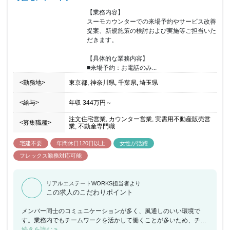
【業務内容】

スーモカウンターでの来場予約やサービス改善
提案、新規施策の検討および実施等ご担当いた
だきます。

【具体的な業務内容】

■来場予約：お電話のみ...
<勤務地>
東京都, 神奈川県, 千葉県, 埼玉県
<給与>
年収
344万円
～
注文住宅営業, カウンター営業, 実需用不動産販売営
<募集職種>
業, 不動産専門職
宅建不要
年間休日120日以上
女性が活躍
フレックス勤務対応可能
リアルエステートWORKS担当者より
この求人のこだわりポイント
メンバー同士のコミュニケーションが多く、風通しのいい環境で
す。業務内でもチームワークを活かして働くことが多いため、チー
ムで何かを成し遂げたいと考えている方におススメの求人です。ま
続きを読む >