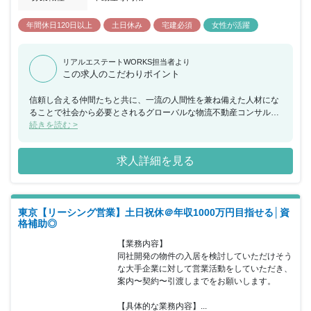
年間休日120日以上
土日休み
宅建必須
女性が活躍
リアルエステートWORKS担当者より
この求人のこだわりポイント
信頼し合える仲間たちと共に、一流の人間性を兼ね備えた人材にな
ることで社会から必要とされるグローバルな物流不動産コンサルテ
ィング会社を目指します。この10年でネット通販が急速に普及し、
続きを読む >
あらゆるモノが簡単にネットで買える時代となりました。そのネッ
ト通販の商品は物流施設から配送されるため、ネット通販の拡大と
求人詳細を見る
共に物流施設の需要も全国的に急増しており、そのニーズは拡大の
一途を辿っております。この流れは今後、更に加速し、日本のみな
らず世界中でその現象が起こってきております。GLRは、これらの
時代のニーズの変化をビジネスチャンスと捉え、その高まるニーズ
東京【リーシング営業】土日祝休＠年収1000万円目指せる│資
に応えるべく創業20年に向けて、これまで展開してきた物流不動産
格補助◎
に特化したサービスを更に強化し、社員数の増員、エリア拠点の拡
充、サービスクオリティーの向上に向けた社員教育の強化を全力で
【業務内容】

積み重ねて参りたいと考えております。GLRのコアビジネスは、物
同社開発の物件の入居を検討していただけそう
流施設を利用するお客様のテナント誘致活動です。このテナント誘
な大手企業に対して営業活動をしていただき、
致活動であるリーシング（賃貸仲介業務）は、不動産投資ビジネス
案内〜契約〜引渡しまでをお願いします。

や物流施設の開発において肝になる部分であり、それをコアビジネ
スとして、2007年の創業時より育て、成長させてきました。そして
【具体的な業務内容】...