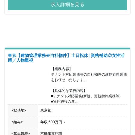
求人詳細を見る
ものではなく、幅広い社内外の関係各所との連携・チームワークと
供に、資金を預かることに対する誠実さ、責任感が求められます。
同社のアセットマネジメント事業は業務開始からまだ数年程度です
が、既に大手国内機関投資家、グローバル・ファンド、グローバル
金融機関より投資資金を受託して物流施設の運用・開発を行ってお
り、今後さらなる投資資金の受託、運用資産の増加が見込まれま
す。 まだまだ小さいチームですが、これから供にビジネスの成長を
体現したい、自ら携わりたい、自らのスキルをより広げていきたい
方には魅力的な職場です。
東京【建物管理業務＠自社物件】土日祝休│資格補助◎女性活
躍／人物重視
【業務内容】

テナント対応業務等の自社物件の建物管理業務
をお任せいたします。

【具体的な業務内容】

■テナント対応業務(新規、更新契約業務等)

■物件施設の運...
<勤務地>
東京都
<給与>
年収
600万円
～
<募集職種>
不動産専門職