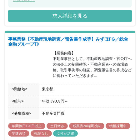
た、年間休日が130日もあり、産休希望者の取得が123％、再雇用
制度など女性のライフイベントにも沿った制度が整っております。
求人詳細を見る
事務業務【不動産現地調査／報告書作成等】みずほFG／総合
金融グループ◎
【業務内容】

不動産事務として、不動産現地調査・官公庁へ
の法令上の制限確認・不動産業者への市場価
格、取引事例等の確認、調査報告書の作成など
に携わっていただきます...
<勤務地>
東京都
<給与>
年収
390万円
～
<募集職種>
不動産専門職
年間休日120日以上
土日休み
残業月20時間以内
積極採用中
宅建必須
転勤なし
女性が活躍