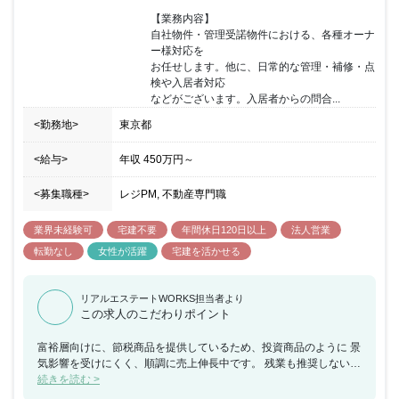
【業務内容】

自社物件・管理受諾物件における、各種オーナ
ー様対応を

お任せします。他に、日常的な管理・補修・点
検や入居者対応

などがございます。入居者からの問合...
<勤務地>
東京都
<給与>
年収
450万円
～
<募集職種>
レジPM, 不動産専門職
業界未経験可
宅建不要
年間休日120日以上
法人営業
転勤なし
女性が活躍
宅建を活かせる
リアルエステートWORKS担当者より
この求人のこだわりポイント
富裕層向けに、節税商品を提供しているため、投資商品のように 景
気影響を受けにくく、順調に売上伸長中です。 残業も推奨しないた
め、働きやすい環境です。 （全社平均：9時間/月の残業時間※昨年
続きを読む >
実績） 適切な人員配置・諸業務のアウトソーシングを積極的に 行