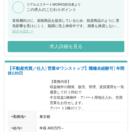
リアルエステートWORKS担当者より
この求人のこだわりポイント
富裕層向けに、節税商品を提供しているため、投資商品のように 景
気影響を受けにくく、順調に売上伸長中です。 残業も推奨しないた
め、働きやすい環境です。 （全社平均：9時間/月の残業時間※昨年
続きを読む >
実績） 適切な人員配置・諸業務のアウトソーシングを積極的に 行
っており、残業を推奨しない社風のため長期的に 働きやすい環境で
求人詳細を見る
す。業界特有のインセンティブ制度もあえて 採用せず、チーム組織
全体で売上をあげていくことで、 健全な組織形成を実現していま
す。 配属先である、賃貸管理部は現在６名にて構成をされておりま
す。 全社的に、中途入社の方が多く、フラットに意見を言える 環
【不動産売買／仕入│営業＠ワンストップ】職種未経験可│年間
境です。同社では、土地の仕入れ～設計・施工管理などを 一気通貫
休130日
で行っている点が特徴です。 代表による三方良しの考え方を大切に
しており、顧客のみならず 同社社員のことも考えた経営をしており
【業務内容】

ます。
収益物件の開発、販売、管理、賃貸運用を一気
通貫して行う同社で

中古収益1棟物件・アパート用地仕入れ、売買
営業をお任せします。

アパー ト1棟のリフ...
<勤務地>
東京都
<給与>
年収
400万円
～