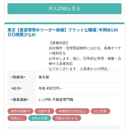
っており、残業を推奨しない社風のため長期的に 働きやすい環境で
求人詳細を見る
す。業界特有のインセンティブ制度もあえて 採用せず、チーム組織
全体で売上をあげていくことで、 健全な組織形成を実現していま
す。 配属先である、賃貸管理部は現在６名にて構成をされておりま
す。 全社的に、中途入社の方が多く、フラットに意見を言える 環
東京【賃貸管理＠リーダー候補】フラットな職場│年間休130
境です。同社では、土地の仕入れ～設計・施工管理などを 一気通貫
日◎残業少なめ
で行っている点が特徴です。 代表による三方良しの考え方を大切に
しており、顧客のみならず 同社社員のことも考えた経営をしており
【業務内容】

ます。
自社物件・管理受諾物件における、各種オーナ
ー様対応を

お任せします。他に、日常的な管理・補修・点
検や入居者対応

などがございます。入居者からの問合...
<勤務地>
東京都
<給与>
年収
450万円
～
<募集職種>
レジPM, 不動産専門職
業界未経験可
宅建不要
年間休日120日以上
法人営業
転勤なし
女性が活躍
宅建を活かせる