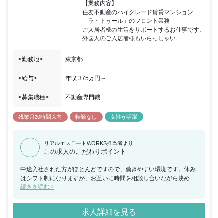
【業務内容】

住友不動産のハイグレード賃貸マンション
「ラ・トゥール」のフロント業務

ご入居者様の生活をサポートするお仕事です。

外国人のご入居者様もいらっしゃい...
<勤務地>
東京都
<給与>
年収
375万円
～
<募集職種>
不動産専門職
残業月20時間以内
転勤なし
女性が活躍
リアルエステートWORKS担当者より
この求人のこだわりポイント
中途入社された方がほとんどですので、働きやすい環境です。休み
はシフト制になりますが、お互いに時間を相談し合いながら決めて
いくので希望が通りやすいです。残業は月10時間以内なので、プラ
続きを読む >
イベートとのオンオフができる環境があります。
求人詳細を見る