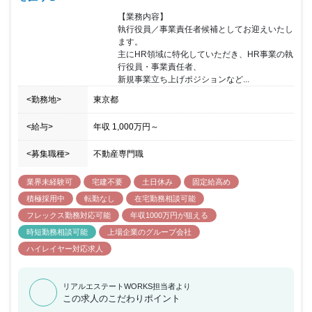
【業務内容】

執行役員／事業責任者候補としてお迎えいたし
ます。

主にHR領域に特化していただき、HR事業の執
行役員・事業責任者、

新規事業立ち上げポジションなど...
<勤務地>
東京都
<給与>
年収
1,000万円
～
<募集職種>
不動産専門職
業界未経験可
宅建不要
土日休み
固定給高め
積極採用中
転勤なし
在宅勤務相談可能
フレックス勤務対応可能
年収1000万円が狙える
時短勤務相談可能
上場企業のグループ会社
ハイレイヤー対応求人
リアルエステートWORKS担当者より
この求人のこだわりポイント