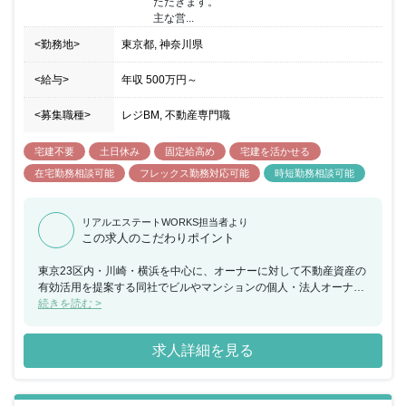
ただきます。

主な営...
<勤務地>
東京都, 神奈川県
<給与>
年収
500万円
～
<募集職種>
レジBM, 不動産専門職
宅建不要
土日休み
固定給高め
宅建を活かせる
在宅勤務相談可能
フレックス勤務対応可能
時短勤務相談可能
リアルエステートWORKS担当者より
この求人のこだわりポイント
東京23区内・川崎・横浜を中心に、オーナーに対して不動産資産の
有効活用を提案する同社でビルやマンションの個人・法人オーナー
様から建物管理業務（清掃、設備の管理・点検、テナント対応等）
続きを読む >
を新規またはリプレースにより受託する、建物管理営業を行なって
いただきます。 所属いただく管理営業部は、部長１名、課長１名、
求人詳細を見る
担当４名の７名で構成されています。 当社は、２００年以上続く鈴
与グループにおいて、建設・ビルメンテナンス事業の中核を担って
います。管理物件数は年々増加しており、さらなる事業拡大にむけ
て建物管理の受託強化のため設置されたのが管理営業部 管理営業