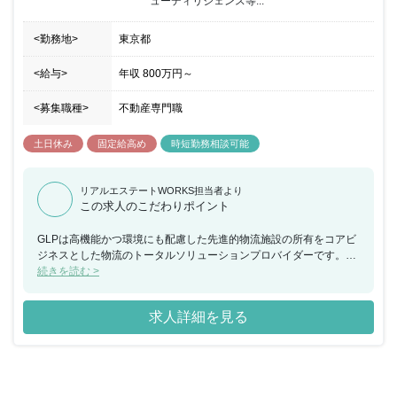
ューディリジェンス等...
<勤務地>
東京都
<給与>
年収
800万円
～
<募集職種>
不動産専門職
土日休み
固定給高め
時短勤務相談可能
リアルエステートWORKS担当者より
この求人のこだわりポイント
GLPは高機能かつ環境にも配慮した先進的物流施設の所有をコアビ
ジネスとした物流のトータルソリューションプロバイダーです。数
値管理のみならず、日本GLPの将来予測やビジネスプランを経営と
続きを読む >
一体となって策定することや、グローバルにも自ら提言していくこ
とが期待できる人材を中長期的に育成したいと考えています。投資
求人詳細を見る
開発本部では、既存物流施設等の収益物件の取得機能を強化したく
案件のソーシング、売主（特に物流施設を保有する事業会社）、仲
介との条件交渉、案件のクロージング等のアクイジション業務を担
うことができる人材を募集致します。