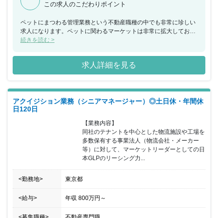
この求人のこだわりポイント
ペットにまつわる管理業務という不動産職種の中でも非常に珍しい
求人になります。ペットに関わるマーケットは非常に拡大してお
り、分譲マンションなどの集合住宅におけるペット管理における業
続きを読む >
務に対する需要は今後益々拡大していくと同社は考えています。
求人詳細を見る
アクイジション業務（シニアマネージャー）◎土日休・年間休
日120日
【業務内容】

同社のテナントを中心とした物流施設や工場を
多数保有する事業法人（物流会社・メーカー
等）に対して、マーケットリーダーとしての日
本GLPのリーシング力...
<勤務地>
東京都
<給与>
年収
800万円
～
<募集職種>
不動産専門職