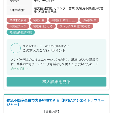
<給与>
年収
344万円
～
注文住宅営業, カウンター営業, 実需用不動産販売営
<募集職種>
業, 不動産専門職
業界未経験可
宅建不要
年間休日120日以上
積極採用中
不動産テック
宅建を活かせる
フレックス勤務対応可能
時短勤務相談可能
リアルエステートWORKS担当者より
この求人のこだわりポイント
メンバー同士のコミュニケーションが多く、風通しのいい環境で
す。業務内でもチームワークを活かして働くことが多いため、チー
ムで何かを成し遂げたいと考えている方におススメの求人です。ま
続きを読む >
た、年間休日が130日もあり、産休希望者の取得が102％、再雇用
制度など女性のライフイベントにも沿った制度が整っております。
求人詳細を見る
物流不動産企業で力を発揮できる【FP&Aアシエイト／マネー
ジャー】
【業務内容】
