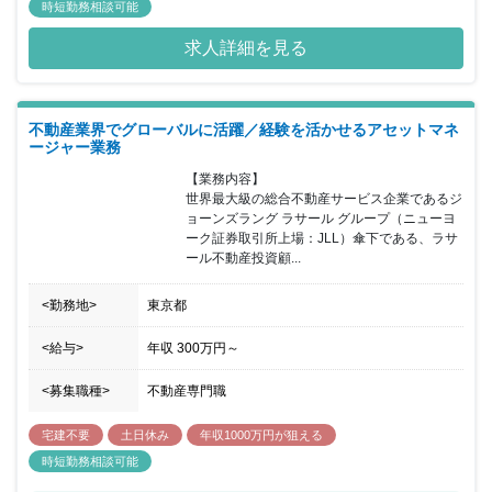
時短勤務相談可能
求人詳細を見る
不動産業界でグローバルに活躍／経験を活かせるアセットマネ
ージャー業務
【業務内容】

世界最大級の総合不動産サービス企業であるジ
ョーンズラング ラサール グループ（ニューヨ
ーク証券取引所上場：JLL）傘下である、ラサ
ール不動産投資顧...
<勤務地>
東京都
<給与>
年収
300万円
～
<募集職種>
不動産専門職
宅建不要
土日休み
年収1000万円が狙える
時短勤務相談可能