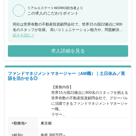
リアルエステートWORKS担当者より
この求人のこだわりポイント
同社は世界有数の不動産投資顧問会社で、世界15カ国22拠点に900
名のスタッフが在籍。 高いコミュニケーション能力や、問題解決の
ための分析力を存分に発揮できる職場です。 世界をけん引する企業
続きを読む >
で活躍したい方へおすすめの求人です！
求人詳細を見る
ファンドマネジメントマネージャー（AM職）｜土日休み／英
語を活かせる◎
【業務内容】

世界15カ国22拠点に900名のスタッフを抱える
世界有数の不動産投資顧問会社で、グローバル
に活躍できるファンドマネジメントマネージャ
ー職。

ラサー...
<勤務地>
東京都
<給与>
年収
300万円
～