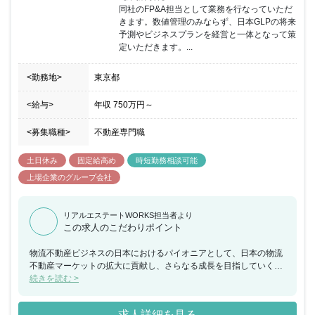
同社のFP&A担当として業務を行なっていただ
きます。数値管理のみならず、日本GLPの将来
予測やビジネスプランを経営と一体となって策
定いただきます。...
<勤務地>
東京都
<給与>
年収
750万円
～
<募集職種>
不動産専門職
土日休み
固定給高め
時短勤務相談可能
上場企業のグループ会社
リアルエステートWORKS担当者より
この求人のこだわりポイント
物流不動産ビジネスの日本におけるパイオニアとして、日本の物流
不動産マーケットの拡大に貢献し、さらなる成長を目指していくた
め2012年12月には物流施設に特化した最大規模の「J-REIT」を東
続きを読む >
京証券取引所に上場。今まで培ってきたノウハウや実績を最大限活
かして、施設開発や既存物流施設のリニューアルに注力していま
求人詳細を見る