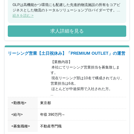
GLPは高機能かつ環境にも配慮した先進的物流施設の所有をコアビ
ジネスとした物流のトータルソリューションプロバイダーです。数
値管理のみならず、日本GLPの将来予測やビジネスプランを経営と
続きを読む >
一体となって策定することや、グローバルにも自ら提言していくこ
とが期待できる人材を中長期的に育成したいと考えています。
求人詳細を見る
FP&Aアソシエイト／マネージャーとして同社でご活躍いただき物
流不動産・経営管理業務の経験蓄積、日本マネジメントやグループ
ファイナンスチームに対する説明力向上、 グローバルなビジネス環
境での経験蓄積などキャリアアップすることが可能です。
リーシング営業【土日祝休み】「PREMIUM OUTLET」の運営
【業務内容】

 本社にてリーシング営業担当を募集致しま
す。

 現在リーシング部は10名で構成されており、
営業担当は6名。

 ほとんどが中途採用で入社された方。

...
<勤務地>
東京都
<給与>
年収
390万円
～
<募集職種>
不動産専門職