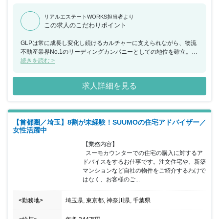
リアルエステートWORKS担当者より
この求人のこだわりポイント
GLPは常に成長し変化し続けるカルチャーに支えられながら、物流
不動産業界No.1のリーディングカンパニーとしての地位を確立。そ
んな会社で世の中に注目される案件を自ら推進し、進化し続ける物
続きを読む >
流施設の未来を創り上げることができます。さらに今回募集されて
いるポジションは、経験を積みながら将来的にはマネジメントも目
求人詳細を見る
指すことが可能です。
【首都圏／埼玉】8割が未経験！SUUMOの住宅アドバイザー／
女性活躍中
【業務内容】

  スーモカウンターでの住宅の購入に対するア
ドバイスをするお仕事です。注文住宅や、新築
マンションなど自社の物件をご紹介するわけで
はなく、お客様のご...
<勤務地>
埼玉県, 東京都, 神奈川県, 千葉県