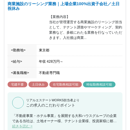
商業施設のリーシング業務｜上場企業100%出資子会社／土日
課です。 管理営業部で受託した案件は、フロント窓口の部門に引き
祝休み
継がれその後のフォローまで当社で一貫して行います。
【業務内容】

当社が管理運営する商業施設のリーシング担当
として、テナント誘致やマーケティング、契約
業務など、多岐にわたる業務を行なっていただ
きます。入社後は商業...
<勤務地>
東京都
<給与>
年収
428万円
～
<募集職種>
不動産専門職
宅建不要
土日休み
在宅勤務相談可能
時短勤務相談可能
リアルエステートWORKS担当者より
この求人のこだわりポイント
「不動産事業・ホテル事業」を展開する大和ハウスグループの企業
である当社は、土地オーナー様、テナント企業様、投資家様に都心
から郊外まで規模は問わず不動産価値の最大化を図るためのソリュ
続きを読む >