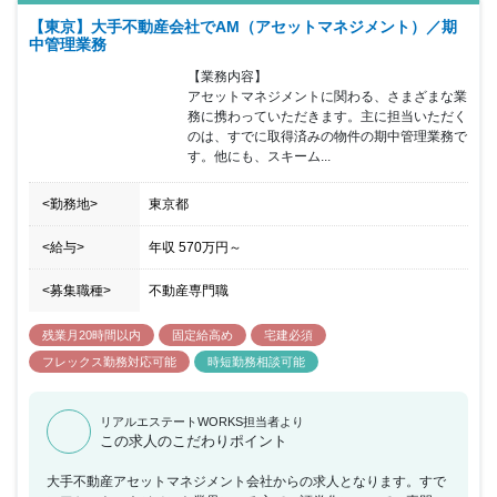
【東京】大手不動産会社でAM（アセットマネジメント）／期
中管理業務
【業務内容】

アセットマネジメントに関わる、さまざまな業
務に携わっていただきます。主に担当いただく
のは、すでに取得済みの物件の期中管理業務で
す。他にも、スキーム...
<勤務地>
東京都
<給与>
年収
570万円
～
<募集職種>
不動産専門職
残業月20時間以内
固定給高め
宅建必須
フレックス勤務対応可能
時短勤務相談可能
リアルエステートWORKS担当者より
この求人のこだわりポイント
大手不動産アセットマネジメント会社からの求人となります。すで