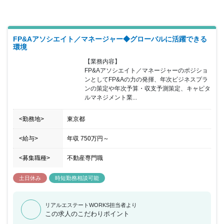
FP&Aアソシエイト／マネージャー◆グローバルに活躍できる
環境
【業務内容】

FP&Aアソシエイト／マネージャーのポジショ
ンとしてFP&Aの力の発揮、年次ビジネスプラ
ンの策定や年次予算・収支予測策定、キャピタ
ルマネジメント業...
<勤務地>
東京都
<給与>
年収
750万円
～
<募集職種>
不動産専門職
土日休み
時短勤務相談可能
リアルエステートWORKS担当者より
この求人のこだわりポイント