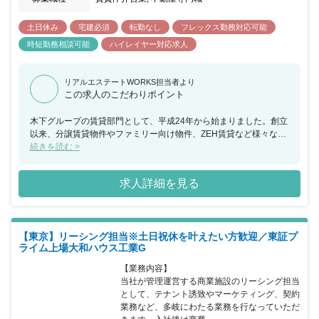
土日休み
宅建必須
転勤なし
フレックス勤務対応可能
時短勤務相談可能
ハイレイヤー対応求人
リアルエステートWORKS担当者より
この求人のこだわりポイント
木下グループの賃貸部門として、平成24年から始まりました。創立
以来、分譲賃貸物件やファミリー向け物件、ZEH賃貸など様々な要
望に応える物件情報を提供しています。東京、千葉、埼玉、神奈川
続きを読む >
県に加えて、東海地区や関西地区でも事業を展開しています。ま
た、木下グループは多岐にわたるサービスを提供する企業です。こ
求人詳細を見る
れらの点を踏まえながら、賃貸業務の強化を図れる方からの応募を
お待ちしています。なお、入社3ヵ月間は契約社員(その後正社員登
用を検討)となります。
【東京】リーシング担当※土日祝休を叶えたい方歓迎／東証プ
ライム上場大和ハウス工業G
【業務内容】

当社が管理運営する商業施設のリーシング担当
として、テナント誘致やマーケティング、契約
業務など、多岐にわたる業務を行なっていただ