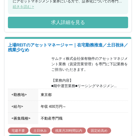
にアセットマネジメント業界にいる方で、証券化についての専門性
をつけたい方におすすめです。ホワイトな職場環境なので、専門性
続きを読む >
を追求するだけでなく、ワークライフバランスを充実させてたい方
もぜひご応募ください。
求人詳細を見る
上場REITのアセットマネージャー｜在宅勤務推進／土日祝休／
残業少なめ
サムティ株式会社保有物件のアセットマネジメ
ント業務（賃貸営業管理）を専門に下記業務を
ご担当いただきます。

【業務内容】 

■期中運営業務■リーシングマネジメン...
<勤務地>
東京都
<給与>
年収
400万円
～
<募集職種>
不動産専門職
宅建不要
土日休み
残業月20時間以内
固定給高め