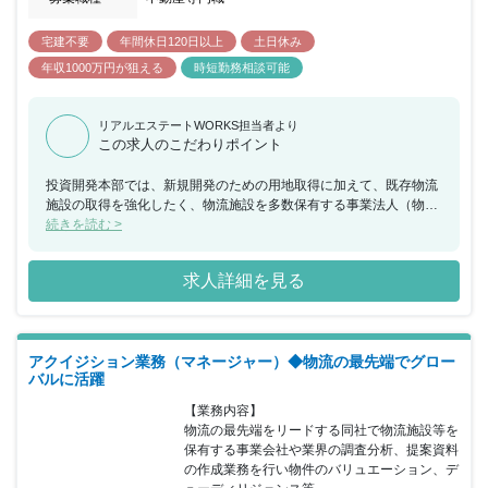
宅建不要
年間休日120日以上
土日休み
年収1000万円が狙える
時短勤務相談可能
リアルエステートWORKS担当者より
この求人のこだわりポイント
投資開発本部では、新規開発のための用地取得に加えて、既存物流
施設の取得を強化したく、物流施設を多数保有する事業法人（物流
会社・メーカー等）への保有賃貸物流施設の売却やセールアンドリ
続きを読む >
ースバック、空室・低稼働物件のバリューアッド等のソリューショ
ン提案ができる人材を通じた案件創出を目的として、法人向けの不
求人詳細を見る
動産関連のソリューション営業、仲介営業や信託銀行、証券会社、
大手仲介会社、大手不動産会社、不動産ファンド等での経験を活か
していただきます。
アクイジション業務（マネージャー）◆物流の最先端でグロー
バルに活躍
【業務内容】

物流の最先端をリードする同社で物流施設等を
保有する事業会社や業界の調査分析、提案資料
の作成業務を行い物件のバリュエーション、デ