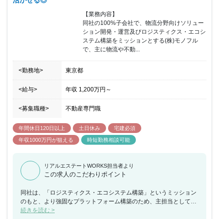
祝日休みのため、ワークライフバランスも整っております。
【業務内容】

同社の100%子会社で、物流分野向けソリュー
ション開発・運営及びロジスティクス・エコシ
ステム構築をミッションとする(株)モノフル
で、主に物流や不動...
<勤務地>
東京都
<給与>
年収
1,200万円
～
<募集職種>
不動産専門職
年間休日120日以上
土日休み
宅建必須
年収1000万円が狙える
時短勤務相談可能
リアルエステートWORKS担当者より
この求人のこだわりポイント
同社は、「ロジスティクス・エコシステム構築」というミッション
のもと、より強固なプラットフォーム構築のため、主担当として、
スタートアップ企業への投資・その後の事業成長支援や事業連携を
続きを読む >
推進し、ポートフォリオ拡充にあたっていただく方を採用したいと