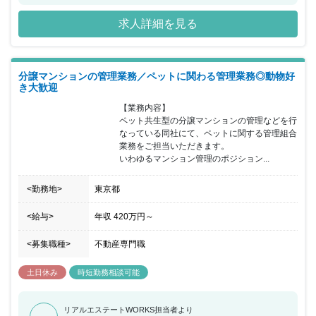
考えています。またファンド組成も計画しているため、ファンドレ
求人詳細を見る
イズ活動にもあたっていただきたいと考えています。入社後は、同
社やモノフルの事業内容及び戦略、モノフルの投資先企業につい
て、事業内容や事業進捗等について理解を深めていただき、投資候
補企業のソーシングから、投資検討・投資実行を経て、主担当とし
分譲マンションの管理業務／ペットに関わる管理業務◎動物好
て事業成長支援や事業連携を推進していただきます。並行して投資
き大歓迎
担当先社数を増やし、より強固なプラットフォーム構築のためポー
トフォリオ拡充や、ファンドレイズ活動にもあたっていただきま
【業務内容】

す。
ペット共生型の分譲マンションの管理などを行
なっている同社にて、ペットに関する管理組合
業務をご担当いただきます。

いわゆるマンション管理のポジション...
<勤務地>
東京都
<給与>
年収
420万円
～
<募集職種>
不動産専門職
土日休み
時短勤務相談可能
リアルエステートWORKS担当者より