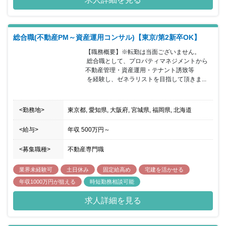
す。社員を第一に考え、リーマンショック時もリストラは行わず、
解雇がないのも企業の特徴です。
総合職(不動産PM～資産運用コンサル)【東京/第2新卒OK】
【職務概要】※転勤は当面ございません。

 総合職として、プロパティマネジメントから
不動産管理・資産運用・テナント誘致等

 を経験し、ゼネラリストを目指して頂きま...
<勤務地>
東京都, 愛知県, 大阪府, 宮城県, 福岡県, 北海道
<給与>
年収
500万円
～
<募集職種>
不動産専門職
業界未経験可
土日休み
固定給高め
宅建を活かせる
年収1000万円が狙える
時短勤務相談可能
求人詳細を見る