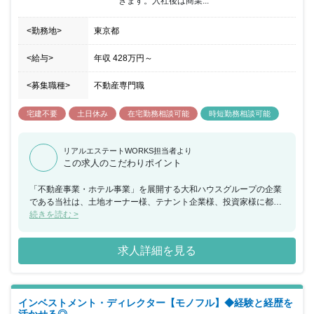
きます。入社後は商業...
<勤務地>
東京都
<給与>
年収
428万円
～
<募集職種>
不動産専門職
宅建不要
土日休み
在宅勤務相談可能
時短勤務相談可能
リアルエステートWORKS担当者より
この求人のこだわりポイント
「不動産事業・ホテル事業」を展開する大和ハウスグループの企業
である当社は、土地オーナー様、テナント企業様、投資家様に都心
から郊外まで規模は問わず不動産価値の最大化を図るためのソリュ
続きを読む >
ーションを提供しております。また施設の一生に寄り添うため「不
動産賃貸事業」「SC事業」「PM事業」「リテール事業」 の4つの
求人詳細を見る
事業を行い、ワンストップでサービス提供をしております。 「ホテ
ル事業」については、都市型ホテルとして全国に74のホテルを展開
し、街の活性化に貢献して行くことを目標にしています。 その他
OJTによる教育や、資格取得支援制度なども用意されており、安心
インベストメント・ディレクター【モノフル】◆経験と経歴を
した就業環境に身を置くことができ、年間休日も120日以上で土日
活かせる◎