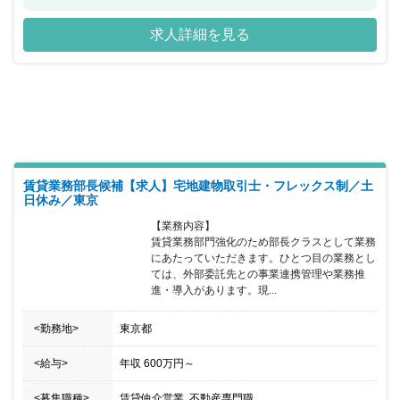
ーションを提供しております。また施設の一生に寄り添うため「不
動産賃貸事業」「SC事業」「PM事業」「リテール事業」 の4つの
求人詳細を見る
事業を行い、ワンストップでサービス提供をしております。 「ホテ
ル事業」については、都市型ホテルとして全国に74のホテルを展開
し、街の活性化に貢献して行くことを目標にしています。 その他
OJTによる教育や、資格取得支援制度なども用意されており、安心
した就業環境に身を置くことができ、年間休日も120日以上で土日
祝日休みのため、ワークライフバランスも整っております。
賃貸業務部長候補【求人】宅地建物取引士・フレックス制／土
日休み／東京
【業務内容】

賃貸業務部門強化のため部長クラスとして業務
にあたっていただきます。ひとつ目の業務とし
ては、外部委託先との事業連携管理や業務推
進・導入があります。現...
<勤務地>
東京都
<給与>
年収
600万円
～
<募集職種>
賃貸仲介営業, 不動産専門職