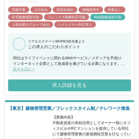
宅建不要
土日休み
固定給高め
積極採用中
転勤なし
在宅勤務相談可能
フレックス勤務対応可能
時短勤務相談可能
上場企業のグループ会社
ハイレイヤー対応求人
リアルエステートWORKS担当者より
この求人のこだわりポイント
同社はライフイベントに関わるWebサービス／メディアを手掛け、
インターネット企業として急成長を遂げている企業になります。
2018年6月には東証プライム市場に上場を果たし、11期連続で増収
続きを読む >
を 実現しており、事業規模を拡大させ続けています。 主力事業の
ライフサービスプラットフォーム事業では40を超える メディアの
求人詳細を見る
運営を手掛け、ユーザーの最良な意思決定をサポートする インター
ネットメディアを展開しています。 同ポジションでは主力事業の事
業責任者候補での採用となります。 更なる事業拡大に向けた事業戦
略の立案～実行など上流工程に 携わっていただき、経営陣と近いポ
【東京】建物管理営業／フレックスタイム制／テレワーク推進
ジションでご活躍いただきます。 事業面・組織面両軸での課題を解
決に導いていただき、 同社の中核メンバーとして事業の成長を牽引
【業務内容】

していただく、 ハイクラスなポジションでの採用となります。
不動産資産の有効活用としてオーナー様にオフ
ィスビルやRCマンションを提供している同社
にて建物管理業務の新規開拓営業を行なってい