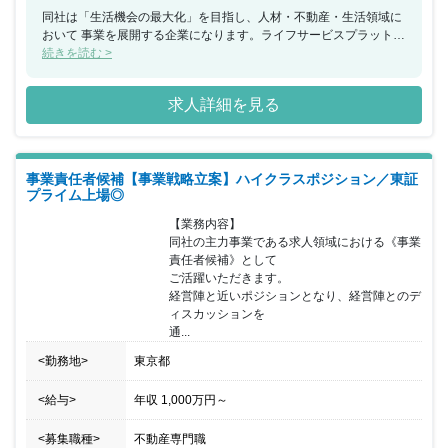
同社は「生活機会の最大化」を目指し、人材・不動産・生活領域に
おいて 事業を展開する企業になります。ライフサービスプラットフ
ォーム事業では 現在40以上のメディアを手掛けており、連結売上
続きを読む >
収益350億円超、 EBITDA100億円超の達成を目指し事業拡大を図っ
ています。 同ポジションはハイクラス求人となっており、経営視点
求人詳細を見る
を持ちながら、 事業の方向性を決定し、推進力を持って実行して頂
ける方を期待しています。 じげんグループのコアメンバーとして事
業拡大に寄与していただきます。 企業と個人をマッチングするサー
ビスを提供からスタートした同社ですが、 企業と個人、じげんに関
事業責任者候補【事業戦略立案】ハイクラスポジション／東証
わる全ての人々の未来をつくる会社へと成長を遂げ 人生の岐路に立
プライム上場◎
つすべての人の未来をアップデートする、 「総合ライフプラットフ
ォームカンパニー」を目指しており、 年々急成長を遂げる同社にて
【業務内容】

更なるキャリアアップが可能となっています。
同社の主力事業である求人領域における《事業
責任者候補》として

ご活躍いただきます。

経営陣と近いポジションとなり、経営陣とのデ
ィスカッションを

通...
<勤務地>
東京都
<給与>
年収
1,000万円
～
<募集職種>
不動産専門職