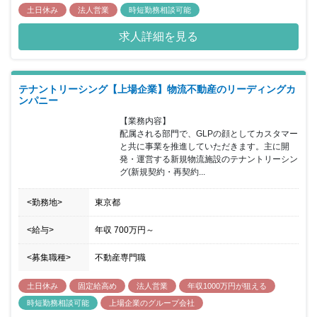
土日休み
法人営業
時短勤務相談可能
求人詳細を見る
テナントリーシング【上場企業】物流不動産のリーディングカ
ンパニー
【業務内容】

配属される部門で、GLPの顔としてカスタマー
と共に事業を推進していただきます。主に開
発・運営する新規物流施設のテナントリーシン
グ(新規契約・再契約...
<勤務地>
東京都
<給与>
年収
700万円
～
<募集職種>
不動産専門職
土日休み
固定給高め
法人営業
年収1000万円が狙える
時短勤務相談可能
上場企業のグループ会社