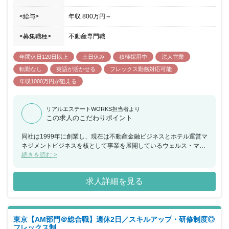
<給与>
年収
800万円
～
<募集職種>
不動産専門職
年間休日120日以上
土日休み
積極採用中
法人営業
転勤なし
英語が活かせる
フレックス勤務対応可能
年収1000万円が狙える
リアルエステートWORKS担当者より
この求人のこだわりポイント
同社は1999年に創業し、現在は不動産金融ビジネスとホテル運営マ
ネジメントビジネスを核として事業を展開しているウェルス・マネ
ジメント株式会社（2022年4月東証スタンダード市場上場）のグル
続きを読む >
ープ会社です。 少数精鋭のブティック型資産運用会社であることが
特徴で、同社の主要メンバーは、過去4,000億円の不動産及び債権
求人詳細を見る
案件に関わることで、不動産投資マーケットにおいて実績を積み、
アセットマネジメント業務の領域でも我が国の不動産金融市場の黎
明期から多数のファンドを組成してきました。 お客様のご期待にお
応えするサービスの提供を可能にするため、同社は広範囲かつ細や
東京【AM部門＠総合職】週休2日／スキルアップ・研修制度◎
かなネットワークを構築しています。 【同社の魅力】 全社員の顔
フレックス制
が見えやすく、風通しの良い社風です。また有給以外にも5日連続