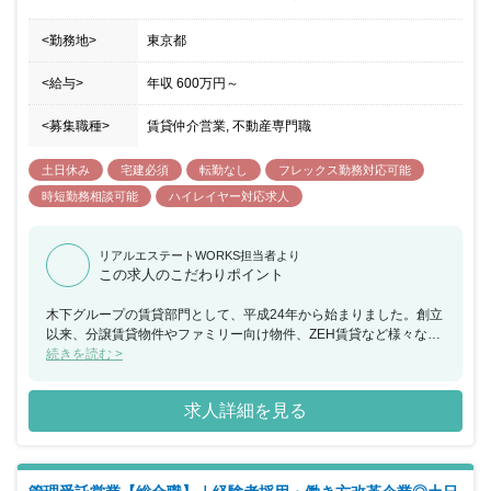
<勤務地>
東京都
<給与>
年収
600万円
～
<募集職種>
賃貸仲介営業, 不動産専門職
土日休み
宅建必須
転勤なし
フレックス勤務対応可能
時短勤務相談可能
ハイレイヤー対応求人
リアルエステートWORKS担当者より
この求人のこだわりポイント
木下グループの賃貸部門として、平成24年から始まりました。創立
以来、分譲賃貸物件やファミリー向け物件、ZEH賃貸など様々な要
望に応える物件情報を提供しています。東京、千葉、埼玉、神奈川
続きを読む >
県に加えて、東海地区や関西地区でも事業を展開しています。ま
た、木下グループは多岐にわたるサービスを提供する企業です。こ
求人詳細を見る
れらの点を踏まえながら、賃貸業務の強化を図れる方からの応募を
お待ちしています。なお、入社3ヵ月間は契約社員(その後正社員登
用を検討)となります。