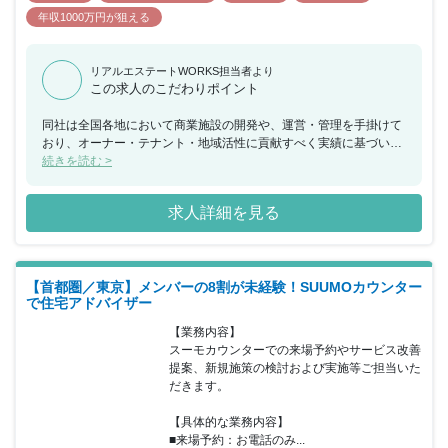
として発展してまいります。 ※東急不動産リート・マネジメント株
年収1000万円が狙える
式会社へ配属 上場REIT/私募REITの取扱い部門でご活躍いただけま
す。 ※東急不動産
キャピタル・マネジメント株式会社へ配属（出向） 同社への勤務を
リアルエステートWORKS担当者より
この求人のこだわりポイント
通じて私募ファンドを取扱うため、運用業務のスキル獲得も可能で
す。 その他には、下記のような取り組みをおこなっています。 ◎
財形貯蓄/持ち株制度には奨励金がございます。 ◎1レセプト3000
同社は全国各地において商業施設の開発や、運営・管理を手掛けて
円を超える医療機関での会計は共済給付金が適用されます(健保適用
おり、オーナー・テナント・地域活性に貢献すべく実績に基づいた
外除く) ◎東急ハーヴェストクラブ・東急ホテルズ、東急ステイ、
最適な開発を行い、運営・管理を行っております。 「まちを元気
続きを読む >
東急REIホテル等がお得に利用できます！ また、社員の研修・資格
に、ひとに笑顔を。」モットーに「不動産賃貸事業」「SC事業」
支援にも力を入れています。 ◎ビジネススキル研修（グロービス
「PM事業」「リテール事業」「ホテル事業」を展開する大和ハウ
求人詳細を見る
等） ◎英会話（ビズメイツ、DMM英会話等） ◎各種PCスキル（ネ
スグループの企業です。 投資戦略部担当として投資案件等について
ットラーニング等） ◎継続学習支援（業務上必要な研修を費用会社
不動産の資産価値の調査、社内報告資料の作成などおまかせできる
負担で受講可能） ★資格取得支援制度には宅地建物取引士、不動産
方を募集することとなりました。 不動産会社や金融機関などから投
証券化マスター、証券アナリスト等40種類以上有り。 ★お祝い金
資案件の情報収集、社外との調整だけでなく社内との調整も必要と
【首都圏／東京】メンバーの8割が未経験！SUUMOカウンター
制度、講習費・受験費用の補助等ございます。
なる為、コミュニケーション能力や豊富な経験が必要となります。
で住宅アドバイザー
また、投資案件ということもあり仕事の内容が結果を左右する重要
な役割となります。今までの経験活かして投資戦略部をリードして
【業務内容】

いただける方を歓迎いたします。
スーモカウンターでの来場予約やサービス改善
提案、新規施策の検討および実施等ご担当いた
だきます。

【具体的な業務内容】

■来場予約：お電話のみ...