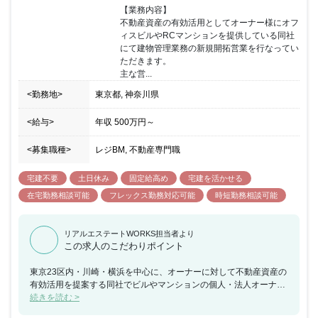
【業務内容】

不動産資産の有効活用としてオーナー様にオフ
ィスビルやRCマンションを提供している同社
にて建物管理業務の新規開拓営業を行なってい
ただきます。

主な営...
<勤務地>
東京都, 神奈川県
<給与>
年収
500万円
～
<募集職種>
レジBM, 不動産専門職
宅建不要
土日休み
固定給高め
宅建を活かせる
在宅勤務相談可能
フレックス勤務対応可能
時短勤務相談可能
リアルエステートWORKS担当者より
この求人のこだわりポイント
東京23区内・川崎・横浜を中心に、オーナーに対して不動産資産の
有効活用を提案する同社でビルやマンションの個人・法人オーナー
様から建物管理業務（清掃、設備の管理・点検、テナント対応等）
続きを読む >
を新規またはリプレースにより受託する、建物管理営業を行なって