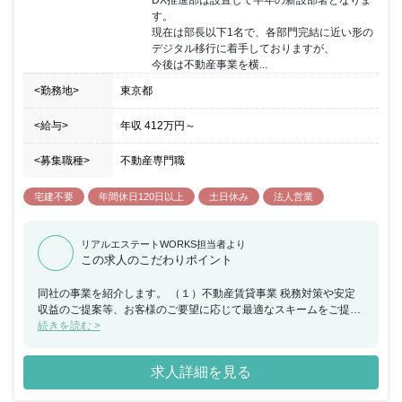
す。

現在は部長以下1名で、各部門完結に近い形の
デジタル移行に着手しておりますが、

今後は不動産事業を横...
<勤務地>
東京都
<給与>
年収
412万円
～
<募集職種>
不動産専門職
宅建不要
年間休日120日以上
土日休み
法人営業
リアルエステートWORKS担当者より
この求人のこだわりポイント
同社の事業を紹介します。 （１）不動産賃貸事業 税務対策や安定
収益のご提案等、お客様のご要望に応じて最適なスキームをご提案
いたします。 開発後の施設のメンテナンスやテナントの契約管理ま
続きを読む >
で、施設に関わる一切を対応いたします （２）SC事業 全国各地の
施設管理のノウハウをもとに、大型ショッピングセンターを運営し
求人詳細を見る
ています。 地域に愛される商業施設を目指して運営しております。
（３）PM事業 お持ちの資産の最大化や事業経営の円滑化等、課題