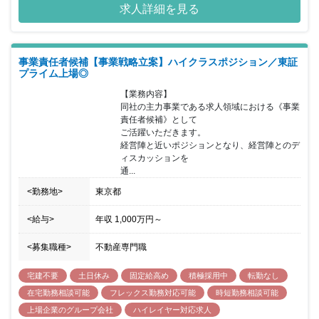
求人詳細を見る
を持ちながら、 事業の方向性を決定し、推進力を持って実行して頂
ける方を期待しています。 じげんグループのコアメンバーとして事
業拡大に寄与していただきます。 企業と個人をマッチングするサー
ビスを提供からスタートした同社ですが、 企業と個人、じげんに関
事業責任者候補【事業戦略立案】ハイクラスポジション／東証
わる全ての人々の未来をつくる会社へと成長を遂げ 人生の岐路に立
プライム上場◎
つすべての人の未来をアップデートする、 「総合ライフプラットフ
ォームカンパニー」を目指しており、 年々急成長を遂げる同社にて
【業務内容】

更なるキャリアアップが可能となっています。
同社の主力事業である求人領域における《事業
責任者候補》として

ご活躍いただきます。

経営陣と近いポジションとなり、経営陣とのデ
ィスカッションを

通...
<勤務地>
東京都
<給与>
年収
1,000万円
～
<募集職種>
不動産専門職
宅建不要
土日休み
固定給高め
積極採用中
転勤なし
在宅勤務相談可能
フレックス勤務対応可能
時短勤務相談可能
上場企業のグループ会社
ハイレイヤー対応求人