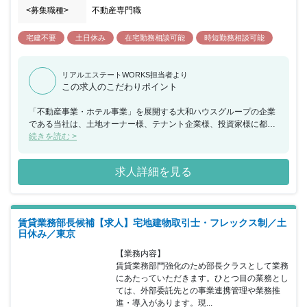
<募集職種>
不動産専門職
宅建不要
土日休み
在宅勤務相談可能
時短勤務相談可能
リアルエステートWORKS担当者より
この求人のこだわりポイント
「不動産事業・ホテル事業」を展開する大和ハウスグループの企業
である当社は、土地オーナー様、テナント企業様、投資家様に都心
から郊外まで規模は問わず不動産価値の最大化を図るためのソリュ
続きを読む >
ーションを提供しております。また施設の一生に寄り添うため「不
動産賃貸事業」「SC事業」「PM事業」「リテール事業」 の4つの
求人詳細を見る
事業を行い、ワンストップでサービス提供をしております。 「ホテ
ル事業」については、都市型ホテルとして全国に74のホテルを展開
し、街の活性化に貢献して行くことを目標にしています。 その他
OJTによる教育や、資格取得支援制度なども用意されており、安心
賃貸業務部長候補【求人】宅地建物取引士・フレックス制／土
した就業環境に身を置くことができ、年間休日も120日以上で土日
日休み／東京
祝日休みのため、ワークライフバランスも整っております。
【業務内容】

賃貸業務部門強化のため部長クラスとして業務
にあたっていただきます。ひとつ目の業務とし
ては、外部委託先との事業連携管理や業務推
進・導入があります。現...