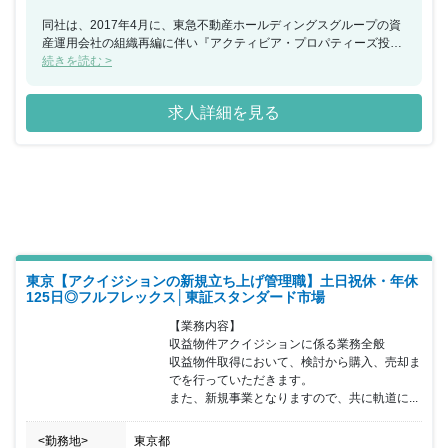
同社は、2017年4月に、東急不動産ホールディングスグループの資
産運用会社の組織再編に伴い『アクティビア・プロパティーズ投資
法人』『コンフォリア・レジデンシャル投資法人』『ブローディ
続きを読む >
ア・プライベート投資法人』を運用する資産運用会社として発足し
ました。今回、アクイジション部門の総合職として物件取得～売却
求人詳細を見る
業務全般をご担当いただける方を募集することとなりました。専門
性を高めたい方やチャレンジ精神の強い方など行動力のある方を求
めております。充実した福利厚生やグループ会社も含めた社内での
キャリア形成など先を見据えた働きやすい環境が特徴です。同グル
ープが培ってきたノウハウや人材を最大限に活用しながら、不動産
マネジメントにおける『プロフェッショナル集団』として、「AUM
を業界No.1(質･量で業界No.1)」・「選ばれる会社No.1」を目標
に、クオリティの高い不動産投資運用サービスを提供し、投資主価
値の最大化を図る同社でご活躍いただける方を歓迎いたします。
東京【アクイジションの新規立ち上げ管理職】土日祝休・年休
125日◎フルフレックス│東証スタンダード市場
【業務内容】

収益物件アクイジションに係る業務全般

収益物件取得において、検討から購入、売却ま
でを行っていただきます。

また、新規事業となりますので、共に軌道に...
<勤務地>
東京都