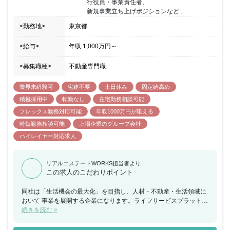
行役員・事業責任者、

トも目指せるポジションです。 【入社~3ヶ月 OJT期間】 ・物流
新規事業立ち上げポジションなど...
不動産のマーケットの把握、契約締結までの流れの理解 【~半年時
点】 ・一人で営業が実施可能な知識レベルの習得 ・新規営業の実
<勤務地>
東京都
施、担当企業のフォロー 【~1年時点】 ・物件の主担当として、 営
業戦略の策定及び商品性の検討（Gリーダーのサポートあり）
<給与>
年収
1,000万円
～
<募集職種>
不動産専門職
業界未経験可
宅建不要
土日休み
固定給高め
積極採用中
転勤なし
在宅勤務相談可能
フレックス勤務対応可能
年収1000万円が狙える
時短勤務相談可能
上場企業のグループ会社
ハイレイヤー対応求人
リアルエステートWORKS担当者より
この求人のこだわりポイント
同社は「生活機会の最大化」を目指し、人材・不動産・生活領域に
おいて 事業を展開する企業になります。ライフサービスプラットフ
ォーム事業では 現在40以上のメディアを手掛けており、連結売上
続きを読む >
収益350億円超、 EBITDA100億円超の達成を目指し事業拡大を図っ
ています。 同ポジションはハイクラス求人となっており、経営視点