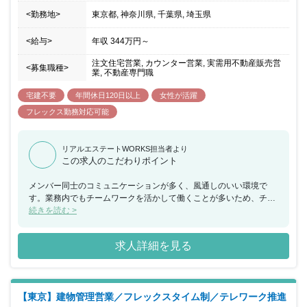
<勤務地>
東京都, 神奈川県, 千葉県, 埼玉県
<給与>
年収
344万円
～
注文住宅営業, カウンター営業, 実需用不動産販売営
<募集職種>
業, 不動産専門職
宅建不要
年間休日120日以上
女性が活躍
フレックス勤務対応可能
リアルエステートWORKS担当者より
この求人のこだわりポイント
メンバー同士のコミュニケーションが多く、風通しのいい環境で
す。業務内でもチームワークを活かして働くことが多いため、チー
ムで何かを成し遂げたいと考えている方におススメの求人です。ま
続きを読む >
た、年間休日が130日もあり、産休希望者の取得が123％、再雇用
制度など女性のライフイベントにも沿った制度が整っております。
求人詳細を見る
【東京】建物管理営業／フレックスタイム制／テレワーク推進