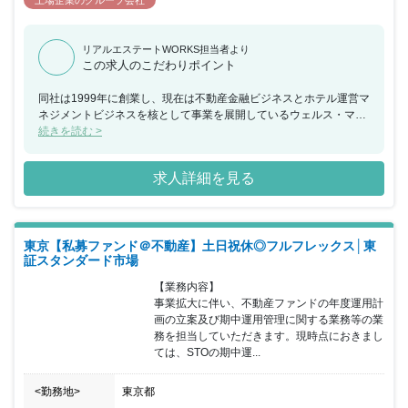
上場企業のグループ会社
リアルエステートWORKS担当者より
この求人のこだわりポイント
同社は1999年に創業し、現在は不動産金融ビジネスとホテル運営マ
ネジメントビジネスを核として事業を展開しているウェルス・マネ
ジメント株式会社（2022年4月東証スタンダード市場上場）のグル
続きを読む >
ープ会社です。 少数精鋭のブティック型資産運用会社であることが
特徴で、同社の主要メンバーは、過去4,000億円の不動産及び債権
求人詳細を見る
案件に関わることで、不動産投資マーケットにおいて実績を積み、
アセットマネジメント業務の領域でも我が国の不動産金融市場の黎
明期から多数のファンドを組成してきました。 お客様のご期待にお
応えするサービスの提供を可能にするため、同社は広範囲かつ細や
東京【私募ファンド＠不動産】土日祝休◎フルフレックス│東
かなネットワークを構築しています。 【同社の魅力】 全社員の顔
証スタンダード市場
が見えやすく、風通しの良い社風です。また有給以外にも5日連続
で取得できるリフレッシュ休暇やコアタイム無しのフル・フレック
【業務内容】

スなので、ご自身の裁量で出勤時間を調整出来ます。その他にも資
事業拡大に伴い、不動産ファンドの年度運用計
格支援、住宅手当、フリードリンクなどの福利厚生がございます。
画の立案及び期中運用管理に関する業務等の業
務を担当していただきます。現時点におきまし
ては、STOの期中運...
<勤務地>
東京都