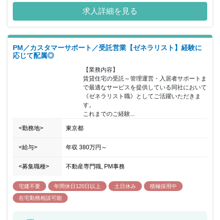
いただきます。 所属いただく管理営業部は、部長１名、課長１名、
求人詳細を見る
担当４名の７名で構成されています。 当社は、２００年以上続く鈴
与グループにおいて、建設・ビルメンテナンス事業の中核を担って
います。管理物件数は年々増加しており、さらなる事業拡大にむけ
て建物管理の受託強化のため設置されたのが管理営業部 管理営業
PM／カスタマーサポート／受託営業【ゼネラリスト】経験に
課です。 管理営業部で受託した案件は、フロント窓口の部門に引き
応じて配属◎
継がれその後のフォローまで当社で一貫して行います。
【業務内容】

賃貸住宅の受託～管理運営・入居者サポートま
で最適なサービスを提供している同社において
《ゼネラリスト職》としてご活躍いただきま
す。

これまでのご経験...
<勤務地>
東京都
<給与>
年収
380万円
～
<募集職種>
不動産専門職, PM事務
宅建不要
年間休日120日以上
土日休み
積極採用中
在宅勤務相談可能