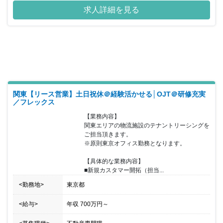
ではなく、社会と共にどう成長していけるかについて同社の立場か
求人詳細を見る
ら考えています。人と社会、未来の暮らしのあり方を描いていきた
いと願っています。 ワークライフバランス重視の環境でオンオフの
メリハリを付けた働き方が可能です。
関東【リース営業】土日祝休＠経験活かせる│OJT＠研修充実
／フレックス
【業務内容】

関東エリアの物流施設のテナントリーシングを
ご担当頂きます。

※原則東京オフィス勤務となります。

【具体的な業務内容】

■新規カスタマー開拓（担当...
<勤務地>
東京都
<給与>
年収
700万円
～