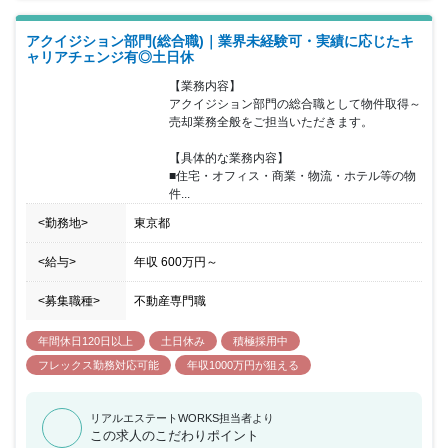
に応じてご提案いたします。物件の規模や立地を問わず、 大型商業
施設やオフィスビル・物流施設まで幅広く対応いたします。 （４）
アクイジション部門(総合職)｜業界未経験可・実績に応じたキ
リテール事業 ホテルに併設して利便性を高めたコンビニ、書店・温
ャリアチェンジ有◎土日休
浴施設・カフェ等、様々な形態の店舗運営を行っています。 店舗経
営を通じて、テナント企業様が営業しやすい商業施設づくりに活か
【業務内容】

しています。 （５）ホテル事業 全国に都市型ホテルを展開してい
アクイジション部門の総合職として物件取得～
ます。ビジネス利用はもちろん、 観光でも利用しやすいホテルづく
売却業務全般をご担当いただきます。

りを行っています。 ご宿泊いただいた全てのお客様が笑顔で朝をお
迎えいただくために、 快適な客室、充実した設備・備品、そしてス
【具体的な業務内容】

タッフの心からのもてなしをご提供致します。 上記の事業を行いな
■住宅・オフィス・商業・物流・ホテル等の物
がら、自社の成長だけを目指すのではなく、 社会と共にどう成長し
件...
ていけるかについて私たちの立場から考え、 人と社会、未来の暮ら
しのあり方を描いていきたいと考えています。
<勤務地>
東京都
<給与>
年収
600万円
～
<募集職種>
不動産専門職
年間休日120日以上
土日休み
積極採用中
フレックス勤務対応可能
年収1000万円が狙える
リアルエステートWORKS担当者より
この求人のこだわりポイント