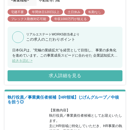
<募集職種>
不動産専門職
宅建不要
年間休日120日以上
土日休み
転勤なし
フレックス勤務対応可能
年収1000万円が狙える
リアルエステートWORKS担当者より
この求人のこだわりポイント
日本GLPは、”究極の業績拡大”を経営として目指し、 事業の多角化
を進めています。この事業成長スピードに合わせた 企業認知拡大・
企業ブランディングが急務となっており、 広報・ブランディング体
続きを読む >
制の強化を推進しています。 また、物流施設事業で近年ブランド強
化に取り組んでいる ALFALINK」ブランドは、今後関西にも展開を
求人詳細を見る
広げていく 予定であり、エリアの広がりにも対応していくことが必
要な状況です。 【どのような志向の人物がマッチするか】 ・何事
も明るく前向きに業務を行う姿勢 ・既存の概念に捉われない柔軟な
発想 ・自ら考えて自発的に行動し、周囲を巻き込み行動を起こせる
執行役員／事業責任者候補【HR領域】じげんグループ／中核
・チームや会社のことを考えて行動を起こせる ・自分の伝えたいこ
を担う◎
とを整理して伝える力、相手の意図を理解し、 理解を深めるための
傾聴する姿勢 【やりがい・身につくこと】 物流不動産業界のリー
【業務内容】

ディングカンパニーであるGLPは、 常に成長し変化し続けるカルチ
執行役員／事業責任者候補としてお迎えいたし
ャーがあります。 その中で、世の中で注目される案件を自ら推進
ます。

し、 進化し続ける物流施設の未来を創り上げることは、 ご自身の
主にHR領域に特化していただき、HR事業の執
キャリアアップに繋がると確信しています。 将来的にはマネジメン