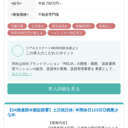
<給与>
年収
700万円
～
<募集職種>
不動産専門職
宅建不要
土日休み
固定給高め
積極採用中
転勤なし
年収1000万円が狙える
ハイレイヤー対応求人
リアルエステートWORKS担当者より
この求人のこだわりポイント
同社は自社ブランドマンション「RELIA」の開発・展開、 資産運用
型マンションの販売、賃貸仲介業務、賃貸管理事業を 事業として手
掛けています。 これまでは創業から投資用不動産で業績を順調に伸
続きを読む >
ばしており、 直近では売買仲介事業・リノベーション事業・賃貸事
業などの 新たな事業展開も積極的に進めています。 またDX化・
求人詳細を見る
WEBサービスの活用にも積極的に投資を進め、 確実に会社の成長
を加速化させていっております。 今回のポジションでは《新規事
業》の立ち上げポジションとなり 0から事業を創り上げていただき
ます。 事業収益化までの事業構築からマネジメントまで、 新規事
【DX推進部＠新設部署】土日祝日休│年間休日123日◎残業少
業ならではの業務を経験しスキルアップが見込めます。
なめ
【業務内容】

DX推進部は設置して半年の新設部署となりま