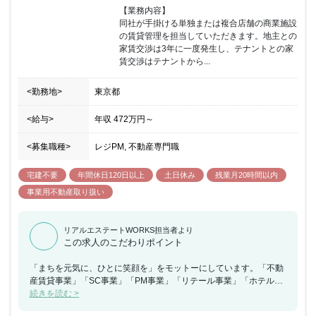
不動産金融を営むリシェス・マネジメント株式会社、ウェルス・リ
【業務内容】

アルティ・マネジメント株式会社と、ホテル運営事業を行うワール
同社が手掛ける単独または複合店舗の商業施設
ド・ブランズ・コレクション ホテルズ＆リゾーツ株式会社の子会社
の賃貸管理を担当していただきます。地主との
三社を中心に業務展開をはかり、お客様のサポートを行っておりま
家賃交渉は3年に一度発生し、テナントとの家
す。 【同社の魅力】 全社員の顔が見えやすく、風通しの良い社風
賃交渉はテナントから...
です。また有給以外にも5日連続で取得できるリフレッシュ休暇や
コアタイム無しのフル・フレックスなので、ご自身の裁量で出勤時
<勤務地>
東京都
間を調整出来ます。その他にも資格支援、住宅手当、フリードリン
クなどの福利厚生がございます。※ウェルス・リアルティ・マネジ
メント株式会社に在籍出向となります。 勤務地や給与など条件に変
<給与>
年収
472万円
～
更ありません。
<募集職種>
レジPM, 不動産専門職
宅建不要
年間休日120日以上
土日休み
残業月20時間以内
事業用不動産取り扱い
リアルエステートWORKS担当者より
この求人のこだわりポイント
「まちを元気に、ひとに笑顔を」をモットーにしています。「不動
産賃貸事業」「SC事業」「PM事業」「リテール事業」「ホテル事
業」を展開する大和ハウスグループの企業です！同社は、商業領域
続きを読む >
ではトップクラスのデベロッパーです。 自社の成長だけを目指すの