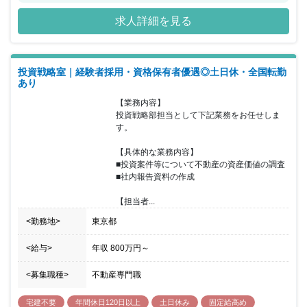
す。数多くのアセットタイプ(レジデンス/オフィス/リテール/物流/ホ
求人詳細を見る
テル等)がございます。インフラ/インダストリー等新分野アセット
にも挑戦出来ます。配属部署はご自身の経験やご希望を踏まえ、決
定いたします。 証券化関連実務の専門性を高めたい方は、活躍でき
るフィールドがあります。 《東急不動産リート・マネジメント株式
投資戦略室｜経験者採用・資格保有者優遇◎土日休・全国転勤
会社について》 ■2017年4月に、東急不動産ホールディングスグル
あり
ープの資産運用会社の組織再編に伴い『アクティビア・プロパティ
ーズ投資法人』『コンフォリア・レジデンシャル投資法人』『ブロ
【業務内容】

ーディア・プライベート投資法人』を運用する資産運用会社として
投資戦略部担当として下記業務をお任せしま
発足しました。 ■運用資産残高（AUM:取得価格ベース）は1.2兆円
す。

を超え国内有数のリート運用会社へ成長してまいりました。平行し
て組織体制の強化をすることで、安定した運用体制を構築してまい
【具体的な業務内容】

りました。 ■東急不動産ホールディングスグループが培ってきたノ
■投資案件等について不動産の資産価値の調査

ウハウや人材を最大限に活用しながら、不動産マネジメントにおけ
■社内報告資料の作成

る『プロフェッショナル集団』として、「AUMを業界No.1(質･量で
業界No.1)」・「選ばれる会社No.1」を目標に、クオリティの高い
【担当者...
不動産投資運用サービスを提供し、投資主価値の最大化を図ってい
きます。 《東急不動産キャピタル・マネジメントについて》
<勤務地>
東京都
■2007年2月に国内外機関投資家向け不動産プライベートファンド
専業のマネジメント会社として発足しました。 ■2022年度のAUM
<給与>
年収
800万円
～
は1.4兆を達成しました。平行してESGの取組み、DX体制の強化を
含めた組織体制の強化を図り、投資家の皆様の信頼に応える質の高
<募集職種>
不動産専門職
い様々な商品やサービスを提供しております。 ■クオリティの高い
不動産投資サービスの開発・提供を通じた社会の発展への貢献を理
宅建不要
年間休日120日以上
土日休み
固定給高め
念に掲げ、今後も投資家・事業パートナー・従業員に選ばれる会社