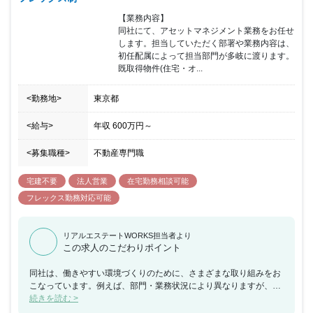
で取得できるリフレッシュ休暇やコアタイム無しのフル・フレック
【業務内容】

スなので、ご自身の裁量で出勤時間を調整出来ます。その他にも資
同社にて、アセットマネジメント業務をお任せ
格支援、住宅手当、フリードリンクなどの福利厚生がございます。
します。担当していただく部署や業務内容は、
初任配属によって担当部門が多岐に渡ります。
既取得物件(住宅・オ...
<勤務地>
東京都
<給与>
年収
600万円
～
<募集職種>
不動産専門職
宅建不要
法人営業
在宅勤務相談可能
フレックス勤務対応可能
リアルエステートWORKS担当者より
この求人のこだわりポイント
同社は、働きやすい環境づくりのために、さまざまな取り組みをお
こなっています。例えば、部門・業務状況により異なりますが、在
宅勤務を週1～2日程度を取り入れています。（入社直後はOJTのた
続きを読む >
め、ご出社いただきます。） 同社や配属先について紹介いたしま