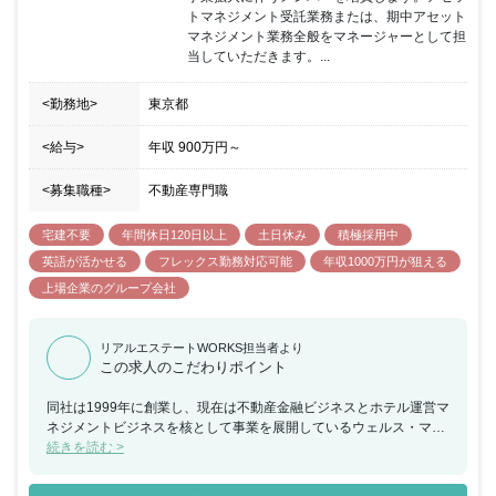
トマネジメント受託業務または、期中アセット
マネジメント業務全般をマネージャーとして担
当していただきます。...
<勤務地>
東京都
<給与>
年収
900万円
～
<募集職種>
不動産専門職
宅建不要
年間休日120日以上
土日休み
積極採用中
英語が活かせる
フレックス勤務対応可能
年収1000万円が狙える
上場企業のグループ会社
リアルエステートWORKS担当者より
この求人のこだわりポイント
同社は1999年に創業し、現在は不動産金融ビジネスとホテル運営マ
ネジメントビジネスを核として事業を展開しているウェルス・マネ
ジメント株式会社（2022年4月東証スタンダード市場上場）のグル
続きを読む >
ープ会社です。 少数精鋭のブティック型資産運用会社であることが
特徴で、同社の主要メンバーは、過去4,000億円の不動産及び債権