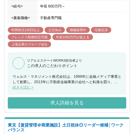
<給与>
年収
600万円
～
<募集職種>
不動産専門職
年間休日120日以上
土日休み
積極採用中
宅建必須
フレックス勤務対応可能
年収1000万円が狙える
上場企業のグループ会社
リアルエステートWORKS担当者より
この求人のこだわりポイント
ウェルス・マネジメント株式会社は、1999年に金融メディア事業と
して創業し、2013年に不動産金融事業の会社へと転換を図り、
2015年よりホテル運営事業をスタートさせました。同年、金融メデ
続きを読む >
ィア事業を譲渡し、不動産金融事業とホテル運営事業に注力する現
在の体制を構築しております。「快適な時間と空間づくりを通し
求人詳細を見る
て、日本の魅力と文化を、「体験価値」として提供し、あらゆるお
客様に感動と安定的な繁栄をお届けすることで、豊かな社会の発展
に貢献する」ことを理念として業務を推進しており、2022年4月に
は、東証スタンダード市場に上場しております。ホールディングス
東京【賃貸管理＠商業施設】土日祝休◎リーダー候補│ワーク
として、グループ会社の経営管理を行うほか、グループ会社が組成
バランス
するファンドスキームへの自己投資を行っています。現在は、主に