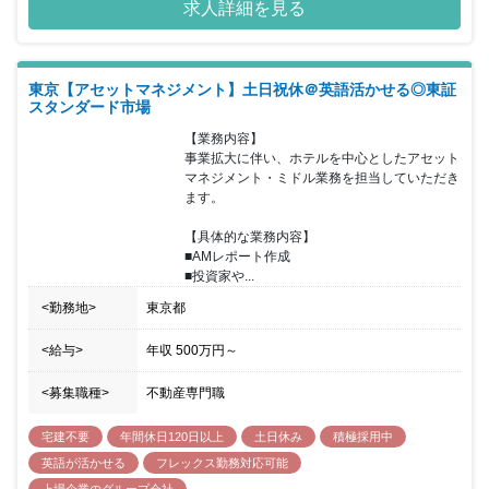
求人詳細を見る
案件に関わることで、不動産投資マーケットにおいて実績を積み、
アセットマネジメント業務の領域でも我が国の不動産金融市場の黎
明期から多数のファンドを組成してきました。 お客様のご期待にお
応えするサービスの提供を可能にするため、同社は広範囲かつ細や
東京【アセットマネジメント】土日祝休＠英語活かせる◎東証
かなネットワークを構築しています。 【同社の魅力】 全社員の顔
スタンダード市場
が見えやすく、風通しの良い社風です。また有給以外にも5日連続
で取得できるリフレッシュ休暇やコアタイム無しのフル・フレック
【業務内容】

スなので、ご自身の裁量で出勤時間を調整出来ます。その他にも資
事業拡大に伴い、ホテルを中心としたアセット
格支援、住宅手当、フリードリンクなどの福利厚生がございます。
マネジメント・ミドル業務を担当していただき
ます。

【具体的な業務内容】

■AMレポート作成

■投資家や...
<勤務地>
東京都
<給与>
年収
500万円
～
<募集職種>
不動産専門職
宅建不要
年間休日120日以上
土日休み
積極採用中
英語が活かせる
フレックス勤務対応可能