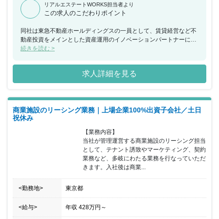
リアルエステートWORKS担当者より
この求人のこだわりポイント
同社は東急不動産ホールディングスの一員として、賃貸経営など不
動産投資をメインとした資産運用のイノベーションパートナーにな
ります。 東急グループの安定的な経営基盤と豊富なノウハウを活か
続きを読む >
し、資産運用に求められる多彩なサービスをお客様に提案していま
す。 同ポジションではゼネラリスト職（総合職）としての採用とな
求人詳細を見る
り、配属先はこれまで培ってきたご経験を活かせるポジションへの
配属となります。 ジョブローテーションも可能となっており、不動
産業界でのキャリアアップも1社で叶えることができます。 仲間と
協力しやすい距離感の近さが同社の強みで、仲間・オーナー様とも
商業施設のリーシング業務｜上場企業100%出資子会社／土日
密にコミュニケーションを図りながら業務を進めていくことが可能
祝休み
です。
【業務内容】

当社が管理運営する商業施設のリーシング担当
として、テナント誘致やマーケティング、契約
業務など、多岐にわたる業務を行なっていただ
きます。入社後は商業...
<勤務地>
東京都
<給与>
年収
428万円
～