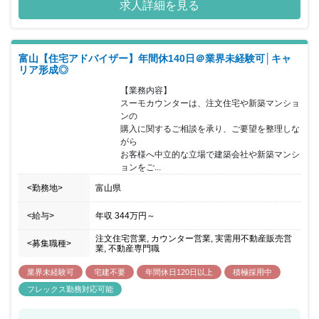
求人詳細を見る
富山【住宅アドバイザー】年間休140日＠業界未経験可│キャ
リア形成◎
【業務内容】

スーモカウンターは、注文住宅や新築マンショ
ンの

購入に関するご相談を承り、ご要望を整理しな
がら

お客様へ中立的な立場で建築会社や新築マンシ
ョンをご...
<勤務地>
富山県
<給与>
年収
344万円
～
注文住宅営業, カウンター営業, 実需用不動産販売営
<募集職種>
業, 不動産専門職
業界未経験可
宅建不要
年間休日120日以上
積極採用中
フレックス勤務対応可能