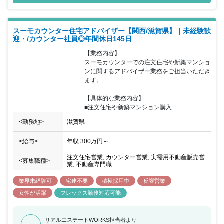
りました。お客様はご予約の上来店されるため、1組ごとに2時間程
度しっかりとお時間をかけながら接客していただけます。接客の合
間に必ずチームで相談する時間を設けているため、不動産未経験の
スーモカウンター住宅アドバイザー【関西/滋賀県】｜未経験歓
方でも安心をいただけるような環境であり、チームで協力をしなが
迎・/カウンター社員◎年間休日145日
らお客様に向き合いご提案することが可能です。20代～40 代前半
までの女性が活躍しており、個人や店舗内での取り組みで非常に成
【業務内容】

果が出た場合などは、『MVP』『MVT』として表彰を受け、事業の
スーモカウンターでの注文住宅や新築マンショ
施策として反映されることもあります。半期毎に紹介数・契約率・
ンに関するアドバイザー業務をご担当いただき
カスタマーアンケートなどを総合的に振り返り、強みを評価し、弱
ます。

みは克服方法を一緒に考えています。チームで目標設定の上、達成
をチームで目指しています。
【具体的な業務内容】

■注文住宅や新築マンション購入...
<勤務地>
滋賀県
<給与>
年収
300万円
～
注文住宅営業, カウンター営業, 実需用不動産販売営
<募集職種>
業, 不動産専門職
業界未経験可
宅建不要
積極採用中
反響営業
女性が活躍
フレックス勤務対応可能
リアルエステートWORKS担当者より