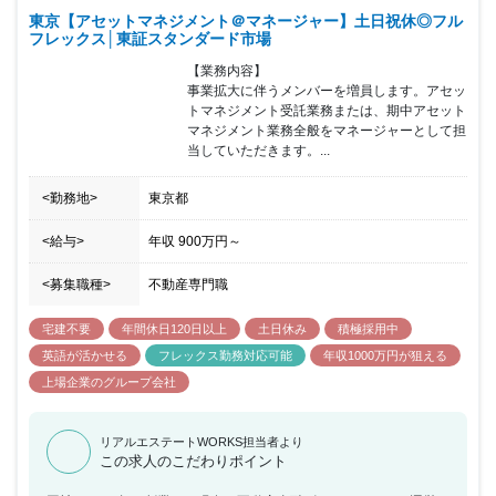
東京【アセットマネジメント＠マネージャー】土日祝休◎フル
フレックス│東証スタンダード市場
【業務内容】

事業拡大に伴うメンバーを増員します。アセッ
トマネジメント受託業務または、期中アセット
マネジメント業務全般をマネージャーとして担
当していただきます。...
<勤務地>
東京都
<給与>
年収
900万円
～
<募集職種>
不動産専門職
宅建不要
年間休日120日以上
土日休み
積極採用中
英語が活かせる
フレックス勤務対応可能
年収1000万円が狙える
上場企業のグループ会社
リアルエステートWORKS担当者より
この求人のこだわりポイント