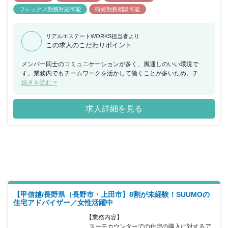
フレックス勤務対応可能
時短勤務相談可能
リアルエステートWORKS担当者より
この求人のこだわりポイント
メンバー同士のコミュニケーションが多く、風通しのいい環境で
す。業務内でもチームワークを活かして働くことが多いため、チー
ムで何かを成し遂げたいと考えている方におススメの求人です。ま
続きを読む >
た、年間休日が130日もあり、産休希望者の取得が133％、再雇用
制度など女性のライフイベントにも沿った制度が整っております。
求人詳細を見る
【甲信越/長野県（長野市・上田市】8割が未経験！SUUMOの
住宅アドバイザー／女性活躍中
【業務内容】

  スーモカウンターでの住宅の購入に対するア