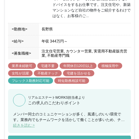
ドバイスをするお仕事です。注文住宅や、新築
マンションなど自社の物件をご紹介するわけで
はなく、お客様のご...
<勤務地>
長野県
<給与>
年収
344万円
～
注文住宅営業, カウンター営業, 実需用不動産販売営
<募集職種>
業, 不動産専門職
業界未経験可
宅建不要
年間休日120日以上
積極採用中
女性が活躍
不動産テック
宅建を活かせる
フレックス勤務対応可能
時短勤務相談可能
リアルエステートWORKS担当者より
この求人のこだわりポイント
メンバー同士のコミュニケーションが多く、風通しのいい環境で
す。業務内でもチームワークを活かして働くことが多いため、チー
ムで何かを成し遂げたいと考えている方におススメの求人です。ま
続きを読む >
た、年間休日が130日もあり、産休希望者の取得が133％、再雇用
制度など女性のライフイベントにも沿った制度が整っております。