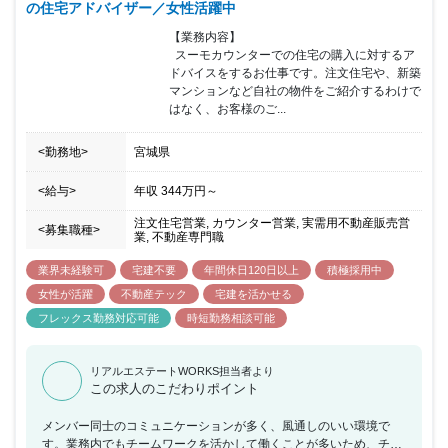
の住宅アドバイザー／女性活躍中
【業務内容】

  スーモカウンターでの住宅の購入に対するア
ドバイスをするお仕事です。注文住宅や、新築
マンションなど自社の物件をご紹介するわけで
はなく、お客様のご...
<勤務地>
宮城県
<給与>
年収
344万円
～
注文住宅営業, カウンター営業, 実需用不動産販売営
<募集職種>
業, 不動産専門職
業界未経験可
宅建不要
年間休日120日以上
積極採用中
女性が活躍
不動産テック
宅建を活かせる
フレックス勤務対応可能
時短勤務相談可能
リアルエステートWORKS担当者より
この求人のこだわりポイント
メンバー同士のコミュニケーションが多く、風通しのいい環境で
す。業務内でもチームワークを活かして働くことが多いため、チー