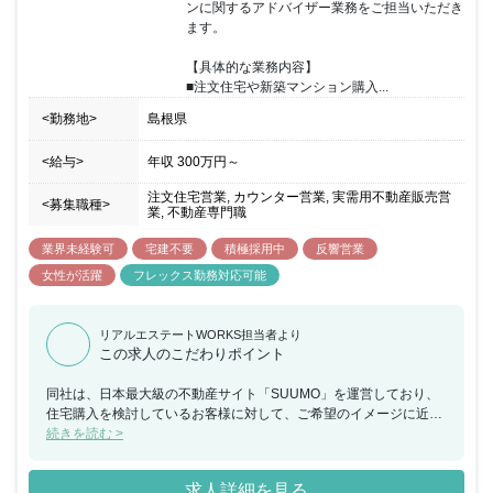
ンに関するアドバイザー業務をご担当いただき
し、 進化し続ける物流施設の未来を創り上げることは、 ご自身の
ます。

キャリアアップに繋がると確信しています。 将来的にはマネジメン
トも目指せるポジションです。 【入社~3ヶ月 OJT期間】 ・物流
【具体的な業務内容】

不動産のマーケットの把握、契約締結までの流れの理解 【~半年時
■注文住宅や新築マンション購入...
点】 ・一人で営業が実施可能な知識レベルの習得 ・新規営業の実
施、担当企業のフォロー 【~1年時点】 ・物件の主担当として、 営
<勤務地>
島根県
業戦略の策定及び商品性の検討（Gリーダーのサポートあり）
<給与>
年収
300万円
～
注文住宅営業, カウンター営業, 実需用不動産販売営
<募集職種>
業, 不動産専門職
業界未経験可
宅建不要
積極採用中
反響営業
女性が活躍
フレックス勤務対応可能
リアルエステートWORKS担当者より
この求人のこだわりポイント
同社は、日本最大級の不動産サイト「SUUMO」を運営しており、
住宅購入を検討しているお客様に対して、ご希望のイメージに近い
住宅・マンションを提供できるハウスメーカーや工務店を無料でご
続きを読む >
紹介するカウンセラー（アドバイザー）業務を行っております。今
回、福岡県にてスーモカウンターでの注文住宅や新築マンションに
求人詳細を見る