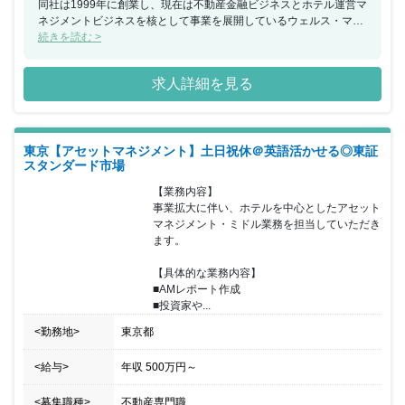
同社は1999年に創業し、現在は不動産金融ビジネスとホテル運営マ
ネジメントビジネスを核として事業を展開しているウェルス・マネ
ジメント株式会社（2022年4月東証スタンダード市場上場）のグル
続きを読む >
ープ会社です。 少数精鋭のブティック型資産運用会社であることが
特徴で、同社の主要メンバーは、過去4,000億円の不動産及び債権
求人詳細を見る
案件に関わることで、不動産投資マーケットにおいて実績を積み、
アセットマネジメント業務の領域でも我が国の不動産金融市場の黎
明期から多数のファンドを組成してきました。 お客様のご期待にお
応えするサービスの提供を可能にするため、同社は広範囲かつ細や
東京【アセットマネジメント】土日祝休＠英語活かせる◎東証
かなネットワークを構築しています。 【同社の魅力】 全社員の顔
スタンダード市場
が見えやすく、風通しの良い社風です。また有給以外にも5日連続
で取得できるリフレッシュ休暇やコアタイム無しのフル・フレック
【業務内容】

スなので、ご自身の裁量で出勤時間を調整出来ます。その他にも資
事業拡大に伴い、ホテルを中心としたアセット
格支援、住宅手当、フリードリンクなどの福利厚生がございます。
マネジメント・ミドル業務を担当していただき
ます。

【具体的な業務内容】

■AMレポート作成

■投資家や...
<勤務地>
東京都
<給与>
年収
500万円
～
<募集職種>
不動産専門職