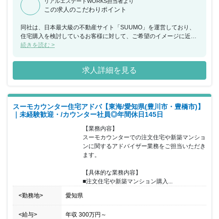
リアルエステートWORKS担当者より
この求人のこだわりポイント
同社は、日本最大級の不動産サイト「SUUMO」を運営しており、
住宅購入を検討しているお客様に対して、ご希望のイメージに近い
住宅・マンションを提供できるハウスメーカーや工務店を無料でご
続きを読む >
紹介するカウンセラー（アドバイザー）業務を行っております。今
回、福岡県にてスーモカウンターでの注文住宅や新築マンションに
求人詳細を見る
関するアドバイザー業務をご担当いただける方を募集することとな
りました。お客様はご予約の上来店されるため、1組ごとに2時間程
度しっかりとお時間をかけながら接客していただけます。接客の合
間に必ずチームで相談する時間を設けているため、不動産未経験の
スーモカウンター住宅アドバ【東海/愛知県(豊川市・豊橋市)】
方でも安心をいただけるような環境であり、チームで協力をしなが
｜未経験歓迎・/カウンター社員◎年間休日145日
らお客様に向き合いご提案することが可能です。20代～40 代前半
までの女性が活躍しており、個人や店舗内での取り組みで非常に成
【業務内容】

果が出た場合などは、『MVP』『MVT』として表彰を受け、事業の
スーモカウンターでの注文住宅や新築マンショ
施策として反映されることもあります。半期毎に紹介数・契約率・
ンに関するアドバイザー業務をご担当いただき
カスタマーアンケートなどを総合的に振り返り、強みを評価し、弱
ます。

みは克服方法を一緒に考えています。チームで目標設定の上、達成
をチームで目指しています。
【具体的な業務内容】

■注文住宅や新築マンション購入...
<勤務地>
愛知県
<給与>
年収
300万円
～