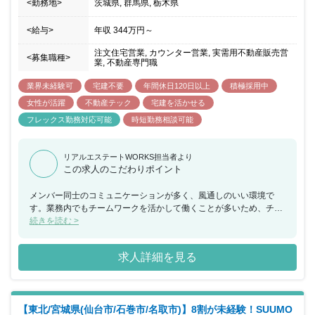
<勤務地>
茨城県, 群馬県, 栃木県
<給与>
年収
344万円
～
注文住宅営業, カウンター営業, 実需用不動産販売営
<募集職種>
業, 不動産専門職
業界未経験可
宅建不要
年間休日120日以上
積極採用中
女性が活躍
不動産テック
宅建を活かせる
フレックス勤務対応可能
時短勤務相談可能
リアルエステートWORKS担当者より
この求人のこだわりポイント
メンバー同士のコミュニケーションが多く、風通しのいい環境で
す。業務内でもチームワークを活かして働くことが多いため、チー
ムで何かを成し遂げたいと考えている方におススメの求人です。ま
続きを読む >
た、年間休日が130日もあり、産休希望者の取得が133％、再雇用
制度など女性のライフイベントにも沿った制度が整っております。
求人詳細を見る
【東北/宮城県(仙台市/石巻市/名取市)】8割が未経験！SUUMO