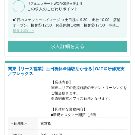
リアルエステートWORKS担当者より
この求人のこだわりポイント
■1日のスケジュールイメージ ＜土日祝＞ 9:30 出社 10:00 店舗
オープン、接客① 12:30 お昼休憩 14:00 接客② 17:00 事務処
理、カスタマー/クライアントフォロー業務 19:30 退勤 ＜平日＞
続きを読む >
9:30 出社 10:00 店舗オープン、店舗業務 12:30 お昼休憩
14:00 クライアントとのお打ち合わせ、カスタマー/ クライアント
求人詳細を見る
フォロー業務 17:00 事務作業 18:30 退勤 ※月の平均残業時間
は25時間となりますので、土日祝／ 平日いずれにおいても必要応
じて残業する可能性があります。 ■アドバイザーが生み出す効果・
価値 ＜カスタマーへの提供価値＞ ・カスタマー自身では気づけな
関東【リース営業】土日祝休＠経験活かせる│OJT＠研修充実
かった潜在的な目的や 希望を見出し整理することで、カスタマー自
／フレックス
身では 出会えなかった会社、物件、担当者との出会いを提供できま
す。 ・複数の選択肢を比較検討ができて、迷ったらいつでも 相談
【業務内容】

ができます。 ・意思決定の難易度が高い住宅購入において丁寧且つ
関東エリアの物流施設のテナントリーシングを
スピード感ある支援を受けることで、 より早く理想の住まいを手に
ご担当頂きます。

入れることができます。 ＜クライアントへの提供価値＞ ・他集客
※原則東京オフィス勤務となります。

施策と比較しご成約に至る可能性が高く、 効率的に売上・事業成長
に繋げることができます。 ・カウンターでは価値観、動機、背景、
【具体的な業務内容】

志向性まで細かくヒアリングしクライアントへトスアップするた
■新規カスタマー開拓（担当...
め、 情報量に加え質の高い情報を提供するため お客様を支援しや
すくなります。 ・担当者からは言いづらいことをカウンターが代理
<勤務地>
東京都
で 伝達できるので商談をスムーズに進めることができます。 ・ご
成約に至らなかった理由の開示、データをもとにした 課題解決支援