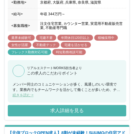
ます。 ■アドバイザーの役割と介在価値 ・「住宅」購入は人生の中
<勤務地>
京都府, 大阪府, 兵庫県, 奈良県, 滋賀県
で購入頻度が低く、 購入単価は最も高価な商材。 だからこそイ
ンターネットの情報だけで完結することが難しく、 「人」の介在が
<給与>
年収
344万円
～
求められる。人が介在する価値を 提供するのがアドバイザー職で
す。 ・カウンターは来店する全てのカスタマーに 合ったシナリオ
注文住宅営業, カウンター営業, 実需用不動産販売営
<募集職種>
業, 不動産専門職
を描くことができるサービス。 自社の商材に縛られることなく、
多くの選択肢をもって、 最適な提案を中立的に行うことができるた
業界未経験可
宅建不要
年間休日120日以上
積極採用中
め、 幸せな住まいを実現したいと思う、 すべての人たちの満足
を実現できる仕事であり その大事な役割を担います。 ◆早期にマ
女性が活躍
不動産テック
宅建を活かせる
ネジメント経験を積めるチャンスがあります。 ◆地方エリアを中心
フレックス勤務対応可能
時短勤務相談可能
に新規出店を続けている事業であるため、 新店立ち上げの経験を積
める可能性があります。 ※入社者の8割は未経験者。一から研修を
受けて アドバイザー業務を遂行頂いているのでご安心ください。
リアルエステートWORKS担当者より
この求人のこだわりポイント
メンバー同士のコミュニケーションが多く、風通しのいい環境で
す。業務内でもチームワークを活かして働くことが多いため、チー
ムで何かを成し遂げたいと考えている方におススメの求人です。ま
続きを読む >
た、年間休日が130日もあり、産休希望者の取得が133％、再雇用
制度など女性のライフイベントにも沿った制度が整っております。
求人詳細を見る
【北信ブロックOPEN求人】8割が未経験！SUUMOの住宅アド