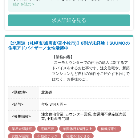
ムで何かを成し遂げたいと考えている方におススメの求人です。ま
続きを読む >
た、年間休日が130日もあり、産休希望者の取得が133％、再雇用
制度など女性のライフイベントにも沿った制度が整っております。
求人詳細を見る
【北海道（札幌市/旭川市/苫小牧市)】8割が未経験！SUUMOの
住宅アドバイザー／女性活躍中
【業務内容】

  スーモカウンターでの住宅の購入に対するア
ドバイスをするお仕事です。注文住宅や、新築
マンションなど自社の物件をご紹介するわけで
はなく、お客様のご...
<勤務地>
北海道
<給与>
年収
344万円
～
注文住宅営業, カウンター営業, 実需用不動産販売営
<募集職種>
業, 不動産専門職
業界未経験可
宅建不要
年間休日120日以上
積極採用中
女性が活躍
不動産テック
宅建を活かせる