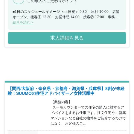
この求人のこだわりポイント
■1日のスケジュールイメージ ＜土日祝＞ 9:30 出社 10:00 店舗
オープン、接客① 12:30 お昼休憩 14:00 接客② 17:00 事務処
理、カスタマー/クライアントフォロー業務 19:30 退勤 ＜平日＞
続きを読む >
9:30 出社 10:00 店舗オープン、店舗業務 12:30 お昼休憩
14:00 クライアントとのお打ち合わせ、カスタマー/ クライアント
求人詳細を見る
フォロー業務 17:00 事務作業 18:30 退勤 ※月の平均残業時間
は25時間となりますので、土日祝／ 平日いずれにおいても必要応
じて残業する可能性があります。 ■アドバイザーが生み出す効果・
価値 ＜カスタマーへの提供価値＞ ・カスタマー自身では気づけな
かった潜在的な目的や 希望を見出し整理することで、カスタマー自
身では 出会えなかった会社、物件、担当者との出会いを提供できま
す。 ・複数の選択肢を比較検討ができて、迷ったらいつでも 相談
ができます。 ・意思決定の難易度が高い住宅購入において丁寧且つ
スピード感ある支援を受けることで、 より早く理想の住まいを手に
入れることができます。 ＜クライアントへの提供価値＞ ・他集客
【関西/大阪府・奈良県・京都府・滋賀県・兵庫県】8割が未経
施策と比較しご成約に至る可能性が高く、 効率的に売上・事業成長
験！SUUMOの住宅アドバイザー／女性活躍中
に繋げることができます。 ・カウンターでは価値観、動機、背景、
【業務内容】

志向性まで細かくヒアリングしクライアントへトスアップするた
  スーモカウンターでの住宅の購入に対するア
め、 情報量に加え質の高い情報を提供するため お客様を支援しや
ドバイスをするお仕事です。注文住宅や、新築
すくなります。 ・担当者からは言いづらいことをカウンターが代理
マンションなど自社の物件をご紹介するわけで
で 伝達できるので商談をスムーズに進めることができます。 ・ご
はなく、お客様のご...
成約に至らなかった理由の開示、データをもとにした 課題解決支援
が受けられるのでクライアントの サービス改善に繋げることができ