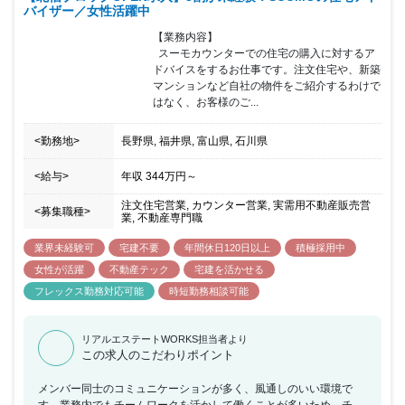
バイザー／女性活躍中
【業務内容】

  スーモカウンターでの住宅の購入に対するア
ドバイスをするお仕事です。注文住宅や、新築
マンションなど自社の物件をご紹介するわけで
はなく、お客様のご...
<勤務地>
長野県, 福井県, 富山県, 石川県
<給与>
年収
344万円
～
注文住宅営業, カウンター営業, 実需用不動産販売営
<募集職種>
業, 不動産専門職
業界未経験可
宅建不要
年間休日120日以上
積極採用中
女性が活躍
不動産テック
宅建を活かせる
フレックス勤務対応可能
時短勤務相談可能
リアルエステートWORKS担当者より
この求人のこだわりポイント
メンバー同士のコミュニケーションが多く、風通しのいい環境で
す。業務内でもチームワークを活かして働くことが多いため、チー