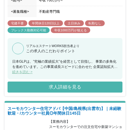
<給与>
年収
700万円
～
が受けられるのでクライアントの サービス改善に繋げることができ
ます。 ■アドバイザーの役割と介在価値 ・「住宅」購入は人生の中
<募集職種>
不動産専門職
で購入頻度が低く、 購入単価は最も高価な商材。 だからこそイ
ンターネットの情報だけで完結することが難しく、 「人」の介在が
宅建不要
年間休日120日以上
土日休み
転勤なし
求められる。人が介在する価値を 提供するのがアドバイザー職で
す。 ・カウンターは来店する全てのカスタマーに 合ったシナリオ
フレックス勤務対応可能
年収1000万円が狙える
を描くことができるサービス。 自社の商材に縛られることなく、
多くの選択肢をもって、 最適な提案を中立的に行うことができるた
め、 幸せな住まいを実現したいと思う、 すべての人たちの満足
リアルエステートWORKS担当者より
この求人のこだわりポイント
を実現できる仕事であり その大事な役割を担います。
日本GLPは、”究極の業績拡大”を経営として目指し、 事業の多角化
を進めています。この事業成長スピードに合わせた 企業認知拡大・
企業ブランディングが急務となっており、 広報・ブランディング体
続きを読む >
制の強化を推進しています。 また、物流施設事業で近年ブランド強
化に取り組んでいる ALFALINK」ブランドは、今後関西にも展開を
求人詳細を見る
広げていく 予定であり、エリアの広がりにも対応していくことが必
要な状況です。 【どのような志向の人物がマッチするか】 ・何事
も明るく前向きに業務を行う姿勢 ・既存の概念に捉われない柔軟な
発想 ・自ら考えて自発的に行動し、周囲を巻き込み行動を起こせる
スーモカウンター住宅アドバ【中国/島根県(出雲市)】｜未経験
・チームや会社のことを考えて行動を起こせる ・自分の伝えたいこ
歓迎・/カウンター社員◎年間休日145日
とを整理して伝える力、相手の意図を理解し、 理解を深めるための
傾聴する姿勢 【やりがい・身につくこと】 物流不動産業界のリー
【業務内容】

ディングカンパニーであるGLPは、 常に成長し変化し続けるカルチ
スーモカウンターでの注文住宅や新築マンショ
ャーがあります。 その中で、世の中で注目される案件を自ら推進