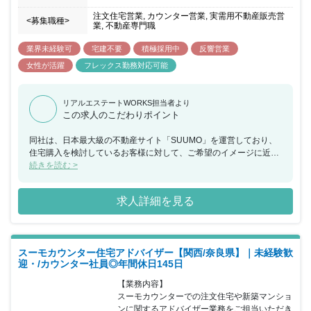
注文住宅営業, カウンター営業, 実需用不動産販売営
<募集職種>
業, 不動産専門職
業界未経験可
宅建不要
積極採用中
反響営業
女性が活躍
フレックス勤務対応可能
リアルエステートWORKS担当者より
この求人のこだわりポイント
同社は、日本最大級の不動産サイト「SUUMO」を運営しており、
住宅購入を検討しているお客様に対して、ご希望のイメージに近い
住宅・マンションを提供できるハウスメーカーや工務店を無料でご
続きを読む >
紹介するカウンセラー（アドバイザー）業務を行っております。今
回、福岡県にてスーモカウンターでの注文住宅や新築マンションに
求人詳細を見る
関するアドバイザー業務をご担当いただける方を募集することとな
りました。お客様はご予約の上来店されるため、1組ごとに2時間程
度しっかりとお時間をかけながら接客していただけます。接客の合
間に必ずチームで相談する時間を設けているため、不動産未経験の
スーモカウンター住宅アドバイザー【関西/奈良県】｜未経験歓
方でも安心をいただけるような環境であり、チームで協力をしなが
迎・/カウンター社員◎年間休日145日
らお客様に向き合いご提案することが可能です。20代～40 代前半
までの女性が活躍しており、個人や店舗内での取り組みで非常に成
【業務内容】

果が出た場合などは、『MVP』『MVT』として表彰を受け、事業の
スーモカウンターでの注文住宅や新築マンショ
施策として反映されることもあります。半期毎に紹介数・契約率・
ンに関するアドバイザー業務をご担当いただき