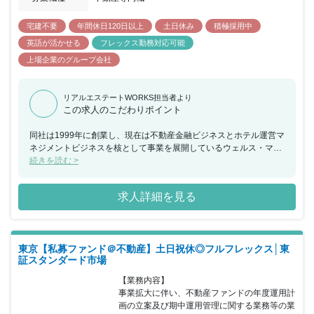
宅建不要
年間休日120日以上
土日休み
積極採用中
英語が活かせる
フレックス勤務対応可能
上場企業のグループ会社
リアルエステートWORKS担当者より
この求人のこだわりポイント
同社は1999年に創業し、現在は不動産金融ビジネスとホテル運営マ
ネジメントビジネスを核として事業を展開しているウェルス・マネ
ジメント株式会社（2022年4月東証スタンダード市場上場）のグル
続きを読む >
ープ会社です。 少数精鋭のブティック型資産運用会社であることが
特徴で、同社の主要メンバーは、過去4,000億円の不動産及び債権
求人詳細を見る
案件に関わることで、不動産投資マーケットにおいて実績を積み、
アセットマネジメント業務の領域でも我が国の不動産金融市場の黎
明期から多数のファンドを組成してきました。 お客様のご期待にお
応えするサービスの提供を可能にするため、同社は広範囲かつ細や
東京【私募ファンド＠不動産】土日祝休◎フルフレックス│東
かなネットワークを構築しています。 【同社の魅力】 全社員の顔
証スタンダード市場
が見えやすく、風通しの良い社風です。また有給以外にも5日連続
で取得できるリフレッシュ休暇やコアタイム無しのフル・フレック
【業務内容】

スなので、ご自身の裁量で出勤時間を調整出来ます。その他にも資
事業拡大に伴い、不動産ファンドの年度運用計
格支援、住宅手当、フリードリンクなどの福利厚生がございます。
画の立案及び期中運用管理に関する業務等の業