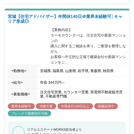
客様に感動と安定的な繁栄をお届けすることで、豊かな社会の発展
に貢献する」ことを理念として業務を推進しており、2022年4月に
は、東証スタンダード市場に上場しております。ホールディングス
宮城【住宅アドバイザー】年間休140日＠業界未経験可│キャ
として、グループ会社の経営管理を行うほか、グループ会社が組成
リア形成◎
するファンドスキームへの自己投資を行っています。現在は、主に
不動産金融を営むリシェス・マネジメント株式会社、ウェルス・リ
【業務内容】

アルティ・マネジメント株式会社と、ホテル運営事業を行うワール
スーモカウンターは、注文住宅や新築マンショ
ド・ブランズ・コレクション ホテルズ＆リゾーツ株式会社の子会社
ンの

三社を中心に業務展開をはかり、お客様のサポートを行っておりま
購入に関するご相談を承り、ご要望を整理しな
す。 【同社の魅力】 全社員の顔が見えやすく、風通しの良い社風
がら

です。また有給以外にも5日連続で取得できるリフレッシュ休暇や
お客様へ中立的な立場で建築会社や新築マンシ
コアタイム無しのフル・フレックスなので、ご自身の裁量で出勤時
ョンをご...
間を調整出来ます。その他にも資格支援、住宅手当、フリードリン
クなどの福利厚生がございます。※ウェルス・リアルティ・マネジ
<勤務地>
宮城県, 福島県, 山形県, 岩手県, 青森県, 秋田県
メント株式会社に在籍出向となります。 勤務地や給与など条件に変
更ありません。
<給与>
年収
344万円
～
注文住宅営業, カウンター営業, 実需用不動産販売営
<募集職種>
業, 不動産専門職
業界未経験可
宅建不要
年間休日120日以上
積極採用中
フレックス勤務対応可能
リアルエステートWORKS担当者より