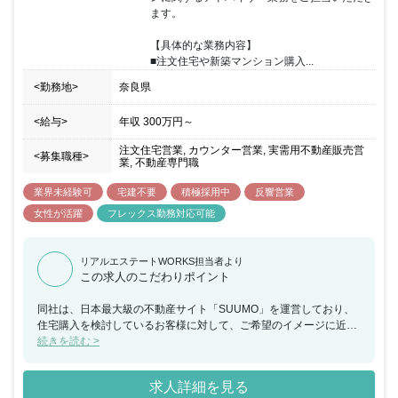
カスタマーアンケートなどを総合的に振り返り、強みを評価し、弱
ます。

みは克服方法を一緒に考えています。チームで目標設定の上、達成
をチームで目指しています。
【具体的な業務内容】

■注文住宅や新築マンション購入...
<勤務地>
奈良県
<給与>
年収
300万円
～
注文住宅営業, カウンター営業, 実需用不動産販売営
<募集職種>
業, 不動産専門職
業界未経験可
宅建不要
積極採用中
反響営業
女性が活躍
フレックス勤務対応可能
リアルエステートWORKS担当者より
この求人のこだわりポイント
同社は、日本最大級の不動産サイト「SUUMO」を運営しており、
住宅購入を検討しているお客様に対して、ご希望のイメージに近い
住宅・マンションを提供できるハウスメーカーや工務店を無料でご
続きを読む >
紹介するカウンセラー（アドバイザー）業務を行っております。今
回、福岡県にてスーモカウンターでの注文住宅や新築マンションに
求人詳細を見る
関するアドバイザー業務をご担当いただける方を募集することとな