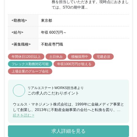
務を担当していただきます。現時点におきまし
ては、STOの期中運...
<勤務地>
東京都
<給与>
年収
600万円
～
<募集職種>
不動産専門職
年間休日120日以上
土日休み
積極採用中
宅建必須
フレックス勤務対応可能
年収1000万円が狙える
上場企業のグループ会社
リアルエステートWORKS担当者より
この求人のこだわりポイント
ウェルス・マネジメント株式会社は、1999年に金融メディア事業と
して創業し、2013年に不動産金融事業の会社へと転換を図り、
2015年よりホテル運営事業をスタートさせました。同年、金融メデ
続きを読む >
ィア事業を譲渡し、不動産金融事業とホテル運営事業に注力する現
在の体制を構築しております。「快適な時間と空間づくりを通し
求人詳細を見る
て、日本の魅力と文化を、「体験価値」として提供し、あらゆるお