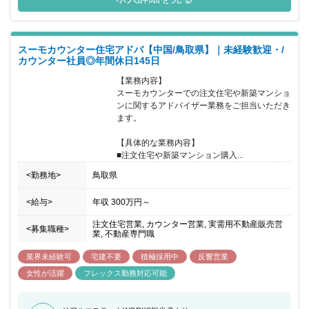
関するアドバイザー業務をご担当いただける方を募集することとな
りました。お客様はご予約の上来店されるため、1組ごとに2時間程
度しっかりとお時間をかけながら接客していただけます。接客の合
間に必ずチームで相談する時間を設けているため、不動産未経験の
スーモカウンター住宅アドバ【中国/鳥取県】｜未経験歓迎・/
方でも安心をいただけるような環境であり、チームで協力をしなが
カウンター社員◎年間休日145日
らお客様に向き合いご提案することが可能です。20代～40 代前半
までの女性が活躍しており、個人や店舗内での取り組みで非常に成
【業務内容】

果が出た場合などは、『MVP』『MVT』として表彰を受け、事業の
スーモカウンターでの注文住宅や新築マンショ
施策として反映されることもあります。半期毎に紹介数・契約率・
ンに関するアドバイザー業務をご担当いただき
カスタマーアンケートなどを総合的に振り返り、強みを評価し、弱
ます。

みは克服方法を一緒に考えています。チームで目標設定の上、達成
をチームで目指しています。
【具体的な業務内容】

■注文住宅や新築マンション購入...
<勤務地>
鳥取県
<給与>
年収
300万円
～
注文住宅営業, カウンター営業, 実需用不動産販売営
<募集職種>
業, 不動産専門職
業界未経験可
宅建不要
積極採用中
反響営業
女性が活躍
フレックス勤務対応可能