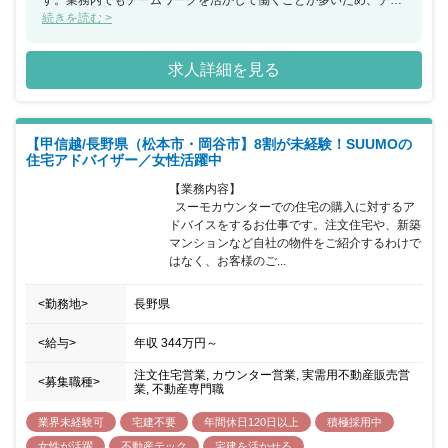
ムで何かを成し遂げたいと考えている方におススメの求人です。ま
続きを読む >
た、年間休日が130日もあり、産休希望者の取得が133％、再雇用
制度など女性のライフイベントにも沿った制度が整っております。
求人詳細を見る
【甲信越/長野県（松本市・岡谷市】8割が未経験！SUUMOの
住宅アドバイザー／女性活躍中
【業務内容】

  スーモカウンターでの住宅の購入に対するア
ドバイスをするお仕事です。注文住宅や、新築
マンションなど自社の物件をご紹介するわけで
はなく、お客様のご...
<勤務地>
長野県
<給与>
年収
344万円
～
注文住宅営業, カウンター営業, 実需用不動産販売営
<募集職種>
業, 不動産専門職
業界未経験可
宅建不要
年間休日120日以上
積極採用中
女性が活躍
不動産テック
宅建を活かせる