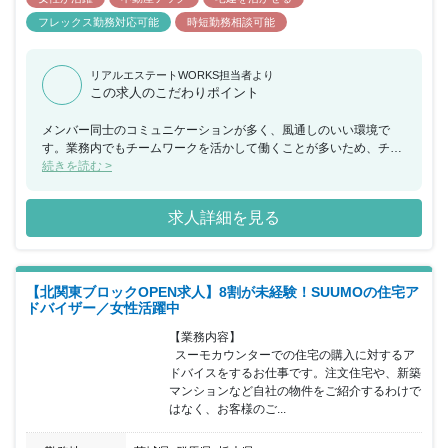
フレックス勤務対応可能
時短勤務相談可能
リアルエステートWORKS担当者より
この求人のこだわりポイント
メンバー同士のコミュニケーションが多く、風通しのいい環境で
す。業務内でもチームワークを活かして働くことが多いため、チー
ムで何かを成し遂げたいと考えている方におススメの求人です。ま
続きを読む >
た、年間休日が130日もあり、産休希望者の取得が133％、再雇用
制度など女性のライフイベントにも沿った制度が整っております。
求人詳細を見る
【北関東ブロックOPEN求人】8割が未経験！SUUMOの住宅ア
ドバイザー／女性活躍中
【業務内容】

  スーモカウンターでの住宅の購入に対するア
ドバイスをするお仕事です。注文住宅や、新築
マンションなど自社の物件をご紹介するわけで
はなく、お客様のご...