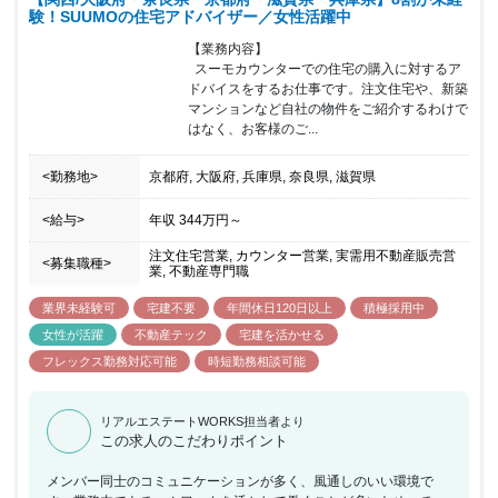
験！SUUMOの住宅アドバイザー／女性活躍中
【業務内容】

  スーモカウンターでの住宅の購入に対するア
ドバイスをするお仕事です。注文住宅や、新築
マンションなど自社の物件をご紹介するわけで
はなく、お客様のご...
<勤務地>
京都府, 大阪府, 兵庫県, 奈良県, 滋賀県
<給与>
年収
344万円
～
注文住宅営業, カウンター営業, 実需用不動産販売営
<募集職種>
業, 不動産専門職
業界未経験可
宅建不要
年間休日120日以上
積極採用中
女性が活躍
不動産テック
宅建を活かせる
フレックス勤務対応可能
時短勤務相談可能
リアルエステートWORKS担当者より
この求人のこだわりポイント
メンバー同士のコミュニケーションが多く、風通しのいい環境で