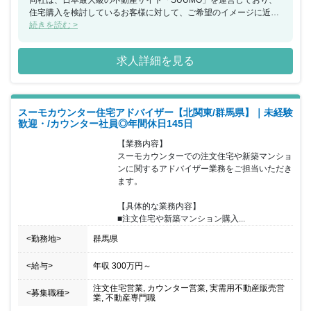
同社は、日本最大級の不動産サイト「SUUMO」を運営しており、
住宅購入を検討しているお客様に対して、ご希望のイメージに近い
住宅・マンションを提供できるハウスメーカーや工務店を無料でご
続きを読む >
紹介するカウンセラー（アドバイザー）業務を行っております。今
回、福岡県にてスーモカウンターでの注文住宅や新築マンションに
求人詳細を見る
関するアドバイザー業務をご担当いただける方を募集することとな
りました。お客様はご予約の上来店されるため、1組ごとに2時間程
度しっかりとお時間をかけながら接客していただけます。接客の合
間に必ずチームで相談する時間を設けているため、不動産未経験の
スーモカウンター住宅アドバイザー【北関東/群馬県】｜未経験
方でも安心をいただけるような環境であり、チームで協力をしなが
歓迎・/カウンター社員◎年間休日145日
らお客様に向き合いご提案することが可能です。20代～40 代前半
までの女性が活躍しており、個人や店舗内での取り組みで非常に成
【業務内容】

果が出た場合などは、『MVP』『MVT』として表彰を受け、事業の
スーモカウンターでの注文住宅や新築マンショ
施策として反映されることもあります。半期毎に紹介数・契約率・
ンに関するアドバイザー業務をご担当いただき
カスタマーアンケートなどを総合的に振り返り、強みを評価し、弱
ます。

みは克服方法を一緒に考えています。チームで目標設定の上、達成
をチームで目指しています。
【具体的な業務内容】

■注文住宅や新築マンション購入...
<勤務地>
群馬県
<給与>
年収
300万円
～
注文住宅営業, カウンター営業, 実需用不動産販売営
<募集職種>
業, 不動産専門職