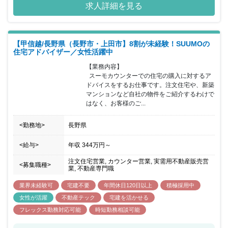
求人詳細を見る
【甲信越/長野県（長野市・上田市】8割が未経験！SUUMOの
住宅アドバイザー／女性活躍中
【業務内容】

  スーモカウンターでの住宅の購入に対するア
ドバイスをするお仕事です。注文住宅や、新築
マンションなど自社の物件をご紹介するわけで
はなく、お客様のご...
<勤務地>
長野県
<給与>
年収
344万円
～
注文住宅営業, カウンター営業, 実需用不動産販売営
<募集職種>
業, 不動産専門職
業界未経験可
宅建不要
年間休日120日以上
積極採用中
女性が活躍
不動産テック
宅建を活かせる
フレックス勤務対応可能
時短勤務相談可能