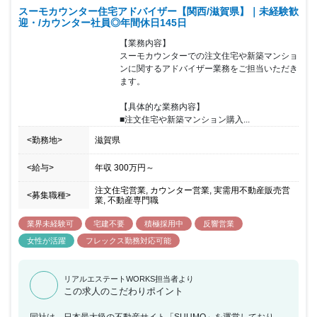
スーモカウンター住宅アドバイザー【関西/滋賀県】｜未経験歓
方でも安心をいただけるような環境であり、チームで協力をしなが
迎・/カウンター社員◎年間休日145日
らお客様に向き合いご提案することが可能です。20代～40 代前半
までの女性が活躍しており、個人や店舗内での取り組みで非常に成
【業務内容】

果が出た場合などは、『MVP』『MVT』として表彰を受け、事業の
スーモカウンターでの注文住宅や新築マンショ
施策として反映されることもあります。半期毎に紹介数・契約率・
ンに関するアドバイザー業務をご担当いただき
カスタマーアンケートなどを総合的に振り返り、強みを評価し、弱
ます。

みは克服方法を一緒に考えています。チームで目標設定の上、達成
をチームで目指しています。
【具体的な業務内容】

■注文住宅や新築マンション購入...
<勤務地>
滋賀県
<給与>
年収
300万円
～
注文住宅営業, カウンター営業, 実需用不動産販売営
<募集職種>
業, 不動産専門職
業界未経験可
宅建不要
積極採用中
反響営業
女性が活躍
フレックス勤務対応可能
リアルエステートWORKS担当者より
この求人のこだわりポイント