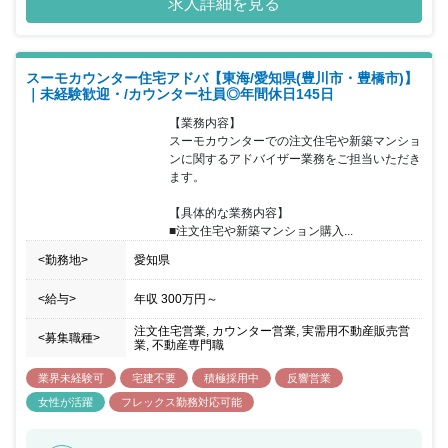
求人詳細を見る
関するアドバイザー業務をご担当いただける方を募集することとな
りました。お客様はご予約の上来店されるため、1組ごとに2時間程
度しっかりとお時間をかけながら接客していただけます。接客の合
間に必ずチームで相談する時間を設けているため、不動産未経験の
スーモカウンター住宅アドバ【東海/愛知県(豊川市・豊橋市)】
方でも安心をいただけるような環境であり、チームで協力をしなが
｜未経験歓迎・/カウンター社員◎年間休日145日
らお客様に向き合いご提案することが可能です。20代～40 代前半
までの女性が活躍しており、個人や店舗内での取り組みで非常に成
【業務内容】

果が出た場合などは、『MVP』『MVT』として表彰を受け、事業の
スーモカウンターでの注文住宅や新築マンショ
施策として反映されることもあります。半期毎に紹介数・契約率・
ンに関するアドバイザー業務をご担当いただき
カスタマーアンケートなどを総合的に振り返り、強みを評価し、弱
ます。

みは克服方法を一緒に考えています。チームで目標設定の上、達成
をチームで目指しています。
【具体的な業務内容】

■注文住宅や新築マンション購入...
<勤務地>
愛知県
<給与>
年収
300万円
～
注文住宅営業, カウンター営業, 実需用不動産販売営
<募集職種>
業, 不動産専門職
業界未経験可
宅建不要
積極採用中
反響営業
女性が活躍
フレックス勤務対応可能