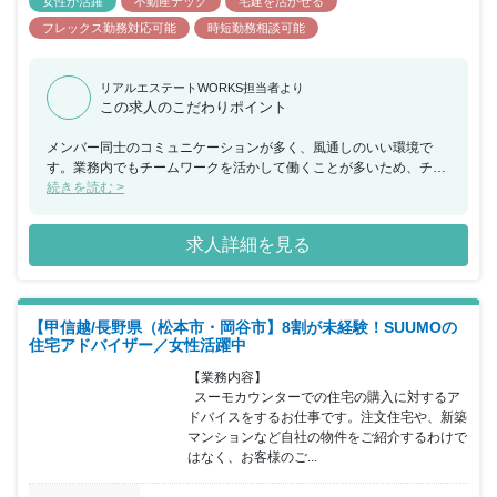
女性が活躍
不動産テック
宅建を活かせる
フレックス勤務対応可能
時短勤務相談可能
リアルエステートWORKS担当者より
この求人のこだわりポイント
メンバー同士のコミュニケーションが多く、風通しのいい環境で
す。業務内でもチームワークを活かして働くことが多いため、チー
ムで何かを成し遂げたいと考えている方におススメの求人です。ま
続きを読む >
た、年間休日が130日もあり、産休希望者の取得が133％、再雇用
制度など女性のライフイベントにも沿った制度が整っております。
求人詳細を見る
【甲信越/長野県（松本市・岡谷市】8割が未経験！SUUMOの
住宅アドバイザー／女性活躍中
【業務内容】

  スーモカウンターでの住宅の購入に対するア
ドバイスをするお仕事です。注文住宅や、新築
マンションなど自社の物件をご紹介するわけで
はなく、お客様のご...