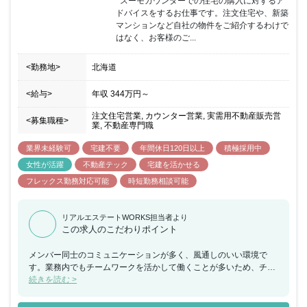
  スーモカウンターでの住宅の購入に対するア
ドバイスをするお仕事です。注文住宅や、新築
マンションなど自社の物件をご紹介するわけで
はなく、お客様のご...
<勤務地>
北海道
<給与>
年収
344万円
～
注文住宅営業, カウンター営業, 実需用不動産販売営
<募集職種>
業, 不動産専門職
業界未経験可
宅建不要
年間休日120日以上
積極採用中
女性が活躍
不動産テック
宅建を活かせる
フレックス勤務対応可能
時短勤務相談可能
リアルエステートWORKS担当者より
この求人のこだわりポイント
メンバー同士のコミュニケーションが多く、風通しのいい環境で
す。業務内でもチームワークを活かして働くことが多いため、チー
ムで何かを成し遂げたいと考えている方におススメの求人です。ま
続きを読む >
た、年間休日が130日もあり、産休希望者の取得が133％、再雇用
制度など女性のライフイベントにも沿った制度が整っております。