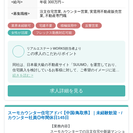
<給与>
年収
300万円
～
注文住宅営業, カウンター営業, 実需用不動産販売営
<募集職種>
業, 不動産専門職
業界未経験可
宅建不要
積極採用中
反響営業
女性が活躍
フレックス勤務対応可能
リアルエステートWORKS担当者より
この求人のこだわりポイント
同社は、日本最大級の不動産サイト「SUUMO」を運営しており、
住宅購入を検討しているお客様に対して、ご希望のイメージに近い
住宅・マンションを提供できるハウスメーカーや工務店を無料でご
続きを読む >
紹介するカウンセラー（アドバイザー）業務を行っております。今
回、福岡県にてスーモカウンターでの注文住宅や新築マンションに
求人詳細を見る
関するアドバイザー業務をご担当いただける方を募集することとな
りました。お客様はご予約の上来店されるため、1組ごとに2時間程
度しっかりとお時間をかけながら接客していただけます。接客の合
間に必ずチームで相談する時間を設けているため、不動産未経験の
スーモカウンター住宅アドバ【中国/鳥取県】｜未経験歓迎・/
方でも安心をいただけるような環境であり、チームで協力をしなが
カウンター社員◎年間休日145日
らお客様に向き合いご提案することが可能です。20代～40 代前半
までの女性が活躍しており、個人や店舗内での取り組みで非常に成
【業務内容】

果が出た場合などは、『MVP』『MVT』として表彰を受け、事業の
スーモカウンターでの注文住宅や新築マンショ