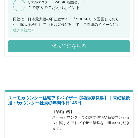
リアルエステートWORKS担当者より
この求人のこだわりポイント
同社は、日本最大級の不動産サイト「SUUMO」を運営しており、
住宅購入を検討しているお客様に対して、ご希望のイメージに近い
住宅・マンションを提供できるハウスメーカーや工務店を無料でご
続きを読む >
紹介するカウンセラー（アドバイザー）業務を行っております。今
回、福岡県にてスーモカウンターでの注文住宅や新築マンションに
求人詳細を見る
関するアドバイザー業務をご担当いただける方を募集することとな
りました。お客様はご予約の上来店されるため、1組ごとに2時間程
度しっかりとお時間をかけながら接客していただけます。接客の合
間に必ずチームで相談する時間を設けているため、不動産未経験の
方でも安心をいただけるような環境であり、チームで協力をしなが
らお客様に向き合いご提案することが可能です。20代～40 代前半
までの女性が活躍しており、個人や店舗内での取り組みで非常に成
果が出た場合などは、『MVP』『MVT』として表彰を受け、事業の
施策として反映されることもあります。半期毎に紹介数・契約率・
カスタマーアンケートなどを総合的に振り返り、強みを評価し、弱
スーモカウンター住宅アドバイザー【関西/奈良県】｜未経験歓
みは克服方法を一緒に考えています。チームで目標設定の上、達成
迎・/カウンター社員◎年間休日145日
をチームで目指しています。
【業務内容】

スーモカウンターでの注文住宅や新築マンショ
ンに関するアドバイザー業務をご担当いただき
ます。
