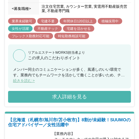
注文住宅営業, カウンター営業, 実需用不動産販売営
<募集職種>
業, 不動産専門職
業界未経験可
宅建不要
年間休日120日以上
積極採用中
女性が活躍
不動産テック
宅建を活かせる
フレックス勤務対応可能
時短勤務相談可能
リアルエステートWORKS担当者より
この求人のこだわりポイント
メンバー同士のコミュニケーションが多く、風通しのいい環境で
す。業務内でもチームワークを活かして働くことが多いため、チー
ムで何かを成し遂げたいと考えている方におススメの求人です。ま
続きを読む >
た、年間休日が130日もあり、産休希望者の取得が133％、再雇用
制度など女性のライフイベントにも沿った制度が整っております。
求人詳細を見る
【北海道（札幌市/旭川市/苫小牧市)】8割が未経験！SUUMOの
住宅アドバイザー／女性活躍中
【業務内容】
