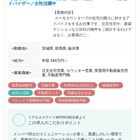
ドバイザー／女性活躍中
【業務内容】

  スーモカウンターでの住宅の購入に対するア
ドバイスをするお仕事です。注文住宅や、新築
マンションなど自社の物件をご紹介するわけで
はなく、お客様のご...
<勤務地>
茨城県, 群馬県, 栃木県
<給与>
年収
344万円
～
注文住宅営業, カウンター営業, 実需用不動産販売営
<募集職種>
業, 不動産専門職
業界未経験可
宅建不要
年間休日120日以上
積極採用中
女性が活躍
不動産テック
宅建を活かせる
フレックス勤務対応可能
時短勤務相談可能
リアルエステートWORKS担当者より
この求人のこだわりポイント
メンバー同士のコミュニケーションが多く、風通しのいい環境で
す。業務内でもチームワークを活かして働くことが多いため、チー