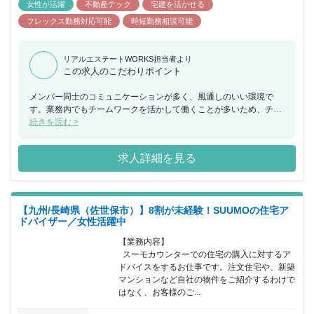
女性が活躍
不動産テック
宅建を活かせる
フレックス勤務対応可能
時短勤務相談可能
リアルエステートWORKS担当者より
この求人のこだわりポイント
メンバー同士のコミュニケーションが多く、風通しのいい環境で
す。業務内でもチームワークを活かして働くことが多いため、チー
ムで何かを成し遂げたいと考えている方におススメの求人です。ま
続きを読む >
た、年間休日が130日もあり、産休希望者の取得が133％、再雇用
制度など女性のライフイベントにも沿った制度が整っております。
求人詳細を見る
【九州/長崎県（佐世保市）】8割が未経験！SUUMOの住宅ア
ドバイザー／女性活躍中
【業務内容】

  スーモカウンターでの住宅の購入に対するア
ドバイスをするお仕事です。注文住宅や、新築
マンションなど自社の物件をご紹介するわけで
はなく、お客様のご...