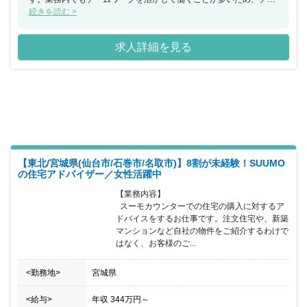
ムで何かを成し遂げたいと考えている方におススメの求人です。ま
続きを読む >
た、年間休日が130日もあり、産休希望者の取得が133％、再雇用
制度など女性のライフイベントにも沿った制度が整っております。
求人詳細を見る
【東北/宮城県(仙台市/石巻市/名取市)】8割が未経験！SUUMO
の住宅アドバイザー／女性活躍中
【業務内容】

  スーモカウンターでの住宅の購入に対するア
ドバイスをするお仕事です。注文住宅や、新築
マンションなど自社の物件をご紹介するわけで
はなく、お客様のご...
<勤務地>
宮城県
<給与>
年収
344万円
～