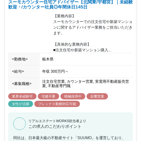
スーモカウンター住宅アドバイザー【北関東/宇都宮】｜未経験
方でも安心をいただけるような環境であり、チームで協力をしなが
歓迎・/カウンター社員◎年間休日145日
らお客様に向き合いご提案することが可能です。20代～40 代前半
までの女性が活躍しており、個人や店舗内での取り組みで非常に成
【業務内容】

果が出た場合などは、『MVP』『MVT』として表彰を受け、事業の
スーモカウンターでの注文住宅や新築マンショ
施策として反映されることもあります。半期毎に紹介数・契約率・
ンに関するアドバイザー業務をご担当いただき
カスタマーアンケートなどを総合的に振り返り、強みを評価し、弱
ます。

みは克服方法を一緒に考えています。チームで目標設定の上、達成
をチームで目指しています。
【具体的な業務内容】

■注文住宅や新築マンション購入...
<勤務地>
栃木県
<給与>
年収
300万円
～
注文住宅営業, カウンター営業, 実需用不動産販売営
<募集職種>
業, 不動産専門職
業界未経験可
宅建不要
積極採用中
反響営業
女性が活躍
フレックス勤務対応可能
リアルエステートWORKS担当者より
この求人のこだわりポイント
同社は、日本最大級の不動産サイト「SUUMO」を運営しており、