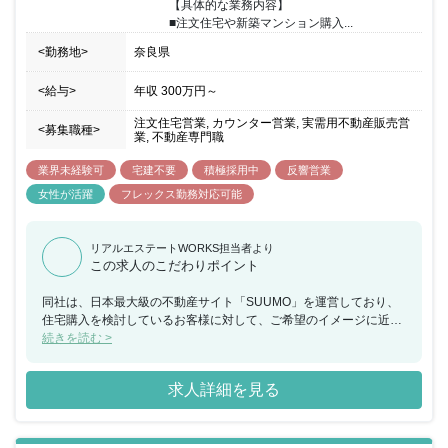
【具体的な業務内容】

■注文住宅や新築マンション購入...
<勤務地>
奈良県
<給与>
年収
300万円
～
注文住宅営業, カウンター営業, 実需用不動産販売営
<募集職種>
業, 不動産専門職
業界未経験可
宅建不要
積極採用中
反響営業
女性が活躍
フレックス勤務対応可能
リアルエステートWORKS担当者より
この求人のこだわりポイント
同社は、日本最大級の不動産サイト「SUUMO」を運営しており、
住宅購入を検討しているお客様に対して、ご希望のイメージに近い
住宅・マンションを提供できるハウスメーカーや工務店を無料でご
続きを読む >
紹介するカウンセラー（アドバイザー）業務を行っております。今
回、福岡県にてスーモカウンターでの注文住宅や新築マンションに
求人詳細を見る
関するアドバイザー業務をご担当いただける方を募集することとな
りました。お客様はご予約の上来店されるため、1組ごとに2時間程
度しっかりとお時間をかけながら接客していただけます。接客の合
間に必ずチームで相談する時間を設けているため、不動産未経験の