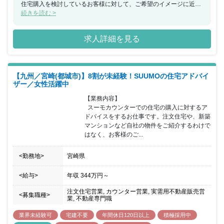
住宅購入を検討しているお客様に対して、ご希望のイメージに近い
住宅・マンションを提供できるハウスメーカーや工務店を無料でご
続きを読む >
紹介するカウンセラー（アドバイザー）業務を行っております。今
回、福岡県にてスーモカウンターでの注文住宅や新築マンションに
求人詳細を見る
関するアドバイザー業務をご担当いただける方を募集することとな
りました。お客様はご予約の上来店されるため、1組ごとに2時間程
度しっかりとお時間をかけながら接客していただけます。接客の合
間に必ずチームで相談する時間を設けているため、不動産未経験の
【九州／宮崎(都城市)】8割が未経験！SUUMOの住宅アドバイ
方でも安心をいただけるような環境であり、チームで協力をしなが
ザー／女性活躍中
らお客様に向き合いご提案することが可能です。20代～40 代前半
までの女性が活躍しており、個人や店舗内での取り組みで非常に成
【業務内容】

果が出た場合などは、『MVP』『MVT』として表彰を受け、事業の
  スーモカウンターでの住宅の購入に対するア
施策として反映されることもあります。半期毎に紹介数・契約率・
ドバイスをするお仕事です。注文住宅や、新築
カスタマーアンケートなどを総合的に振り返り、強みを評価し、弱
マンションなど自社の物件をご紹介するわけで
みは克服方法を一緒に考えています。チームで目標設定の上、達成
はなく、お客様のご...
をチームで目指しています。
<勤務地>
宮崎県
<給与>
年収
344万円
～
注文住宅営業, カウンター営業, 実需用不動産販売営
<募集職種>
業, 不動産専門職
業界未経験可
宅建不要
年間休日120日以上
積極採用中