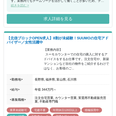
す。業務内でもチームワークを活かして働くことが多いため、チー
ムで何かを成し遂げたいと考えている方におススメの求人です。ま
続きを読む >
た、年間休日が130日もあり、産休希望者の取得が133％、再雇用
制度など女性のライフイベントにも沿った制度が整っております。
求人詳細を見る
【北信ブロックOPEN求人】8割が未経験！SUUMOの住宅アド
バイザー／女性活躍中
【業務内容】

  スーモカウンターでの住宅の購入に対するア
ドバイスをするお仕事です。注文住宅や、新築
マンションなど自社の物件をご紹介するわけで
はなく、お客様のご...
<勤務地>
長野県, 福井県, 富山県, 石川県
<給与>
年収
344万円
～
注文住宅営業, カウンター営業, 実需用不動産販売営
<募集職種>
業, 不動産専門職
業界未経験可
宅建不要
年間休日120日以上
積極採用中