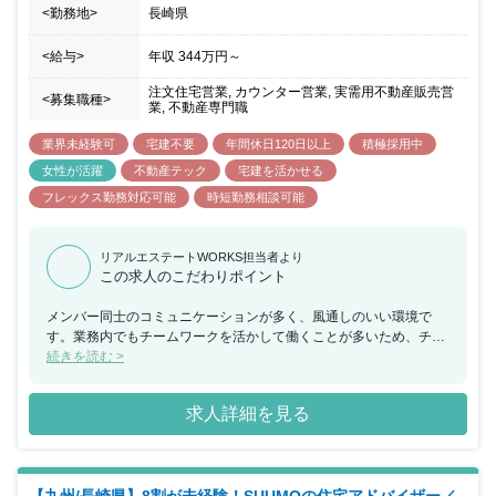
<勤務地>
長崎県
<給与>
年収
344万円
～
注文住宅営業, カウンター営業, 実需用不動産販売営
<募集職種>
業, 不動産専門職
業界未経験可
宅建不要
年間休日120日以上
積極採用中
女性が活躍
不動産テック
宅建を活かせる
フレックス勤務対応可能
時短勤務相談可能
リアルエステートWORKS担当者より
この求人のこだわりポイント
メンバー同士のコミュニケーションが多く、風通しのいい環境で
す。業務内でもチームワークを活かして働くことが多いため、チー
ムで何かを成し遂げたいと考えている方におススメの求人です。ま
続きを読む >
た、年間休日が130日もあり、産休希望者の取得が133％、再雇用
制度など女性のライフイベントにも沿った制度が整っております。
求人詳細を見る