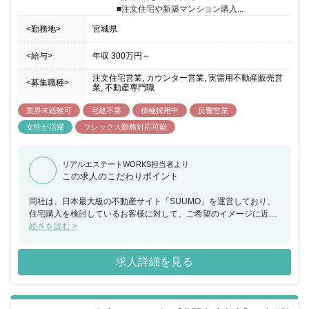
■注文住宅や新築マンション購入...
<勤務地>
宮城県
<給与>
年収
300万円
～
注文住宅営業, カウンター営業, 実需用不動産販売営
<募集職種>
業, 不動産専門職
業界未経験可
宅建不要
積極採用中
反響営業
女性が活躍
フレックス勤務対応可能
リアルエステートWORKS担当者より
この求人のこだわりポイント
同社は、日本最大級の不動産サイト「SUUMO」を運営しており、
住宅購入を検討しているお客様に対して、ご希望のイメージに近い
住宅・マンションを提供できるハウスメーカーや工務店を無料でご
続きを読む >
紹介するカウンセラー（アドバイザー）業務を行っております。今
回、福岡県にてスーモカウンターでの注文住宅や新築マンションに
求人詳細を見る
関するアドバイザー業務をご担当いただける方を募集することとな
りました。お客様はご予約の上来店されるため、1組ごとに2時間程
度しっかりとお時間をかけながら接客していただけます。接客の合
間に必ずチームで相談する時間を設けているため、不動産未経験の