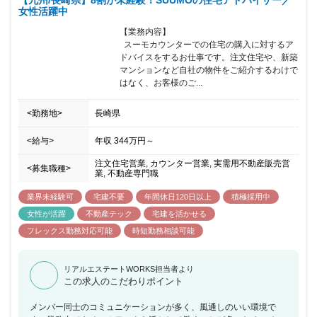
【九州/長崎県】8割が未経験！SUUMOの住宅アドバイザー／
女性活躍中
【業務内容】

  スーモカウンターでの住宅の購入に対するア
ドバイスをするお仕事です。注文住宅や、新築
マンションなど自社の物件をご紹介するわけで
はなく、お客様のご...
<勤務地>
長崎県
<給与>
年収
344万円
～
注文住宅営業, カウンター営業, 実需用不動産販売営
<募集職種>
業, 不動産専門職
業界未経験可
宅建不要
年間休日120日以上
積極採用中
女性が活躍
不動産テック
宅建を活かせる
フレックス勤務対応可能
時短勤務相談可能
リアルエステートWORKS担当者より
この求人のこだわりポイント
メンバー同士のコミュニケーションが多く、風通しのいい環境で