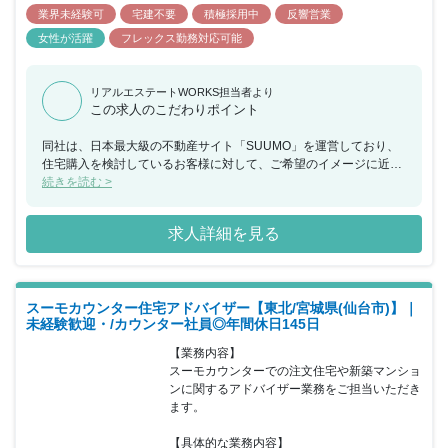
業界未経験可
宅建不要
積極採用中
反響営業
女性が活躍
フレックス勤務対応可能
リアルエステートWORKS担当者より
この求人のこだわりポイント
同社は、日本最大級の不動産サイト「SUUMO」を運営しており、
住宅購入を検討しているお客様に対して、ご希望のイメージに近い
住宅・マンションを提供できるハウスメーカーや工務店を無料でご
続きを読む >
紹介するカウンセラー（アドバイザー）業務を行っております。今
回、福岡県にてスーモカウンターでの注文住宅や新築マンションに
求人詳細を見る
関するアドバイザー業務をご担当いただける方を募集することとな
りました。お客様はご予約の上来店されるため、1組ごとに2時間程
度しっかりとお時間をかけながら接客していただけます。接客の合
間に必ずチームで相談する時間を設けているため、不動産未経験の
スーモカウンター住宅アドバイザー【東北/宮城県(仙台市)】｜
方でも安心をいただけるような環境であり、チームで協力をしなが
未経験歓迎・/カウンター社員◎年間休日145日
らお客様に向き合いご提案することが可能です。20代～40 代前半
までの女性が活躍しており、個人や店舗内での取り組みで非常に成
【業務内容】

果が出た場合などは、『MVP』『MVT』として表彰を受け、事業の
スーモカウンターでの注文住宅や新築マンショ
施策として反映されることもあります。半期毎に紹介数・契約率・
ンに関するアドバイザー業務をご担当いただき
カスタマーアンケートなどを総合的に振り返り、強みを評価し、弱
ます。

みは克服方法を一緒に考えています。チームで目標設定の上、達成
をチームで目指しています。
【具体的な業務内容】
