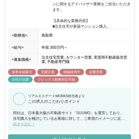
施策として反映されることもあります。半期毎に紹介数・契約率・
ンに関するアドバイザー業務をご担当いただき
カスタマーアンケートなどを総合的に振り返り、強みを評価し、弱
ます。

みは克服方法を一緒に考えています。チームで目標設定の上、達成
をチームで目指しています。
【具体的な業務内容】

■注文住宅や新築マンション購入...
<勤務地>
鳥取県
<給与>
年収
300万円
～
注文住宅営業, カウンター営業, 実需用不動産販売営
<募集職種>
業, 不動産専門職
業界未経験可
宅建不要
積極採用中
反響営業
女性が活躍
フレックス勤務対応可能
リアルエステートWORKS担当者より
この求人のこだわりポイント
同社は、日本最大級の不動産サイト「SUUMO」を運営しており、
住宅購入を検討しているお客様に対して、ご希望のイメージに近い
住宅・マンションを提供できるハウスメーカーや工務店を無料でご
続きを読む >
紹介するカウンセラー（アドバイザー）業務を行っております。今
回、福岡県にてスーモカウンターでの注文住宅や新築マンションに