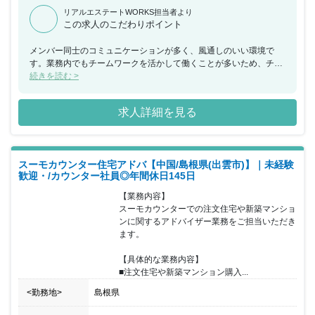
リアルエステートWORKS担当者より
この求人のこだわりポイント
メンバー同士のコミュニケーションが多く、風通しのいい環境で
す。業務内でもチームワークを活かして働くことが多いため、チー
ムで何かを成し遂げたいと考えている方におススメの求人です。ま
続きを読む >
た、年間休日が130日もあり、産休希望者の取得が133％、再雇用
制度など女性のライフイベントにも沿った制度が整っております。
求人詳細を見る
スーモカウンター住宅アドバ【中国/島根県(出雲市)】｜未経験
歓迎・/カウンター社員◎年間休日145日
【業務内容】

スーモカウンターでの注文住宅や新築マンショ
ンに関するアドバイザー業務をご担当いただき
ます。

【具体的な業務内容】

■注文住宅や新築マンション購入...
<勤務地>
島根県