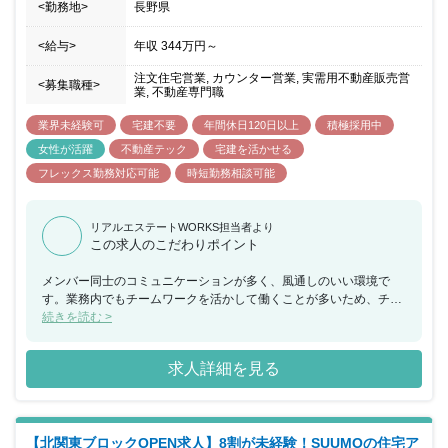
<勤務地>
長野県
<給与>
年収
344万円
～
注文住宅営業, カウンター営業, 実需用不動産販売営
<募集職種>
業, 不動産専門職
業界未経験可
宅建不要
年間休日120日以上
積極採用中
女性が活躍
不動産テック
宅建を活かせる
フレックス勤務対応可能
時短勤務相談可能
リアルエステートWORKS担当者より
この求人のこだわりポイント
メンバー同士のコミュニケーションが多く、風通しのいい環境で
す。業務内でもチームワークを活かして働くことが多いため、チー
ムで何かを成し遂げたいと考えている方におススメの求人です。ま
続きを読む >
た、年間休日が130日もあり、産休希望者の取得が133％、再雇用
制度など女性のライフイベントにも沿った制度が整っております。
求人詳細を見る
【北関東ブロックOPEN求人】8割が未経験！SUUMOの住宅ア