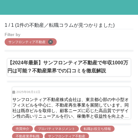
1 / 1 (1件の不動産／転職コラムが見つかりました)
Filter by
サンフロンティア不動産
【2024年最新】サンフロンティア不動産で年収1000万
円は可能？不動産業界での口コミを徹底解説
2025年06月11日
サンフロンティア不動産株式会社は、東京都心部の中小型オ
フィスビルを中心に、不動産再生事業を展開しています。同
社は既存ビルを取得し、顧客ニーズに応じた高品質でデザイ
ン性の高いリニューアルを行い、稼働率と収益性を向上させ
ています。 不動産サービス事業では、賃貸仲介、売買仲介、
プロパティマネジメント、ビルメンテナンス、貸会議室運
売買仲介
プロパティマネジメント
転職お役立ち情報
営、滞納賃料保証など、多岐にわたるサービスを提供し、ビ
不動産業界転職
サンフロンティア不動産