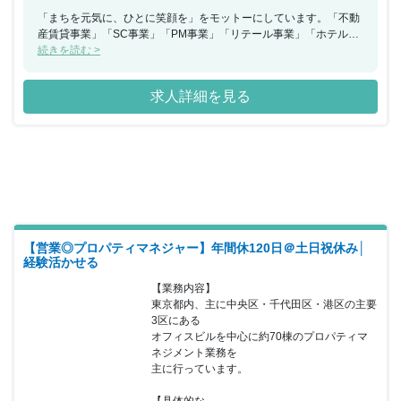
「まちを元気に、ひとに笑顔を」をモットーにしています。「不動
産賃貸事業」「SC事業」「PM事業」「リテール事業」「ホテル事
業」を展開する大和ハウスグループの企業です！同社は、商業領域
続きを読む >
ではトップクラスのデベロッパーです。 自社の成長だけを目指すの
ではなく、社会と共にどう成長していけるかについて同社の立場か
求人詳細を見る
ら考えています。人と社会、未来の暮らしのあり方を描いていきた
いと願っています。 ワークライフバランス重視の環境でオンオフの
メリハリを付けた働き方が可能です。
【営業◎プロパティマネジャー】年間休120日＠土日祝休み│
経験活かせる
【業務内容】

東京都内、主に中央区・千代田区・港区の主要
3区にある

オフィスビルを中心に約70棟のプロパティマ
ネジメント業務を

主に行っています。

【具体的な...