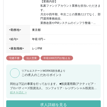
【業務内容】

私募ファンドアカウント業務を担当いただきま
す。

月次や四半期、年次ごとの業務だけでなく、部
門運用事務統括、

業務改善やPMシステムのインフラ整備・...
<勤務地>
東京都
<給与>
年収
0円
～
<募集職種>
レジPM
宅建不要
法人営業
年収1000万円が狙える
リアルエステートWORKS担当者より
この求人のこだわりポイント
同社は下記の事業を行っております。 ■投資運用業(アクティビア・
プロパティーズ投資法人、 コンフォリア・レジデンシャル投資法
人、ブローディア・ プライベート投資法人の運用) 東急不動産リー
続きを読む >
ト・マネジメント株式会社について ■2017年4月に、東急不動産ホ
ールディングスグループの 資産運用会社の組織再編に伴い『アクテ
求人詳細を見る
ィビア・ プロパティーズ投資法人』『コンフォリア・レジデンシャ