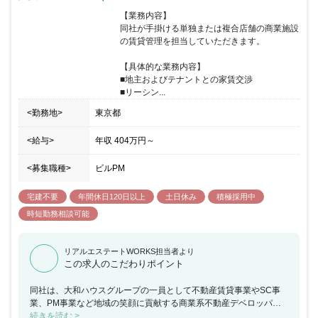
ます。 私たちは、自発性を重んじ、常に計画・実行・検証・改善
【業務内容】

し、 企業価値の向上に努めます。
同社が手掛ける単独または複合店舗の商業施設
の賃貸管理を担当していただきます。

【具体的な業務内容】

■地主およびテナントとの家賃交渉

■リーシン...
<勤務地>
東京都
<給与>
年収
404万円
～
<募集職種>
ビルPM
宅建不要
年間休日120日以上
土日休み
積極採用中
時短勤務相談可能
リアルエステートWORKS担当者より
この求人のこだわりポイント
同社は、大和ハウスグループの一員として不動産賃貸事業やSC事
業、PM事業など地域の笑顔に貢献する商業系不動産デベロッパー
です。 今回、関西支店にて同社が手掛ける県内の単独または複合店
続きを読む >