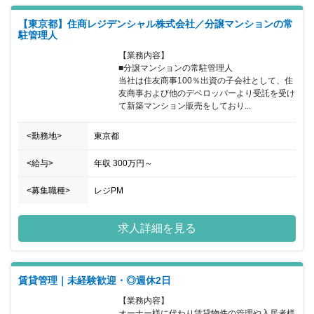
風が吹いています。私たちは、今を新しい価値提案のチャンスとと
【東京都】住商レジデンシャル株式会社／分譲マンションの常
らえ、より多くのお客様にご満足いただける、トータルプロフェッ
駐管理人
ショナルカンパニーを目指します。 ■1937年創業。東京都板橋区を
拠点とした地域密着の安定企業。 ■入居率99％以上を誇るデザイン
【業務内容】

アパートをはじめ、木造1,000棟以上、RC造500棟以上の建築実績
■分譲マンションの常駐管理人

があります。 ■東武東上線沿いのエリアに根差し、賃貸仲介会社を
当社は住友商事100％出資の子会社として、住
運営。ファミリーから単身者向けの物件を扱っています。 ■グルー
友商事および他のデベロッパーより受託を受け
プ内で住宅の施工から賃貸・売買仲介、物件管理、リフォームま
て新築マンション販売をしており...
で、一貫したサービスを提供しております。 ■働きやすい環境で勤
続年数の長い社員も多く、腰を据えて長期的にキャリアを積むこと
<勤務地>
東京都
が出来ます。
<給与>
年収
300万円
～
<募集職種>
レジPM
求人詳細を見る
賃貸管理｜未経験歓迎・◎週休2日
【業務内容】

オーナー様に代わり賃貸物件の管理や入居者様