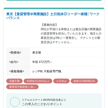
りますので安心していただけます。また、キャリアアップのできる
環境が整っており、自身の興味・関心を最大限に考慮できる環境で
年功序列ではない、正当な実力を評価受けることができます。入社
東京【賃貸管理＠商業施設】土日祝休◎リーダー候補│ワーク
後、多くの経験を通して不動産のプロとなり、お客様の生涯のパー
バランス
トナーとしてお任せいただけるよう一緒に同社を盛り上げていただ
ける方を歓迎 ながら働いてみませんか？
【業務内容】

同社が手掛ける単独または複合店舗の商業施設
の賃貸管理を担当していただきます。地主との
家賃交渉は3年に一度発生し、テナントとの家
賃交渉はテナントから...
<勤務地>
東京都
<給与>
年収
472万円
～
<募集職種>
レジPM, 不動産専門職
宅建不要
年間休日120日以上
土日休み
残業月20時間以内
事業用不動産取り扱い
リアルエステートWORKS担当者より
この求人のこだわりポイント