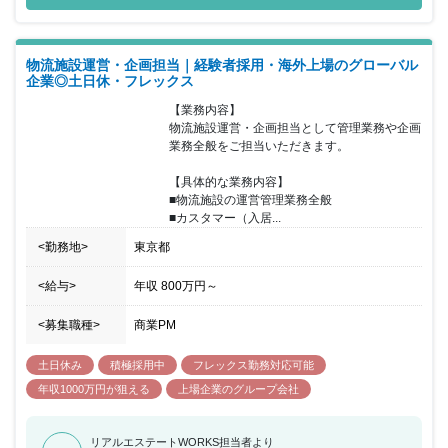
ル 投資法人』『ブローディア・プライベート投資法人』を運用 す
る資産運用会社として発足。 ■東急不動産ホールディングスグルー
プが培ってきた ノウハウや人材を最大限に活用しながら、不動産マ
物流施設運営・企画担当｜経験者採用・海外上場のグローバル
ネジメントに おける 『プロフェッショナル集団』として、「AUM
企業◎土日休・フレックス
を業界No.1 (質･量で業界No.1)」・「選ばれる会社No.1」を目標
に、 クオリティの高い不動産投資運用サービスを提供し、 投資主
【業務内容】

価値の最大化を図っています。
物流施設運営・企画担当として管理業務や企画
業務全般をご担当いただきます。

【具体的な業務内容】

■物流施設の運営管理業務全般

■カスタマー（入居...
<勤務地>
東京都
<給与>
年収
800万円
～
<募集職種>
商業PM
土日休み
積極採用中
フレックス勤務対応可能
年収1000万円が狙える
上場企業のグループ会社
リアルエステートWORKS担当者より