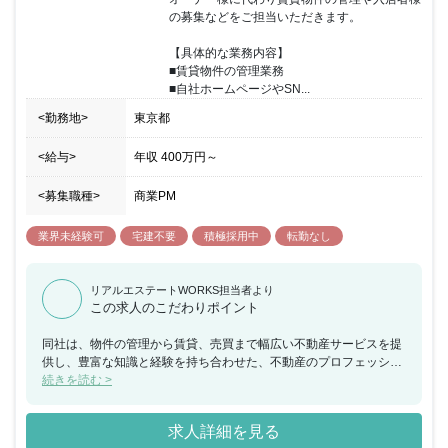
の募集などをご担当いただきます。

【具体的な業務内容】

■賃貸物件の管理業務

■自社ホームページやSN...
<勤務地>
東京都
<給与>
年収
400万円
～
<募集職種>
商業PM
業界未経験可
宅建不要
積極採用中
転勤なし
リアルエステートWORKS担当者より
この求人のこだわりポイント
同社は、物件の管理から賃貸、売買まで幅広い不動産サービスを提
供し、豊富な知識と経験を持ち合わせた、不動産のプロフェッショ
ナルなチームが一丸となり、お客様のニーズを的確に捉えて最高の
続きを読む >
体験を提供します。今回、オーナー様に代わり賃貸物件の管理や入
居者様の募集などをお任せできる方を募集することとなりました。
求人詳細を見る
未経験の方でも挑戦していただけるように先輩社員のサポートもあ