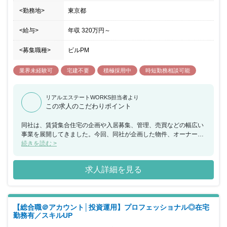
ける方を歓迎いたします。
<勤務地>
東京都
<給与>
年収
320万円
～
<募集職種>
ビルPM
業界未経験可
宅建不要
積極採用中
時短勤務相談可能
リアルエステートWORKS担当者より
この求人のこだわりポイント
同社は、賃貸集合住宅の企画や入居募集、管理、売買などの幅広い
事業を展開してきました。今回、同社が企画した物件、オーナーや
建築家から依頼された物件の募集管理業務をお任せできる方を募集
続きを読む >
することとなりました。 お部屋を紹介するだけでなく、募集～契約
～入居中の管理～退去後のメンテナンス手配まで様々な業務を行っ
求人詳細を見る
ていただきます。オーナーとの打ち合わせ、お客様の対応、設計・
施工会社とのやりとりなどもあるため豊富な経験を積み上げていく
ことができる環境です。経験を積み、実績ができてくれば新規プロ
ジェクトの企画に参加することも可能です。 賃貸管理業務に挑戦し
【総合職＠アカウント│投資運用】プロフェッショナル◎在宅
たい方や経験を活かしてキャリアアップしたい方など一緒に成長を
勤務有／スキルUP
支えていただける方を歓迎いたします。