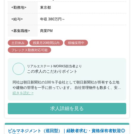
<勤務地>
東京都
<給与>
年収
380万円
～
<募集職種>
商業PM
土日休み
残業月20時間以内
積極採用中
フレックス勤務対応可能
リアルエステートWORKS担当者より
この求人のこだわりポイント
同社は朝日新聞社の100％子会社として朝日新聞社が所有する土地
や建物の管理を一手に担っています。 自社管理物件も数多く、安定
した事業基盤を築いてきました。 そんな同社で、不動産の保守管理
続きを読む >
や活用方法の企画・提案、売却などをお任せできる方を募集するこ
ととなりました。 一度に担当する物件は1～2件なので、一つひと
求人詳細を見る
つに集中でき、残業も少なめで、休日もしっかり取れる環境です。
保守・メンテナンスがメインですが、時には既存物件の収益性を高
めるためのリノベーションや開発を手がけるチャンスもあり、 物件
は全国各地にあるので、その土地に合わせた活用方法を考えて実行
ビルマネジメント（巡回型）｜経験者求む・資格保有者歓迎◎
に移すことができます。 朝日新聞グループの強みを活かしながら、