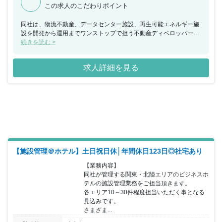
この求人のこだわりポイント
同社は、物流不動産、データセンター施設、再生可能エネルギー施
設を開発から運用までワンストップで担う不動産ディベロッパーと
して日本の物流不動産マーケットの拡大に貢献しています。今回、
続きを読む >
物流施設の管理業務や企画業務をお任せできる方を募集することと
なりました。マネージャー～シニアマネージャーとして採用し、運
求人詳細を見る
営業務の更なる機能強化を図っていただきます。物流不動産の経験
は問いませんが、オフィス等の運営管理経験や法人へのソリューシ
ョン営業の経験があり、オーナー視点で運営企画・管理に主体的に
取り組める方を求めております。プロパティソリューション部のメ
イン業務となるプロパティーマネジメント業務では自社運営管理を
行っており、所有者目線で業務に取り組めるほか、プロパティーマ
ネジメント業務に留まらず、オーナー視点での資産価値向上業務や
タウンマネジメント業務、ESG取り組みに関われることで広く物流
不動産及び業界の知見など含め専門性を高めることのできる環境で
す。豊富な経験を活かして同社でご活躍いただける方を歓迎いたし
【施設管理＠ホテル】土日祝日休│年間休日123日◎社宅あり
ます。
【業務内容】

同社が管理する関東・北陸エリアのビジネスホ
テルの施設管理業務をご担当頂きます。

各エリア10～30件程度担当いただく事となる
見込みです。

さまざま...