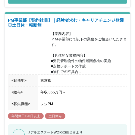
ロパティマネジメント業務を幅広くお任せできる方を募集すること
となりました。 PM、BM業務やオーナーとの折衝経験のある方は即
戦力としてご活躍いただける環境です。また、充実の福利厚生とワ
PM事業部【契約社員】｜経験者求む・キャリアチェンジ歓迎
ークバランスにより仕事とプライベートを充実させることができる
◎土日休・転勤無
のも魅力的です。
【業務内容】

ＰＭ事業部にて以下の業務をご担当いただきま
す。

【具体的な業務内容】

■受託管理物件の物件巡回点検の実施

■点検レポートの作成

■物件での不具合...
<勤務地>
東京都
<給与>
年収
355万円
～
<募集職種>
レジPM
年間休日120日以上
土日休み
リアルエステートWORKS担当者より