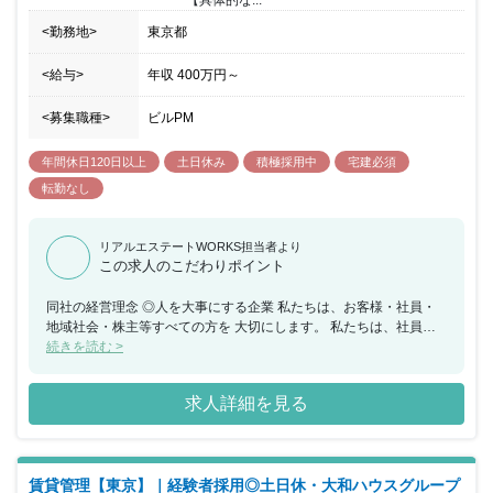
<勤務地>
東京都
<給与>
年収
400万円
～
<募集職種>
ビルPM
年間休日120日以上
土日休み
積極採用中
宅建必須
転勤なし
リアルエステートWORKS担当者より
この求人のこだわりポイント
同社の経営理念 ◎人を大事にする企業 私たちは、お客様・社員・
地域社会・株主等すべての方を 大切にします。 私たちは、社員同
士の絆を深め、生き甲斐のある活気に満ちた 職場環境づくりに努め
続きを読む >
ます。 ◎信用を重んずる企業 私たちは、企業倫理とコンプライア
ンスを遵守し、 信用を第一に考えます。 私たちは、信頼と感謝さ
求人詳細を見る
れる最良の 「不動産サービス」を提供します。 ◎社会に貢献する
企業 私たちは、環境保全を重んじ、 豊かな未来ある社会の発展に
取り組みます。 私たちは、 「不動産サービス」を通して、 地域社
会に愛される企業を目指します。 ◎進取と想像の精神を持つ企業
賃貸管理【東京】｜経験者採用◎土日休・大和ハウスグループ
私たちは、チャレンジ精神と創意工夫を持って常に ベストを尽くし