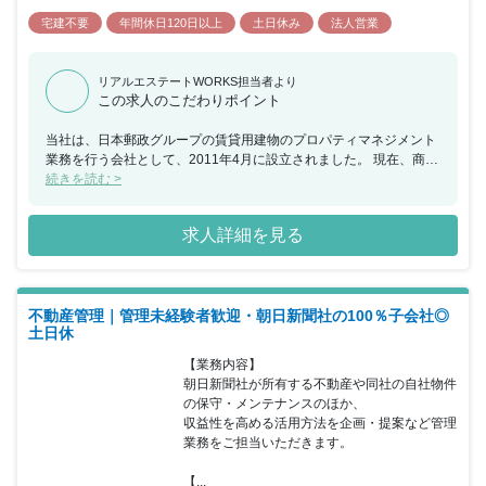
宅建不要
年間休日120日以上
土日休み
法人営業
リアルエステートWORKS担当者より
この求人のこだわりポイント
当社は、日本郵政グループの賃貸用建物のプロパティマネジメント
業務を行う会社として、2011年4月に設立されました。 現在、商業
施設「KITTE」を含む「JPタワー」、「大宮JPビルディング」、商
続きを読む >
業施設「KITTE名古屋」を含む「JPタワー名古屋」 及び「KITTE博
多」並びに、日本郵政グループの入居する「大手町プレイス」のプ
求人詳細を見る
ロパティマネジメント業務を行っております。 運営管理業務、テナ
ントリレーション業務、コンストラクションマネジメント業務など
を実践しています。 社内では、勤怠管理を徹底しており、働きやす
い環境です。 【キャリアプラン】日本郵政グループが開発/保有す
不動産管理｜管理未経験者歓迎・朝日新聞社の100％子会社◎
る全国の不動産事業による大型施設の運営管理に携わり、 豊富な経
土日休
験を積むことで、主任→係長→課長→副部長/営業所長→部長などス
テップアップが可能です。
【業務内容】

朝日新聞社が所有する不動産や同社の自社物件
の保守・メンテナンスのほか、

収益性を高める活用方法を企画・提案など管理
業務をご担当いただきます。

【...