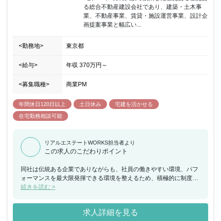
る総合不動産建設会社であり、建築・土木事
業、不動産事業、賃貸・施設運営事業、設計企
画提案事業と幅広い...
<勤務地>
東京都
<給与>
年収
370万円
～
<募集職種>
商業PM
年間休日120日以上
土日休み
宅建を活かせる
在宅勤務相談可能
リアルエステートWORKS担当者より
この求人のこだわりポイント
同社は伝統ある企業でありながらも、社員の働きやすい環境、パフ
ォーマンスを最大限発揮できる環境を整えるため、積極的に制度改
革に取り組む企業です。一般的に休みが少ない不動産業界でありな
続きを読む >
がら、年間休日は毎年125日になる制度があり、ワークライフバラ
ンスを尊重しています。また、社員の自主性を尊重し、効率的な働
求人詳細を見る
き方が実現できるようテレワークを採用しています。