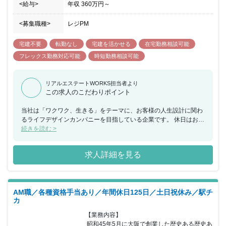
<給与>
年収
360万円
～
<募集職種>
レジPM
宅建不要
転勤なし
宅建を活かせる
在宅勤務相談可能
フレックス勤務対応可能
時短勤務相談可能
リアルエステートWORKS担当者より
この求人のこだわりポイント
当社は「ワクワク、生きる」をテーマに、お客様の人生設計に関わ
るライフデザインカンパニーを目指している企業です。 休日はお好
きなタイミング取得ができ、加えて福利厚生面では、交通費全額支
続きを読む >
給・コミュニケーション手当・資格手当等、様々な制度を利用可能
です。 今回のポジションではご入居者様とオーナー様をつなぐ立場
求人詳細を見る
として、双方の顧客に寄り添った対応を行っていただける方をぜひ
お待ちしております。
AM職／各種資格手当あり／年間休日125日／土日祝休み／駅チ
カ
【業務内容】

 昭和45年5月に大阪で創業した歴史ある歴史あ