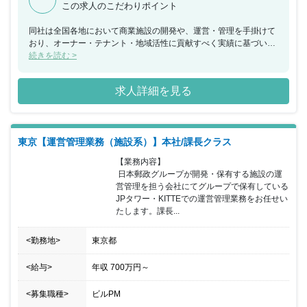
この求人のこだわりポイント
同社は全国各地において商業施設の開発や、運営・管理を手掛けて
おり、オーナー・テナント・地域活性に貢献すべく実績に基づいた
最適な開発を行い、運営・管理を行っております。 また、地域のニ
続きを読む >
ーズに合わせ、ビジネスホテルや書店の運営も行っており、ビジネ
スホテルにおいては、現在全国に74店舗を運営しております。 今
求人詳細を見る
回、PM事業部にて物件の巡回点検やレポートの作成、不具合の対
応など幅広い業務をご担当いただける方を募集することとなりまし
た。 今回の採用では契約社員となり転勤はありませんので安心して
働ける環境です。また、ワークバランス重視になりますので仕事と
東京【運営管理業務（施設系）】本社/課長クラス
プライベートを両立・充実させることもできるのが魅力的です。
【業務内容】

 日本郵政グループが開発・保有する施設の運
営管理を担う会社にてグループで保有している
JPタワー・KITTEでの運営管理業務をお任せい
たします。課長...
<勤務地>
東京都
<給与>
年収
700万円
～
<募集職種>
ビルPM