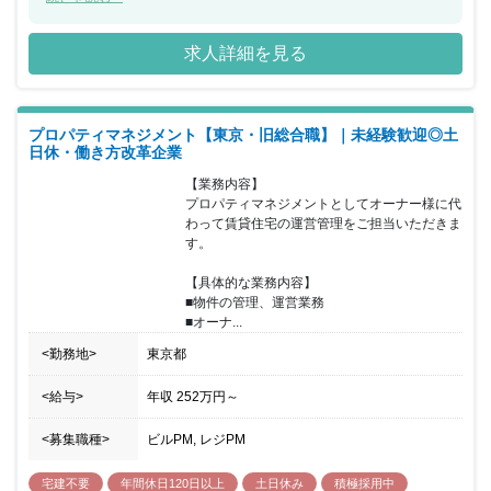
舗の商業施設の賃貸管理をお任せできる方を募集することとなりま
した。 物件は100件程度（単独店舗9割/複合店舗1割）ご担当いた
求人詳細を見る
だきます。地主との家賃交渉は3年に一度発生し、テナントとの家
賃交渉はテナントからの要望に都度対応する形（月に数件程度）と
なります。 営業所規模拡大と賃貸管理課の人員構成をふまえ、管理
職候補となる中間層の方を求めています。 徹底した労務管理で社員
プロパティマネジメント【東京・旧総合職】｜未経験歓迎◎土
のワークライフバランスや充実した福利厚生など安心できる環境で
日休・働き方改革企業
チャレンジをしたい方を歓迎いたします。
【業務内容】

プロパティマネジメントとしてオーナー様に代
わって賃貸住宅の運営管理をご担当いただきま
す。

【具体的な業務内容】

■物件の管理、運営業務

■オーナ...
<勤務地>
東京都
<給与>
年収
252万円
～
<募集職種>
ビルPM, レジPM
宅建不要
年間休日120日以上
土日休み
積極採用中