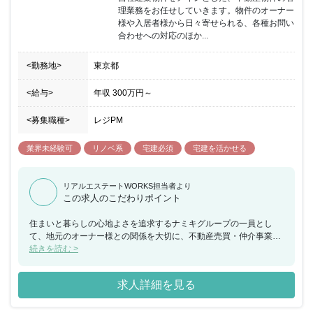
理業務をお任せしていきます。物件のオーナー
様や入居者様から日々寄せられる、各種お問い
合わせへの対応のほか...
<勤務地>
東京都
<給与>
年収
300万円
～
<募集職種>
レジPM
業界未経験可
リノベ系
宅建必須
宅建を活かせる
リアルエステートWORKS担当者より
この求人のこだわりポイント
住まいと暮らしの心地よさを追求するナミキグループの一員とし
て、地元のオーナー様との関係を大切に、不動産売買・仲介事業を
展開してまいりました。グループの幅広いネットワークをいかし、
続きを読む >
不動産の資産価値を最大限に活かすお手伝いが私たちの大きな役割
のひとつです。同時に、同社で働く一人ひとりが、ご相談者様のニ
求人詳細を見る
ーズにいつでもお応えできるように、それぞれのキャリアを自由に
磨くことができ、心地よく働くことができる職場環境の構築にも力
をいれております。激しい変化の時代を迎え、不動産業界には追い