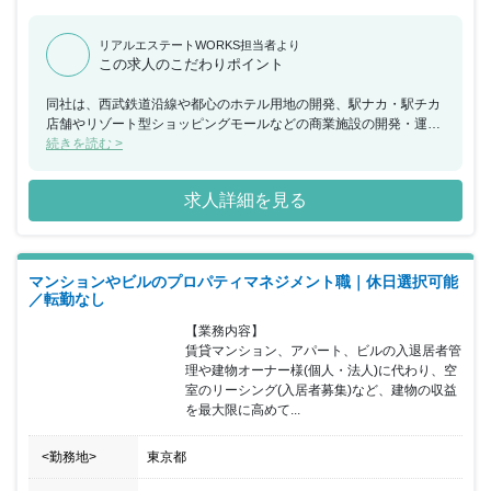
リアルエステートWORKS担当者より
この求人のこだわりポイント
同社は、西武鉄道沿線や都心のホテル用地の開発、駅ナカ・駅チカ
店舗やリゾート型ショッピングモールなどの商業施設の開発・運
営、オフィスや住宅の賃貸、住宅・マンション・別荘地の分譲、駐
続きを読む >
車・駐輪場、霊園などの運営、保険代理業といったお客さまの生活
に密着したさまざまなフィールドでサービスの提供を行っていま
求人詳細を見る
す。今回、西武グループが保有する西武新宿ペペにて商業施設運営
業務を担当していただける方を募集することとなりました。豊富な
商業施設の運営業務経験やショップ運営、ショップ管理の経験を活
かしてご活躍いただける方を求めています。西武グループにおける
マンションやビルのプロパティマネジメント職｜休日選択可能
不動産事業の中核会社として、西武線沿線を中心に幅広いエリアで
／転勤なし
事業を展開していますので、経験を積みキャリアアップや様々な商
業施設運営にも挑戦していただける環境です。平均残業時間も20～
【業務内容】

30時間程度や休日の取得、福利厚生なども充実しており、ワークバ
賃貸マンション、アパート、ビルの入退居者管
ランスを取りやすいのが特徴です。
理や建物オーナー様(個人・法人)に代わり、空
室のリーシング(入居者募集)など、建物の収益
を最大限に高めて...
<勤務地>
東京都