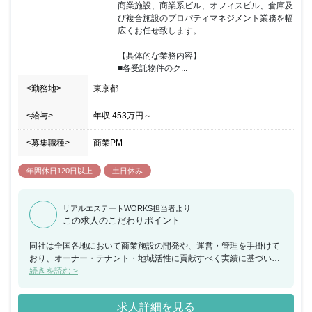
商業施設、商業系ビル、オフィスビル、倉庫及
ます。ビジネス利用はもちろん、 観光でも利用しやすいホテルづく
び複合施設のプロパティマネジメント業務を幅
りを行っています。 ご宿泊いただいた全てのお客様が笑顔で朝をお
広くお任せ致します。

迎えいただくために、 快適な客室、充実した設備・備品、そしてス
タッフの心からのもてなしをご提供致します。 上記の事業を行いな
【具体的な業務内容】

がら、自社の成長だけを目指すのではなく、 社会と共にどう成長し
■各受託物件のク...
ていけるかについて私たちの立場から考え、 人と社会、未来の暮ら
しのあり方を描いていきたいと考えています。
<勤務地>
東京都
<給与>
年収
453万円
～
<募集職種>
商業PM
年間休日120日以上
土日休み
リアルエステートWORKS担当者より
この求人のこだわりポイント
同社は全国各地において商業施設の開発や、運営・管理を手掛けて
おり、オーナー・テナント・地域活性に貢献すべく実績に基づいた
最適な開発を行い、運営・管理を行っております。 また、地域のニ
続きを読む >
ーズに合わせ、ビジネスホテルや書店の運営も行っており、ビジネ
スホテルにおいては、現在全国に74店舗を運営しております。 今
求人詳細を見る
回、商業施設、商業系ビル、オフィスビル、倉庫及び複合施設のプ