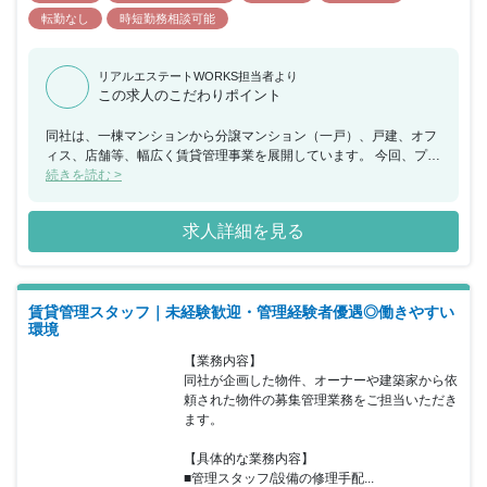
転勤なし
時短勤務相談可能
リアルエステートWORKS担当者より
この求人のこだわりポイント
同社は、一棟マンションから分譲マンション（一戸）、戸建、オフ
ィス、店舗等、幅広く賃貸管理事業を展開しています。 今回、プロ
パティマネジメントとしてオーナー様に代わって賃貸住宅の運営管
続きを読む >
理をお任せできる方を募集することとなりました。 長期的にオーナ
ー様と信頼関係を築きながら、入居者様の日々の生活を支え、リノ
求人詳細を見る
ベーションや付加価値の提案などを行い、所有物件の資産価値を最
大化を行っていただきます。 分業制により効率化を図っているの
で、プロパティマネジメントといっても様々なポジション・業務内
容があり、ジョブローテーション制度を利用しながらキャリアアッ
賃貸管理スタッフ｜未経験歓迎・管理経験者優遇◎働きやすい
プを図ることも可能です。 また、ITを活用したサービスや働き方改
環境
革にも全社を挙げて取り組んでおり、電子契約やWEB入居申込み、
その他にもIoT・RPAなどを積極的に導入するなど業務の負担経験
【業務内容】

につなげています。 2020年8月、「子育てサポート企業」として厚
同社が企画した物件、オーナーや建築家から依
生労働大臣より「くるみん認定」を受けるなど女性社員の育児休業
頼された物件の募集管理業務をご担当いただき
取得率は100％、健康経営優良法人2023ホワイト500に認定などの
ます。

実績があります。 社員の成長が会社の成長に直結すると考えてお
り、一人ひとりが長く健全に働き続けられるよう、様々な体制を完
【具体的な業務内容】

備。社員の健康維持・向上をはかる健康経営の同社でご活躍いただ
■管理スタッフ/設備の修理手配...