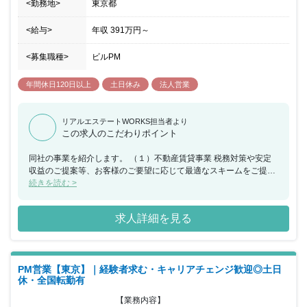
<勤務地>
東京都
<給与>
年収
391万円
～
<募集職種>
ビルPM
年間休日120日以上
土日休み
法人営業
リアルエステートWORKS担当者より
この求人のこだわりポイント
同社の事業を紹介します。 （１）不動産賃貸事業 税務対策や安定
収益のご提案等、お客様のご要望に応じて最適なスキームをご提案
いたします。 開発後の施設のメンテナンスやテナントの契約管理ま
続きを読む >
で、施設に関わる一切を対応いたします （２）SC事業 全国各地の
施設管理のノウハウをもとに、大型ショッピングセンターを運営し
求人詳細を見る
ています。 地域に愛される商業施設を目指して運営しております。
（３）PM事業 お持ちの資産の最大化や事業経営の円滑化等、課題
に応じてご提案いたします。物件の規模や立地を問わず、 大型商業
施設やオフィスビル・物流施設まで幅広く対応いたします。 （４）
PM営業【東京】｜経験者求む・キャリアチェンジ歓迎◎土日
リテール事業 ホテルに併設して利便性を高めたコンビニ、書店・温
休・全国転勤有
浴施設・カフェ等、様々な形態の店舗運営を行っています。 店舗経
営を通じて、テナント企業様が営業しやすい商業施設づくりに活か
【業務内容】

しています。 （５）ホテル事業 全国に都市型ホテルを展開してい