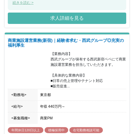
営、オフィスや住宅の賃貸、住宅・マンション・別荘地の分譲、駐
続きを読む >
車・駐輪場、霊園などの運営、保険代理業といったお客さまの生活
に密着したさまざまなフィールドでサービスの提供を行っていま
求人詳細を見る
す。今回、巡回型のビルマネジメントの募集となり、西武線沿線の
駅ナカ・駅チカ商業施設、西武グループが運営するレジャー施設、
ホテル、ゴルフ場などが中心となります。建築・修繕工事・設備点
検計画等の技術的な案件に関しては、社内に工事監修や施設維持管
商業施設運営業務(新宿)｜経験者求む・西武グループ◎充実の
理をおこなう部署があるため、各所と連携しながら最適な提案を検
福利厚生
討することが可能です。会社の平均残業時間は20時間程度、本ポジ
ションの平均残業時間も20～30時間程度です。ビルマネジメント経
【業務内容】

験を活かしてご活躍していただけるだけでなく、資格をお持ちの方
西武グループが保有する西武新宿ペペにて商業
は、資格を活かしてご活躍いただける環境です。
施設運営業務を担当していただきます。

【具体的な業務内容】

■日常の売上管理やテナント対応

■販売促進...
<勤務地>
東京都
<給与>
年収
440万円
～
<募集職種>
商業PM
年間休日120日以上
積極採用中
在宅勤務相談可能