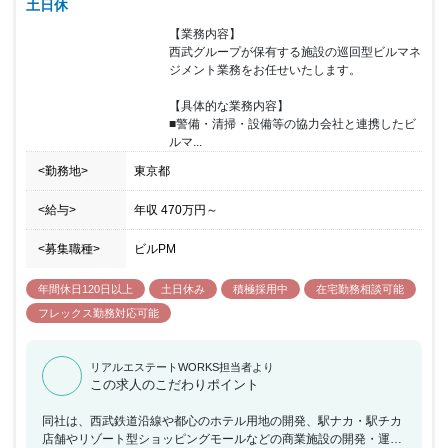
土日休
その地域に合わせた不動産開発を通して地域振興にも貢献できるな
ど、 ゆとりもやりがいも感じられる環境でご活躍いただける方を歓
【業務内容】

迎いたします。
西武グループが保有する施設の巡回型ビルマネ
ジメント業務をお任せいたします。

【具体的な業務内容】

■警備・清掃・設備等の協力会社と連携したビ
ルマ...
<勤務地>
東京都
<給与>
年収
470万円
～
<募集職種>
ビルPM
年間休日120日以上
土日休み
積極採用中
在宅勤務相談可能
フレックス勤務対応可能
リアルエステートWORKS担当者より
この求人のこだわりポイント
同社は、西武鉄道沿線や都心のホテル用地の開発、駅ナカ・駅チカ
店舗やリゾート型ショッピングモールなどの商業施設の開発・運