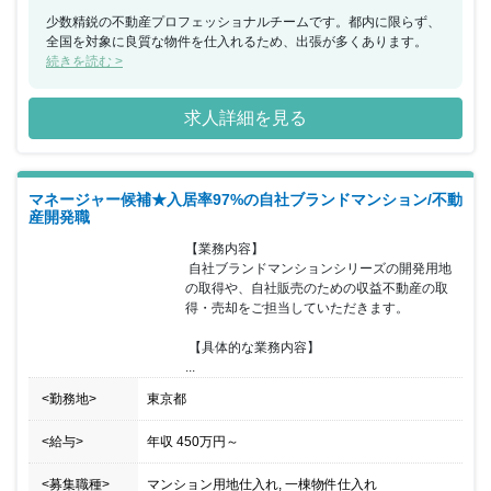
少数精鋭の不動産プロフェッショナルチームです。都内に限らず、
全国を対象に良質な物件を仕入れるため、出張が多くあります。
続きを読む >
求人詳細を見る
マネージャー候補★入居率97%の自社ブランドマンション/不動
産開発職
【業務内容】

 自社ブランドマンションシリーズの開発用地
の取得や、自社販売のための収益不動産の取
得・売却をご担当していただきます。

 【具体的な業務内容】

...
<勤務地>
東京都
<給与>
年収
450万円
～
<募集職種>
マンション用地仕入れ, 一棟物件仕入れ