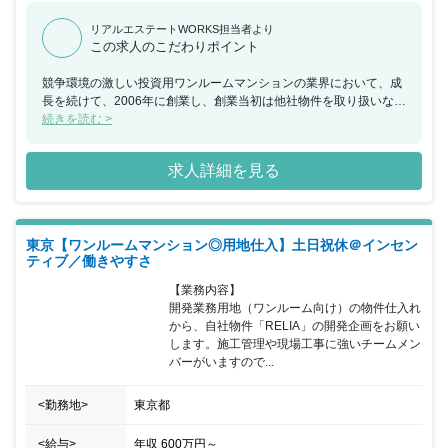
リアルエステートWORKS担当者より
この求人のこだわりポイント
競争環境の激しい投資用ワンルームマンションの業界において、成
長を続けて、2006年に創業し、創業当初は他社物件を取り扱いなが
ら、確かな営業力で着実に業績をあげていきました。 今ではNITOH
続きを読む >
のオリジナルマンションブランド「RELIA（リライア）」シリーズ
を展開しており自社で仕入れ、販売、管理の機能を一貫して持つ体
求人詳細を見る
制を築いています。管理戸数1665件、空室件数0件、入居率100％
です。 現在、積極的に事業展開をしております。将来的なビジョン
は、年間500戸の開発チームの構築です。今年度は年間150戸の物
件開発がミッションとなります。 【働きやすい環境を用意します】
東京【ワンルームマンション◎用地仕入】土日祝休＠インセン
結婚や出産、育児、介護など、社員にもさまざまな節目がありま
ティブ／働きやすさ
す。そんな場面でも安心して働き、長く活躍してもらえるよう環境
を整えていくことが、会社の務めです。この数年で休日休暇を整備
【業務内容】

し、残業や休日出勤の削減ないし代休などを徹底するとともに、時
開発業務用地（ワンルーム向け）の物件仕入れ
短勤務や産休・育休といった制度の運用を推進してきました。社内
から、自社物件「RELIA」の開発企画をお願い
研修や資格取得支援のように、社員の成長を促進する取り組みも積
します。施工管理や現場工事に強いチームメン
極的に行っています。 【福利厚生・オフィス環境】 社員同士の距
バーがいますので...
離がものすごく近く、困ったことなどは必ず助けてもらえるかんき
ょうです。外部研修などもあり人間としての成長が望める環境で
<勤務地>
東京都
す。職場もきれいで備品なども不備があれば、すぐに取り寄せても
らえます。PCなども最新のものに変更でき、効率第一の考えの元
で行動するので職場内スピード感は早いです。掃除などは当番制に
<給与>
年収
600万円
～