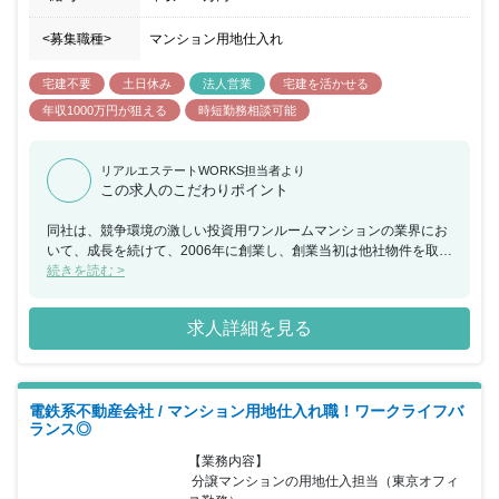
なっており定期的に行っています。
<募集職種>
マンション用地仕入れ
宅建不要
土日休み
法人営業
宅建を活かせる
年収1000万円が狙える
時短勤務相談可能
リアルエステートWORKS担当者より
この求人のこだわりポイント
同社は、競争環境の激しい投資用ワンルームマンションの業界にお
いて、成長を続けて、2006年に創業し、創業当初は他社物件を取り
扱いながら、確かな営業力で着実に業績をあげていきました。 今で
続きを読む >
はNITOHのオリジナルマンションブランド「RELIA（リライア）」
シリーズを展開しており自社で仕入れ、販売、管理の機能を一貫し
求人詳細を見る
て持つ体制を築いています。管理戸数1665件、空室件数0件、入居
率100％です。※2023年05月01日現在 【同社の事業内容】 ・マン
ションの企画、開発、販売、管理 ・マンションのリノベーション
・賃貸仲介業 ・売買仲介/住宅販売/売却相談/査定 ・区分マンション
電鉄系不動産会社 / マンション用地仕入れ職！ワークライフバ
リノベーション販売事業 現在、積極的に事業展開をしており、将来
ランス◎
的なビジョンは、年間500戸の開発チームの構築です。今年度は年
間150戸の物件開発がミッションとなります。 【働きやすい環境を
【業務内容】

用意します】 結婚や出産、育児、介護など、社員にもさまざまな節
 分譲マンションの用地仕入担当（東京オフィ
目があります。そんな場面でも安心して働き、長く活躍してもらえ