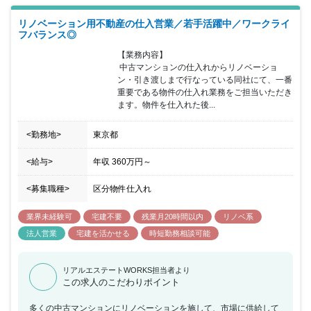
リノベーション用不動産の仕入営業／若手活躍中／ワークライ
フバランス◎
【業務内容】

 中古マンションの仕入れからリノベーショ
ン・引き渡しまで行なっている同社にて、一番
重要である物件の仕入れ業務をご担当いただき
ます。物件を仕入れた後...
<勤務地>
東京都
<給与>
年収
360万円
～
<募集職種>
区分物件仕入れ
業界未経験可
宅建不要
残業月20時間以内
リノベ系
法人営業
宅建を活かせる
時短勤務相談可能
リアルエステートWORKS担当者より
この求人のこだわりポイント
多くの中古マンションにリノベーションを施して、市場に供給して