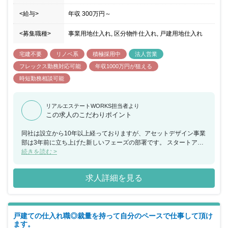
<給与>
年収
300万円
～
<募集職種>
事業用地仕入れ, 区分物件仕入れ, 戸建用地仕入れ
宅建不要
リノベ系
積極採用中
法人営業
フレックス勤務対応可能
年収1000万円が狙える
時短勤務相談可能
リアルエステートWORKS担当者より
この求人のこだわりポイント
同社は設立から10年以上経っておりますが、アセットデザイン事業
部は3年前に立ち上げた新しいフェーズの部署です。 スタートアッ
プならではの勢いのある社風の中で一緒に事業を大きくしていくフ
続きを読む >
ェーズを経験することができます！ 多岐に渡る金融機関との取引実
績など、営業成果を上げるための基盤が整っており、 出した成果に
求人詳細を見る
対してのインセンティブも充実しているので、 成果報酬型の環境で
ご自身の力を試したい方にも非常におすすめできる求人です。
戸建ての仕入れ職◎裁量を持って自分のペースで仕事して頂け
ます。