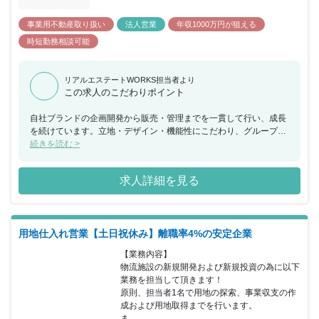
事業用不動産取り扱い
法人営業
年収1000万円が狙える
時短勤務相談可能
リアルエステートWORKS担当者より
この求人のこだわりポイント
⾃社ブランドの企画開発から販売・管理までを⼀貫して⾏い、成長
を続けています。⽴地・デザイン・機能性にこだわり、グループ会
社と連携してワンストップサービスでの徹底した管理体制を実現し
続きを読む >
ています。
求人詳細を見る
用地仕入れ営業【土日祝休み】離職率4%の安定企業
【業務内容】

物流施設の新規開発および新規投資の為に以下
業務を担当して頂きます！

原則、担当者1名で用地の探索、事業収支の作
成および用地取得までを行います。

ま...