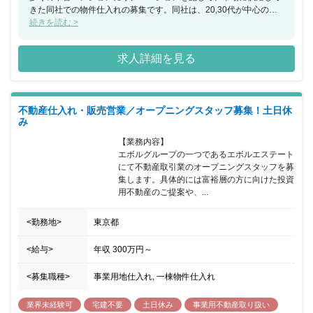
きた同社での物件仕入れの募集です。同社は、20,30代が中心の若
い職場環境であり、尚且つ制度も整っていることから、ワークライ
続きを読む >
フバランスが整った良い環境です。
求人詳細を見る
不動産仕入れ・販売営業／オープニングスタッフ募集！土日休
み
【業務内容】

エボルグループの一つであるエボルエステート
にて不動産取引業のオープニングスタッフを募
集します。具体的には富裕層の方に向けた投資
用不動産のご提案や、...
<勤務地>
東京都
<給与>
年収
300万円
～
<募集職種>
事業用地仕入れ, 一棟物件仕入れ
業界未経験可
宅建不要
土日休み
事業用不動産取り扱い