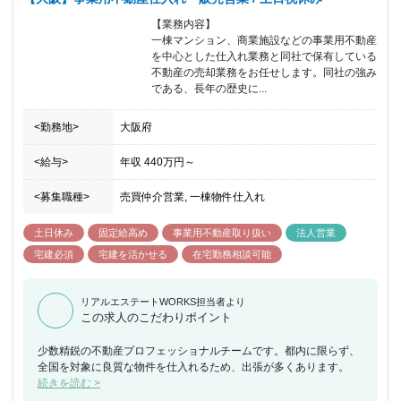
【業務内容】

一棟マンション、商業施設などの事業用不動産
を中心とした仕入れ業務と同社で保有している
不動産の売却業務をお任せします。同社の強み
である、長年の歴史に...
<勤務地>
大阪府
<給与>
年収
440万円
～
<募集職種>
売買仲介営業, 一棟物件仕入れ
土日休み
固定給高め
事業用不動産取り扱い
法人営業
宅建必須
宅建を活かせる
在宅勤務相談可能
リアルエステートWORKS担当者より
この求人のこだわりポイント
少数精鋭の不動産プロフェッショナルチームです。都内に限らず、
全国を対象に良質な物件を仕入れるため、出張が多くあります。
続きを読む >