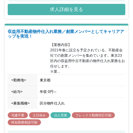
求人詳細を見る
収益用不動産物件仕入れ業務／創業メンバーとしてキャリアア
ップを実現！
【業務内容】

2021年春に設立を予定されている、不動産会
社での創業メンバーを集めています。東京23
区内の収益用中古不動産の物件仕入れ業務をお
任せします。

※業...
<勤務地>
東京都
<給与>
年収
0円
～
<募集職種>
区分物件仕入れ
宅建不要
土日休み
法人営業
フレックス勤務対応可能
時短勤務相談可能