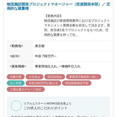
物流施設開発プロジェクトマネージャー（投資開発本部）／ 圧
倒的な裁量権
【業務内容】

物流施設の新規開発案件におけるプロジェクト
マネジメント業務全般を担当して頂きます。原
則、担当者1名でプロジェクトをもつため、圧
倒的な裁量を持って仕...
<勤務地>
東京都
<給与>
年収
798万円
～
<募集職種>
事業用地仕入れ, 一棟物件仕入れ
宅建不要
土日休み
固定給高め
事業用不動産取り扱い
法人営業
年収1000万円が狙える
時短勤務相談可能
上場企業のグループ会社
リアルエステートWORKS担当者より
この求人のこだわりポイント