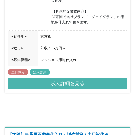
ス勤務）

るよう環境を整えていくことが、会社の務めです。この数年で休日
休暇を整備し、残業や休日出勤の削減ないし代休などを徹底すると
 【具体的な業務内容】

ともに、時短勤務や産休・育休といった制度の運用を推進してきま
 関東圏で当社ブランド「ジェイグラン」の用
した。社内研修や資格取得支援のように、社員の成長を促進する取
地を仕入れて頂きます。

り組みも積極的に行っています。 【福利厚生・オフィス環境】 社
...
員同士の距離がものすごく近く、困ったことなどは必ず助けてもら
えるかんきょうです。外部研修などもあり人間としての成長が望め
<勤務地>
東京都
る環境です。職場もきれいで備品なども不備があれば、すぐに取り
寄せてもらえます。PCなども最新のものに変更でき、効率第一の
<給与>
年収
416万円
～
考えの元で行動するので職場内スピード感は早いです。掃除などは
当番制になっており定期的に行っています。
<募集職種>
マンション用地仕入れ
土日休み
法人営業
求人詳細を見る
【大阪】事業用不動産仕入れ・販売営業 / 土日祝休み