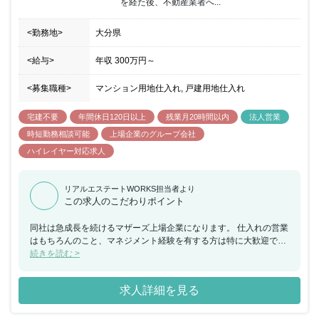
を経た後、不動産業者へ...
<勤務地>
大分県
<給与>
年収
300万円
～
<募集職種>
マンション用地仕入れ, 戸建用地仕入れ
宅建不要
年間休日120日以上
残業月20時間以内
法人営業
時短勤務相談可能
上場企業のグループ会社
ハイレイヤー対応求人
リアルエステートWORKS担当者より
この求人のこだわりポイント
同社は急成長を続けるマザーズ上場企業になります。 仕入れの営業
はもちろんのこと、マネジメント経験を有する方は特に大歓迎で
す。即戦力としてすぐに現場で活躍することができます。 更なるキ
続きを読む >
ャリアアップを目指す人材を積極的に募集しています。
求人詳細を見る