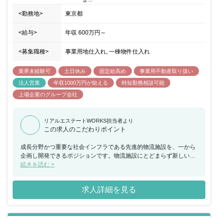
<勤務地>
東京都
<給与>
年収
600万円
～
<募集職種>
事業用地仕入れ, 一棟物件仕入れ
業界未経験可
土日休み
固定給高め
事業用不動産取り扱い
法人営業
年収1000万円が狙える
時短勤務相談可能
上場企業のグループ会社
リアルエステートWORKS担当者より
この求人のこだわりポイント
成長分野かつ重要な社会インフラである先進的物流施設を、一から
企画し開発できるポジションです。物流施設にとどまらず新しいア
セットへの挑戦も可能です。入社直後は、既存プロジェクトに参加
続きを読む >
し、仕事の流れや物件について理解を深めて頂きます。その後は、
ご自身で担当する新規プロジェクトを持ち、他部署と連携しながら
求人詳細を見る
仕事を進めて頂きます