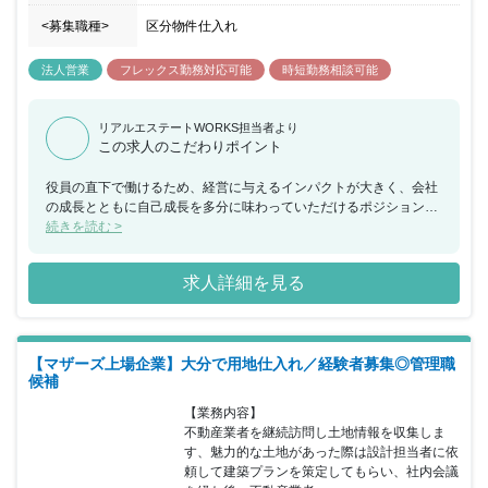
<募集職種>
区分物件仕入れ
法人営業
フレックス勤務対応可能
時短勤務相談可能
リアルエステートWORKS担当者より
この求人のこだわりポイント
役員の直下で働けるため、経営に与えるインパクトが大きく、会社
の成長とともに自己成長を多分に味わっていただけるポジションで
す。また、成果を出した分、インセンティブがありますので、頑張
続きを読む >
った分だけ稼ぎたいという方におすすめの求人です。
求人詳細を見る
【マザーズ上場企業】大分で用地仕入れ／経験者募集◎管理職
候補
【業務内容】

不動産業者を継続訪問し土地情報を収集しま
す、魅力的な土地があった際は設計担当者に依
頼して建築プランを策定してもらい、社内会議