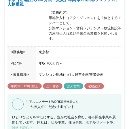
人柄重視
【業務内容】

用地仕入れ（アクイジション）を主体とするメ
ンバーとして、

分譲マンション・賃貸レジデンス・物流施設等
の用地仕入れ及び事業企画業務をお願いしま
す。

...
<勤務地>
東京都
<給与>
年収
700万円
～
<募集職種>
マンション用地仕入れ, 経営企画/事業企画
年間休日120日以上
土日休み
法人営業
宅建必須
リアルエステートWORKS担当者より
この求人のこだわりポイント
ひとりひとりを幸せにする、豊かな社会を育む、都市開発事業を展
開しています。 同社は、ビル事業、住宅事業、ホテルリゾート事
業、 シニア事業の4つの事業を柱に都市開発事業を展開していま
続きを読む >