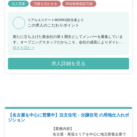
法人営業
宅建を活かせる
時短勤務相談可能
リアルエステートWORKS担当者より
この求人のこだわりポイント
新たに立ち上げた新会社の第１期生としてメンバーを募集していま
す。オープニングスタッフだからこそ、会社の成長によりダイレク
トに関わる事ができ、昇給や昇格のチャンスも多くある環境となっ
続きを読む >
ています。
求人詳細を見る
【名古屋を中心に営業中】注文住宅・分譲住宅 の用地仕入れポ
ジション
【業務内容】

 名古屋・尾張エリアを中心に地元密着企業で