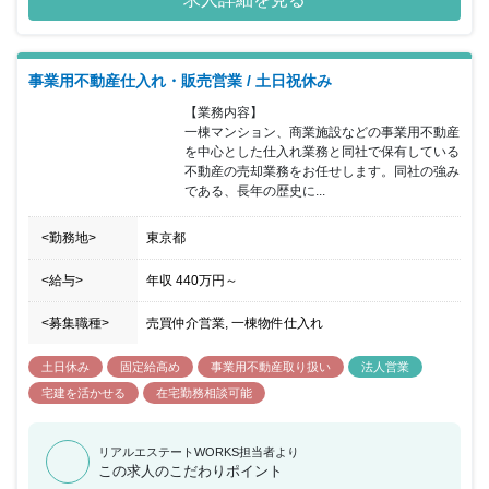
事業用不動産仕入れ・販売営業 / 土日祝休み
【業務内容】

一棟マンション、商業施設などの事業用不動産
を中心とした仕入れ業務と同社で保有している
不動産の売却業務をお任せします。同社の強み
である、長年の歴史に...
<勤務地>
東京都
<給与>
年収
440万円
～
<募集職種>
売買仲介営業, 一棟物件仕入れ
土日休み
固定給高め
事業用不動産取り扱い
法人営業
宅建を活かせる
在宅勤務相談可能
リアルエステートWORKS担当者より
この求人のこだわりポイント