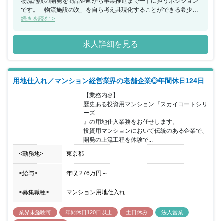
物流施設の開発を商品企画から事業推進まで一手に担うポジション
です。「物流施設の次」を自ら考え具現化することができる希少な
業務に携わることができます。不動産開発、不動産投資および物件
続きを読む >
マネジメントなどに携わった経験があれば、建築に関する専門的な
知識・経験は必須ではありません。次のステップに進みたいとお考
求人詳細を見る
えの方にとっては機会となるポジションです。 入社直後は、既存プ
ロジェクトに参加し、仕事の流れや物件について理解を深めて頂き
ます。その後は、ご自身で担当する新規プロジェクトを持ち、他部
署と連携しながら仕事を進めて頂きます。
用地仕入れ／マンション経営業界の老舗企業◎年間休日124日
【業務内容】

歴史ある投資用マンション『スカイコートシリ
ーズ

』の用地仕入業務をお任せします。

投資用マンションにおいて伝統のある企業で、
開発の上流工程を体験で...
<勤務地>
東京都
<給与>
年収
276万円
～
<募集職種>
マンション用地仕入れ
業界未経験可
年間休日120日以上
土日休み
法人営業