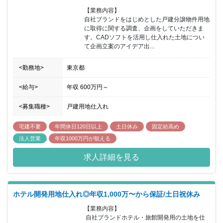
【業務内容】

自社ブランドをはじめとした戸建分譲物件用地
に取得に関する調査、企画をしていただきま
す。CADソフトを活用し仕入れた土地につい
て企画立案のアイデア出...
<勤務地>
東京都
<給与>
年収
600万円
～
<募集職種>
戸建用地仕入れ
宅建不要
年間休日120日以上
土日休み
固定給高め
法人営業
年収1000万円が狙える
求人詳細を見る
ホテル開発用地仕入れ◎年収1,000万〜から保証/土日祝休み
【業務内容】

 自社ブランドホテル・旅館開発用の土地を仕