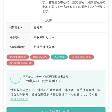
す。名古屋を中心に、注文住宅・分譲住宅用の
土地を探して仕入れるまでの業務をお任せ致し
ます。

 【具体...
<勤務地>
愛知県
<給与>
年収
600万円
～
<募集職種>
戸建用地仕入れ
業界未経験可
固定給高め
法人営業
宅建を活かせる
時短勤務相談可能
リアルエステートWORKS担当者より
この求人のこだわりポイント
情報収集先として、地域の不動産会社、地権者、大手仲介会社、銀
行などがあり、良好な関係を構築し交渉スキルも身についてくると
成績に応じ、年3回の賞与の他にインセンティブにも反映されるの
続きを読む >
で高い年収が実現出来ます。
求人詳細を見る