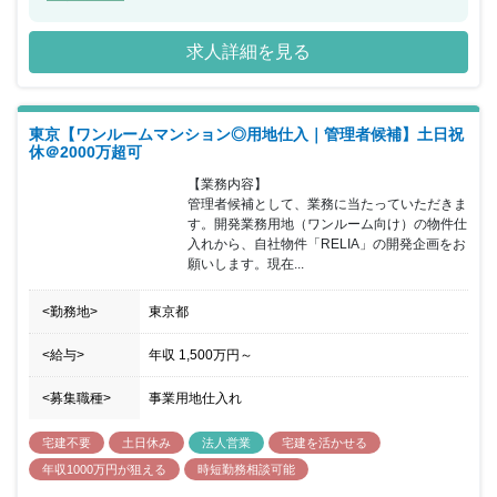
す。 ◎ビル事業では、東京・大阪に所有するオフィスビルの賃貸を
軸としながら、 大規模ビルと同水準のスペックを備えたオフィスビ
求人詳細を見る
ルの開発に注力。 さらに商業施設やカンファレンスの運営も行って
います。 ◎住宅事業では、都市生活者が求める住まいの有り方を追
求し、 「ルフォン」を冠した分譲・賃貸マンションの開発を進める
とともに、 柔軟なアプローチによる開発に取り組んでいます。 ◎
東京【ワンルームマンション◎用地仕入｜管理者候補】土日祝
ホテルリゾート事業では、美しい日本を再発見することで観光需要
休＠2000万超可
を喚起し、 地域経済の活性化に寄与することを目指して、 日本各
地で多彩なホテルおよびリゾート施設を開発・運営しています。 ◎
【業務内容】

シニア事業では、高齢者の自立を支援し、家族や社会との絆を深め
管理者候補として、業務に当たっていただきま
るサービスを提供する、 有料老人ホームを開発・運営しています。
す。開発業務用地（ワンルーム向け）の物件仕
入れから、自社物件「RELIA」の開発企画をお
願いします。現在...
<勤務地>
東京都
<給与>
年収
1,500万円
～
<募集職種>
事業用地仕入れ
宅建不要
土日休み
法人営業
宅建を活かせる
年収1000万円が狙える
時短勤務相談可能