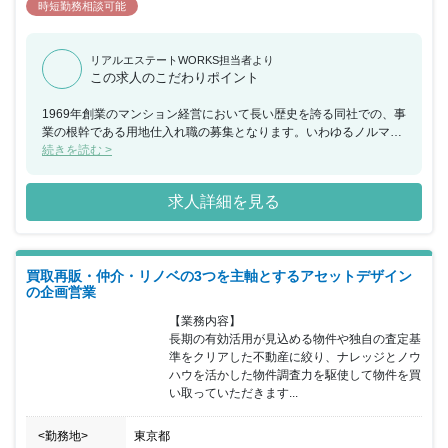
時短勤務相談可能
リアルエステートWORKS担当者より
この求人のこだわりポイント
1969年創業のマンション経営において長い歴史を誇る同社での、事
業の根幹である用地仕入れ職の募集となります。いわゆるノルマの
ようなものはなく、部としての目標を重視する働き方となっていま
続きを読む >
す。
求人詳細を見る
買取再販・仲介・リノベの3つを主軸とするアセットデザイン
の企画営業
【業務内容】

長期の有効活用が見込める物件や独自の査定基
準をクリアした不動産に絞り、ナレッジとノウ
ハウを活かした物件調査力を駆使して物件を買
い取っていただきます...
<勤務地>
東京都