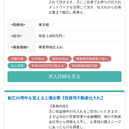
入れて頂きます。主にご自身でお持ちの仕入れ
ネットワークを活用して頂き、仕入れから企画
立案まで幅広い業務を...
<勤務地>
東京都
<給与>
年収
1,000万円
～
<募集職種>
事業用地仕入れ
宅建不要
土日休み
固定給高め
事業用不動産取り扱い
法人営業
年収1000万円が狙える
時短勤務相談可能
求人詳細を見る
創立30周年を迎える上場企業【投資用不動産仕入れ】
【業務内容】

主に収益物件の仕入れをご担当いただきます。
まずは当社の営業部署や金融機関、他の不動産
会社等から情報を入手し、お客様の購入ニーズ
にあったものを調査し...