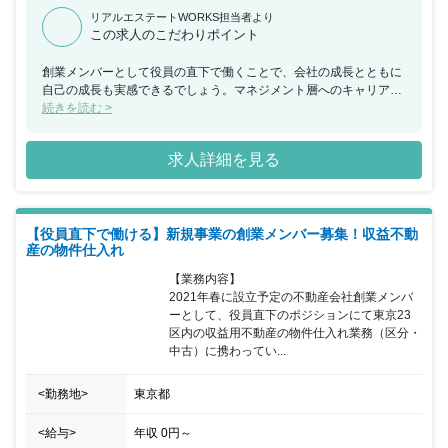
リアルエステートWORKS担当者より
この求人のこだわりポイント
創業メンバーとして役員の直下で働くことで、会社の成長とともに
自己の成長も実感できるでしょう。マネジメント層へのキャリアア
ップや新しい部署など、ご自身の可能性を広げることができます。
続きを読む >
求人詳細を見る
【役員直下で働ける】新規事業の創業メンバー募集！収益不動
産の物件仕入れ
【業務内容】

2021年春に設立予定の不動産会社創業メンバ
ーとして、役員直下のポジションにて東京23
区内の収益用不動産の物件仕入れ業務（区分・
中古）に携わってい...
<勤務地>
東京都
<給与>
年収
0円
～