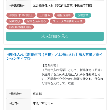
<募集職種>
区分物件仕入れ, 買取再販営業, 不動産専門職
年間休日120日以上
土日休み
積極採用中
反響営業
宅建必須
宅建を活かせる
フレックス勤務対応可能
時短勤務相談可能
求人詳細を見る
用地仕入れ【新築住宅（戸建）／土地仕入れ】法人営業／高イ
ンセンティブ◎
【業務内容】

《用地仕入れ営業》として、新築住宅（戸建）
を建築するための土地仕入れをお任せ致しま
す。不動産仲介会社から情報を仕入れ、仕入れ
た情報を元にして、収益...
<勤務地>
東京都
<給与>
年収
532万円
～