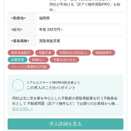
同社が手掛ける「訳アリ物件買取PRO」を始
め...
<勤務地>
福岡県
<給与>
年収
330万円
～
<募集職種>
買取再販営業
業界未経験可
宅建不要
年間休日120日以上
積極採用中
反響営業
転勤なし
宅建を活かせる
フレックス勤務対応可能
リアルエステートWORKS担当者より
この求人のこだわりポイント
同社は主に空き家を中心とした不動産の買取再販業を行う不動産会
社として 不動産問題（訳アリ物件など）でお困りのお客様から物件
を買い入れ、 物件のバリューアップをした後に再販する独自のビジ
続きを読む >
ネスモデルを展開し 右肩上がりで成長を続けています。 自社サイ
ト『訳アリ物件買取PRO』を運営しており、年間の問い合わせ件数
求人詳細を見る
は約6,400件（2023年度）を超え、多くのお客様からご相談を頂い
ており、 業界のパイオニア的存在として業界No1の地位を確立して