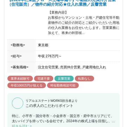
（住宅販売）／物件の紹介対応★仕入れ業務／反響営業
【業務内容】

お客様からマンション・土地・戸建住宅等不動
産物件のご紹介の対応とご紹介いただいた用地
の仕入れ業務をお任せいたします。営業業務に
加えて、将来の幹部候...
<勤務地>
東京都
<給与>
年収
276万円
～
<募集職種>
注文住宅営業, 売買仲介営業, 戸建用地仕入れ
業界未経験可
宅建不要
反響営業
転勤なし
年収1000万円が狙える
時短勤務相談可能
リアルエステートWORKS担当者より
この求人のこだわりポイント
特に、小平市・国分寺市・小金井市・国立市・府中市エリアにて、
太いパイプを持っている会社です。2024年の株式上場を目指し、支
店や店舗を増やしていく計画です。そのため、マネジメントポジシ
続きを読む >