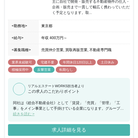
主に自社で開発・販売する不動産物件の仕入・
です。完全反響営業を実現しており、信託系業者様からの紹介案件
企画・販売まで一貫して幅広く携わっていただ
多数ございます。また同ポジションにおいては未経験も積極的に採
く予定となります。取...
用を進めておりますので、これから不動産業界にチャレンジしてい
きたい方や仕入れ担当として成長中企業の中で更なるキャリアアッ
<勤務地>
東京都
プを目指していきたい方にもお勧めの案件となっております。
<給与>
年収
400万円
～
<募集職種>
売買仲介営業, 買取再販営業, 不動産専門職
業界未経験可
宅建不要
年間休日120日以上
土日休み
積極採用中
反響営業
転勤なし
リアルエステートWORKS担当者より
この求人のこだわりポイント
同社は《総合不動産会社》として「賃貸」「売買」「管理」「工
事」をメイン事業として手掛けている企業になります。グループ会
社の立川ハウス工業は設立55年以上の歴史があり、グループ会社と
続きを読む >
のネットワークが強みで紹介での取引も増加し続けており、現在は
第二創業期を迎え更なる成長を遂げています。創業以来16期連続黒
求人詳細を見る
字と業績も好調に推移しており《新宿No.1》を目指して事業の拡大
を進めている最中となっています。今回の採用についても業績拡大