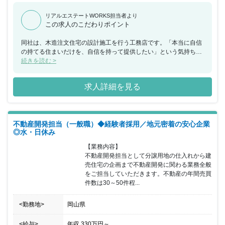
リアルエステートWORKS担当者より
この求人のこだわりポイント
同社は、木造注文住宅の設計施工を行う工務店です。「本当に自信
の持てる住まいだけを、自信を持って提供したい」という気持ちを
持った敏腕のハウスプランナーが、お客さまの家づくりのサポート
続きを読む >
をしています。家を建てる、家を売るだけでなく、資金計画・土地
探しの段階から完成後のサポートまで、お客さまと「マン・ツー・
求人詳細を見る
マン」で向き合うことにこだわっています。一人のハウスプランナ
ーが最初から最後まで引き継ぎなしで担当することで、しっかりと
コミュニケーションが取れ、お客さまの希望にそった最適な提案が
できると自負しています。今回、業績向上にともない、新たに不動
不動産開発担当（一般職）◆経験者採用／地元密着の安心企業
産開発担当の管理職ををすることとなりました。年間の不動産売買
◎水・日休み
件数は30件～50件程度です。休日は、水曜日＋日曜日・祝日となっ
ていますのでご家族と過ごす時間も確保していただける環境でオ
【業務内容】

ン・オフを切り替えることができ仕事とプライベートを充実させる
不動産開発担当として分譲用地の仕入れから建
ことが可能です。自分の思いとお客さまのご要望を反映させて納得
売住宅の企画まで不動産開発に関わる業務全般
のいく家を建てたいという熱意の持った方、またこれまでの不動産
をご担当していただきます。不動産の年間売買
営業経験をいかして働きたいという方をお待ちしてます。また、環
件数は30～50件程...
境コンセプト型の分譲地開発による街並みづくりも行っており、 地
域への貢献ややりがいを感じられる仕事です。
<勤務地>
岡山県
<給与>
年収
330万円
～