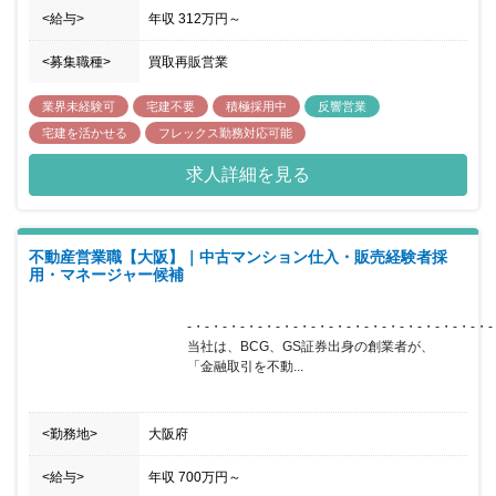
<給与>
年収
312万円
～
<募集職種>
買取再販営業
業界未経験可
宅建不要
積極採用中
反響営業
宅建を活かせる
フレックス勤務対応可能
求人詳細を見る
不動産営業職【大阪】｜中古マンション仕入・販売経験者採
用・マネージャー候補
-・-・-・-・-・-・-・-・-・-・-・-・-・-・-・-・-・-
当社は、BCG、GS証券出身の創業者が、

「金融取引を不動...
<勤務地>
大阪府
<給与>
年収
700万円
～