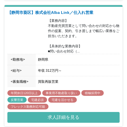
【静岡市葵区】株式会社Alba Link／仕入れ営業
【業務内容】

不動産売買営業として問い合わせの対応から物
件の提案、契約、引き渡しまで幅広い業務をご
担当いただきます。

【具体的な業務内容】

■問い合わせ対応（...
<勤務地>
静岡県
<給与>
年収
312万円
～
<募集職種>
買取再販営業
年間休日120日以上
事業用不動産取り扱い
積極採用中
反響営業
宅建必須
宅建を活かせる
フレックス勤務対応可能
求人詳細を見る