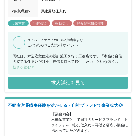
<募集職種>
戸建用地仕入れ
反響営業
宅建必須
転勤なし
時短勤務相談可能
リアルエステートWORKS担当者より
この求人のこだわりポイント
同社は、木造注文住宅の設計施工を行う工務店です。「本当に自信
の持てる住まいだけを、自信を持って提供したい」という気持ちを
持った敏腕のハウスプランナーが、お客さまの家づくりのサポート
続きを読む >
をしています。家を建てる、家を売るだけでなく、資金計画・土地
探しの段階から完成後のサポートまで、お客さまと「マン・ツー・
求人詳細を見る
マン」で向き合うことにこだわっています。一人のハウスプランナ
ーが最初から最後まで引き継ぎなしで担当することで、しっかりと
コミュニケーションが取れ、お客さまの希望にそった最適な提案が
できると自負しています。今回、業績向上にともない、新たに不動
不動産営業職◆経験を活かせる・自社ブランドで事業拡大◎
産開発担当の一般職をすることとなりました。年間の不動産売買件
数は30件～50件程度です。休日は、水曜日＋日曜日・祝日となって
【業務内容】

いますのでご家族と過ごす時間も確保していただける環境でオン・
不動産営業として同社のサービスブランド『ト
オフを切り替えることができ仕事とプライベートを充実させること
ライノ』を中心に仕入れ～再販と幅広い業務に
が可能です。自分の思いとお客さまのご要望を反映させて納得のい
携わっていただきます。

く家を建てたいという熱意の持った方、またこれまでの不動産営業