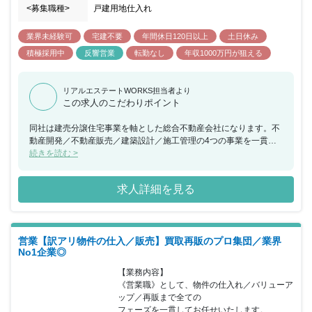
<募集職種>
戸建用地仕入れ
業界未経験可
宅建不要
年間休日120日以上
土日休み
積極採用中
反響営業
転勤なし
年収1000万円が狙える
リアルエステートWORKS担当者より
この求人のこだわりポイント
同社は建売分譲住宅事業を軸とした総合不動産会社になります。不
動産開発／不動産販売／建築設計／施工管理の4つの事業を一貫し
て手掛けており、お客様に対して最高のクオリティでご要望に応え
続きを読む >
続けています。 時代の変化を読み取り、ビジネス領域を柔軟に変え
ることで現在も成長を続けている企業になります。公平な評価制度
求人詳細を見る
（高インセンティブあり）も整っており、明確な基準設定された人
事制度の中で活躍した分は しっかり還元される環境が整っていま
す。
営業【訳アリ物件の仕入／販売】買取再販のプロ集団／業界
No1企業◎
【業務内容】

《営業職》として、物件の仕入れ／バリューア
ップ／再販まで全ての

フェーズを一貫してお任せいたします。
