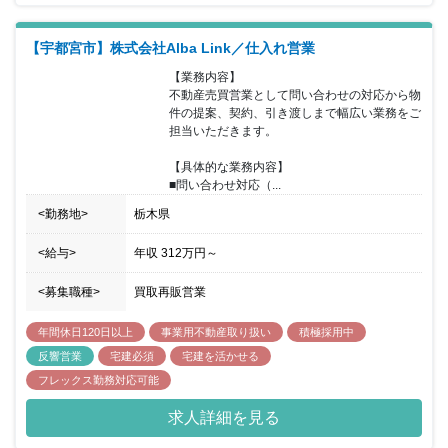
に伴う募集となっており、第二創業期というチャンスの中で、一緒
に成長を目指してくれる仲間を求めています。これまでの経験は一
【宇都宮市】株式会社Alba Link／仕入れ営業
切問わず人柄重視の採用となります。人物・ポテンシャル重視の選
考となっているため、変革期だからこそ従来の方法や固定概念に囚
【業務内容】

われることなく、様々なことにチャレンジしていただける方にはお
不動産売買営業として問い合わせの対応から物
勧めの案件となります。営業は反響営業・リピート・紹介が多くな
件の提案、契約、引き渡しまで幅広い業務をご
っているため、集客には困ることはなく未経験でも挑戦しやすく、
担当いただきます。

成果に繋がりやすい環境が整っています。
【具体的な業務内容】

■問い合わせ対応（...
<勤務地>
栃木県
<給与>
年収
312万円
～
<募集職種>
買取再販営業
年間休日120日以上
事業用不動産取り扱い
積極採用中
反響営業
宅建必須
宅建を活かせる
フレックス勤務対応可能
求人詳細を見る