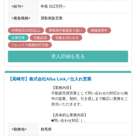
<給与>
年収
312万円
～
<募集職種>
買取再販営業
年間休日120日以上
事業用不動産取り扱い
積極採用中
反響営業
宅建必須
宅建を活かせる
フレックス勤務対応可能
求人詳細を見る
【高崎市】株式会社Alba Link／仕入れ営業
【業務内容】

不動産売買営業として問い合わせの対応から物
件の提案、契約、引き渡しまで幅広い業務をご
担当いただきます。

【具体的な業務内容】

■問い合わせ対応（...
<勤務地>
群馬県