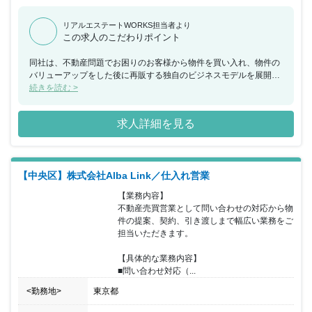
リアルエステートWORKS担当者より
この求人のこだわりポイント
同社は、不動産問題でお困りのお客様から物件を買い入れ、物件の
バリューアップをした後に再販する独自のビジネスモデルを展開し
ています。 今回、不動産売買営業として問い合わせの対応から物件
続きを読む >
の提案、契約、引き渡しまで幅広い業務をお任せできる方を募集す
ることとなりました。 自社サイト『訳アリ物件買取PRO』を始め
求人詳細を見る
としたWebでの集客に注力しており、年間の問い合わせ件数は約
6,500件(2023年度)と多くのお客様から選ばれています。 物件の仕
入れから物件のバリューアップ、販売、引き渡しまで関わることが
できるため、経験を活かしてスキルアップができます。 入社後は
【中央区】株式会社Alba Link／仕入れ営業
OJT研修を中心に学べる環境がありますので不動産業界の経験のな
い方でも挑戦していただけます。 まずは先輩や上司の商談に同席
【業務内容】

し、提案方法や業務の流れを覚え、仕入れからスタートし、徐々に
不動産売買営業として問い合わせの対応から物
担当領域を広げていただきます。約1ヶ月～3ヶ月程度でひとり立ち
件の提案、契約、引き渡しまで幅広い業務をご
するイメージです。 自社サイト『訳アリ物件買取PRO』を始めと
担当いただきます。

したWebでの集客に注力しており、年間の問い合わせ件数は約
6,500件(2023年度)と多くのお客様から選ばれています。そんな同
【具体的な業務内容】

社でご活躍いただける方を歓迎いたします。
■問い合わせ対応（...
<勤務地>
東京都