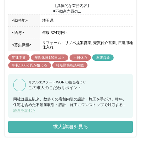
経験をいかして働きたいという方をお待ちしてます。また、環境コ
【具体的な業務内容】

ンセプト型の分譲地開発による街並みづくりも行っており、 地域へ
■不動産売買の...
の貢献ややりがいを感じられる仕事です。
<勤務地>
埼玉県
<給与>
年収
324万円
～
リフォーム・リノベ提案営業, 売買仲介営業, 戸建用地
<募集職種>
仕入れ
宅建不要
年間休日120日以上
土日休み
反響営業
年収1000万円が狙える
時短勤務相談可能
リアルエステートWORKS担当者より
この求人のこだわりポイント
同社は設立以来、数多くの店舗内装の設計・施工を手がけ、昨年、
住宅を含めた不動産取引・設計・施工にワンストップで対応するサ
ービスブランド『トライノ』を立ち上げ、企業向けだけではなく、
続きを読む >
個人のお客様向けにも事業を拡大させています。これまで培ってき
た経験やスキル、得意な事を活かし、このサービスブランド「トラ
求人詳細を見る
イノ」の中核を担う、不動産部門の営業をお任せします。「買取再
販」に特化した経験やネットワークをお持ちの方や物件の買取・再
販業務は元より、それに伴うリノベーション業務についても、経験