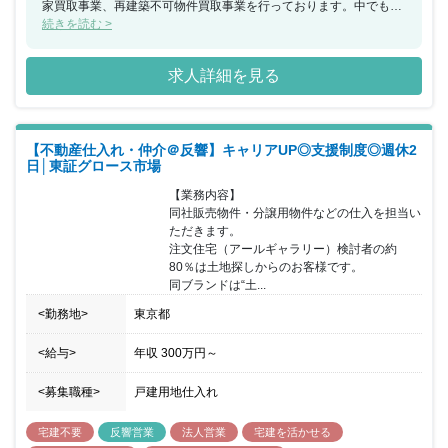
家買取事業、再建築不可物件買取事業を行っております。中でも買
取再販事業については、権利関係が複雑な戸建や工場や山等々不動
続きを読む >
産であれば全てが対象になりますので、営業力がつく環境になって
おります。また、代表がWEBマーケティングをやっており、営業マ
求人詳細を見る
ン1名あたり30〜40件ほどの反響を振り分けられ、且つ営業事務に
役所調査、物件販売準備は営業事務と相談しながら進められますの
で、新規開拓などなく、折衝業務に集中できます。 支店長になれ
ば、3名～5名のマネジメントを行いつつ、部長陣ともコミュニケー
【不動産仕入れ・仲介＠反響】キャリアUP◎支援制度◎週休2
ションを取り、現場と幹部の考え双方のバランスを取り業務を遂行
日│東証グロース市場
すします。 また部長ランクになれば、マネジメントと経営陣ととも
に事業推進、経営方針を決定するなど、裁量をもって働けます。 同
【業務内容】

社はフレックス制もあり、完全週休2日制・年間休日125日ですの
同社販売物件・分譲用物件などの仕入を担当い
で、プライベートもしっかり確保できます。意欲的な方からの募集
ただきます。

お待ちしております。
注文住宅（アールギャラリー）検討者の約
80％は土地探しからのお客様です。

同ブランドは“土...
<勤務地>
東京都
<給与>
年収
300万円
～
<募集職種>
戸建用地仕入れ
宅建不要
反響営業
法人営業
宅建を活かせる