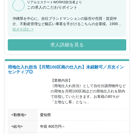
リアルエステートWORKS担当者より
この求人のこだわりポイント
沖縄県を中心に、自社ブランドマンションの販売や売買・賃貸仲
介、不動産管理など幅広い事業を手がけるこちらの企業様。1998年
の設立以来20年以上にわたり、仕入れから企画、販売までワンスト
続きを読む >
ップで不動産事業を手がけてきたました。その結果、長年業績は右
肩上がりに推移しています。また未経験でのスタートが多数の中
求人詳細を見る
で、研修には力を入れています。それぞれの経験に合わせてOJTを
行い、不動産業界の現状や営業のコツなど、先輩社員がイチから丁
寧に指導しますので、経験が浅い方も安心して挑戦できます。また
キャリアパスも様々です。ジョブローテーション制度を活用して、
用地仕入れ担当【月間100区画の仕入れ】未経験可／月次イン
幅広く深い経験を積むことができ、オールラウンダーとして活躍で
センティブ◎
きます。こちらの求人には、不動産業界でキャリアを築いていきた
い方におすすめです。
【業務内容】

《用地仕入れ担当》として自社分譲用物件など
の用地を月間100区画ほどの用地仕入れを部内
で目指していただきます。お客様の80％が
「土地なし客」となっ...
<勤務地>
愛知県
<給与>
年収
400万円
～