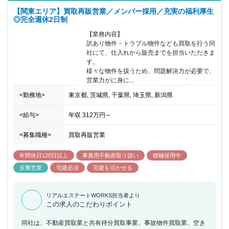
【関東エリア】買取再販営業／メンバー採用／充実の福利厚生
◎完全週休2日制
【業務内容】

訳あり物件・トラブル物件なども買取を行う同
社にて、仕入れから販売までを担当いただきま
す。

様々な物件を扱うため、問題解決力が必要で、
営業力がに身に...
<勤務地>
東京都, 茨城県, 千葉県, 埼玉県, 新潟県
<給与>
年収
312万円
～
<募集職種>
買取再販営業
年間休日120日以上
事業用不動産取り扱い
積極採用中
反響営業
宅建必須
宅建を活かせる
リアルエステートWORKS担当者より
この求人のこだわりポイント
同社は、不動産買取業と共有持分買取事業、事故物件買取業、空き