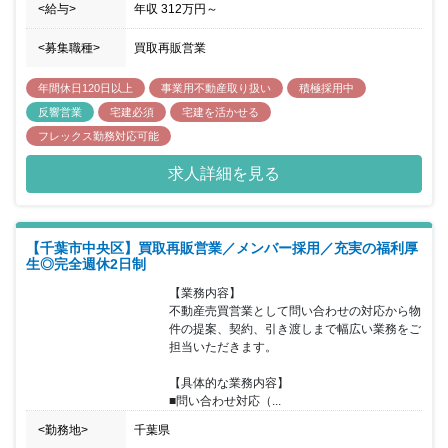
<給与>
年収
312万円
～
<募集職種>
買取再販営業
年間休日120日以上
事業用不動産取り扱い
積極採用中
反響営業
宅建必須
宅建を活かせる
フレックス勤務対応可能
求人詳細を見る
【千葉市中央区】買取再販営業／メンバー採用／充実の福利厚
生◎完全週休2日制
【業務内容】

不動産売買営業として問い合わせの対応から物
件の提案、契約、引き渡しまで幅広い業務をご
担当いただきます。

【具体的な業務内容】

■問い合わせ対応（...
<勤務地>
千葉県