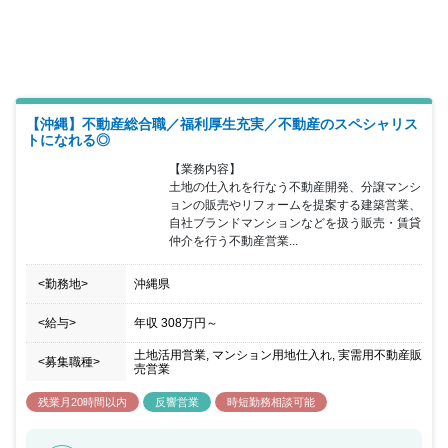
があれば活かしていただけます。リノベーションの内容について、
あなたのアイデアを反映していくことも可能です。より良い再販物
件の完成に向けて、得意分野でご活躍いただけます。
【沖縄】不動産総合職／福利厚生充実／不動産のスペシャリス
トになれる◎
【業務内容】

土地の仕入れを行なう不動産開発、分譲マンシ
ョンの販売やリフォームを提案する建築営業、
自社ブランドマンションなどを扱う販売・賃貸
仲介を行う不動産営業...
<勤務地>
沖縄県
<給与>
年収
308万円
～
土地活用営業, マンション用地仕入れ, 実需用不動産販
<募集職種>
売営業
残業月20時間以内
反響営業
時短勤務相談可能