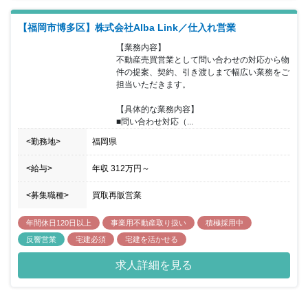
【福岡市博多区】株式会社Alba Link／仕入れ営業
【業務内容】

不動産売買営業として問い合わせの対応から物
件の提案、契約、引き渡しまで幅広い業務をご
担当いただきます。

【具体的な業務内容】

■問い合わせ対応（...
<勤務地>
福岡県
<給与>
年収
312万円
～
<募集職種>
買取再販営業
年間休日120日以上
事業用不動産取り扱い
積極採用中
反響営業
宅建必須
宅建を活かせる
求人詳細を見る