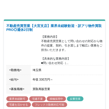
不動産売買営業【大宮支店】業界未経験歓迎・訳アリ物件買取
PRO◎週休2日制
【業務内容】

不動産売買営業として問い合わせの対応から物
件の提案、契約、引き渡しまで幅広い業務をご
担当いただきます。

【具体的な業務内容】

■問い合わせ対応（...
<勤務地>
埼玉県
<給与>
年収
330万円
～
<募集職種>
買取再販営業
業界未経験可
宅建不要
積極採用中
反響営業
宅建を活かせる
フレックス勤務対応可能