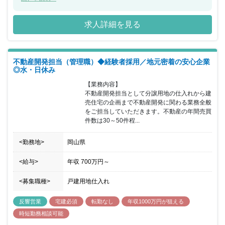
ョンも増加に伴い、将来的に管理職をお任せする可能性やキャリア
アップのチャンスがあります！トップクラスの営業マンが多数いる
求人詳細を見る
環境で、さらに営業スキルを磨きたい方、キャリアアップしたい方
など大歓迎です。未経験者は、約１ヶ月、本社にて座学研修があり
ます。
不動産開発担当（管理職）◆経験者採用／地元密着の安心企業
◎水・日休み
【業務内容】

不動産開発担当として分譲用地の仕入れから建
売住宅の企画まで不動産開発に関わる業務全般
をご担当していただきます。不動産の年間売買
件数は30～50件程...
<勤務地>
岡山県
<給与>
年収
700万円
～
<募集職種>
戸建用地仕入れ
反響営業
宅建必須
転勤なし
年収1000万円が狙える
時短勤務相談可能