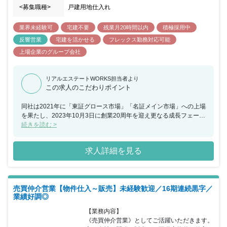
<募集職種>
戸建用地仕入れ
業界未経験可
宅建不要
残業月20時間以内
積極採用中
反響営業
宅建を活かせる
フレックス勤務対応可能
上場企業のグループ会社
リアルエステートWORKS担当者より
この求人のこだわりポイント
同社は2021年に「東証グロース市場」「名証メイン市場」への上場
を果たし、2023年10月3日に創業20周年を迎え更なる成長フェーズ
に突入しております。23年に東海エリアにて1店舗、首都圏エリア
続きを読む >
にて2店舗新規出店しており、近い将来では100店舗を目指し出店を
続けています。店舗の拡大に合わせ業績も右肩上がりに成長を続け
求人詳細を見る
ており、24年1月期においては売上高過去最高を更新しておりま
す。20周年から先の10年をさらなる飛躍のステージと捉えており、
挑戦を加速させていきます。お客様からも選ばれ続けていることで
2019年には4年連続「5年成長率全国No.1」、2020年には「注文系
売買仲介営業【物件仕入～販売】未経験歓迎／16期連続黒字／
ビルダー売上東海エリアNo.1」獲得（住宅産業研究所調べ）するな
業績好調◎
ど、確かな実績を誇り順調に次のステップに進んでいます。自社販
売物件・分譲用物件などの仕入を社内の仕入れ担当が実施すること
【業務内容】

で、設計・施工・販売にいたるすべてを社内のプロジェクトで完結
《売買仲介営業》としてご活躍いただきます。
できることが最大の強みとなっており、月の仕入れは平均100区画