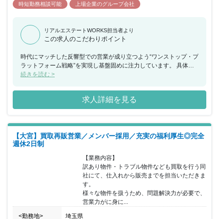
時短勤務相談可能
上場企業のグループ会社
リアルエステートWORKS担当者より
この求人のこだわりポイント
時代にマッチした反響型での営業が成り立つよう“ワンストップ・プ
ラットフォーム戦略”を実現し基盤固めに注力しています。 具体的
には「注文住宅」✕「分譲住宅」✕「不動産仲介」の強みを最大限
続きを読む >
に活かした販売強化を行っており、結果として多様な顧客ニーズを
ワンストップで結びつける事ができていることが成果に繋がってお
求人詳細を見る
ります。 2019年には4年連続「5年成長率全国No.1」、2020年には
「注文系ビルダー売上東海エリアNo.1」獲得しました（住宅産業研
究所調べ）。 同社顧客の80％が“土地なし客”で、用地仕入れに関し
ても愛知・東京エリアにて“100区画／月”を行っており、「注文住
【大宮】買取再販営業／メンバー採用／充実の福利厚生◎完全
宅」✕「分譲住宅」✕「不動産仲介」という明確な出入口をもって
週休2日制
仕入強化に努めております。 営業スタッフは平均30歳で、新卒・
中途入社が半々で同業他社からの転職者多めです。 マネジメントを
【業務内容】

担うマネージャークラスでも30代が大半になり、 大手ハウスメー
訳あり物件・トラブル物件なども買取を行う同
カー・不動産会社等から“挑戦”しに集まって来た先輩たちです。 資
社にて、仕入れから販売までを担当いただきま
格取得祝い金があります。資格手当とは別に『合格祝い金』を進
す。

呈。向上心をもって「知識を増やしたい」「スキルアップしたい」
様々な物件を扱うため、問題解決力が必要で、
という社員をバックアップする社風です。 業績好調により一層の仕
営業力がに身に...
入強化、販売強化をお任せしたいと考えております。拠点拡大、新
規出店のスピードも早く営業所長や事業責任者への早期ステップア
<勤務地>
埼玉県