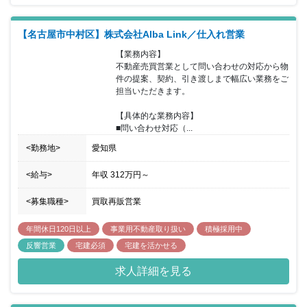
います。 TVCM、FAX、車のラッピング等のオフライン広告も積極
的に仕掛けており、 合理的に集客を実現し知名度も年々上がってき
【名古屋市中村区】株式会社Alba Link／仕入れ営業
ている企業になります。 同ポジションでは人柄重視の採用となって
おり、業界・職種経験は一切 問いません。素直で主体的に行動でき
【業務内容】

る方であれば活躍できる環境で、 他業種からの転職実績も多く、こ
不動産売買営業として問い合わせの対応から物
れまでの背景は様々な方が第一線で活躍して います。
件の提案、契約、引き渡しまで幅広い業務をご
担当いただきます。

【具体的な業務内容】

■問い合わせ対応（...
<勤務地>
愛知県
<給与>
年収
312万円
～
<募集職種>
買取再販営業
年間休日120日以上
事業用不動産取り扱い
積極採用中
反響営業
宅建必須
宅建を活かせる
求人詳細を見る