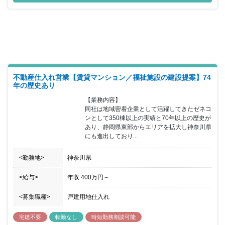
っていただける方を募集することとなりました。まずは、ご自身の
経験に合わせて業務をご担当いただきますのでご経験のない分野に
ついては、入社後の研修や先輩社員から学んでいただくことができ
ます。また、同社は営業にありがちな結果が出てないからと言っ
て、深夜まで残業することや休日出勤をするなどということはな
く、月に8～10日しっかり休日を取り仕事とプライベートを両立、
充実させ結果につなげる環境を整えています。昨今、施設の管理コ
スト削減が意識されていますが福岡で長年の実績とノウハウを持っ
ている同社は、価格の相場、工期、工事の中身を細かくチェックす
不動産仕入れ営業【賃貸マンション／福祉施設の建設提案】74
ることが出来る点を強みにサービス提供が可能です。ご自身の豊富
年の歴史あり
な経験と同社の実績と強みを活かしてご活躍いただける方を歓迎い
【業務内容】

たします。
同社は地域密着企業として活躍してきたゼネコ
ンとして350棟以上の実績と70年以上の歴史が
あり、静岡県東部からエリアを拡大し神奈川県
にも進出しており...
<勤務地>
神奈川県
<給与>
年収
400万円
～
<募集職種>
戸建用地仕入れ
宅建不要
転勤なし
時短勤務相談可能