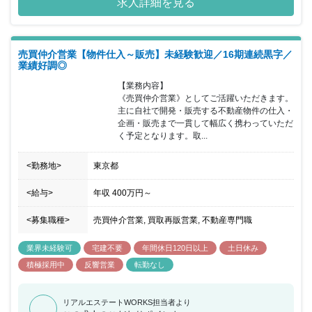
求人詳細を見る
将来の管理職候補としてご活躍いただけます。年齢や年次に関係な
く、働きぶりに応じて正当評価がされる環境が整っており、モチベ
ーションを高く保ちながら腰を据えて勤務を継続できる環境がござ
います。また「完全週休2日制／残業少なめ／長期休暇9連休年３回
売買仲介営業【物件仕入～販売】未経験歓迎／16期連続黒字／
／転勤なし／各種手当充実」により、仕事とプライベートのメリハ
業績好調◎
リを築きやすく、ワークライフバランスの実現も可能です。 少人数
体制の部署のため、気軽に質問・相談できる環境で、未経験スター
【業務内容】

トでも安心◎ 新入社員は最短初日～最長9カ月程度で初契約を経験
《売買仲介営業》としてご活躍いただきます。
しています。
主に自社で開発・販売する不動産物件の仕入・
企画・販売まで一貫して幅広く携わっていただ
く予定となります。取...
<勤務地>
東京都
<給与>
年収
400万円
～
<募集職種>
売買仲介営業, 買取再販営業, 不動産専門職
業界未経験可
宅建不要
年間休日120日以上
土日休み
積極採用中
反響営業
転勤なし
リアルエステートWORKS担当者より