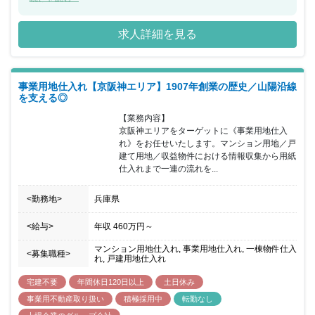
きた企業になります。防犯カメラの普及で犯罪撲滅を本気で目指
す、セキュリティカメラ国内製造品シェアトップクラスの防犯カメ
求人詳細を見る
ラ専業メーカーとしての成長は勿論ですが、今回のポジションでは
既存事業と投資用不動産との親和性はない中で、今後の会社の発展
を考え既存事業だけではなく、新しい試みとして創業会長直下の事
業として新たな事業の立ち上げを予定しています。同ポジションに
事業用地仕入れ【京阪神エリア】1907年創業の歴史／山陽沿線
おいても《新規事業の立ち上げ》において一から携わっていただく
を支える◎
ことを想定しており、創業者・経営陣との距離が近い環境のなかで
今後の会社においての軸となるような事業を創り上げていただきま
【業務内容】

す。社内からの期待も受けながらトライ＆エラーできるカルチャー
京阪神エリアをターゲットに《事業用地仕入
がございますので、新たなサービスやプロダクトを生み出していく
れ》をお任せいたします。マンション用地／戸
面白みを感じながらこれまでの経験を活かし事業を牽引していただ
建て用地／収益物件における情報収集から用紙
きたいと考えています。
仕入れまで一連の流れを...
<勤務地>
兵庫県
<給与>
年収
460万円
～
マンション用地仕入れ, 事業用地仕入れ, 一棟物件仕入
<募集職種>
れ, 戸建用地仕入れ
宅建不要
年間休日120日以上
土日休み
事業用不動産取り扱い
積極採用中
転勤なし