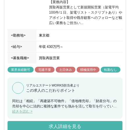
【業務内容】

す。 【特徴】 （1）不動産の「グレー」を許しません 不動産取引
買取再販営業として新規開拓営業（架電平均
は、規模が大きくなるほど、案件が複雑化するほど、問題や課題が
100件/１日、架電リスト・スクリプトあり）や
生じます。しかし、同社の方針はその「グレー」な部分を許しませ
アポイント取得や既存顧客へのフォローなど幅
ん。どこよりも正しく「不動産」に向き合うスタンスです。 （2）
広い業務をご担当い...
チーム 個人主義の体制でなく、チームで会社全体で一つの案件に取
り組み、全社でサポートします！ （3）インセンティブ 基本的にイ
<勤務地>
ンセンティブ制度はありません。数字に縛られすぎない環境こそが
東京都
「利他」視点での営業活動を可能にし、安定した生活を実現可能に
すると考え、安定の固定給を設定しています。
<給与>
年収
430万円
～
<募集職種>
買取再販営業
業界未経験可
宅建不要
土日休み
積極採用中
転勤なし
リアルエステートWORKS担当者より
この求人のこだわりポイント
同社は「相続」「再建築不可物件」「借地権売却」「財産分与」の
売却を中心に法的に複雑な案件でも強みを活して取引を行っていま
す。今回、 買取再販営業として新規開拓営業（架電平均100件/１
続きを読む >
日、架電リスト・スクリプトあり）やアポイント取得や既存顧客へ
のフォローなど幅広い業務をお任せできる方を募集することとなり
求人詳細を見る
ました。入社後は基礎的な研修を実施しや先輩社員のサポートから