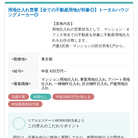
用地仕入れ営業【全ての不動産用地が対象◎】トータルハウジ
ングメーカー◎
【業務内容】

用地仕入れの営業担当として、マンション・オ
フィス等全ての不動産を対象に不動産用地仕入
れをお任せ致します。

戸建1区画・マンションの区分所有1戸から...
<勤務地>
東京都
<給与>
年収
420万円
～
マンション用地仕入れ, 事業用地仕入れ, アパート用地
<募集職種>
仕入れ, 一棟物件仕入れ, 区分物件仕入れ, 戸建用地仕
入れ
宅建不要
転勤なし
年収1000万円が狙える
時短勤務相談可能
リアルエステートWORKS担当者より
この求人のこだわりポイント
同社は、兵庫を中心に根強く展開しており、創業60年以上の歴史を