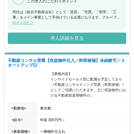
この求人のこだわりポイント
同社は《総合不動産会社》として「賃貸」「売買」「管理」「工
事」をメイン事業として手掛けている企業になります。グループ会
社の立川ハウス工業は設立55年以上の歴史があり、グループ会社と
続きを読む >
のネットワークが強みで紹介での取引も増加し続けており、現在は
第二創業期を迎え更なる成長を遂げています。創業以来16期連続黒
求人詳細を見る
字と業績も好調に推移しており《新宿No.1》を目指して事業の拡大
を進めている最中となっています。今回の採用についても業績拡大
に伴う募集となっており、第二創業期というチャンスの中で、一緒
に成長を目指してくれる仲間を求めています。これまでの経験は一
不動産コンサル営業【収益物件仕入／幹部候補】未経験可／ス
切問わず人柄重視の採用となります。人物・ポテンシャル重視の選
タートアップ◎
考となっているため、変革期だからこそ従来の方法や固定概念に囚
われることなく、様々なことにチャレンジしていただける方にはお
【業務内容】

勧めの案件となります。営業は反響営業・リピート・紹介が多くな
インサイドセールス部に配属を予定しており
っているため、集客には困ることはなく未経験でも挑戦しやすく、
《不動産コンサルティング営業（幹部候補）》
成果に繋がりやすい環境が整っています。
としてご活躍いただきます。主に収益物件にお
ける不動産投資用物件の...
<勤務地>
東京都
<給与>
年収
300万円
～
<募集職種>
一棟物件仕入れ