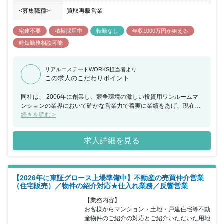
<募集職種>
買取再販営業
宅建不要
積極採用中
転勤なし
年収1000万円が狙える
時短勤務相談可能
リアルエステートWORKS担当者より
この求人のこだわりポイント
同社は、 2006年に創業し、競争環境の激しい投資用ワンルームマ
ンションの業界において確かな営業力で着実に業績をあげ、現在で
は、NITOHのオリジナルマンションブランド「RELIA（リライ
続きを読む >
ア）」シリーズを展開しています。 自社で仕入れ、販売、管理の機
能を一貫して持つ体制を築き、 管理戸数1665件 空室件数0件 入居
求人詳細を見る
率100％の実績を誇っています。 今回、不動産再販事業の立ち上げ
に伴い、事業の立ち上げフェーズからお任せできる事業責任者候補
を募集することとなりました。 入社後、取引開拓を行いながら、慣
れてきたらテレアポを行うスタッフの統括、マネジメントも行い、
【2026年に東証グロース上場準備中】不動産の売買仲介営業
効率の良い業務推進を行って頂きます。 高インセンティブにより、
（住宅販売）／物件の紹介対応★仕入れ業務／反響営業
成果を給与に反映や事業責任者として、インセンティブ比率まで自
分で決めれる裁量を持つこともできます。 働きやすい環境として時
【業務内容】

短勤務や産休・育休といった制度の運用、社内研修や資格取得支援
お客様からマンション・土地・戸建住宅等不動
などにも力を入れています。 成長を続けている同社で経験を活かし
産物件のご紹介の対応とご紹介いただいた用地
てご活躍いただける方を歓迎いたします。