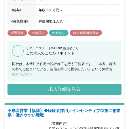
<給与>
年収
330万円
～
<募集職種>
戸建用地仕入れ
反響営業
宅建必須
転勤なし
時短勤務相談可能
リアルエステートWORKS担当者より
この求人のこだわりポイント
同社は、木造注文住宅の設計施工を行う工務店です。「本当に自信
の持てる住まいだけを、自信を持って提供したい」という気持ちを
持った敏腕のハウスプランナーが、お客さまの家づくりのサポート
続きを読む >
をしています。家を建てる、家を売るだけでなく、資金計画・土地
探しの段階から完成後のサポートまで、お客さまと「マン・ツー・
求人詳細を見る
マン」で向き合うことにこだわっています。一人のハウスプランナ
ーが最初から最後まで引き継ぎなしで担当することで、しっかりと
コミュニケーションが取れ、お客さまの希望にそった最適な提案が
できると自負しています。今回、業績向上にともない、新たに不動
不動産営業【福岡】◆経験者採用／インセンティブ◎第二創業
産開発担当の一般職をすることとなりました。年間の不動産売買件
期・働きやすい環境
数は30件～50件程度です。休日は、水曜日＋日曜日・祝日となって
いますのでご家族と過ごす時間も確保していただける環境でオン・
【業務内容】

オフを切り替えることができ仕事とプライベートを充実させること
住宅やマンションの新築の建築案件(法人・個