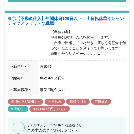
徐々に実践に移行していくため未経験でも安心していただける環境
です。また、研修だけでなく毎日のミーティングや週1回の勉強会
など常に学び続けることのできることも特徴です。販売、サービ
東京【不動産仕入】年間休日120日以上！土日祝休◎インセン
ス、異業界の営業出身者など、個性あふれる先輩が活躍しており、
ティブ／フラットな職場
未経験者だけでなく宅建の資格をお持ちの方や経験のある方でもこ
れからの同社を一緒に盛り上げていただける方を歓迎いたします。
【業務内容】

事業用の用地仕入れをお任せします。

ご自身で開拓していただき、新しく得意先を作
っていただくことをメインでお願いします。

買取りからリノベーション、...
<勤務地>
東京都
<給与>
年収
480万円
～
<募集職種>
事業用地仕入れ
年間休日120日以上
土日休み
積極採用中
宅建必須
転勤なし
年収1000万円が狙える
リアルエステートWORKS担当者より
この求人のこだわりポイント