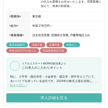
の仕入れ業務をお任せいたします。営業業務に
加えて、将来の幹部候...
<勤務地>
東京都
<給与>
年収
276万円
～
<募集職種>
注文住宅営業, 売買仲介営業, 戸建用地仕入れ
業界未経験可
宅建不要
反響営業
転勤なし
年収1000万円が狙える
時短勤務相談可能
リアルエステートWORKS担当者より
この求人のこだわりポイント
特に、小平市・国分寺市・小金井市・国立市・府中市エリアにて、
太いパイプを持っている会社です。2024年の株式上場を目指し、支
店や店舗を増やしていく計画です。そのため、マネジメントポジシ
続きを読む >
ョンも増加に伴い、将来的に管理職をお任せする可能性やキャリア
アップのチャンスがあります！トップクラスの営業マンが多数いる
求人詳細を見る
環境で、さらに営業スキルを磨きたい方、キャリアアップしたい方
など大歓迎です。未経験者は、約１ヶ月、本社にて座学研修があり
ます。