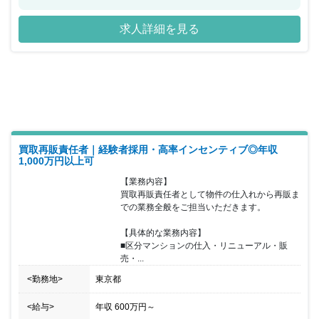
発を行っています。 【同社の特徴】 ★１３期連続黒字の強靭な会
社。 ★リーマンショックを乗り切った底力！ ★実力をしっかり評
求人詳細を見る
価する高率インセンティブ制度！ 4半期毎に支給される高率インセ
ンティブ制度により、モチベーションを高く保ちながら働くことが
可能です。業界未経験の方も大歓迎！入社前に特別な知識は必要あ
りません。少数精鋭の会社のため、近い将来には幹部候補として活
躍していただきたいと考えています☆ぜひ、同社で新しいことにチ
ャレンジしてみませんか？ 【おすすめポイント】 ★高率インセン
ティブあり！ ★幹部候補！ ★未経験者大歓迎 ★経験・資格不問 ★
昇給・昇格随時 ★転勤なし ★仕事への情熱ある方を歓迎 ★休日出
社無し
買取再販責任者｜経験者採用・高率インセンティブ◎年収
1,000万円以上可
【業務内容】

買取再販責任者として物件の仕入れから再販ま
での業務全般をご担当いただきます。

【具体的な業務内容】

■区分マンションの仕入・リニューアル・販
売・...
<勤務地>
東京都
<給与>
年収
600万円
～