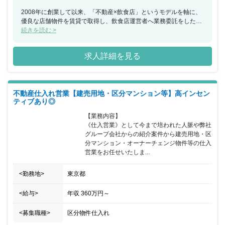
2008年に創業して以来、「不動産×飲食店」というモデルを軸に、
優良な店舗物件を賃貸で取得し、飲食店運営者へ業務委託をした
り、サブリースをする事業を展開し、その店舗数は100を超えまし
続きを読む >
た。スペースシェアリング事業を拡大させていく中で、レンタルス
ペースのオーナー（運営者）とユーザー（利用者）の双方に、現状
求人詳細を見る
の仕組みでは解決できない負があることに気づき、2020年10月に
「Office Ticket（オフィスチケット）」という業界初の月額定額制
サービスをリリースいたしました。 株式会社あどばるは、同社にし
かできない 付加価値を加え、新たなライフスタイルを 創造するこ
不動産仕入れ営業【建売用地・区分マンション等】高インセン
とをミッションに掲げています。 「add value（付加価値）を追求
ティブあり◎
し、新しいライフスタイルを創造する」というビジョンの実現を、
私たちと共に目指していただける仲間を募集しております。あなた
【業務内容】

にしかできない経験やスキルを活かし、私たちと一緒に働きません
《仕入営業》として今まで培われた人脈や弊社
か？ 新しい働き方に対応したフレキシブルオフィス事業領域におい
グループ会社からの紹介案件から建売用地・区
て、業界初の月額定額制の会議室「Office Ticket（オフィスチケッ
分マンション・オーナーチェンジ物件等の仕入
ト）」をはじめとした多角的なサービスを展開しております。 スペ
営業をお任せいたしま...
ースシェアリング事業では、Office Ticket事業をはじめとして、都
内を中心に200を超えるスペースを運営し、ケータリング・デリバ
<勤務地>
東京都
リー事業では、お料理・空間・サービスの提供を通じて、付加価値
を追求いたします。 本社は「東新宿駅」から徒歩1分！グループ会
社である株式会社ビジョン(東証プライム上場企業)のお洒落な休憩
<給与>
年収
360万円
～
室や会議室も利用可能です！
<募集職種>
区分物件仕入れ