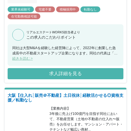
業界未経験可
宅建不要
積極採用中
転勤なし
在宅勤務相談可能
リアルエステートWORKS担当者より
この求人のこだわりポイント
同社は大型M&Aを経験した経営陣によって、2022年に創業した急
成長中の不動産スタートアップ企業になります。同社の代表は「不
動産業界における不透明性」に違和感を感じ不動産業界に参入を図
続きを読む >
り、2020年に不動産会社の大型M&Aを経験を経て創業しておりま
す。サブスク型投資家サポートコミュニティ「アウトレット不動
求人詳細を見る
産」、年会費制の不動産業開業・成長加速サポートコミュニティの
「リアサポ」などの業界内でも新しいサービスを手掛けることで、
創業から成長を続けています。「アウトレット不動産」においては
リリースしてから数ヶ月で既に400名以上の有料コミュニティがあ
大阪【仕入れ│販売＠不動産】土日祝休│経験活かせる◎資格支
り、総顧客数は50,000名を超えるなど驚異的な成長率を実現してい
援／転勤なし
ます。現在同社では企業価値最大化を掲げており、将来的に経営の
根幹を担っていただける人材を募っています。将来の幹部候補とし
【業務内容】

ての活躍を期待しており、設立3年で企業価値100億円を目指してい
3年後に売上げ100億円を目指す同社におい
る同社において共に少数精鋭で目指して頂ける方を歓迎していま
て、不動産営業（土地や不動産の仕入れ〜販
す。
売）をお任せします。マンション・アパート・
テナントなど幅広い商材...