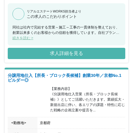
リアルエステートWORKS担当者より
この求人のこだわりポイント
同社は社内で完結する営業～施工～工事の一貫体制を整えており、
創業以来多くのお客様からの信頼を獲得しています。自社ブランド
マンションも手掛け、国土交通省総合技術開発プロジェクトで認め
続きを読む >
られるなど商品力・技術力・提案力を誇っています。 中途社員の入
社割合も多く、これまでの経験や人脈をフルに活かしながら活躍し
求人詳細を見る
ている社員が多数在籍しています。頑張った成果は賞与・昇給に反
映される人事制度があり、実力をしっかり認める社風がございま
す。
分譲用地仕入【所長・ブロック長候補】創業30年／京都No.1
ビルダー◎
【業務内容】

《分譲用地仕入営業（所長・ブロック長候
補）》としてご活躍いただきます。業績拡大・
新規出店に伴い、各エリアの課題・特性に応じ
た戦略の企画立案や提言を...
<勤務地>
京都府