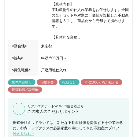
【業務内容】

不動産物件の仕入れ業務をお任せします。全国
の全アセットを対象に、価値が毀損した不動産
情報を入手し、商品化から売却まで携わりま
す。

【具体的な業務...
<勤務地>
東京都
<給与>
年収
500万円
～
<募集職種>
戸建用地仕入れ
業界未経験可
宅建不要
転勤なし
年収1000万円が狙える
時短勤務相談可能
リアルエステートWORKS担当者より
この求人のこだわりポイント
株式会社ミッドランドは、新たな不動産価値を提供するを企業理念
に、都内トップクラスの起業家数を輩出してきた不動産のプロフェ
ッショナル集団です。全国の不動産を対象に、リノベーションと開
続きを読む >