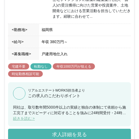
が可能です。自分の思いとお客さまのご要望を反映させて納得のい
人)の受注獲得に向けた営業や投資案件、土地
く家を建てたいという熱意の持った方、またこれまでの不動産営業
開発などにおける営業活動を担当していただき
経験をいかして働きたいという方をお待ちしてます。また、環境コ
ます。経験に合わせて...
ンセプト型の分譲地開発による街並みづくりも行っており、 地域へ
の貢献ややりがいを感じられる仕事です。
<勤務地>
福岡県
<給与>
年収
380万円
～
<募集職種>
戸建用地仕入れ
宅建不要
転勤なし
年収1000万円が狙える
時短勤務相談可能
リアルエステートWORKS担当者より
この求人のこだわりポイント
同社は、取引数年間5000件以上の実績と独自の体制にて依頼から施
工完了までスピーディに対応することを強みに24時間受付・24時間
緊急対応により安心した建物管理のサポートができることも特徴で
続きを読む >
す。品質管理を徹底し、高品質な建物建築工事を提供することで設
立以来、200件以上もの公共工事を手掛けてきました。今回、不動
求人詳細を見る
産営業として用地仕入れやアパート経営の提案等幅広い業務に携わ