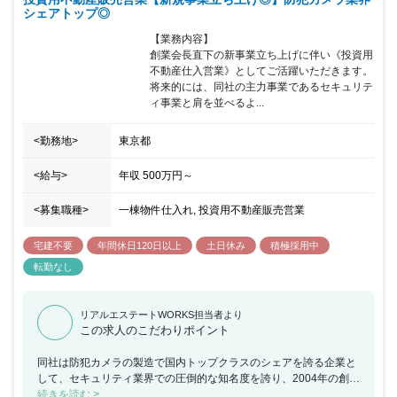
シェアトップ◎
【業務内容】

創業会長直下の新事業立ち上げに伴い《投資用
不動産仕入営業》としてご活躍いただきます。
将来的には、同社の主力事業であるセキュリテ
ィ事業と肩を並べるよ...
<勤務地>
東京都
<給与>
年収
500万円
～
<募集職種>
一棟物件仕入れ, 投資用不動産販売営業
宅建不要
年間休日120日以上
土日休み
積極採用中
転勤なし
リアルエステートWORKS担当者より
この求人のこだわりポイント
同社は防犯カメラの製造で国内トップクラスのシェアを誇る企業と
して、セキュリティ業界での圧倒的な知名度を誇り、2004年の創業
から監視・防犯カメラシステム機器の開発・製造・販売を手掛けて
続きを読む >