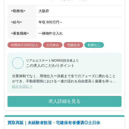
<勤務地>
大阪府
<給与>
年収
600万円
～
<募集職種>
一棟物件仕入れ
年間休日120日以上
土日休み
宅建必須
転勤なし
リアルエステートWORKS担当者より
この求人のこだわりポイント
分業体制でなく、用地仕入〜決裁まで全てのフェーズに携わること
ができ、不動産開発における一連の流れを自由度高く裁量を持って
身に着けられます。※現在の主な取引先は仲介会社(BtoB)で、案件
続きを読む >
の規模は数億〜数十億程度。同社は人事考課制度システムを導入し
ており、等級制度に基づき正当に評価を実施しています。 【ポイン
求人詳細を見る
ト】 ・社内イベントを毎月していてチームワークが良い ・経営計
画発表会6月と12月にあり社員参加させている、事業目線で仕事し
てもらっている 【組織構成】 営業部5名（役員1名、部長1名、メン
バー3名）ゆくゆくは10名規模の組織にする予定です。1人で営業活
買取再販｜未経験者歓迎・宅建保有者優遇◎土日休
動を行うのではなく、週に2度代表も交えたMTGを行う等、仕入
れ・販売・開発について会社全体でチームとなり意思決定を行いま