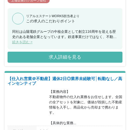
上場企業のグループ会社
リアルエステートWORKS担当者より
この求人のこだわりポイント
同社は山陽電鉄グループの中核企業として創立116周年を迎える歴
史のある老舗企業となっています。鉄道事業だけではなく、不動産
事業・レジャー、サービス業などの地域の人々の生活を支える幅広
続きを読む >
い事業を展開しており、お客様の暮らしやすい街づくりに貢献し続
けています。同社の地域での活躍は非常に多岐に渡っており商業施
求人詳細を見る
設誘致／賃貸マンション事業／鉄道高架下の有効活用などのお客様
に喜んでいただけるような高品質な住環境の提供を行っています。
同ポジションでは《事業用地仕入れ》として、山電沿線～大阪市内
や阪神間エリアにおける地域発展に大きく貢献していくことが可能
【仕入れ営業＠不動産】週休2日◎業界未経験可│転勤なし／高
となっています。兵庫県南部を中心に様々な事業を手掛けておりま
インセンティブ
すので地域で働きたい方は勿論、キャリアも多様となっておりま
す。また東証プライム上場企業となり経営も安定しておりますの
【業務内容】

で、定着率も非常に高い企業となっています。
不動産物件の仕入れ業務をお任せします。全国
の全アセットを対象に、価値が毀損した不動産
情報を入手し、商品化から売却まで携わりま
す。

【具体的な業務...