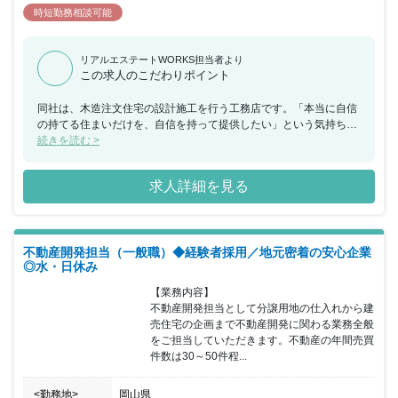
時短勤務相談可能
リアルエステートWORKS担当者より
この求人のこだわりポイント
同社は、木造注文住宅の設計施工を行う工務店です。「本当に自信
の持てる住まいだけを、自信を持って提供したい」という気持ちを
持った敏腕のハウスプランナーが、お客さまの家づくりのサポート
続きを読む >
をしています。家を建てる、家を売るだけでなく、資金計画・土地
探しの段階から完成後のサポートまで、お客さまと「マン・ツー・
求人詳細を見る
マン」で向き合うことにこだわっています。一人のハウスプランナ
ーが最初から最後まで引き継ぎなしで担当することで、しっかりと
コミュニケーションが取れ、お客さまの希望にそった最適な提案が
できると自負しています。今回、業績向上にともない、新たに不動
不動産開発担当（一般職）◆経験者採用／地元密着の安心企業
産開発担当の管理職ををすることとなりました。年間の不動産売買
◎水・日休み
件数は30件～50件程度です。休日は、水曜日＋日曜日・祝日となっ
ていますのでご家族と過ごす時間も確保していただける環境でオ
【業務内容】

ン・オフを切り替えることができ仕事とプライベートを充実させる
不動産開発担当として分譲用地の仕入れから建
ことが可能です。自分の思いとお客さまのご要望を反映させて納得
売住宅の企画まで不動産開発に関わる業務全般
のいく家を建てたいという熱意の持った方、またこれまでの不動産
をご担当していただきます。不動産の年間売買
営業経験をいかして働きたいという方をお待ちしてます。また、環
件数は30～50件程...
境コンセプト型の分譲地開発による街並みづくりも行っており、 地
域への貢献ややりがいを感じられる仕事です。
<勤務地>
岡山県