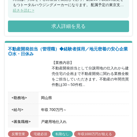
もつトータルハウジングメーカーになります。 配属予定の東京支店
は総勢5名の少数精鋭の事業所となっており、少人数だからこそ一
続きを読む >
人ひとりの裁量が大きく、特定のマンションブランド等に縛られる
こともございません。幅広い物件に対応することができ、一つの物
求人詳細を見る
件を仕入れ～販売まで一気通貫で携わることができますので、頭の
中で描く街並みを表現し、カタチを創り上げていくことが可能で
す。
不動産開発担当（管理職）◆経験者採用／地元密着の安心企業
◎水・日休み
【業務内容】

不動産開発担当として分譲用地の仕入れから建
売住宅の企画まで不動産開発に関わる業務全般
をご担当していただきます。不動産の年間売買
件数は30～50件程...
<勤務地>
岡山県
<給与>
年収
700万円
～
<募集職種>
戸建用地仕入れ
反響営業
宅建必須
転勤なし
年収1000万円が狙える