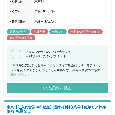
<勤務地>
東京都
<給与>
年収
500万円
～
<募集職種>
戸建用地仕入れ
業界未経験可
宅建不要
転勤なし
年収1000万円が狙える
時短勤務相談可能
リアルエステートWORKS担当者より
この求人のこだわりポイント
4半期毎に支給される高率インセンティブ制度により、モチベーシ
ョンを高く保ちながら働くことが可能です。業界未経験の方も大歓
迎！入社前に特別な知識は必要ありません。少数精鋭の会社のた
続きを読む >
め、近い将来には幹部候補として活躍していただきたいと考えてい
ます☆ぜひ、同社で新しいことにチャレンジしてみませんか？ 【同
求人詳細を見る
社の特徴】 ★１３期連続黒字の強靭な会社。 ★リーマンショック
を乗り切った底力！ ★実力をしっかり評価する高率インセンティブ
制度！ 【おすすめポイント】 ★高率インセンティブあり！ ★幹部
候補！ ★未経験者大歓迎 ★経験・資格不問 ★昇給・昇格随時 ★転
東京【仕入れ営業＠不動産】週休2日制◎業界未経験可／幹部
勤なし ★仕事への情熱ある方を歓迎 ★休日出社無し
候補│転勤なし