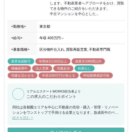
性の産休・育休取得率は100％など、時代に即した働き方を実現す
します。不動産業者へアプローチをかけ、買取
る企業となっています。同ポジションにおいては《所長・ブロック
できる物件のご紹介をいただきます。

長候補》として出店店舗拡大に向けての組織強化に伴う採用となっ
中古マンションを中心とした...
ており、キャリアステップを明確に描くことが出来ることも魅力と
なっています。
<勤務地>
東京都
<給与>
年収
400万円
～
<募集職種>
区分物件仕入れ, 買取再販営業, 不動産専門職
業界未経験可
年間休日120日以上
残業月20時間以内
積極採用中
法人営業
宅建必須
転勤なし
宅建を活かせる
年収1000万円が狙える
時短勤務相談可能
リアルエステートWORKS担当者より
この求人のこだわりポイント
同社は首都圏エリアを中心に不動産の売却・購入・管理・リノベー
ションをワンストップで手掛ける企業となります。急成長中のベン
チャー企業として、創業以来7期連続で増収・増益を続けておりま
続きを読む >
す。職種・業種未経験者も積極的に採用を進めており、未経験から
不動産業界にチャレンジができ、長期的にキャリアを築きながら、