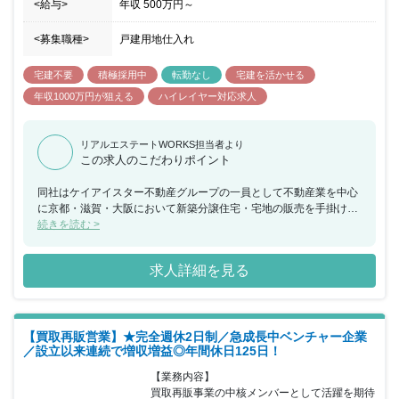
<給与>
年収
500万円
～
<募集職種>
戸建用地仕入れ
宅建不要
積極採用中
転勤なし
宅建を活かせる
年収1000万円が狙える
ハイレイヤー対応求人
リアルエステートWORKS担当者より
この求人のこだわりポイント
同社はケイアイスター不動産グループの一員として不動産業を中心
に京都・滋賀・大阪において新築分譲住宅・宅地の販売を手掛けて
います。創業から30年以上培ってきた豊富な経験と実績を誇り、
続きを読む >
10000棟以上の住宅を建設・分譲を手掛け京都府で13年連続No.1ビ
ルダーの地位を確立しています。強みとしては土地仕入・造成・住
求人詳細を見る
宅設計・住宅販売・住宅建築・住宅ご入居後のアフターサービスま
で一貫したサービスを行うことで、社内で「仕入れ」・「設計」・
「営業」・「建設」それぞれの担当社員同士が直接話し合える環境
を持ち、お客様の声を商品開発にいち早く活かすことができている
【買取再販営業】★完全週休2日制／急成長中ベンチャー企業
ため、住宅ご入居後も行き届いたフォローを実施することでお客様
／設立以来連続で増収増益◎年間休日125日！
満足度も非常に高くなっています。また会社の規模拡大と同時に働
き方改革にも力を注いでおり、在宅勤務制度／部署異動希望申請制
【業務内容】

度／エルダー制度（OJT)充実／男女比率は男性64％女性36％、女
買取再販事業の中核メンバーとして活躍を期待