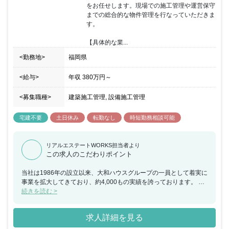
■朝7時前の出勤、21時以降の残業の原則禁止 ■勤務間インターバル
をお任せします。現場での施工管理や運営保守
制度として、勤務終了から9時間は勤務間インターバルを設け、生
までの総合的な物件管理を行なっていただきま
活時間や睡眠時間を確保 ■毎週水曜日にノー残業デイを設置
す。

【具体的な業...
<勤務地>
福岡県
<給与>
年収
380万円
～
<募集職種>
建築施工管理, 設備施工管理
宅建不要
土日休み
転勤なし
時短勤務相談可能
リアルエステートWORKS担当者より
この求人のこだわりポイント
当社は1986年の設立以来、大和ハウスグループの一員として着実に
事業を拡大してきており、約4,000もの実績を誇っております。 大
和ハウス工業100％出資子会社である同社は、商業施設デベロッパ
続きを読む >
ーとして小規模な単独店舗から大型ショッピングモールまで、様々
な形態の商業施設をプロデュース出来るのも魅力の一つです。ま
求人詳細を見る
た、地域の人にとっての「衣食住」の重要な拠点を施工・管理でき
るため、お客様が足を運んでいただけることはやりがいとなりま