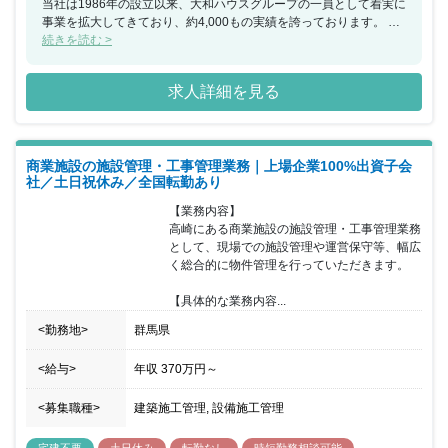
当社は1986年の設立以来、大和ハウスグループの一員として着実に
事業を拡大してきており、約4,000もの実績を誇っております。 大
和ハウス工業100％出資子会社である同社は、商業施設デベロッパ
続きを読む >
ーとして小規模な単独店舗から大型ショッピングモールまで、様々
な形態の商業施設をプロデュース出来るのも魅力の一つです。ま
求人詳細を見る
た、地域の人にとっての「衣食住」の重要な拠点を施工・管理でき
るため、お客様が足を運んでいただけることはやりがいとなりま
す。 その他OJTによる教育や、資格取得支援制度なども用意されて
おり、安心した就業環境に身を置くことができ、年間休日も120日
商業施設の施設管理・工事管理業務｜上場企業100%出資子会
以上で土日祝日休みのため、ワークライフバランスも整っておりま
社／土日祝休み／全国転勤あり
す。 また、当社は働きやすい以下の環境を実現しております。 ■勤
務地選択制度として、家庭の事業がある場合に転勤のない地域限定
【業務内容】

社員への転換が可能（給与額、対象となる福利厚生制度は異なる）
高崎にある商業施設の施設管理・工事管理業務
■朝7時前の出勤、21時以降の残業の原則禁止 ■勤務間インターバル
として、現場での施設管理や運営保守等、幅広
制度として、勤務終了から9時間は勤務間インターバルを設け、生
く総合的に物件管理を行っていただきます。

活時間や睡眠時間を確保 ■毎週水曜日にノー残業デイを設置 ■発注
者側のため、残業月16時間程度
【具体的な業務内容...
<勤務地>
群馬県
<給与>
年収
370万円
～
<募集職種>
建築施工管理, 設備施工管理
宅建不要
土日休み
転勤なし
時短勤務相談可能