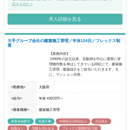
なる事業発展の為に技術系業務で活躍してくれる方の採用を目指し
続きを読む >
ています。 正社員登用制度（入社2年目以降）も整えており、施工
管理業務のみではなく幅広い業務に携われることが同ポジションの
求人詳細を見る
魅力になります。 東海地域に根差し、多彩なフィールドで活躍でき
る環境が整っておりますので、東海エリアの街づくりの一端を担う
ことが出来るやりがいのあるポジションでの採用になります。
大手グループ会社の建築施工管理／年休124日／フレックス制
度
【業務内容】

 1999年の設立以来、京阪神を中心に着実に管
理物件数を伸ばしてきている同社にて、建築施
工管理・建築設計をご担当いただきます。主
に、マンション共用...
<勤務地>
大阪府
<給与>
年収
430万円
～
<募集職種>
建築施工管理
業界未経験可
宅建不要
年間休日120日以上
土日休み
転勤なし
宅建を活かせる
フレックス勤務対応可能