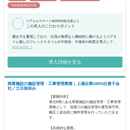
時短勤務相談可能
リアルエステートWORKS担当者より
この求人のこだわりポイント
働き方を重視しており、社員が無理なく継続的に働けるようコアタ
イム無しのフレックスタイムや午前休、午後休の制度を導入してい
る企業です。関西最大手級の大手ホールディングスグループのた
続きを読む >
め、安定した基盤の中で業務に取り組めます。また、売り上げばか
りに目を向ける環境ではなく、しっかりと顧客を向き合える環境を
求人詳細を見る
大事にしている企業です。
商業施設の施設管理・工事管理業務｜上場企業100%出資子会
社／土日祝休み
【業務内容】

東北6県にある商業施設の施設管理・工事管理
業務として、現場での施設管理や運営保守等、
幅広く総合的に物件管理を行っていただきま
す。

【具体的な業務...