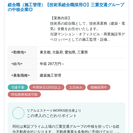
総合職（施工管理）【技術系総合職採用◎】三重交通グループ
の中核企業◎
【業務内容】

技術系の総合職として、技術系業務（建築・電
気）全般をお任せいたします。

分譲マンション・オフィスビル・商業施設等デ
ベロッパーとしての施工監理・設備...
<勤務地>
東京都, 大阪府, 愛知県, 三重県
<給与>
年収
287万円
～
<募集職種>
建築施工管理
宅建不要
年間休日120日以上
土日休み
積極採用中
時短勤務相談可能
リアルエステートWORKS担当者より
この求人のこだわりポイント
同社は東証プライム上場の三重交通グループの中核を担っている総
合不動産会社になります。 不動産事業を多角的に手掛けており、更