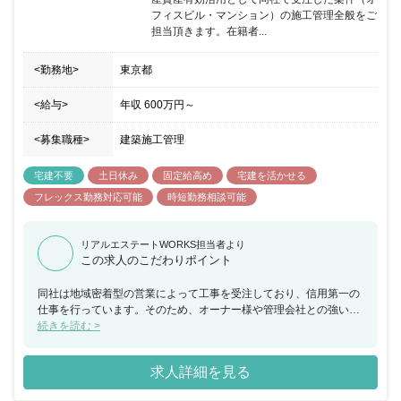
フィスビル・マンション）の施工管理全般をご
担当頂きます。在籍者...
<勤務地>
東京都
<給与>
年収
600万円
～
<募集職種>
建築施工管理
宅建不要
土日休み
固定給高め
宅建を活かせる
フレックス勤務対応可能
時短勤務相談可能
リアルエステートWORKS担当者より
この求人のこだわりポイント
同社は地域密着型の営業によって工事を受注しており、信用第一の
仕事を行っています。そのため、オーナー様や管理会社との強いパ
イプがあり、リピーターや口コミでの案件受注が多いのが特徴で
続きを読む >
す。 また、現在当社では旧態依然とした従来の過酷な施工管理の働
き方を廃し、本質的な業務改善に急ピッチで取組んでいます。そし
求人詳細を見る
てその取組の柱が工事の「全社管理化」です。「現場担当者は現場
でしか出来ない事だけ行い、その他の業務は部門のみんなで行う。