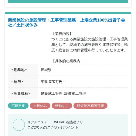
るため、お客様が足を運んでいただけることはやりがいとなりま
す。 その他OJTによる教育や、資格取得支援制度なども用意されて
おり、安心した就業環境に身を置くことができ、年間休日も120日
商業施設の施設管理・工事管理業務｜上場企業100%出資子会
以上で土日祝日休みのため、ワークライフバランスも整っておりま
社／土日祝休み
す。 また、当社は働きやすい以下の環境を実現しております。 ■勤
務地選択制度として、家庭の事業がある場合に転勤のない地域限定
【業務内容】

社員への転換が可能（給与額、対象となる福利厚生制度は異なる）
つくばにある商業施設の施設管理・工事管理業
■朝7時前の出勤、21時以降の残業の原則禁止 ■勤務間インターバル
務として、現場での施設管理や運営保守等、幅
制度として、勤務終了から9時間は勤務間インターバルを設け、生
広く総合的に物件管理を行っていただきます。

活時間や睡眠時間を確保
【具体的な業務内...
<勤務地>
茨城県
<給与>
年収
370万円
～
<募集職種>
建築施工管理, 設備施工管理
宅建不要
土日休み
転勤なし
時短勤務相談可能
リアルエステートWORKS担当者より
この求人のこだわりポイント