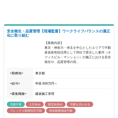
おり、安心した就業環境に身を置くことができ、年間休日も120日
以上で土日祝日休みのため、ワークライフバランスも整っておりま
す。 また、当社は働きやすい以下の環境を実現しております。 ■勤
務地選択制度として、家庭の事業がある場合に転勤のない地域限定
社員への転換が可能（給与額、対象となる福利厚生制度は異なる）
■朝7時前の出勤、21時以降の残業の原則禁止 ■勤務間インターバル
制度として、勤務終了から9時間は勤務間インターバルを設け、生
安全衛生・品質管理【現場監督】ワークライフバランスの適正
活時間や睡眠時間を確保 ■毎週水曜日にノー残業デイを設置
化に取り組む
【業務内容】

東京・神奈川・埼玉を中心としたエリアで不動
産資産有効活用として同社で受注した案件（オ
フィスビル・マンション）の施工における安全
衛生や、品質管理の現...
<勤務地>
東京都
<給与>
年収
600万円
～
<募集職種>
建築施工管理
宅建不要
土日休み
固定給高め
宅建を活かせる
フレックス勤務対応可能
時短勤務相談可能