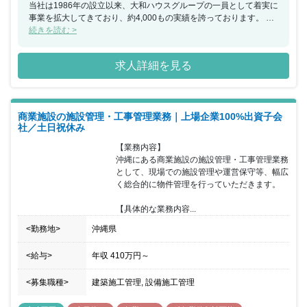
当社は1986年の設立以来、大和ハウスグループの一員として着実に
事業を拡大してきており、約4,000もの実績を誇っております。 大
和ハウス工業100％出資子会社である同社は、商業施設デベロッパ
続きを読む >
ーとして小規模な単独店舗から大型ショッピングモールまで、様々
な形態の商業施設をプロデュース出来るのも魅力の一つです。ま
求人詳細を見る
た、地域の人にとっての「衣食住」の重要な拠点を施工・管理でき
るため、お客様が足を運んでいただけることはやりがいとなりま
す。 その他OJTによる教育や、資格取得支援制度なども用意されて
おり、安心した就業環境に身を置くことができ、年間休日も120日
商業施設の施設管理・工事管理業務｜上場企業100%出資子会
以上で土日祝日休みのため、ワークライフバランスも整っておりま
社／土日祝休み
す。 また、当社は働きやすい以下の環境を実現しております。 ■勤
務地選択制度として、家庭の事業がある場合に転勤のない地域限定
【業務内容】

社員への転換が可能（給与額、対象となる福利厚生制度は異なる）
沖縄にある商業施設の施設管理・工事管理業務
■朝7時前の出勤、21時以降の残業の原則禁止 ■勤務間インターバル
として、現場での施設管理や運営保守等、幅広
制度として、勤務終了から9時間は勤務間インターバルを設け、生
く総合的に物件管理を行っていただきます。

活時間や睡眠時間を確保
【具体的な業務内容...
<勤務地>
沖縄県
<給与>
年収
410万円
～
<募集職種>
建築施工管理, 設備施工管理