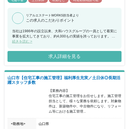
リアルエステートWORKS担当者より
この求人のこだわりポイント
当社は1986年の設立以来、大和ハウスグループの一員として着実に
事業を拡大してきており、約4,000もの実績を誇っております。 大
和ハウス工業100％出資子会社である同社は、商業施設デベロッパ
続きを読む >
ーとして小規模な単独店舗から大型ショッピングモールまで、様々
な形態の商業施設をプロデュース出来るのも魅力の一つです。ま
求人詳細を見る
た、地域の人にとっての「衣食住」の重要な拠点を施工・管理でき
るため、お客様が足を運んでいただけることはやりがいとなりま
す。 その他OJTによる教育や、資格取得支援制度なども用意されて
おり、安心した就業環境に身を置くことができ、年間休日も120日
山口市【住宅工事の施工管理】福利厚生充実／土日休◎長期活
以上で土日祝日休みのため、ワークライフバランスも整っておりま
躍スタッフ多数
す。 また、当社は働きやすい以下の環境を実現しております。 ■勤
務地選択制度として、家庭の事業がある場合に転勤のない地域限定
【業務内容】

社員への転換が可能（給与額、対象となる福利厚生制度は異なる）
住宅工事の施工管理をお任せします。施工管理
■朝7時前の出勤、21時以降の残業の原則禁止 ■勤務間インターバル
担当として、様々な業務を依頼します。対象物
制度として、勤務終了から9時間は勤務間インターバルを設け、生
件は、新築物件や、中古物件になり、リフォー
活時間や睡眠時間を確保
ム等における施工管理...
<勤務地>
山口県