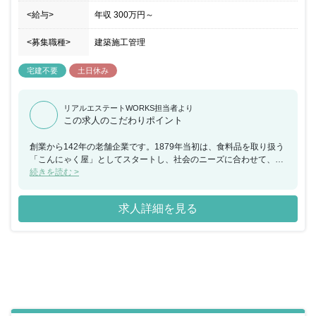
<給与>
年収
300万円
～
<募集職種>
建築施工管理
宅建不要
土日休み
リアルエステートWORKS担当者より
この求人のこだわりポイント
創業から142年の老舗企業です。1879年当初は、食料品を取り扱う
「こんにゃく屋」としてスタートし、社会のニーズに合わせて、そ
の後生活雑貨店・建材店を経て現在の事業を始めます。時流を読み
続きを読む >
変化し続けてきた柔軟性と視野の広さこそ、長きにわたる事業継続
の鍵でした。今後も同社は、積極的に変わり続けます。社員全員が
求人詳細を見る
仕事もプライベートも充実できる様に、多岐にわたるな福利厚生が
あります。また、高い目的意識を持って仕事に当たる環境の中で、
手も「素直さ」と「貪欲さ」を持った方が多く、社内も非常に活気
があり良好です。このような空気の中で、充実した氣持ちで仕事に
向き合えることで築かれたキャリアや経験が、同社ではとても大き
な財産となります。長期で活躍するスタッフが多数おります。生産
性向上に積極的に挑戦していますので、意欲のある方からの応募を
お待ちしています。