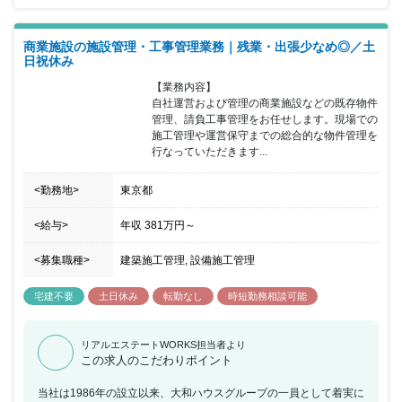
す。 その他OJTによる教育や、資格取得支援制度なども用意されて
おり、安心した就業環境に身を置くことができ、年間休日も120日
商業施設の施設管理・工事管理業務｜残業・出張少なめ◎／土
以上で土日祝日休みのため、ワークライフバランスも整っておりま
日祝休み
す。 また、当社は働きやすい以下の環境を実現しております。 ■勤
務地選択制度として、家庭の事業がある場合に転勤のない地域限定
【業務内容】

社員への転換が可能（給与額、対象となる福利厚生制度は異なる）
自社運営および管理の商業施設などの既存物件
■朝7時前の出勤、21時以降の残業の原則禁止 ■勤務間インターバル
管理、請負工事管理をお任せします。現場での
制度として、勤務終了から9時間は勤務間インターバルを設け、生
施工管理や運営保守までの総合的な物件管理を
活時間や睡眠時間を確保 ■毎週水曜日にノー残業デイを設置 ■発注
行なっていただきます...
者側のため、残業月16時間程度
<勤務地>
東京都
<給与>
年収
381万円
～
<募集職種>
建築施工管理, 設備施工管理
宅建不要
土日休み
転勤なし
時短勤務相談可能
リアルエステートWORKS担当者より
この求人のこだわりポイント
当社は1986年の設立以来、大和ハウスグループの一員として着実に