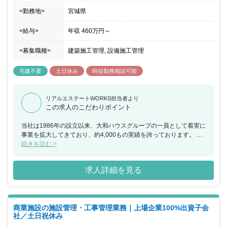
<勤務地>
宮城県
<給与>
年収
460万円
～
<募集職種>
建築施工管理, 設備施工管理
宅建不要
土日休み
時短勤務相談可能
リアルエステートWORKS担当者より
この求人のこだわりポイント
当社は1986年の設立以来、大和ハウスグループの一員として着実に
事業を拡大してきており、約4,000もの実績を誇っております。 大
和ハウス工業100％出資子会社である同社は、商業施設デベロッパ
続きを読む >
ーとして小規模な単独店舗から大型ショッピングモールまで、様々
な形態の商業施設をプロデュース出来るのも魅力の一つです。ま
求人詳細を見る
た、地域の人にとっての「衣食住」の重要な拠点を施工・管理でき
るため、お客様が足を運んでいただけることはやりがいとなりま
す。 その他OJTによる教育や、資格取得支援制度なども用意されて
おり、安心した就業環境に身を置くことができ、年間休日も120日
商業施設の施設管理・工事管理業務｜上場企業100%出資子会
以上で土日祝日休みのため、ワークライフバランスも整っておりま
社／土日祝休み
す。 ※当求人は全国転勤の可能性があります。