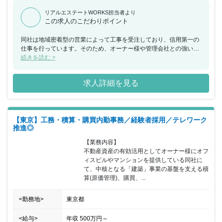
リアルエステートWORKS担当者より
この求人のこだわりポイント
同社は地域密着型の営業によって工事を受注しており、信用第一の
仕事を行っています。そのため、オーナー様や管理会社との強いパ
イプがあり、リピーターや口コミでの案件受注が多いのが特徴で
続きを読む >
す。 また、現在当社では旧態依然とした従来の過酷な施工管理の働
き方を廃し、本質的な業務改善に急ピッチで取組んでいます。そし
求人詳細を見る
てその取組の柱が工事の「全社管理化」です。「現場担当者は現場
でしか出来ない事だけ行い、その他の業務は部門のみんなで行う。
但し行うべき職務はきっちりこなす。」という考え方で推進してい
ます。 このOne Team施工管理は「ワークライフバランスの適正
【東京】工務・積算・購買内勤事務／経験者採用／テレワーク
化」はもちろん「業務の効率化」「管理水準の平準化」「管理の確
推進◎
実化」に寄与します。 【全社管理体制・業務改善取組の詳細】 施
工の全社管理体制構築と業務改善の為に、以下の事柄について実施
【業務内容】

しています。 〇IOTを活用した現場の遠隔管理 〇施工管理者を含め
不動産資産の有効活用としてオーナー様にオフ
た在宅勤務推進 〇フレックスタイム似勤務制度の導入 〇勤怠状況
ィスビルやマンションを提供している同社に
の中央フォロー 〇工事原価の中央管理 〇安全関係書類の中央管理
て、中核となる「建築」事業の基盤を支える積
〇施工図・承認図の本社実務 〇施工管理ITツールの活用
算(原価管理)、購買、...
<勤務地>
東京都
<給与>
年収
500万円
～