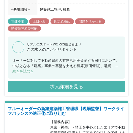
<募集職種>
建築施工管理, 積算
宅建不要
土日休み
固定給高め
宅建を活かせる
時短勤務相談可能
リアルエステートWORKS担当者より
この求人のこだわりポイント
オーナーに対して不動産資産の有効活用を提案する同社において、
中核となる「建築」事業の基盤を支える積算(原価管理)、購買、工
務の重要なポジションです。同社は地域密着型で地域に愛されてい
続きを読む >
る企業です。オーナーや管理会社との強いパイプを有しているた
め、リピーターや口コミが多く、現場は非常に落ち着いています。
求人詳細を見る
人材教育や資格取得奨励制度が充実していたり、非常に働きやすい
職場環境で、離職率も大変低くなっています。 また現場において、
厳しい工期や予算管理を押し付けられるなどといったこ鈴与グルー
プの磐石な経営基盤があるので長いキャリアを積めます。
フルーオーダーの新築建築施工管理職【現場監督】ワークライ
フバランスの適正化に取り組む
【業務内容】

東京・神奈川・埼玉を中心としたエリアで不動
産資産有効活用として同社で受注した案件（オ