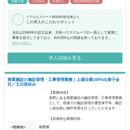
宅建不要
土日休み
転勤なし
時短勤務相談可能
リアルエステートWORKS担当者より
この求人のこだわりポイント
当社は1986年の設立以来、大和ハウスグループの一員として着実に
事業を拡大してきており、約4,000もの実績を誇っております。 大
和ハウス工業100％出資子会社である同社は、商業施設デベロッパ
続きを読む >
ーとして小規模な単独店舗から大型ショッピングモールまで、様々
な形態の商業施設をプロデュース出来るのも魅力の一つです。ま
求人詳細を見る
た、地域の人にとっての「衣食住」の重要な拠点を施工・管理でき
るため、お客様が足を運んでいただけることはやりがいとなりま
す。 その他OJTによる教育や、資格取得支援制度なども用意されて
おり、安心した就業環境に身を置くことができ、年間休日も120日
商業施設の施設管理・工事管理業務｜上場企業100%出資子会
以上で土日祝日休みのため、ワークライフバランスも整っておりま
社／土日祝休み
す。 また、当社は働きやすい以下の環境を実現しております。 ■勤
務地選択制度として、家庭の事業がある場合に転勤のない地域限定
【業務内容】

社員への転換が可能（給与額、対象となる福利厚生制度は異なる）
長野にある商業施設の施設管理・工事管理業務
■朝7時前の出勤、21時以降の残業の原則禁止 ■勤務間インターバル
として、現場での施設管理や運営保守等、幅広
制度として、勤務終了から9時間は勤務間インターバルを設け、生
く総合的に物件管理を行っていただきます。

活時間や睡眠時間を確保 ■毎週水曜日にノー残業デイを設置
【具体的な業務内容...
<勤務地>
長野県