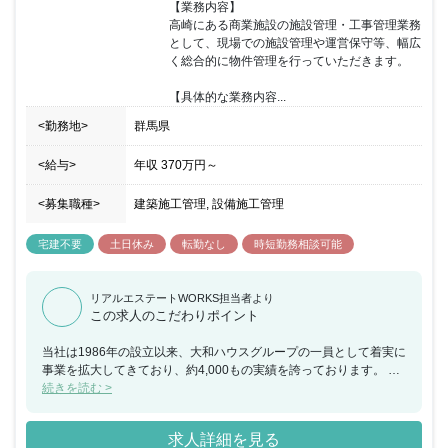
【業務内容】

高崎にある商業施設の施設管理・工事管理業務
として、現場での施設管理や運営保守等、幅広
く総合的に物件管理を行っていただきます。

【具体的な業務内容...
<勤務地>
群馬県
<給与>
年収
370万円
～
<募集職種>
建築施工管理, 設備施工管理
宅建不要
土日休み
転勤なし
時短勤務相談可能
リアルエステートWORKS担当者より
この求人のこだわりポイント
当社は1986年の設立以来、大和ハウスグループの一員として着実に
事業を拡大してきており、約4,000もの実績を誇っております。 大
和ハウス工業100％出資子会社である同社は、商業施設デベロッパ
続きを読む >
ーとして小規模な単独店舗から大型ショッピングモールまで、様々
な形態の商業施設をプロデュース出来るのも魅力の一つです。ま
求人詳細を見る
た、地域の人にとっての「衣食住」の重要な拠点を施工・管理でき