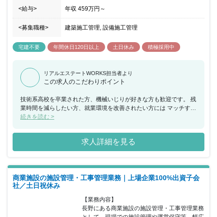
<給与>
年収
459万円
～
<募集職種>
建築施工管理, 設備施工管理
宅建不要
年間休日120日以上
土日休み
積極採用中
リアルエステートWORKS担当者より
この求人のこだわりポイント
技術系高校を卒業された方、機械いじりが好きな方も歓迎です。 残
業時間を減らしたい方、就業環境を改善されたい方には マッチする
かと存じます。 「まちを元気に、ひとに笑顔を」をモットーに「不
続きを読む >
動産賃貸事業」 「SC事業」「PM事業」「リテール事業」「ホテル
事業」を 展開する大和ハウスグループの企業です！ 同社は、商業
求人詳細を見る
領域ではトップクラスのデベロッパーです。 不動産賃貸事業をはじ
めとした様々な事業を行いながら、 自社の成長だけを目指すのでは
なく、 社会と共にどう成長していけるかについて同社の立場から考
え、 人と社会、未来の暮らしのあり方を描いていきたいと考えてい
商業施設の施設管理・工事管理業務｜上場企業100%出資子会
ます。 ワークライフバランス重視の環境でオンオフのメリハリを付
社／土日祝休み
けた 働き方が可能です。
【業務内容】

長野にある商業施設の施設管理・工事管理業務