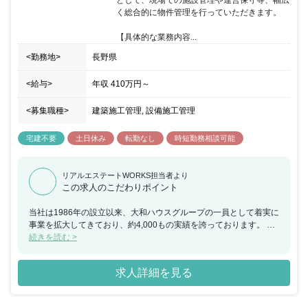
として、現場での施設管理や運営保守等、幅広
く総合的に物件管理を行っていただきます。

【具体的な業務内容...
<勤務地>
長野県
<給与>
年収
410万円
～
<募集職種>
建築施工管理, 設備施工管理
宅建不要
土日休み
転勤なし
時短勤務相談可能
リアルエステートWORKS担当者より
この求人のこだわりポイント
当社は1986年の設立以来、大和ハウスグループの一員として着実に
事業を拡大してきており、約4,000もの実績を誇っております。 大
和ハウス工業100％出資子会社である同社は、商業施設デベロッパ
続きを読む >
ーとして小規模な単独店舗から大型ショッピングモールまで、様々
な形態の商業施設をプロデュース出来るのも魅力の一つです。ま
求人詳細を見る
た、地域の人にとっての「衣食住」の重要な拠点を施工・管理でき
るため、お客様が足を運んでいただけることはやりがいとなりま
す。 その他OJTによる教育や、資格取得支援制度なども用意されて