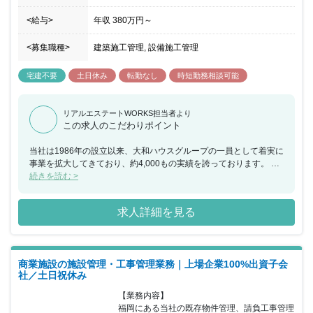
<給与>
年収
380万円
～
<募集職種>
建築施工管理, 設備施工管理
宅建不要
土日休み
転勤なし
時短勤務相談可能
リアルエステートWORKS担当者より
この求人のこだわりポイント
当社は1986年の設立以来、大和ハウスグループの一員として着実に
事業を拡大してきており、約4,000もの実績を誇っております。 大
和ハウス工業100％出資子会社である同社は、商業施設デベロッパ
続きを読む >
ーとして小規模な単独店舗から大型ショッピングモールまで、様々
な形態の商業施設をプロデュース出来るのも魅力の一つです。ま
求人詳細を見る
た、地域の人にとっての「衣食住」の重要な拠点を施工・管理でき
るため、お客様が足を運んでいただけることはやりがいとなりま
す。 その他OJTによる教育や、資格取得支援制度なども用意されて
おり、安心した就業環境に身を置くことができ、年間休日も120日
商業施設の施設管理・工事管理業務｜上場企業100%出資子会
以上で土日祝日休みのため、ワークライフバランスも整っておりま
社／土日祝休み
す。 また、当社は働きやすい以下の環境を実現しております。 ■勤
務地選択制度として、家庭の事業がある場合に転勤のない地域限定
【業務内容】

社員への転換が可能（給与額、対象となる福利厚生制度は異なる）
福岡にある当社の既存物件管理、請負工事管理