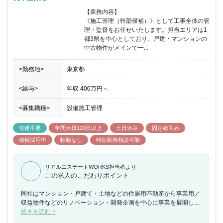
【業務内容】

《施工管理（幹部候補）》として工事全体の管
理・監督をお任せいたします。担当エリアは1
都3県を中心としており、戸建・マンションの
中古物件がメインで一...
<勤務地>
東京都
<給与>
年収
400万円
～
<募集職種>
設備施工管理
宅建不要
年間休日120日以上
土日休み
固定給高め
積極採用中
転勤なし
時短勤務相談可能
リアルエステートWORKS担当者より
この求人のこだわりポイント
同社はマンション・戸建て・土地などの住居用不動産から事業用／
収益物件などのリノベーション・開発企画を中心に事業を展開して
いる企業になります。新たな不動産価値を提供することを理念に掲
続きを読む >
げ、全国の不動産を対象としてリノベーション・開発を手掛けてい