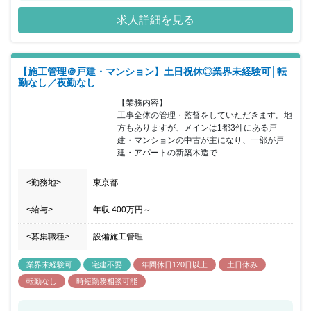
る不動産のプロフェッショナル集団です。業績も右肩上がりで13期
求人詳細を見る
連続黒字を実現するなど、事業拡大も順調な成長中企業となってい
ます。また社員が主体性高く仕事に取り組み、サスティナブルな組
織を形成する人材育成を行っており社員の「人間力」を重視してい
ます。明確な評価制度は勿論ですが、代表が直接サポートや教育す
【施工管理＠戸建・マンション】土日祝休◎業界未経験可│転
ることもあり、成長意欲のある方にはピッタリの職場環境が整って
勤なし／夜勤なし
います。社員の成長に労力を惜しまない企業になりますので不動産
のプロフェッショナルとしての成長が見込めます。働きやすい環境
【業務内容】

も整っており、年間休日120日（完全週休2日制）／土日祝休み／変
工事全体の管理・監督をしていただきます。地
則時間（早番・遅番・夜勤など）での勤務なしなど施工管理として
方もありますが、メインは1都3件にある戸
ワークライフバランスを意識した働き方を実現することが可能で
建・マンションの中古が主になり、一部が戸
す。
建・アパートの新築木造で...
<勤務地>
東京都
<給与>
年収
400万円
～
<募集職種>
設備施工管理
業界未経験可
宅建不要
年間休日120日以上
土日休み
転勤なし
時短勤務相談可能