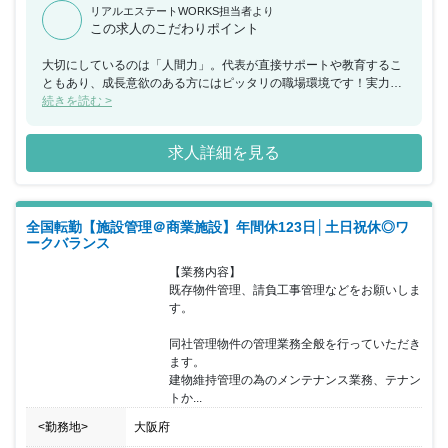
リアルエステートWORKS担当者より
この求人のこだわりポイント
大切にしているのは「人間力」。代表が直接サポートや教育するこ
ともあり、成長意欲のある方にはピッタリの職場環境です！実力を
しっかり評価するため、モチベーションを高く保ちながら働くこと
続きを読む >
が可能です。業界未経験の方も大歓迎！入社前に特別な知識は必要
ありません。１３期連続黒字の強靭な会社です。少数精鋭の会社の
求人詳細を見る
ため、近い将来、会社の中心メンバーとして活躍していただきたい
と考えています☆ぜひ、同社で新しいことにチャレンジしてみませ
んか？ 【この仕事の魅力】 ★働きながら人間的にも成長できる！
成長中のベンチャー企業だからこそ感じられる醍醐味、やりがいを
全国転勤【施設管理＠商業施設】年間休123日│土日祝休◎ワ
感じながら働けるのも魅力の一つです♪ ★海外研修もあり！社員の
ークバランス
成長に労力を惜しまない同社。国内外の様々な建造物に実際に触れ
て感じて、もっと不動産を好きになっていただきたいです！
【業務内容】

既存物件管理、請負工事管理などをお願いしま
す。

同社管理物件の管理業務全般を行っていただき
ます。

建物維持管理の為のメンテナンス業務、テナン
トか...
<勤務地>
大阪府