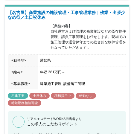
但し行うべき職務はきっちりこなす。」という考え方で推進してい
ます。 このOne Team施工管理は「ワークライフバランスの適正
【名古屋】商業施設の施設管理・工事管理業務｜残業・出張少
化」はもちろん「業務の効率化」「管理水準の平準化」「管理の確
なめ◎／土日祝休み
実化」に寄与します。 【全社管理体制・業務改善取組の詳細】 施
工の全社管理体制構築と業務改善の為に、以下の事柄について実施
【業務内容】

しています。 〇IOTを活用した現場の遠隔管理 〇施工管理者を含め
自社運営および管理の商業施設などの既存物件
た在宅勤務推進 〇フレックスタイム似勤務制度の導入 〇勤怠状況
管理、請負工事管理をお任せします。現場での
の中央フォロー 〇工事原価の中央管理 〇安全関係書類の中央管理
施工管理や運営保守までの総合的な物件管理を
〇施工図・承認図の本社実務 〇施工管理ITツールの活用
行なっていただきます...
<勤務地>
愛知県
<給与>
年収
381万円
～
<募集職種>
建築施工管理, 設備施工管理
宅建不要
土日休み
積極採用中
転勤なし
時短勤務相談可能
リアルエステートWORKS担当者より
この求人のこだわりポイント