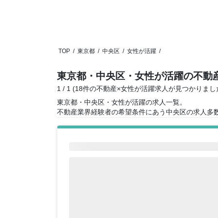
TOP
/
東京都
/
中央区
/
女性が活躍
/
東京都・中央区・女性が活躍の不動
1 / 1 (18件の不動産×女性が活躍求人が見つかりまし
東京都・中央区・女性が活躍の求人一覧。
不動産業界経験者の希望条件にあう中央区の求人多