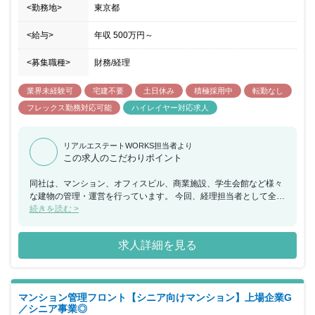
与の他に 企画型の達成報酬をご用意しています。
<勤務地>
東京都
<給与>
年収
500万円
～
<募集職種>
財務/経理
業界未経験可
宅建不要
土日休み
積極採用中
転勤なし
フレックス勤務対応可能
ハイレイヤー対応求人
リアルエステートWORKS担当者より
この求人のこだわりポイント
同社は、マンション、オフィスビル、商業施設、学生会館など様々
な建物の管理・運営を行っています。 今回、経理担当者として全社
的な財務・経理業務全般をお任せできる方を募集することとなりま
続きを読む >
した。 決算処理等の経理業務から伝票チェック・支払処理照合等の
地道な点検業務など幅広い業務内容となっております。 入社後は、
求人詳細を見る
担当業務を行いながら次期役職者候補としてご活躍いただける方を
求めています。 また、会社の安定性だけでなく働きやすさにも力を
入れており、フレックス制の導入や個人の裁量による業務進め方な
どワークバランスが取りやすい環境です。 経理経験だけでなくマネ
マンション管理フロント【シニア向けマンション】上場企業G
ジメント経験など豊富な経験を活かせる環境で一緒に働いていただ
／シニア事業◎
ける仲間を歓迎いたします。