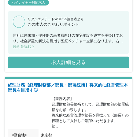
ハイレイヤー対応求人
リアルエステートWORKS担当者より
この求人のこだわりポイント
同社は終末期・慢性期の患者様向けの在宅施設を運営を手掛けてお
り、社会課題の解決を目指す医療ベンチャー企業になります。右肩
上がりの急成長を続けており、創業（2013年）から増収増益を実現
続きを読む >
し、事業の安定的な成長を受けた結果、企業の時価総額が順調に伸
び続け、現在では時価総額3,000億円を突破しています。今後は当
求人詳細を見る
期純利益の年平均成長率25%以上を掲げ、施設数も増やしていく計
画がございます。多様な地域医療再生事業に取り組み、ヘルスケア
業界の『リーディングカンパニー』を目指し、同社の中核的な人材
として、会社の持続的な成長を支えてくださる方を募っています。
経理財務【経理財務部／部長・部署統括】将来的に経営管理本
部長を目指す◎
【業務内容】

経理財務部長候補として、経理財務部の部署統
括をお願い致します。

将来的な経営管理本部長を見据えて《部長》の
役職として入社しご活躍いただきます。

部...
<勤務地>
東京都