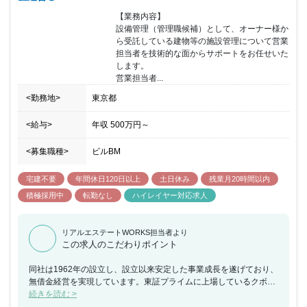
【業務内容】

設備管理（管理職候補）として、オーナー様か
ら受託している建物等の施設管理について営業
担当者を技術的な面からサポートをお任せいた
します。

営業担当者...
<勤務地>
東京都
<給与>
年収
500万円
～
<募集職種>
ビルBM
宅建不要
年間休日120日以上
土日休み
残業月20時間以内
積極採用中
転勤なし
ハイレイヤー対応求人
リアルエステートWORKS担当者より
この求人のこだわりポイント
同社は1962年の設立し、設立以来安定した事業成長を遂げており、
無借金経営を実現しています。東証プライムに上場しているクボタ
グループの一員として、 ビルメンテナンスをメインに手掛けている
続きを読む >
企業になります。クボタ60%・みずほ銀行5%・ヒューリック35%