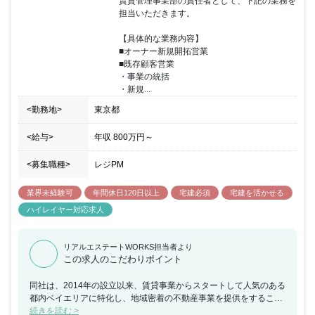
賃貸管理事業部の責任者として、下記の業務を
担当いただきます。

【具体的な業務内容】

■オーナー新規開拓営業

■既存顧客営業

・事業の統括

・新規...
<勤務地>
東京都
<給与>
年収
800万円
～
<募集職種>
レジPM
業界未経験可
年間休日120日以上
宅建必須
宅建を活かせる
ハイレイヤー対応求人
リアルエステートWORKS担当者より
この求人のこだわりポイント
同社は、2014年の設立以来、賃貸事業からスタートして人気のある
都内ベイエリアに特化し、地域密着の不動産事業を提供をすること
で成長してまいりました。多種多様な商材を扱える『総合不動産』
続きを読む >