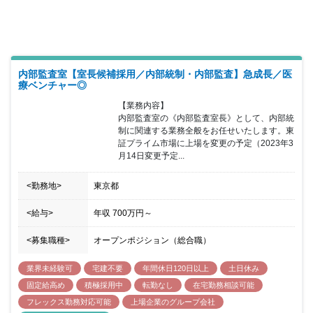
内部監査室【室長候補採用／内部統制・内部監査】急成長／医
療ベンチャー◎
【業務内容】

内部監査室の《内部監査室長》として、内部統
制に関連する業務全般をお任せいたします。東
証プライム市場に上場を変更の予定（2023年3
月14日変更予定...
<勤務地>
東京都
<給与>
年収
700万円
～
<募集職種>
オープンポジション（総合職）
業界未経験可
宅建不要
年間休日120日以上
土日休み
固定給高め
積極採用中
転勤なし
在宅勤務相談可能
フレックス勤務対応可能
上場企業のグループ会社