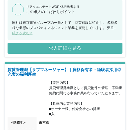
リアルエステートWORKS担当者より
この求人のこだわりポイント
同社は東京建物グループの一員として、商業施設に特化し、 多種多
様な業態のプロパティマネジメント業務を展開しています。 受注案
件も年々増えており、事業拡大フェーズに突入しています。 同ポジ
続きを読む >
ションにおいては《経理マネージャー》として、 経理・財務等、幅
広い経験のある人材を求めており、 経理のみならず財務についての
求人詳細を見る
マネジメントも担っていただきます。 これから都心の大型複合ビル
の竣工が続々と予定されており 竣工開始に伴い事業の拡大が見込ま
れているため、 会社の成長を感じながら業務に携わることが可能で
す。
賃貸管理職【サブマネージャー】｜資格保有者・経験者採用◎
充実の福利厚生
【業務内容】

賃貸管理営業職として賃貸物件の管理・不動産
契約に関わる事務作業を行っていただきます。

【具体的な業務内容】

■オーナー様、仲介会社との折衝

■入...
<勤務地>
東京都