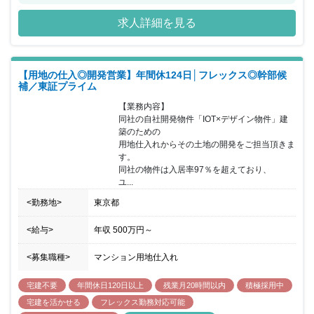
出資の会社となり、 顧客もこの3社が主な顧客になりますので事業
求人詳細を見る
の安定性も抜群です。現在は新規顧客獲得にも着手しており、今後
も成長が見込める企業です。 同ポジションでは技術スタッフと本社
スタッフとの連携が取れておりますので、トラブルがあった際にも
確かなサポートを受けることができます。 チームワークも抜群なの
【用地の仕入◎開発営業】年間休124日│フレックス◎幹部候
で、安心して活躍する事が可能です。
補／東証プライム
【業務内容】

同社の自社開発物件「IOT×デザイン物件」建
築のための

用地仕入れからその土地の開発をご担当頂きま
す。

同社の物件は入居率97％を超えており、

ユ...
<勤務地>
東京都
<給与>
年収
500万円
～
<募集職種>
マンション用地仕入れ
宅建不要
年間休日120日以上
残業月20時間以内
積極採用中
宅建を活かせる
フレックス勤務対応可能