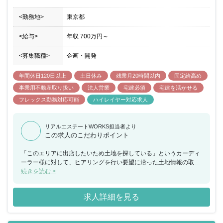
<勤務地>
東京都
<給与>
年収
700万円
～
<募集職種>
企画・開発
年間休日120日以上
土日休み
残業月20時間以内
固定給高め
事業用不動産取り扱い
法人営業
宅建必須
宅建を活かせる
フレックス勤務対応可能
ハイレイヤー対応求人
リアルエステートWORKS担当者より
この求人のこだわりポイント
「このエリアに出店したいため土地を探している」というカーディ
ーラー様に対して、ヒアリングを行い要望に沿った土地情報の取
得、契約業務の遂行が重要となります。将来的には自社で建物を作
続きを読む >
り、その物件を貸すといった賃貸借事業も事業展開として視野にあ
ります。
求人詳細を見る