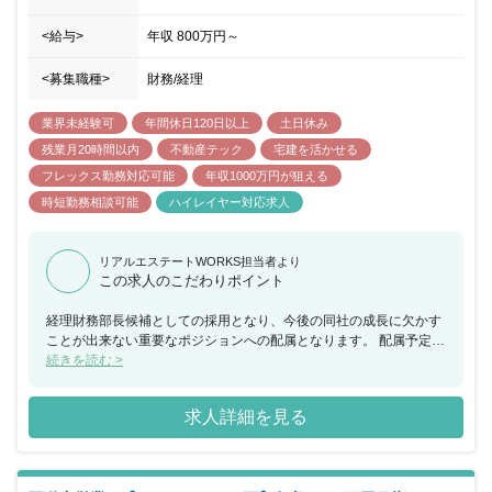
<給与>
年収
800万円
～
<募集職種>
財務/経理
業界未経験可
年間休日120日以上
土日休み
残業月20時間以内
不動産テック
宅建を活かせる
フレックス勤務対応可能
年収1000万円が狙える
時短勤務相談可能
ハイレイヤー対応求人
リアルエステートWORKS担当者より
この求人のこだわりポイント
経理財務部長候補としての採用となり、今後の同社の成長に欠かす
ことが出来ない重要なポジションへの配属となります。 配属予定の
組織は、経理課7名：財務課3名という組織構成となっており部門の
続きを読む >
統括業務をお任せ致します。 同社は不動産×IT領域で不動産業界内
でも成長を続けている企業で、テクノロジーを活用したストックビ
求人詳細を見る
ジネスで安定的な収益基盤を確立しています。 「住まいのテクノロ
ジーで世界を変える」を会社の理念として掲げており、AIやIoTを積
極的に活用することで、世の中の期待に応え人々のくらしが豊かに
なる世界の実現を目指しています。