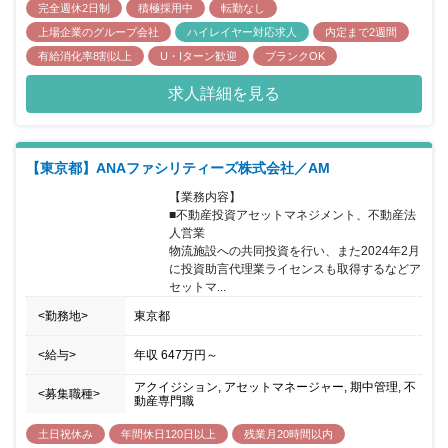
完全週休2日制
積極採用中
転勤なし
上場企業のグループ会社
ハイレイヤー対応求人
内定まで2週間
有給消化率8割以上
U・Iターン歓迎
ブランクOK
求人詳細を見る
【東京都】ANAファシリティーズ株式会社／AM
【業務内容】

■不動産投資アセットマネジメント、不動産法
人営業

物流施設への共同投資を行い、また2024年2月
に投資助言代理業ライセンスも取得するなどア
セットマ...
<勤務地>
東京都
<給与>
年収
647万円
～
アクイジション, アセットマネージャー, 期中管理, 不
<募集職種>
動産専門職
土日祝休み
年間休日120日以上
残業月20時間以内