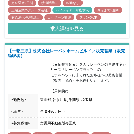
完全週休2日制
積極採用中
転勤なし
上場企業のグループ会社
ハイレイヤー対応求人
内定まで2週間
有給消化率8割以上
U・Iターン歓迎
ブランクOK
求人詳細を見る
【一都三県】株式会社レーベンホームビルド／販売営業（販売
経験者）
【★反響営業★】タカラレーベンの戸建住宅シ
リーズ「レーベンプラッツ」の

モデルハウスに来られたお客様への提案営業
（案内、契約）をお任せいたします。

【具体的に...
<勤務地>
東京都, 神奈川県, 千葉県, 埼玉県
<給与>
年収
450万円
～
<募集職種>
実需用不動産販売営業