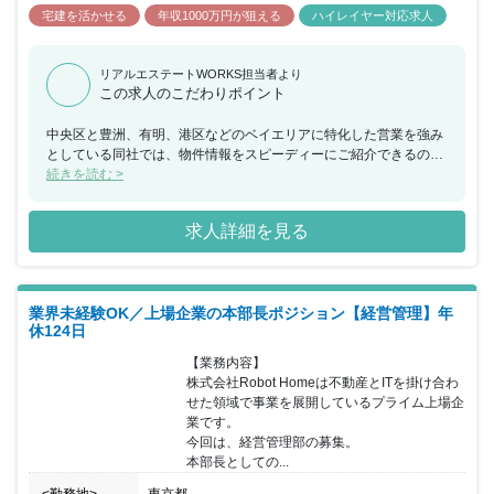
宅建を活かせる
年収1000万円が狙える
ハイレイヤー対応求人
リアルエステートWORKS担当者より
この求人のこだわりポイント
中央区と豊洲、有明、港区などのベイエリアに特化した営業を強み
としている同社では、物件情報をスピーディーにご紹介できるのが
特徴です。 仲介営業部の事業責任者としして、これまでの経験を活
続きを読む >
かしながら、事業の発展に従事してくださる方を募集いたします。
不動産業界外で活躍していた方を歓迎いたします。 オンオフしっか
求人詳細を見る
り分けて働きやすいのも魅力です！
業界未経験OK／上場企業の本部長ポジション【経営管理】年
休124日
【業務内容】

株式会社Robot Homeは不動産とITを掛け合わ
せた領域で事業を展開しているプライム上場企
業です。

今回は、経営管理部の募集。

本部長としての...
<勤務地>
東京都