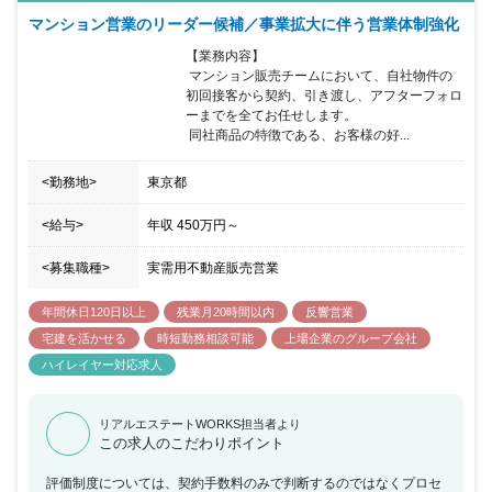
マンション営業のリーダー候補／事業拡大に伴う営業体制強化
【業務内容】

 マンション販売チームにおいて、自社物件の
初回接客から契約、引き渡し、アフターフォロ
ーまでを全てお任せします。

 同社商品の特徴である、お客様の好...
<勤務地>
東京都
<給与>
年収
450万円
～
<募集職種>
実需用不動産販売営業
年間休日120日以上
残業月20時間以内
反響営業
宅建を活かせる
時短勤務相談可能
上場企業のグループ会社
ハイレイヤー対応求人
リアルエステートWORKS担当者より
この求人のこだわりポイント
評価制度については、契約手数料のみで判断するのではなくプロセ