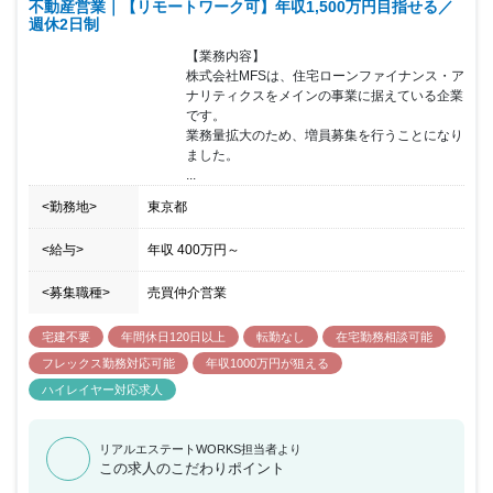
不動産営業｜【リモートワーク可】年収1,500万円目指せる／
週休2日制
【業務内容】

株式会社MFSは、住宅ローンファイナンス・ア
ナリティクスをメインの事業に据えている企業
です。

業務量拡大のため、増員募集を行うことになり
ました。

...
<勤務地>
東京都
<給与>
年収
400万円
～
<募集職種>
売買仲介営業
宅建不要
年間休日120日以上
転勤なし
在宅勤務相談可能
フレックス勤務対応可能
年収1000万円が狙える
ハイレイヤー対応求人
リアルエステートWORKS担当者より
この求人のこだわりポイント