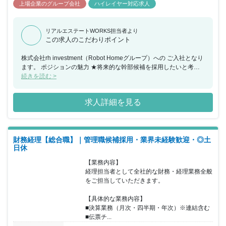
上場企業のグループ会社
ハイレイヤー対応求人
リアルエステートWORKS担当者より
この求人のこだわりポイント
株式会社rh investment（Robot Homeグループ）への ご入社となり
ます。 ポジションの魅力 ★将来的な幹部候補を採用したいと考え
ております★ 用地を見極める上で、自分では良い土地だと思うもの
続きを読む >
の、 会社の規格や意向、ブランディングに則さないからという 理
由で仕入れができないというジレンマを 抱えたことはありません
求人詳細を見る
か？もちろん立地は重要ですし、 規格も無視はできませんが、 好
立地になればなるほど競合も多くどうしても 価格勝負になりがちで
す。 もちろんより良い土地を選定することは重要ですが、 同社は
建てたい時に、そこに仕入れた土地があることが より重要だと考え
財務経理【総合職】｜管理職候補採用・業界未経験歓迎・◎土
ます。 「IOT×デザイン物件」を自社開発している同社では、 97％
日休
を超える高い入居率を維持しており、 「住みたい」と思っていただ
ける商品を提供しているからこそ、 それを実現できています。 制
【業務内容】

限やしがらみなく、バイヤーとしての実力を発揮したい という方か
経理担当者として全社的な財務・経理業務全般
らのご応募お待ちしております。 ■その他 年収例：700万円（＋目
をご担当していただきます。

標達成報酬） 年収例：900万円（＋目標達成報酬） 年収例：1200
万円（＋目標達成報酬） 株式会社Robot Home（東証スタンダード
【具体的な業務内容】

上場）の グループ子会社である株式会社rh investmentでの採用とな
■決算業務（月次・四半期・年次）※連結含む

ります。 なお、親会社である株式会社Robot Homeグループとの 給
■伝票チ...
与・待遇差異などはありません。 ※rh investment社では年2回の賞