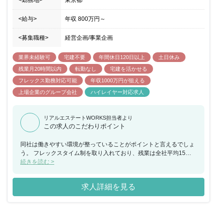
<給与>
年収
800万円
～
<募集職種>
経営企画/事業企画
業界未経験可
宅建不要
年間休日120日以上
土日休み
残業月20時間以内
転勤なし
宅建を活かせる
フレックス勤務対応可能
年収1000万円が狙える
上場企業のグループ会社
ハイレイヤー対応求人
リアルエステートWORKS担当者より
この求人のこだわりポイント
同社は働きやすい環境が整っていることがポイントと言えるでしょ
う。 フレックスタイム制を取り入れており、残業は全社平均15時
間未満、さらに年間休日は124日あります。 管理職と言えど仕事漬
続きを読む >
けになることなく、プライベートも充実させたい方に最適です。 年
収は800〜1200万円と、これまでの経験に見合った高待遇。 安定企
求人詳細を見る
業に腰を据え、活躍してください。