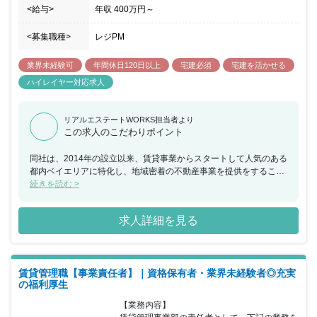
<給与>
年収
400万円
～
<募集職種>
レジPM
業界未経験可
年間休日120日以上
宅建必須
宅建を活かせる
ハイレイヤー対応求人
リアルエステートWORKS担当者より
この求人のこだわりポイント
同社は、2014年の設立以来、賃貸事業からスタートして人気のある
都内ベイエリアに特化し、地域密着の不動産事業を提供をすること
で成長してまいりました。多種多様な商材を扱える『総合不動産』
続きを読む >
への成長ビジョンを掲げ、売買や投資（アセット）・管理（プロパ
ティ）など事業を多角化し、売上は8年連続で上昇中です。今回、
求人詳細を見る
賃貸管理営業職のサブマネージメントポジションとして経験豊富な
方を採用し、賃貸物件のオーナー様や入居者様へ満足度の高いサー
ビスや安定の提供や入居率で資産価値向上など実行していただきた
いと考えております。また、給与面や休暇、充実の福利厚生など働
賃貸管理職【事業責任者】｜資格保有者・業界未経験者◎充実
きやすい環境も整っており、転職による環境改善やキャリアアップ
の福利厚生
を目指している方にとって魅力的な環境です。
【業務内容】
