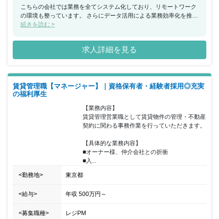
こちらの会社では業務を全てシステム化しており、リモートワーク
の環境も整っています。 さらにデータ活用による業務効率化を推し
進めているため残業も月30時間程度と少なめ。 転勤がなく、完全
続きを読む >
週休2日制でしっかりお休みも取れる環境です。 ご家族がいらっし
ゃる方にも安心の転職先と言えるでしょう。 インセンティブ制度が
求人詳細を見る
あり、頑張った分が収入として反映される点も大きな魅力です。
賃貸管理職【マネージャー】｜資格保有者・経験者採用◎充実
の福利厚生
【業務内容】

賃貸管理営業職として賃貸物件の管理・不動産
契約に関わる事務作業を行っていただきます。

【具体的な業務内容】

■オーナー様、仲介会社との折衝

■入...
<勤務地>
東京都
<給与>
年収
500万円
～
<募集職種>
レジPM