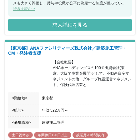
スも大きく評価し、賞与や役職が公平に決定する制度が整っている
会社です。
続きを読む >
求人詳細を見る
【東京都】ANAファシリティーズ株式会社／建築施工管理・
CM・発注者支援
【会社概要】

ANAホールディングスの100％出資会社(東
京、大阪で事業を展開)として、不動産資産マ
ネジメントの他、グループ施設運営マネジメン
ト、保険代理店業と...
<勤務地>
東京都
<給与>
年収
522万円
～
<募集職種>
建築施工管理
土日祝休み
年間休日120日以上
残業月20時間以内