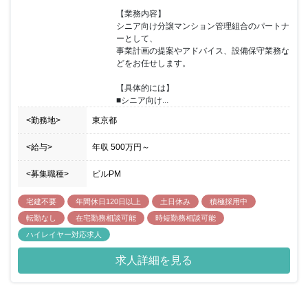
【業務内容】

シニア向け分譲マンション管理組合のパートナ
ーとして、

事業計画の提案やアドバイス、設備保守業務な
どをお任せします。

【具体的には】

■シニア向け...
<勤務地>
東京都
<給与>
年収
500万円
～
<募集職種>
ビルPM
宅建不要
年間休日120日以上
土日休み
積極採用中
転勤なし
在宅勤務相談可能
時短勤務相談可能
ハイレイヤー対応求人
求人詳細を見る