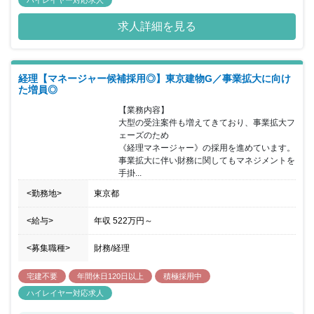
求人詳細を見る
経理【マネージャー候補採用◎】東京建物G／事業拡大に向け
た増員◎
【業務内容】

大型の受注案件も増えてきており、事業拡大フ
ェーズのため

《経理マネージャー》の採用を進めています。

事業拡大に伴い財務に関してもマネジメントを
手掛...
<勤務地>
東京都
<給与>
年収
522万円
～
<募集職種>
財務/経理
宅建不要
年間休日120日以上
積極採用中
ハイレイヤー対応求人