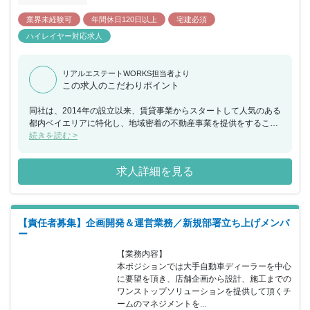
業界未経験可
年間休日120日以上
宅建必須
ハイレイヤー対応求人
リアルエステートWORKS担当者より
この求人のこだわりポイント
同社は、2014年の設立以来、賃貸事業からスタートして人気のある
都内ベイエリアに特化し、地域密着の不動産事業を提供をすること
で成長してまいりました。多種多様な商材を扱える『総合不動産』
続きを読む >
への成長ビジョンを掲げ、売買や投資（アセット）・管理（プロパ
ティ）など事業を多角化し、売上は8年連続で上昇中です。今回、
求人詳細を見る
賃貸管理営業職のマネージメントポジションとして経験豊富な方を
採用し、賃貸物件のオーナー様や入居者様へ満足度の高いサービス
や安定の提供や入居率で資産価値向上など実行していただきたいと
考えております。また、給与面や休暇、充実の福利厚生など働きや
【責任者募集】企画開発＆運営業務／新規部署立ち上げメンバ
すい環境も整っており、転職による環境改善やキャリアアップを目
ー
指している方にとって魅力的な環境です。
【業務内容】

本ポジションでは大手自動車ディーラーを中心
に要望を頂き、店舗企画から設計、施工までの
ワンストップソリューションを提供して頂くチ
ームのマネジメントを...