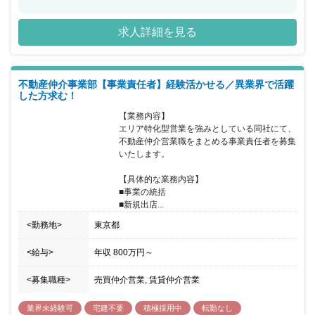
への成長ビジョンを掲げ、売買や投資（アセット）・管理（プロパ
ティ）など事業を多角化し、売上は8年連続で上昇中です。今回、
求人詳細を見る
賃貸管理事業部の事業責任者として不動産業界内外で活躍された経
験豊富な方を採用いたします。また、給与面や休暇、充実の福利厚
生など働きやすい環境も整っており、転職による環境改善やキャリ
アアップを目指している方にとって魅力的な環境です。
不動産仲介事業部【事業責任者】経験活かせる／異業界で活躍
した方求む！
【業務内容】

エリア特化型営業を強みとしている同社にて、
不動産仲介営業職をまとめる事業責任者を募集
いたします。

【具体的な業務内容】

■事業の統括

■新規出店...
<勤務地>
東京都
<給与>
年収
800万円
～
<募集職種>
売買仲介営業, 賃貸仲介営業
業界未経験可
宅建不要
積極採用中
転勤なし