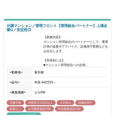
分譲マンション／管理フロント【管理組合パートナー】上場企
業G／安定性◎
【業務内容】

マンション管理組合のパートナーとして、事業
計画の提案やアドバイス、設備保守業務などを
お任せします。

【具体的には】

■マンション管理組合への企画...
<勤務地>
東京都
<給与>
年収
440万円
～
<募集職種>
ビルPM
宅建不要
年間休日120日以上
土日休み
積極採用中
転勤なし
在宅勤務相談可能
時短勤務相談可能
ハイレイヤー対応求人