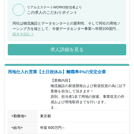
リアルエステートWORKS担当者より
この求人のこだわりポイント
同社は物流施設とデータセンターとの親和性、そして同社の用地ソ
ーシング力を核として、今後データセンター事業へ年間100億円超
の規模で積極的に継続投資を行っていく計画となっています。 事業
続きを読む >
拡大に伴う人員強化を背景とした採用になります。
求人詳細を見る
用地仕入れ営業【土日祝休み】離職率4%の安定企業
【業務内容】

物流施設の新規開発および新規投資の為に以下
業務を担当して頂きます！

原則、担当者1名で用地の探索、事業収支の作
成および用地取得までを行います。

ま...
<勤務地>
東京都
<給与>
年収
600万円
～