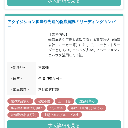
求人詳細を見る
えの方にとっては機会となるポジションです。 入社直後は、既存プ
ロジェクトに参加し、仕事の流れや物件について理解を深めて頂き
ます。その後は、ご自身で担当する新規プロジェクトを持ち、他部
署と連携しながら仕事を進めて頂きます。
アクイジション担当◎先進的物流施設のリーディングカンパニ
ー
【業務内容】

物流施設や工場を多数保有する事業法人（物流
会社・メーカー等）に対して、マーケットリー
ダーとしてのリーシング力やリノベーションノ
ウハウを活用した下記...
<勤務地>
東京都
<給与>
年収
798万円
～
<募集職種>
不動産専門職
業界未経験可
宅建不要
土日休み
固定給高め
事業用不動産取り扱い
法人営業
年収1000万円が狙える
時短勤務相談可能
上場企業のグループ会社
求人詳細を見る