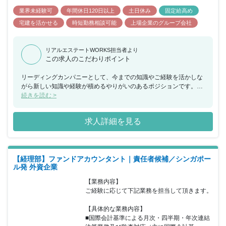
業界未経験可
年間休日120日以上
土日休み
固定給高め
宅建を活かせる
時短勤務相談可能
上場企業のグループ会社
リアルエステートWORKS担当者より
この求人のこだわりポイント
リーディングカンパニーとして、今までの知識やご経験を活かしな
がら新しい知識や経験が積めるやりがいのあるポジションです。新
しい発想ややりたいと思う事がある方は歓迎される環境ですので、
続きを読む >
裁量もって積極的に業務を進めていきたい方が活躍できます。
求人詳細を見る
【経理部】ファンドアカウンタント｜責任者候補／シンガポー
ル発 外資企業
【業務内容】

ご経験に応じて下記業務を担当して頂きます。

【具体的な業務内容】

■国際会計基準による月次・四半期・年次連結