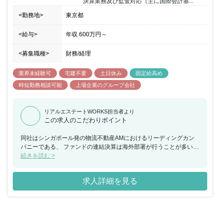
決算業務及び監査対応（主に国際会計基...
<勤務地>
東京都
<給与>
年収
600万円
～
<募集職種>
財務/経理
業界未経験可
宅建不要
土日休み
固定給高め
時短勤務相談可能
上場企業のグループ会社
リアルエステートWORKS担当者より
この求人のこだわりポイント
同社はシンガポール発の物流不動産AMにおけるリーディングカン
パニーである、 ファンドの連結決算は海外部署が行うことが多いた
め、またFund Operationチームは投資運用部との連携もあることか
続きを読む >
ら、経理業務以外の業務も経験できます。
求人詳細を見る