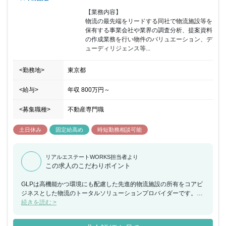
【業務内容】

物流の最先端をリードする同社で物流施設等を
保有する事業会社や業界の調査分析、提案資料
の作成業務を行い物件のバリュエーション、デ
ューディリジェンス等...
<勤務地>
東京都
<給与>
年収
800万円
～
<募集職種>
不動産専門職
土日休み
固定給高め
時短勤務相談可能
リアルエステートWORKS担当者より
この求人のこだわりポイント
GLPは高機能かつ環境にも配慮した先進的物流施設の所有をコアビ
ジネスとした物流のトータルソリューションプロバイダーです。数
値管理のみならず、日本GLPの将来予測やビジネスプランを経営と
続きを読む >
一体となって策定することや、グローバルにも自ら提言していくこ
とが期待できる人材を中長期的に育成したいと考えています。投資