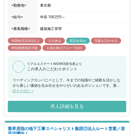
<勤務地>
東京都
<給与>
年収
700万円
～
<募集職種>
建築施工管理
年間休日120日以上
土日休み
固定給高め
宅建を活かせる
時短勤務相談可能
上場企業のグループ会社
リアルエステートWORKS担当者より
この求人のこだわりポイント
リーディングカンパニーとして、今までの知識やご経験を活かしな
がら新しい価値を生み出せるやりがいのあるポジションです。新し
い発想ややりたいと思う事がある方は歓迎される環境ですので、裁
続きを読む >
量もって積極的に業務を進めていきたい方が活躍できます。
求人詳細を見る
業界屈指の地下工事スペシャリスト集団◎法人ルート営業／若
手活躍中！