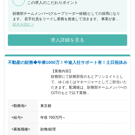
この求人のこだわりポイント
財務部チームメンバー(グループリーダー候補)としての採用になり
ます。 若手社員をリードし業務を推進して頂きます。 事業が多角
化する同社において、各種プロジェクトにおいては主体的にファイ
続きを読む >
ナンス業務を遂行することが可能です。 ご経験により年収1,000万
円も実現可能な案件です。 これまでのご経験を活かし、力強く業務
求人詳細を見る
を推進できる方には思う存分実力を発揮出来るおススメの案件で
す。 社員の教育に力を入れている企業です。人材の育成こそ《企業
の発展》に繋がるものと捉え、資格取得支援制度・外部講師の社内
研修制度など多岐にわたり教育研修プログラムを準備しておりま
不動産の財務◆年俸1000万！中途入社サポート有！土日祝休み
す。 社風としてはチームワークを重視し、メンバー同士でノウハウ
を共有しながらフォローし合う環境があります。 部署内に限らず同
【業務内容】

じ目標に向かって業務に取り組んでおり一体感は非常に強いです。
財務部にて財務部長のもとアソシエイトとし
チームワークを重視しながらもスキルを高めていきたい方にはおス
て、ゆくゆくはマネージャーとしてご担当いた
スメです。
だきます。配属後は、財務部チームメンバーの
OJTのもとで以下業務...
<勤務地>
東京都
<給与>
年収
700万円
～
<募集職種>
財務/経理