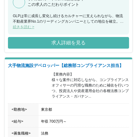
この求人のこだわりポイント
GLPは常に成長し変化し続けるカルチャーに支えられながら、物流
不動産業界No.1のリーディングカンパニーとしての地位を確立。そ
んな会社で世の中に注目される案件を自ら推進し、進化し続ける物
続きを読む >
流施設の未来を創り上げることができます。さらに今回募集されて
いるポジションは、経験を積みながら将来的にはマネジメントも目
求人詳細を見る
指すことが可能です。
大手物流施設デベロッパー【総務部コンプライアンス担当】
【業務内容】

様々な案件に対応しながら、コンプライアンス
オフィサーの円滑な職務のために補佐を行いつ
つ、投資法人や資産運用会社の各種法務コンプ
ライアンス・ガバナン...
<勤務地>
東京都
<給与>
年収
700万円
～
<募集職種>
法務