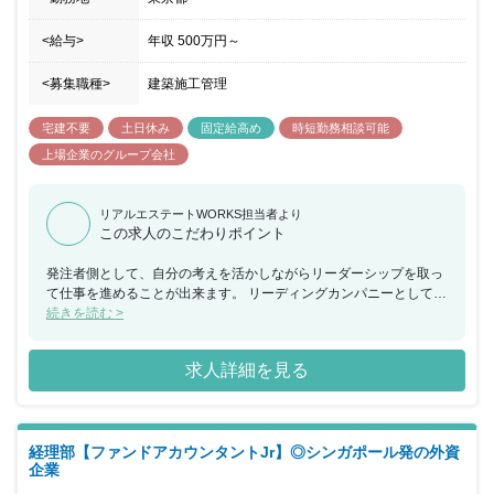
<給与>
年収
500万円
～
<募集職種>
建築施工管理
宅建不要
土日休み
固定給高め
時短勤務相談可能
上場企業のグループ会社
リアルエステートWORKS担当者より
この求人のこだわりポイント
発注者側として、自分の考えを活かしながらリーダーシップを取っ
て仕事を進めることが出来ます。 リーディングカンパニーとして、
知識や経験を活かしながら新たな価値を生み出せるやりがいのある
続きを読む >
仕事です！
求人詳細を見る
経理部【ファンドアカウンタントJr】◎シンガポール発の外資
企業