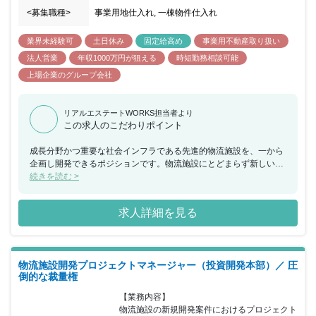
<募集職種>
事業用地仕入れ, 一棟物件仕入れ
業界未経験可
土日休み
固定給高め
事業用不動産取り扱い
法人営業
年収1000万円が狙える
時短勤務相談可能
上場企業のグループ会社
リアルエステートWORKS担当者より
この求人のこだわりポイント
成長分野かつ重要な社会インフラである先進的物流施設を、一から
企画し開発できるポジションです。物流施設にとどまらず新しいア
セットへの挑戦も可能です。入社直後は、既存プロジェクトに参加
続きを読む >
し、仕事の流れや物件について理解を深めて頂きます。その後は、
ご自身で担当する新規プロジェクトを持ち、他部署と連携しながら
求人詳細を見る
仕事を進めて頂きます
物流施設開発プロジェクトマネージャー（投資開発本部）／ 圧
倒的な裁量権
【業務内容】

物流施設の新規開発案件におけるプロジェクト