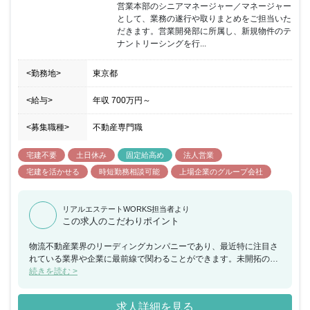
営業本部のシニアマネージャー／マネージャー
として、業務の遂行や取りまとめをご担当いた
だきます。営業開発部に所属し、新規物件のテ
ナントリーシングを行...
<勤務地>
東京都
<給与>
年収
700万円
～
<募集職種>
不動産専門職
宅建不要
土日休み
固定給高め
法人営業
宅建を活かせる
時短勤務相談可能
上場企業のグループ会社
リアルエステートWORKS担当者より
この求人のこだわりポイント
物流不動産業界のリーディングカンパニーであり、最近特に注目さ
れている業界や企業に最前線で関わることができます。未開拓の領
域や事業に取り組むことのできるポジションです。
続きを読む >
求人詳細を見る