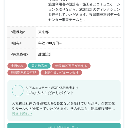
施設利用者や設計者・施工者とコミュニケーシ
ョンを取りながら、施設設計のディレクション
を担当していただきます。投資開発本部データ
センター事業チームと...
<勤務地>
東京都
<給与>
年収
700万円
～
<募集職種>
建設設計
土日休み
固定給高め
年収1000万円が狙える
時短勤務相談可能
上場企業のグループ会社
リアルエステートWORKS担当者より
この求人のこだわりポイント
入社後は社内の各部署説明会参加などを受けていただき、企業文化
やルールなどを知っていただきます。その他にも、物流施設開発の
取り組み、ALFALINK開発の取り組み等の業務に関する情報もイン
続きを読む >
プットしていきます。土地取得段階から企画・設計・施工・運営・
管理まで幅広い領域に携わることができる仕事です。