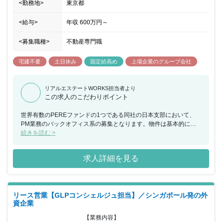
<勤務地>
東京都
<給与>
年収
600万円
～
<募集職種>
不動産専門職
宅建不要
土日休み
固定給高め
上場企業のグループ会社
リアルエステートWORKS担当者より
この求人のこだわりポイント
世界有数のPEREファンドの1つである同社の日本支部において、
PM業務のバックオフィス系の募集となります。物件は基本的に一
人が担当しますので契約締結から期中運営管理、売却まで幅広い業
続きを読む >
務に関わることができます。また、少人数のチームなのでやりたい
ことや改善案等の意見が言いやすく、業務向上に積極的に携わるこ
求人詳細を見る
とができます。
リース営業【GLPコンシェルジュ担当】／シンガポール発の外
資企業
【業務内容】
