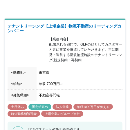
テナントリーシング【上場企業】物流不動産のリーディングカ
ンパニー
【業務内容】

配属される部門で、GLPの顔としてカスタマー
と共に事業を推進していただきます。主に開
発・運営する新規物流施設のテナントリーシン
グ(新規契約・再契約...
<勤務地>
東京都
<給与>
年収
700万円
～
<募集職種>
不動産専門職
土日休み
固定給高め
法人営業
年収1000万円が狙える
時短勤務相談可能
上場企業のグループ会社
リアルエステートWORKS担当者より