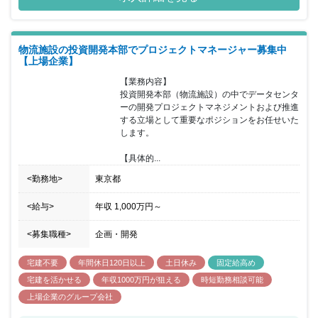
物流施設の投資開発本部でプロジェクトマネージャー募集中
【上場企業】
【業務内容】

投資開発本部（物流施設）の中でデータセンタ
ーの開発プロジェクトマネジメントおよび推進
する立場として重要なポジションをお任せいた
します。

【具体的...
<勤務地>
東京都
<給与>
年収
1,000万円
～
<募集職種>
企画・開発
宅建不要
年間休日120日以上
土日休み
固定給高め
宅建を活かせる
年収1000万円が狙える
時短勤務相談可能
上場企業のグループ会社