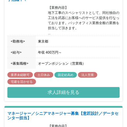
【業務内容】

地下工事のスペシャリストとして、同社独自の
工法を武器にお客様へのサービス提供を行なっ
ております。バックオフィス業務全般の業務を
担当して頂きます。

...
<勤務地>
東京都
<給与>
年収
400万円
～
<募集職種>
オープンポジション（営業職）
業界未経験可
土日休み
固定給高め
法人営業
宅建を活かせる
求人詳細を見る
マネージャー／シニアマネージャー募集【意匠設計／データセ
ンター担当】
【業務内容】
