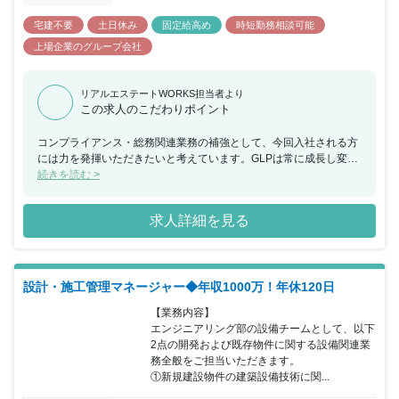
宅建不要
土日休み
固定給高め
時短勤務相談可能
上場企業のグループ会社
リアルエステートWORKS担当者より
この求人のこだわりポイント
コンプライアンス・総務関連業務の補強として、今回入社される方
には力を発揮いただきたいと考えています。GLPは常に成長し変化
し続けるカルチャーに支えられながら、物流不動産業界No.1のリー
続きを読む >
ディングカンパニーとしての地位を確立。そんな会社で世の中に注
目される案件を自ら推進し、進化し続ける物流施設の未来を創り上
求人詳細を見る
げることができます。
設計・施工管理マネージャー◆年収1000万！年休120日
【業務内容】

エンジニアリング部の設備チームとして、以下
2点の開発および既存物件に関する設備関連業
務全般をご担当いただきます。

①新規建設物件の建築設備技術に関...