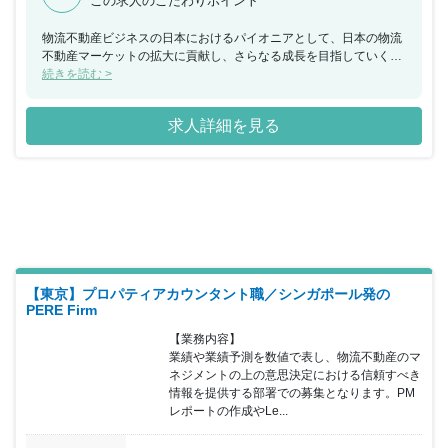
この求人のこだわりポイント
物流不動産ビジネスの日本におけるパイオニアとして、日本の物流
不動産マーケットの拡大に貢献し、さらなる成長を目指していくた
め2012年12月には物流施設に特化した最大規模の「J-REIT」を東
続きを読む >
京証券取引所に上場。今まで培ってきたノウハウや実績を最大限活
かして、施設開発や既存物流施設のリニューアルに注力していま
求人詳細を見る
す。社員を第一に考え、リーマンショック時もリストラは行わず、
解雇がないのも企業の特徴です。
【東京】プロパティアカウンタント職／シンガポール発の
PERE Firm
【業務内容】

業績や業績予測を数値で表し、物流不動産のマ
ネジメントの上の意思決定における信頼すべき
情報を提供する部署での募集となります。PM
レポートの作成やLe...