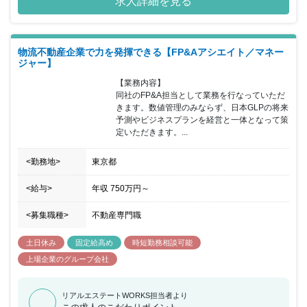
求人詳細を見る
物流不動産企業で力を発揮できる【FP&Aアシエイト／マネー
ジャー】
【業務内容】

同社のFP&A担当として業務を行なっていただ
きます。数値管理のみならず、日本GLPの将来
予測やビジネスプランを経営と一体となって策
定いただきます。...
<勤務地>
東京都
<給与>
年収
750万円
～
<募集職種>
不動産専門職
土日休み
固定給高め
時短勤務相談可能
上場企業のグループ会社
リアルエステートWORKS担当者より