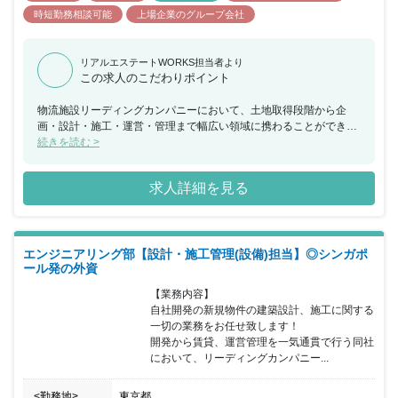
時短勤務相談可能
上場企業のグループ会社
リアルエステートWORKS担当者より
この求人のこだわりポイント
物流施設リーディングカンパニーにおいて、土地取得段階から企
画・設計・施工・運営・管理まで幅広い領域に携わることができる
仕事です。若手からベテランまで様々な方が在籍しております。残
続きを読む >
業が少なく働きやすい環境です。
求人詳細を見る
エンジニアリング部【設計・施工管理(設備)担当】◎シンガポ
ール発の外資
【業務内容】

自社開発の新規物件の建築設計、施工に関する
一切の業務をお任せ致します！

開発から賃貸、運営管理を一気通貫で行う同社
において、リーディングカンパニー...
<勤務地>
東京都