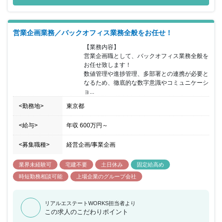
営業企画業務／バックオフィス業務全般をお任せ！
【業務内容】

営業企画職として、バックオフィス業務全般を
お任せ致します！

数値管理や進捗管理、多部署との連携が必要と
なるため、徹底的な数字意識やコミュニケーシ
ョ...
<勤務地>
東京都
<給与>
年収
600万円
～
<募集職種>
経営企画/事業企画
業界未経験可
宅建不要
土日休み
固定給高め
時短勤務相談可能
上場企業のグループ会社
リアルエステートWORKS担当者より
この求人のこだわりポイント