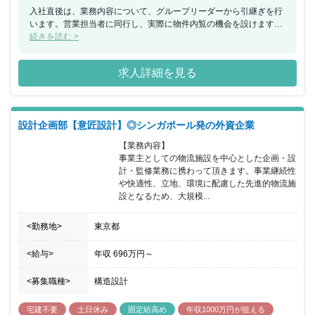
入社直後は、業務内容について、グループリーダーから引継ぎを行
います。営業担当者に同行し、実際に物件内覧の機会を設けます。
将来的には、営業企画チームのリーダーとしてチームを牽引して頂
続きを読む >
きます。 物流不動産業界No.1のリーディングカンパニーで、既存
の枠にとらわれず、新たな視点を取り入れて、積極的にソリューシ
求人詳細を見る
ョン営業に貢献できます！
設計企画部【意匠設計】◎シンガポール発の外資企業
【業務内容】

事業主としての物流施設を中心とした企画・設
計・監修業務に携わって頂きます。事業継続性
や快適性、立地、環境に配慮した先進的物流施
設となるため、大規模...
<勤務地>
東京都
<給与>
年収
696万円
～
<募集職種>
構造設計
宅建不要
土日休み
固定給高め
年収1000万円が狙える