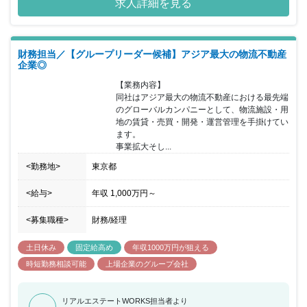
求人詳細を見る
開発本部では、既存物流施設等の収益物件の取得機能を強化したく
案件のソーシング、売主（特に物流施設を保有する事業会社）、仲
介との条件交渉、案件のクロージング等のアクイジション業務を担
うことができる人材を募集致します。
財務担当／【グループリーダー候補】アジア最大の物流不動産
企業◎
【業務内容】

同社はアジア最大の物流不動産における最先端
のグローバルカンパニーとして、物流施設・用
地の賃貸・売買・開発・運営管理を手掛けてい
ます。

事業拡大そし...
<勤務地>
東京都
<給与>
年収
1,000万円
～
<募集職種>
財務/経理
土日休み
固定給高め
年収1000万円が狙える
時短勤務相談可能
上場企業のグループ会社
リアルエステートWORKS担当者より