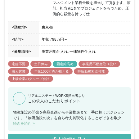
マネジメント業務全般を担当して頂きます。原
則、担当者1名でプロジェクトをもつため、圧
倒的な裁量を持って仕...
<勤務地>
東京都
<給与>
年収
798万円
～
<募集職種>
事業用地仕入れ, 一棟物件仕入れ
宅建不要
土日休み
固定給高め
事業用不動産取り扱い
法人営業
年収1000万円が狙える
時短勤務相談可能
上場企業のグループ会社
リアルエステートWORKS担当者より
この求人のこだわりポイント
物流施設の開発を商品企画から事業推進まで一手に担うポジション
です。「物流施設の次」を自ら考え具現化することができる希少な
業務に携わることができます。不動産開発、不動産投資および物件
続きを読む >
マネジメントなどに携わった経験があれば、建築に関する専門的な
知識・経験は必須ではありません。次のステップに進みたいとお考