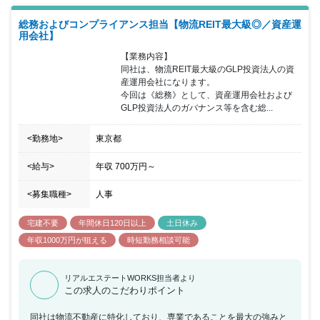
補企業のソーシングから、投資検討・投資実行を経て、主担当とし
総務およびコンプライアンス担当【物流REIT最大級◎／資産運
て事業成長支援や事業連携を推進していただきます。並行して投資
用会社】
担当先社数を増やし、より強固なプラットフォーム構築のためポー
トフォリオ拡充や、ファンドレイズ活動にもあたっていただきま
【業務内容】

す。
同社は、物流REIT最大級のGLP投資法人の資
産運用会社になります。

今回は《総務》として、資産運用会社および
GLP投資法人のガバナンス等を含む総...
<勤務地>
東京都
<給与>
年収
700万円
～
<募集職種>
人事
宅建不要
年間休日120日以上
土日休み
年収1000万円が狙える
時短勤務相談可能
リアルエステートWORKS担当者より
この求人のこだわりポイント
同社は物流不動産に特化しており、専業であることを最大の強みと