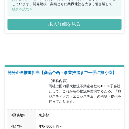
しています。開発規模・実績ともに業界他社を大きく引き離してお
り、リーディングカンパニーとして実績を認められる存在へと成長
続きを読む >
を遂げております。 同ポジションにおいては上場不動産投資法人の
法務知識全般、金商法関連知識を得る事が可能です。
求人詳細を見る
開発企画推進担当【商品企画・事業推進まで一手に担う◎】
【業務内容】

同社は国内最大物流不動産会社の100％子会社
として、これからの物流を実現するため、「ロ
ジスティクス・エコシステム」の構築・提供を
行っております。

...
<勤務地>
東京都
<給与>
年収
800万円
～