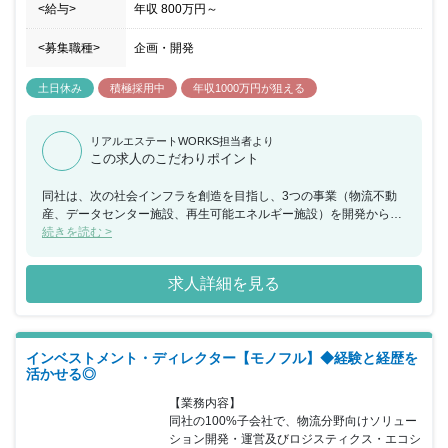
<給与>
年収
800万円
～
<募集職種>
企画・開発
土日休み
積極採用中
年収1000万円が狙える
リアルエステートWORKS担当者より
この求人のこだわりポイント
同社は、次の社会インフラを創造を目指し、3つの事業（物流不動
産、データセンター施設、再生可能エネルギー施設）を開発から運
用までワンストップで担う不動産ディベロッパーであり、関連する
続きを読む >
事業領域への投資も行っています。今回、GLPの商品を企画し、竣
工時のマーケットでの最も優れた物流施設の提供を検討・企画およ
求人詳細を見る
びプロジェクトの推進をご担当いただける方を募集することとなり
ました。現在、投資開発本部では、概ね年間5～6プロジェクト、投
資額にて約1,000億円を継続して投資しています。今後も継続した
事業拡大を計画している中、とくに先進的物流施設「ALFALINK」
インベストメント・ディレクター【モノフル】◆経験と経歴を
の開発推進を担う人材を採用したいと考えています。物流施設の開
活かせる◎
発を商品企画から事業推進まで一手に担うポジションとなり、「物
流施設の次」を自ら考え具現化することができる希少な業務に携わ
【業務内容】

ることができます。不動産企画、開発、投資などに携わった経験が
同社の100%子会社で、物流分野向けソリュー
あれば、建築に関する専門的な知識・経験は必須ではありません。
ション開発・運営及びロジスティクス・エコシ
次のステップに進みたいとお考えの方にとっては機会となるポジシ