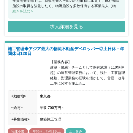
投資開発本部では、新規開発のための用地取得に加えて、既存物流
施設の取得を強化したく、物流施設を多数保有する事業法人（物流
会社・メーカー等）への保有賃貸物流施設の売却やセールアンドリ
続きを読む >
ースバック、空室・低稼働物件のバリューアッド等のソリューショ
ン提案ができる人材を通じた案件創出を目的として、法人向けの不
求人詳細を見る
動産関連のソリューション営業、仲介営業や信託銀行、証券会社、
大手仲介会社、大手不動産会社、不動産ファンド等での経験を活か
していただきます。
施工管理◆アジア最大の物流不動産デベロッパー◎土日休・年
間休日120日
【業務内容】

建築（修繕）チームとして保有施設（110物件
超）の運営管理業務において、設計・工事監理
経験、監理業務の経験を活かして、営繕・改修
工事に関する施工会...
<勤務地>
東京都
<給与>
年収
700万円
～
<募集職種>
建築施工管理
宅建不要
年間休日120日以上
土日休み