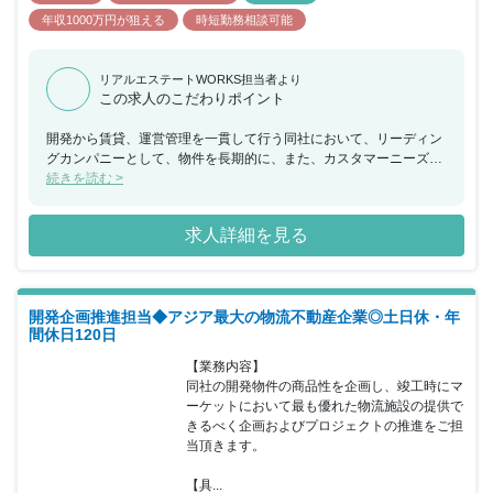
年収1000万円が狙える
時短勤務相談可能
リアルエステートWORKS担当者より
この求人のこだわりポイント
開発から賃貸、運営管理を一貫して行う同社において、リーディン
グカンパニーとして、物件を長期的に、また、カスタマーニーズを
捉える視点で運営管理実施していくための技術面を支える人材を求
続きを読む >
めております。発注者側として、自分の考えを活かしながらリーダ
ーシップを取って仕事を進めることが出来ます。リーディングカン
求人詳細を見る
パニーとして、知識や経験を活かしながら新たな価値を生み出せる
やりがいのある仕事です。新しい発想や、やりたいと思うことがあ
る方を歓迎します。
開発企画推進担当◆アジア最大の物流不動産企業◎土日休・年
間休日120日
【業務内容】

同社の開発物件の商品性を企画し、竣工時にマ
ーケットにおいて最も優れた物流施設の提供で
きるべく企画およびプロジェクトの推進をご担
当頂きます。

【具...