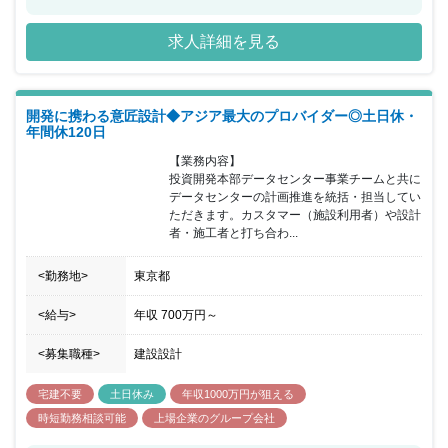
トは、自社所有物件と同様の考え方で業務に取り組むことが出来る
ため、オーナーシップをもちながら業務に携わることが可能です。
求人詳細を見る
開発に携わる意匠設計◆アジア最大のプロバイダー◎土日休・
年間休120日
【業務内容】

投資開発本部データセンター事業チームと共に
データセンターの計画推進を統括・担当してい
ただきます。カスタマー（施設利用者）や設計
者・施工者と打ち合わ...
<勤務地>
東京都
<給与>
年収
700万円
～
<募集職種>
建設設計
宅建不要
土日休み
年収1000万円が狙える
時短勤務相談可能
上場企業のグループ会社