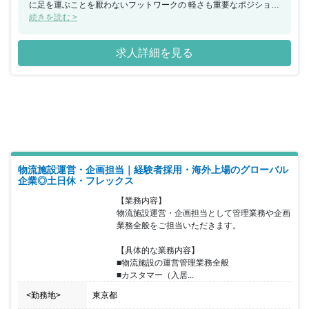
に足を運ぶことを厭わないフットワークの 軽さも重要なポジション
です。 ブランドクリエイション部は、あらゆるコミュニケーション
続きを読む >
活動を 通してGLPの企業ブランドを最大化するための様々な取り組
みを 行っています。 新設部署ゆえに、活動の多くは前例がないこ
求人詳細を見る
とや、新たに 発展させていく業務が中心で、部署メンバー自らがゼ
ロから考え、 他部署を巻き込みながら実行しています。 前例踏襲
ではなく、自ら課題を見つけ、自ら企画したアイデアを 自由に実行
してゆける面白さがあり、挑戦したい人には 大きなやりがいを感じ
られるポジションです。 日本GLPは、”究極の業績拡大”を経営とし
て目指し、 事業の多角化を進めています。この事業成長スピードに
合わせた 企業認知拡大・企業ブランディングが急務となっており、
広報・ブランディング体制の強化を推進しています。 また、物流施
設事業で近年ブランド強化に取り組んでいる ALFALINK」ブランド
は、今後関西にも展開を広げていく 予定であり、エリアの広がりに
物流施設運営・企画担当｜経験者採用・海外上場のグローバル
も対応していくことが必要な状況です。 総合職採用のためキャリア
企業◎土日休・フレックス
アップを目的とした転勤がございます。
【業務内容】

物流施設運営・企画担当として管理業務や企画
業務全般をご担当いただきます。

【具体的な業務内容】

■物流施設の運営管理業務全般

■カスタマー（入居...
<勤務地>
東京都