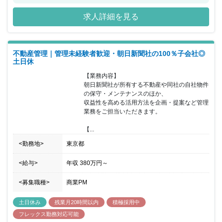
くりや、人事課題の解決にともに向かってくれるメンバーを募集す
求人詳細を見る
ることとなりました。配属先のエンプロイーリレーションズ部は、
「成長を加速させるプロフェッショナル集団として、”人財”という
経営資源の価値が最大限発揮される業務環境」の実現をリードして
いくチームです。一つの分野に限らず、様々な領域（採用・育成・
不動産管理｜管理未経験者歓迎・朝日新聞社の100％子会社◎
人材開発・制度構築など）を経験し、人事キャリアを最大化するこ
土日休
とができます。同社の経営層と一体となって、会社の経営課題・戦
略策定に取り組み貢献していただける方を歓迎いたします。
【業務内容】

朝日新聞社が所有する不動産や同社の自社物件
の保守・メンテナンスのほか、

収益性を高める活用方法を企画・提案など管理
業務をご担当いただきます。

【...
<勤務地>
東京都
<給与>
年収
380万円
～
<募集職種>
商業PM
土日休み
残業月20時間以内
積極採用中
フレックス勤務対応可能