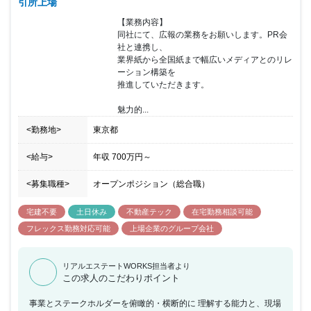
引所上場
とを整理して伝える力、相手の意図を理解し、 理解を深めるための
傾聴する姿勢 【やりがい・身につくこと】 物流不動産業界のリー
【業務内容】

ディングカンパニーであるGLPは、 常に成長し変化し続けるカルチ
同社にて、広報の業務をお願いします。PR会
ャーがあります。 その中で、世の中で注目される案件を自ら推進
社と連携し、

し、 進化し続ける物流施設の未来を創り上げることは、 ご自身の
業界紙から全国紙まで幅広いメディアとのリレ
キャリアアップに繋がると確信しています。 将来的にはマネジメン
ーション構築を

トも目指せるポジションです。 【入社~3ヶ月 OJT期間】 ・物流
推進していただきます。

不動産のマーケットの把握、契約締結までの流れの理解 【~半年時
点】 ・一人で営業が実施可能な知識レベルの習得 ・新規営業の実
魅力的...
施、担当企業のフォロー 【~1年時点】 ・物件の主担当として、 営
業戦略の策定及び商品性の検討（Gリーダーのサポートあり）
<勤務地>
東京都
<給与>
年収
700万円
～
<募集職種>
オープンポジション（総合職）
宅建不要
土日休み
不動産テック
在宅勤務相談可能
フレックス勤務対応可能
上場企業のグループ会社
リアルエステートWORKS担当者より
この求人のこだわりポイント
事業とステークホルダーを俯瞰的・横断的に 理解する能力と、現場