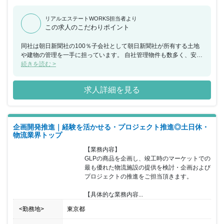
リアルエステートWORKS担当者より
この求人のこだわりポイント
同社は朝日新聞社の100％子会社として朝日新聞社が所有する土地
や建物の管理を一手に担っています。 自社管理物件も数多く、安定
した事業基盤を築いてきました。 そんな同社で、不動産の保守管理
続きを読む >
や活用方法の企画・提案、売却などをお任せできる方を募集するこ
ととなりました。 一度に担当する物件は1～2件なので、一つひと
求人詳細を見る
つに集中でき、残業も少なめで、休日もしっかり取れる環境です。
保守・メンテナンスがメインですが、時には既存物件の収益性を高
めるためのリノベーションや開発を手がけるチャンスもあり、 物件
は全国各地にあるので、その土地に合わせた活用方法を考えて実行
企画開発推進｜経験を活かせる・プロジェクト推進◎土日休・
に移すことができます。 朝日新聞グループの強みを活かしながら、
物流業界トップ
その地域に合わせた不動産開発を通して地域振興にも貢献できるな
ど、 ゆとりもやりがいも感じられる環境でご活躍いただける方を歓
【業務内容】

迎いたします。
GLPの商品を企画し、竣工時のマーケットでの
最も優れた物流施設の提供を検討・企画および

プロジェクトの推進をご担当頂きます。

【具体的な業務内容...
<勤務地>
東京都