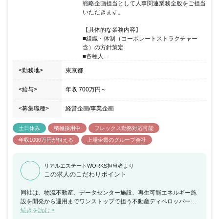
戦略企画担当として人事関連業務全般をご担当
不動産及び業界の知見など含め専門性を高めることのできる環境で
いただきます。

す。豊富な経験を活かして同社でご活躍いただける方を歓迎いたし
ます。
【具体的な業務内容】

■組織・体制（コーポレートストラクチャー
含）の方針策定

■各種人...
<勤務地>
東京都
<給与>
年収
700万円
～
<募集職種>
経営企画/事業企画
土日休み
積極採用中
フレックス勤務対応可能
年収1000万円が狙える
上場企業のグループ会社
リアルエステートWORKS担当者より
この求人のこだわりポイント
同社は、物流不動産、データセンター施設、再生可能エネルギー施
設を開発から運用までワンストップで担う不動産ディベロッパーと
して日本の物流不動産マーケットの拡大に貢献しています。今回、
続きを読む >
戦略企画担当としてグローバルや経営と連携しながら、組織戦略づ