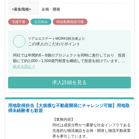
<募集職種>
企画・開発
宅建不要
土日休み
時短勤務相談可能
リアルエステートWORKS担当者より
この求人のこだわりポイント
同社では年間約6～8個のプロジェクトを同時に進行しており、投資
額にて約1,000～1,500億円程度を継続して投資を続けています。
とくに先進的物流施設の開発企画・推進を進めており、事業推進を
続きを読む >
中心で担う人材を募集しております。 同ポジションでは、物流施設
開発を商品企画から事業推進まで一手に担うポジションで活躍する
求人詳細を見る
ことが出来、物流施設の次を自ら考え形にすることが出来る、希少
な業務に携わりチャレンジすることが可能です。
用地取得担当【大規模な不動産開発にチャレンジ可能】用地取
得未経験者も歓迎
【業務内容】

同社は成長分野かつ重要な社会インフラである
先進的な物流施設を企画・開発し物流不動産業
界を牽引しています。
