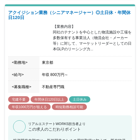
は意思決定が早く、物流不動産業界を牽引する企業で、自ら主体的
に行動することでより早い成長が可能です。事業分野を広げてお
アクイジション業務（シニアマネージャー）◎土日休・年間休
り、物流にとどまらず新しいアセットへの挑戦もできます。将来的
日120日
には部門長・グループリーダーとして日本GLPの投資事業を牽引し
ていくことを期待しています。
【業務内容】

同社のテナントを中心とした物流施設や工場を
多数保有する事業法人（物流会社・メーカー
等）に対して、マーケットリーダーとしての日
本GLPのリーシング力...
<勤務地>
東京都
<給与>
年収
800万円
～
<募集職種>
不動産専門職
宅建不要
年間休日120日以上
土日休み
年収1000万円が狙える
時短勤務相談可能
リアルエステートWORKS担当者より
この求人のこだわりポイント