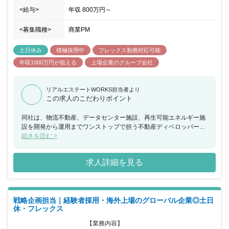
<給与>
年収
800万円
～
<募集職種>
商業PM
土日休み
積極採用中
フレックス勤務対応可能
年収1000万円が狙える
上場企業のグループ会社
リアルエステートWORKS担当者より
この求人のこだわりポイント
同社は、物流不動産、データセンター施設、再生可能エネルギー施
設を開発から運用までワンストップで担う不動産ディベロッパーと
して日本の物流不動産マーケットの拡大に貢献しています。今回、
続きを読む >
物流施設の管理業務や企画業務をお任せできる方を募集することと
なりました。マネージャー～シニアマネージャーとして採用し、運
求人詳細を見る
営業務の更なる機能強化を図っていただきます。物流不動産の経験
は問いませんが、オフィス等の運営管理経験や法人へのソリューシ
ョン営業の経験があり、オーナー視点で運営企画・管理に主体的に
取り組める方を求めております。プロパティソリューション部のメ
戦略企画担当｜経験者採用・海外上場のグローバル企業◎土日
イン業務となるプロパティーマネジメント業務では自社運営管理を
休・フレックス
行っており、所有者目線で業務に取り組めるほか、プロパティーマ
ネジメント業務に留まらず、オーナー視点での資産価値向上業務や
【業務内容】

タウンマネジメント業務、ESG取り組みに関われることで広く物流