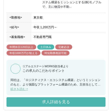
ステム構築をミッションとする(株)モノフル
ョンです。設計企画部などの社内の他部署メンバーと連携し、協力
で、主に物流や不動...
しながら開発を推進頂きます。
<勤務地>
東京都
<給与>
年収
1,200万円
～
<募集職種>
不動産専門職
年間休日120日以上
土日休み
宅建必須
年収1000万円が狙える
時短勤務相談可能
リアルエステートWORKS担当者より
この求人のこだわりポイント
同社は、「ロジスティクス・エコシステム構築」というミッション
のもと、より強固なプラットフォーム構築のため、主担当として、
スタートアップ企業への投資・その後の事業成長支援や事業連携を
続きを読む >
推進し、ポートフォリオ拡充にあたっていただく方を採用したいと
考えています。またファンド組成も計画しているため、ファンドレ
求人詳細を見る
イズ活動にもあたっていただきたいと考えています。入社後は、同
社やモノフルの事業内容及び戦略、モノフルの投資先企業につい
て、事業内容や事業進捗等について理解を深めていただき、投資候