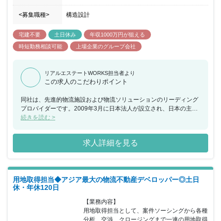
<募集職種>
構造設計
宅建不要
土日休み
年収1000万円が狙える
時短勤務相談可能
上場企業のグループ会社
リアルエステートWORKS担当者より
この求人のこだわりポイント
同社は、先進的物流施設および物流ソリューションのリーディング
プロバイダーです。2009年3月に日本法人が設立され、日本の主要
な物流拠点を網羅する都市で、105物件・総延床面積約556万平米
続きを読む >
の物流施設を所有・運営しています。人々の生活や経済活動を支え
る重要なインフラとしての、高機能かつ環境にも配慮した物流施設
求人詳細を見る
を提供しています。物流施設リーディングカンパニーにおいて、土
地取得段階から企画・設計・施工・運営・管理まで幅広い領域に携
わることができる仕事です。他分野のコンサルタント・デザイナー
（インテリアデザイナー、アートディレクターなど）とのコラボレ
用地取得担当◆アジア最大の物流不動産デベロッパー◎土日
ーションにも参画していただきます。当部署は、残業が少なく働き
休・年休120日
やすい環境が特徴です。
【業務内容】

用地取得担当として、案件ソーシングから各種
分析、交渉、クロージングまで一連の用地取得