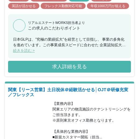
英語が活かせる
フレックス勤務対応可能
年収1000万円が狙える
リアルエステートWORKS担当者より
この求人のこだわりポイント
日本GLPは、”究極の業績拡大”を経営として目指し、 事業の多角化
を進めています。この事業成長スピードに合わせた 企業認知拡大・
企業ブランディングが急務となっており、 広報・ブランディング体
続きを読む >
制の強化を推進しています。 また、物流施設事業で近年ブランド強
化に取り組んでいる ALFALINK」ブランドは、今後関西にも展開を
求人詳細を見る
広げていく 予定であり、エリアの広がりにも対応していくことが必
要な状況です。 【どのような志向の人物がマッチするか】 ・挑戦
を志向し、自らの意見を発信する人財 ・能動的なコミュニケーショ
ンを得意とする人財 ・会社横断的な視点を有すると人財 ・前例等
関東【リース営業】土日祝休＠経験活かせる│OJT＠研修充実
にとらわれず常に革新的なことに取り組む人財 ・チームプレーを重
／フレックス
視しつつ、変化に対してスピード感をもって 前向きに取組める人財
・圧倒的な成長を求める意欲高い人財
【業務内容】

関東エリアの物流施設のテナントリーシングを
ご担当頂きます。

※原則東京オフィス勤務となります。

【具体的な業務内容】

■新規カスタマー開拓（担当...