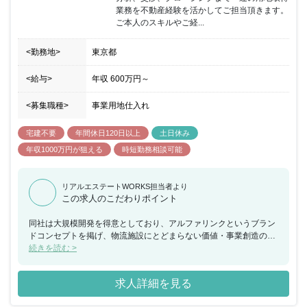
業務を不動産経験を活かしてご担当頂きます。
ご本人のスキルやご経...
<勤務地>
東京都
<給与>
年収
600万円
～
<募集職種>
事業用地仕入れ
宅建不要
年間休日120日以上
土日休み
年収1000万円が狙える
時短勤務相談可能
リアルエステートWORKS担当者より
この求人のこだわりポイント
同社は大規模開発を得意としており、アルファリンクというブラン
ドコンセプトを掲げ、物流施設にとどまらない価値・事業創造の拠
点として大規模な複合面開発に携わることが可能です。また、CRE
続きを読む >
提案による共同投資/バルク購入、M＆Aを通じた不動産取得、区画
整理事業など、様々なソーシング手法を活用することで、幅広い経
求人詳細を見る
験を積むことができます。 成長分野かつ重要な社会インフラである
先進的物流施設を、一から企画し開発できるポジションです。同社