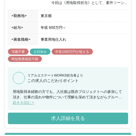
今回は《用地取得担当》として、案件ソーシ...
<勤務地>
東京都
<給与>
年収
600万円
～
<募集職種>
事業用地仕入れ
宅建不要
土日休み
年収1000万円が狙える
時短勤務相談可能
リアルエステートWORKS担当者より
この求人のこだわりポイント
用地取得未経験の方でも、入社後は既存プロジェクトへの参加して
頂き、仕事の流れや物件について理解を深めて頂きながらグループ
リーダーのもとで経験を積むことが可能です。 現在では事業分野を
続きを読む >
広げており、物流にとどまらず新しいアセットへの挑戦もできま
す。将来的には部門長、グループリーダーとして責任のある立場
求人詳細を見る
で、投資事業を牽引していくなどキャリアパスも明確に描くことが
可能です。