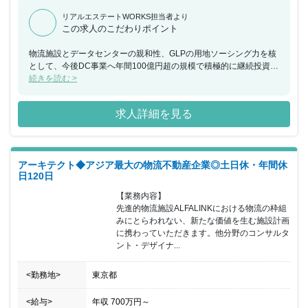
リアルエステートWORKS担当者より
この求人のこだわりポイント
物流施設とデータセンターの親和性、GLPの用地ソーシング力を核
として、今後DC事業へ年間100億円超の規模で積極的に継続投資を
行っていく計画です。事業拡大に伴い、データセンター経験がある
続きを読む >
アーキテクトの募集をします。成長市場であり、重要な社会インフ
ラであるDCの国内ランドスケープの将来を、物流施設領域で培っ
求人詳細を見る
たノウハウや大規模用地のソーシング力を有するチームと共に、創
り上げていけるポジションです。土地取得段階から企画・設計・施
工・運営・管理まで幅広い領域に携わることができる仕事です。
アーキテクト◆アジア最大の物流不動産企業◎土日休・年間休
日120日
【業務内容】

先進的物流施設ALFALINKにおける物流の枠組
みにとらわれない、新たな価値を生む施設計画
に携わっていただきます。他分野のコンサルタ
ント・デザイナ...
<勤務地>
東京都
<給与>
年収
700万円
～