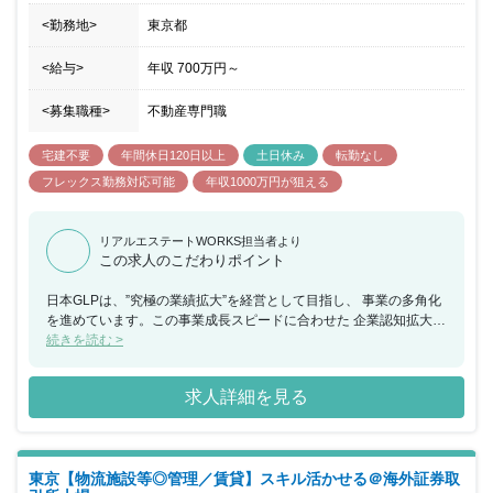
<勤務地>
東京都
<給与>
年収
700万円
～
<募集職種>
不動産専門職
宅建不要
年間休日120日以上
土日休み
転勤なし
フレックス勤務対応可能
年収1000万円が狙える
リアルエステートWORKS担当者より
この求人のこだわりポイント
日本GLPは、”究極の業績拡大”を経営として目指し、 事業の多角化
を進めています。この事業成長スピードに合わせた 企業認知拡大・
企業ブランディングが急務となっており、 広報・ブランディング体
続きを読む >
制の強化を推進しています。 また、物流施設事業で近年ブランド強
化に取り組んでいる ALFALINK」ブランドは、今後関西にも展開を
求人詳細を見る
広げていく 予定であり、エリアの広がりにも対応していくことが必
要な状況です。 【どのような志向の人物がマッチするか】 ・何事
も明るく前向きに業務を行う姿勢 ・既存の概念に捉われない柔軟な
発想 ・自ら考えて自発的に行動し、周囲を巻き込み行動を起こせる
東京【物流施設等◎管理／賃貸】スキル活かせる＠海外証券取
・チームや会社のことを考えて行動を起こせる ・自分の伝えたいこ