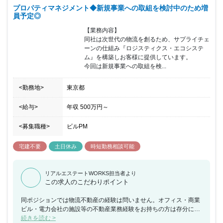
プロパティマネジメント◆新規事業への取組を検討中のため増
員予定◎
【業務内容】

同社は次世代の物流を創るため、サプライチェ
ーンの仕組み『ロジスティクス・エコシステ
ム』を構築しお客様に提供しています。

今回は新規事業への取組を検...
<勤務地>
東京都
<給与>
年収
500万円
～
<募集職種>
ビルPM
宅建不要
土日休み
時短勤務相談可能
リアルエステートWORKS担当者より
この求人のこだわりポイント
同ポジションでは物流不動産の経験は問いません。オフィス・商業
ビル・電力会社の施設等の不動産業務経験をお持ちの方は存分に力
を発揮することが出来ます。 同社におけるプロパティーマネジメン
続きを読む >