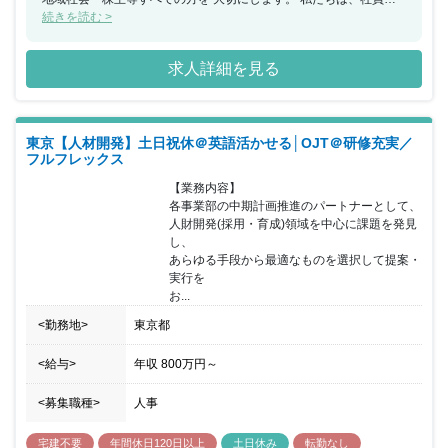
士の絆を深め、生き甲斐のある活気に満ちた 職場環境づくりに努め
続きを読む >
ます。 ◎信用を重んずる企業 私たちは、企業倫理とコンプライア
ンスを遵守し、 信用を第一に考えます。 私たちは、信頼と感謝さ
求人詳細を見る
れる最良の 「不動産サービス」を提供します。 ◎社会に貢献する
企業 私たちは、環境保全を重んじ、 豊かな未来ある社会の発展に
取り組みます。 私たちは、 「不動産サービス」を通して、 地域社
会に愛される企業を目指します。 ◎進取と想像の精神を持つ企業
東京【人材開発】土日祝休＠英語活かせる│OJT＠研修充実／
私たちは、チャレンジ精神と創意工夫を持って常に ベストを尽くし
フルフレックス
ます。 私たちは、自発性を重んじ、常に計画・実行・検証・改善
し、 企業価値の向上に努めます。
【業務内容】

各事業部の中期計画推進のパートナーとして、

人財開発(採用・育成)領域を中心に課題を発見
し、

あらゆる手段から最適なものを選択して提案・
実行を

お...
<勤務地>
東京都
<給与>
年収
800万円
～
<募集職種>
人事
宅建不要
年間休日120日以上
土日休み
転勤なし