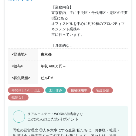
【業務内容】

東京都内、主に中央区・千代田区・港区の主要
3区にある

オフィスビルを中心に約70棟のプロパティマ
ネジメント業務を

主に行っています。

【具体的な...
<勤務地>
東京都
<給与>
年収
400万円
～
<募集職種>
ビルPM
年間休日120日以上
土日休み
積極採用中
宅建必須
転勤なし
リアルエステートWORKS担当者より
この求人のこだわりポイント
同社の経営理念 ◎人を大事にする企業 私たちは、お客様・社員・
地域社会・株主等すべての方を 大切にします。 私たちは、社員同