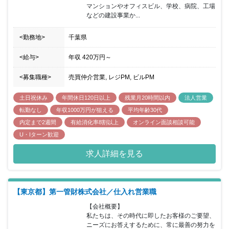
マンションやオフィスビル、学校、病院、工場
などの建設事業か...
<勤務地>
千葉県
<給与>
年収
420万円
～
<募集職種>
売買仲介営業, レジPM, ビルPM
土日祝休み
年間休日120日以上
残業月20時間以内
法人営業
転勤なし
年収1000万円が狙える
平均年齢30代
内定まで2週間
有給消化率8割以上
オンライン面談相談可能
U・Iターン歓迎
求人詳細を見る
【東京都】第一管財株式会社／仕入れ営業職
【会社概要】

私たちは、その時代に即したお客様のご要望、
ニーズにお答えするために、常に最善の努力を