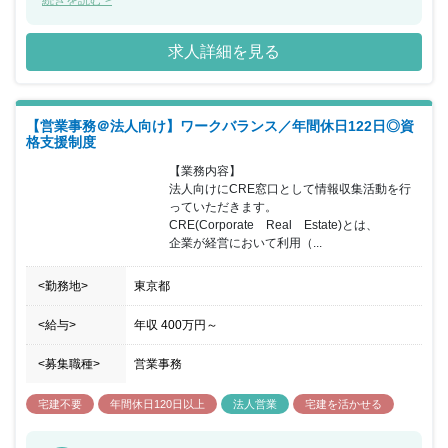
して、注目を集めており、 グループ会社「(株)プレミアムガレージ
続きを読む >
ハウス」は ガレージ付き賃貸住宅事業を展開して、 郊外を中心に
問い合わせ急増中です。 東証プライム市場で安定性も持ちながら、
求人詳細を見る
急成長の不動産ベンチャー企業として新たな市場を創出 している会
社です。 成長意欲があれば、誰もが活躍できる風土があります。
「仕事の成果」「仕事の成果」「能力」に応じた評価を 重んじてお
り、風通し良く、率直に自分の考えを言う事が 出来る風土がありま
【営業事務＠法人向け】ワークバランス／年間休日122日◎資
す。 社長や役員と非常に近い距離で仕事をすることができるので、
格支援制度
ご自身の専門分野だけではなく幅広い視点で会社経営を 見ることが
可能な環境です。 営業事務→テナントリーシング→企画開発（営
【業務内容】

業）として 活躍している女性社員がおり、営業事務から営業へ挑戦
法人向けにCRE窓口として情報収集活動を行
する ケースも多くあります。 フィル・カンパニーグループ全体の
っていただきます。

組織としては、 現在社員数が70名弱と少数精鋭で事業を拡大して
CRE(Corporate　Real　Estate)とは、

おります。
企業が経営において利用（...
<勤務地>
東京都
<給与>
年収
400万円
～
<募集職種>
営業事務
宅建不要
年間休日120日以上
法人営業
宅建を活かせる