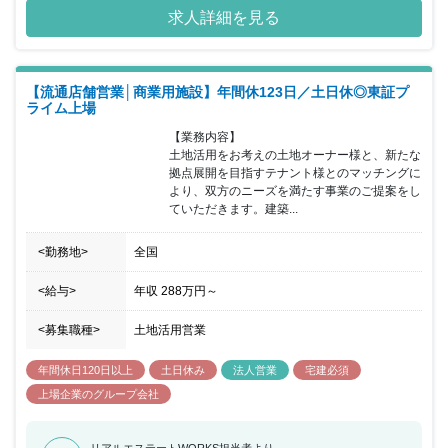
ちしています。入社から3カ月間は契約社員としての採用します。
求人詳細を見る
契約期間終了後に正社員登用予定(規定有)です。 双方の合意がある
場合のみ、正社員登用させていただきます。
【流通店舗営業│商業用施設】年間休123日／土日休◎東証プ
ライム上場
【業務内容】

土地活用をお考えの土地オーナー様と、新たな
拠点展開を目指すテナント様とのマッチングに
より、双方のニーズを満たす事業のご提案をし
ていただきます。建築...
<勤務地>
全国
<給与>
年収
288万円
～
<募集職種>
土地活用営業
年間休日120日以上
土日休み
法人営業
宅建必須
上場企業のグループ会社
リアルエステートWORKS担当者より