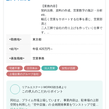
【業務内容】

契約法務、資料の作成、営業数字の集計・分析
etc、

幅広く営業をサポートする仕事を通じ、営業部
員と

二人三脚で会社の売り上げを作っていく仕事で
す。...
<勤務地>
東京都
<給与>
年収
420万円
～
<募集職種>
営業事務
宅建不要
土日休み
法人営業
女性が活躍
上場企業のグループ会社
リアルエステートWORKS担当者より
この求人のこだわりポイント
同社は、プライム市場上場しています。 事業内容は、駐車場の上部
空間を利用した「空中店舗」の 企画開発事業をワンストップで提供