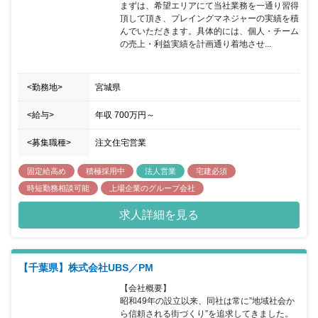
まずは、希望エリアにて当社業務を一通り習得
頂して頂き、プレイングマネジャーの実績を積
んでいただきます。具体的には、個人・チーム
の売上・利益実績を計画通り着地させ...
<勤務地>
宮城県
<給与>
年収
700万円
～
<募集職種>
注文住宅営業
固定給高め
積極採用中
法人営業
宅建必須
時短勤務相談可能
上場企業のグループ会社
求人詳細を見る
【千葉県】株式会社UBS／PM
【会社概要】

昭和49年の設立以来、同社は常に”地域社会か
ら信頼される街づくり”を追求してきました。
