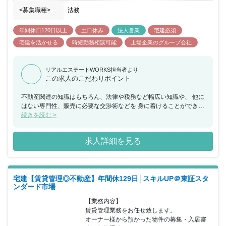
<募集職種>
法務
年間休日120日以上
土日休み
法人営業
宅建必須
宅建を活かせる
時短勤務相談可能
上場企業のグループ会社
リアルエステートWORKS担当者より
この求人のこだわりポイント
不動産関連の知識はもちろん、法律や税務など幅広い知識や、 他に
はない専門性、販売に必要な交渉術などを 身に着けることができま
す。 不動産業界の中でもニッチな領域です。 問題を抱える不動産
続きを読む >
を、創業から30年以上積み上げてきた ノウハウを生かセルやりが
いのある仕事です。 同社は、不動産業界では珍しい勤務環境です…
求人詳細を見る
完全週休2日制（土日祝休み）/年休129日/残業平均月15時間 また、
各種手当が充実…住宅取得手当1万円～ 3万円/家族手当扶養配偶者1
万、 子5千円/資格手当（宅建・建築士・マンション管理士等） そし
て、事業の強みは、「東証スタンダード上場」「底地」業界で 同社
宅建【賃貸管理◎不動産】年間休129日│スキルUP＠東証スタ
はトップクラスの実績を誇ります。 景気に左右されにくい事業のた
ンダード市場
め、安定的に長期働くことが 可能です。コロナ禍でも業績は堅調に
推移しています。 同社は「底地」という、一般的にはあまり知られ
【業務内容】

ていない不動産を 専門に、独自のビジネスモデルを展開している創
賃貸管理業務をお任せ致します。

業45年の 不動産会社です。 2014年には東京証券取引所第一部上場
オーナー様から預かった物件の募集・入居審
を実現しました。 権利関係の複雑な不動産の権利を調整し、社会的