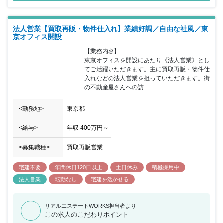
法人営業【買取再販・物件仕入れ】業績好調／自由な社風／東
京オフィス開設
【業務内容】

東京オフィスを開設にあたり《法人営業》とし
てご活躍いただきます。主に買取再販・物件仕
入れなどの法人営業を担っていただきます。街
の不動産屋さんへの訪...
<勤務地>
東京都
<給与>
年収
400万円
～
<募集職種>
買取再販営業
宅建不要
年間休日120日以上
土日休み
積極採用中
法人営業
転勤なし
宅建を活かせる
リアルエステートWORKS担当者より
この求人のこだわりポイント