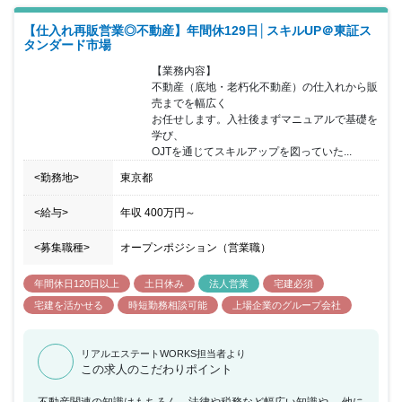
スの実績を誇ります。 景気に左右されにくい事業のため、安定的に
【仕入れ再販営業◎不動産】年間休129日│スキルUP＠東証ス
長期働くことが 可能です。コロナ禍でも業績は堅調に推移していま
タンダード市場
す。 同社は「底地」という、一般的にはあまり知られていない不動
産を 専門に、独自のビジネスモデルを展開している創業45年の 不
【業務内容】

動産会社です。 2014年には東京証券取引所第一部上場を実現しま
不動産（底地・老朽化不動産）の仕入れから販
した。 権利関係の複雑な不動産の権利を調整し、社会的価値を高め
売までを幅広く

る不 動産再生事業を中心に堅実に成長を続けております。 同社の
お任せします。入社後まずマニュアルで基礎を
主な事業は「底地」と「居抜き」です。 権利が複雑に絡み合って土
学び、

地を仕入れる→権利調整→権利関係を シンプルにし、物件の価値を
OJTを通じてスキルアップを図っていた...
高めて売却する事業です。 不動産関連の知識はもちろん、法律や税
務など幅広い知識や、 他にはない専門性、販売に必要な交渉術など
<勤務地>
東京都
を身に 着けることができます。 不動産業界の中でもニッチな領域
です。 問題を抱える不動産を、創業から30年以上積み上げてきた
<給与>
年収
400万円
～
ノウハウを生かして解決します。
<募集職種>
オープンポジション（営業職）
年間休日120日以上
土日休み
法人営業
宅建必須
宅建を活かせる
時短勤務相談可能
上場企業のグループ会社
リアルエステートWORKS担当者より
この求人のこだわりポイント