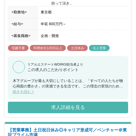
担って頂き...
<勤務地>
東京都
<給与>
年収
800万円
～
<募集職種>
企画・開発
宅建不要
年間休日120日以上
土日休み
法人営業
リアルエステートWORKS担当者より
この求人のこだわりポイント
木下グループが最も大切にしていることは、 「すべての人たちが物
心両面の豊かさ」の実感できる生活です。 この理念の実現のため幅
広い業種で事業を展開しています。 木下グループの理念に共感し実
続きを読む >
現に向けて一緒に行動する バイタリティのある方からの応募をお待
ちしています。 入社から3カ月間は契約社員としての採用。 契約期
求人詳細を見る
間終了後に正社員登用予定(規定有)。
【営業事務】土日祝日休み◎キャリア形成可／ベンチャー＠東
証プライム市場