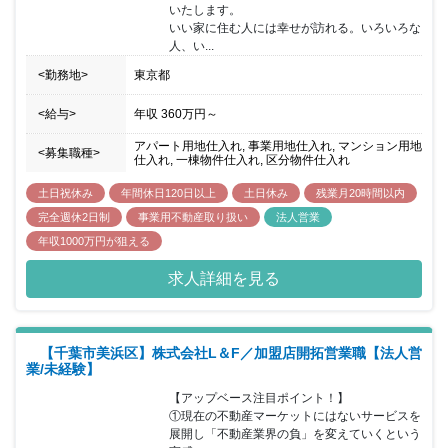
いたします。

いい家に住む人には幸せが訪れる。いろいろな
人、い...
<勤務地>
東京都
<給与>
年収
360万円
～
アパート用地仕入れ, 事業用地仕入れ, マンション用地
<募集職種>
仕入れ, 一棟物件仕入れ, 区分物件仕入れ
土日祝休み
年間休日120日以上
土日休み
残業月20時間以内
完全週休2日制
事業用不動産取り扱い
法人営業
年収1000万円が狙える
求人詳細を見る
【千葉市美浜区】株式会社L＆F／加盟店開拓営業職【法人営
業/未経験】
【アップベース注目ポイント！】

①現在の不動産マーケットにはないサービスを
展開し「不動産業界の負」を変えていくという