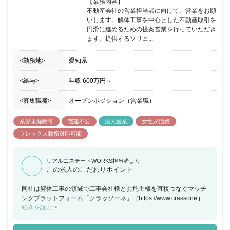
【業務内容】

にしています。スターツアメニティーの仕事は、人にサービスをす
不動産会社の営業担当者に向けて、営業をお願
ること。確かな能力・経験と豊かな人間性を以て真のホスピタリテ
いします。解体工事を中心とした不動産取引を
ィーを提供することです。これは人として大いに磨かれ・成長する
円滑に進めるための提案営業を行っていただき
仕事だと考えています。「自分らしく」いられる風土と「自分を磨
ます。提供するソリュ...
く」ことができる仕事、そして人のために社会のために役立てる事
業を常に行っている会社です。「ありがとう」にやりがいを感じる
<勤務地>
愛知県
方、日々の小さな積み重ねの中で、大きな自己成長を目指したい
方、是非、スターツアメニティーの話を詳しく聞いていただきたい
です。お会いできる日を楽しみにしています。
<給与>
年収
600万円
～
<募集職種>
オープンポジション（営業職）
業界未経験可
宅建不要
法人営業
女性が活躍
フレックス勤務対応可能
リアルエステートWORKS担当者より
この求人のこだわりポイント
同社は解体工事の領域で工事会社様とお施主様を直接つなぐマッチ
ングプラットフォーム「クラッソーネ」（https://www.crassone.jp
）を開発・運営しています。空き家等の解体工事を希望するお施主
続きを読む >
様が安心して解体工事を行うお手伝いを通じて、社会問題化する空
き家問題の解決に貢献することを目指しています。「クラッソー