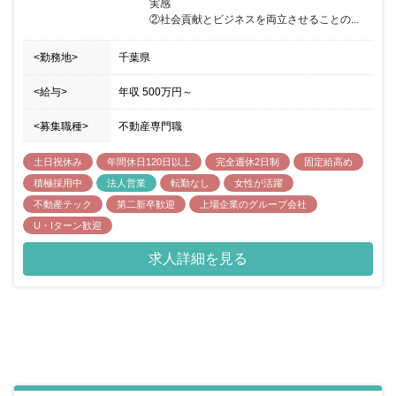
実感

②社会貢献とビジネスを両立させることの...
<勤務地>
千葉県
<給与>
年収
500万円
～
<募集職種>
不動産専門職
土日祝休み
年間休日120日以上
完全週休2日制
固定給高め
積極採用中
法人営業
転勤なし
女性が活躍
不動産テック
第二新卒歓迎
上場企業のグループ会社
U・Iターン歓迎
求人詳細を見る