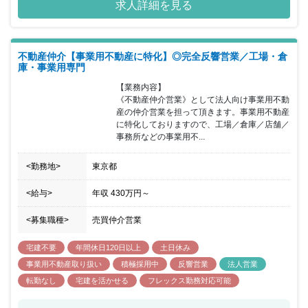
求人詳細を見る
ネ」は既に軌道に乗り、成長局面の入口にあります。2019年に初め
てベンチャーキャピタルから1.5億円の資金調達を行い、2020年に
約8億円、2022年に約6億円の資金調達を実施しました。今後事業
を成長させていくため、個人のお客様だけでなく、不動産会社など
不動産仲介【事業用不動産に特化】◎完全反響営業／工場・倉
の法人のお客様経由での解体工事のサポートも開始しています。今
庫・事業用専門
後、サービスを今後拡大していく予定です。そこで重要顧客となる
大手不動産会社向けのフィールドサクセスマネージャーとして、新
【業務内容】

しいサービスを牽引いただける方を募集します。 ■チームの雰囲気
《不動産仲介営業》として法人向け事業用不動
立ち上げたばかりの事業で、全てのメンバーが当事者意識を持って
産の仲介営業を担って頂きます。事業用不動産
成功に向け議論しながら主体的に活動する文化があります。幅広い
に特化しておりますので、工場／倉庫／店舗／
業務に挑み、営業活動を促進することによって事業を成長させる一
事務所などの事業用不...
役を担える環境で自身をより成長させようとするメンバーが集まる
チームです。 ■チームの課題 不動産会社の営業担当者に向けて様々
<勤務地>
東京都
な提案を行う中で、まだ「営業活動の型」、「こうすれば上手くい
くという型」を作れていません。営業活動を通じて「こうすれば上
手くいく」という活動を個人ではなく組織として定義する事を協業
<給与>
年収
430万円
～
的に行える方を求めています。またこれらの活動を取りまとめられ
るマネジメント経験の豊富なメンバーは少ない課題があります。 ■
<募集職種>
売買仲介営業
ポジションの魅力（やりがい） 決まった事をただ行うのではなく、
自身達で形を作る事が出来る。主体的に取り組む事で自己成長に繋
宅建不要
年間休日120日以上
土日休み
げられます。またチームで活動する文化が強く、上手くいった事、
事業用不動産取り扱い
積極採用中
反響営業
法人営業
ノウハウなどを組織知とし共有しています。チームとして成果をあ
げる事に力を注げる環境であり個人としての取り組みと比べより達
転勤なし
宅建を活かせる
フレックス勤務対応可能
成感を感じられる所がポジションの魅力です。