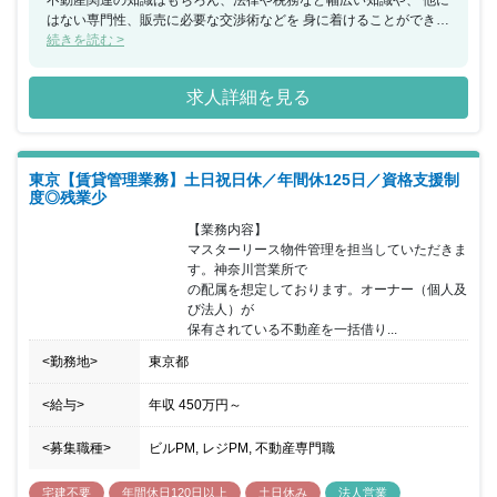
不動産関連の知識はもちろん、法律や税務など幅広い知識や、 他に
はない専門性、販売に必要な交渉術などを 身に着けることができま
す。 不動産業界の中でもニッチな領域です。問題を抱える不動産を
続きを読む >
創業から30年以上積み上げてきたノウハウを生かして解決します。
同社は、不動産業界では珍しい勤務環境です… 完全週休2日制（土
求人詳細を見る
日祝休み）/年休129日/残業平均月15時間 また、各種手当が充実…
住宅取得手当1万円～3万円/家族手当扶養配偶者1万、 子5千円/資格
手当（宅建・建築士・マンション管理士等） そして、事業の強み
は、「東証スタンダード上場」「底地」業界で 同社はトップクラス
東京【賃貸管理業務】土日祝日休／年間休125日／資格支援制
の実績を誇ります。 景気に左右されにくい事業のため、安定的に長
度◎残業少
期働くことが 可能です。コロナ禍でも業績は堅調に推移していま
す。 同社は「底地」という、一般的にはあまり知られていない不動
【業務内容】

産を 専門に、独自のビジネスモデルを展開している創業45年の 不
マスターリース物件管理を担当していただきま
動産会社です。 2014年には東京証券取引所第一部上場を実現しま
す。神奈川営業所で

した。 権利関係の複雑な不動産の権利を調整し、社会的価値を高め
の配属を想定しております。オーナー（個人及
る不 動産再生事業を中心に堅実に成長を続けております。 同社の
び法人）が

主な事業は「底地」と「居抜き」です。
保有されている不動産を一括借り...
<勤務地>
東京都
<給与>
年収
450万円
～
<募集職種>
ビルPM, レジPM, 不動産専門職
宅建不要
年間休日120日以上
土日休み
法人営業