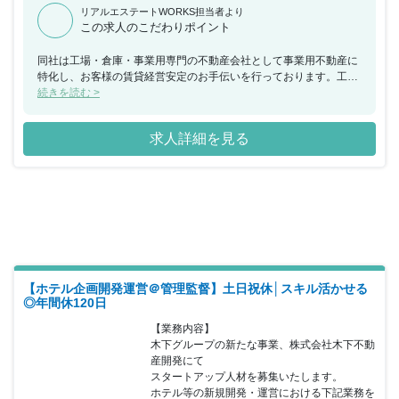
リアルエステートWORKS担当者より
この求人のこだわりポイント
同社は工場・倉庫・事業用専門の不動産会社として事業用不動産に
特化し、お客様の賃貸経営安定のお手伝いを行っております。工
場・倉庫・事業用の物件に特化することで、現在では管理戸数も順
続きを読む >
調に拡大し、事業用だけで700棟を超え、関東圏ではトップクラス
の管理戸数を誇っています。工場・倉庫を専門に取り扱っている会
求人詳細を見る
社は多くはなく、競合する会社も少ないことから安定的な収益基盤
を確保し成長を続けています。タープグループとして、工場・倉
庫・事業用不動産の管理戸数全国1位を目指せる規模まで成長して
おり、今後も会社としての成長も見込めます。同ポジションでは、
賃貸・売買などで部署は分けておらず幅広い業務を経験することが
可能となっており、総合的なスキルを身につけることが出来、キャ
リアアップも可能です。安定的な収入確保（月給33万～）に加え、
法人営業メインになりますので土日祝日もお休みとなります。フレ
ックスタイム制も順次導入（月曜日・金曜日）を進めており、仕事
のやりがいだけではなく働きやすい環境も整えておりますので、長
【ホテル企画開発運営＠管理監督】土日祝休│スキル活かせる
期的に腰を据えてご勤務頂くことが可能です。
◎年間休120日
【業務内容】

木下グループの新たな事業、株式会社木下不動
産開発にて

スタートアップ人材を募集いたします。

ホテル等の新規開発・運営における下記業務を
