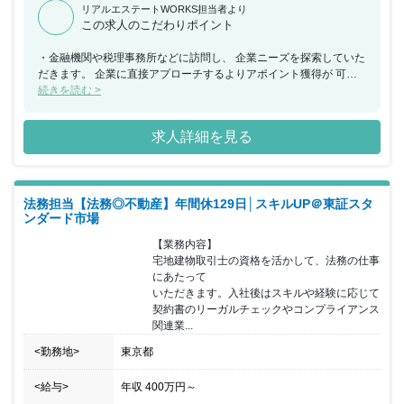
リアルエステートWORKS担当者より
この求人のこだわりポイント
・金融機関や税理事務所などに訪問し、 企業ニーズを探索していた
だきます。 企業に直接アプローチするよりアポイント獲得が 可能
で同社サービスなどご提案いただきます。 ※主に公共交通機関を利
続きを読む >
用します。 ・同社では仲介の他に、物件を一旦同社で買い取り、
リフォームやリノベーションによって新たな価値を付加し、 販売す
求人詳細を見る
る「中古不動産再生事業」というビジネスも 行っています。 将来
的にはこうした中古再生事業にも取り組むことが 期待されていま
す。 ・入社後は教育担当の先輩同行から始め、 マンツーマンで業
務を学びます。1人立ちするまで サポートがあるため安心して業務
法務担当【法務◎不動産】年間休129日│スキルUP＠東証スタ
を行うことが出来ます。 また、入社後、資格取得支援制度によるバ
ンダード市場
ックアップの中、 「宅地建物取引士」の資格取得を目指していきま
す。 資格取得者には、月5,000円の資格手当が支給されます また、
【業務内容】

将来的に香川県にある本社に転勤となる可能性あります。 初任地希
宅地建物取引士の資格を活かして、法務の仕事
望に応じます。 あなぶきグループで認定された業務に関連する資格
にあたって

取得や語学、 IT知識などスキルアップのための資格に対して、 手当
いただきます。入社後はスキルや経験に応じて

や合格時のお祝い金制度があり、 社員一人ひとりの自己啓発を支援
契約書のリーガルチェックやコンプライアンス
しています。 特に宅地建物取引士の支援は、定期的な模擬試験、
関連業...
外部の専門家による講義を実施し、 学校に通うことなく社内制度を
利用して合格される方が ほとんどです。
<勤務地>
東京都
<給与>
年収
400万円
～