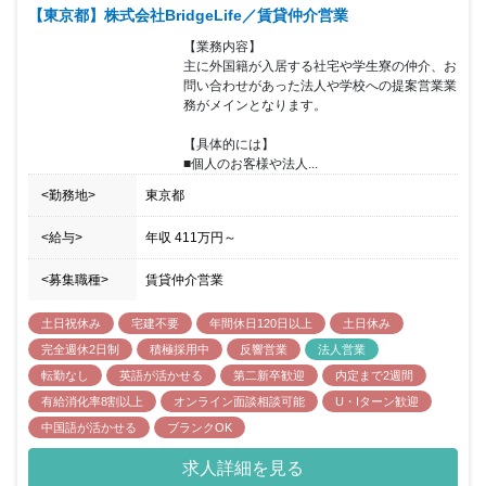
【東京都】株式会社BridgeLife／賃貸仲介営業
【業務内容】

主に外国籍が入居する社宅や学生寮の仲介、お
問い合わせがあった法人や学校への提案営業業
務がメインとなります。

【具体的には】

■個人のお客様や法人...
<勤務地>
東京都
<給与>
年収
411万円
～
<募集職種>
賃貸仲介営業
土日祝休み
宅建不要
年間休日120日以上
土日休み
完全週休2日制
積極採用中
反響営業
法人営業
転勤なし
英語が活かせる
第二新卒歓迎
内定まで2週間
有給消化率8割以上
オンライン面談相談可能
U・Iターン歓迎
中国語が活かせる
ブランクOK
求人詳細を見る