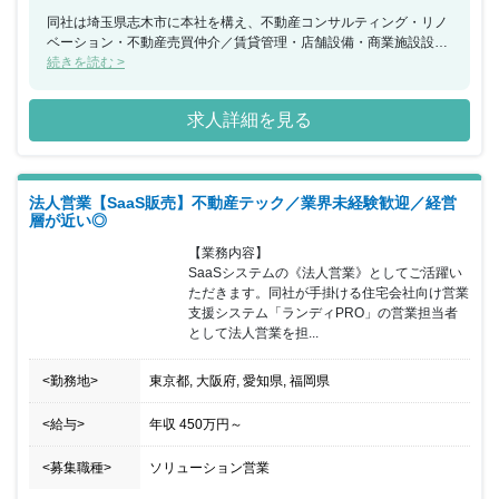
同社は埼玉県志木市に本社を構え、不動産コンサルティング・リノ
ベーション・不動産売買仲介／賃貸管理・店舗設備・商業施設設
備・ビューティー・ヘルスケア・フードサービスなど多岐に渡る事
続きを読む >
業展開を行い業績を拡大させている企業になります。業績拡大に伴
い《東京オフィス》を開設し今回は新オフィスへの配属となりま
求人詳細を見る
す。まだまだルールや決まりごとの少ない東京オフィスになります
ので、新オフィスの立ち上げに携わることが出来る貴重なポジショ
ンへの配属となっています。思いやり抜群のチーム力が強みの職場
で、入職後はオフィス全体でサポートするので安心して業務にチャ
法人営業【SaaS販売】不動産テック／業界未経験歓迎／経営
レンジすることができる環境が整っています。会社の雰囲気として
層が近い◎
は「いい意味でゆるい」雰囲気もあり、ネイル・ピアスもOK（周
りが嫌な気持ちにならない範囲）となっています。 抜群のチームワ
【業務内容】

ークが武器の同社において、オフィスの立ち上げ期から会社の成長
SaaSシステムの《法人営業》としてご活躍い
と共に自身も一緒に成長できる環境が魅力的な案件になります。
ただきます。同社が手掛ける住宅会社向け営業
支援システム「ランディPRO」の営業担当者
として法人営業を担...
<勤務地>
東京都, 大阪府, 愛知県, 福岡県
<給与>
年収
450万円
～
<募集職種>
ソリューション営業