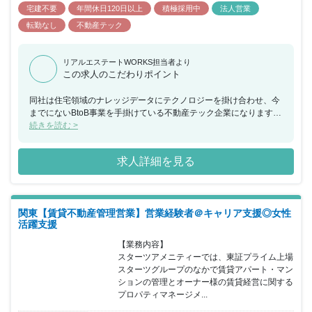
宅建不要
年間休日120日以上
積極採用中
法人営業
転勤なし
不動産テック
リアルエステートWORKS担当者より
この求人のこだわりポイント
同社は住宅領域のナレッジデータにテクノロジーを掛け合わせ、今
までにないBtoB事業を手掛けている不動産テック企業になります。
年間設計棟数400棟を超える日本最大級の注文住宅設計事務所とし
続きを読む >
てもメディアにも多く取り上げられており、業績においても右肩上
がりに成長を続けています。同社が企画開発販売を手掛ける「ラン
求人詳細を見る
ディPRO」は、大手ハウスメーカーや工務店等、建築会社向けの営
業・接客支援ツールとして注目を集め、年々導入する企業が増えて
きている最中となります。同ポジションでは《法人営業》としての
活躍を期待しており、営業としてマネジメントを目指しながらスキ
関東【賃貸不動産管理営業】営業経験者＠キャリア支援◎女性
ルを磨くことができ、また志向性に応じてサービス企画に携わるこ
活躍支援
とも可能で、自らキャリアを切り開いていく事のできる環境が整っ
ています。また営業活動においては直属の上長となる方や同社の代
【業務内容】

表取締役と営業活動を行っていただくことを想定しておりますの
スターツアメニティーでは、東証プライム上場
で、経営層の近くで共に事業の拡大を見ることが出来る魅力的なポ
スターツグループのなかで賃貸アパート・マン
ジションへの配属となります。
ションの管理とオーナー様の賃貸経営に関する
プロパティマネージメ...