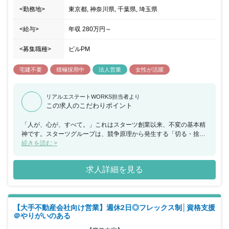
<勤務地>
東京都, 神奈川県, 千葉県, 埼玉県
<給与>
年収
280万円
～
<募集職種>
ビルPM
宅建不要
積極採用中
法人営業
女性が活躍
リアルエステートWORKS担当者より
この求人のこだわりポイント
「人が、心が、すべて。」これはスターツ創業以来、不変の基本精
神です。スターツグループは、競争原理から発生する「切る・捨て
る」といった合理主義とは対極の「救う・拾う」という一人ひとり
続きを読む >
の"人"や"心"と向き合う主義を貫き通しています。そのスターツグル
ープの今回事業として不動産管理を担うスターツアメニティーは ・
求人詳細を見る
お客様が困っている時に自然に手を差し伸べる。 ・人に喜んでもら
うことをエネルギーにできる。 ・頑張る人は皆で応援する。 ・自
分の意見を素直に発言できる。 ということが根底にある会社です。
そこには派閥も学閥も年功序列もありません。一人ひとりの個性を
【大手不動産会社向け営業】週休2日◎フレックス制│資格支援
活かし、チームワークを発揮することで大きな力を生み出していま
＠やりがいのある
す。仕事を全力で行う、仲間がサポートする、仕事を任せる、そし
て厳しさの中にも楽しむことを決して忘れない、そんな風土を大切