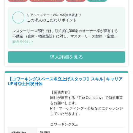
リアルエステートWORKS担当者より
この求人のこだわりポイント
マスターリース部門では、現在約1,300名のオーナー様が保有する
不動産 （倉庫・物流施設）に対し、マスターリース契約 （空室保
証付きのプロパティマネジメント）を結び物件管理をさせて いただ
続きを読む >
いており、その物件数は1,300物件以上に上ります。物件規模は、
中小規模（平均約350坪）であり、オーナー様の保有する遊休地等
求人詳細を見る
の 有効活用案として、これまでサポートさせて頂いました。 現
在、物件の多くは建て替えの必要性・需要が年々増加しておりま
す。 また、CREに管理委託している物件以外にも事業適地を多く
所有されて いますオーナー様にとって、新たな土地活用提案・空室
【コワーキングスペース＠立上げスタッフ】スキル│キャリア
保証・管理運営等の サービスは必要となっています。本ポジション
UP可◎土日祝日休
であるマスターリース 物件管理担当は、オーナー様と友好なリレー
ションを構築しながら、 オーナー様が抱える課題をいち早くとら
【業務内容】

え、土地活用提案担当と連携し、 オーナー様を末永くサポートする
同社が運営する『The Company』で新規事業
ことが使命です。メリハリのある 働き方でワークライフバランスが
をお願いします。

実現できます。業務は担当エリアの 既存オーナー・テナント・管理
PR・マーケティング・分析などにチャレンジ
物件及び不動産業者への訪問営業です。 土日、祝日はお休みとなっ
していただきます。

ております。休日出勤をした場合には、 振替休暇を取得していただ
きます。 また、残業時間は月5～10時間程度で、休みも取得しやす
コワーキングス...
い環境です。