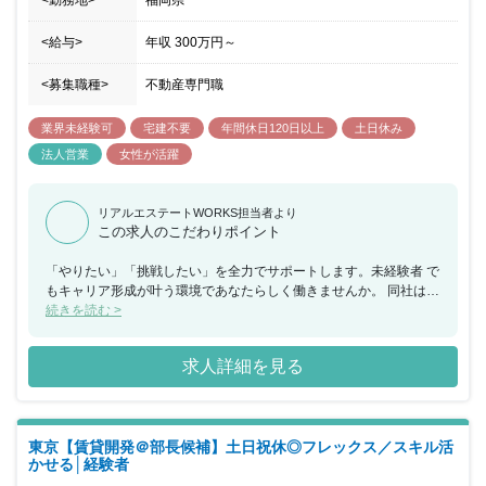
<勤務地>
福岡県
<給与>
年収
300万円
～
<募集職種>
不動産専門職
業界未経験可
宅建不要
年間休日120日以上
土日休み
法人営業
女性が活躍
リアルエステートWORKS担当者より
この求人のこだわりポイント
「やりたい」「挑戦したい」を全力でサポートします。未経験者 で
もキャリア形成が叶う環境であなたらしく働きませんか。 同社は福
岡を中心に世界4ヵ国13拠点を展開しています。 これからの”新しい
続きを読む >
働き方”を創造するやりがいがあります。 働きやすさを考慮して、
完全週休2日制(土日祝)で私生活も 充実します。 賞与＆昇給年に2
求人詳細を見る
回、頑張りはしっかり還元しています。 新しいビジネスとカルチャ
ーへのチャレンジを歓迎してます。 将来を見据えてキャリアアップ
しませんか？ 世界4ヵ国13拠点を展開するシェアオフィス 『The
Company』の運営を中心に、店舗開発や空間デザイン、 開業支援
東京【賃貸開発＠部長候補】土日祝休◎フレックス／スキル活
コンサルティング、不動産の仲介管理など幅広い業務を 手掛けてい
かせる│経験者
ます。 今回は新規事業立ち上げのためのスタッフを募集いたしま