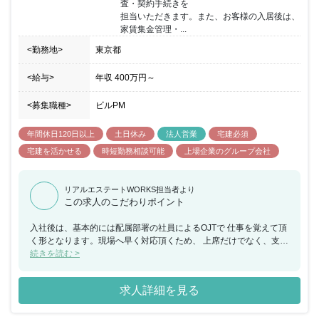
査・契約手続きを

価値を高める不 動産再生事業を中心に堅実に成長を続けておりま
担当いただきます。また、お客様の入居後は、
す。 同社の主な事業は「底地」と「居抜き」です。
家賃集金管理・...
<勤務地>
東京都
<給与>
年収
400万円
～
<募集職種>
ビルPM
年間休日120日以上
土日休み
法人営業
宅建必須
宅建を活かせる
時短勤務相談可能
上場企業のグループ会社
リアルエステートWORKS担当者より
この求人のこだわりポイント
入社後は、基本的には配属部署の社員によるOJTで 仕事を覚えて頂
く形となります。現場へ早く対応頂くため、 上席だけでなく、支店
のスタッフ全員で気軽に質問を受けられる ような体制を取っていま
続きを読む >
す。 同社は、不動産業界では珍しい勤務環境です… 完全週休2日制
（土日祝休み）/年休129日/残業平均月15時間 また、各種手当が充
求人詳細を見る
実…住宅取得手当1万円～ 3万円/家族手当扶養配偶者1万、 子5千円/
資格手当（宅建・建築士・マンション管理士等） そして、事業の強
みは、「東証スタンダード上場」「底地」業界で 同社はトップクラ