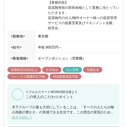
す。 ※当初6ヶ月間は契約社員。（契約社員期間も給与額は同額）
【業務内容】

その後、正社員として労働契約を締結します。 同社での仕事を通し
賃貸開発部の部長候補として業務に当たってい
て、下記のようなスキルが身につきます。 ■マーケティングスキル
ただきます。

■プロジェクトマネジメントスキル ■コミュニケーションスキル ■ロ
賃貸物件の仕入/物件オーナー様への賃貸管理
ジカルシンキング（論理的思考力）
サービスの提案営業及びマネジメント全般、

経営会...
<勤務地>
東京都
<給与>
年収
800万円
～
<募集職種>
オープンポジション（営業職）
年間休日120日以上
土日休み
法人営業
宅建必須
フレックス勤務対応可能
時短勤務相談可能
リアルエステートWORKS担当者より
この求人のこだわりポイント
木下グループが最も大切にしていることは、「すべての人たちが物
心両面の豊かさ」の実感できる生活です。この理念の実現のため幅
広い業種で事業を展開しています。木下グループの理念に共感し実
続きを読む >
現に向けて一緒に行動するバイタリティのある方からの応募をお待