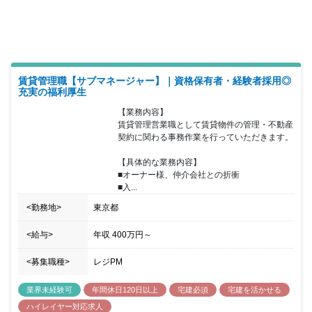
ており、充実の教育制度が整っておりますので未経験者でも安心し
て勤務をスタートさせることが可能です。 資産価値最大化のプロフ
ェッショナルとして着実に成長できる環境があり、オーナー様にと
って本当も役に立つ提案を実施することが出来る企業になります。
賃貸管理職【サブマネージャー】｜資格保有者・経験者採用◎
充実の福利厚生
【業務内容】

賃貸管理営業職として賃貸物件の管理・不動産
契約に関わる事務作業を行っていただきます。

【具体的な業務内容】

■オーナー様、仲介会社との折衝

■入...
<勤務地>
東京都
<給与>
年収
400万円
～
<募集職種>
レジPM
業界未経験可
年間休日120日以上
宅建必須
宅建を活かせる
ハイレイヤー対応求人