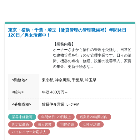
り、共に成長していただける仲間を募っています。また業界では珍
しい土日休みや年間休日123日などワークライフバランスを実現し
た働き方が可能となっており「将来の安定」「働きやすさ」のどち
らも叶えることが出来る企業となっております。また未経験者でも
積極的に採用を進めているため、これから不動産業界にチャレンジ
していきたい方にもお勧めの案件となっております。
東京・横浜・千葉・埼玉【賃貸管理の管理職候補】年間休日
120日／男女活躍中！
【業務内容】

オーナーさまから物件の管理を受託し、日常的
な建物管理を行うのが管理事業です。日々の清
掃、機器の点検、修繕、設備の改善導入、家賃
の集金、更新手続きな...
<勤務地>
東京都, 神奈川県, 千葉県, 埼玉県
<給与>
年収
480万円
～
<募集職種>
賃貸仲介営業, レジPM
業界未経験可
年間休日120日以上
残業月20時間以内
固定給高め
法人営業
宅建必須
女性が活躍
ハイレイヤー対応求人