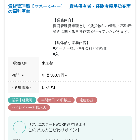
賃貸管理職【マネージャー】｜資格保有者・経験者採用◎充実
の福利厚生
【業務内容】

賃貸管理営業職として賃貸物件の管理・不動産
契約に関わる事務作業を行っていただきます。

【具体的な業務内容】

■オーナー様、仲介会社との折衝

■入...
<勤務地>
東京都
<給与>
年収
500万円
～
<募集職種>
レジPM
業界未経験可
年間休日120日以上
宅建必須
ハイレイヤー対応求人
リアルエステートWORKS担当者より
この求人のこだわりポイント