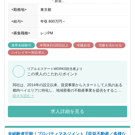
・新規...
<勤務地>
東京都
<給与>
年収
800万円
～
<募集職種>
レジPM
業界未経験可
年間休日120日以上
宅建必須
宅建を活かせる
ハイレイヤー対応求人
リアルエステートWORKS担当者より
この求人のこだわりポイント
同社は、2014年の設立以来、賃貸事業からスタートして人気のある
都内ベイエリアに特化し、地域密着の不動産事業を提供をすること
で成長してまいりました。多種多様な商材を扱える『総合不動産』
続きを読む >
への成長ビジョンを掲げ、売買や投資（アセット）・管理（プロパ
ティ）など事業を多角化し、売上は8年連続で上昇中です。今回、
求人詳細を見る
賃貸管理事業部の事業責任者として不動産業界内外で活躍された経
験豊富な方を採用いたします。また、給与面や休暇、充実の福利厚
生など働きやすい環境も整っており、転職による環境改善やキャリ
アアップを目指している方にとって魅力的な環境です。
未経験者可能！プロパティマネジメント【収益不動産／多様な