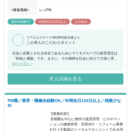
<募集職種>
レジPM
業界未経験可
年間休日120日以上
土日休み
リアルエステートWORKS担当者より
この求人のこだわりポイント
社会に必要とされる存在であるためにマリモグループの経営理念は
「利他と感謝」です。まさに、その精神を社会に向けて力強く実践
すべき時期にあると感じています。同社は今、10年ビジョンとして
続きを読む >
ソーシャルビジネスカンパニーへの進化を模索し、社会が変化する
以上、会社の変化は必然。企業人である以上、自らを変えていく勇
求人詳細を見る
気と挑戦心は必須です。私たちは自らの殻を破り、多様性をもった
企業グループへの変貌を目指しています。今回、都内賃貸物件の受
託増加に伴い、プロパティマネジメントをご担当いただける方を募
集することとなりました。経験者の方は即戦力として、未経験者の
PM職／業界・職種未経験OK／年間休日120日以上／残業少な
方は都内5～6棟を担当していただきながら業務を覚えていただきま
め
す。未経験の方でも活躍しているメンバーもたくさんいますので安
心していただけます。
【業務内容】

 首都圏を中心に物件の賃貸管理・ビルやマン
ションの建物管理・売買仲介・リフォーム事業
を行う不動産のトータルマネジメントである同