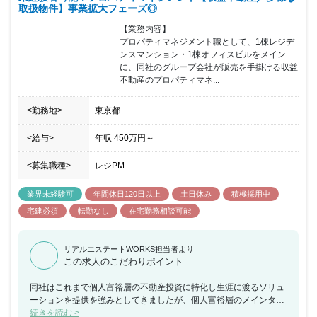
取扱物件】事業拡大フェーズ◎
【業務内容】

プロパティマネジメント職として、1棟レジデ
ンスマンション・1棟オフィスビルをメイン
に、同社のグループ会社が販売を手掛ける収益
不動産のプロパティマネ...
<勤務地>
東京都
<給与>
年収
450万円
～
<募集職種>
レジPM
業界未経験可
年間休日120日以上
土日休み
積極採用中
宅建必須
転勤なし
在宅勤務相談可能
リアルエステートWORKS担当者より
この求人のこだわりポイント
同社はこれまで個人富裕層の不動産投資に特化し生涯に渡るソリュ
ーションを提供を強みとしてきましたが、個人富裕層のメインター
ゲットから事業法人や機関投資家へ顧客層を拡大させる変革期を迎
続きを読む >