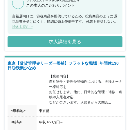
す。 夏期休暇は5日間取得を推奨し、休日と組み合わせると 最大9
リアルエステートWORKS担当者より
この求人のこだわりポイント
日連続の休日が取得可能のため、プライベートな 時間も充実させる
ことが可能です。
富裕層向けに、節税商品を提供しているため、投資商品のように 景
気影響を受けにくく、順調に売上伸長中です。 残業も推奨しないた
め、働きやすい環境です。 （全社平均：9時間/月の残業時間※昨年
続きを読む >
実績） 適切な人員配置・諸業務のアウトソーシングを積極的に 行
っており、残業を推奨しない社風のため長期的に 働きやすい環境で
求人詳細を見る
す。業界特有のインセンティブ制度もあえて 採用せず、チーム組織
全体で売上をあげていくことで、 健全な組織形成を実現していま
す。 配属先である、賃貸管理部は現在６名にて構成をされておりま
す。 全社的に、中途入社の方が多く、フラットに意見を言える 環
東京【賃貸管理＠リーダー候補】フラットな職場│年間休130
境です。同社では、土地の仕入れ～設計・施工管理などを 一気通貫
日◎残業少なめ
で行っている点が特徴です。 代表による三方良しの考え方を大切に
しており、顧客のみならず 同社社員のことも考えた経営をしており
【業務内容】

ます。
自社物件・管理受諾物件における、各種オーナ
ー様対応を

お任せします。他に、日常的な管理・補修・点
検や入居者対応

などがございます。入居者からの問合...
<勤務地>
東京都
<給与>
年収
450万円
～