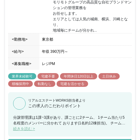
モリモトグループの高品質な自社ブランドマン
ションの管理業務を

お任せします。

エリアとしては人気の城南、横浜、川崎とな
り、

地域毎にチームが分かれ...
<勤務地>
東京都
<給与>
年収
390万円
～
<募集職種>
レジPM
業界未経験可
宅建不要
年間休日120日以上
土日休み
積極採用中
転勤なし
宅建を活かせる
リアルエステートWORKS担当者より
この求人のこだわりポイント
分譲管理課は1課~3課があり、課ごとに2チーム、 1チーム当たり5
名程度のメンバーに分かれて おります(1名約12棟担当)。 チーム制
により、常に情報共有を行う仕組みが作られ、 チームのメンバーが
続きを読む >
互いにフォローし合える体制が 出来上がっています。そのため何か
トラブルが起こっても一人 で悩むのでなく、何でも相談できる雰囲