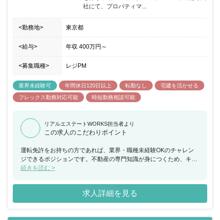
社にて、プロパティマ...
<勤務地>
東京都
<給与>
年収
400万円
～
<募集職種>
レジPM
業界未経験可
年間休日120日以上
転勤なし
宅建を活かせる
フレックス勤務対応可能
時短勤務相談可能
リアルエステートWORKS担当者より
この求人のこだわりポイント
運転免許をお持ちの方であれば、業界・職種未経験OKのチャレン
ジできるポジションです。不動産の専門知識が身につくため、キャ
リアを積めるチャンスがあります。残業時間20時間以下／月や、自
続きを読む >
身でタイムマネジメントが可能なフレックスタイム制度、充実した
福利厚生でワークライフバランスを重視させたい方が安心できる職
求人詳細を見る
場環境があります。