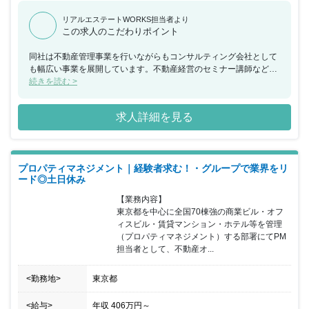
リアルエステートWORKS担当者より
この求人のこだわりポイント
同社は不動産管理事業を行いながらもコンサルティング会社として
も幅広い事業を展開しています。不動産経営のセミナー講師なども
手掛けており、賃貸管理のプロフェッショナルとしてオーナー様の
続きを読む >
不動産経営をサポートしています。 同ポジションにおいては未経験
者でも手厚いフォローがございますので安心してスタートすること
求人詳細を見る
が可能です。まずは座学とOJTで仕事の基礎をじっくり学び、先輩
のサポートを受けながら実務を習得していただきます。「いい仕事
をして幸せになろう」をモットーにしており、同時に「いい仕事の
できる環境づくり」を創るための働き方改革にも力を入れていま
プロパティマネジメント｜経験者求む！・グループで業界をリ
す。働き方の自由度も高く、リモートワークの積極的な推進・web
ード◎土日休み
会議導入・時差出勤制度など、社員全員が良い仕事環境を整えるこ
とが出来るような制度を導入しています。
【業務内容】

東京都を中心に全国70棟強の商業ビル・オフ
ィスビル・賃貸マンション・ホテル等を管理
（プロパティマネジメント）する部署にてPM
担当者として、不動産オ...
<勤務地>
東京都
<給与>
年収
406万円
～