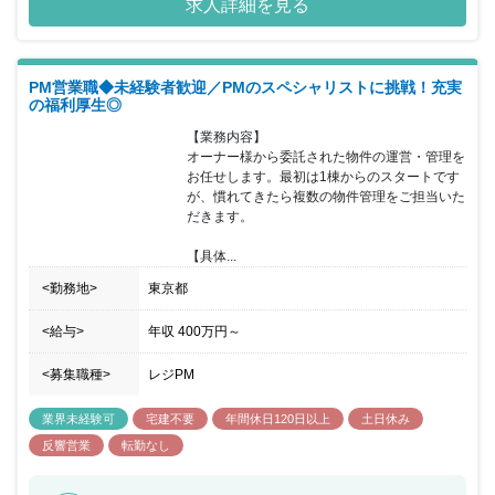
求人詳細を見る
ーズにいつでもお応えできるように、それぞれのキャリアを自由に
磨くことができ、心地よく働くことができる職場環境の構築にも力
をいれております。激しい変化の時代を迎え、不動産業界には追い
風が吹いています。私たちは、今を新しい価値提案のチャンスとと
PM営業職◆未経験者歓迎／PMのスペシャリストに挑戦！充実
らえ、より多くのお客様にご満足いただける、トータルプロフェッ
の福利厚生◎
ショナルカンパニーを目指します。 ■1937年創業。東京都板橋区を
拠点とした地域密着の安定企業。 ■入居率99％以上を誇るデザイン
【業務内容】

アパートをはじめ、木造1,000棟以上、RC造500棟以上の建築実績
オーナー様から委託された物件の運営・管理を
があります。 ■東武東上線沿いのエリアに根差し、賃貸仲介会社を
お任せします。最初は1棟からのスタートです
運営。ファミリーから単身者向けの物件を扱っています。 ■グルー
が、慣れてきたら複数の物件管理をご担当いた
プ内で住宅の施工から賃貸・売買仲介、物件管理、リフォームま
だきます。

で、一貫したサービスを提供しております。 ■働きやすい環境で勤
続年数の長い社員も多く、腰を据えて長期的にキャリアを積むこと
【具体...
が出来ます。
<勤務地>
東京都
<給与>
年収
400万円
～
<募集職種>
レジPM
業界未経験可
宅建不要
年間休日120日以上
土日休み
反響営業
転勤なし