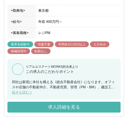
<勤務地>
東京都
<給与>
年収
400万円
～
<募集職種>
レジPM
業界未経験可
宅建不要
年間休日120日以上
土日休み
積極採用中
転勤なし
リアルエステートWORKS担当者より
この求人のこだわりポイント
同社は新宿に本社を構える《総合不動産会社》になります。オフィ
スや店舗の不動産仲介、不動産売買、管理（PM・BM）、建設工事
事業を展開しており、創業から16期連続黒字を実現している急成長
続きを読む >
中の企業となっています。グループ会社の立川ハウス工業は設立55
年以上の歴史を誇り、グループ会社とのネットワークが活かしなが
求人詳細を見る
ら紹介での取引も増加しており、売上も右肩上がりで成長を続けて
います。第二創業期を迎える同社は《新宿No.1》を目指して事業拡
大を進めており、組織強化と共に社員の皆さまが働きやすい環境整
備にも力を入れています。採用については何より人柄を重視してお