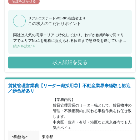
宅建を活かせる
リアルエステートWORKS担当者より
この求人のこだわりポイント
同社は人気の湾岸エリアに特化しており、わずか創業8年で同エリ
アでエリアNo.1を射程に捉えられる位置まで急成長を遂げていま
す。社員の平均年齢も28歳と若手社員が活躍しており、ベンチャー
続きを読む >
だからこそ不動産業界の固定観念にとらわれることなく成長を続け
ています。 業界の経験は一切問いません。現在も不動産業界未経験
求人詳細を見る
の転職組も活躍実績が多数あり、早くから効率よく成功体験を積み
重ねることができる職場の環境がございます。
賃貸管理営業職【リーダー職採用◎】不動産業界未経験も歓迎
／歩合給あり
【業務内容】

賃貸管理営業のリーダー職として、賃貸物件の
管理・不動産契約に関わる事務作業をお任せ致
します。

中央区・豊洲・有明・港区など東京都内でも人
気のベイエ...
<勤務地>
東京都