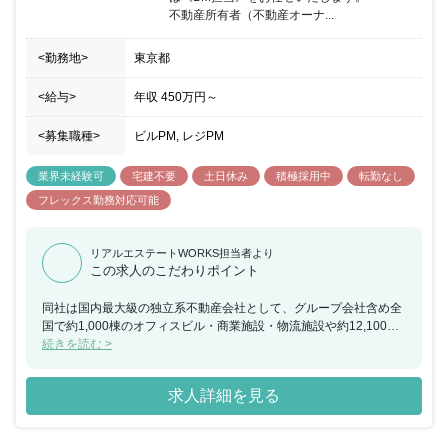
不動産所有者（不動産オーナ...
<勤務地>
東京都
<給与>
年収
450万円
～
<募集職種>
ビルPM, レジPM
業界未経験可
宅建不要
土日休み
積極採用中
転勤なし
フレックス勤務対応可能
リアルエステートWORKS担当者より
この求人のこだわりポイント
同社は国内最大級の独立系不動産会社として、グループ会社含め全
国で約1,000棟のオフィスビル・商業施設・物流施設や約12,100を
超える店舗施設のマネジメントを手掛けています。「日本株式会社
続きを読む >
の不動産部を目指します」をミッションに掲げ、不動産総合サービ
スプロバイダーとして、時代に合わせた不動産戦略を企画・立案し
求人詳細を見る
ており、適切で正しいサービスをお客様に提供し成長を続けていま
す。 同ポジションにおいては、経験・スキルに応じてPMまたはBM
担当としてご活躍いただく予定になります。業界未経験者も歓迎し