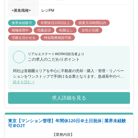
<募集職種>
レジPM
業界未経験可
年間休日120日以上
残業月20時間以内
積極採用中
宅建必須
転勤なし
女性が活躍
宅建を活かせる
時短勤務相談可能
リアルエステートWORKS担当者より
この求人のこだわりポイント
同社は首都圏エリアを中心に不動産の売却・購入・管理・リノベー
ションをワンストップで手掛ける企業となります。急成長中のベン
チャー企業として、創業以来7期連続で増収・増益を続けておりま
続きを読む >
す。賃貸管理のポジションでは職種・業種未経験者も積極的に採用
を進めており、未経験から不動産業界にチャレンジができ、長期的
求人詳細を見る
にキャリアを築きながら、将来の管理職候補としてご活躍いただけ
ます。年齢や年次に関係なく、働きぶりに応じて正当評価がされる
環境が整っており、モチベーションを高く保ちながら腰を据えて勤
務を継続できる環境がございます。また「完全週休2日制／残業少
東京【マンション管理】年間休120日＠土日祝休│業界未経験
なめ／長期休暇9連休年３回／転勤なし／各種手当充実」により、
可＠OJT
仕事とプライベートのメリハリを築きやすく、ワークライフバラン
スの実現も可能です。また社内にペットがおり、休憩時間等癒され
【業務内容】

ること間違いなしです。