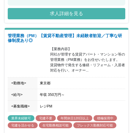
えており、アセットタイプの多様化・REIT事業への進出など新たな
チャレンジを積極的に行い、グループ全体で「投資ソリューション
求人詳細を見る
カンパニー」を目指している最中になります。 グループとしての中
長期的な目標を達成するために、同社においても組織人数を拡大・
増員を行い、これから事業を大きくしていくフェーズとなっており
ます。 個人ではなくチームとして業務を推進する風土があり、メン
管理業務（PM）【賃貸不動産管理】未経験者歓迎／丁寧な研
バ―同士で業務もサポートし合いながら業務を進めていける環境が
修制度あり◎
整っています。
【業務内容】

同社が管理する賃貸アパート・マンション等の
管理業務（PM業務）をお任せいたします。

賃貸物件で発生する修繕・リフォーム・入居者
対応を行い、オーナー...
<勤務地>
東京都
<給与>
年収
350万円
～
<募集職種>
レジPM
業界未経験可
宅建不要
年間休日120日以上
積極採用中
宅建を活かせる
在宅勤務相談可能
フレックス勤務対応可能