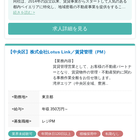
同社は、2014年の設立以来、賃貸事業からスタートして人気のある
都内ベイエリアに特化し、地域密着の不動産事業を提供をすること
で成長してまいりました。多種多様な商材を扱える『総合不動産』
続きを読む >
への成長ビジョンを掲げ、売買や投資（アセット）・管理（プロパ
ティ）など事業を多角化し、売上は8年連続で上昇中です。今回、
求人詳細を見る
賃貸管理営業職のマネージメントポジションとして経験豊富な方を
採用し、賃貸物件のオーナー様や入居者様へ満足度の高いサービス
や安定の提供や入居率で資産価値向上など実行していただきたいと
考えております。また、給与面や休暇、充実の福利厚生など働きや
【中央区】株式会社Lotus Link／賃貸管理（PM）
すい環境も整っており、転職による環境改善やキャリアアップを目
指している方にとって魅力的な環境です。
【業務内容】

賃貸管理営業として、お客様の不動産パートナ
ーとなり、賃貸物件の管理・不動産契約に関わ
る事務作業全般をお任せ致します。

湾岸エリア（中央区全域、豊洲...
<勤務地>
東京都
<給与>
年収
350万円
～
<募集職種>
レジPM
業界未経験可
年間休日120日以上
積極採用中
転勤なし