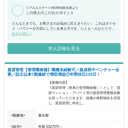
リアルエステートWORKS担当者より
この求人のこだわりポイント
どんなときでも、お客さまのお悩みに応えきりたい。 これはタイセ
イ・ハウジーが大切にしている考え方です。たとえ一人ひとりでは
応えきれない案件でも、総合不動産業として、チーム「タイセイ・
続きを読む >
ハウジー」としてなら、必ず応えることができる。私たちはそう考
えています。 その姿勢はタイセイ・ハウジーの支店や営業所にも表
求人詳細を見る
れています。 単なる「物件仲介の窓口」ではなく、さまざまな役割
の人材によってチームを構築しているため、管理の問題、オーナー
さまとしての問題など、どのようなご相談をお持ち頂いたとしても
必ず応えることができる体制ができています。 そして何より、それ
賃貸管理【管理職候補】職種未経験可／急成長中ベンチャー企
ぞれのポジションの社員が「どうすればお客さまの役に立てるの
業／設立以来7期連続で増収増益◎年間休日125日！
か」を、チーム一丸となって考えることをモットーとしています。
さらに、チームで応える姿勢は、「個」の成長を「組織」の成長に
【業務内容】

も繋げていける強みもあると考えています。
《賃貸管理（将来の管理職候補）》として、賃
貸マンション・アパート等の賃貸管理業務全般
を担っていただきます。組織の体制強化を目指
し、賃貸管理に特化し...
<勤務地>
東京都
<給与>
年収
532万円
～