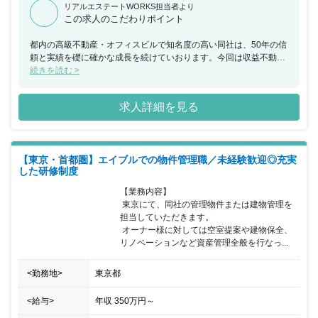
リアルエステートWORKS担当者より
この求人のこだわりポイント
都内の高級不動産・オフィスビルで知名度の高い同社は、50年の信
頼と実績を礎に確かな成長を続けていおります。今回は収益不動産
のプロパティ・マネジメントを担う専門事業部で新たなメンバーを
続きを読む >
募集します。都内で人気の高級賃貸マンションを管理し、収益の最
大化と資産価値向上をミッションに、あなた自身のキャリアのワン
求人詳細を見る
ランクアップを目指していただけます。入社後研修のほか、先輩同
行のOJTで仕事の流れを学び、手厚い研修やマニュアルなども用い
ながら、まずは1棟の管理を担えるように、しっかりとサポートし
ていきます。現在、20～40代の12名のPMが活躍中しており非常に
【東京・首都圏】エイブルでの物件管理職／未経験歓迎◎充実
フラットな環境です。スキルに合わせて部門研修・チューター制
した研修制度
度・リスクマネジメント研修など各種研修をご用意しております。
「KEN社会人大学制度」では80以上の自己啓発支援や、社内講習な
【業務内容】

どの支援体制も充実しています。将来のキャリアパス年1回のキャ
 東京にて、同社の管理物件または建物管理を
リアアッププラン、自己申告制度をはじめ、実績に応じた評価によ
担当していただきます。

るキャリアアップが可能です。まずは高級物件、外国人専用物件な
 オーナー様に対しては空室提案や建物保全、
ど担当物件の難易度アップに挑戦しPMとしてスキルを磨いていき
リノベーションなど資産管理全般を行なっ...
ながら、管理職のポストも目指せます。オーナー様に貢献し、信頼
の輪を拡げるやりがいクライアントは不動産ファンド等のプロオー
<勤務地>
東京都
ナーがメイン。例えば、一つの管理物件がうまく運営・管理される
と別の所有物件の運営を任されることもあり、信頼が次の案件につ
ながります。また、それだけでなく担当した物件が購入時より高値
<給与>
年収
350万円
～
で売却できればPMの力量が評価され、大きな達成感を味わうこと