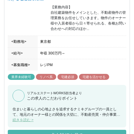
【業務内容】

自社建築物件をメインとした、不動産物件の管
理業務をお任せしていきます。物件のオーナー
様や入居者様から日々寄せられる、各種お問い
合わせへの対応のほか...
<勤務地>
東京都
<給与>
年収
300万円
～
<募集職種>
レジPM
業界未経験可
リノベ系
宅建必須
宅建を活かせる
リアルエステートWORKS担当者より
この求人のこだわりポイント
住まいと暮らしの心地よさを追求するナミキグループの一員とし
て、地元のオーナー様との関係を大切に、不動産売買・仲介事業を
展開してまいりました。グループの幅広いネットワークをいかし、
続きを読む >
不動産の資産価値を最大限に活かすお手伝いが私たちの大きな役割
のひとつです。同時に、同社で働く一人ひとりが、ご相談者様のニ