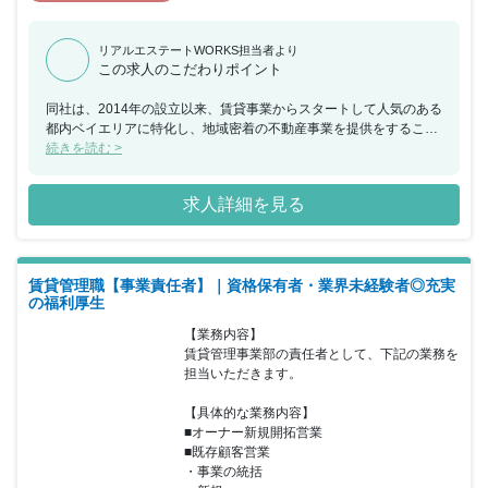
リアルエステートWORKS担当者より
この求人のこだわりポイント
同社は、2014年の設立以来、賃貸事業からスタートして人気のある
都内ベイエリアに特化し、地域密着の不動産事業を提供をすること
で成長してまいりました。多種多様な商材を扱える『総合不動産』
続きを読む >
への成長ビジョンを掲げ、売買や投資（アセット）・管理（プロパ
ティ）など事業を多角化し、売上は8年連続で上昇中です。今回、
求人詳細を見る
賃貸管理営業職のサブマネージメントポジションとして経験豊富な
方を採用し、賃貸物件のオーナー様や入居者様へ満足度の高いサー
ビスや安定の提供や入居率で資産価値向上など実行していただきた
いと考えております。また、給与面や休暇、充実の福利厚生など働
賃貸管理職【事業責任者】｜資格保有者・業界未経験者◎充実
きやすい環境も整っており、転職による環境改善やキャリアアップ
の福利厚生
を目指している方にとって魅力的な環境です。
【業務内容】

賃貸管理事業部の責任者として、下記の業務を
担当いただきます。

【具体的な業務内容】

■オーナー新規開拓営業

■既存顧客営業

・事業の統括
