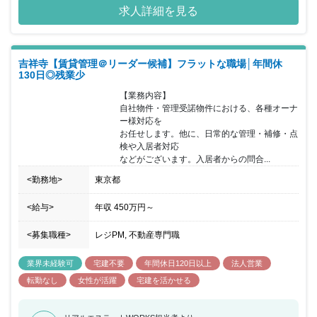
求人詳細を見る
気です。 マンション管理未経験の中途入社者も多く、 業務未経験
からでも馴染み安い雰囲気です。 仕事柄、マンションの理事会等で
数時間や半日程度の休日出勤も 平均月4日程発生しますが、振替休
日取得実績は100%で、 充実したワークライフバランスを実現でき
吉祥寺【賃貸管理＠リーダー候補】フラットな職場│年間休
ます。 「社員が安心して働ける環境」をつくることが大切であると
130日◎残業少
考え、 結果だけでなくプロセスも評価点に加え、昇給・昇格を 実
現しやすくしていたり、目指すキャリアプランに沿っての 目標設定
【業務内容】

を行っています。 ■モリモトグループについて: 分譲マンションの開
自社物件・管理受諾物件における、各種オーナ
発デベロッパー(株)モリモトを中核に、 一戸建て開発デベロッパー
ー様対応を

(株)モリモトホーム、 マンション管理会社(株)モリモトクオリテ
お任せします。他に、日常的な管理・補修・点
ィ、 不動産流動化会社(株)モリモトソリューションの 不動産関連企
検や入居者対応

業4社の集合による総合不動産グループです。 首都圏を中心に、ハ
などがございます。入居者からの問合...
イクオリティーなデザイナーズマンションの 開発・販売を行なう株
式会社モリモトです。 そのグループ会社として1988年に設立され
<勤務地>
東京都
た同社は、 お客様の視点に立った管理業務でマンションライフを
快適にすることを目指しています。 ■事業内容: ・マンション・ビル
<給与>
年収
450万円
～
の総合管理業務(会計・出納業務、 建物設備の保守・保全・清掃等)
・マンションの修繕業務(建物設備の診断・設計監理・ 長期修繕計
<募集職種>
レジPM, 不動産専門職
画) ・マンション・ビルの賃貸管理業務 ・住宅関連商品の紹介・代
理店業務 ・損害保険代理店業務 ■事業特徴: 人気の高い城南、横
業界未経験可
宅建不要
年間休日120日以上
法人営業
浜、川崎を中心にマンション管理を 展開しています。 高品質な住
環境にこだわるモリモトグループの管理会社として、 信頼感のある
転勤なし
女性が活躍
宅建を活かせる
サービスの提供をモットーに お客様に安心と快適をお届けします。
■就業環境: 同社は会社の取り組みとして、有給消化を奨励していま