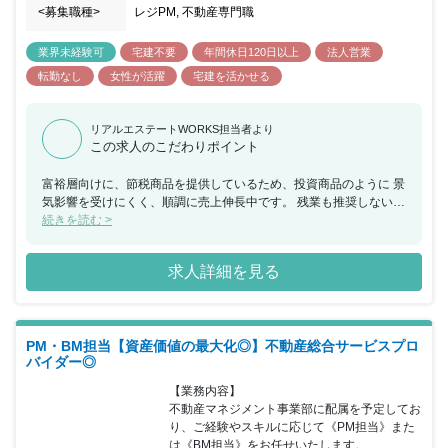
<募集職種>
レジPM, 不動産専門職
業界未経験可
宅建不要
年間休日120日以上
法人営業
転勤なし
女性が活躍
宅建を活かせる
リアルエステートWORKS担当者より
この求人のこだわりポイント
富裕層向けに、節税商品を提供しているため、投資商品のように 景
気影響を受けにくく、順調に売上伸長中です。 残業も推奨しないた
め、働きやすい環境です。 （全社平均：9時間/月の残業時間※昨年
続きを読む >
実績） 適切な人員配置・諸業務のアウトソーシングを積極的に 行
っており、残業を推奨しない社風のため長期的に 働きやすい環境で
求人詳細を見る
す。業界特有のインセンティブ制度もあえて 採用せず、チーム組織
全体で売上をあげていくことで、 健全な組織形成を実現していま
す。 配属先である、賃貸管理部は現在６名にて構成をされておりま
す。 全社的に、中途入社の方が多く、フラットに意見を言える 環
PM・BM担当【資産価値の最大化◎】不動産総合サービスプロ
境です。同社では、土地の仕入れ～設計・施工管理などを 一気通貫
バイダー◎
で行っている点が特徴です。 代表による三方良しの考え方を大切に
しており、顧客のみならず 同社社員のことも考えた経営をしており
【業務内容】

ます。
不動産マネジメント事業部に配属を予定してお
り、ご経験やスキルに応じて《PM担当》また
は《BM担当》をお任せいたします。
