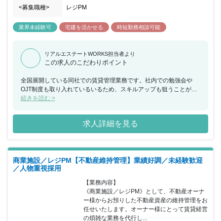
のできるお仕事になります。
<募集職種>
レジPM
業界未経験可
宅建を活かせる
時短勤務相談可能
リアルエステートWORKS担当者より
この求人のこだわりポイント
全国展開している同社での賃貸管理業務です。社内での勉強会や
OJT制度も取り入れているいるため、スキルアップも狙うことがで
きます。
続きを読む >
求人詳細を見る
商業施設／レジPM【不動産維持管理】業績好調／未経験歓迎
／人物重視採用
【業務内容】

《商業施設／レジPM》として、不動産オーナ
ー様からお預りした不動産資産の維持管理をお
任せいたします。オーナー様にとって賃貸経営
の煩雑な業務を代行し...