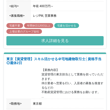
動産ネットワーク「センチュリー21」の加盟店として、未経験の方
<給与>
年収
400万円
～
も充実の研修制度で、プロに育てます。 3.仲間同士で楽しく競い合
う。働く仲間は、ライバルであると同時にお客様のために、同じ思
いを共有する仲間。だから、プレミアムライフでは常に職場が良い
<募集職種>
レジPM, 営業事務
雰囲気であるように、仲間同士のコミュニケーションを大事にして
います。海外旅行獲得キャンペーンなどの楽しいイベントも開催し
宅建不要
年間休日120日以上
宅建を活かせる
ながら、日々の仕事を楽しんで競い合えるような工夫をしていま
上場企業のグループ会社
す。あなた自身がもっとこういう取り組みをしたいと思えば、みん
なでそのアイデアにきちんと耳を傾けます。20代から50代まで世代
求人詳細を見る
を超えて同じ思いを持った仲間達があなたとお会いできることを楽
しみに待っています。
東京【賃貸管理】スキル活かせる＠宅地建物取引士│資格手当
◎週休2日
【業務内容】

賃貸管理の東京担当として業務を担っていただ
きます。

仲介業者へ営業を行い、入居者の募集を推進す
るなどの

不動産賃貸管理における業務をお願います。

...
<勤務地>
東京都