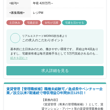
<給与>
年収
420万円
～
<募集職種>
レジPM
土日休み
宅建必須
女性が活躍
宅建を活かせる
リアルエステートWORKS担当者より
この求人のこだわりポイント
基本的に土日休みのため、働きやすい環境です。 昇給は年4回あり
ますし、宅建保有者は毎月資格手当として 5万円支給されるのも魅
力です。 月給も安定して高いことからも、腰を据えて働きたい方
続きを読む >
に、 特におすすめの求人です。
求人詳細を見る
賃貸管理【管理職候補】職種未経験可／急成長中ベンチャー企
業／設立以来7期連続で増収増益◎年間休日125日！
【業務内容】

《賃貸管理（将来の管理職候補）》として、賃
貸マンション・アパート等の賃貸管理業務全般