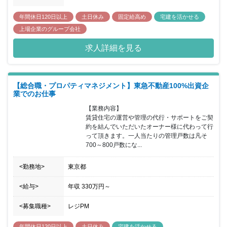
年間休日120日以上
土日休み
固定給高め
宅建を活かせる
上場企業のグループ会社
求人詳細を見る
【総合職・プロパティマネジメント】東急不動産100%出資企
業でのお仕事
【業務内容】

賃貸住宅の運営や管理の代行・サポートをご契
約を結んでいただいたオーナー様に代わって行
って頂きます。一人当たりの管理戸数は凡そ
700～800戸数にな...
<勤務地>
東京都
<給与>
年収
330万円
～
<募集職種>
レジPM
年間休日120日以上
土日休み
宅建を活かせる