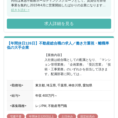
同社は東急不動産ホールディングスグループとして、賃貸住宅管理
事業を集約し2015年4月に営業開始したばかりの企業になります。
親会社の規模を背景に今後も事業拡大が予想されている企業です。
続きを読む >
求人詳細を見る
【年間休日126日】不動産総合職の求人／働き方重視・離職率
低の大手企業
【業務内容】

入社後は総合職としての配属となり、「マンシ
ョン管理業務」「企画業務」「受託営業」「技
術・工事業務」のいずれかを担当して頂きま
す。配属部署に関しては...
<勤務地>
東京都, 埼玉県, 千葉県, 神奈川県, 愛知県
<給与>
年収
400万円
～
<募集職種>
レジPM, 不動産専門職
宅建不要
年間休日120日以上
土日休み
固定給高め