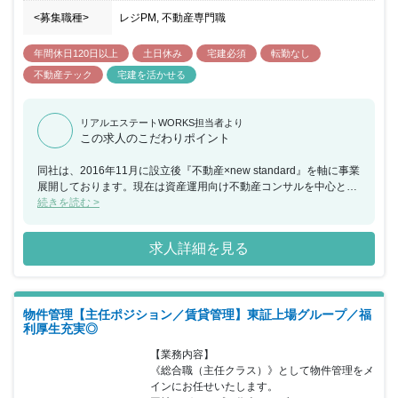
画) ・マンション・ビルの賃貸管理業務 ・住宅関連商品の紹介・代
<募集職種>
レジPM, 不動産専門職
理店業務 ・損害保険代理店業務 ■事業特徴: 人気の高い城南、横
浜、川崎を中心にマンション管理を 展開しています。 高品質な住
年間休日120日以上
土日休み
宅建必須
転勤なし
環境にこだわるモリモトグループの管理会社として、 信頼感のある
サービスの提供をモットーに お客様に安心と快適をお届けします。
不動産テック
宅建を活かせる
■就業環境: 同社は会社の取り組みとして、有給消化を奨励していま
す。 夏期休暇は5日間取得を推奨し、休日と組み合わせると 最大9
日連続の休日が取得可能のため、プライベートな 時間も充実させる
リアルエステートWORKS担当者より
この求人のこだわりポイント
ことが可能です。
同社は、2016年11月に設立後『不動産×new standard』を軸に事業
展開しております。現在は資産運用向け不動産コンサルを中心と
し、マンスリー事業、自社ブランドマンション開発の計画など、
続きを読む >
様々な事業を創ってきました。2019年39億、2020年68億、2021年
97億円、そして今期は150億円売上見込と、コロナ禍に一切影響し
求人詳細を見る
ないビジネスモデルで成長を続けています。現在、約1,340戸を管
理しており、設立以来、販売戸数が順調に伸び、それに伴い、管理
戸数も急増し、来期は2,600戸まで伸びることが見込まれているこ
とから今回、リーシング経験を活かして賃貸管理スタッフとして入
物件管理【主任ポジション／賃貸管理】東証上場グループ／福
居者募集から管理・対応まで幅広くご担当いただける方を求めてい
利厚生充実◎
ます。同社の魅力として、ペーパーレス化を進めており従来の賃貸
管理の概念を変え、紙からデジタルへ、さらなる効率化を図るため
【業務内容】

に業務改善を行っています。また、リーシング業務としてはキャン
《総合職（主任クラス）》として物件管理をメ
ペーンを打ち出すなど工夫をして入居率の担保を行っていますので
インにお任せいたします。

そういったことに強い方や経験のある方だと経験を活かして即戦力