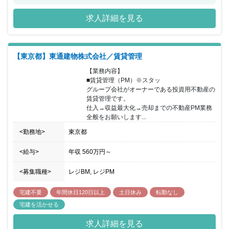
デルを構築し、創業以来、堅実に成長を続けてきました。新築マン
ション価格の高騰、住宅ローン金利の低下等の追い風を受けて、 中
求人詳細を見る
古マンション市場も拡大する中、直近では営業展開エリアを全国に
拡大する戦略が奏功し、中古マンション業界のリーディングカンパ
ニーとして、2021年には業界NO1の売上規模となりました。※ご
入社後、ご経験にあわせ、主にスター・マイカ株式会社（グループ
【東京都】東通建物株式会社／賃貸管理
会社）で保有している物件の管理を担う「スター・マイカ・プロパ
ティ株式会社」もしくは、グループ外の投資家様が保有する収益用
【業務内容】

不動産の賃貸管理・売買仲介を担う「スター・マイカ・アセット・
■賃貸管理（PM）※スタッ

パートナーズ株式会社」のどちらかに出向いただきます。 【社風】
グループ会社がオーナーである投資用不動産の
全社員の約70％が中途入社の社員です。金融業界等、異業種からの
賃貸管理です。

転職組も活躍しており、「いかにも不動産会社」のような雰囲気で
仕入→収益最大化→売却までの不動産PM業務
はありません。社長含む役職者も全員「さん付け」で呼び合うな
全般をお願いします...
ど、コミュニケーションはオープン＆フラット。 面接時、オフィス
内の見学も可能ですので、実際に働く環境をご覧いただけます！
<勤務地>
東京都
【ワークバランス】 メリハリを持って業務を行う社員が多く、働く
時は働き、休む時はしっかり休むというスタイルのため、平均残業
<給与>
年収
560万円
～
時間は18時間/月程度となっています。（繁忙期等超える場合があ
ります）フレックス制度も導入しており、業務の繁閑にあわせ就業
<募集職種>
レジBM, レジPM
時間を調整することが可能です。 【若手活躍】 会社全体の平均年
齢33歳と比較的若手層が多く、活気ある雰囲気です。また、産休育
宅建不要
年間休日120日以上
土日休み
転勤なし
休取得率も100％となっており、ライフステージの変化があっても
働きやすい環境です。男女比は、男性5：女性5です。
宅建を活かせる
求人詳細を見る