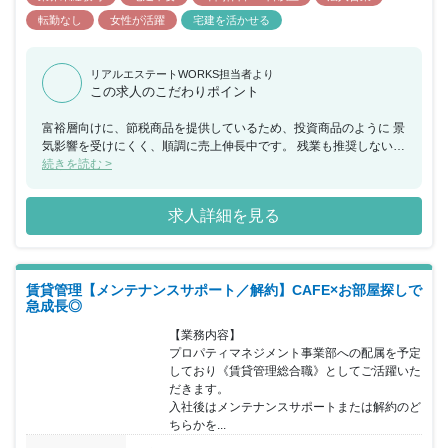
転勤なし
女性が活躍
宅建を活かせる
リアルエステートWORKS担当者より
この求人のこだわりポイント
富裕層向けに、節税商品を提供しているため、投資商品のように 景
気影響を受けにくく、順調に売上伸長中です。 残業も推奨しないた
め、働きやすい環境です。 （全社平均：9時間/月の残業時間※昨年
続きを読む >
実績） 適切な人員配置・諸業務のアウトソーシングを積極的に 行
っており、残業を推奨しない社風のため長期的に 働きやすい環境で
求人詳細を見る
す。業界特有のインセンティブ制度もあえて 採用せず、チーム組織
全体で売上をあげていくことで、 健全な組織形成を実現していま
す。 配属先である、賃貸管理部は現在６名にて構成をされておりま
す。 全社的に、中途入社の方が多く、フラットに意見を言える 環
賃貸管理【メンテナンスサポート／解約】CAFE×お部屋探しで
境です。同社では、土地の仕入れ～設計・施工管理などを 一気通貫
急成長◎
で行っている点が特徴です。 代表による三方良しの考え方を大切に
しており、顧客のみならず 同社社員のことも考えた経営をしており
【業務内容】

ます。
プロパティマネジメント事業部への配属を予定
しており《賃貸管理総合職》としてご活躍いた
だきます。

入社後はメンテナンスサポートまたは解約のど
ちらかを...