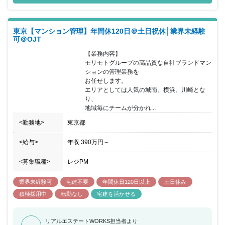
ます。年齢や年次に関係なく、働きぶりに応じて正当評価がされる
環境が整っており、モチベーションを高く保ちながら腰を据えて勤
務を継続できる環境がございます。また「完全週休2日制／残業少
東京【マンション管理】年間休120日＠土日祝休│業界未経験
なめ／長期休暇9連休年３回／転勤なし／各種手当充実」により、
可＠OJT
仕事とプライベートのメリハリを築きやすく、ワークライフバラン
スの実現も可能です。また社内にペットがおり、休憩時間等癒され
【業務内容】

ること間違いなしです。
モリモトグループの高品質な自社ブランドマン
ションの管理業務を

お任せします。

エリアとしては人気の城南、横浜、川崎とな
り、

地域毎にチームが分かれ...
<勤務地>
東京都
<給与>
年収
390万円
～
<募集職種>
レジPM
業界未経験可
宅建不要
年間休日120日以上
土日休み
積極採用中
転勤なし
宅建を活かせる
リアルエステートWORKS担当者より