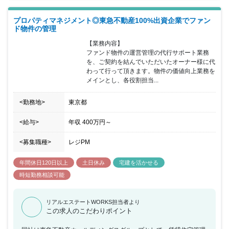
プロパティマネジメント◎東急不動産100%出資企業でファン
ド物件の管理
【業務内容】

ファンド物件の運営管理の代行サポート業務
を、ご契約を結んでいただいたオーナー様に代
わって行って頂きます。物件の価値向上業務を
メインとし、各役割担当...
<勤務地>
東京都
<給与>
年収
400万円
～
<募集職種>
レジPM
年間休日120日以上
土日休み
宅建を活かせる
時短勤務相談可能
リアルエステートWORKS担当者より
この求人のこだわりポイント