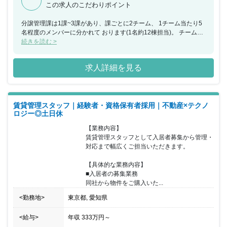
この求人のこだわりポイント
分譲管理課は1課~3課があり、課ごとに2チーム、 1チーム当たり5
名程度のメンバーに分かれて おります(1名約12棟担当)。 チーム制
により、常に情報共有を行う仕組みが作られ、 チームのメンバーが
続きを読む >
互いにフォローし合える体制が 出来上がっています。そのため何か
トラブルが起こっても一人 で悩むのでなく、何でも相談できる雰囲
求人詳細を見る
気です。 マンション管理未経験の中途入社者も多く、 業務未経験
からでも馴染み安い雰囲気です。 仕事柄、マンションの理事会等で
数時間や半日程度の休日出勤も 平均月4日程発生しますが、振替休
日取得実績は100%で、 充実したワークライフバランスを実現でき
賃貸管理スタッフ｜経験者・資格保有者採用｜不動産×テクノ
ます。 「社員が安心して働ける環境」をつくることが大切であると
ロジー◎土日休
考え、 結果だけでなくプロセスも評価点に加え、昇給・昇格を 実
現しやすくしていたり、目指すキャリアプランに沿っての 目標設定
【業務内容】

を行っています。 ■モリモトグループについて: 分譲マンションの開
賃貸管理スタッフとして入居者募集から管理・
発デベロッパー(株)モリモトを中核に、 一戸建て開発デベロッパー
対応まで幅広くご担当いただきます。

(株)モリモトホーム、 マンション管理会社(株)モリモトクオリテ
ィ、 不動産流動化会社(株)モリモトソリューションの 不動産関連企
【具体的な業務内容】

業4社の集合による総合不動産グループです。 首都圏を中心に、ハ
■入居者の募集業務

イクオリティーなデザイナーズマンションの 開発・販売を行なう株
同社から物件をご購入いた...
式会社モリモトです。 そのグループ会社として1988年に設立され
た同社は、 お客様の視点に立った管理業務でマンションライフを
<勤務地>
東京都, 愛知県
快適にすることを目指しています。 ■事業内容: ・マンション・ビル
の総合管理業務(会計・出納業務、 建物設備の保守・保全・清掃等)
<給与>
年収
333万円
～
・マンションの修繕業務(建物設備の診断・設計監理・ 長期修繕計