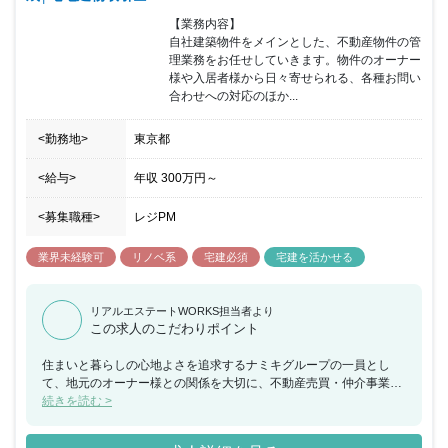
【業務内容】

自社建築物件をメインとした、不動産物件の管
理業務をお任せしていきます。物件のオーナー
様や入居者様から日々寄せられる、各種お問い
合わせへの対応のほか...
<勤務地>
東京都
<給与>
年収
300万円
～
<募集職種>
レジPM
業界未経験可
リノベ系
宅建必須
宅建を活かせる
リアルエステートWORKS担当者より
この求人のこだわりポイント
住まいと暮らしの心地よさを追求するナミキグループの一員とし
て、地元のオーナー様との関係を大切に、不動産売買・仲介事業を
展開してまいりました。グループの幅広いネットワークをいかし、
続きを読む >
不動産の資産価値を最大限に活かすお手伝いが私たちの大きな役割
のひとつです。同時に、同社で働く一人ひとりが、ご相談者様のニ