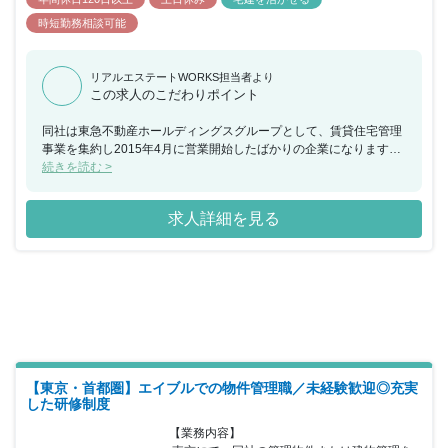
時短勤務相談可能
リアルエステートWORKS担当者より
この求人のこだわりポイント
同社は東急不動産ホールディングスグループとして、賃貸住宅管理
事業を集約し2015年4月に営業開始したばかりの企業になります。
親会社の規模を背景に今後も事業拡大が予想されている企業です。
続きを読む >
求人詳細を見る
【東京・首都圏】エイブルでの物件管理職／未経験歓迎◎充実
した研修制度
【業務内容】
