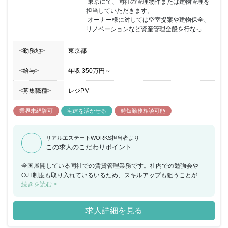
 東京にて、同社の管理物件または建物管理を
担当していただきます。

 オーナー様に対しては空室提案や建物保全、
リノベーションなど資産管理全般を行なっ...
<勤務地>
東京都
<給与>
年収
350万円
～
<募集職種>
レジPM
業界未経験可
宅建を活かせる
時短勤務相談可能
リアルエステートWORKS担当者より
この求人のこだわりポイント
全国展開している同社での賃貸管理業務です。社内での勉強会や
OJT制度も取り入れているいるため、スキルアップも狙うことがで
きます。
続きを読む >
求人詳細を見る