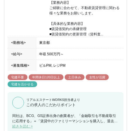
【業務内容】

ご経験に合わせて、不動産賃貸管理に関わる
様々な業務をお願いします。

【具体的な業務内容】

■賃貸借契約の承継管理

■賃貸借契約の更新管理（賃料査...
<勤務地>
東京都
<給与>
年収
500万円
～
<募集職種>
ビルPM, レジPM
宅建不要
年間休日120日以上
土日休み
女性が活躍
宅建を活かせる
リアルエステートWORKS担当者より
この求人のこだわりポイント
同社は、BCG、GS証券出身の創業者が、「金融取引を不動産取引
に応用する」＝「賃貸中のファミリーマンションを購入し、退去後
にリノベーションを行って販売する」というユニークなビジネスモ
続きを読む >