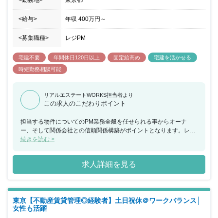
<給与>
年収
400万円
～
<募集職種>
レジPM
宅建不要
年間休日120日以上
固定給高め
宅建を活かせる
時短勤務相談可能
リアルエステートWORKS担当者より
この求人のこだわりポイント
担当する物件についてのPM業務全般を任せられる事からオーナ
ー、そして関係会社との信頼関係構築がポイントとなります。レジ
デンスPMの経験をお持ちの方で、更に入居者募集の実務経験があ
続きを読む >
る方大歓迎です！
求人詳細を見る
東京【不動産賃貸管理◎経験者】土日祝休＠ワークバランス│
女性も活躍