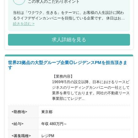
この求人のこだわりポイント
当社は「ワクワク、生きる」をテーマに、お客様の人生設計に関わ
るライフデザインカンパニーを目指している企業です。 休日はお好
きなタイミング取得ができ、加えて福利厚生面では、交通費全額支
続きを読む >
給・コミュニケーション手当・資格手当等、様々な制度を利用可能
です。 今回のポジションではご入居者様とオーナー様をつなぐ立場
求人詳細を見る
として、双方の顧客に寄り添った対応を行っていただける方をぜひ
お待ちしております。
世界23拠点の大型グループ企業◎レジデンスPMを担当頂きま
す
【業務内容】

1969年5月の設立以降、日本におけるリースビ
ジネスのリーディングカンパニーの一社として
業界を牽引しております。同社の不動産リース
事業部にてレジデ...
<勤務地>
東京都
<給与>
年収
480万円
～
<募集職種>
レジPM