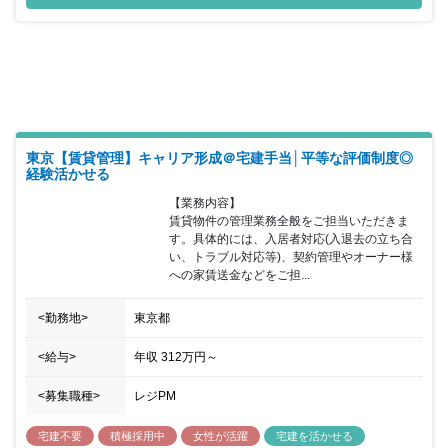
東京【賃貸管理】キャリア形成＠宅建手当│平等な評価制度◎
経験活かせる
【業務内容】

賃貸物件の管理業務全般をご担当いただきま
す。具体的には、入居者対応(入退去の立ち合
い、トラブル対応等)、契約管理やオーナー様
への家賃送金などをご担...
<勤務地>
東京都
<給与>
年収
312万円
～
<募集職種>
レジPM
宅建不要
積極採用中
女性が活躍
宅建を活かせる