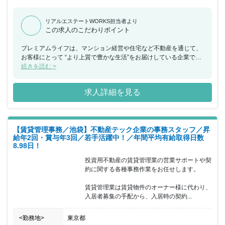
リアルエステートWORKS担当者より
この求人のこだわりポイント
プレミアムライフは、マンション経営や住宅など不動産を通じて、
お客様にとって “より上質で豊かな生活”をお届けしている企業で
す。最高の商品、最高のホスピタリティを心がけ、お客様との信頼
続きを読む >
関係を築いています。そんな同社の最大の活力は、目の前にいるひ
とりひとりのお客様の笑顔です。その笑顔を日々、生み出すため
求人詳細を見る
に、全力を尽くすのがプレミアムライフの仕事です。お客様も、自
分自身にもプレミアムライフを。ともに実現したいと思われた方は
是非ご応募ください。昇給昇格の見える化を徹底し、平等な評価基
準があるのでしっかりと目標をもって働くことができ、成果に応じ
【賃貸管理事務／池袋】不動産テック企業の事務スタッフ／昇
てキャリアアップが実現できます。※宅建資格をお持ちの方は月 2
給年2回・賞与年3回／若手活躍中！／年間平均有給取得日数
万円の資格手当があります 1.大事なことは、「人の役に立ちたい」
8.98日！
という思い。プレミアムライフは経験よりも思いを大事にします。
だから、これまで加わった仲間の多くは未経験からスタートしてい
投資用不動産の賃貸管理業の営業サポートや契
ます。雑貨の販売員から、アパレル店員まで、不動産の仕事にはこ
約に関する各種事務作業をお任せします。

れまで縁がなかった人がたくさんいます。「お客様の笑顔が見た
い！」「人の役に立ちたい！」あなたのそうした熱意を、同社とい
賃貸管理業は賃貸物件のオーナー様に代わり、
っしょに形にしていきましょう。 2.未経験でも安心の研修制度。あ
入居者募集の手配から、入居時の契約...
なたの熱意や思いは大切です。ですが、もちろん、皆さんがしっか
りこの仕事に必要な知識や技術を身につけるためのバックアップも
<勤務地>
東京都
会社としてしっかりサポートさせていただきます。世界最大級の不