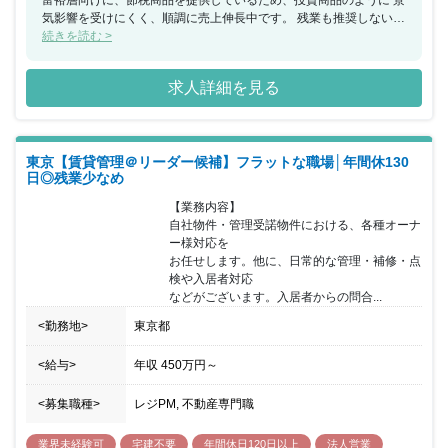
富裕層向けに、節税商品を提供しているため、投資商品のように 景
気影響を受けにくく、順調に売上伸長中です。 残業も推奨しないた
め、働きやすい環境です。 （全社平均：9時間/月の残業時間※昨年
続きを読む >
実績） 適切な人員配置・諸業務のアウトソーシングを積極的に 行
っており、残業を推奨しない社風のため長期的に 働きやすい環境で
求人詳細を見る
す。業界特有のインセンティブ制度もあえて 採用せず、チーム組織
全体で売上をあげていくことで、 健全な組織形成を実現していま
す。 配属先である、賃貸管理部は現在６名にて構成をされておりま
す。 全社的に、中途入社の方が多く、フラットに意見を言える 環
東京【賃貸管理＠リーダー候補】フラットな職場│年間休130
境です。同社では、土地の仕入れ～設計・施工管理などを 一気通貫
日◎残業少なめ
で行っている点が特徴です。 代表による三方良しの考え方を大切に
しており、顧客のみならず 同社社員のことも考えた経営をしており
【業務内容】

ます。
自社物件・管理受諾物件における、各種オーナ
ー様対応を

お任せします。他に、日常的な管理・補修・点
検や入居者対応

などがございます。入居者からの問合...
<勤務地>
東京都
<給与>
年収
450万円
～
<募集職種>
レジPM, 不動産専門職
業界未経験可
宅建不要
年間休日120日以上
法人営業