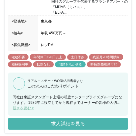
同社のグループを代表するブランドアパートの
として活躍していただけます。
『MIJAS（ミハス）』

『ELFA...
<勤務地>
東京都
<給与>
年収
450万円
～
<募集職種>
レジPM
宅建不要
年間休日120日以上
土日休み
残業月20時間以内
積極採用中
転勤なし
宅建を活かせる
時短勤務相談可能
リアルエステートWORKS担当者より
この求人のこだわりポイント
同社は東証スタンダード上場の明豊エンタープライズグループにな
ります。 1986年に設立してから現在までオーナーの皆様の大切な
不動産・資産を 管理・運営を手掛けており、着実に管理戸数を増加
続きを読む >
させています。 サブリース（家賃保証）事業／代理事業／PM事業
を中心として賃貸管理業務 を手掛け、不動産価値を高めるトータル
求人詳細を見る
サポートを行っています。 現在は物件管理部門の人員の強化を進め
ており、更なる事業拡大フェーズに 突入しており、事業拡大に備え
た採用募集となっております。 上場企業グループの安定性があり、