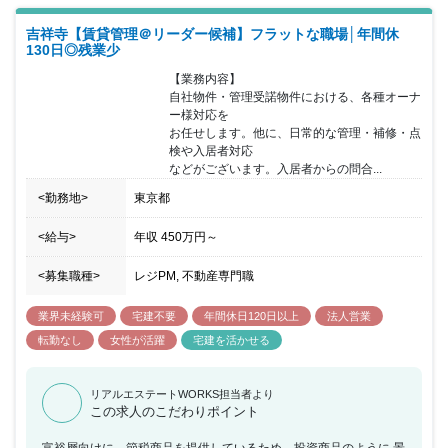
福利厚生が充実している点も同ポジション の魅力の一つです。 年
吉祥寺【賃貸管理＠リーダー候補】フラットな職場│年間休
間休日127日以上／残業月30時間未満／土日休み／各種手当充実な
130日◎残業少
ど、 安心して腰を据えて働ける環境が同社には整っています。
【業務内容】

自社物件・管理受諾物件における、各種オーナ
ー様対応を

お任せします。他に、日常的な管理・補修・点
検や入居者対応

などがございます。入居者からの問合...
<勤務地>
東京都
<給与>
年収
450万円
～
<募集職種>
レジPM, 不動産専門職
業界未経験可
宅建不要
年間休日120日以上
法人営業
転勤なし
女性が活躍
宅建を活かせる
リアルエステートWORKS担当者より
この求人のこだわりポイント