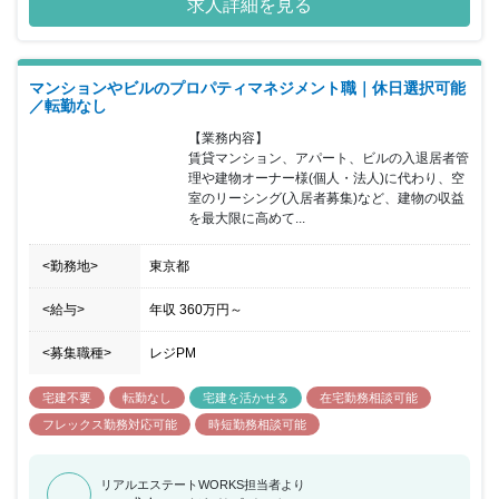
求人詳細を見る
ーズにいつでもお応えできるように、それぞれのキャリアを自由に
磨くことができ、心地よく働くことができる職場環境の構築にも力
をいれております。激しい変化の時代を迎え、不動産業界には追い
風が吹いています。私たちは、今を新しい価値提案のチャンスとと
マンションやビルのプロパティマネジメント職｜休日選択可能
らえ、より多くのお客様にご満足いただける、トータルプロフェッ
／転勤なし
ショナルカンパニーを目指します。 ■1937年創業。東京都板橋区を
拠点とした地域密着の安定企業。 ■入居率99％以上を誇るデザイン
【業務内容】

アパートをはじめ、木造1,000棟以上、RC造500棟以上の建築実績
賃貸マンション、アパート、ビルの入退居者管
があります。 ■東武東上線沿いのエリアに根差し、賃貸仲介会社を
理や建物オーナー様(個人・法人)に代わり、空
運営。ファミリーから単身者向けの物件を扱っています。 ■グルー
室のリーシング(入居者募集)など、建物の収益
プ内で住宅の施工から賃貸・売買仲介、物件管理、リフォームま
を最大限に高めて...
で、一貫したサービスを提供しております。 ■働きやすい環境で勤
続年数の長い社員も多く、腰を据えて長期的にキャリアを積むこと
<勤務地>
東京都
が出来ます。
<給与>
年収
360万円
～
<募集職種>
レジPM
宅建不要
転勤なし
宅建を活かせる
在宅勤務相談可能
フレックス勤務対応可能
時短勤務相談可能
リアルエステートWORKS担当者より