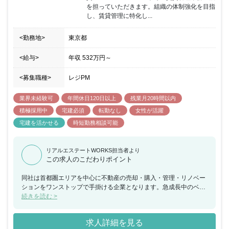
を担っていただきます。組織の体制強化を目指
し、賃貸管理に特化し...
<勤務地>
東京都
<給与>
年収
532万円
～
<募集職種>
レジPM
業界未経験可
年間休日120日以上
残業月20時間以内
積極採用中
宅建必須
転勤なし
女性が活躍
宅建を活かせる
時短勤務相談可能
リアルエステートWORKS担当者より
この求人のこだわりポイント
同社は首都圏エリアを中心に不動産の売却・購入・管理・リノベー
ションをワンストップで手掛ける企業となります。急成長中のベン
チャー企業として、創業以来7期連続で増収・増益を続けておりま
続きを読む >
す。賃貸管理のポジションでは職種・業種未経験者も積極的に採用
を進めており、未経験から不動産業界にチャレンジができ、長期的
求人詳細を見る
にキャリアを築きながら、将来の管理職候補としてご活躍いただけ