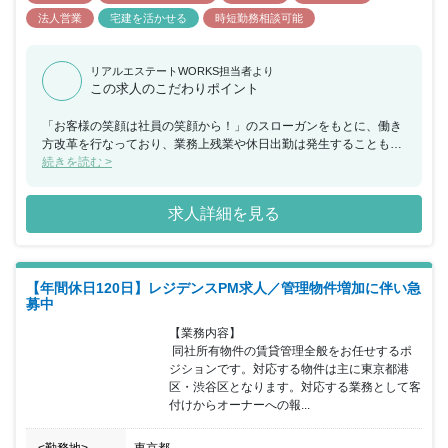
法人営業
宅建を活かせる
時短勤務相談可能
リアルエステートWORKS担当者より
この求人のこだわりポイント
「お客様の笑顔は社員の笑顔から！」のスローガンをもとに、働き
方改革を行なっており、業務上残業や休日出勤は発生することもあ
りますが、自身で出社時間や代休取得の調整を行うことができま
続きを読む >
す。そのためか、離職率が非常に低いため、次の会社では長く働き
たいと考えている方におススメの求人です。
求人詳細を見る
【年間休日120日】レジデンスPM求人／管理物件増加に伴い急
募中
【業務内容】

 同社所有物件の賃貸管理全般をお任せするポ
ジションです。対応する物件は主に東京都港
区・渋谷区となります。対応する業務として客
付けからオーナーへの報...
<勤務地>
東京都