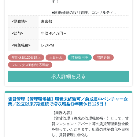
す！

下いたします。
■建築/修繕の設計管理、コンサルティ...
<勤務地>
東京都
<給与>
年収
484万円
～
<募集職種>
レジPM
年間休日120日以上
土日休み
積極採用中
宅建必須
フレックス勤務対応可能
求人詳細を見る
賃貸管理【管理職候補】職種未経験可／急成長中ベンチャー企
業／設立以来7期連続で増収増益◎年間休日125日！
【業務内容】

《賃貸管理（将来の管理職候補）》として、賃
貸マンション・アパート等の賃貸管理業務全般
を担っていただきます。組織の体制強化を目指
し、賃貸管理に特化し...