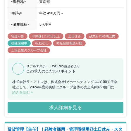
<勤務地>
東京都
<給与>
年収
450万円
～
<募集職種>
レジPM
宅建不要
年間休日120日以上
土日休み
残業月20時間以内
積極採用中
転勤なし
時短勤務相談可能
上場企業のグループ会社
リアルエステートWORKS担当者より
この求人のこだわりポイント
株式会社ラ・アトレは、株式会社LAホールディングスの100％子会
社として、2024年度の実績はグループ全体の売上高約450億円に対
し、株式会社ラ・アトレの売上高は約270億円とグループ内の中核
続きを読む >
企業としての役割を担っております。 収益不動産の新築開発事業を
主力事業として、中古不動産の売買事業、土地開発事業等総合的な
求人詳細を見る
不動産事業を行っております。 特に新築開発では次の2点を強みと
しています。 ①ユニークな物件コンセプトにより、同エリアの競合
物件との競争に勝つことができる建物を開発。 ②建築する際の工夫
により使う人の利便性を向上させ、高い対価を得る、物件の高収益
賃貸管理【主任】｜経験者採用・管理職採用◎土日休み・スタ
化。