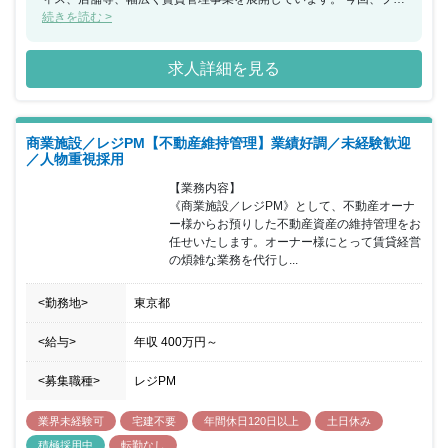
パティマネジメントとしてオーナー様に代わって賃貸住宅の運営管
続きを読む >
理をお任せできる方を募集することとなりました。 長期的にオーナ
ー様と信頼関係を築きながら、入居者様の日々の生活を支え、リノ
求人詳細を見る
ベーションや付加価値の提案などを行い、所有物件の資産価値を最
大化を行っていただきます。 分業制により効率化を図っているの
で、プロパティマネジメントといっても様々なポジション・業務内
容があり、ジョブローテーション制度を利用しながらキャリアアッ
商業施設／レジPM【不動産維持管理】業績好調／未経験歓迎
プを図ることも可能です。 また、ITを活用したサービスや働き方改
／人物重視採用
革にも全社を挙げて取り組んでおり、電子契約やWEB入居申込み、
その他にもIoT・RPAなどを積極的に導入するなど業務の負担経験
【業務内容】

につなげています。 2020年8月、「子育てサポート企業」として厚
《商業施設／レジPM》として、不動産オーナ
生労働大臣より「くるみん認定」を受けるなど女性社員の育児休業
ー様からお預りした不動産資産の維持管理をお
取得率は100％、健康経営優良法人2023ホワイト500に認定などの
任せいたします。オーナー様にとって賃貸経営
実績があります。 社員の成長が会社の成長に直結すると考えてお
の煩雑な業務を代行し...
り、一人ひとりが長く健全に働き続けられるよう、様々な体制を完
備。社員の健康維持・向上をはかる健康経営の同社でご活躍いただ
<勤務地>
東京都
ける方を歓迎いたします。
<給与>
年収
400万円
～
<募集職種>
レジPM
業界未経験可
宅建不要
年間休日120日以上
土日休み
積極採用中
転勤なし