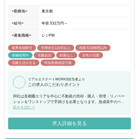
<勤務地>
東京都
<給与>
年収
532万円
～
<募集職種>
レジPM
業界未経験可
年間休日120日以上
残業月20時間以内
積極採用中
宅建必須
転勤なし
女性が活躍
宅建を活かせる
時短勤務相談可能
リアルエステートWORKS担当者より
この求人のこだわりポイント
同社は首都圏エリアを中心に不動産の売却・購入・管理・リノベー
ションをワンストップで手掛ける企業となります。急成長中のベン
チャー企業として、創業以来7期連続で増収・増益を続けておりま
続きを読む >
す。賃貸管理のポジションでは職種・業種未経験者も積極的に採用
を進めており、未経験から不動産業界にチャレンジができ、長期的
求人詳細を見る
にキャリアを築きながら、将来の管理職候補としてご活躍いただけ
ます。年齢や年次に関係なく、働きぶりに応じて正当評価がされる
環境が整っており、モチベーションを高く保ちながら腰を据えて勤