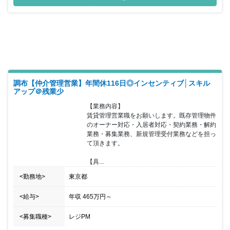
ンションの累積販売実績は7730戸（2021年6月）また管理賃貸入居
率97％と確かな実績を誇り、多様な不動産関連サービスを手掛ける
ことで、強固な事業基盤を確立させています。同ポジションでは
《未経験者》の採用を積極的に進めており、これまでの多様なご経
験を活かしながら不動産業界で新たに活躍していきたい方にはお勧
めの案件になります。転勤もなく、年間休日125日／基本土日祝日
休みとなりますので、働きやすい環境が整っております。更なる成
長に向けた準備を整えている同社において、新たな一歩を会社と共
に歩んでいくことが可能です。
調布【仲介管理営業】年間休116日◎インセンティブ│スキル
アップ＠残業少
【業務内容】

賃貸管理営業職をお願いします。既存管理物件
のオーナー対応・入居者対応・契約業務・解約
業務・募集業務、新規管理受付業務などを担っ
て頂きます。

【具...
<勤務地>
東京都
<給与>
年収
465万円
～
<募集職種>
レジPM