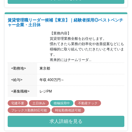
た。 来年夏までに開業予定で動いており、3ヶ月～6か月程度は本
社にて業務レクチャーを受けたのち、立ち上げのため大阪にてご活
躍いただける方を求めております。 大阪支店の稼働後は、賃貸管理
賃貸管理職リーダー候補【東京】｜経験者採用◎ベストベンチ
業務全般だけでなく東京のメンバーと連携をとりながら、フットワ
ャー企業・土日休
ーク軽くさまざまな業務に対応していただきます。 立上メンバーと
して様々な業務をお任せする中で組織運営やメンバーマネジメント
【業務内容】

といった人事総務に関わる業務も行っていただく可能性もあり、幅
賃貸管理業務全般をお任せします。

広い経験を積むことでキャリアアップだけでなくキャリアの幅を広
慣れてきたら業務の効率化や改善提案などにも
げることも可能です。 少人数での立ち上げのため、現状の業務の見
積極的に取り組んでいただきたいと考えていま
直しや改善案など、自分の意見や考えを自由に提案することができ
す。

ることや既存の枠にとらわれない、新しい取り組みに挑戦できる環
将来的にはチームリーダ...
境で一緒に挑戦していただける方を歓迎いたします。
<勤務地>
東京都
<給与>
年収
400万円
～
<募集職種>
レジPM
宅建不要
土日休み
積極採用中
不動産テック
フレックス勤務対応可能
時短勤務相談可能
求人詳細を見る