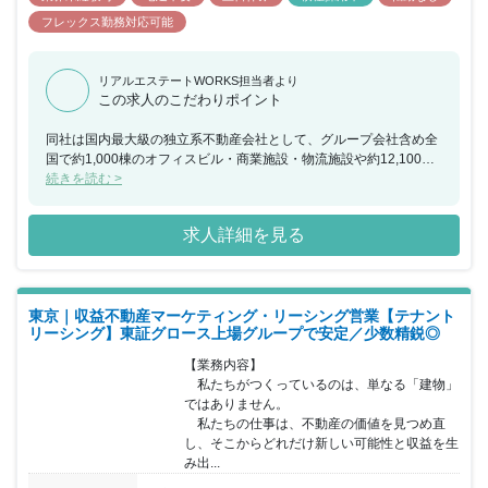
フレックス勤務対応可能
リアルエステートWORKS担当者より
この求人のこだわりポイント
同社は国内最大級の独立系不動産会社として、グループ会社含め全
国で約1,000棟のオフィスビル・商業施設・物流施設や約12,100を
超える店舗施設のマネジメントを手掛けています。「日本株式会社
続きを読む >
の不動産部を目指します」をミッションに掲げ、不動産総合サービ
スプロバイダーとして、時代に合わせた不動産戦略を企画・立案し
求人詳細を見る
ており、適切で正しいサービスをお客様に提供し成長を続けていま
す。 同ポジションにおいては、経験・スキルに応じてPMまたはBM
担当としてご活躍いただく予定になります。業界未経験者も歓迎し
ており、充実の教育制度が整っておりますので未経験者でも安心し
東京｜収益不動産マーケティング・リーシング営業【テナント
て勤務をスタートさせることが可能です。 資産価値最大化のプロフ
リーシング】東証グロース上場グループで安定／少数精鋭◎
ェッショナルとして着実に成長できる環境があり、オーナー様にと
って本当も役に立つ提案を実施することが出来る企業になります。
【業務内容】

　私たちがつくっているのは、単なる「建物」
ではありません。

　私たちの仕事は、不動産の価値を見つめ直
し、そこからどれだけ新しい可能性と収益を生
み出...