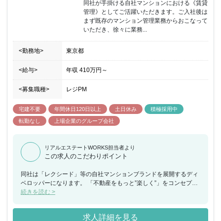
同社が手掛ける自社マンションにおける《賃貸
ップフェーズの中で、少数精鋭の強い組織を作るために会社の理
管理》としてご活躍いただきます。ご入社後は
念、カルチャーに共感してくださる方を募っています。
まず既存のマンション管理業務からおこなって
いただき、徐々に業務...
<勤務地>
東京都
<給与>
年収
410万円
～
<募集職種>
レジPM
宅建不要
年間休日120日以上
土日休み
積極採用中
転勤なし
上場企業のグループ会社
リアルエステートWORKS担当者より
この求人のこだわりポイント
同社は「レクシード」等の自社マンションブランドを展開するディ
ベロッパーになります。 「不動産をもっと”楽しく”」をコンセプト
に掲げ、不動産の企画・開発・販売から管理までワンストップでサ
続きを読む >
ービスを提供しています。2022年1月には東京証券取引所に上場
し、圧倒的な成長と遂げながら不動産業界において最長21年連続で
求人詳細を見る
増収増益を達成している業界内でも注目の企業となっています。マ