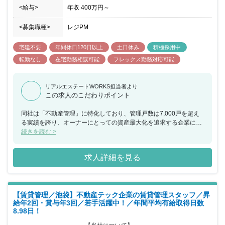
<給与>
年収
400万円
～
<募集職種>
レジPM
宅建不要
年間休日120日以上
土日休み
積極採用中
転勤なし
在宅勤務相談可能
フレックス勤務対応可能
リアルエステートWORKS担当者より
この求人のこだわりポイント
同社は「不動産管理」に特化しており、管理戸数は7,000戸を超え
る実績を誇り、オーナーにとっての資産最大化を追求する企業にな
ります。「不動産オーナー様の一番の味方」となる管理会社を現在
続きを読む >
も目指しており、プロパティマネジメントを実践する企業として、
不動産価値の向上と創出に最後までこだわり抜いています。 同ポジ
求人詳細を見る
ションでは、オーナー様対応・⼊居者様対応の両⾯をご担当いただ
く予定となっており、賃貸管理のプロそして不動産経営のパートナ
ーとして《お客様の資産価値の最大化》に向け、外壁の⼤規模修繕
や室内リノベーションはもちろんのこと、多彩な提案にもチャレン
【賃貸管理／池袋】不動産テック企業の賃貸管理スタッフ／昇
ジすることができるポジションになります。 ⼀⼈ひとりの思いに寄
給年2回・賞与年3回／若手活躍中！／年間平均有給取得日数
り添った明確なキャリアパスを描ける体制も整っており、⾃分らし
8.98日！
く段階的にキャリアを描いていくことが可能です。