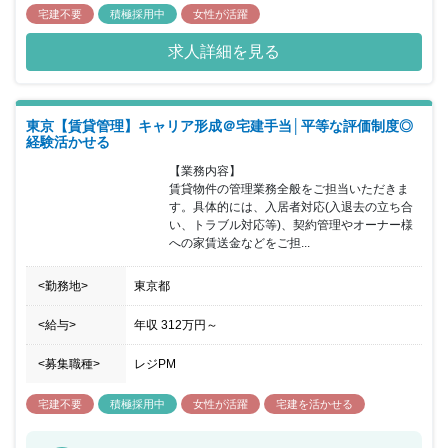
宅建不要
積極採用中
女性が活躍
求人詳細を見る
東京【賃貸管理】キャリア形成＠宅建手当│平等な評価制度◎
経験活かせる
【業務内容】

賃貸物件の管理業務全般をご担当いただきま
す。具体的には、入居者対応(入退去の立ち合
い、トラブル対応等)、契約管理やオーナー様
への家賃送金などをご担...
<勤務地>
東京都
<給与>
年収
312万円
～
<募集職種>
レジPM
宅建不要
積極採用中
女性が活躍
宅建を活かせる