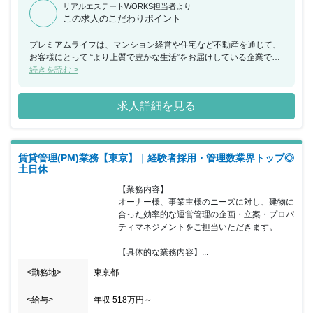
リアルエステートWORKS担当者より
この求人のこだわりポイント
プレミアムライフは、マンション経営や住宅など不動産を通じて、
お客様にとって “より上質で豊かな生活”をお届けしている企業で
す。最高の商品、最高のホスピタリティを心がけ、お客様との信頼
続きを読む >
関係を築いています。そんな同社の最大の活力は、目の前にいるひ
とりひとりのお客様の笑顔です。その笑顔を日々、生み出すため
求人詳細を見る
に、全力を尽くすのがプレミアムライフの仕事です。お客様も、自
分自身にもプレミアムライフを。ともに実現したいと思われた方は
是非ご応募ください。昇給昇格の見える化を徹底し、平等な評価基
準があるのでしっかりと目標をもって働くことができ、成果に応じ
賃貸管理(PM)業務【東京】｜経験者採用・管理数業界トップ◎
てキャリアアップが実現できます。※宅建資格をお持ちの方は月 2
土日休
万円の資格手当があります 1.大事なことは、「人の役に立ちたい」
という思い。プレミアムライフは経験よりも思いを大事にします。
【業務内容】

だから、これまで加わった仲間の多くは未経験からスタートしてい
オーナー様、事業主様のニーズに対し、建物に
ます。雑貨の販売員から、アパレル店員まで、不動産の仕事にはこ
合った効率的な運営管理の企画・立案・プロパ
れまで縁がなかった人がたくさんいます。「お客様の笑顔が見た
ティマネジメントをご担当いただきます。

い！」「人の役に立ちたい！」あなたのそうした熱意を、同社とい
っしょに形にしていきましょう。 2.未経験でも安心の研修制度。あ
【具体的な業務内容】...
なたの熱意や思いは大切です。ですが、もちろん、皆さんがしっか
りこの仕事に必要な知識や技術を身につけるためのバックアップも
<勤務地>
東京都
会社としてしっかりサポートさせていただきます。世界最大級の不
動産ネットワーク「センチュリー21」の加盟店として、未経験の方
<給与>
年収
518万円
～
も充実の研修制度で、プロに育てます。 3.仲間同士で楽しく競い合