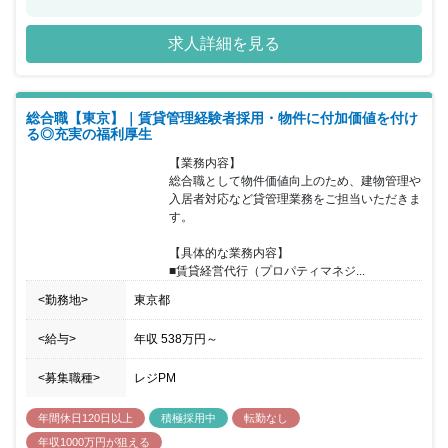
ートメントおよび賃貸マンション等の投資用不動産に力を入れてお
ります。今回、同社の賃貸アパートメントおよび賃貸マンションで
求人詳細を見る
ある『MIJAS（ミハス）』『ELFARO（エルファーロ）』等の投資
用不動産の賃貸管理業務をお任せできる方を募集することとなりま
した。同社の主力事業である「MIJAS（ミハス）／ELFARO(エルフ
ァーロ)」は外観・住戸構成・設備仕様において差別化を図り、アパ
総合職【東京】｜賃貸管理経験者採用・物件に付加価値を付け
ートメント経営を同社グループとしてワンストップでサポートする
る◎充実の福利厚生
ことで、高品質・高稼働率の維持に努め、収益性の高い投資用不動
産商品として高評価を得ております。賃貸管理は、それを支える重
【業務内容】

要な役割となります。配属先の部署は、部長1名、課長1名、主任2
総合職として物件価値向上のため、建物管理や
名、メンバー4名で構成されておりコミュニケーションの取りやす
入居者対応など貸管理業務をご担当いただきま
い環境です。「MIJAS（ミハス）／ELFARO(エルファーロ)」の自
す。

社ブランドのさらなる拡大に向け賃貸管理部門でご活躍いただける
方を歓迎いたします。 ワークライフバランスを大切にできる環境
【具体的な業務内容】

残業時間が30時間程度と比較的短くなっております。また、休日体
■賃貸経営代行（プロパティマネジ...
制も年間休日127日、基本土日祝休み(交代制で出勤日もございます
が代休を取得していただきます）、転勤もございません。
<勤務地>
東京都
<給与>
年収
538万円
～
<募集職種>
レジPM
年間休日120日以上
積極採用中
転勤なし
年収1000万円が狙える