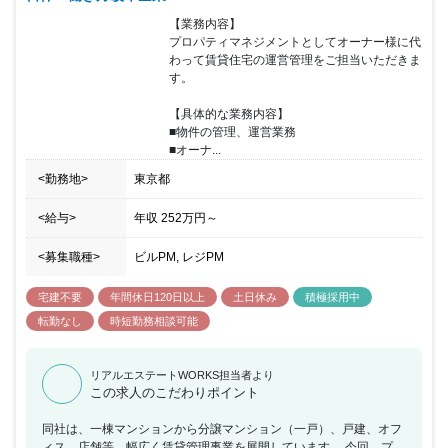
【業務内容】

プロパティマネジメントとしてオーナー様に代
わって賃貸住宅の運営管理をご担当いただきま
す。

【具体的な業務内容】

■物件の管理、運営業務

■オーナ...
<勤務地>
東京都
<給与>
年収
252万円
～
<募集職種>
ビルPM, レジPM
宅建不要
年間休日120日以上
土日休み
積極採用中
転勤なし
時短勤務相談可能
リアルエステートWORKS担当者より
この求人のこだわりポイント
同社は、一棟マンションから分譲マンション（一戸）、戸建、オフ
ィス、店舗等、幅広く賃貸管理事業を展開しています。 今回、プロ