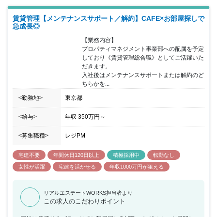
賃貸管理【メンテナンスサポート／解約】CAFE×お部屋探しで
急成長◎
【業務内容】

プロパティマネジメント事業部への配属を予定
しており《賃貸管理総合職》としてご活躍いた
だきます。

入社後はメンテナンスサポートまたは解約のど
ちらかを...
<勤務地>
東京都
<給与>
年収
350万円
～
<募集職種>
レジPM
宅建不要
年間休日120日以上
積極採用中
転勤なし
女性が活躍
宅建を活かせる
年収1000万円が狙える
リアルエステートWORKS担当者より
この求人のこだわりポイント