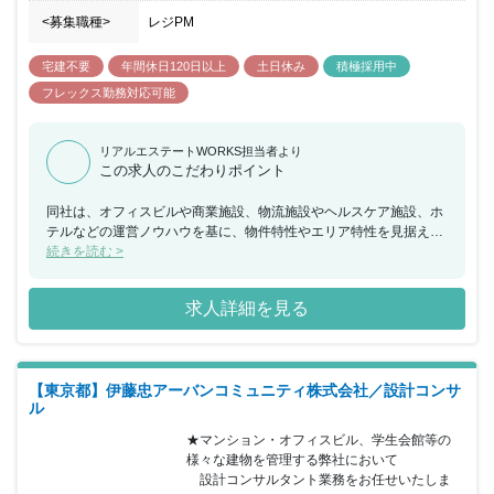
う。働く仲間は、ライバルであると同時にお客様のために、同じ思
<募集職種>
レジPM
いを共有する仲間。だから、プレミアムライフでは常に職場が良い
雰囲気であるように、仲間同士のコミュニケーションを大事にして
宅建不要
年間休日120日以上
土日休み
積極採用中
います。海外旅行獲得キャンペーンなどの楽しいイベントも開催し
ながら、日々の仕事を楽しんで競い合えるような工夫をしていま
フレックス勤務対応可能
す。あなた自身がもっとこういう取り組みをしたいと思えば、みん
なでそのアイデアにきちんと耳を傾けます。20代から50代まで世代
を超えて同じ思いを持った仲間達があなたとお会いできることを楽
リアルエステートWORKS担当者より
この求人のこだわりポイント
しみに待っています。
同社は、オフィスビルや商業施設、物流施設やヘルスケア施設、ホ
テルなどの運営ノウハウを基に、物件特性やエリア特性を見据え、
運営管理の企画・立案から、テナント誘致・出納業務や、物件購
続きを読む >
入・売却サポート（仲介）に至るまで、お客様（オーナー様）の負
担を軽減し、あらゆるニーズに柔軟性を持って対応したサービスを
求人詳細を見る
提供しています。 今回、オーナー様、事業主様のニーズに対し、建
物に合った効率的な運営管理の企画・立案・プロパティマネジメン
トをお任せできる方を募集することとなりました。賃貸マンション
管理グループ（レジデンシャルグループ）にて物件オーナー様、利
【東京都】伊藤忠アーバンコミュニティ株式会社／設計コンサ
用者様の総合支援となります。関係業者様との関連業務を担ってい
ル
ただくため、賃貸管理の専門性をさらに高めていただける環境で
す。年々管理数が増え続け、1,600棟・107,000戸と業界トップクラ
★マンション・オフィスビル、学生会館等の
スを誇り、オフィスビルや商業施設のPM業務の専門性をさらに高
様々な建物を管理する弊社において

めていただける環境が特徴です。宅建の資格やプロパティマネジメ
　設計コンサルタント業務をお任せいたしま
ントの豊富な経験を活かして今後の同社を支えていただける方を県