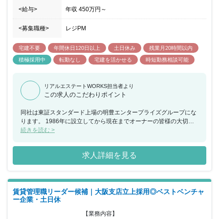
浜、川崎を中心にマンション管理を 展開しています。 高品質な住
<給与>
年収
450万円
～
環境にこだわるモリモトグループの管理会社として、 信頼感のある
サービスの提供をモットーに お客様に安心と快適をお届けします。
<募集職種>
レジPM
■就業環境: 同社は会社の取り組みとして、有給消化を奨励していま
す。 夏期休暇は5日間取得を推奨し、休日と組み合わせると 最大9
宅建不要
年間休日120日以上
土日休み
残業月20時間以内
日連続の休日が取得可能のため、プライベートな 時間も充実させる
ことが可能です。
積極採用中
転勤なし
宅建を活かせる
時短勤務相談可能
リアルエステートWORKS担当者より
この求人のこだわりポイント
同社は東証スタンダード上場の明豊エンタープライズグループにな
ります。 1986年に設立してから現在までオーナーの皆様の大切な
不動産・資産を 管理・運営を手掛けており、着実に管理戸数を増加
続きを読む >
させています。 サブリース（家賃保証）事業／代理事業／PM事業
を中心として賃貸管理業務 を手掛け、不動産価値を高めるトータル
求人詳細を見る
サポートを行っています。 現在は物件管理部門の人員の強化を進め
ており、更なる事業拡大フェーズに 突入しており、事業拡大に備え
た採用募集となっております。 上場企業グループの安定性があり、
福利厚生が充実している点も同ポジション の魅力の一つです。 年
賃貸管理職リーダー候補｜大阪支店立上採用◎ベストベンチャ
間休日127日以上／残業月30時間未満／土日休み／各種手当充実な
ー企業・土日休
ど、 安心して腰を据えて働ける環境が同社には整っています。
【業務内容】
