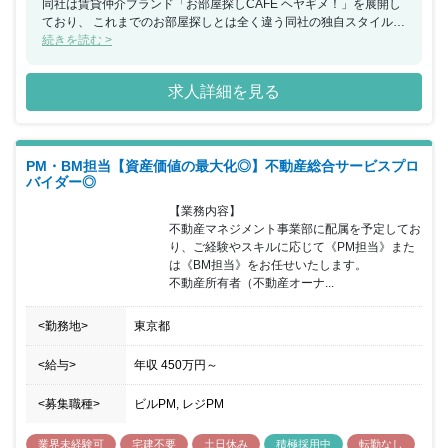
同社は賃貸仲介ブランド「お部屋探しCAFE ヘヤギメ！」を展開し
ており、 これまでのお部屋探しとは全く違う同社の独自スタイルを
生み出し、首都圏をメインに展開を進め、 現在では全国の主要都市
続きを読む >
において計25店舗を出店し急成長を続けています。 売上高は連続
成長しており、今後も事業を拡大させていくフェーズにございま
求人詳細を見る
す。 同ポジションにおいては《賃貸管理総合職》としての採用とな
っており、 圧倒的なスピードで業界を牽引する同社において中核的
な存在としてご活躍いただきます。 安定した業績を上げ成長を続け
る同社において、会社の成長と共にキャリアアップを図れる環境が
PM・BM担当【資産価値の最大化◎】不動産総合サービスプロ
整っています。
バイダー◎
【業務内容】

不動産マネジメント事業部に配属を予定してお
り、ご経験やスキルに応じて《PM担当》また
は《BM担当》をお任せいたします。

不動産所有者（不動産オーナ...
<勤務地>
東京都
<給与>
年収
450万円
～
<募集職種>
ビルPM, レジPM
業界未経験可
宅建不要
土日休み
積極採用中
転勤なし