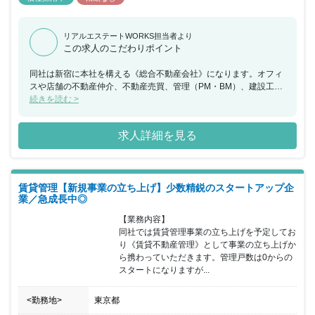
リアルエステートWORKS担当者より
この求人のこだわりポイント
同社は新宿に本社を構える《総合不動産会社》になります。オフィ
スや店舗の不動産仲介、不動産売買、管理（PM・BM）、建設工事
事業を展開しており、創業から16期連続黒字を実現している急成長
続きを読む >
中の企業となっています。グループ会社の立川ハウス工業は設立55
年以上の歴史を誇り、グループ会社とのネットワークが活かしなが
求人詳細を見る
ら紹介での取引も増加しており、売上も右肩上がりで成長を続けて
います。第二創業期を迎える同社は《新宿No.1》を目指して事業拡
大を進めており、組織強化と共に社員の皆さまが働きやすい環境整
備にも力を入れています。採用については何より人柄を重視してお
賃貸管理【新規事業の立ち上げ】少数精鋭のスタートアップ企
り、共に成長していただける仲間を募っています。また業界では珍
業／急成長中◎
しい土日休みや年間休日123日などワークライフバランスを実現し
た働き方が可能となっており「将来の安定」「働きやすさ」のどち
【業務内容】

らも叶えることが出来る企業となっております。また未経験者でも
同社では賃貸管理事業の立ち上げを予定してお
積極的に採用を進めているため、これから不動産業界にチャレンジ
り《賃貸不動産管理》として事業の立ち上げか
していきたい方にもお勧めの案件となっております。
ら携わっていただきます。管理戸数は0からの
スタートになりますが...
<勤務地>
東京都