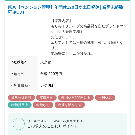
務を継続できる環境がございます。また「完全週休2日制／残業少
東京【マンション管理】年間休120日＠土日祝休│業界未経験
なめ／長期休暇9連休年３回／転勤なし／各種手当充実」により、
可＠OJT
仕事とプライベートのメリハリを築きやすく、ワークライフバラン
スの実現も可能です。また社内にペットがおり、休憩時間等癒され
【業務内容】

ること間違いなしです。
モリモトグループの高品質な自社ブランドマン
ションの管理業務を

お任せします。

エリアとしては人気の城南、横浜、川崎とな
り、

地域毎にチームが分かれ...
<勤務地>
東京都
<給与>
年収
390万円
～
<募集職種>
レジPM
業界未経験可
宅建不要
年間休日120日以上
土日休み
積極採用中
転勤なし
宅建を活かせる
リアルエステートWORKS担当者より
この求人のこだわりポイント