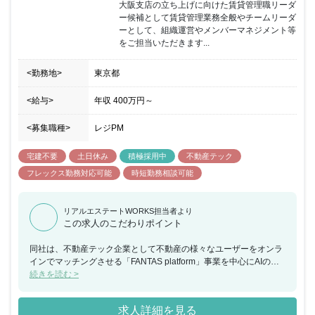
大阪支店の立ち上げに向けた賃貸管理職リーダ
ー候補として賃貸管理業務全般やチームリーダ
ーとして、組織運営やメンバーマネジメント等
をご担当いただきます...
<勤務地>
東京都
<給与>
年収
400万円
～
<募集職種>
レジPM
宅建不要
土日休み
積極採用中
不動産テック
フレックス勤務対応可能
時短勤務相談可能
リアルエステートWORKS担当者より
この求人のこだわりポイント
同社は、不動産テック企業として不動産の様々なユーザーをオンラ
インでマッチングさせる「FANTAS platform」事業を中心にAIの活
用やアプリの開発などテクノロジーを取り入れた事業展開を行って
続きを読む >
います。 今回、大阪支店の立ち上げに向けた賃貸管理職リーダー候
補として賃貸管理業務全般やチームリーダーとして、組織運営やメ
求人詳細を見る
ンバーマネジメント等をお任せできる方を募集することとなりまし