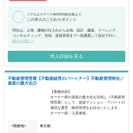
リアルエステートWORKS担当者より
この求人のこだわりポイント
同社は、土地・建物の仕入れから企画、設計、建築、リーシング、
コンサルティング、売却、賃貸管理まで一気通貫して自社で行い、
「オーナー様の利益の最大化」を全部門が一貫して追求していま
続きを読む >
す。創業9年で売上103.5億円、経常利益8.47億円を達成するなど更
にスピードアップをして成長し業界に風穴を開けて邁進してきまし
求人詳細を見る
た。さらに同社が目指すのは業界No1。2031年の売上1000億円
超、経常利益100億円超を目指しています。 今回、建物管理や入居
者対応など賃貸管理業務をお任せできる方を募集することとなりま
した。賃貸管理は、建物物件に付加価値を付ける重要な業務となり
不動産管理営業【不動産経営のパートナー】不動産管理特化／
ます。オーナー様の悩みを無くし、利益の最大化を実現していただ
資産の最大化◎
きます。賃貸管理で実績を積み、ジョブローテーション(自己申告制
度もあり)により仕入れやコンサル等の業務に携わることも可能で
【業務内容】

す。完全実力主義。年齢、性別、入社暦などは関係なく、成果を公
オーナー様の資産の最大化を目指し《不動産管
明正大に評価。「出る杭」を引き上げます。お客様の満足度をさら
理営業》として、賃貸マンション・アパートの
に高めるため、経験をフル活用いただける方を歓迎いたします。
適切な運営・維持管理をお任せいたします。

オーナー様・⼊居者様...
<勤務地>
東京都