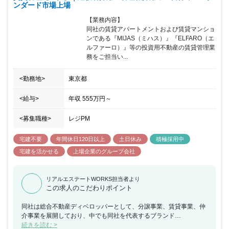
ンダード市場上場
【業務内容】

同社の賃貸アパートメントおよび賃貸マンショ
ンである『MIJAS（ミハス）』『ELFARO（エ
ルファーロ）』等の投資用不動産の賃貸管理業
務をご担当い...
<勤務地>
東京都
<給与>
年収
555万円
～
<募集職種>
レジPM
宅建不要
年間休日120日以上
土日休み
積極採用中
宅建を活かせる
上場企業のグループ会社
リアルエステートWORKS担当者より
この求人のこだわりポイント
同社は総合不動産ディベロッパーとして、分譲事業、賃貸事業、仲
介事業を展開しており、中でも同社を代表するブランド
『MIJAS（ミハス）』『ELFARO（エルファーロ）』等の賃貸アパ
続きを読む >