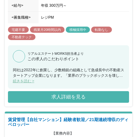
<給与>
年収
300万円
～
<募集職種>
レジPM
宅建不要
残業月20時間以内
積極採用中
転勤なし
不動産テック
リアルエステートWORKS担当者より
この求人のこだわりポイント
同社は2022年に創業し、少数精鋭の組織として急成長中の不動産ス
タートアップ企業になります。「業界のブラックボックスを壊し誰
もが挑戦できる社会」を理念に掲げ、テクノロジー×不動産領域の
続きを読む >
融合を図ることで不動産業界の新しい未来を創造しています。創業
間もない会社ですが順調に業績を伸ばし続けており、サブスク型投
求人詳細を見る
資家サポートコミュニティである「アウトレット不動産」をはじ
め、年会費制、不動産業開業・成長加速サポートコミュニティの
「リアサポ」などの事業を手掛け、顧客数も年々拡大しています。
今回は更なる事業拡大を見据えて《賃貸管理事業》の事業立ち上げ
賃貸管理【自社マンション】経験者歓迎／21期連続増収のディ
ポジションでの採用となります。賃貸管理事業を一から立ち上げて
ベロッパー
頂きますので、事業立ち上げの経験を積みキャリアをステップアッ
プさせていきたい方にもお勧めの案件となります。設立3年で企業
【業務内容】

価値100億超えを目標に掲げており、事業を急拡大中のスタートア