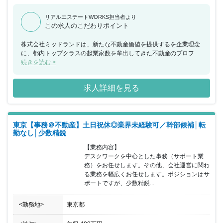
リアルエステートWORKS担当者より
この求人のこだわりポイント
株式会社ミッドランドは、新たな不動産価値を提供するを企業理念
に、都内トップクラスの起業家数を輩出してきた不動産のプロフェ
ッショナル集団です。全国の不動産を対象に、リノベーションと開
続きを読む >
発を行っています。 【同社の特徴】 ★１３期連続黒字の強靭な会
社。 ★リーマンショックを乗り切った底力！ 大切にしているのは
求人詳細を見る
「人間力」。代表が直接サポートや教育することもあり、成長意欲
のある方にはピッタリの職場環境です！実力をしっかり評価するた
め、モチベーションを高く保ちながら働くことが可能です。業界未
経験の方も大歓迎！入社前に特別な知識は必要ありません。少数精
東京【事務＠不動産】土日祝休◎業界未経験可／幹部候補│転
鋭の会社のため、近い将来、会社の中心メンバーとして活躍してい
勤なし│少数精鋭
ただきたいと考えています☆ぜひ、同社で新しいことにチャレンジ
してみませんか？ 【この仕事の魅力】 ★働きながら人間的にも成
【業務内容】

長できる！成長中のベンチャー企業だからこそ感じられる醍醐味、
デスクワークを中心とした事務（サポート業
やりがいを感じながら働けるのも魅力の一つです♪ ★海外研修もあ
務）をお任せします。その他、会社運営に関わ
り！社員の成長に労力を惜しまない同社。国内外の様々な建造物に
る業務を幅広くお任せします。ポジションはサ
実際に触れて感じて、もっと不動産を好きになっていただきたいで
ポートですが、少数精鋭...
す！
<勤務地>
東京都