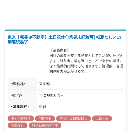
成長中のベンチャー企業だからこそ感じられる醍醐味、やりがいを
感じながら働けるのも魅力の一つです♪ ★海外研修もあり！社員の
成長に労力を惜しまない同社。国内外の様々な建造物に実際に触れ
て感じて、もっと不動産を好きになっていただきたいです！
東京【秘書＠不動産】土日祝休◎業界未経験可│転勤なし／13
期連続黒字
【業務内容】

同社の成長を支える秘書としてご活躍いただき
ます！経営者に最も近いところで会社の運営に
深く能動的に関わって頂きます。論理的・合理
的判断力が活かせるで...
<勤務地>
東京都
<給与>
年収
600万円
～
<募集職種>
受付
業界未経験可
宅建不要
年間休日120日以上
土日休み
転勤なし
時短勤務相談可能