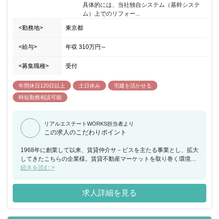
具体的には、当社独自システム（基幹システ
ム）上でのリフォー...
<勤務地>
東京都
<給与>
年収
310万円
～
<募集職種>
受付
年間休日120日以上
土日休み
宅建を活かせる
時短勤務相談可能
リアルエステートWORKS担当者より
この求人のこだわりポイント
1968年に創業して以来、賃貸仲介サ－ビスを主たる事業とし、拡大
してきたこちらの企業様。賃貸不動産マーケットを取り巻く環境
は、少子高齢化、世帯構造の変化や住宅の供給過剰など住まいに対
続きを読む >
する価値観が多様化したことにより、大きく変化しております。そ
んな中でも時代の変化をチャンスと捉え、さまざまな試みをおこな
求人詳細を見る
うこちらの企業様では、組織設計やブランディング、人材育成など
の強化を担うと同時に、最新テクノロジーの研究導入などをおこな
いチャレンジをしています。今後も「無限の可能性へ果敢にチャレ