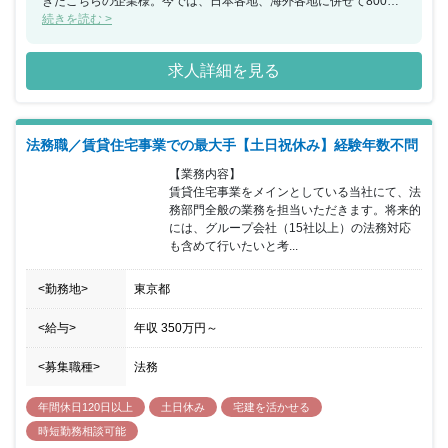
きたこちらの企業様。今では、日本各地、海外各地に併せて800店
舗以上の店舗を展開するまでに成長しました。現在は、賃貸住宅を
続きを読む >
検討されているお客様・オーナー様・法人企業様・加盟店様に向け
た5つの事業を展開しています。また変化する賃貸不動産マーケッ
求人詳細を見る
トに対応するため、時代の変化をチャンスと捉え、さまざまな試み
をおこなうこちらの企業様では、組織設計やブランディング、人材
育成などの強化を担うと同時に、最新テクノロジーの研究導入など
をおこないチャレンジをしています。今後も「無限の可能性へ果敢
法務職／賃貸住宅事業での最大手【土日祝休み】経験年数不問
にチャレンジしていく精神」や「できない理由を考える前に、実現
する手段や方法を考える姿勢」を大切に、業界をリードし続けるこ
【業務内容】

とが予想されます。またお客様だけでなく、エンゲージメントを向
賃貸住宅事業をメインとしている当社にて、法
上する取り組みも充実しています。ビッグスマイル制度（お客様の
務部門全般の業務を担当いただきます。将来的
笑顔を生み出すことに貢献した社員を評価する制度）やFA制度（社
には、グループ会社（15社以上）の法務対応
内でポジションが空いた場合、社員に応募を募る公募制度）を通し
も含めて行いたいと考...
て、従業員の可能性を最大限に引き出す取り組みをしています。こ
ちらの求人には、経理事務のスキルを高めたい方や中核を担ってい
<勤務地>
きたい方におすすめの求人です。
東京都
<給与>
年収
350万円
～
<募集職種>
法務
年間休日120日以上
土日休み
宅建を活かせる
時短勤務相談可能