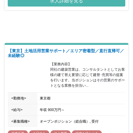
求人詳細を見る
っております。同ポジションではプレイングマネージャーとして、
人事労務戦略の構築から施策の遂行まで一貫して担っていただき、
メンバーを牽引していただきながら、会社の成長の一翼を担って頂
きます。 経営陣とも近いポジションになりますので、これまで培っ
てきたスキルを 活かしていただきながら、スピード感を持った働き
方が可能な環境です。 東証プライム市場上場の安定性もありなが
ら、ベンチャーマインドも 持ち合わせた企業になりますので圧倒的
な成長スピードでキャリアパスが 描くことが可能です。また経営陣
や事業責任者とも近い距離で取り組んで 頂くため、経営視点や事業
視点も共に身に付けることが出来ます。
【東京】土地活用営業サポート／エリア密着型／直行直帰可／
未経験◎
【業務内容】

同社の建築営業は、コンサルタントとしてお客
様の建て替え要望に応じて建替･売買等の提案
を行います。当ポジションはその営業のサポー
トとなる業務を担当い...
<勤務地>
東京都
<給与>
年収
900万円
～
<募集職種>
オープンポジション（総合職）, 受付