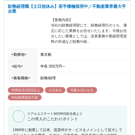
ンジしていく精神」や「できない理由を考える前に、実現する手段
財務経理職【土日祝休み】若手積極採用中／不動産業界最大手
や方法を考える姿勢」を大切に、業界をリードし続けることが予想
企業
されます。またお客様だけでなく、エンゲージメントを向上する取
り組みも充実しています。ビッグスマイル制度（お客様の笑顔を生
【業務内容】

み出すことに貢献した社員を評価する制度）やFA制度 （社内でポ
当社の財務経理部にて、財務経理行のうち、適
ジションが空いた場合、社員に応募を募る公募制度）を通して、従
正に応じた業務をお任せいたします。今後お任
業員の可能性を最大限に引き出す取り組みをしています。こちらの
せしたい業務としては、決算業務や業績管理資
求人には、自ら提案して業務を円滑にしていきたい方や、コツコツ
料の作成など財務や経...
と仕事を積み上げてること好きな方におすすめの求人です。
<勤務地>
東京都
<給与>
年収
350万円
～
<募集職種>
財務/経理
年間休日120日以上
土日休み
宅建を活かせる
時短勤務相談可能
リアルエステートWORKS担当者より
この求人のこだわりポイント
1968年に創業して以来、賃貸仲介サ－ビスをメインとして拡大して