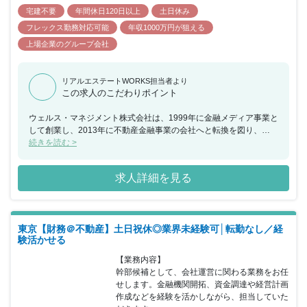
宅建不要
年間休日120日以上
土日休み
フレックス勤務対応可能
年収1000万円が狙える
上場企業のグループ会社
リアルエステートWORKS担当者より
この求人のこだわりポイント
ウェルス・マネジメント株式会社は、1999年に金融メディア事業と
して創業し、2013年に不動産金融事業の会社へと転換を図り、
2015年よりホテル運営事業をスタートさせました。同年、金融メデ
続きを読む >
ィア事業を譲渡し、不動産金融事業とホテル運営事業に注力する現
在の体制を構築しております。「快適な時間と空間づくりを通し
求人詳細を見る
て、日本の魅力と文化を、「体験価値」として提供し、あらゆるお
客様に感動と安定的な繁栄をお届けすることで、豊かな社会の発展
に貢献する」ことを理念として業務を推進しており、2022年4月に
は、東証スタンダード市場に上場しております。ホールディングス
東京【財務＠不動産】土日祝休◎業界未経験可│転勤なし／経
として、グループ会社の経営管理を行うほか、グループ会社が組成
験活かせる
するファンドスキームへの自己投資を行っています。現在は、主に
不動産金融を営むリシェス・マネジメント株式会社、ウェルス・リ
【業務内容】

アルティ・マネジメント株式会社と、ホテル運営事業を行うワール
幹部候補として、会社運営に関わる業務をお任
ド・ブランズ・コレクション ホテルズ＆リゾーツ株式会社の子会社
せします。金融機関開拓、資金調達や経営計画
三社を中心に業務展開をはかり、お客様のサポートを行っておりま
作成などを経験を活かしながら、担当していた
す。※ウェルス・リアルティ・マネジメント株式会社に在籍出向と