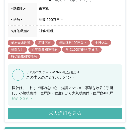
■伝票入力、伝票チェック、...
<勤務地>
東京都
<給与>
年収
500万円
～
<募集職種>
財務/経理
業界未経験可
宅建不要
年間休日120日以上
土日休み
転勤なし
在宅勤務相談可能
年収1000万円が狙える
時短勤務相談可能
リアルエステートWORKS担当者より
この求人のこだわりポイント
同社は、これまで都内を中心に分譲マンション事業を数多く手掛
け、小規模案件（住戸数30程度）から大規模案件（住戸数400戸前
後）まで幅広くカバーし、高いデザイン性と付加価値に定評の有る
続きを読む >
デベロッパーです。今回、経理業務をお任せできる方を募集するこ
ととなりました。入社後は、経理として幅広い業務を担当すること
求人詳細を見る
が可能であり、スキルアップしやすい環境にあります。将来的には
監査法人対応や開示資料作成補助、開示資料作成補助等にも携わっ
て頂きます。配属される経理グループはグループリーダー（男性40
代）・メンバー（女性40代）にて構成されています。また、リモー