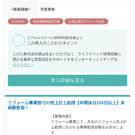
<募集職種>
営業事務
土日休み
時短勤務相談可能
上場企業のグループ会社
リアルエステートWORKS担当者より
この求人のこだわりポイント
じげん株式会社様は住まいだけでなく、ライフイベント領域全般に
置ける最良な意思決定をサポートするインターネットメディアを運
営しており、その中の主力事業である住まい領域は9年連続増収増
続きを読む >
益を達成されております。 この仕事では、言われたことをただやる
のではなく、お客様から頂いた要望に対して、もっとも良い解決策
求人詳細を見る
はなんなのか、自分から積極的に考え、提案することができます。
そのため、自発的に行動し、事業をよくしていきたい方にオススメ
の仕事となっております。今後組織を拡大していくことが予想され
るため、裁量も同時に拡大される機会が多いのも魅力の一つとなっ
リフォーム事業部での売上計上処理【年間休日120日以上】未
ております。また、この新規事業はSaaSモデルであり、お客様に
経験歓迎！
長く使い続けて頂くことが事業の成長につながるため、中長期にわ
たって顧客をサポートし、本質的な問題解決に取り組むことができ
【業務内容】

ます。
リフォーム事業にて、月次のリフォーム売上計
上処理にかかわる事務処理全般をお任せしま
す。
