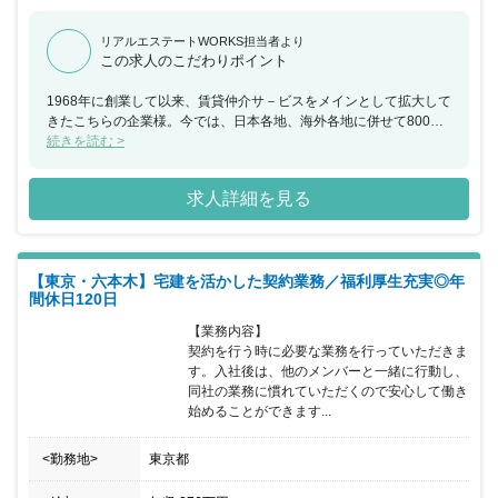
リアルエステートWORKS担当者より
この求人のこだわりポイント
1968年に創業して以来、賃貸仲介サ－ビスをメインとして拡大して
きたこちらの企業様。今では、日本各地、海外各地に併せて800店
舗以上の店舗を展開するまでに成長しました。現在は、賃貸住宅を
続きを読む >
検討されているお客様・オーナー様・法人企業様・加盟店様に向け
た5つの事業を展開しています。また変化する賃貸不動産マーケッ
求人詳細を見る
トに対応するため、時代の変化をチャンスと捉え、さまざまな試み
をおこなうこちらの企業様では、組織設計やブランディング、人材
育成などの強化を担うと同時に、最新テクノロジーの研究導入など
をおこないチャレンジをしています。今後も「無限の可能性へ果敢
【東京・六本木】宅建を活かした契約業務／福利厚生充実◎年
にチャレンジしていく精神」や「できない理由を考える前に、実現
間休日120日
する手段や方法を考える姿勢」を大切に、業界をリードし続けるこ
とが予想されます。またお客様だけでなく、エンゲージメントを向
【業務内容】

上する取り組みも充実しています。ビッグスマイル制度（お客様の
契約を行う時に必要な業務を行っていただきま
笑顔を生み出すことに貢献した社員を評価する制度）やFA制度（社
す。入社後は、他のメンバーと一緒に行動し、
内でポジションが空いた場合、社員に応募を募る公募制度）を通し
同社の業務に慣れていただくので安心して働き
て、従業員の可能性を最大限に引き出す取り組みをしています。こ
始めることができます...
ちらの求人には、法務の知識、スキルを高めたい方やこれかの会社
の中核を担っていきたい方におすすめの求人です。
<勤務地>
東京都