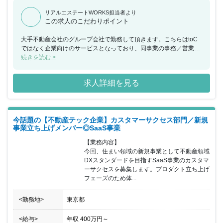
リアルエステートWORKS担当者より
この求人のこだわりポイント
大手不動産会社のグループ会社で勤務して頂きます。こちらはtoC
ではなく企業向けのサービスとなっており、同事業の事務／営業ア
シスタントの増員に伴い募集を行っております。
続きを読む >
求人詳細を見る
今話題の【不動産テック企業】カスタマーサクセス部門／新規
事業立ち上げメンバー◎SaaS事業
【業務内容】

今回、住まい領域の新規事業として不動産領域
DXスタンダードを目指すSaaS事業のカスタマ
ーサクセスを募集します。プロダクト立ち上げ
フェーズのため体...
<勤務地>
東京都
<給与>
年収
400万円
～