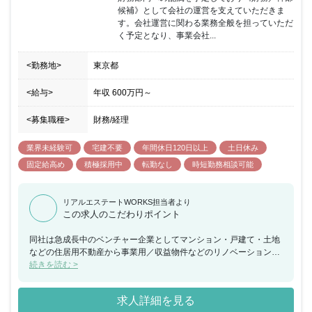
候補》として会社の運営を支えていただきま
す。会社運営に関わる業務全般を担っていただ
く予定となり、事業会社...
<勤務地>
東京都
<給与>
年収
600万円
～
<募集職種>
財務/経理
業界未経験可
宅建不要
年間休日120日以上
土日休み
固定給高め
積極採用中
転勤なし
時短勤務相談可能
リアルエステートWORKS担当者より
この求人のこだわりポイント
同社は急成長中のベンチャー企業としてマンション・戸建て・土地
などの住居用不動産から事業用／収益物件などのリノベーション・
開発企画を中心に事業を手掛けています。全国の不動産を対象とし
続きを読む >
ており、リノベーション・開発を手掛け13期連続黒字の安定した企
業となります。また業界トップの独立・起業率を誇り、トップクラ
求人詳細を見る
スの起業家数を輩出してきた不動産のプロフェッショナル集団で