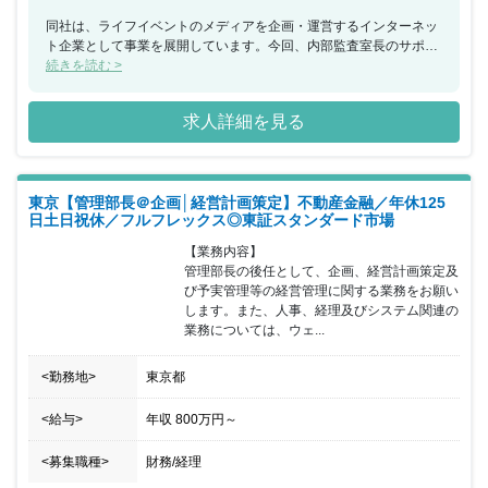
同社は、ライフイベントのメディアを企画・運営するインターネッ
ト企業として事業を展開しています。今回、内部監査室長のサポー
トをするマネージャー候補としてグループ会社も含めた各種内部監
続きを読む >
査・内部統制評価業務をお任せできる方を募集することとなりまし
た。上場企業の内部監査業務の最上流工程からレポーティング・フ
求人詳細を見る
ォローアップまで一元的に関わることができ、コーポレート全体と
しては会計士や弁護士など専門性の高いメンバーが在籍している一
方で、20代30代を中心としたメンバーも多い若い組織で個々の裁量
は大きく、企画提案をしやすく組織や業務を動かす経験を積みやす
東京【管理部長＠企画│経営計画策定】不動産金融／年休125
い環境です。東証プライム上場企業ならではの高度なコーポレート
日土日祝休／フルフレックス◎東証スタンダード市場
アクションとインターネットベンチャー企業ならではの裁量やスピ
ードを実感していただくことが可能です。また、社長・取締役・監
【業務内容】

査役等の役員と日常的にコミュニケーションをとることができ、成
管理部長の後任として、企画、経営計画策定及
長事業へのM＆Aを活発にしており、新規子会社のPMIや内部監査構
び予実管理等の経営管理に関する業務をお願い
築に関わるチャンスが多数あるのも特徴です。将来的には内部監査
します。また、人事、経理及びシステム関連の
室室長やグループ会社を含むコーポレート部門における責任者、監
業務については、ウェ...
査役等のキャリアパスもある環境でご活躍いただける方を歓迎いた
します。
<勤務地>
東京都
<給与>
年収
800万円
～
<募集職種>
財務/経理