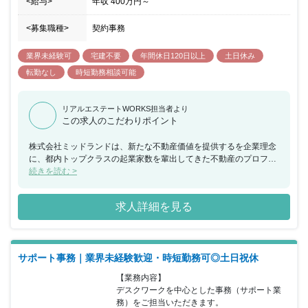
<給与>
年収
400万円
～
<募集職種>
契約事務
業界未経験可
宅建不要
年間休日120日以上
土日休み
転勤なし
時短勤務相談可能
リアルエステートWORKS担当者より
この求人のこだわりポイント
株式会社ミッドランドは、新たな不動産価値を提供するを企業理念
に、都内トップクラスの起業家数を輩出してきた不動産のプロフェ
ッショナル集団です。全国の不動産を対象に、リノベーションと開
続きを読む >
発を行っています。 【同社の特徴】 ★１３期連続黒字の強靭な会
社。 ★リーマンショックを乗り切った底力！ ★実力をしっかり評
求人詳細を見る
価する高率インセンティブ制度！ 4半期毎に支給される高率インセ
ンティブ制度により、モチベーションを高く保ちながら働くことが
可能です。業界未経験の方も大歓迎！入社前に特別な知識は必要あ
りません。少数精鋭の会社のため、近い将来には幹部候補として活
サポート事務｜業界未経験歓迎・時短勤務可◎土日祝休
躍していただきたいと考えています☆ぜひ、同社で新しいことにチ
ャレンジしてみませんか？ 【おすすめポイント】 ■完全週休二日
【業務内容】

制！土日祝休み♪ ■年間休日120日 ■未経験者大歓迎 ■経験・資格不
デスクワークを中心とした事務（サポート業
問 ■昇給・昇格随時 ■転勤なし ■決算賞与あり ■仕事に対する情熱が
務）をご担当いただきます。

ある方を歓迎します