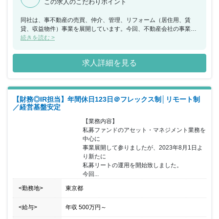
この求人のこだわりポイント
同社は、事不動産の売買、仲介、管理、リフォーム（居住用、賃
貸、収益物件）事業を展開しています。今回、不動産会社の事業部
の戦略統括マネージャーとして、自社サービスの拡大、会社の成長
続きを読む >
のため不動産会社の運営及び経営業務をお任せできる方を募集する
こととなりました。事業部の戦略統括マネージャーとしての業務を
求人詳細を見る
中心にココザス株式会社のグループ企業である同社の最高責任者と
してご活躍いただける方を求めています。チームメンバーの行動と
成果に対して責任を負い、実務面での障害などについてはリーダー
としてその排除・改善に努め、目標達成をチーム全体で目指してい
【財務◎IR担当】年間休日123日＠フレックス制│リモート制
ただきます。必要に応じ自らがPLとして活動する。部下・メンバー
／経営基盤安定
の成長を絶えず促し、その為のトレーニングプランを構築し実行す
る行動力のある方を歓迎いたします。
【業務内容】

私募ファンドのアセット・マネジメント業務を
中心に

事業展開して参りましたが、2023年8月1日よ
り新たに

私募リートの運用を開始致しました。

今回...
<勤務地>
東京都
<給与>
年収
500万円
～