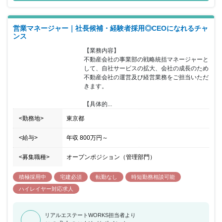
メンバーとしてご活躍いただくため、挑戦する意欲のある方にとっ
ては、新たな経験を積むことのできる環境です。都内トップクラス
の起業家数を輩出してきた不動産のプロフェッショナル集団の同社
営業マネージャー｜社長候補・経験者採用◎CEOになれるチャ
でご活躍いただける方を歓迎いたします。
ンス
【業務内容】

不動産会社の事業部の戦略統括マネージャーと
して、自社サービスの拡大、会社の成長のため
不動産会社の運営及び経営業務をご担当いただ
きます。

【具体的...
<勤務地>
東京都
<給与>
年収
800万円
～
<募集職種>
オープンポジション（管理部門）
積極採用中
宅建必須
転勤なし
時短勤務相談可能
ハイレイヤー対応求人
リアルエステートWORKS担当者より