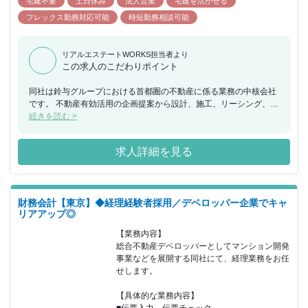
宅建不要
土日休み
法人営業
宅建を活かせる
フレックス勤務対応可能
時短勤務相談可能
リアルエステートWORKS担当者より
この求人のこだわりポイント
同社は鈴与グループにおける首都圏の不動産に係る業務の中核会社
です。 不動産有効活用の企画提案から設計、施工、リーシング、ビ
ル管理までを一貫して行い、その全てに営業担当としてかかわるこ
続きを読む >
とができ、お客様の資産形成、資産継承に寄り添うことで大きな信
頼を得られる仕事で、会社の成長とともに社員個人としても成長で
求人詳細を見る
きる会社です。 当ポジションについて、建築営業（土地活用）のサ
ポートとなるため、土地活用営業または不動産売買仲介の経験者の
みの採用となります。 フレキシブルな勤務時間の採用と営業地盤に
直行し直帰する働き方を通して自身で仕事の効率化を実現していた
財務会計【東京】◆経理経験者採用／デベロッパー企業でキャ
だきます。
リアアップ◎
【業務内容】

総合不動産デベロッパーとしてマンション開発
事業などを展開する同社にて、経理業務をお任
せします。

【具体的な業務内容】
