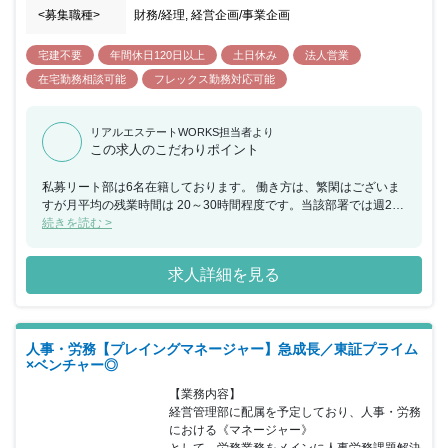
<募集職種>
財務/経理, 経営企画/事業企画
宅建不要
年間休日120日以上
土日休み
法人営業
在宅勤務相談可能
フレックス勤務対応可能
リアルエステートWORKS担当者より
この求人のこだわりポイント
私募リート部は6名在籍しております。 働き方は、繁閑はございま
すが月平均の残業時間は 20～30時間程度です。当該部署では週2日
程度の リモートワークをしております。 同社で働く魅力です。 ・
続きを読む >
母体が日鉄興和不動産なので安心感大きい ・フレックス制など働き
やすい環境 ・給料も属性良ければ1000万とか相談可能
求人詳細を見る
人事・労務【プレイングマネージャー】急成長／東証プライム
×ベンチャー◎
【業務内容】

経営管理部に配属を予定しており、人事・労務
における《マネージャー》

として、労務業務をメインに人事労務課題解決