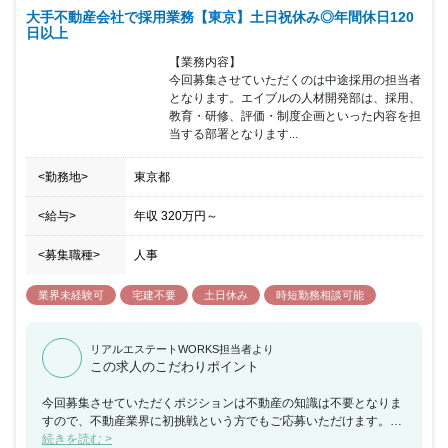
大手不動産会社で採用業務【東京】土日祝休み◎年間休日120
トワークも国や都の要請を踏まえて都度会社が決定しており、第5
日以上
派の際は週3日でテレワークを実施し、解除後は時差出勤制度を活
用と情勢に合わせて柔軟に対応しています。年間休日120日・完全
【業務内容】

週休2日制（土・日・祝）と休みがしっかりとれる環境によって仕
今回募集させていただくのは中途採用の担当者
事とプライベートを充実させることのできる環境です。
となります。エイブルの人材開発部は、採用、
教育・研修、評価・制度企画といった内容を担
当する部署となります...
<勤務地>
東京都
<給与>
年収
320万円
～
<募集職種>
人事
業界未経験可
宅建不要
土日休み
時短勤務相談可能
リアルエステートWORKS担当者より
この求人のこだわりポイント
今回募集させていただくポジションは不動産の知識は不要となりま
すので、不動産業界に初挑戦という方でもご応募いただけます。人
材業界でのご経験がある方は、今までの経験をを活かすことができ
続きを読む >