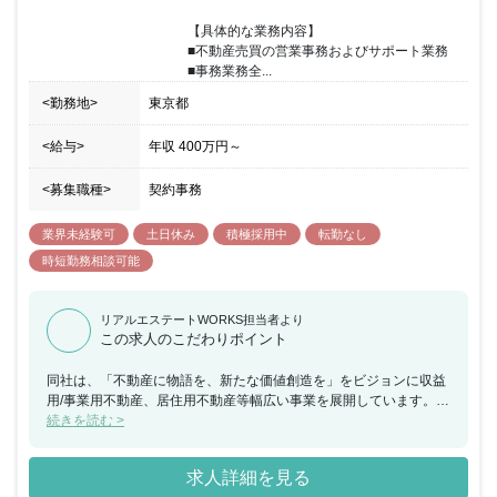
【具体的な業務内容】

■不動産売買の営業事務およびサポート業務

■事務業務全...
<勤務地>
東京都
<給与>
年収
400万円
～
<募集職種>
契約事務
業界未経験可
土日休み
積極採用中
転勤なし
時短勤務相談可能
リアルエステートWORKS担当者より
この求人のこだわりポイント
同社は、「不動産に物語を、新たな価値創造を」をビジョンに収益
用/事業用不動産、居住用不動産等幅広い事業を展開しています。今
回、デスクワークを中心とした事務（サポート業務）をお任せでき
続きを読む >
る方を募集することとなりました。入社後は、経験に応じて業務を
お任せするため、業界未経験の方でも安心してスタートしていただ
求人詳細を見る
けます。サポートが中心となりますが、少数精鋭の会社のため中心