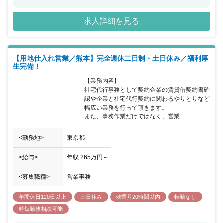
ます。まずは当社で実績を出し結果に繋げていただければと思いま
すが、将来的には人事として幅広いキャリアを積んで頂くことが可
求人詳細を見る
能となります。
【用地仕入れ営業／熊本】完全週休二日制・土日休み／福利厚
生完備！
【業務内容】

社宅代行事務として契約企業の賃貸借契約書確
認や企業と社宅代行契約に関わるやりとりなど
幅広い業務を行って頂きます。

また、事務作業だけではなく、営業...
<勤務地>
東京都
<給与>
年収
265万円
～
<募集職種>
営業事務
年間休日120日以上
土日休み
残業月20時間以内
転勤なし
時短勤務相談可能