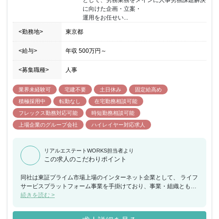
に向けた企画・立案・

運用をお任せい...
<勤務地>
東京都
<給与>
年収
500万円
～
<募集職種>
人事
業界未経験可
宅建不要
土日休み
固定給高め
積極採用中
転勤なし
在宅勤務相談可能
フレックス勤務対応可能
時短勤務相談可能
上場企業のグループ会社
ハイレイヤー対応求人
リアルエステートWORKS担当者より
この求人のこだわりポイント
同社は東証プライム市場上場のインターネット企業として、 ライフ
サービスプラットフォーム事業を手掛けており、事業・組織ともに
急成長を遂げる注目のベンチャー企業になります。 これから更に社
続きを読む >
内整備を図り、企業価値向上に向けて人事労務施策の推進 を担って
いただける《リーダー層～マネジメント層》の強化に伴う採用と な