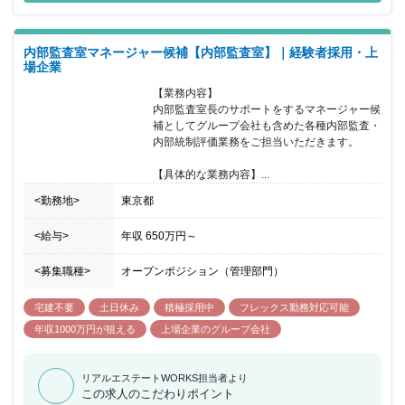
す。「次の10年」に向けて更なる事業成長を目指しており、今回の
採用においても会社の中核社員を担っていただける《幹部候補》の
採用を進めています。社員の育成に力を注いでいる企業になります
内部監査室マネージャー候補【内部監査室】｜経験者採用・上
ので代表が直接サポートや教育することもあり、成長意欲のある方
場企業
にはピッタリの職場環境が整っています。成長中のベンチャー企業
だからこそ感じられる醍醐味、やりがいを感じながら働けるのも魅
【業務内容】

力となります。社員の成長に労力を惜しむことがない企業になりま
内部監査室長のサポートをするマネージャー候
すので、成長意欲が高い方にはお勧めの案件となります。
補としてグループ会社も含めた各種内部監査・
内部統制評価業務をご担当いただきます。

【具体的な業務内容】...
<勤務地>
東京都
<給与>
年収
650万円
～
<募集職種>
オープンポジション（管理部門）
宅建不要
土日休み
積極採用中
フレックス勤務対応可能
年収1000万円が狙える
上場企業のグループ会社
リアルエステートWORKS担当者より
この求人のこだわりポイント