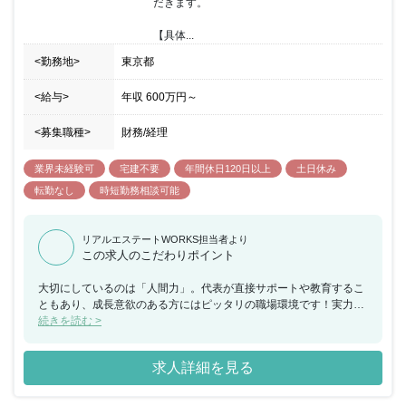
だきます。

なります。 勤務地や給与など条件に変更ありません。 【同社の魅
力】 全社員の顔が見えやすく、風通しの良い社風です。また有給以
【具体...
外にも5日連続で取得できるリフレッシュ休暇やコアタイム無しの
フル・フレックスなので、ご自身の裁量で出勤時間を調整出来ま
<勤務地>
東京都
す。その他にも資格支援、住宅手当、フリードリンクなどの福利厚
生がございます。
<給与>
年収
600万円
～
<募集職種>
財務/経理
業界未経験可
宅建不要
年間休日120日以上
土日休み
転勤なし
時短勤務相談可能
リアルエステートWORKS担当者より
この求人のこだわりポイント
大切にしているのは「人間力」。代表が直接サポートや教育するこ
ともあり、成長意欲のある方にはピッタリの職場環境です！実力を
しっかり評価するため、モチベーションを高く保ちながら働くこと
続きを読む >
が可能です。業界未経験の方も大歓迎！入社前に特別な知識は必要
ありません。１３期連続黒字の強靭な会社です。少数精鋭の会社の
求人詳細を見る
ため、近い将来、会社の中心メンバーとして活躍していただきたい
と考えています☆ぜひ、同社で新しいことにチャレンジしてみませ
んか？ 【この仕事の魅力】 ★働きながら人間的にも成長できる！