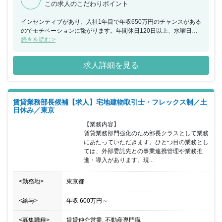
この求人のこだわりポイント
インセンティブがあり、入社1年目で年収650万円のチャンスがある
のでモチベーションに繋がります。年間休日120日以上、水曜日と
好きな曜日を休日にできるためワークライフバランスが取れる環境
続きを読む >
があります。また、経験や知識を増やすことができ、ご自身の成長
が会社の成長に直結するため、達成感とやりがいを感じられるポジ
求人詳細を見る
ションです。
賃貸業務部長候補【求人】宅地建物取引士・フレックス制／土
日休み／東京
【業務内容】

賃貸業務部門強化のため部長クラスとして業務
にあたっていただきます。ひとつ目の業務とし
ては、外部委託先との事業連携管理や業務推
進・導入があります。現...
<勤務地>
東京都
<給与>
年収
600万円
～
<募集職種>
賃貸仲介営業, 不動産専門職