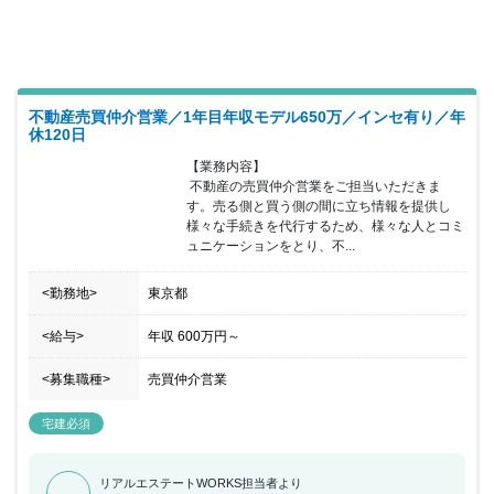
いただける環境です。 また、大和ハウスグループになりますので充
実の福利厚生とワークバランスにより仕事とプライベートを充実さ
せることができるのも魅力的です。
不動産売買仲介営業／1年目年収モデル650万／インセ有り／年
休120日
【業務内容】

 不動産の売買仲介営業をご担当いただきま
す。売る側と買う側の間に立ち情報を提供し
様々な手続きを代行するため、様々な人とコミ
ュニケーションをとり、不...
<勤務地>
東京都
<給与>
年収
600万円
～
<募集職種>
売買仲介営業
宅建必須
リアルエステートWORKS担当者より