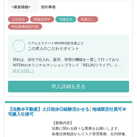
<募集職種>
契約事務
土日休み
積極採用中
宅建必須
転勤なし
時短勤務相談可能
リアルエステートWORKS担当者より
この求人のこだわりポイント
同社は、自社で仕入れ、販売、管理の機能を一貫して行っており、
NITOHのオリジナルマンションブランド「RELIA(リライア)」シリ
ーズを展開するなど管理戸数1757件 空室件数3件 入居率99.8%の実
続きを読む >
績を誇っています。 今回、不動産の契約・管理業務として不動産売
買情報の収集、調査分析から契約前後のサポートなど幅広い業務を
求人詳細を見る
お任せできる方を募集することとなりました。宅建を活かしたい方
や業界経験のある方、キャリアチェンジを考えている方など営業や
お客様を支える大切な存在としてご活躍いただける方を求めていま
す。社員同士の距離がものすごく近く、困ったことなどは必ず助け
【法務＠不動産】土日祝休◎経験活かせる│地域限定社員可＠
てもらえる環境や外部研修などもあり人間としての成長が望める環
宅建入社後可
境が特徴です。また、休日休暇を整備し、残業や休日出勤の削減な
いし代休などを徹底するとともに時短勤務や産休・育休といった制
【業務内容】

度の運用の推進などにも力を入れております。さらなる挑戦をし続
法務に関わる様々な業務をお願いします。

けている同社で宅建を活かして同社でご活躍いただける方を歓迎い
各種法律相談からリスク管理業務、社内研修、
たします。