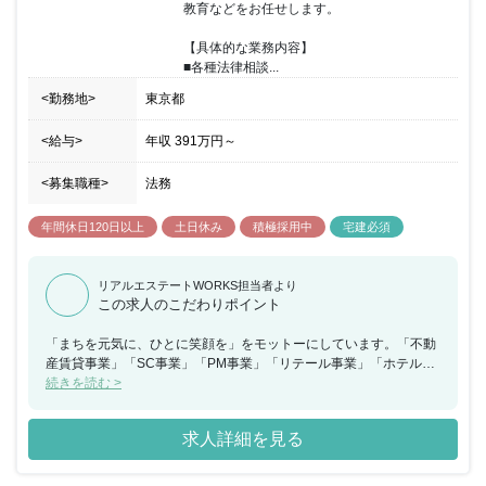
教育などをお任せします。

【具体的な業務内容】

■各種法律相談...
<勤務地>
東京都
<給与>
年収
391万円
～
<募集職種>
法務
年間休日120日以上
土日休み
積極採用中
宅建必須
リアルエステートWORKS担当者より
この求人のこだわりポイント
「まちを元気に、ひとに笑顔を」をモットーにしています。「不動
産賃貸事業」「SC事業」「PM事業」「リテール事業」「ホテル事
業」を展開する大和ハウスグループの企業です。同社は、商業領域
続きを読む >
ではトップクラスのデベロッパーです。自社の成長だけを目指すの
ではなく、社会と共にどう成長していけるかについて同社の立場か
求人詳細を見る
ら考えています。人と社会、未来の暮らしのあり方を描いていきた
いと願っています。 ワークライフバランス重視の環境でオンオフの
メリハリを付けた働き方が可能です。