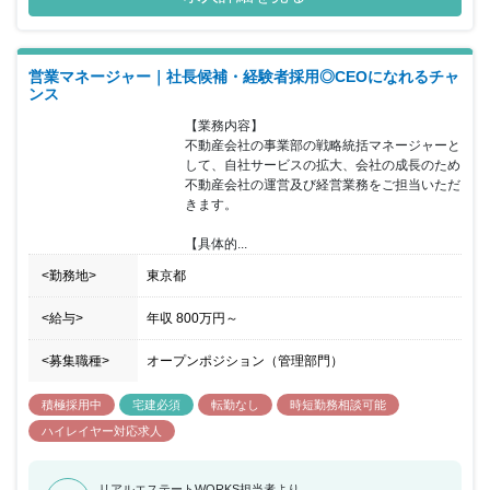
業を展開しています。ITを活用したサービスや働き方改革にも全社
を挙げて取り組み中。同社では、電子契約やWEB入居申込み、その
他にもIoT・RPAなどを積極的に導入したり、2020年8月、「子育て
営業マネージャー｜社長候補・経験者採用◎CEOになれるチャ
サポート企業」として厚生労働大臣より「くるみん認定」を受けま
ンス
した! 女性社員の育児休業取得率は100％！ 健康経営優良法人2023
ホワイト500に認定！ 同社は、「健康経営優良法人2023（大規模法
【業務内容】

人部門）」において、健康経営調査結果の上位500法人のみ認定さ
不動産会社の事業部の戦略統括マネージャーと
れる「ホワイト500」に認定されました！2018年より6年連続での
して、自社サービスの拡大、会社の成長のため
認定となりますが、 2022年からは健康経営優良法人（大規模法人
不動産会社の運営及び経営業務をご担当いただ
部門）認定法人の中で、健康経営度調査結果の上位500法人のみと
きます。

なる通称「ホワイト500」に認定されています。社員の成長が会社
の成長に直結すると考えており、一人ひとりが長く健全に働き続け
【具体的...
られるよう、様々な体制を完備。社員の健康維持・向上をはかる健
康経営を進めています！業界のリーディングカンパニーを目指すべ
<勤務地>
東京都
く、更なる組織強化に向けて増員募集中です。お客様の「想い」
も、従業員の「想い」にも寄り添った同社で一緒に働いてみません
<給与>
年収
800万円
～
か？
<募集職種>
オープンポジション（管理部門）
積極採用中
宅建必須
転勤なし
時短勤務相談可能
ハイレイヤー対応求人
リアルエステートWORKS担当者より