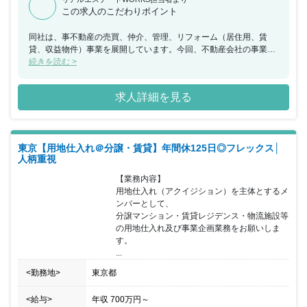
この求人のこだわりポイント
同社は、事不動産の売買、仲介、管理、リフォーム（居住用、賃
貸、収益物件）事業を展開しています。今回、不動産会社の事業部
の戦略統括マネージャーとして、自社サービスの拡大、会社の成長
続きを読む >
のため不動産会社の運営及び経営業務をお任せできる方を募集する
こととなりました。事業部の戦略統括マネージャーとしての業務を
求人詳細を見る
中心にココザス株式会社のグループ企業である同社の最高責任者と
してご活躍いただける方を求めています。チームメンバーの行動と
成果に対して責任を負い、実務面での障害などについてはリーダー
としてその排除・改善に努め、目標達成をチーム全体で目指してい
東京【用地仕入れ＠分譲・賃貸】年間休125日◎フレックス│
ただきます。必要に応じ自らがPLとして活動する。部下・メンバー
人柄重視
の成長を絶えず促し、その為のトレーニングプランを構築し実行す
る行動力のある方を歓迎いたします。
【業務内容】

用地仕入れ（アクイジション）を主体とするメ
ンバーとして、

分譲マンション・賃貸レジデンス・物流施設等
の用地仕入れ及び事業企画業務をお願いしま
す。

...
<勤務地>
東京都
<給与>
年収
700万円
～