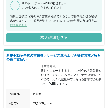
リアルエステートWORKS担当者より
この求人のこだわりポイント
賃貸と売買の両方の仲介営業を経験できることで将来活かせる幅が
広がりますので、業界経験者で宅建をお持ちの若年層の方は必見で
す。また、稼ぎたい方や、多くのお客様と接触してお客様の役に立
続きを読む >
ちたいという方も大歓迎です。
求人詳細を見る
新規不動産事業の営業職／サービス立ち上げ★提案営業／毎月
の賞与支払い
【業務内容】

新しくスタートするオフィス仲介の営業業務を
お任せします。2022年に立ち上げたばかりで
すので、大きな裁量が与えられる部署での勤務
です。WEBサイト...
<勤務地>
東京都
<給与>
年収
300万円
～