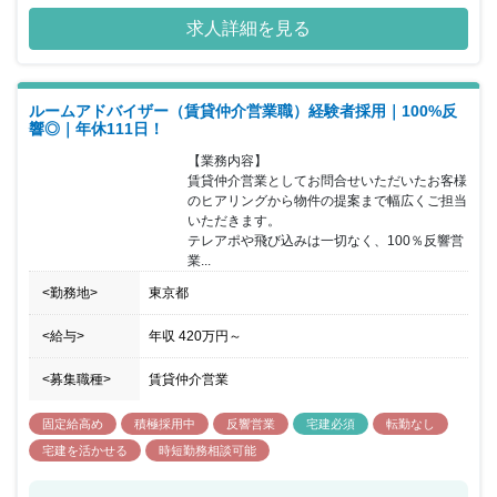
ご来場者などを会員化し、その会員をポータルサイトに集客、Web
求人詳細を見る
や実営業で以下のような”生きているうちにやりたいこと”のソリュ
ーション提案をしていき、ＬＴＶの最大化を狙うことでさらなる成
長を見込んでいます。そんな中、今回、自社グループ施設（オフィ
ス、工場、斎場等）の有効活用を目指した、開発・設計及び管理を
ルームアドバイザー（賃貸仲介営業職）経験者採用｜100%反
中心に各施設のリノベーションや新規開発を業務をご担当いただけ
響◎｜年休111日！
る方を募集することとなりました。グループ全体で新規事業に取り
組むなど通常の施設管理とは違い、様々な経験することができるの
【業務内容】

も同社の特徴でもあります。開発業務推進の体制強化に向けた募集
賃貸仲介営業としてお問合せいただいたお客様
となり、資格や豊富な経験を活かしていただける方を求めておりま
のヒアリングから物件の提案まで幅広くご担当
す。
いただきます。

テレアポや飛び込みは一切なく、100％反響営
業...
<勤務地>
東京都
<給与>
年収
420万円
～
<募集職種>
賃貸仲介営業
固定給高め
積極採用中
反響営業
宅建必須
転勤なし
宅建を活かせる
時短勤務相談可能