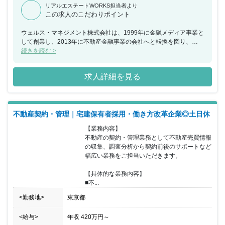
リアルエステートWORKS担当者より
この求人のこだわりポイント
ウェルス・マネジメント株式会社は、1999年に金融メディア事業と
して創業し、2013年に不動産金融事業の会社へと転換を図り、
2015年よりホテル運営事業をスタートさせました。同年、金融メデ
続きを読む >
ィア事業を譲渡し、不動産金融事業とホテル運営事業に注力する現
在の体制を構築しております。「快適な時間と空間づくりを通し
求人詳細を見る
て、日本の魅力と文化を、「体験価値」として提供し、あらゆるお
客様に感動と安定的な繁栄をお届けすることで、豊かな社会の発展
に貢献する」ことを理念として業務を推進しており、2022年4月に
は、東証スタンダード市場に上場しております。ホールディングス
不動産契約・管理｜宅建保有者採用・働き方改革企業◎土日休
として、グループ会社の経営管理を行うほか、グループ会社が組成
するファンドスキームへの自己投資を行っています。現在は、主に
【業務内容】

不動産金融を営むリシェス・マネジメント株式会社、ウェルス・リ
不動産の契約・管理業務として不動産売買情報
アルティ・マネジメント株式会社と、ホテル運営事業を行うワール
の収集、調査分析から契約前後のサポートなど
ド・ブランズ・コレクション ホテルズ＆リゾーツ株式会社の子会社
幅広い業務をご担当いただきます。

三社を中心に業務展開をはかり、お客様のサポートを行っておりま
す。 【同社の魅力】 全社員の顔が見えやすく、風通しの良い社風
【具体的な業務内容】

です。また有給以外にも5日連続で取得できるリフレッシュ休暇や
■不...
コアタイム無しのフル・フレックスなので、ご自身の裁量で出勤時
間を調整出来ます。その他にも資格支援、住宅手当、フリードリン
<勤務地>
東京都
クなどの福利厚生がございます。※ウェルス・リアルティ・マネジ
メント株式会社に在籍出向となります。 勤務地や給与など条件に変
<給与>
年収
420万円
～
更ありません。