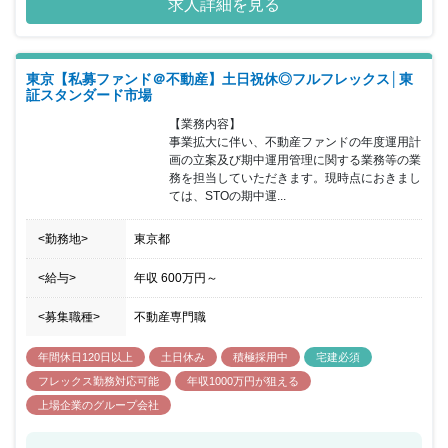
求人詳細を見る
ーズにいつでもお応えできるように、それぞれのキャリアを自由に
磨くことができ、心地よく働くことができる職場環境の構築にも力
をいれております。激しい変化の時代を迎え、不動産業界には追い
風が吹いています。私たちは、今を新しい価値提案のチャンスとと
東京【私募ファンド＠不動産】土日祝休◎フルフレックス│東
らえ、より多くのお客様にご満足いただける、トータルプロフェッ
証スタンダード市場
ショナルカンパニーを目指します。 ■1937年創業。東京都板橋区を
拠点とした地域密着の安定企業。 ■入居率99％以上を誇るデザイン
【業務内容】

アパートをはじめ、木造1,000棟以上、RC造500棟以上の建築実績
事業拡大に伴い、不動産ファンドの年度運用計
があります。 ■東武東上線沿いのエリアに根差し、賃貸仲介会社を
画の立案及び期中運用管理に関する業務等の業
運営。ファミリーから単身者向けの物件を扱っています。 ■グルー
務を担当していただきます。現時点におきまし
プ内で住宅の施工から賃貸・売買仲介、物件管理、リフォームま
ては、STOの期中運...
で、一貫したサービスを提供しております。 ■働きやすい環境で勤
続年数の長い社員も多く、腰を据えて長期的にキャリアを積むこと
<勤務地>
東京都
が出来ます。
<給与>
年収
600万円
～
<募集職種>
不動産専門職
年間休日120日以上
土日休み
積極採用中
宅建必須
フレックス勤務対応可能
年収1000万円が狙える
上場企業のグループ会社