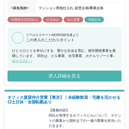
<募集職種>
マンション用地仕入れ, 経営企画/事業企画
年間休日120日以上
土日休み
法人営業
宅建必須
リアルエステートWORKS担当者より
この求人のこだわりポイント
ひとりひとりを幸せにする、豊かな社会を育む、都市開発事業を展
開しています。 同社は、ビル事業、住宅事業、ホテルリゾート事
業、 シニア事業の4つの事業を柱に都市開発事業を展開していま
続きを読む >
す。 ◎ビル事業では、東京・大阪に所有するオフィスビルの賃貸を
軸としながら、 大規模ビルと同水準のスペックを備えたオフィスビ
求人詳細を見る
ルの開発に注力。 さらに商業施設やカンファレンスの運営も行って
います。 ◎住宅事業では、都市生活者が求める住まいの有り方を追
求し、 「ルフォン」を冠した分譲・賃貸マンションの開発を進める
とともに、 柔軟なアプローチによる開発に取り組んでいます。 ◎
オフィス賃貸仲介営業【東京】｜未経験歓迎・宅建を活かせる
ホテルリゾート事業では、美しい日本を再発見することで観光需要
◎土日休・全国転勤あり
を喚起し、 地域経済の活性化に寄与することを目指して、 日本各
地で多彩なホテルおよびリゾート施設を開発・運営しています。 ◎
【業務内容】

シニア事業では、高齢者の自立を支援し、家族や社会との絆を深め
同社が管理するオフィスビルについて、テナン
るサービスを提供する、 有料老人ホームを開発・運営しています。
トの募集から契約までの一連の業務を担当いた
だきます。
