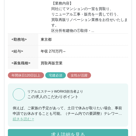
し、 企業価値の向上に努めます。
【業務内容】

同社にてマンションの一室を買取り、

リニューアル工事・販売を一貫して行う、

買取再販リノベーション業務をお任せいたしま
す。

区分所有建物の①取得・...
<勤務地>
東京都
<給与>
年収
270万円
～
<募集職種>
買取再販営業
年間休日120日以上
宅建必須
女性が活躍
リアルエステートWORKS担当者より
この求人のこだわりポイント
例えば、ご家族の予定があって、土日で休みが取りたい場合、事前
申請でお休みすることも可能。（チーム内での要調整）テレワーク
も業務に応じて積極的に取り組み中。チームで成果を上げるべく働
続きを読む >
き方も効率性を重視しています！ 2015年営業開始当初、賃貸管理
戸数約7万5千戸からスタート！同社では、一棟マンションから分譲
求人詳細を見る
マンション（一戸）、戸建、オフィス、店舗等、幅広く賃貸管理事