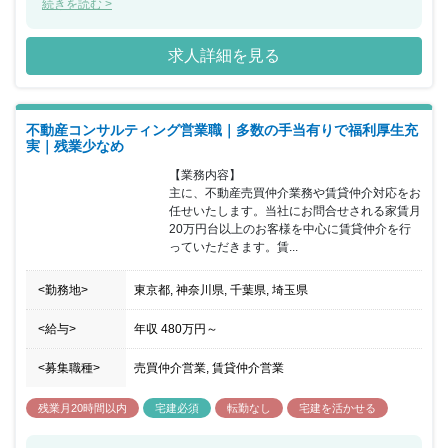
を柱に都市開発事業を展開しています。ビルマネジメントやビルメ
続きを読む >
ンテナンスに特化した会社や、オフィス入退去時の工事やレイアウ
ト変更に強みを持つ会社をグループ会社に抱えており、グループ全
求人詳細を見る
体で主要都市の厳選した立地に、最先端の設備を備え、環境に配慮
したビルを開発やサンケイビルの拠点である大手町地区の再開発
や、グループ各社と協力して開発事業を通じた地域の賑わいの創出
に取り組んでいきます。 ＜プロジェクト実績＞ Hareza池袋、
不動産コンサルティング営業職｜多数の手当有りで福利厚生充
HarezaTower（共同事業者として再開発に参画）、S-GATEシリー
実｜残業少なめ
ズ（中規模オフィス開発）、投資家向け開発事業
【業務内容】

主に、不動産売買仲介業務や賃貸仲介対応をお
任せいたします。当社にお問合せされる家賃月
20万円台以上のお客様を中心に賃貸仲介を行
っていただきます。賃...
<勤務地>
東京都, 神奈川県, 千葉県, 埼玉県
<給与>
年収
480万円
～
<募集職種>
売買仲介営業, 賃貸仲介営業
残業月20時間以内
宅建必須
転勤なし
宅建を活かせる