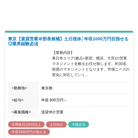
東京【賃貸営業＠部長候補】土日祝休│年収1000万円目指せる
◎業界経験必須
【業務内容】

東日本エリア(拠点=新宿、横浜、大宮)の営業
マネジメント全般をお任せ致します。約30名
程度のマネジメントとなります。市場ニーズの
変化に対応していく...
<勤務地>
東京都
<給与>
年収
800万円
～
<募集職種>
賃貸仲介営業
年間休日120日以上
土日休み
宅建必須
年収1000万円が狙える