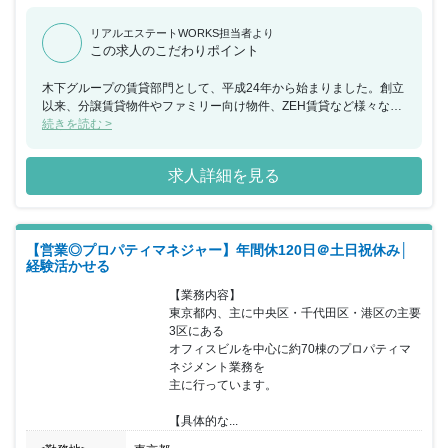
リアルエステートWORKS担当者より
この求人のこだわりポイント
木下グループの賃貸部門として、平成24年から始まりました。創立
以来、分譲賃貸物件やファミリー向け物件、ZEH賃貸など様々な要
望に応える物件情報を提供しています。東京、千葉、埼玉、神奈川
続きを読む >
県に加えて、東海地区や関西地区でも事業を展開しています。ま
た、木下グループは多岐にわたるサービスを提供する企業です。こ
求人詳細を見る
れらの点を踏まえながら、賃貸業務の強化を図れる方からの応募を
お待ちしています。なお、入社3ヵ月間は契約社員(その後正社員登
用を検討)となります。
【営業◎プロパティマネジャー】年間休120日＠土日祝休み│
経験活かせる
【業務内容】

東京都内、主に中央区・千代田区・港区の主要
3区にある

オフィスビルを中心に約70棟のプロパティマ
ネジメント業務を

主に行っています。

【具体的な...