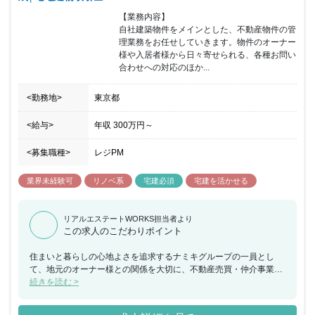
【業務内容】

自社建築物件をメインとした、不動産物件の管
理業務をお任せしていきます。物件のオーナー
様や入居者様から日々寄せられる、各種お問い
合わせへの対応のほか...
<勤務地>
東京都
<給与>
年収
300万円
～
<募集職種>
レジPM
業界未経験可
リノベ系
宅建必須
宅建を活かせる
リアルエステートWORKS担当者より
この求人のこだわりポイント
住まいと暮らしの心地よさを追求するナミキグループの一員とし
て、地元のオーナー様との関係を大切に、不動産売買・仲介事業を
展開してまいりました。グループの幅広いネットワークをいかし、
続きを読む >
不動産の資産価値を最大限に活かすお手伝いが私たちの大きな役割
のひとつです。同時に、同社で働く一人ひとりが、ご相談者様のニ