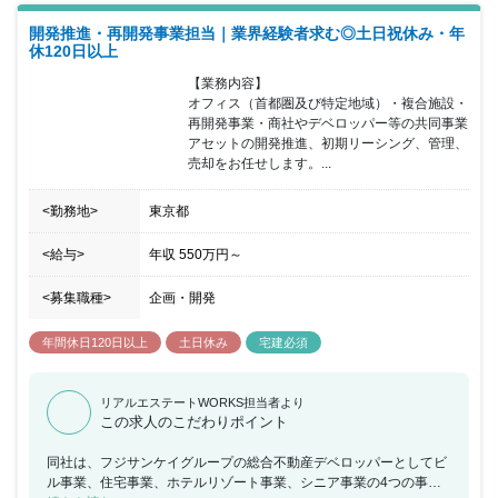
開発推進・再開発事業担当｜業界経験者求む◎土日祝休み・年
休120日以上
【業務内容】

オフィス（首都圏及び特定地域）・複合施設・
再開発事業・商社やデベロッパー等の共同事業
アセットの開発推進、初期リーシング、管理、
売却をお任せします。...
<勤務地>
東京都
<給与>
年収
550万円
～
<募集職種>
企画・開発
年間休日120日以上
土日休み
宅建必須
リアルエステートWORKS担当者より
この求人のこだわりポイント
同社は、フジサンケイグループの総合不動産デベロッパーとしてビ
ル事業、住宅事業、ホテルリゾート事業、シニア事業の4つの事業