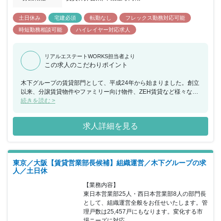
土日休み
宅建必須
転勤なし
フレックス勤務対応可能
時短勤務相談可能
ハイレイヤー対応求人
リアルエステートWORKS担当者より
この求人のこだわりポイント
木下グループの賃貸部門として、平成24年から始まりました。創立
以来、分譲賃貸物件やファミリー向け物件、ZEH賃貸など様々な要
望に応える物件情報を提供しています。東京、千葉、埼玉、神奈川
続きを読む >
県に加えて、東海地区や関西地区でも事業を展開しています。ま
た、木下グループは多岐にわたるサービスを提供する企業です。こ
求人詳細を見る
れらの点を踏まえながら、賃貸業務の強化を図れる方からの応募を
お待ちしています。なお、入社3ヵ月間は契約社員(その後正社員登
用を検討)となります。
東京／大阪【賃貸営業部長候補】組織運営／木下グループの求
人／土日休
【業務内容】

東日本営業部25人・西日本営業部8人の部門長
として、組織運営全般をお任せいたします。管
理戸数は25,457戸にもなります。変化する市
場ニーズに対応...