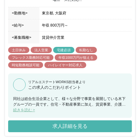
<勤務地>
東京都, 大阪府
<給与>
年収
800万円
～
<募集職種>
賃貸仲介営業
土日休み
法人営業
宅建必須
転勤なし
フレックス勤務対応可能
年収1000万円が狙える
時短勤務相談可能
ハイレイヤー対応求人
リアルエステートWORKS担当者より
この求人のこだわりポイント
同社は総合生活企業として、様々な分野で事業を展開している木下
グループの一員です。住宅・不動産事業に加え、賃貸事業、介護事
業が主軸です。その他にも美容、映画、音楽、放送等、多角事業を
続きを読む >
展開しています。多角的な視野を持って行動したい方の応募をお待
ちしています。東日本、西日本エリアで1名ずつの募集です。入社3
求人詳細を見る
ヵ月間は、契約社員(その後正社員登用を検討)としての契約です。