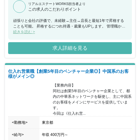
リアルエステートWORKS担当者より
この求人のこだわりポイント
頑張りと会社の評価で、未経験→主任→店長と最短1年で昇格する
ことも可能。 昇格するにつれ待遇・裁量もUPします。 管理職から
転職をお考えの方はマネジメント経験が活かせます。 生産性向上に
続きを読む >
つながるアイディアや意見は大歓迎！ メンバーは向上心が強く、事
業部・店舗の発展に前向きです。 経験者の方は、得意なエリア・お
求人詳細を見る
客様の属性など、営業パフォーマンスを発揮できるよう先輩や上司
がフォローします。 ＜福利厚生・オフィス環境＞ 社員同士の距離
がものすごく近く、困ったことなどは必ず助けてもらえます。 外部
研修などもあり人間としての成長が望める環境です。職場もきれい
仕入れ営業職【創業5年目のベンチャー企業◎】中国系のお客
で備品なども不備があればすぐに取り寄せてもらえます。 PCなど
様がメイン◎
も最新のものに変更でき、効率第一の考えの元で行動するので職場
内スピード感は早いです。 掃除などは当番制になっており定期的に
【業務内容】

行っています。
同社は創業5年目のベンチャー企業として、都
内の中華系ネットワークを駆使し、主に中国系
のお客様をメインにサービスを提供していま
す。

今回は《仕入れ営...
<勤務地>
東京都
<給与>
年収
400万円
～