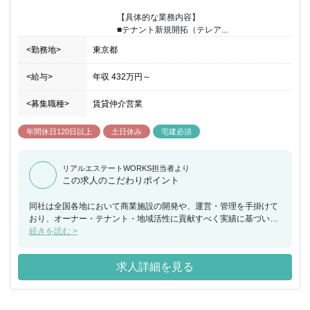
【具体的な業務内容】

■テナント新規開拓（テレア...
<勤務地>
東京都
<給与>
年収
432万円
～
<募集職種>
賃貸仲介営業
年間休日120日以上
土日休み
宅建必須
リアルエステートWORKS担当者より
この求人のこだわりポイント
同社は全国各地において商業施設の開発や、運営・管理を手掛けて
おり、オーナー・テナント・地域活性に貢献すべく実績に基づいた
最適な開発を行い、運営・管理を行っております。 また、地域のニ
続きを読む >
ーズに合わせ、ビジネスホテルや書店の運営も行っており、ビジネ
スホテルにおいては、現在全国に74店舗を運営しております。 今
求人詳細を見る
回、同社が管理するオフィスビルについて、テナントの募集から契
約までの一連の業務をご担当いただける方を募集することとなりま
した。 不動産業界ご経験者以外の方でも、営業経験と宅建資格をお
持ちで、オフィスの賃貸仲介営業に興味がある方であれば挑戦して