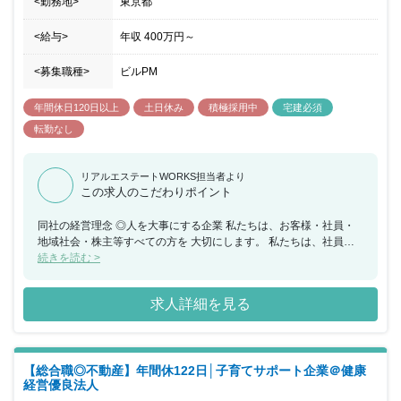
<勤務地>
東京都
<給与>
年収
400万円
～
<募集職種>
ビルPM
年間休日120日以上
土日休み
積極採用中
宅建必須
転勤なし
リアルエステートWORKS担当者より
この求人のこだわりポイント
同社の経営理念 ◎人を大事にする企業 私たちは、お客様・社員・
地域社会・株主等すべての方を 大切にします。 私たちは、社員同
士の絆を深め、生き甲斐のある活気に満ちた 職場環境づくりに努め
続きを読む >
ます。 ◎信用を重んずる企業 私たちは、企業倫理とコンプライア
ンスを遵守し、 信用を第一に考えます。 私たちは、信頼と感謝さ
求人詳細を見る
れる最良の 「不動産サービス」を提供します。 ◎社会に貢献する
企業 私たちは、環境保全を重んじ、 豊かな未来ある社会の発展に
取り組みます。 私たちは、 「不動産サービス」を通して、 地域社
会に愛される企業を目指します。 ◎進取と想像の精神を持つ企業
【総合職◎不動産】年間休122日│子育てサポート企業＠健康
私たちは、チャレンジ精神と創意工夫を持って常に ベストを尽くし
経営優良法人
ます。 私たちは、自発性を重んじ、常に計画・実行・検証・改善