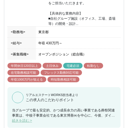
をご担当いただきます。

【具体的な業務内容】

■自社グループ施設（オフィス、工場、斎場
等）の開発・設計...
<勤務地>
東京都
<給与>
年収
430万円
～
<募集職種>
オープンポジション（総合職）
年間休日120日以上
土日休み
宅建必須
転勤なし
在宅勤務相談可能
フレックス勤務対応可能
年収1000万円が狙える
時短勤務相談可能
リアルエステートWORKS担当者より
この求人のこだわりポイント
当グループで最も安定的、かつ成長余力の高い事業である葬祭関連
事業は、中核子事業会社である東京博善㈱を中心に、今後、ダイナ
ミックな成長を志向して様々な新規事業に取組んでいくこととなり
続きを読む >
ました。その中でも東京博善の6斎場を訪れる年間50万~100万人の