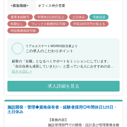
<募集職種>
オフィス仲介営業
業界未経験可
年間休日120日以上
土日休み
宅建必須
転勤なし
フレックス勤務対応可能
年収1000万円が狙える
時短勤務相談可能
リアルエステートWORKS担当者より
この求人のこだわりポイント
顧客の「右腕」となるべくサポートをミッションにしています。
「自分自身も成長していきたい」と思っている人におすすめの企業
です。100人の仲間を集め、100人の経営者を輩出し、100人の人の
続きを読む >
右腕となるべく、一緒に働いていきましょう。
求人詳細を見る
施設開発・管理◆資格保有者・経験者採用◎年間休日125日・
土日休み
【業務内容】

施設管理部門での開発・設計及び管理業務全般