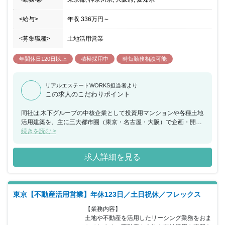
<給与>
年収
336万円
～
<募集職種>
土地活用営業
年間休日120日以上
積極採用中
時短勤務相談可能
リアルエステートWORKS担当者より
この求人のこだわりポイント
同社は,木下グループの中核企業として投資用マンションや各種土地
活用建築を、主に三大都市圏（東京・名古屋・大阪）で企画・開発
して参りました。今回、土地を所有している個人のオーナー様(50
続きを読む >
代~80代が中心)に対して、アパートや保育園、介護施設の建築・経
営による“資産運用”の提案を行っていただける方を募集することと
求人詳細を見る
なりました。所有の土地にアパートや保育園、介護施設などを建る
ことで、オーナー様は安定した家賃収入を手にでき、税金対策にも
有効で、固定資産税や相続税が大幅に軽減されるメリットもありま
す。既存顧客や紹介、反響が中心となりますので飛び込み営業はあ
東京【不動産活用営業】年休123日／土日祝休／フレックス
りません。プランニングの仕方などは先輩や上司がイチから教えて
くれる環境ですので安心していただけます。提案から受注に至るま
【業務内容】

では約3~6ヶ月。オーナー様に複数回にわたって訪問・提案するた
土地や不動産を活用したリーシング業務をおま
め、じっくりと信頼関係を築き、信頼を積み重ねていく営業となり