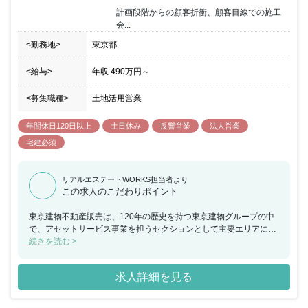
計画段階からの顧客折衝、顧客目線での施工
会...
<勤務地>
東京都
<給与>
年収
490万円
～
<募集職種>
土地活用営業
年間休日120日以上
土日休み
反響営業
法人営業
宅建必須
リアルエステートWORKS担当者より
この求人のこだわりポイント
東京建物不動産販売は、120年の歴史を持つ東京建物グループの中
で、アセットサービス事業を担うセクションとして主要エリアに店
舗を構え、売買仲介・アセットソリューション・賃貸管理を軸に事
続きを読む >
業を展開しております。 不動産の流通サイクルのあらゆる場面で、
ワンストップでサービスを提供できるという強みを持っています。
求人詳細を見る
当ポジションは、一級建築士資格をお持ちの方、設計業務に加えて
顧客提案営業も行える方を募集していますが、不動産知識や建設知
識をお持ちで、営業に活かしたい方を歓迎いたします。 また、