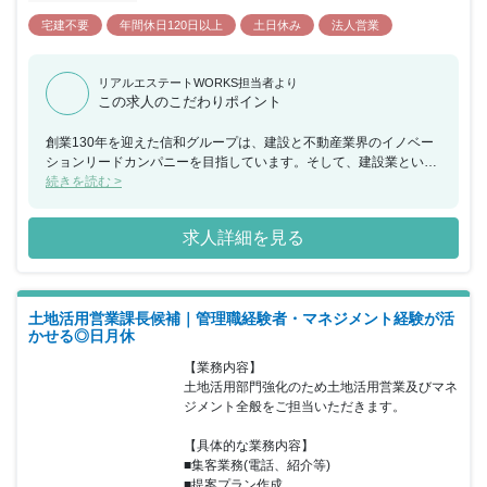
宅建不要
年間休日120日以上
土日休み
法人営業
リアルエステートWORKS担当者より
この求人のこだわりポイント
創業130年を迎えた信和グループは、建設と不動産業界のイノベー
ションリードカンパニーを目指しています。そして、建設業という
枠組みを超えて、温浴事業や複合施設、介護事業、ホテル事業、貸
続きを読む >
し会議室儀業などにも取り組み、多角的事業経営を実行していま
す。開発案件の多くは自社ブランド、スプランディッドシリーズの
求人詳細を見る
賃貸マンションが約８割を占め、その他にもドルチェヴィータシリ
ーズの分譲マンションやホテル、介護付有料老人ホームなど様々な
案件を手掛けています。まずはグループ開発案件の営業職のプロフ
ェッショナルとなることを目標に、将来的には、自社開発物件以外
土地活用営業課長候補｜管理職経験者・マネジメント経験が活
のフィールドでも活躍頂けるよう、土地・建物のオーナー（法人・
かせる◎日月休
個人）に向けた土地活用の企画提案営業もご担当いただく予定で
す。営業体制の強化を図っていただきますので、今までの業界での
【業務内容】

知識やスキルを活かして業務にあたってください。 「自分だけでな
土地活用部門強化のため土地活用営業及びマネ
く、相手や社会にとっても良い仕事をする姿勢」を持って、共に成
ジメント全般をご担当いただきます。

長していく意欲のある方からの応募をお待ちしています。
【具体的な業務内容】

■集客業務(電話、紹介等)

■提案プラン作成...