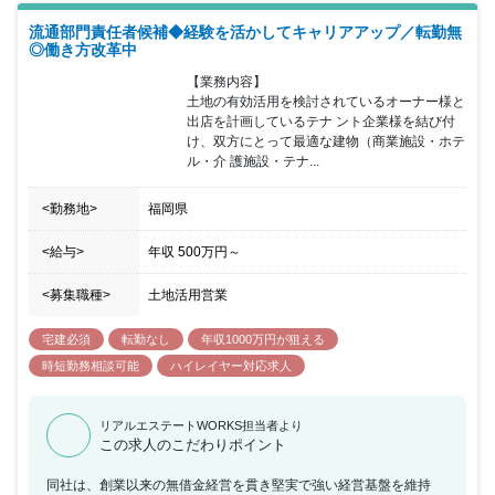
2023年4月に人事制度を改革し、 １．結果だけではなく、プロセス
流通部門責任者候補◆経験を活かしてキャリアアップ／転勤無
も重視する評価制度 ２．中途入社か新卒入社かによって有利・不利
◎働き方改革中
が生まれない制度設計 ３．全体的な賃金向上 など、腰を据えて働
きやすい環境づくりに取り組んでいます。 （離職率1％台、平均勤
【業務内容】

続年数12.6年）
土地の有効活用を検討されているオーナー様と
出店を計画しているテナ ント企業様を結び付
け、双方にとって最適な建物（商業施設・ホテ
ル・介 護施設・テナ...
<勤務地>
福岡県
<給与>
年収
500万円
～
<募集職種>
土地活用営業
宅建必須
転勤なし
年収1000万円が狙える
時短勤務相談可能
ハイレイヤー対応求人
リアルエステートWORKS担当者より
この求人のこだわりポイント
同社は、創業以来の無借金経営を貫き堅実で強い経営基盤を維持