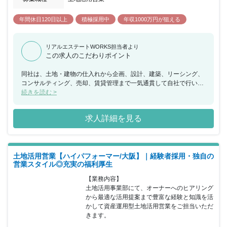
年間休日120日以上
積極採用中
年収1000万円が狙える
リアルエステートWORKS担当者より
この求人のこだわりポイント
同社は、土地・建物の仕入れから企画、設計、建築、リーシング、
コンサルティング、売却、賃貸管理まで一気通貫して自社で行い、
「オーナー様の利益の最大化」を全部門が一貫して追求していま
続きを読む >
す。創業9年で売上103.5億円、経常利益8.47億円を達成するなど更
にスピードアップをして成長し業界に風穴を開けて邁進してきまし
求人詳細を見る
た。さらに同社が目指すのは業界No1。2031年の売上1000億円
超、経常利益100億円超を目指しています。 今回、土地活用事業部
にて資産運用型土地活用営業をご担当いただける方を募集すること
となりました。同社の土地活用は、単純にアパート・マンションを
土地活用営業【ハイパフォーマー/大阪】｜経験者採用・独自の
建てる・売るという不動産業とは一線を画すサービスです。あくま
営業スタイル◎充実の福利厚生
で資産運用の観点で、お客様が物件を取得された後も「安定して賃
貸経営を行えるかかどうか」を重視しており、土地診断の結果か
【業務内容】

ら、その土地の賃貸需要等を調査し賃貸経営の向き・不向きを診断
土地活用事業部にて、オーナーへのヒアリング
します。賃貸経営に適している土地にはアパート・マンションの建
から最適な活用提案まで豊富な経験と知識を活
築を提案し、反対に適していない土地をご所有のお客様に対して
かして資産運用型土地活用営業をご担当いただ
は、賃貸需要のある土地での物件購入による土地活用・相続税対策
きます。

を提案します。経験と知識を活かして資産運用型土地活用でご活躍