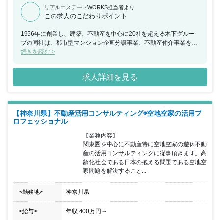
リアルエステートWORKS担当者より
この求人のこだわりポイント
1956年に創業し、建築、不動産を中心に20社を超える木下グルー
プの同社は、都市型マンション企画分譲事業、不動産仲介事業を展
開しています。今回、土地活用部門強化のため、目標達成に向け徹
続きを読む >
底した指導、管理を行っていただける方を募集することとなりまし
た。現代、コンプライアンスもあり、厳しく指導・管理では目標達
求人詳細を見る
成をすることが難しくなってきました。社員一人一人に目を向け、
分析し適切な指導を行うことでコントロールし、目標達成へ導き出
すことが必要となっています。豊富なマネジメント経験を元に部下
の力を最大限化し、営業戦略と市道・管理で目標達成に向け行動し
【神奈川県】不動産活用コンサルティング◉空地空家の活用プ
ていただける方を求めています。
ロフェッショナル
【業務内容】

関東圏を中心に不動産特に空地空家の遊休不動
産の活用コンサルティングに従事頂きます。高
齢化社会である日本の抱える問題である空地空
家問題を解決すること...
<勤務地>
神奈川県
<給与>
年収
400万円
～