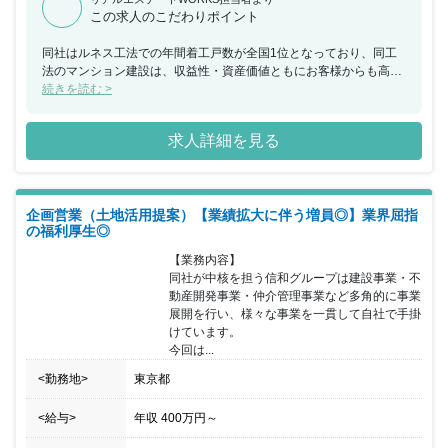
この求人のこだわりポイント
同社はルネス工法での年間着工戸数が全国1位となっており、同工
法のマンション建設は、収益性・資産価値ともにお客様からも高い
評価を獲得しています。 業務屈指の福利厚生・ワークライフバラン
続きを読む >
スを実現した働き方の実現も魅力の一つで、社員一人ひとりの「仕
事」と「私生活」を充実させるべく制度を整えています。 信和グル
求人詳細を見る
ープとしての安定した経営基盤があり、男女問わず安定的・長期的
な就業を実現することが可能です。
企画営業（土地活用提案）【業績拡大に伴う増員◎】業界屈指
の福利厚生◎
【業務内容】

同社が中核を担う信和グループは建設事業・不
動産開発事業・仲介管理事業など多角的に事業
展開を行い、様々な事業を一貫して自社で手掛
けています。

今回は...
<勤務地>
東京都
<給与>
年収
400万円
～