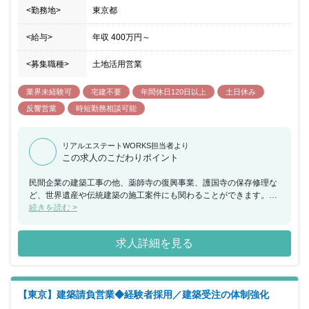
決められた方法だけでなく、柔軟な発想と経験で自由な提案と行動
<勤務地>
東京都
力で一緒に組織を大きくしていたける方のご応募をお待ちしており
ます。
<給与>
年収
400万円
～
<募集職種>
土地活用営業
業界未経験可
宅建不要
年間休日120日以上
土日休み
反響営業
時短勤務相談可能
リアルエステートWORKS担当者より
この求人のこだわりポイント
民間企業の建築工事の他、薬師寺の復興事業、護国寺の保存修理な
ど、世界遺産や伝統建築の施工案件にも関わることができます。日
本の伝統を守る仕事に携わりたい方にもおすすめです！
続きを読む >
求人詳細を見る
【東京】建築請負営業◆経験者採用／建築受注の体制強化