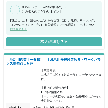
リアルエステートWORKS担当者より
この求人のこだわりポイント
同社は、土地・建物の仕入れから企画、設計、建築、リーシング、
コンサルティング、売却、賃貸管理まで一気通貫して自社で行い、
「オーナー様の利益の最大化」を全部門が一貫して追求していま
続きを読む >
す。創業9年で売上103.5億円、経常利益8.47億円を達成するなど更
にスピードアップをして成長し業界に風穴を開けて邁進してきまし
求人詳細を見る
た。さらに同社が目指すのは業界No1。2031年の売上1000億円
超、経常利益100億円超を目指しています。 今回、土地活用事業部
にてハイパフォーマーとして資産運用型土地活用営業をご担当いた
だける方を募集することとなりました。同社の土地活用は、単純に
土地活用営業【一般職】｜土地活用未経験者歓迎・ワークバラ
アパート・マンションを建てる・売るという不動産業とは一線を画
ンス重視◎日月休
すサービスです。あくまで資産運用の観点で、お客様が物件を取得
された後も「安定して賃貸経営を行えるかかどうか」を重視してお
【業務内容】

り、土地診断の結果から、その土地の賃貸需要等を調査し賃貸経営
土地活用に関する営業全般をご担当いただきま
の向き・不向きを診断します。賃貸経営に適している土地にはアパ
す。

ート・マンションの建築を提案し、反対に適していない土地をご所
有のお客様に対しては、賃貸需要のある土地での物件購入による土
【具体的な業務内容】

地活用・相続税対策を提案します。高い実績、経験と豊富な知識を
■土地の情報収集

活かして資産運用型土地活用でご活躍いただける方を歓迎いたしま
オーナー様のほか、顧客や金融機関などからも
す。
情報収集できま...
<勤務地>
東京都, 神奈川県, 大阪府, 愛知県