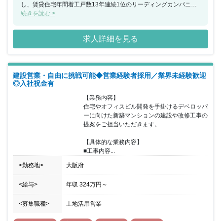
し、賃貸住宅年間着工戸数13年連続1位のリーディングカンパニー
として業界をリードしています。 高い不動産収益性と建設会社前身
続きを読む >
のため、品質優位を実現するなど半期評価や社内FA、表彰制度など
人材力を強みに成長しております。当部門の拡大のため、大阪・名
求人詳細を見る
古屋・福岡で新たに立ち上げを行うこととなり、今回、福岡支店で
流通部門責任者候補を募集することとなりました。テナント企業と
なるの店舗開発当者と連携し、福岡市中心部の主要沿線の駅近や、
商業系地域など、収益性の高いエリアを中心に、土地活用を軸にコ
建設営業・自由に挑戦可能◆営業経験者採用／業界未経験歓迎
ンビニやドラッグストア等の流通業界、全国チェーンの小売り店
◎入社祝金有
舗、飲食店、保育・福祉施設、寮やホテル等の出店提案を行ってい
ただきます。コロナ禍で、安定した収益基盤を求めて資産運用を検
【業務内容】

討する法人・個人が増えていることもあり、提案しやすい環境とな
住宅やオフィスビル開発を手掛けるデベロッパ
っています。また、同社では、半期評価や社内FA、表彰制度など、
ーに向けた新築マンションの建設や改修工事の
能力/成果を正当に評価することや残業はまだまだ少ないとは言えま
提案をご担当いただきます。

せんが、残業減・完全週休二日制を目指し、家族との時間も大切に
できるような組織を目指しています。
【具体的な業務内容】

■工事内容...
<勤務地>
大阪府
<給与>
年収
324万円
～
<募集職種>
土地活用営業