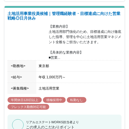
う法人向け社員寮を展開しており、社員寮需要の高まりを受けて、
積極的に事業拡大を進めています。エルプレイスの特徴は、「きれ
土地活用事業役員候補｜管理職経験者・目標達成に向けた営業
い・安い・快適・安心」を標準で装備していることです。ハード・
戦略◎日月休み
ソフトの両面で暮らしやすさをデザインした、最新スタイルの賃貸
社員寮を提供しています。職場環境は、土日が休みの為、不動産業
【業務内容】

界経験者で働き方を見直したい方にもおすすめです。また、転職者
土地活用部門強化のため、目標達成に向け徹底
が多い組織でもあり、雰囲気は非常にフラットで、新しいチャレン
した指導、管理を中心に土地活用営業マネジメ
ジ・企画を推奨していく文化があります。平均残業30時間以下の
ント全般をご担当いただきます。

為、時間の有効活用が可能になり、資格取得にチャレンジされてい
る方も多くまた、会社として資格取得の為のサポートも多数ござい
【具体的な業務内容】

ます。
■営業...
<勤務地>
東京都
<給与>
年収
1,000万円
～
<募集職種>
土地活用営業
年間休日120日以上
積極採用中
転勤なし
フレックス勤務対応可能
リアルエステートWORKS担当者より
この求人のこだわりポイント