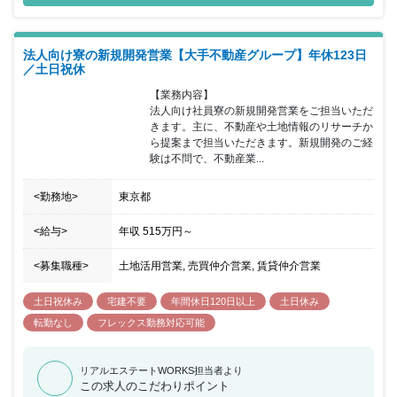
など、 社員が働きやすい環境を整備しています。 同ポジションに
おいては、お客様の抱える様々な悩みに対して、 ワンストップのご
提案を通じてお客様の悩みを直接解決することができ、 中長期的な
法人向け寮の新規開発営業【大手不動産グループ】年休123日
プロセスを踏んでご提案を進めていく形になりますので、受託でき
／土日祝休
た際の達成感はひとしおです。
【業務内容】

法人向け社員寮の新規開発営業をご担当いただ
きます。主に、不動産や土地情報のリサーチか
ら提案まで担当いただきます。新規開発のご経
験は不問で、不動産業...
<勤務地>
東京都
<給与>
年収
515万円
～
<募集職種>
土地活用営業, 売買仲介営業, 賃貸仲介営業
土日祝休み
宅建不要
年間休日120日以上
土日休み
転勤なし
フレックス勤務対応可能
リアルエステートWORKS担当者より
この求人のこだわりポイント