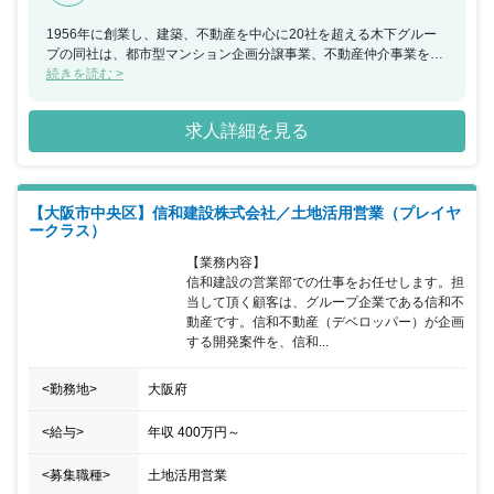
1956年に創業し、建築、不動産を中心に20社を超える木下グルー
プの同社は、都市型マンション企画分譲事業、不動産仲介事業を展
開しています。今回、土地活用部門強化のため、目標達成に向け徹
続きを読む >
底した指導、管理を行っていただける方を募集することとなりまし
た。現代、コンプライアンスもあり、厳しく指導・管理では目標達
求人詳細を見る
成をすることが難しくなってきました。社員一人一人に目を向け、
分析し適切な指導を行うことでコントロールし、目標達成へ導き出
すことが必要となっています。豊富なマネジメント経験を元に部下
の力を最大限化し、営業戦略と市道・管理で目標達成に向け行動し
【大阪市中央区】信和建設株式会社／土地活用営業（プレイヤ
ていただける方を求めています。 雇用条件は、該当年度の株主総会
ークラス）
まで（1年更新）となります。
【業務内容】

信和建設の営業部での仕事をお任せします。担
当して頂く顧客は、グループ企業である信和不
動産です。信和不動産（デベロッパー）が企画
する開発案件を、信和...
<勤務地>
大阪府
<給与>
年収
400万円
～
<募集職種>
土地活用営業