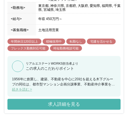
東京都, 神奈川県, 京都府, 大阪府, 愛知県, 福岡県, 千葉
<勤務地>
県, 宮城県, 埼玉県
<給与>
年収
450万円
～
<募集職種>
土地活用営業
年間休日120日以上
積極採用中
転勤なし
宅建を活かせる
フレックス勤務対応可能
時短勤務相談可能
リアルエステートWORKS担当者より
この求人のこだわりポイント
1956年に創業し、建築、不動産を中心に20社を超える木下グルー
プの同社は、都市型マンション企画分譲事業、不動産仲介事業を展
開しています。今回募集では、土地活用部門強化のため営業のみな
続きを読む >
らず部下のマネジメントも含めてご活躍いただける方を求めており
ます。不動産業ではありますが土日休みやフレックスタイム制、充
求人詳細を見る
実の福利厚生など働きやすい環境も魅力的です。