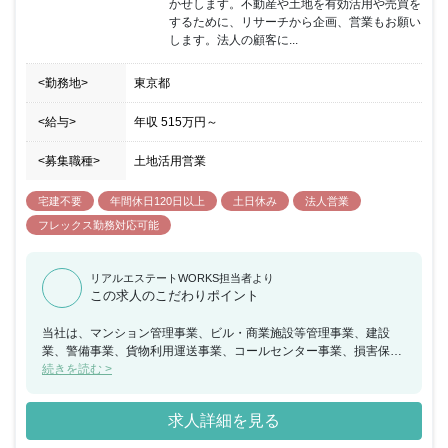
かせします。不動産や土地を有効活用や売買を
ます。土地活用営業に挑戦したい方のご応募をお待ちしておりま
するために、リサーチから企画、営業もお願い
す。
します。法人の顧客に...
<勤務地>
東京都
<給与>
年収
515万円
～
<募集職種>
土地活用営業
宅建不要
年間休日120日以上
土日休み
法人営業
フレックス勤務対応可能
リアルエステートWORKS担当者より
この求人のこだわりポイント
当社は、マンション管理事業、ビル・商業施設等管理事業、建設
業、警備事業、貨物利用運送事業、コールセンター事業、損害保
険、生命保険代理店事業等の事業を展開しています。そして近年、
続きを読む >
企業の人材不足に対する対応として、社員寮のニーズが急増してい
ることから、従来の従業員を集約させる役割だけでなく、新しい価
求人詳細を見る
値を付帯させた寮を持ち、採用戦略の1つとする企業も増えていま
す。これらのニーズに沿うように、「エルプレイス」シリーズとい