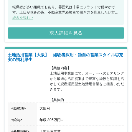
転職者が多い組織でもあり、雰囲気は非常にフラットで穏やかで
す。土日が休みの為、不動産業界経験者で働き方を見直したい方に
もおすすめです。新しいチャレンジ・企画を推奨していく文化があ
続きを読む >
ります。資格取得にチャレンジされている方も多く、会社として資
格取得の為のサポートも多数あります。
求人詳細を見る
土地活用営業【大阪】｜経験者採用・独自の営業スタイル◎充
実の福利厚生
【業務内容】

土地活用事業部にて、オーナーへのヒアリング
から最適な活用提案まで豊富な経験と知識を活
かして資産運用型土地活用営業をご担当いただ
きます。

【具体的...
<勤務地>
大阪府
<給与>
年収
805万円
～
<募集職種>
土地活用営業