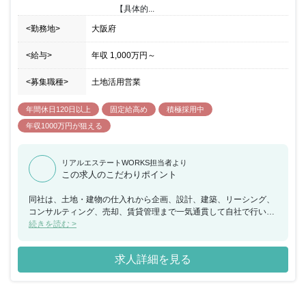
いただける方を歓迎いたします。
【具体的...
<勤務地>
大阪府
<給与>
年収
1,000万円
～
<募集職種>
土地活用営業
年間休日120日以上
固定給高め
積極採用中
年収1000万円が狙える
リアルエステートWORKS担当者より
この求人のこだわりポイント
同社は、土地・建物の仕入れから企画、設計、建築、リーシング、
コンサルティング、売却、賃貸管理まで一気通貫して自社で行い、
「オーナー様の利益の最大化」を全部門が一貫して追求していま
続きを読む >
す。創業9年で売上103.5億円、経常利益8.47億円を達成するなど更
にスピードアップをして成長し業界に風穴を開けて邁進してきまし
求人詳細を見る
た。さらに同社が目指すのは業界No1。2031年の売上1000億円
超、経常利益100億円超を目指しています。 今回、土地活用事業部
にてハイパフォーマーとして資産運用型土地活用営業をご担当いた
だける方を募集することとなりました。同社の土地活用は、単純に