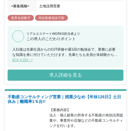
<募集職種>
土地活用営業
業界未経験可
時短勤務相談可能
リアルエステートWORKS担当者より
この求人のこだわりポイント
入社後は先輩社員からのOJT研修や週1回の勉強会で、業務に必要
な知識を身に付けていただけます。先輩たちも全員が未経験から始
めていますので、何でも気軽に相談できる環境です。 ゆくゆくはマ
続きを読む >
ネージャーポジションも目指していただけます。業績好調につき、
さらなる店舗展開も考えていますので、ポストチャンスは豊富にあ
求人詳細を見る
ります。 2014年設立以降、空地空家のコンサルティングに特化し
た同社スタッフの平均年齢は35歳と若く、不動産業界問わず異業種
からの挑戦を歓迎しています。 不動産業界にこれから挑戦したいと
いう意気込みのある方に広く門戸を開き、日本社会の抱える課題で
不動産コンサルティング営業｜残業少なめ【年休126日】土日
ある空地空家問題を解決できる不動産キャリアを形成できます。
休み｜離職率1％台!!
【業務内容】

法人・個人顧客の所有する不動産の有効活用提
案や、事業所や店舗などの不動産コンサルティ
ングを行います。
