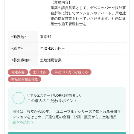
【業務内容】

建築の請負営業として、デベロッパーや設計事
務所等に対してマンションやアパート、戸建建
築の提案営業を行っていただきます。社内に建
築士や施工管理技士を...
<勤務地>
東京都
<給与>
年収
420万円
～
<募集職種>
土地活用営業
宅建不要
土日休み
年収1000万円が狙える
時短勤務相談可能
リアルエステートWORKS担当者より
この求人のこだわりポイント
同社は、設立から50年、「ユニーブル」シリーズで知られる分譲マ
ンションをはじめ、戸建住宅の企画・分譲・販売から、土地活用、
住宅・ビル・店舗等の設計・施工・リフォーム、管理まで、住空間
続きを読む >
の創造に関わる総合事業を展開しています。配属先の建設課はリフ
ォーム担当、設計担当、インテリアコーディネーター、アフターメ