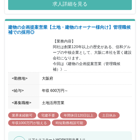
求人詳細を見る
ンテナンス担当など、それぞれが分業して業務を行っており、15名
の人員で構成しています。現在、建築受注専属の営業担当がいない
ため、今回の募集では、今までの営業や建築の知識経験を活かし、
建築受注の体制も確立していける人材を求めています。
建物の企画提案営業【土地・建物のオーナー様向け】管理職候
補での採用◎
【業務内容】

同社は創業120年以上の歴史がある、信和グル
ープの中核企業として、大阪に本社を置く建設
会社になります。

今回は《建物の企画提案営業（管理職候
補）》...
<勤務地>
大阪府
<給与>
年収
600万円
～
<募集職種>
土地活用営業
業界未経験可
宅建不要
年間休日120日以上
土日休み
年収1000万円が狙える
時短勤務相談可能
リアルエステートWORKS担当者より