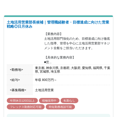
土地活用営業部長候補｜管理職経験者・目標達成に向けた営業
戦略◎日月休み
【業務内容】

土地活用部門強化のため、目標達成に向け徹底
した指導、管理を中心に土地活用営業部マネジ
メント全般をご担当いただきます。

【具体的な業務内容】

■営...
東京都, 神奈川県, 京都府, 大阪府, 愛知県, 福岡県, 千葉
<勤務地>
県, 宮城県, 埼玉県
<給与>
年収
800万円
～
<募集職種>
土地活用営業
年間休日120日以上
積極採用中
転勤なし
フレックス勤務対応可能
時短勤務相談可能