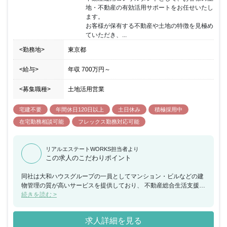
地・不動産の有効活用サポートをお任せいたし
ます。

お客様が保有する不動産や土地の特徴を見極め
ていただき、...
<勤務地>
東京都
<給与>
年収
700万円
～
<募集職種>
土地活用営業
宅建不要
年間休日120日以上
土日休み
積極採用中
在宅勤務相談可能
フレックス勤務対応可能
リアルエステートWORKS担当者より
この求人のこだわりポイント
同社は大和ハウスグループの一員としてマンション・ビルなどの建
物管理の質が高いサービスを提供しており、 不動産総合生活支援サ
ービス企業としても近年成長を続けています。 大手ならではの安定
続きを読む >
した働き方も評価されており「健康経営優良法人2022（大規模法人
部門）」の認定も受け、 リモートワーク導入／web会議／No残業
求人詳細を見る
デー／P３（月に1回3時で退社する制度）／PC自動シャットダウン