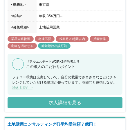
<勤務地>
東京都
<給与>
年収
354万円
～
<募集職種>
土地活用営業
業界未経験可
宅建不要
残業月20時間以内
反響営業
宅建を活かせる
時短勤務相談可能
リアルエステートWORKS担当者より
この求人のこだわりポイント
フォロー環境は充実していて、自分の裁量でさまざまなことにチャ
レンジしていただける環境が整っています。各部門と連携しなが
ら、さまざまな事柄に挑戦することができます。未経験の方でも、
続きを読む >
これから、裁量権を持って様々な業務に携わりたい方や、不動産業
界で働きたい方におすすめの求人です。
求人詳細を見る
土地活用コンサルティング◎平均受注額７億円！