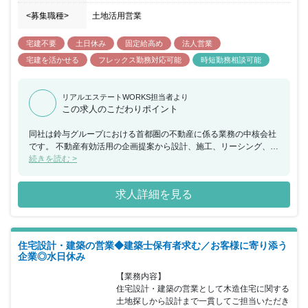
<募集職種>
土地活用営業
宅建不要
土日休み
固定給高め
法人営業
宅建を活かせる
フレックス勤務対応可能
時短勤務相談可能
リアルエステートWORKS担当者より
この求人のこだわりポイント
同社は鈴与グループにおける首都圏の不動産に係る業務の中核会社
です。 不動産有効活用の企画提案から設計、施工、リーシング、ビ
ル管理までを一貫して行い、その全てに営業担当としてかかわるこ
続きを読む >
とができ、お客様の資産形成、資産継承に寄り添うことで大きな信
頼を得られる仕事で、会社の成長とともに社員個人としても成長で
求人詳細を見る
きる会社です。 当ポジションについて、こちらは新規事業となりま
すが、同社は年齢や勤続年数に関係なく実力次第で昇格する為、年
功的な考えはありません。 フレキシブルな勤務時間の採用と営業地
盤に直行し直帰する働き方を通して自身で仕事の効率化を実現して
住宅設計・建築の営業◆建築士保有者求む／お客様に寄り添う
いただきます。 インセンティブは建築、売買に係わらず利益に応じ
企業◎水日休み
て支給され、上限はありませんので、かなりのモチベーションにな
ると思います。
【業務内容】

住宅設計・建築の営業として木造住宅に関する
土地探しから設計まで一貫してご担当いただき