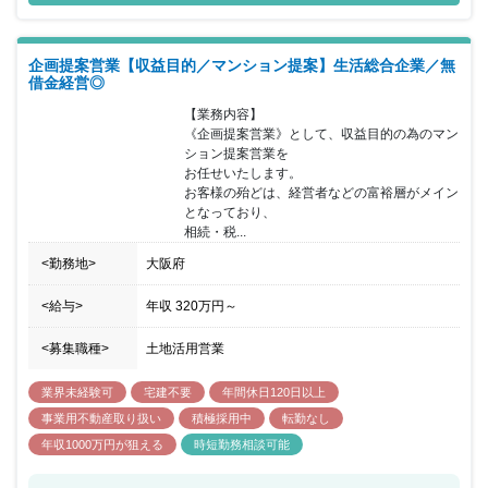
員が自らの夢を 追い求め、新たなことに挑戦していける会社であり
たいという 想いを込めたものです。 当社創業者直轄のポジション
で創業者から直接仕事のスタイルや業務に関して学ぶ事も可能で
企画提案営業【収益目的／マンション提案】生活総合企業／無
す。 不動産の目利きから「この土地をどう活かすか」企画し、自ら
借金経営◎
０→1を生み出す事が可能です。
【業務内容】

《企画提案営業》として、収益目的の為のマン
ション提案営業を

お任せいたします。

お客様の殆どは、経営者などの富裕層がメイン
となっており、

相続・税...
<勤務地>
大阪府
<給与>
年収
320万円
～
<募集職種>
土地活用営業
業界未経験可
宅建不要
年間休日120日以上
事業用不動産取り扱い
積極採用中
転勤なし
年収1000万円が狙える
時短勤務相談可能