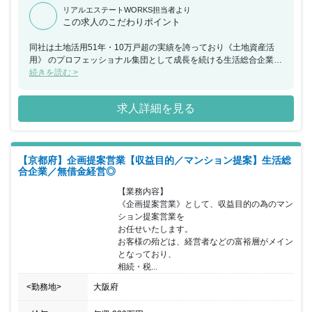
リアルエステートWORKS担当者より
この求人のこだわりポイント
同社は土地活用51年・10万戸超の実績を誇っており《土地資産活
用》 のプロフェッショナル集団として成長を続ける生活総合企業で
す。 設立以来、無借金経営を続けており、設立から50年増収を実
続きを読む >
現して います。財務基盤も良好かつ成長企業となっており、これか
らの 更なる成長も見込めます。 同ポジションでは業界経験不問と
求人詳細を見る
なっており、入社後は安心の研修制度 が整っておりますので、業界
未経験者でも活躍できる環境です。 入社後数年間は上司が商談のサ
ポートに入ってくれるため、 OJTにより初心者でも必ず成果が出せ
るようになっています。 成果に応じた報酬制度もあり、1棟販売ご
【京都府】企画提案営業【収益目的／マンション提案】生活総
とにインセンティブ発生し、 社員の中には1棟で1,000万以上獲得
合企業／無借金経営◎
する営業職もいます。 優れた財務基盤の元で、腰を据えて勤務でき
る環境が整っています。
【業務内容】

《企画提案営業》として、収益目的の為のマン
ション提案営業を

お任せいたします。

お客様の殆どは、経営者などの富裕層がメイン
となっており、

相続・税...
<勤務地>
大阪府