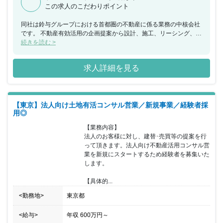
この求人のこだわりポイント
同社は鈴与グループにおける首都圏の不動産に係る業務の中核会社
です。 不動産有効活用の企画提案から設計、施工、リーシング、ビ
ル管理までを一貫して行い、その全てに営業担当としてかかわるこ
続きを読む >
とができ、お客様の資産形成、資産継承に寄り添うことで大きな信
頼を得られる仕事で、会社の成長とともに社員個人としても成長で
求人詳細を見る
きる会社です。 当ポジションについて、営業エリアの地権者に対し
持続可能な不動産有効活用コンサルティングを行い、契約の締結に
繋げて頂きます。建築については設計社員と協力し、ＢＩＭを活用
した３Ｄによる事業化の提案を行います。 長期に及ぶ事業で建築で
【東京】法人向け土地有活コンサル営業／新規事業／経験者採
の活用が難しいケースでは資産の買い替えや等価交換の提案を行い
用◎
提案は建築に限定されません。 所属していただく営業部は20代か
ら50代の営業社員で構成され、年齢や勤続年数に関係なく実力次第
【業務内容】

で昇格する為、年功的な考えはありません。 フレキシブルな勤務時
法人のお客様に対し、建替･売買等の提案を行
間の採用と営業地盤に直行し直帰する働き方を通して自身で仕事の
って頂きます。法人向け不動産活用コンサル営
効率化を実現していただきます。 インセンティブは建築、売買に係
業を新規にスタートするため経験者を募集いた
わらず利益に応じて支給され、上限はありませんので、かなりのモ
します。

チベーションになると思います。
【具体的...
<勤務地>
東京都
<給与>
年収
600万円
～