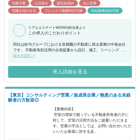
宅建不要
土日休み
固定給高め
法人営業
宅建を活かせる
フレックス勤務対応可能
時短勤務相談可能
リアルエステートWORKS担当者より
この求人のこだわりポイント
同社は鈴与グループにおける首都圏の不動産に係る業務の中核会社
です。 不動産有効活用の企画提案から設計、施工、リーシング、ビ
ル管理までを一貫して行い、その全てに営業担当としてかかわるこ
続きを読む >
とができ、お客様の資産形成、資産継承に寄り添うことで大きな信
頼を得られる仕事で、会社の成長とともに社員個人としても成長で
求人詳細を見る
きる会社です。 当ポジションについて、営業エリアの地権者に対し
持続可能な不動産有効活用コンサルティングを行い、契約の締結に
繋げて頂きます。建築については設計社員と協力し、ＢＩＭを活用
した３Ｄによる事業化の提案を行います。 長期に及ぶ事業で建築で
【東京】コンサルティング営業／急成長企業／熱意のある未経
の活用が難しいケースでは資産の買い替えや等価交換の提案を行い
験者の方歓迎◎
提案は建築に限定されません。 所属していただく営業部は20代か
ら50代の営業社員で構成され、年齢や勤続年数に関係なく実力次第
【業務内容】

で昇格する為、年功的な考えはありません。 フレキシブルな勤務時
 空室の増加で困っている不動産所有者の方に
間の採用と営業地盤に直行し直帰する働き方を通して自身で仕事の
対して、空室の活用方法をご提案いただきま
効率化を実現していただきます。 インセンティブは建築、売買に係
す。営業の手法としては、お問い合わせいただ
わらず利益に応じて支給され、上限はありませんので、かなりのモ
いいたお客様に対する反...
チベーションになると思います。