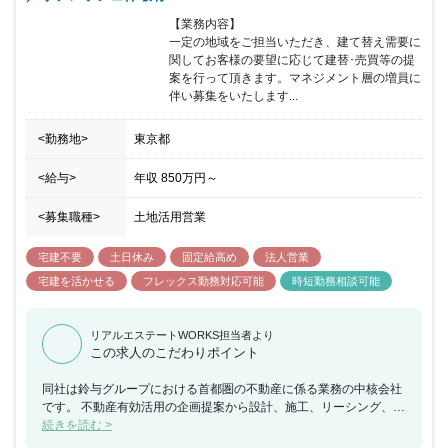
【業務内容】

一定の地域をご担当いただき、建て替え需要に
関してお客様の要望に応じて建替･売買等の提
案を行って頂きます。マネジメント層の増員に
伴い募集をいたします...
<勤務地>
東京都
<給与>
年収
850万円
～
<募集職種>
土地活用営業
宅建不要
土日休み
固定給高め
法人営業
宅建を活かせる
フレックス勤務対応可能
時短勤務相談可能
リアルエステートWORKS担当者より
この求人のこだわりポイント
同社は鈴与グループにおける首都圏の不動産に係る業務の中核会社
です。 不動産有効活用の企画提案から設計、施工、リーシング、ビ
ル管理までを一貫して行い、その全てに営業担当としてかかわるこ
続きを読む >
とができ、お客様の資産形成、資産継承に寄り添うことで大きな信