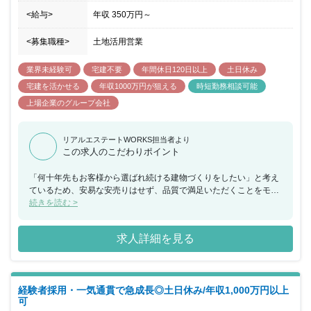
<給与>
年収
350万円
～
<募集職種>
土地活用営業
業界未経験可
宅建不要
年間休日120日以上
土日休み
宅建を活かせる
年収1000万円が狙える
時短勤務相談可能
上場企業のグループ会社
リアルエステートWORKS担当者より
この求人のこだわりポイント
「何十年先もお客様から選ばれ続ける建物づくりをしたい」と考え
ているため、安易な安売りはせず、品質で満足いただくことをモッ
トーにしている企業です。「何を建てるか」だけでなく「どうすれ
続きを読む >
ば建物を使う方が喜ぶか」「どう収益化するか」まで考えて提案を
行なうポジションのため、お客さまに真摯に接する心構えと行動力
求人詳細を見る
をお持ちの方にオススメのポジションです。
経験者採用・一気通貫で急成長◎土日休み/年収1,000万円以上
可