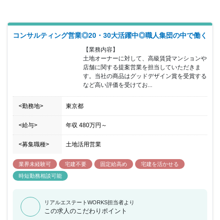
コンサルティング営業◎20・30大活躍中◎職人集団の中で働く
【業務内容】

土地オーナーに対して、高級賃貸マンションや
店舗に関する提案営業を担当していただきま
す。当社の商品はグッドデザイン賞を受賞する
など高い評価を受けてお...
<勤務地>
東京都
<給与>
年収
480万円
～
<募集職種>
土地活用営業
業界未経験可
宅建不要
固定給高め
宅建を活かせる
時短勤務相談可能
リアルエステートWORKS担当者より
この求人のこだわりポイント