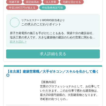
宅建不要
固定給高め
法人営業
宅建を活かせる
年収1000万円が狙える
時短勤務相談可能
リアルエステートWORKS担当者より
この求人のこだわりポイント
原子力発電所の施工を手がけたこともある、実績十分の建設会社、
塩浜工業の求人です。大きな建築物の建設のための営業に関わるこ
とができるので、これまでの経験を生かしながら、大きな挑戦をし
続きを読む >
たいという方におすすめの求人です。
求人詳細を見る
【名古屋】建築営業職／大手ゼネコン／スキルを生かして働く
◎
【業務内容】

営業のプロフェッショナルとして、お仕事して
いただきます。このお仕事で携わる建造物は、
最大250億円規模の、大型建造物となります。
市町村の街づくりの...