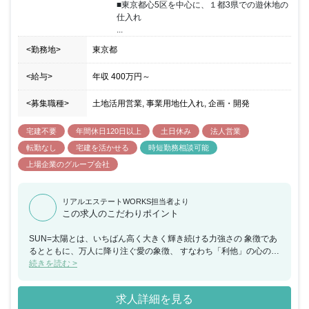
■東京都心5区を中心に、１都3県での遊休地の
仕入れ

...
<勤務地>
東京都
<給与>
年収
400万円
～
<募集職種>
土地活用営業, 事業用地仕入れ, 企画・開発
宅建不要
年間休日120日以上
土日休み
法人営業
転勤なし
宅建を活かせる
時短勤務相談可能
上場企業のグループ会社
リアルエステートWORKS担当者より
この求人のこだわりポイント
SUN=太陽とは、いちばん高く大きく輝き続ける力強さの 象徴であ
るとともに、万人に降り注ぐ愛の象徴、 すなわち「利他」の心の象
徴です。 FRONTIER=開拓者とは、ベンチャースピリットで事業を
続きを読む >
開拓し、 常に前向きであり、無限の可能性を信じ、新たな価値創造
に 挑戦し続ける姿勢を表しています。 SUN FRONTIERという社名
求人詳細を見る
は、人類、社会の幸せの ために力強く輝く、そしてそのために、社