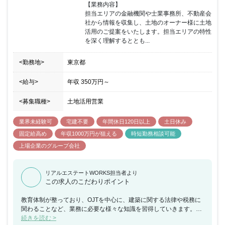
【業務内容】

担当エリアの金融機関や士業事務所、不動産会
社から情報を収集し、土地のオーナー様に土地
活用のご提案をいたします。担当エリアの特性
を深く理解するととも...
<勤務地>
東京都
<給与>
年収
350万円
～
<募集職種>
土地活用営業
業界未経験可
宅建不要
年間休日120日以上
土日休み
固定給高め
年収1000万円が狙える
時短勤務相談可能
上場企業のグループ会社
リアルエステートWORKS担当者より
この求人のこだわりポイント
教育体制が整っており、OJTを中心に、建築に関する法律や税務に
関わることなど、業務に必要な様々な知識を習得していきます。ま
た、社員の15%が設計部に所属しているため (1級建築士100名以
続きを読む >