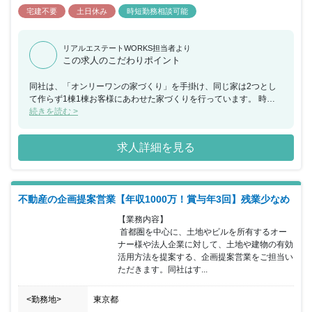
宅建不要
土日休み
時短勤務相談可能
リアルエステートWORKS担当者より
この求人のこだわりポイント
同社は、「オンリーワンの家づくり」を手掛け、同じ家は2つとし
て作らず1棟1棟お客様にあわせた家づくりを行っています。 時代
のニーズに合わせた家づくりも行っており、例えばIOT住宅として
続きを読む >
「屋上庭園つきの住宅」を建設することで、車社会の沖縄における
駐車スペースの確保・スマートフォンなどのデバイスと連携するな
求人詳細を見る
どニーズに応じて様々な設計を積極的に取り入れています。
不動産の企画提案営業【年収1000万！賞与年3回】残業少なめ
【業務内容】

 首都圏を中心に、土地やビルを所有するオー
ナー様や法人企業に対して、土地や建物の有効
活用方法を提案する、企画提案営業をご担当い
ただきます。同社はす...
<勤務地>
東京都