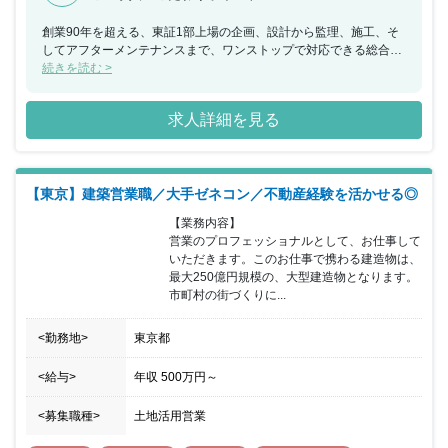
創業90年を超える、東証1部上場の企画、設計から監理、施工、そ
してアフターメンテナンスまで、ワンストップで対応できる総合建
設会社です。主に商業施設、居住施設、公共施設を手掛けており、
続きを読む >
その中でも商業施設建設に大きな強みを持ち、豊富な実績を有しま
す。案件は建築工事が99％を占めており、売上高は865億円とトッ
求人詳細を見る
プクラスの売り上げを誇ります。中小企業であるが故に、若いうち
から建築のすべての工程を経験していけます。経験をはやく積み重
ねていける分、所長などへの抜擢も速く、30代前半で所長を務める
社員もいます。こちらの求人には、社歴問わず早期に昇格したい
【東京】建築営業職／大手ゼネコン／不動産経験を活かせる◎
方、マネジメントしたい方にはおすすめの求人です。
【業務内容】

営業のプロフェッショナルとして、お仕事して
いただきます。このお仕事で携わる建造物は、
最大250億円規模の、大型建造物となります。
市町村の街づくりに...
<勤務地>
東京都
<給与>
年収
500万円
～
<募集職種>
土地活用営業