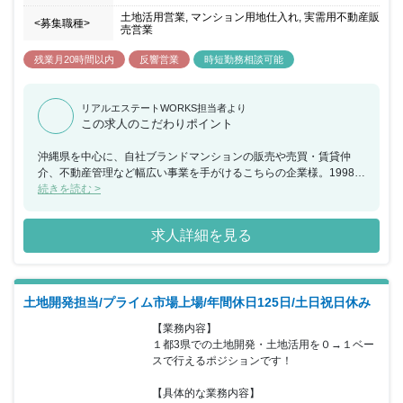
土地活用営業, マンション用地仕入れ, 実需用不動産販
<募集職種>
売営業
残業月20時間以内
反響営業
時短勤務相談可能
リアルエステートWORKS担当者より
この求人のこだわりポイント
沖縄県を中心に、自社ブランドマンションの販売や売買・賃貸仲
介、不動産管理など幅広い事業を手がけるこちらの企業様。1998年
の設立以来20年以上にわたり、仕入れから企画、販売までワンスト
続きを読む >
ップで不動産事業を手がけてきたました。その結果、長年業績は右
肩上がりに推移しています。また未経験でのスタートが多数の中
求人詳細を見る
で、研修には力を入れています。それぞれの経験に合わせてOJTを
行い、不動産業界の現状や営業のコツなど、先輩社員がイチから丁
寧に指導しますので、経験が浅い方も安心して挑戦できます。また
キャリアパスも様々です。ジョブローテーション制度を活用して、
土地開発担当/プライム市場上場/年間休日125日/土日祝日休み
幅広く深い経験を積むことができ、オールラウンダーとして活躍で
きます。こちらの求人には、不動産業界でキャリアを築いていきた
【業務内容】

い方におすすめです。
１都3県での土地開発・土地活用を０→１ベー
スで行えるポジションです！

【具体的な業務内容】
