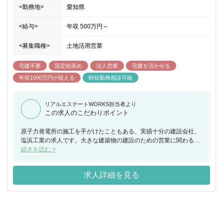
<勤務地>
愛知県
<給与>
年収
500万円
～
<募集職種>
土地活用営業
宅建不要
固定給高め
法人営業
宅建を活かせる
年収1000万円が狙える
時短勤務相談可能
リアルエステートWORKS担当者より
この求人のこだわりポイント
原子力発電所の施工を手がけたこともある、実績十分の建設会社、
塩浜工業の求人です。大きな建築物の建設のための営業に関わるこ
とができるので、これまでの経験を生かしながら、大きな挑戦をし
続きを読む >
たいという方におすすめの求人です。
求人詳細を見る