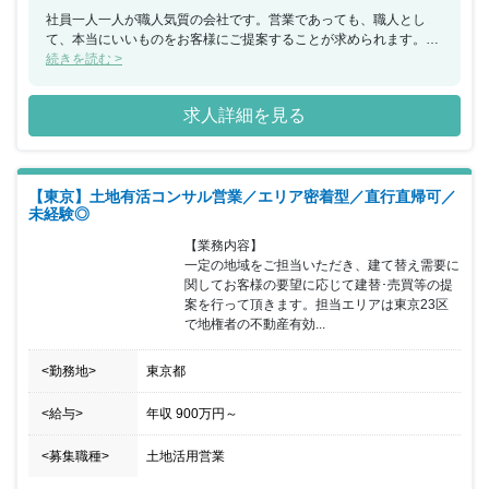
社員一人一人が職人気質の会社です。営業であっても、職人とし
て、本当にいいものをお客様にご提案することが求められます。本
当にいい商品をお客様に提案したい方におすすめの求人です。
続きを読む >
求人詳細を見る
【東京】土地有活コンサル営業／エリア密着型／直行直帰可／
未経験◎
【業務内容】

一定の地域をご担当いただき、建て替え需要に
関してお客様の要望に応じて建替･売買等の提
案を行って頂きます。担当エリアは東京23区
で地権者の不動産有効...
<勤務地>
東京都
<給与>
年収
900万円
～
<募集職種>
土地活用営業