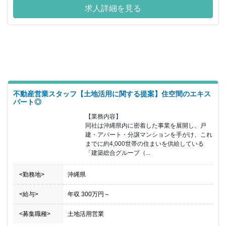
探しの段階から完成後のサポートまで、お客さまと「マン・ツー・
求人詳細を見る
マン」で向き合うことにこだわっています。一人のハウスプランナ
ーが最初から最後まで引き継ぎなしで担当することで、しっかりと
コミュニケーションが取れ、お客さまの希望にそった最適な提案が
できると自負しています。今回、業績向上にともない、新たに営業
スタッフを募集します。資金計画から土地探し、設計、現場監督、
アフターサービスなど、木造住宅に関する業務を一貫して行ってい
ただきます。業スタイルではないので、一人ひとりのお客さまの
「家づくり」に全力投球できます。現在、男性7名、女性6名のスタ
ッフが在籍しています。同社には地元の施工会社約80社が加盟する
「みなもと会」があり、付き合いの長い業者が多数。新年会やボー
不動産営業スタッフ【土地活用に関する提案】住空間のエキス
リング大会などを通じて、定期的に交流を図っているので、職人さ
パート◎
んとのチームワークもバッチリです。また、休日は、水曜日＋日曜
【業務内容】

日・祝日となっていますのでご家族と過ごす時間も確保していただ
同社は沖縄県内に密着した事業を展開し、戸
ける環境でオン・オフを切り替えることができ仕事とプライベート
建・アパート・分譲マンションを手がけ、これ
を充実させることが可能です。自分の思いとお客さまのご要望を反
までに約4,000世帯の住まいを供給している
映させ、納得のいく家を建てたいという熱意の持った方をお待ちし
「建築総合グループ（...
てます。
<勤務地>
沖縄県
<給与>
年収
300万円
～
<募集職種>
土地活用営業