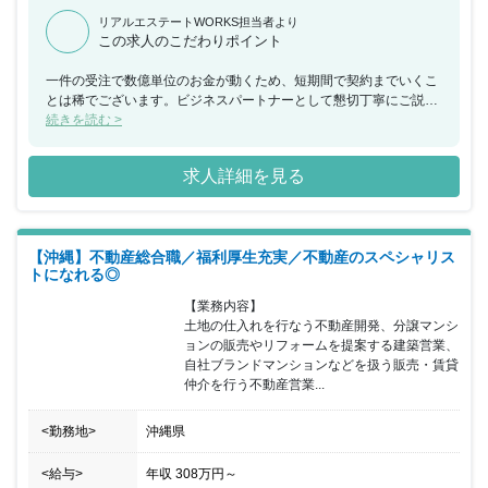
リアルエステートWORKS担当者より
この求人のこだわりポイント
一件の受注で数億単位のお金が動くため、短期間で契約までいくこ
とは稀でございます。ビジネスパートナーとして懇切丁寧にご説明
し、オーナー様と長期間に渡って信頼関係を築いていくことが、こ
続きを読む >
の仕事の一番の醍醐味です。
求人詳細を見る
【沖縄】不動産総合職／福利厚生充実／不動産のスペシャリス
トになれる◎
【業務内容】

土地の仕入れを行なう不動産開発、分譲マンシ
ョンの販売やリフォームを提案する建築営業、
自社ブランドマンションなどを扱う販売・賃貸
仲介を行う不動産営業...
<勤務地>
沖縄県
<給与>
年収
308万円
～