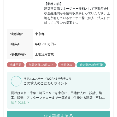
【業務内容】

建築営業職マネージャー候補として不動産会社
や金融機関から情報収集を行っていただき、土
地を所有しているオーナー様（個人・法人）に
対してプランの提案や...
<勤務地>
東京都
<給与>
年収
700万円
～
<募集職種>
土地活用営業
宅建不要
年間休日120日以上
土日休み
時短勤務相談可能
リアルエステートWORKS担当者より
この求人のこだわりポイント
同社は東京・千葉・埼玉エリアを中心に、用地仕入れ、設計、施
工、販売、アフターフォローまで一気通貫で手掛ける建築・不動産
の会社です。主力である建売住宅を中心に、ホテルや共同住宅・商
続きを読む >
業施設などの中高層建築の取扱いまで幅広く手掛けています。同社
の強みである、一気通貫したサポートを可能にしているのは、各部
求人詳細を見る
門ごとにマネージャークラス、そして役員クラスの人員を配置し、