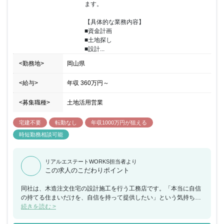
ます。

【具体的な業務内容】

■資金計画

■土地探し

■設計...
<勤務地>
岡山県
<給与>
年収
360万円
～
<募集職種>
土地活用営業
宅建不要
転勤なし
年収1000万円が狙える
時短勤務相談可能
リアルエステートWORKS担当者より
この求人のこだわりポイント
同社は、木造注文住宅の設計施工を行う工務店です。「本当に自信
の持てる住まいだけを、自信を持って提供したい」という気持ちを
持った敏腕のハウスプランナーが、お客さまの家づくりのサポート
続きを読む >
をしています。家を建てる、家を売るだけでなく、資金計画・土地