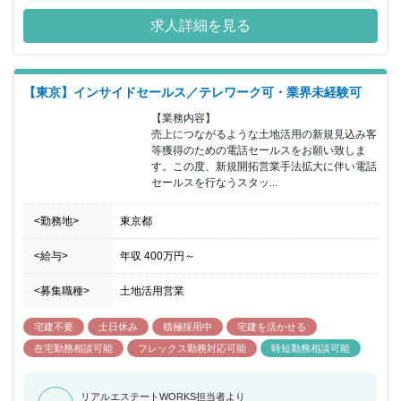
頼を得られる仕事で、会社の成長とともに社員個人としても成長で
求人詳細を見る
きる会社です。 当ポジションについて、営業エリアの地権者に対し
持続可能な不動産有効活用コンサルティングを行い、契約の締結に
繋げて頂きます。建築については設計社員と協力し、ＢＩＭを活用
した３Ｄによる事業化の提案を行います。 長期に及ぶ事業で建築で
【東京】インサイドセールス／テレワーク可・業界未経験可
の活用が難しいケースでは資産の買い替えや等価交換の提案を行い
提案は建築に限定されません。 所属していただく営業部は20代か
【業務内容】

ら50代の営業社員で構成され、年齢や勤続年数に関係なく実力次第
売上につながるような土地活用の新規見込み客
で昇格する為、年功的な考えはありません。 フレキシブルな勤務時
等獲得のための電話セールスをお願い致しま
間の採用と営業地盤に直行し直帰する働き方を通して自身で仕事の
す。この度、新規開拓営業手法拡大に伴い電話
効率化を実現していただきます。 インセンティブは建築、売買に係
セールスを行なうスタッ...
わらず利益に応じて支給され、上限はありませんので、かなりのモ
チベーションになると思います。
<勤務地>
東京都
<給与>
年収
400万円
～
<募集職種>
土地活用営業
宅建不要
土日休み
積極採用中
宅建を活かせる
在宅勤務相談可能
フレックス勤務対応可能
時短勤務相談可能
リアルエステートWORKS担当者より