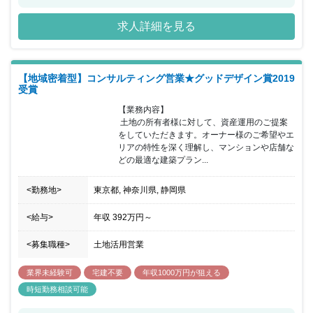
上)、それぞれのお客様のご要望に対して自社で柔軟な対応ができる
のが強みです！
求人詳細を見る
【地域密着型】コンサルティング営業★グッドデザイン賞2019
受賞
【業務内容】

 土地の所有者様に対して、資産運用のご提案
をしていただきます。オーナー様のご希望やエ
リアの特性を深く理解し、マンションや店舗な
どの最適な建築プラン...
<勤務地>
東京都, 神奈川県, 静岡県
<給与>
年収
392万円
～
<募集職種>
土地活用営業
業界未経験可
宅建不要
年収1000万円が狙える
時短勤務相談可能