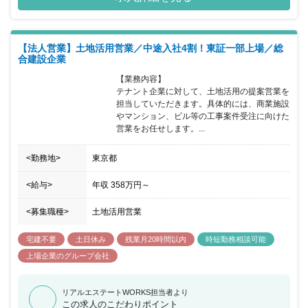
連携をとっているためです。今回募集する建築案件の販路拡大業務
部門の新たな担い手として活躍していただきたいので、将来的には
役員クラスを目指していただきたいと思っています。もちろん、成
【法人営業】土地活用営業／中途入社4割！東証一部上場／総
果に対する正当な対価として、インセンティブなどの報酬をご用意
合建設企業
しておりますので、今までのキャリアで培った手法や人脈を活かし
て、即戦力としてご活躍を期待しております。
【業務内容】

テナント企業に対して、土地活用の提案営業を
担当していただきます。具体的には、商業施設
やマンション、ビル等の工事案件受注に向けた
営業をお任せします。...
<勤務地>
東京都
<給与>
年収
358万円
～
<募集職種>
土地活用営業
宅建不要
土日休み
残業月20時間以内
時短勤務相談可能
上場企業のグループ会社
リアルエステートWORKS担当者より
この求人のこだわりポイント