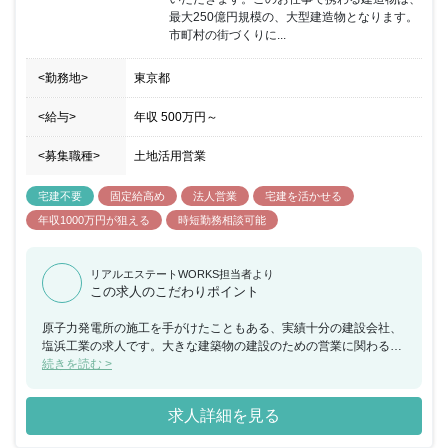
最大250億円規模の、大型建造物となります。
市町村の街づくりに...
<勤務地>
東京都
<給与>
年収
500万円
～
<募集職種>
土地活用営業
宅建不要
固定給高め
法人営業
宅建を活かせる
年収1000万円が狙える
時短勤務相談可能
リアルエステートWORKS担当者より
この求人のこだわりポイント
原子力発電所の施工を手がけたこともある、実績十分の建設会社、
塩浜工業の求人です。大きな建築物の建設のための営業に関わるこ
とができるので、これまでの経験を生かしながら、大きな挑戦をし
続きを読む >
たいという方におすすめの求人です。
求人詳細を見る