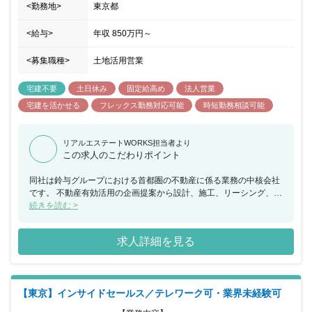
<勤務地>
東京都
<給与>
年収
850万円
～
<募集職種>
土地活用営業
宅建不要
土日休み
固定給高め
法人営業
宅建を活かせる
フレックス勤務対応可能
時短勤務相談可能
リアルエステートWORKS担当者より
この求人のこだわりポイント
同社は鈴与グループにおける首都圏の不動産に係る業務の中核会社
です。 不動産有効活用の企画提案から設計、施工、リーシング、ビ
ル管理までを一貫して行い、その全てに営業担当としてかかわるこ
続きを読む >
とができ、お客様の資産形成、資産継承に寄り添うことで大きな信
頼を得られる仕事で、会社の成長とともに社員個人としても成長で
求人詳細を見る
きる会社です。 当ポジションについて、営業エリアの地権者に対し
持続可能な不動産有効活用コンサルティングを行い、契約の締結に
繋げて頂きます。建築については設計社員と協力し、ＢＩＭを活用
した３Ｄによる事業化の提案を行います。 長期に及ぶ事業で建築で
【東京】インサイドセールス／テレワーク可・業界未経験可
の活用が難しいケースでは資産の買い替えや等価交換の提案を行い
提案は建築に限定されません。 所属していただく営業部は20代か