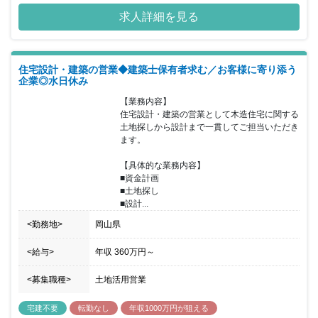
求人詳細を見る
住宅設計・建築の営業◆建築士保有者求む／お客様に寄り添う
企業◎水日休み
【業務内容】

住宅設計・建築の営業として木造住宅に関する
土地探しから設計まで一貫してご担当いただき
ます。

【具体的な業務内容】

■資金計画

■土地探し

■設計...
<勤務地>
岡山県
<給与>
年収
360万円
～
<募集職種>
土地活用営業
宅建不要
転勤なし
年収1000万円が狙える