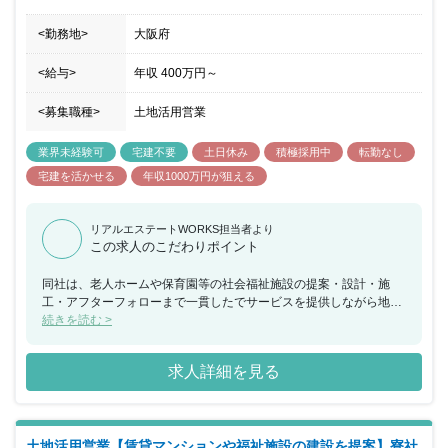
<勤務地>
大阪府
<給与>
年収
400万円
～
<募集職種>
土地活用営業
業界未経験可
宅建不要
土日休み
積極採用中
転勤なし
宅建を活かせる
年収1000万円が狙える
リアルエステートWORKS担当者より
この求人のこだわりポイント
同社は、老人ホームや保育園等の社会福祉施設の提案・設計・施
工・アフターフォローまで一貫したでサービスを提供しながら地域
社会に貢献しています。 業界に先駆けて社会福祉施設等の建築提案
続きを読む >
を基軸とした土地有効活用提案を行うことで「土地所有のオーナ
ー」と「事業用地を探している事業者」両者の利益に繋がる提案を
求人詳細を見る
行っていただくことができます。 社会福祉施設(介護・保育等)提案
に特化しており、社会貢献性が高いことや不動産、建築、税金、投
資等の知識が得られると共に、提案力や人脈構築力を磨くことがで
きます。 また社長自ら営業に同行し、営業ノウハウを学べること
土地活用営業【賃貸マンションや福祉施設の建設を提案】寮社
も。成長意欲の高い社員が多く、互いに学び、競い励まし合いなが