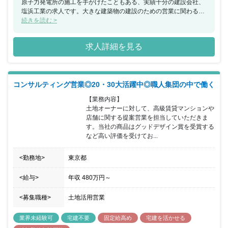
原子力発電所の施工を手がけたこともある、実績十分の建設会社、
塩浜工業の求人です。大きな建築物の建設のための営業に関わるこ
とができるので、これまでの経験を生かしながら、大きな挑戦をし
続きを読む >
たいという方におすすめの求人です。
求人詳細を見る
コンサルティング営業◎20・30大活躍中◎職人集団の中で働く
【業務内容】

土地オーナーに対して、高級賃貸マンションや
店舗に関する提案営業を担当していただきま
す。当社の商品はグッドデザイン賞を受賞する
など高い評価を受けてお...
<勤務地>
東京都
<給与>
年収
480万円
～
<募集職種>
土地活用営業
業界未経験可
宅建不要
固定給高め
宅建を活かせる