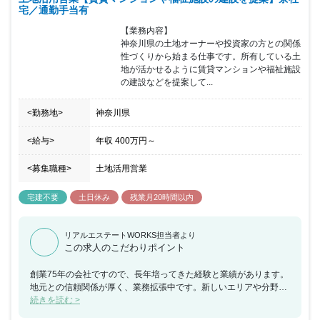
宅／通勤手当有
ら成長できる環境であることから業界未経験者が多く活躍していま
す。 上司や先輩とチームで行動することで同行する中で業界知識、
【業務内容】

ルール、商談のコツなどを学ぶことができ、挑戦を奨励する社風が
神奈川県の土地オーナーや投資家の方との関係
特徴です。
性づくりから始まる仕事です。所有している土
地が活かせるように賃貸マンションや福祉施設
の建設などを提案して...
<勤務地>
神奈川県
<給与>
年収
400万円
～
<募集職種>
土地活用営業
宅建不要
土日休み
残業月20時間以内
リアルエステートWORKS担当者より
この求人のこだわりポイント
創業75年の会社ですので、長年培ってきた経験と業績があります。
地元との信頼関係が厚く、業務拡張中です。新しいエリアや分野に
挑戦してみたい方からの応募をお待ちしています。やりがいのある
続きを読む >
仕事をしたい方に向いています。