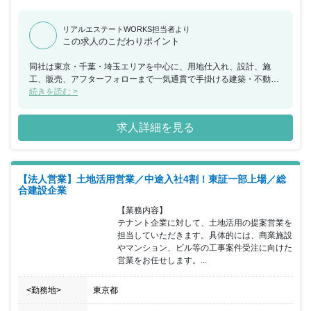
リアルエステートWORKS担当者より
この求人のこだわりポイント
同社は東京・千葉・埼玉エリアを中心に、用地仕入れ、設計、施
工、販売、アフターフォローまで一気通貫で手掛ける建築・不動産
の会社です。主力である建売住宅を中心に、ホテルや共同住宅・商
続きを読む >
業施設などの中高層建築の取扱いまで幅広く手掛けています。同社
の強みである、一気通貫したサポートを可能にしているのは、各部
求人詳細を見る
門ごとにマネージャークラス、そして役員クラスの人員を配置し、
連携をとっているためです。今回募集する建築案件の販路拡大業務
部門の新たな担い手として活躍していただきたいので、将来的には
役員クラスを目指していただきたいと思っています。もちろん、成
【法人営業】土地活用営業／中途入社4割！東証一部上場／総
果に対する正当な対価として、インセンティブなどの報酬をご用意
合建設企業
しておりますので、今までのキャリアで培った手法や人脈を活かし
て、即戦力としてご活躍を期待しております。
【業務内容】

テナント企業に対して、土地活用の提案営業を
担当していただきます。具体的には、商業施設
やマンション、ビル等の工事案件受注に向けた
営業をお任せします。...
<勤務地>
東京都