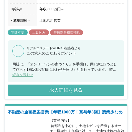
を充実させることが可能です。自分の思いとお客さまのご要望を反
映させ、納得のいく家を建てたいという熱意の持った方をお待ちし
<給与>
年収
300万円
～
てます。
<募集職種>
土地活用営業
宅建不要
土日休み
時短勤務相談可能
リアルエステートWORKS担当者より
この求人のこだわりポイント
同社は、「オンリーワンの家づくり」を手掛け、同じ家は2つとし
て作らず1棟1棟お客様にあわせた家づくりを行っています。 時代
のニーズに合わせた家づくりも行っており、例えばIOT住宅として
続きを読む >
「屋上庭園つきの住宅」を建設することで、車社会の沖縄における
駐車スペースの確保・スマートフォンなどのデバイスと連携するな
求人詳細を見る
どニーズに応じて様々な設計を積極的に取り入れています。
不動産の企画提案営業【年収1000万！賞与年3回】残業少なめ
【業務内容】

 首都圏を中心に、土地やビルを所有するオー
ナー様や法人企業に対して、土地や建物の有効