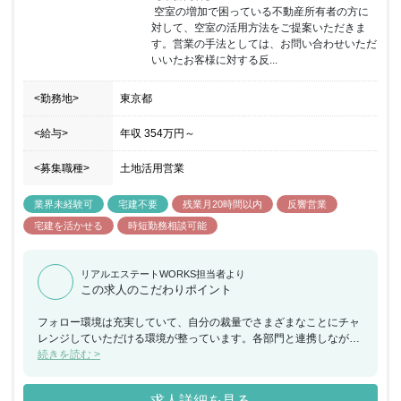
で昇格する為、年功的な考えはありません。 フレキシブルな勤務時
 空室の増加で困っている不動産所有者の方に
間の採用と営業地盤に直行し直帰する働き方を通して自身で仕事の
対して、空室の活用方法をご提案いただきま
効率化を実現していただきます。 インセンティブは建築、売買に係
す。営業の手法としては、お問い合わせいただ
わらず利益に応じて支給され、上限はありませんので、かなりのモ
いいたお客様に対する反...
チベーションになると思います。
<勤務地>
東京都
<給与>
年収
354万円
～
<募集職種>
土地活用営業
業界未経験可
宅建不要
残業月20時間以内
反響営業
宅建を活かせる
時短勤務相談可能
リアルエステートWORKS担当者より
この求人のこだわりポイント
フォロー環境は充実していて、自分の裁量でさまざまなことにチャ
レンジしていただける環境が整っています。各部門と連携しなが
ら、さまざまな事柄に挑戦することができます。未経験の方でも、
続きを読む >
これから、裁量権を持って様々な業務に携わりたい方や、不動産業
界で働きたい方におすすめの求人です。
求人詳細を見る