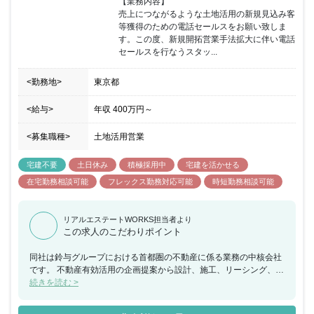
【業務内容】

ら50代の営業社員で構成され、年齢や勤続年数に関係なく実力次第
売上につながるような土地活用の新規見込み客
で昇格する為、年功的な考えはありません。 フレキシブルな勤務時
等獲得のための電話セールスをお願い致しま
間の採用と営業地盤に直行し直帰する働き方を通して自身で仕事の
す。この度、新規開拓営業手法拡大に伴い電話
効率化を実現していただきます。 インセンティブは建築、売買に係
セールスを行なうスタッ...
わらず利益に応じて支給され、上限はありませんので、かなりのモ
チベーションになると思います。
<勤務地>
東京都
<給与>
年収
400万円
～
<募集職種>
土地活用営業
宅建不要
土日休み
積極採用中
宅建を活かせる
在宅勤務相談可能
フレックス勤務対応可能
時短勤務相談可能
リアルエステートWORKS担当者より
この求人のこだわりポイント
同社は鈴与グループにおける首都圏の不動産に係る業務の中核会社
です。 不動産有効活用の企画提案から設計、施工、リーシング、ビ
ル管理までを一貫して行い、その全てに営業担当としてかかわるこ
続きを読む >
とができ、お客様の資産形成、資産継承に寄り添うことで大きな信
頼を得られる仕事で、会社の成長とともに社員個人としても成長で