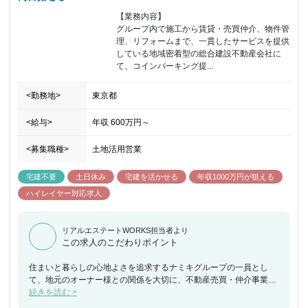
【業務内容】

グループ内で施工から賃貸・売買仲介、物件管
理、リフォームまで、一貫したサービスを提供
している地域密着型の総合建設不動産会社に
て、コインパーキング提...
<勤務地>
東京都
<給与>
年収
600万円
～
<募集職種>
土地活用営業
宅建不要
土日休み
宅建を活かせる
年収1000万円が狙える
ハイレイヤー対応求人
リアルエステートWORKS担当者より
この求人のこだわりポイント
住まいと暮らしの心地よさを追求するナミキグループの一員とし
て、地元のオーナー様との関係を大切に、不動産売買・仲介事業を
展開してまいりました。グループの幅広いネットワークをいかし、
続きを読む >
不動産の資産価値を最大限に活かすお手伝いが私たちの大きな役割