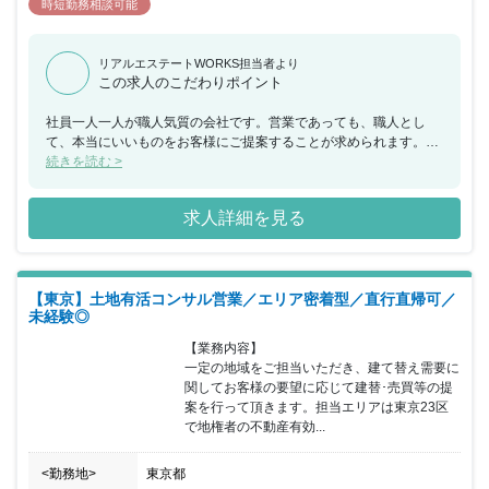
時短勤務相談可能
リアルエステートWORKS担当者より
この求人のこだわりポイント
社員一人一人が職人気質の会社です。営業であっても、職人とし
て、本当にいいものをお客様にご提案することが求められます。本
当にいい商品をお客様に提案したい方におすすめの求人です。
続きを読む >
求人詳細を見る
【東京】土地有活コンサル営業／エリア密着型／直行直帰可／
未経験◎
【業務内容】

一定の地域をご担当いただき、建て替え需要に
関してお客様の要望に応じて建替･売買等の提
案を行って頂きます。担当エリアは東京23区
で地権者の不動産有効...
<勤務地>
東京都