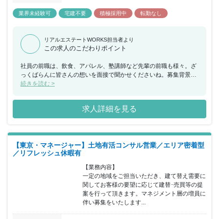
業界未経験可
宅建不要
積極採用中
転勤なし
リアルエステートWORKS担当者より
この求人のこだわりポイント
社員の前職は、飲食、アパレル、塾講師など先輩の前職も様々。ざ
っくばらんに皆さんの想いを面接で聞かせくださいね。募集背景：
増員に伴う募集です。10名以上の採用を予定しています。急募のた
続きを読む >
め、内定までの期間は2週間以内を予定しています。 【こんな志望
動機！多かったです！】 ・社内イベントが多く、雰囲気が良さそ
求人詳細を見る
う！ ・個人もそうだけど、チームで売上を作りたい！ ・仕事もプ
ライベートも充実させたい！ ・中小企業だからこそ、裁量を持って
働けそう！ ・賞与2回＋歩合＋決算賞与、、安定して稼げそう！な
どなど。。。
【東京・マネージャー】土地有活コンサル営業／エリア密着型
／リフレッシュ休暇有
【業務内容】

一定の地域をご担当いただき、建て替え需要に
関してお客様の要望に応じて建替･売買等の提
案を行って頂きます。マネジメント層の増員に
伴い募集をいたします...