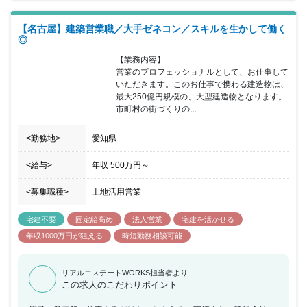
【名古屋】建築営業職／大手ゼネコン／スキルを生かして働く
◎
【業務内容】

営業のプロフェッショナルとして、お仕事して
いただきます。このお仕事で携わる建造物は、
最大250億円規模の、大型建造物となります。
市町村の街づくりの...
<勤務地>
愛知県
<給与>
年収
500万円
～
<募集職種>
土地活用営業
宅建不要
固定給高め
法人営業
宅建を活かせる
年収1000万円が狙える
時短勤務相談可能
リアルエステートWORKS担当者より
この求人のこだわりポイント