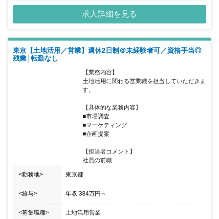
のひとつです。同時に、同社で働く一人ひとりが、ご相談者様のニ
求人詳細を見る
ーズにいつでもお応えできるように、それぞれのキャリアを自由に
磨くことができ、心地よく働くことができる職場環境の構築にも力
をいれております。激しい変化の時代を迎え、不動産業界には追い
風が吹いています。私たちは、今を新しい価値提案のチャンスとと
東京【土地活用／営業】週休2日制＠未経験者可／資格手当◎
らえ、より多くのお客様にご満足いただける、トータルプロフェッ
残業│転勤なし
ショナルカンパニーを目指します。 ■1937年創業。東京都板橋区を
拠点とした地域密着の安定企業。 ■入居率99％以上を誇るデザイン
【業務内容】

アパートをはじめ、木造1,000棟以上、RC造500棟以上の建築実績
土地活用に関わる営業職を担当していただきま
があります。 ■東武東上線沿いのエリアに根差し、賃貸仲介会社を
す。

運営。ファミリーから単身者向けの物件を扱っています。 ■グルー
プ内で住宅の施工から賃貸・売買仲介、物件管理、リフォームま
【具体的な業務内容】

で、一貫したサービスを提供しております。 ■働きやすい環境で勤
■市場調査

続年数の長い社員も多く、腰を据えて長期的にキャリアを積むこと
■マーケティング

が出来ます。
■企画提案

【担当者コメント】

社員の前職...
<勤務地>
東京都
<給与>
年収
384万円
～
<募集職種>
土地活用営業