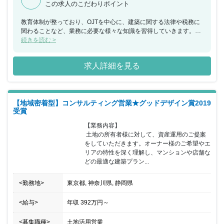
この求人のこだわりポイント
教育体制が整っており、OJTを中心に、建築に関する法律や税務に
関わることなど、業務に必要な様々な知識を習得していきます。ま
た、社員の15%が設計部に所属しているため (1級建築士100名以
続きを読む >
上)、それぞれのお客様のご要望に対して自社で柔軟な対応ができる
のが強みです！
求人詳細を見る
【地域密着型】コンサルティング営業★グッドデザイン賞2019
受賞
【業務内容】

 土地の所有者様に対して、資産運用のご提案
をしていただきます。オーナー様のご希望やエ
リアの特性を深く理解し、マンションや店舗な
どの最適な建築プラン...
<勤務地>
東京都, 神奈川県, 静岡県
<給与>
年収
392万円
～
<募集職種>
土地活用営業