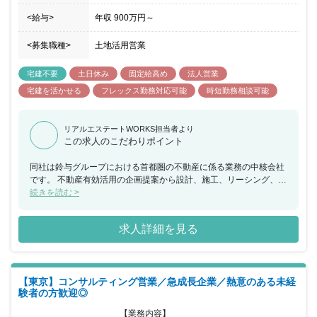
<給与>
年収
900万円
～
<募集職種>
土地活用営業
宅建不要
土日休み
固定給高め
法人営業
宅建を活かせる
フレックス勤務対応可能
時短勤務相談可能
リアルエステートWORKS担当者より
この求人のこだわりポイント
同社は鈴与グループにおける首都圏の不動産に係る業務の中核会社
です。 不動産有効活用の企画提案から設計、施工、リーシング、ビ
ル管理までを一貫して行い、その全てに営業担当としてかかわるこ
続きを読む >
とができ、お客様の資産形成、資産継承に寄り添うことで大きな信
頼を得られる仕事で、会社の成長とともに社員個人としても成長で
求人詳細を見る
きる会社です。 当ポジションについて、営業エリアの地権者に対し
持続可能な不動産有効活用コンサルティングを行い、契約の締結に
繋げて頂きます。建築については設計社員と協力し、ＢＩＭを活用
した３Ｄによる事業化の提案を行います。 長期に及ぶ事業で建築で
【東京】コンサルティング営業／急成長企業／熱意のある未経
の活用が難しいケースでは資産の買い替えや等価交換の提案を行い
験者の方歓迎◎
提案は建築に限定されません。 所属していただく営業部は20代か
ら50代の営業社員で構成され、年齢や勤続年数に関係なく実力次第
【業務内容】
