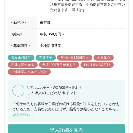
活用方法を提案する、企画提案営業をご担当い
ただきます。同社はす...
<勤務地>
東京都
<給与>
年収
350万円
～
<募集職種>
土地活用営業
業界未経験可
宅建不要
年間休日120日以上
土日休み
宅建を活かせる
年収1000万円が狙える
時短勤務相談可能
上場企業のグループ会社
リアルエステートWORKS担当者より
この求人のこだわりポイント
「何十年先もお客様から選ばれ続ける建物づくりをしたい」と考え
ているため、安易な安売りはせず、品質で満足いただくことをモッ
トーにしている企業です。「何を建てるか」だけでなく「どうすれ
続きを読む >
ば建物を使う方が喜ぶか」「どう収益化するか」まで考えて提案を
行なうポジションのため、お客さまに真摯に接する心構えと行動力
求人詳細を見る
をお持ちの方にオススメのポジションです。