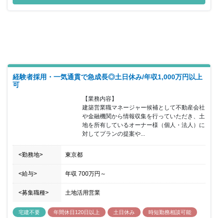
経験者採用・一気通貫で急成長◎土日休み/年収1,000万円以上
可
【業務内容】

建築営業職マネージャー候補として不動産会社
や金融機関から情報収集を行っていただき、土
地を所有しているオーナー様（個人・法人）に
対してプランの提案や...
<勤務地>
東京都
<給与>
年収
700万円
～
<募集職種>
土地活用営業
宅建不要
年間休日120日以上
土日休み
時短勤務相談可能