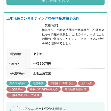
土地活用コンサルティング◎平均受注額７億円！
【業務内容】

担当エリアの金融機関や士業事務所、不動産会
社から情報を収集し、土地のオーナー様に土地
活用のご提案をいたします。担当エリアの特性
を深く理解するととも...
<勤務地>
東京都
<給与>
年収
350万円
～
<募集職種>
土地活用営業
業界未経験可
宅建不要
年間休日120日以上
土日休み
固定給高め
年収1000万円が狙える
時短勤務相談可能
上場企業のグループ会社
リアルエステートWORKS担当者より