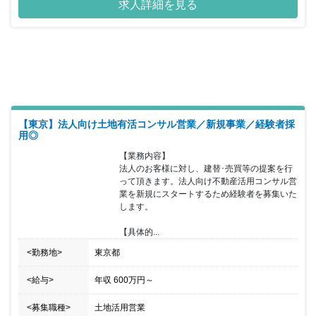
求人詳細を見る
きる会社です。 当ポジションについて、営業エリアの地権者に対し
持続可能な不動産有効活用コンサルティングを行い、契約の締結に
繋げて頂きます。建築については設計社員と協力し、ＢＩＭを活用
した３Ｄによる事業化の提案を行います。 長期に及ぶ事業で建築で
の活用が難しいケースでは資産の買い替えや等価交換の提案を行い
提案は建築に限定されません。 所属していただく営業部は20代か
ら50代の営業社員で構成され、年齢や勤続年数に関係なく実力次第
で昇格する為、年功的な考えはありません。 フレキシブルな勤務時
間の採用と営業地盤に直行し直帰する働き方を通して自身で仕事の
効率化を実現していただきます。 インセンティブは建築、売買に係
【東京】法人向け土地有活コンサル営業／新規事業／経験者採
わらず利益に応じて支給され、上限はありませんので、かなりのモ
用◎
チベーションになると思います。
【業務内容】

法人のお客様に対し、建替･売買等の提案を行
って頂きます。法人向け不動産活用コンサル営
業を新規にスタートするため経験者を募集いた
します。

【具体的...
<勤務地>
東京都
<給与>
年収
600万円
～
<募集職種>
土地活用営業