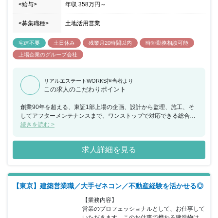
<給与>
年収
358万円
～
<募集職種>
土地活用営業
宅建不要
土日休み
残業月20時間以内
時短勤務相談可能
上場企業のグループ会社
リアルエステートWORKS担当者より
この求人のこだわりポイント
創業90年を超える、東証1部上場の企画、設計から監理、施工、そ
してアフターメンテナンスまで、ワンストップで対応できる総合建
設会社です。主に商業施設、居住施設、公共施設を手掛けており、
続きを読む >
その中でも商業施設建設に大きな強みを持ち、豊富な実績を有しま
す。案件は建築工事が99％を占めており、売上高は865億円とトッ
求人詳細を見る
プクラスの売り上げを誇ります。中小企業であるが故に、若いうち
から建築のすべての工程を経験していけます。経験をはやく積み重
ねていける分、所長などへの抜擢も速く、30代前半で所長を務める
社員もいます。こちらの求人には、社歴問わず早期に昇格したい
【東京】建築営業職／大手ゼネコン／不動産経験を活かせる◎
方、マネジメントしたい方にはおすすめの求人です。
【業務内容】

営業のプロフェッショナルとして、お仕事して
いただきます。このお仕事で携わる建造物は、