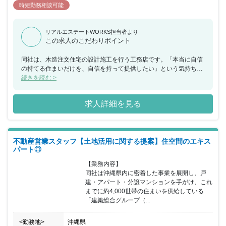
時短勤務相談可能
リアルエステートWORKS担当者より
この求人のこだわりポイント
同社は、木造注文住宅の設計施工を行う工務店です。「本当に自信
の持てる住まいだけを、自信を持って提供したい」という気持ちを
持った敏腕のハウスプランナーが、お客さまの家づくりのサポート
続きを読む >
をしています。家を建てる、家を売るだけでなく、資金計画・土地
探しの段階から完成後のサポートまで、お客さまと「マン・ツー・
求人詳細を見る
マン」で向き合うことにこだわっています。一人のハウスプランナ
ーが最初から最後まで引き継ぎなしで担当することで、しっかりと
コミュニケーションが取れ、お客さまの希望にそった最適な提案が
できると自負しています。今回、業績向上にともない、新たに営業
不動産営業スタッフ【土地活用に関する提案】住空間のエキス
スタッフを募集します。資金計画から土地探し、設計、現場監督、
パート◎
アフターサービスなど、木造住宅に関する業務を一貫して行ってい
ただきます。業スタイルではないので、一人ひとりのお客さまの
【業務内容】

「家づくり」に全力投球できます。現在、男性7名、女性6名のスタ
同社は沖縄県内に密着した事業を展開し、戸
ッフが在籍しています。同社には地元の施工会社約80社が加盟する
建・アパート・分譲マンションを手がけ、これ
「みなもと会」があり、付き合いの長い業者が多数。新年会やボー
までに約4,000世帯の住まいを供給している
リング大会などを通じて、定期的に交流を図っているので、職人さ
「建築総合グループ（...
んとのチームワークもバッチリです。また、休日は、水曜日＋日曜
日・祝日となっていますのでご家族と過ごす時間も確保していただ
<勤務地>
沖縄県
ける環境でオン・オフを切り替えることができ仕事とプライベート