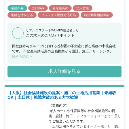
宅建不要
土日休み
固定給高め
法人営業
宅建を活かせる
フレックス勤務対応可能
時短勤務相談可能
リアルエステートWORKS担当者より
この求人のこだわりポイント
同社は鈴与グループにおける首都圏の不動産に係る業務の中核会社
です。 不動産有効活用の企画提案から設計、施工、リーシング、ビ
ル管理までを一貫して行い、その全てに営業担当としてかかわるこ
続きを読む >
とができ、お客様の資産形成、資産継承に寄り添うことで大きな信
頼を得られる仕事で、会社の成長とともに社員個人としても成長で
求人詳細を見る
きる会社です。 当ポジションについて、こちらは新規事業となりま
すが、同社は年齢や勤続年数に関係なく実力次第で昇格する為、年
功的な考えはありません。 フレキシブルな勤務時間の採用と営業地
盤に直行し直帰する働き方を通して自身で仕事の効率化を実現して
【大阪】社会福祉施設の提案～施工の土地活用営業｜未経験
いただきます。 インセンティブは建築、売買に係わらず利益に応じ
OK｜土日休｜挑戦意欲のある方大歓迎！
て支給され、上限はありませんので、かなりのモチベーションにな
ると思います。
【業務内容】

 老人ホームや保育園等の社会福祉施設の提
案・設計・施工・アフターフォローまで一貫し
てご担当いただきます。

「土地活用を考えているオーナー様」と「施...