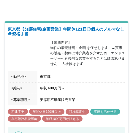
が可能です。 家族手当、住宅手当、資格手当、資格の講習学費サポ
ート、水曜ノー残業デー、時短勤務制度などの福利厚生も充実して
います。
東京都【分譲住宅/企画営業】年間休121日◎個人のノルマなし
＠資格手当
【業務内容】

物件の販売計画・企画 を任せします。→実際
の販売・契約は仲介業者を介すため、エンドユ
ーザーへ直接的な営業をすることはほぼありま
せん。 入社後はまず...
<勤務地>
東京都
<給与>
年収
400万円
～
<募集職種>
実需用不動産販売営業
宅建不要
年間休日120日以上
積極採用中
宅建を活かせる
在宅勤務相談可能
年収1000万円が狙える