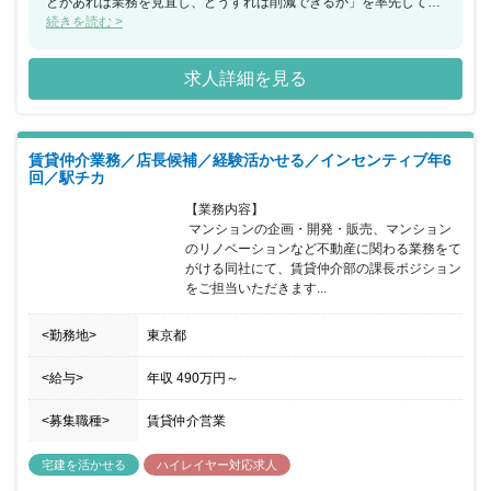
とがあれば業務を見直し、どうすれば削減できるか」を率先して行
動で示していく行動力のある方にオススメのポジションです。役職
続きを読む >
や入社歴は関係がないため、ベンチャーならではの醍醐味を味わい
ながら、活躍することが可能なポジションです。
求人詳細を見る
賃貸仲介業務／店長候補／経験活かせる／インセンティブ年6
回／駅チカ
【業務内容】

 マンションの企画・開発・販売、マンション
のリノベーションなど不動産に関わる業務をて
がける同社にて、賃貸仲介部の課長ポジション
をご担当いただきます...
<勤務地>
東京都
<給与>
年収
490万円
～
<募集職種>
賃貸仲介営業
宅建を活かせる
ハイレイヤー対応求人