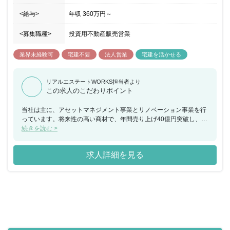
<給与>
年収
360万円
～
<募集職種>
投資用不動産販売営業
業界未経験可
宅建不要
法人営業
宅建を活かせる
リアルエステートWORKS担当者より
この求人のこだわりポイント
当社は主に、アセットマネジメント事業とリノベーション事業を行
っています。将来性の高い商材で、年間売り上げ40億円突破し、
95％以上の社員が未経験で入社です。サポート体制に自信あります
続きを読む >
ので、販売職から転職し入社後2年で収入を倍以上にすることも可
能です。働きながらお金や資産運用の知識も身につき、20～30代の
求人詳細を見る
社員がメインで活躍しています。同年代が多いため、相談や雑談が
しやすいのも特長です。人柄重視でお待ちしていますので、ご応募
お待ちしています。