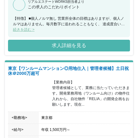
リアルエステートWORKS担当者より
この求人のこだわりポイント
【特徴】 ■個人ノルマ無し 営業所全体の目標はありますが、個人ノ
ルマはありません。毎月数字に追われることもなく、 達成度合いに
よって給与に変動もありませんので、働き方を変えたい方へおすす
続きを読む >
めです。 ■給与体系 固定給が高水準であり、営業成績に関係なく安
定して稼げる環境ですので同業界経験者も多く入社しています。 将
求人詳細を見る
来の上り幅についても、主任クラスで550万～600万、所長クラス
で800万～850万、部長クラスで1000万以上と伸び幅もしっかりあ
ります。 ■離職率10％以下 エンドユーザー様との折衝業務・夜遅く
の打ち合わせが一切ないため、残業は月20h程度と少なくなってい
東京【ワンルームマンション◎用地仕入｜管理者候補】土日祝
ます。 休みは水曜＋1日という形ですが、希望があれば土日休みの
休＠2000万超可
取得も可能です。また半休制度もあるため柔軟な働き方が実現でき
ます。 家族手当、住宅手当、資格手当、資格の講習学費サポート、
【業務内容】

火曜ノー残業デー、時短勤務制度などの福利厚生も充実していま
管理者候補として、業務に当たっていただきま
す。
す。開発業務用地（ワンルーム向け）の物件仕
入れから、自社物件「RELIA」の開発企画をお
願いします。現在...
<勤務地>
東京都
<給与>
年収
1,500万円
～