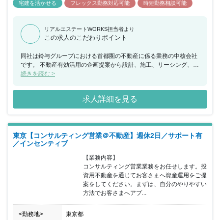
宅建を活かせる
フレックス勤務対応可能
時短勤務相談可能
リアルエステートWORKS担当者より
この求人のこだわりポイント
同社は鈴与グループにおける首都圏の不動産に係る業務の中核会社
です。 不動産有効活用の企画提案から設計、施工、リーシング、ビ
ル管理までを一貫して行い、その全てに営業担当としてかかわるこ
続きを読む >
とができ、お客様の資産形成、資産継承に寄り添うことで大きな信
頼を得られる仕事で、会社の成長とともに社員個人としても成長で
求人詳細を見る
きる会社です。 当ポジションについて、こちらは新規事業となりま
すが、同社は年齢や勤続年数に関係なく実力次第で昇格する為、年
功的な考えはありません。 フレキシブルな勤務時間の採用と営業地
盤に直行し直帰する働き方を通して自身で仕事の効率化を実現して
東京【コンサルティング営業＠不動産】週休2日／サポート有
いただきます。 インセンティブは建築、売買に係わらず利益に応じ
／インセンティブ
て支給され、上限はありませんので、かなりのモチベーションにな
ると思います。
【業務内容】

コンサルティング営業業務をお任せします。投
資用不動産を通じてお客さまへ資産運用をご提
案をしてください。まずは、自分のやりやすい
方法でお客さまへアプ...
<勤務地>
東京都