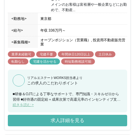
メインのお客様は富裕層や一般企業などにお勤
めで、不動産...
<勤務地>
東京都
<給与>
年収
336万円
～
オープンポジション（営業職）, 投資用不動産販売営
<募集職種>
業
業界未経験可
宅建不要
年間休日120日以上
土日休み
転勤なし
宅建を活かせる
時短勤務相談可能
リアルエステートWORKS担当者より
この求人のこだわりポイント
■研修＆OJTによる丁寧なサポートで、専門知識・スキルゼロから
習得 ■好待遇の固定給＋成果次第で高還元率のインセンティブ支給
■自信をもって提案できる不動産物件のみを厳選 ■完全週休2日＆土
続きを読む >
日休みで、無理なく仕事ができる環境 こうした数々のメリットを生
かすことで、未経験入社1年目から大幅な収入アップを実現してい
求人詳細を見る
ます。 活躍次第で年収1,500万円超も十分可能です。 「年収アップ
を図りたい」、「未経験でもチャレンジしてみたい」など挑戦意欲
がある方からのご応募お待ちしております。