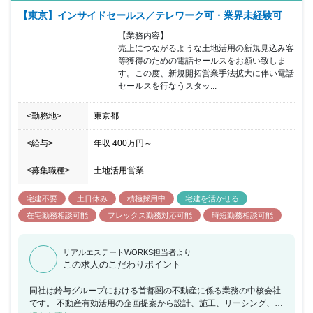
した３Ｄによる事業化の提案を行います。 長期に及ぶ事業で建築で
【東京】インサイドセールス／テレワーク可・業界未経験可
の活用が難しいケースでは資産の買い替えや等価交換の提案を行い
提案は建築に限定されません。 所属していただく営業部は20代か
【業務内容】

ら50代の営業社員で構成され、年齢や勤続年数に関係なく実力次第
売上につながるような土地活用の新規見込み客
で昇格する為、年功的な考えはありません。 フレキシブルな勤務時
等獲得のための電話セールスをお願い致しま
間の採用と営業地盤に直行し直帰する働き方を通して自身で仕事の
す。この度、新規開拓営業手法拡大に伴い電話
効率化を実現していただきます。 インセンティブは建築、売買に係
セールスを行なうスタッ...
わらず利益に応じて支給され、上限はありませんので、かなりのモ
チベーションになると思います。
<勤務地>
東京都
<給与>
年収
400万円
～
<募集職種>
土地活用営業
宅建不要
土日休み
積極採用中
宅建を活かせる
在宅勤務相談可能
フレックス勤務対応可能
時短勤務相談可能
リアルエステートWORKS担当者より
この求人のこだわりポイント
同社は鈴与グループにおける首都圏の不動産に係る業務の中核会社
です。 不動産有効活用の企画提案から設計、施工、リーシング、ビ