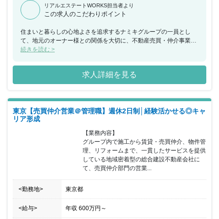
リアルエステートWORKS担当者より
この求人のこだわりポイント
住まいと暮らしの心地よさを追求するナミキグループの一員とし
て、地元のオーナー様との関係を大切に、不動産売買・仲介事業を
展開してまいりました。グループの幅広いネットワークをいかし、
続きを読む >
不動産の資産価値を最大限に活かすお手伝いが私たちの大きな役割
のひとつです。同時に、同社で働く一人ひとりが、ご相談者様のニ
求人詳細を見る
ーズにいつでもお応えできるように、それぞれのキャリアを自由に
磨くことができ、心地よく働くことができる職場環境の構築にも力
をいれております。激しい変化の時代を迎え、不動産業界には追い
風が吹いています。私たちは、今を新しい価値提案のチャンスとと
東京【売買仲介営業＠管理職】週休2日制│経験活かせる◎キャ
らえ、より多くのお客様にご満足いただける、トータルプロフェッ
リア形成
ショナルカンパニーを目指します。 ■1937年創業。東京都板橋区を
拠点とした地域密着の安定企業。 ■入居率99％以上を誇るデザイン
【業務内容】

アパートをはじめ、木造1,000棟以上、RC造500棟以上の建築実績
グループ内で施工から賃貸・売買仲介、物件管
があります。 ■東武東上線沿いのエリアに根差し、賃貸仲介会社を
理、リフォームまで、一貫したサービスを提供
運営。ファミリーから単身者向けの物件を扱っています。 ■グルー
している地域密着型の総合建設不動産会社に
プ内で住宅の施工から賃貸・売買仲介、物件管理、リフォームま
て、売買仲介部門の営業...
で、一貫したサービスを提供しております。 ■働きやすい環境で勤
続年数の長い社員も多く、腰を据えて長期的にキャリアを積むこと
<勤務地>
東京都
が出来ます。
<給与>
年収
600万円
～