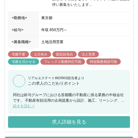
極的に行っています。 【福利厚生・オフィス環境】 社員同士の距
伴い募集をいたします...
離がものすごく近く、困ったことなどは必ず助けてもらえるかんき
ょうです。外部研修などもあり人間としての成長が望める環境で
<勤務地>
東京都
す。職場もきれいで備品なども不備があれば、すぐに取り寄せても
らえます。PCなども最新のものに変更でき、効率第一の考えの元
で行動するので職場内スピード感は早いです。掃除などは当番制に
<給与>
年収
850万円
～
なっており定期的に行っています。
<募集職種>
土地活用営業
宅建不要
土日休み
固定給高め
法人営業
宅建を活かせる
フレックス勤務対応可能
時短勤務相談可能
リアルエステートWORKS担当者より
この求人のこだわりポイント
同社は鈴与グループにおける首都圏の不動産に係る業務の中核会社
です。 不動産有効活用の企画提案から設計、施工、リーシング、ビ
ル管理までを一貫して行い、その全てに営業担当としてかかわるこ
続きを読む >
とができ、お客様の資産形成、資産継承に寄り添うことで大きな信
頼を得られる仕事で、会社の成長とともに社員個人としても成長で
求人詳細を見る
きる会社です。 当ポジションについて、営業エリアの地権者に対し
持続可能な不動産有効活用コンサルティングを行い、契約の締結に
繋げて頂きます。建築については設計社員と協力し、ＢＩＭを活用