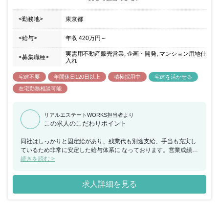
で、一貫したサービスを提供しております。 ■働きやすい環境で勤
続年数の長い社員も多く、腰を据えて長期的にキャリアを積むこと
<勤務地>
東京都
が出来ます。
<給与>
年収
420万円
～
実需用不動産販売営業, 企画・開発, マンション用地仕
<募集職種>
入れ
宅建不要
年間休日120日以上
積極採用中
宅建を活かせる
在宅勤務相談可能
リアルエステートWORKS担当者より
この求人のこだわりポイント
同社はしっかりと固定給があり、残業代も別途支給、手当も充実し
ているため非常に安定した給与体系に なっております。営業成績に
関係なく、安定して稼げる環境です。 離職率10％以下の働きやす
続きを読む >
い環境です。 同社は業界内でもトップクラスの働きやすさを誇りま
す。 残業は月20～30時間程度です。同社の注文住宅の特徴とし
求人詳細を見る
て、完全フルオーダーではないため、お客様との商談時間が短く、
そのため夜までお打ち 合わせが伸びるということもあまりありませ
ん。 お休みは水曜＋1日という形ではありますが、行事等があれば
土日休みの取得も可能です。また半休制度もあるため柔軟な働き方