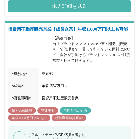
なりますので実力次第で今後の会社の中核を担うポジションを目指
求人詳細を見る
すことも可能です。
投資用不動産販売営業【成長企業】年収1,000万円以上も可能
【業務内容】

自社ブランドマンションの企画・開発、販売、
そして管理まで一貫して行っている同社におい
て、自社が手掛けるブランドマンションの販売
営業を行って頂きます...
<勤務地>
東京都
<給与>
年収
324万円
～
<募集職種>
投資用不動産販売営業
業界未経験可
宅建不要
宅建を活かせる
年収1000万円が狙える
時短勤務相談可能
リアルエステートWORKS担当者より