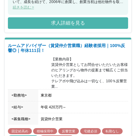
いて、成長を続けて、2006年に創業し、創業当初は他社物件を取り
扱いながら、確かな営業力で着実に業績をあげていきました。 今で
続きを読む >
はNITOHのオリジナルマンションブランド「RELIA（リライア）」
シリーズを展開しており自社で仕入れ、販売、管理の機能を一貫し
求人詳細を見る
て持つ体制を築いています。管理戸数1665件、空室件数0件、入居
率100％です。※2023年05月01日現在 【同社の事業内容】 ・マン
ションの企画、開発、販売、管理 ・マンションのリノベーション
・賃貸仲介業 ・売買仲介/住宅販売/売却相談/査定 ・区分マンション
ルームアドバイザー（賃貸仲介営業職）経験者採用｜100%反
リノベーション販売事業 現在、積極的に事業展開をしており、将来
響◎｜年休111日！
的なビジョンは、年間500戸の開発チームの構築です。今年度は年
間150戸の物件開発がミッションとなります。 【働きやすい環境を
【業務内容】

用意します】 結婚や出産、育児、介護など、社員にもさまざまな節
賃貸仲介営業としてお問合せいただいたお客様
目があります。そんな場面でも安心して働き、長く活躍してもらえ
のヒアリングから物件の提案まで幅広くご担当
るよう環境を整えていくことが、会社の務めです。この数年で休日
いただきます。

休暇を整備し、残業や休日出勤の削減ないし代休などを徹底すると
テレアポや飛び込みは一切なく、100％反響営
ともに、時短勤務や産休・育休といった制度の運用を推進してきま
業...
した。社内研修や資格取得支援のように、社員の成長を促進する取
り組みも積極的に行っています。 【福利厚生・オフィス環境】 社
<勤務地>
東京都
員同士の距離がものすごく近く、困ったことなどは必ず助けてもら
えるかんきょうです。外部研修などもあり人間としての成長が望め
<給与>
年収
420万円
～
る環境です。職場もきれいで備品なども不備があれば、すぐに取り
寄せてもらえます。PCなども最新のものに変更でき、効率第一の
<募集職種>
賃貸仲介営業
考えの元で行動するので職場内スピード感は早いです。掃除などは
当番制になっており定期的に行っています。
固定給高め
積極採用中
反響営業
宅建必須
転勤なし