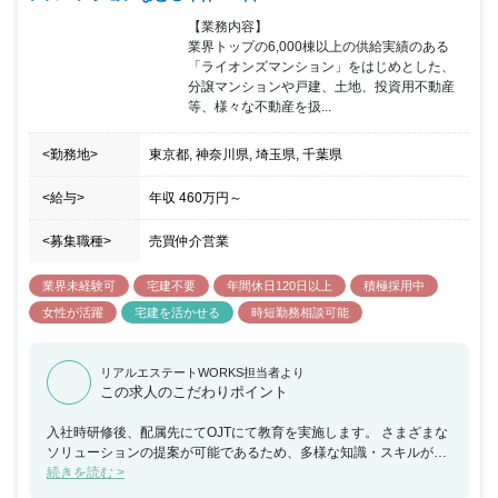
【業務内容】

業界トップの6,000棟以上の供給実績のある
「ライオンズマンション」をはじめとした、

分譲マンションや戸建、土地、投資用不動産
等、様々な不動産を扱...
<勤務地>
東京都, 神奈川県, 埼玉県, 千葉県
<給与>
年収
460万円
～
<募集職種>
売買仲介営業
業界未経験可
宅建不要
年間休日120日以上
積極採用中
女性が活躍
宅建を活かせる
時短勤務相談可能
リアルエステートWORKS担当者より
この求人のこだわりポイント
入社時研修後、配属先にてOJTにて教育を実施します。 さまざまな
ソリューションの提案が可能であるため、多様な知識・スキルが身
につきます。（買取再販/リノベーションなど） 将来的に全国転勤
続きを読む >
の可能性があります。 不動産業界では珍しく年間休日127日、業績