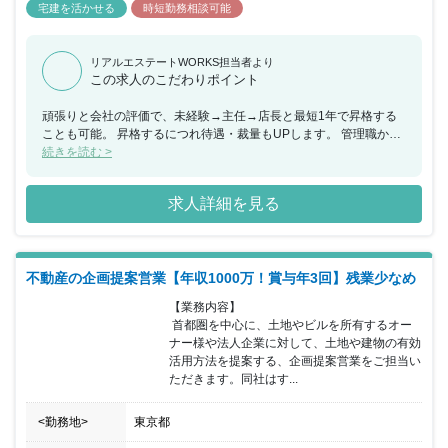
宅建を活かせる
時短勤務相談可能
リアルエステートWORKS担当者より
この求人のこだわりポイント
頑張りと会社の評価で、未経験→主任→店長と最短1年で昇格する
ことも可能。 昇格するにつれ待遇・裁量もUPします。 管理職から
転職をお考えの方はマネジメント経験が活かせます。 生産性向上に
続きを読む >
つながるアイディアや意見は大歓迎！ メンバーは向上心が強く、事
業部・店舗の発展に前向きです。 経験者の方は、得意なエリア・お
求人詳細を見る
客様の属性など、営業パフォーマンスを発揮できるよう先輩や上司
がフォローします。 ＜福利厚生・オフィス環境＞ 社員同士の距離
がものすごく近く、困ったことなどは必ず助けてもらえます。 外部
研修などもあり人間としての成長が望める環境です。職場もきれい
不動産の企画提案営業【年収1000万！賞与年3回】残業少なめ
で備品なども不備があればすぐに取り寄せてもらえます。 PCなど
も最新のものに変更でき、効率第一の考えの元で行動するので職場
【業務内容】

内スピード感は早いです。 掃除などは当番制になっており定期的に
 首都圏を中心に、土地やビルを所有するオー
行っています。
ナー様や法人企業に対して、土地や建物の有効
活用方法を提案する、企画提案営業をご担当い
ただきます。同社はす...
<勤務地>
東京都