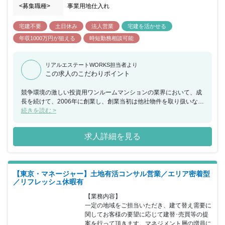
<募集職種>
事業用地仕入れ
宅建不要
土日休み
法人営業
宅建を活かせる
年収1000万円が狙える
時短勤務相談可能
リアルエステートWORKS担当者より
この求人のこだわりポイント
競争環境の激しい投資用ワンルームマンションの業界において、成
長を続けて、2006年に創業し、創業当初は他社物件を取り扱いなが
ら、確かな営業力で着実に業績をあげていきました。 今ではNITOH
続きを読む >
のオリジナルマンションブランド「RELIA（リライア）」シリーズ
を展開しており自社で仕入れ、販売、管理の機能を一貫して持つ体
求人詳細を見る
制を築いています。管理戸数1665件、空室件数0件、入居率100％
です。 現在、積極的に事業展開をしております。将来的なビジョン
は、年間500戸の開発チームの構築です。今年度は年間150戸の物
件開発がミッションとなります。 【働きやすい環境を用意します】
【東京・マネージャー】土地有活コンサル営業／エリア密着型
結婚や出産、育児、介護など、社員にもさまざまな節目がありま
／リフレッシュ休暇有
す。そんな場面でも安心して働き、長く活躍してもらえるよう環境
を整えていくことが、会社の務めです。この数年で休日休暇を整備
【業務内容】

し、残業や休日出勤の削減ないし代休などを徹底するとともに、時
一定の地域をご担当いただき、建て替え需要に
短勤務や産休・育休といった制度の運用を推進してきました。社内
関してお客様の要望に応じて建替･売買等の提
研修や資格取得支援のように、社員の成長を促進する取り組みも積
案を行って頂きます。マネジメント層の増員に