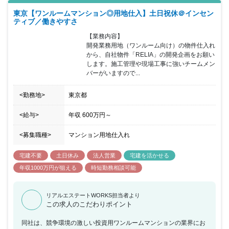
東京【ワンルームマンション◎用地仕入】土日祝休＠インセン
ティブ／働きやすさ
【業務内容】

開発業務用地（ワンルーム向け）の物件仕入れ
から、自社物件「RELIA」の開発企画をお願い
します。施工管理や現場工事に強いチームメン
バーがいますので...
<勤務地>
東京都
<給与>
年収
600万円
～
<募集職種>
マンション用地仕入れ
宅建不要
土日休み
法人営業
宅建を活かせる
年収1000万円が狙える
時短勤務相談可能
リアルエステートWORKS担当者より
この求人のこだわりポイント
同社は、競争環境の激しい投資用ワンルームマンションの業界にお