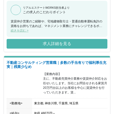
リアルエステートWORKS担当者より
この求人のこだわりポイント
賃貸仲介営業のご経験や、宅地建物取引士・普通自動車運転免許の
資格をお持ちであれば、マネジメント業務にチャレンジできるポジ
ションです。部下の模範となりつつ、チームの意見を聞きながらよ
続きを読む >
り良い環境を作っていくポジションになります。
求人詳細を見る
不動産コンサルティング営業職｜多数の手当有りで福利厚生充
実｜残業少なめ
【業務内容】

主に、不動産売買仲介業務や賃貸仲介対応をお
任せいたします。当社にお問合せされる家賃月
20万円台以上のお客様を中心に賃貸仲介を行
っていただきます。賃...
<勤務地>
東京都, 神奈川県, 千葉県, 埼玉県
<給与>
年収
480万円
～