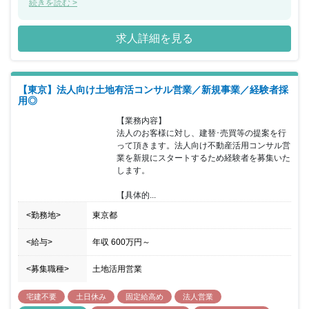
ル管理までを一貫して行い、その全てに営業担当としてかかわるこ
続きを読む >
とができ、お客様の資産形成、資産継承に寄り添うことで大きな信
頼を得られる仕事で、会社の成長とともに社員個人としても成長で
求人詳細を見る
きる会社です。 当ポジションについて、営業エリアの地権者に対し
持続可能な不動産有効活用コンサルティングを行い、契約の締結に
繋げて頂きます。建築については設計社員と協力し、ＢＩＭを活用
した３Ｄによる事業化の提案を行います。 長期に及ぶ事業で建築で
【東京】法人向け土地有活コンサル営業／新規事業／経験者採
の活用が難しいケースでは資産の買い替えや等価交換の提案を行い
用◎
提案は建築に限定されません。 所属していただく営業部は20代か
ら50代の営業社員で構成され、年齢や勤続年数に関係なく実力次第
【業務内容】

で昇格する為、年功的な考えはありません。 フレキシブルな勤務時
法人のお客様に対し、建替･売買等の提案を行
間の採用と営業地盤に直行し直帰する働き方を通して自身で仕事の
って頂きます。法人向け不動産活用コンサル営
効率化を実現していただきます。 インセンティブは建築、売買に係
業を新規にスタートするため経験者を募集いた
わらず利益に応じて支給され、上限はありませんので、かなりのモ
します。

チベーションになると思います。
【具体的...
<勤務地>
東京都
<給与>
年収
600万円
～
<募集職種>
土地活用営業
宅建不要
土日休み
固定給高め
法人営業