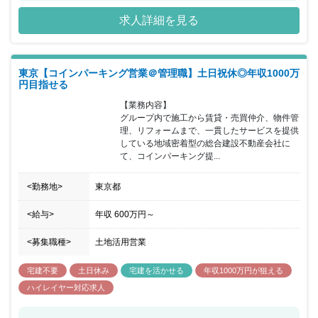
給が年4回、 福利厚生も充実しており、特に教育系に力を入れてい
求人詳細を見る
ます。 例えば宅建をお持ちでない方も、福利厚生の一環で資格取得
支援（会社負担）が受けられます。 メリハリのある環境で、自身の
スキルアップやキャリアアップを目指したい方に特におすすめの求
人です。
東京【コインパーキング営業＠管理職】土日祝休◎年収1000万
円目指せる
【業務内容】

グループ内で施工から賃貸・売買仲介、物件管
理、リフォームまで、一貫したサービスを提供
している地域密着型の総合建設不動産会社に
て、コインパーキング提...
<勤務地>
東京都
<給与>
年収
600万円
～
<募集職種>
土地活用営業
宅建不要
土日休み
宅建を活かせる
年収1000万円が狙える
ハイレイヤー対応求人