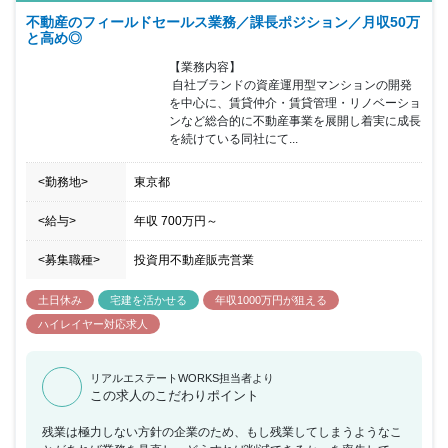
不動産のフィールドセールス業務／課長ポジション／月収50万
と高め◎
【業務内容】

 自社ブランドの資産運用型マンションの開発
を中心に、賃貸仲介・賃貸管理・リノベーショ
ンなど総合的に不動産事業を展開し着実に成長
を続けている同社にて...
<勤務地>
東京都
<給与>
年収
700万円
～
<募集職種>
投資用不動産販売営業
土日休み
宅建を活かせる
年収1000万円が狙える
ハイレイヤー対応求人
リアルエステートWORKS担当者より
この求人のこだわりポイント
残業は極力しない方針の企業のため、もし残業してしまうようなこ