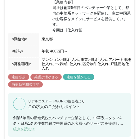
【業務内容】

同社は創業5年目のベンチャー企業として、都
内の中華系ネットワークを駆使し、主に中国系
のお客様をメインにサービスを提供していま
す。

今回は《仕入れ営...
<勤務地>
東京都
<給与>
年収
400万円
～
マンション用地仕入れ, 事業用地仕入れ, アパート用地
<募集職種>
仕入れ, 一棟物件仕入れ, 区分物件仕入れ, 戸建用地仕
入れ
宅建必須
英語が活かせる
宅建を活かせる
時短勤務相談可能
リアルエステートWORKS担当者より
この求人のこだわりポイント
創業5年目の新進気鋭のベンチャー企業として、中華系スタッフ4
名・日系1名の少数精鋭で中国系のお客様へのサービスを提供して
います。 中国語の語学力を活かせる環境があり、都内の中華系ネッ
続きを読む >
トワークを駆使できる点に強みをもっています。 少数精鋭の組織に