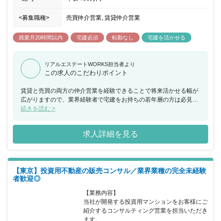
<募集職種>
売買仲介営業, 賃貸仲介営業
残業月20時間以内
宅建必須
転勤なし
宅建を活かせる
リアルエステートWORKS担当者より
この求人のこだわりポイント
賃貸と売買の両方の仲介営業を経験できることで将来活かせる幅が
広がりますので、業界経験者で宅建をお持ちの若年層の方は必見で
す。また、稼ぎたい方や、多くのお客様と接触してお客様の役に立
続きを読む >
ちたいという方も大歓迎です。
求人詳細を見る
【東京】投資用不動産の販売コンサル／業界業種の完全未経験
者歓迎◎
【業務内容】

当社が開発する投資用マンションをお客様にご
紹介するコンサルティング営業を担当いただき
ます。
