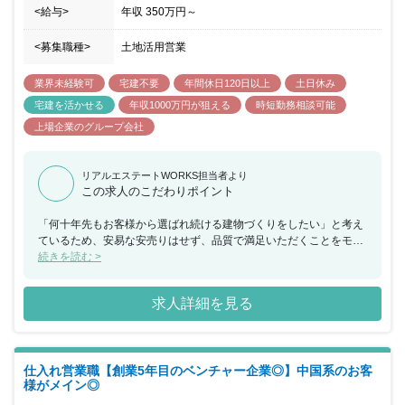
<給与>
年収
350万円
～
<募集職種>
土地活用営業
業界未経験可
宅建不要
年間休日120日以上
土日休み
宅建を活かせる
年収1000万円が狙える
時短勤務相談可能
上場企業のグループ会社
リアルエステートWORKS担当者より
この求人のこだわりポイント
「何十年先もお客様から選ばれ続ける建物づくりをしたい」と考え
ているため、安易な安売りはせず、品質で満足いただくことをモッ
トーにしている企業です。「何を建てるか」だけでなく「どうすれ
続きを読む >
ば建物を使う方が喜ぶか」「どう収益化するか」まで考えて提案を
行なうポジションのため、お客さまに真摯に接する心構えと行動力
求人詳細を見る
をお持ちの方にオススメのポジションです。
仕入れ営業職【創業5年目のベンチャー企業◎】中国系のお客
様がメイン◎