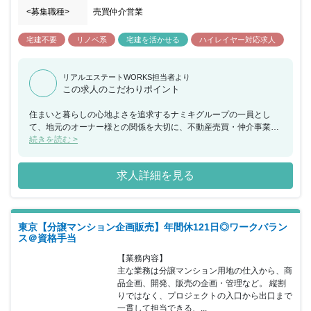
<募集職種>
売買仲介営業
宅建不要
リノベ系
宅建を活かせる
ハイレイヤー対応求人
リアルエステートWORKS担当者より
この求人のこだわりポイント
住まいと暮らしの心地よさを追求するナミキグループの一員とし
て、地元のオーナー様との関係を大切に、不動産売買・仲介事業を
展開してまいりました。グループの幅広いネットワークをいかし、
続きを読む >
不動産の資産価値を最大限に活かすお手伝いが私たちの大きな役割
のひとつです。同時に、同社で働く一人ひとりが、ご相談者様のニ
求人詳細を見る
ーズにいつでもお応えできるように、それぞれのキャリアを自由に
磨くことができ、心地よく働くことができる職場環境の構築にも力
をいれております。激しい変化の時代を迎え、不動産業界には追い
風が吹いています。私たちは、今を新しい価値提案のチャンスとと
東京【分譲マンション企画販売】年間休121日◎ワークバラン
らえ、より多くのお客様にご満足いただける、トータルプロフェッ
ス＠資格手当
ショナルカンパニーを目指します。 ■1937年創業。東京都板橋区を
拠点とした地域密着の安定企業。 ■入居率99％以上を誇るデザイン
【業務内容】

アパートをはじめ、木造1,000棟以上、RC造500棟以上の建築実績
主な業務は分譲マンション用地の仕入から、商
があります。 ■東武東上線沿いのエリアに根差し、賃貸仲介会社を
品企画、開発、販売の企画・管理など。 縦割
運営。ファミリーから単身者向けの物件を扱っています。 ■グルー
りではなく、プロジェクトの入口から出口まで
プ内で住宅の施工から賃貸・売買仲介、物件管理、リフォームま
一貫して担当できる、...