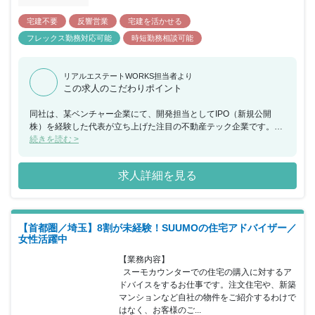
宅建不要
反響営業
宅建を活かせる
フレックス勤務対応可能
時短勤務相談可能
リアルエステートWORKS担当者より
この求人のこだわりポイント
同社は、某ベンチャー企業にて、開発担当としてIPO（新規公開
株）を経験した代表が立ち上げた注目の不動産テック企業です。現
在、当社で活躍しているメンバーもIT企業出身者が多数在籍してお
続きを読む >
り、高級不動産の仲介業と並行に、不動産テックの事業開発を行っ
ています。一般的にライフステージが変化するタイミング（入学・
求人詳細を見る
就職・結婚・出産）で、人は住まいを変えます。その重要な出来事
で発生する“不動産の売買・賃貸”に伴う手続きなどを、我々はその
時代における最善の方法を用いて、より簡単に・効率化していきま
す。不動産業界では、データやテクノロジーをより活用すること
【首都圏／埼玉】8割が未経験！SUUMOの住宅アドバイザー／
で、よりスムーズに住まい探しや引越しなどができると考えていま
女性活躍中
す。そのような業界を変革できるようなサービスに携わることがで
きます。そんな成長中のベンチャー企業で、IPOを一緒に目指せる
【業務内容】

不動産営業マンを大歓迎いたします。
  スーモカウンターでの住宅の購入に対するア
ドバイスをするお仕事です。注文住宅や、新築
マンションなど自社の物件をご紹介するわけで
はなく、お客様のご...