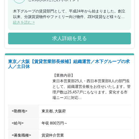
木下グループの賃貸部門として、平成24年から始まりました。創立
以来、分譲賃貸物件やファミリー向け物件、ZEH賃貸など様々な要
望に応える物件情報を提供しています。東京、千葉、埼玉、神奈川
続きを読む >
県に加えて、東海地区や関西地区でも事業を展開しています。ま
た、木下グループは多岐にわたるサービスを提供する企業です。こ
求人詳細を見る
れらの点を踏まえながら、賃貸業務の強化を図れる方からの応募を
お待ちしています。なお、入社3ヵ月間は契約社員(その後正社員登
用を検討)となります。
東京／大阪【賃貸営業部長候補】組織運営／木下グループの求
人／土日休
【業務内容】

東日本営業部25人・西日本営業部8人の部門長
として、組織運営全般をお任せいたします。管
理戸数は25,457戸にもなります。変化する市
場ニーズに対応...
<勤務地>
東京都, 大阪府
<給与>
年収
800万円
～
<募集職種>
賃貸仲介営業