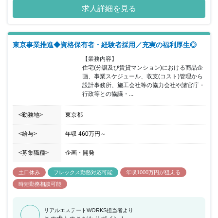
的には経営陣と共に仕事を進めていただきます。従業員数27名の少
求人詳細を見る
数精鋭の組織になりますので、今後の会社の中核を担っていただけ
る方を募集しています。 社員個人を大切にしており、変化の大きい
環境で積極的にチャレンジができる環境が同社にはございます。
東京事業推進◆資格保有者・経験者採用／充実の福利厚生◎
【業務内容】

住宅(分譲及び賃貸マンション)における商品企
画、事業スケジュール、収支(コスト)管理から
設計事務所、施工会社等の協力会社や諸官庁・
行政等との協議・...
<勤務地>
東京都
<給与>
年収
460万円
～
<募集職種>
企画・開発
土日休み
フレックス勤務対応可能
年収1000万円が狙える
時短勤務相談可能
リアルエステートWORKS担当者より