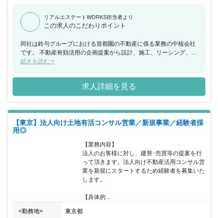
リアルエステートWORKS担当者より
この求人のこだわりポイント
同社は鈴与グループにおける首都圏の不動産に係る業務の中核会社
です。 不動産有効活用の企画提案から設計、施工、リーシング、ビ
ル管理までを一貫して行い、その全てに営業担当としてかかわるこ
続きを読む >
とができ、お客様の資産形成、資産継承に寄り添うことで大きな信
頼を得られる仕事で、会社の成長とともに社員個人としても成長で
求人詳細を見る
きる会社です。 当ポジションについて、営業エリアの地権者に対し
持続可能な不動産有効活用コンサルティングを行い、契約の締結に
繋げて頂きます。建築については設計社員と協力し、ＢＩＭを活用
した３Ｄによる事業化の提案を行います。 長期に及ぶ事業で建築で
【東京】法人向け土地有活コンサル営業／新規事業／経験者採
の活用が難しいケースでは資産の買い替えや等価交換の提案を行い
用◎
提案は建築に限定されません。 所属していただく営業部は20代か
ら50代の営業社員で構成され、年齢や勤続年数に関係なく実力次第
【業務内容】

で昇格する為、年功的な考えはありません。 フレキシブルな勤務時
法人のお客様に対し、建替･売買等の提案を行
間の採用と営業地盤に直行し直帰する働き方を通して自身で仕事の
って頂きます。法人向け不動産活用コンサル営
効率化を実現していただきます。 インセンティブは建築、売買に係
業を新規にスタートするため経験者を募集いた
わらず利益に応じて支給され、上限はありませんので、かなりのモ
します。

チベーションになると思います。
【具体的...
<勤務地>
東京都