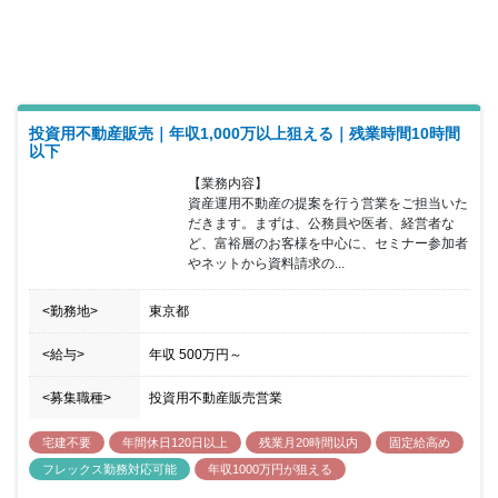
投資用不動産販売｜年収1,000万以上狙える｜残業時間10時間
以下
【業務内容】

資産運用不動産の提案を行う営業をご担当いた
だきます。まずは、公務員や医者、経営者な
ど、富裕層のお客様を中心に、セミナー参加者
やネットから資料請求の...
<勤務地>
東京都
<給与>
年収
500万円
～
<募集職種>
投資用不動産販売営業
宅建不要
年間休日120日以上
残業月20時間以内
固定給高め
フレックス勤務対応可能
年収1000万円が狙える