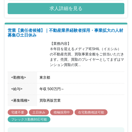
する顧客へのココ・ホーム商品・サービスに関する売り上げ・利益
求人詳細を見る
獲得にまつわる活動における全ての戦略開発アクションプラン開
発・実践活動および結果についての責任を負って頂きます。ココ・
ホームチームの自分の担当する顧客に関する全てのプロセス・結
果、主な職務 予算達成に向けた戦略構築とアクションプラン作成及
営業【責任者候補】｜不動産業界経験者採用・事業拡大の人材
び実施を担って頂きます。自身の行動と成果に対して責任を負い、
募集◎土日休み
実務面での障害などについてはリーダーと相談しその排除・改善に
努めて頂きます。業務の遂行に障害があると判断された場面やリソ
【業務内容】

ース不足などが問題と判断される場合はその解決をリーダーと相談
８年目を迎えるメディアIESHIL（イエシル）
し、適宜必要に応じ健全で生産性の高い組織を絶えず構築する努力
の不動産売買、買取事業全般をご担当いただき
を怠らない方を求めています。
ます。売買、買取のプレイヤーとしてまずはマ
ンション買取の実...
<勤務地>
東京都
<給与>
年収
500万円
～
<募集職種>
買取再販営業
宅建不要
土日休み
積極採用中
在宅勤務相談可能
フレックス勤務対応可能