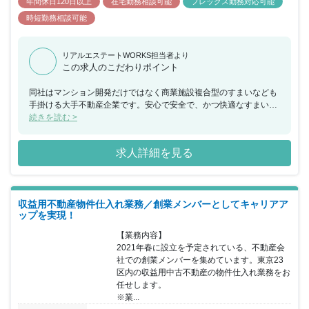
年間休日120日以上
在宅勤務相談可能
フレックス勤務対応可能
時短勤務相談可能
リアルエステートWORKS担当者より
この求人のこだわりポイント
同社はマンション開発だけではなく商業施設複合型のすまいなども
手掛ける大手不動産企業です。安心で安全で、かつ快適なすまいと
くらしをお客様に10年後も、20年後も提供することをミッションと
続きを読む >
しています。更なる躍進と創造的な価値提供のために新たな仲間を
募集しています。
求人詳細を見る
収益用不動産物件仕入れ業務／創業メンバーとしてキャリアア
ップを実現！
【業務内容】

2021年春に設立を予定されている、不動産会
社での創業メンバーを集めています。東京23
区内の収益用中古不動産の物件仕入れ業務をお
任せします。

※業...