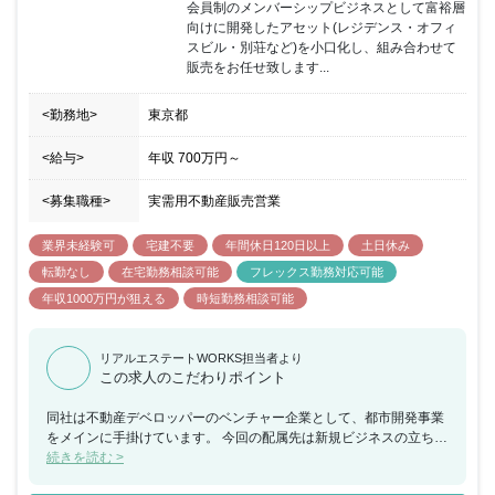
会員制のメンバーシップビジネスとして富裕層
向けに開発したアセット(レジデンス・オフィ
スビル・別荘など)を小口化し、組み合わせて
販売をお任せ致します...
<勤務地>
東京都
<給与>
年収
700万円
～
<募集職種>
実需用不動産販売営業
業界未経験可
宅建不要
年間休日120日以上
土日休み
転勤なし
在宅勤務相談可能
フレックス勤務対応可能
年収1000万円が狙える
時短勤務相談可能
リアルエステートWORKS担当者より
この求人のこだわりポイント
同社は不動産デベロッパーのベンチャー企業として、都市開発事業
をメインに手掛けています。 今回の配属先は新規ビジネスの立ち上
げとなっており、新規事業の中核的なメンバーとして立ち上げ～販
続きを読む >
売まで一貫して携わって頂きます。 新規事業になりますので、基本