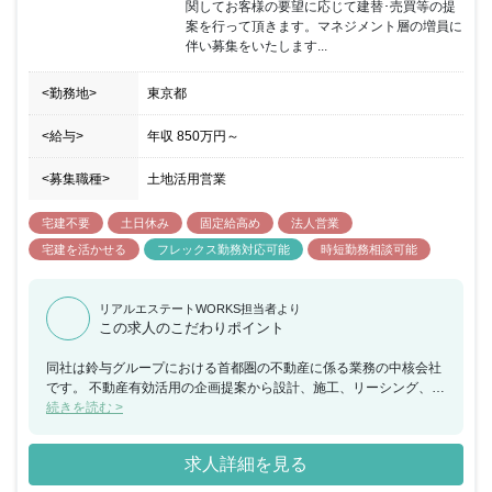
関してお客様の要望に応じて建替･売買等の提
案を行って頂きます。マネジメント層の増員に
伴い募集をいたします...
<勤務地>
東京都
<給与>
年収
850万円
～
<募集職種>
土地活用営業
宅建不要
土日休み
固定給高め
法人営業
宅建を活かせる
フレックス勤務対応可能
時短勤務相談可能
リアルエステートWORKS担当者より
この求人のこだわりポイント
同社は鈴与グループにおける首都圏の不動産に係る業務の中核会社
です。 不動産有効活用の企画提案から設計、施工、リーシング、ビ
ル管理までを一貫して行い、その全てに営業担当としてかかわるこ
続きを読む >
とができ、お客様の資産形成、資産継承に寄り添うことで大きな信
頼を得られる仕事で、会社の成長とともに社員個人としても成長で
求人詳細を見る
きる会社です。 当ポジションについて、営業エリアの地権者に対し
持続可能な不動産有効活用コンサルティングを行い、契約の締結に