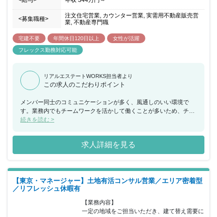
<給与>
年収
344万円
～
注文住宅営業, カウンター営業, 実需用不動産販売営
<募集職種>
業, 不動産専門職
宅建不要
年間休日120日以上
女性が活躍
フレックス勤務対応可能
リアルエステートWORKS担当者より
この求人のこだわりポイント
メンバー同士のコミュニケーションが多く、風通しのいい環境で
す。業務内でもチームワークを活かして働くことが多いため、チー
ムで何かを成し遂げたいと考えている方におススメの求人です。ま
続きを読む >
た、年間休日が130日もあり、産休希望者の取得が123％、再雇用
制度など女性のライフイベントにも沿った制度が整っております。
求人詳細を見る
【東京・マネージャー】土地有活コンサル営業／エリア密着型
／リフレッシュ休暇有
【業務内容】

一定の地域をご担当いただき、建て替え需要に