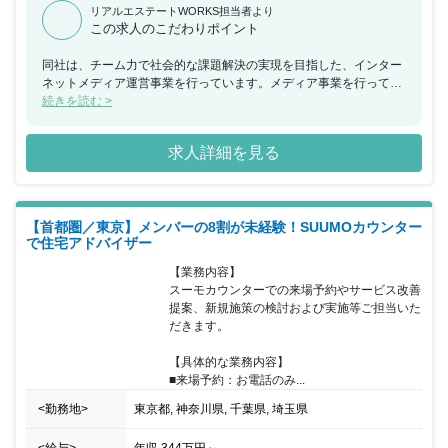
リアルエステートWORKS担当者より
この求人のこだわりポイント
同社は、チーム力で社会的な課題解決の実現を目指した、インター
ネットメディア運営事業を行っています。メディア事業を行ってい
る 同社ですが事業として８年目を迎えるメディアIESHIL（イエシ
続きを読む >
ル）では今後不動産の売買、買取事業に力を入れており、今回、 売
買、買取のプレイヤーとしてご活躍いただきながらリーダーポジシ
求人詳細を見る
ョンをお任せできる方を募集することとなりました。 現在、事業部
長と担当者2名で対応していますが、買取再販事業の成長のため不
動産業界の経験のある方を採用し、事業の成長を 牽引していただけ
る方を求めております。今後、3年間で10名規模を計画しています
【首都圏／東京】メンバーの8割が未経験！SUUMOカウンター
のでマネジメント経験とも活かせる環境と なります。 母体がメデ
で住宅アドバイザー
ィア企業のため、通常の不動産会社とは違う働き方とは違った一面
もあります。今までとは違った環境で働きたい方や IT未経験でスキ
【業務内容】

ルを身につけたい方など不動産売買を通してクライアントの課題解
スーモカウンターでの来場予約やサービス改善
決を行っていただける方を歓迎いたします。
提案、新規施策の検討および実施等ご担当いた
だきます。

【具体的な業務内容】

■来場予約：お電話のみ...
<勤務地>
東京都, 神奈川県, 千葉県, 埼玉県