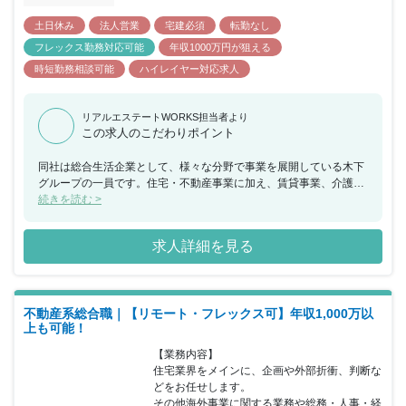
土日休み
法人営業
宅建必須
転勤なし
フレックス勤務対応可能
年収1000万円が狙える
時短勤務相談可能
ハイレイヤー対応求人
リアルエステートWORKS担当者より
この求人のこだわりポイント
同社は総合生活企業として、様々な分野で事業を展開している木下
グループの一員です。住宅・不動産事業に加え、賃貸事業、介護事
業が主軸です。その他にも美容、映画、音楽、放送等、多角事業を
続きを読む >
展開しています。多角的な視野を持って行動したい方の応募をお待
ちしています。東日本、西日本エリアで1名ずつの募集です。入社3
求人詳細を見る
ヵ月間は、契約社員(その後正社員登用を検討)としての契約です。
不動産系総合職｜【リモート・フレックス可】年収1,000万以
上も可能！
【業務内容】

住宅業界をメインに、企画や外部折衝、判断な
どをお任せします。

その他海外事業に関する業務や総務・人事・経