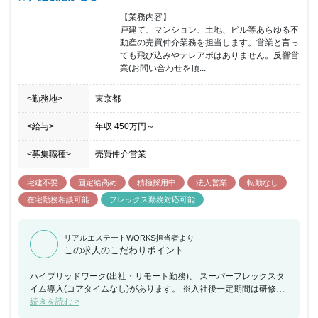
【業務内容】

戸建て、マンション、土地、ビル等あらゆる不
動産の売買仲介業務を担当します。営業と言っ
ても飛び込みやテレアポはありません。反響営
業(お問い合わせを頂...
<勤務地>
東京都
<給与>
年収
450万円
～
<募集職種>
売買仲介営業
宅建不要
固定給高め
積極採用中
法人営業
転勤なし
在宅勤務相談可能
フレックス勤務対応可能
リアルエステートWORKS担当者より
この求人のこだわりポイント
ハイブリッドワーク(出社・リモート勤務)、 スーパーフレックスタ
イム導入(コアタイムなし)があります。 ※入社後一定期間は研修期
間のため、原則的に出社となります。 目安としては 1-3 ヶ月程度で
続きを読む >
す Missionは "ココ・ホーム"チームの営業担当者です。自分の担当