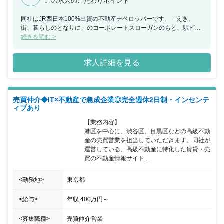
この求人のこだわりポイント
同社はJR西日本100%出資の不動産デベロッパーです。「えき、
街、暮らしのとなりに」のコーポレートスローガンのもと、駅ビル
や周辺ビル開発、高架下の美化・活性化、ビエラなどの複合商業施
続きを読む >
設開発により、駅や駅周辺のポテンシャルを高めるとともに、「駅
から街へ、街から駅へ」の動線を整備し、さらには分譲マンション
求人詳細を見る
「J.GRAN(ジェイグラン)」シリーズなどで生き生きと暮らせる住ま
いを提供し、さまざまな形で「魅力あふれる街づくり」「駅から始
まる街づくり」に取り組んでおります。様々な分野で経験を積んだ
270名以上のキャリア採用社員が当社で活躍しています。また、通
売買仲介◆IT×不動産で急成企業◎完全週休2日制・インセンテ
常のディベロッパーでは収支計算やボリュームチェックをする部署
ィブあり
と設計事務所や施工会社と協議する部署が分かれておりますが、同
社ではどちらも経験が積める環境になっております。
【業務内容】

港区を中心に、渋谷区、目黒区などの高級不動
産の売買営業を担当していただきます。同社が
運営している、高級不動産に特化した賃貸・売
買の不動産情報サイト...
<勤務地>
東京都
<給与>
年収
400万円
～
<募集職種>
売買仲介営業