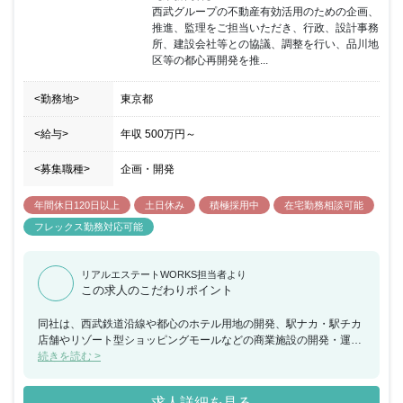
西武グループの不動産有効活用のための企画、
推進、監理をご担当いただき、行政、設計事務
所、建設会社等との協議、調整を行い、品川地
区等の都心再開発を推...
<勤務地>
東京都
<給与>
年収
500万円
～
<募集職種>
企画・開発
年間休日120日以上
土日休み
積極採用中
在宅勤務相談可能
フレックス勤務対応可能
リアルエステートWORKS担当者より
この求人のこだわりポイント
同社は、西武鉄道沿線や都心のホテル用地の開発、駅ナカ・駅チカ
店舗やリゾート型ショッピングモールなどの商業施設の開発・運
営、オフィスや住宅の賃貸、住宅・マンション・別荘地の分譲、駐
続きを読む >
車・駐輪場、霊園などの運営、保険代理業といったお客さまの生活
に密着したさまざまなフィールドでサービスの提供を行っていま
求人詳細を見る