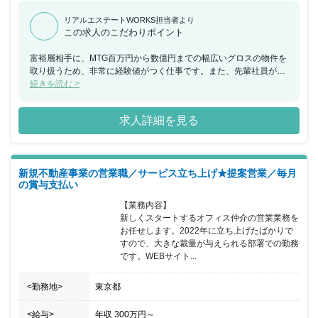
リアルエステートWORKS担当者より
この求人のこだわりポイント
富裕層相手に、MTG百万円から数億円までの幅広いグロスの物件を
取り扱うため、非常に経験値がつく仕事です。また、先輩社員が確
定申告やファイナンシャルプランニング、投資について勉強会やロ
続きを読む >
ープレ研修を開催するため、金融知識も大いに身に付きます。今よ
り成長したい方、投資用営業販売の経験を活かしたい方は是非応募
求人詳細を見る
してみる価値のある求人です。
新規不動産事業の営業職／サービス立ち上げ★提案営業／毎月
の賞与支払い
【業務内容】

新しくスタートするオフィス仲介の営業業務を
お任せします。2022年に立ち上げたばかりで
すので、大きな裁量が与えられる部署での勤務
です。WEBサイト...
<勤務地>
東京都
<給与>
年収
300万円
～