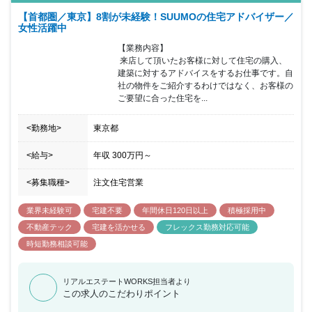
【首都圏／東京】8割が未経験！SUUMOの住宅アドバイザー／
女性活躍中
【業務内容】

 来店して頂いたお客様に対して住宅の購入、
建築に対するアドバイスをするお仕事です。自
社の物件をご紹介するわけではなく、お客様の
ご要望に合った住宅を...
<勤務地>
東京都
<給与>
年収
300万円
～
<募集職種>
注文住宅営業
業界未経験可
宅建不要
年間休日120日以上
積極採用中
不動産テック
宅建を活かせる
フレックス勤務対応可能
時短勤務相談可能
リアルエステートWORKS担当者より
この求人のこだわりポイント