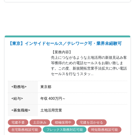
繋げて頂きます。建築については設計社員と協力し、ＢＩＭを活用
した３Ｄによる事業化の提案を行います。 長期に及ぶ事業で建築で
の活用が難しいケースでは資産の買い替えや等価交換の提案を行い
提案は建築に限定されません。 所属していただく営業部は20代か
ら50代の営業社員で構成され、年齢や勤続年数に関係なく実力次第
で昇格する為、年功的な考えはありません。 フレキシブルな勤務時
間の採用と営業地盤に直行し直帰する働き方を通して自身で仕事の
効率化を実現していただきます。 インセンティブは建築、売買に係
【東京】インサイドセールス／テレワーク可・業界未経験可
わらず利益に応じて支給され、上限はありませんので、かなりのモ
【業務内容】

チベーションになると思います。
売上につながるような土地活用の新規見込み客
等獲得のための電話セールスをお願い致しま
す。この度、新規開拓営業手法拡大に伴い電話
セールスを行なうスタッ...
<勤務地>
東京都
<給与>
年収
400万円
～
<募集職種>
土地活用営業
宅建不要
土日休み
積極採用中
宅建を活かせる
在宅勤務相談可能
フレックス勤務対応可能
時短勤務相談可能