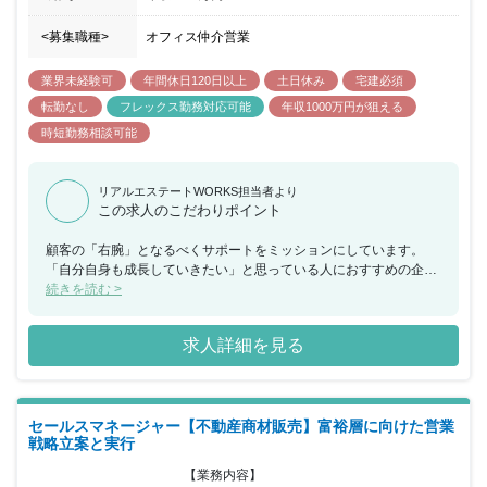
<募集職種>
オフィス仲介営業
業界未経験可
年間休日120日以上
土日休み
宅建必須
転勤なし
フレックス勤務対応可能
年収1000万円が狙える
時短勤務相談可能
リアルエステートWORKS担当者より
この求人のこだわりポイント
顧客の「右腕」となるべくサポートをミッションにしています。
「自分自身も成長していきたい」と思っている人におすすめの企業
です。100人の仲間を集め、100人の経営者を輩出し、100人の人の
続きを読む >
右腕となるべく、一緒に働いていきましょう。
求人詳細を見る
セールスマネージャー【不動産商材販売】富裕層に向けた営業
戦略立案と実行
【業務内容】
