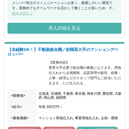
メンバー同士のコミュニケーションが多く、風通しのいい環境で
す。業務内でもチームワークを活かして働くことが多いため、チー
ムで何かを成し遂げたいと考えている方におススメの求人です。ま
続きを読む >
た、年間休日が130日もあり、産休希望者の取得が100％、再雇用
制度など女性のライフイベントにも沿った制度が整っております。
求人詳細を見る
【未経験OK！】不動産総合職／財閥系大手のマンションデベ
ロッパー
【業務内容】

業界大手企業で総合職の募集になります。用地
仕入れから企画開発、品質管理や販売、総務・
人事・経理などのスタッフ部門もご担当いただ
きます。ただ仕入れる...
北海道, 宮城県, 千葉県, 東京都, 神奈川県, 愛知県, 大阪
<勤務地>
府, 岡山県, 福岡県
<給与>
年収
300万円
～
<募集職種>
マンション用地仕入れ, 事業用地仕入れ, 企画・開発