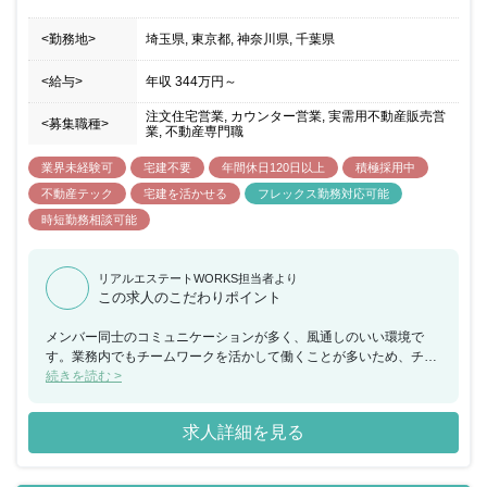
<勤務地>
埼玉県, 東京都, 神奈川県, 千葉県
<給与>
年収
344万円
～
注文住宅営業, カウンター営業, 実需用不動産販売営
<募集職種>
業, 不動産専門職
業界未経験可
宅建不要
年間休日120日以上
積極採用中
不動産テック
宅建を活かせる
フレックス勤務対応可能
時短勤務相談可能
リアルエステートWORKS担当者より
この求人のこだわりポイント
メンバー同士のコミュニケーションが多く、風通しのいい環境で
す。業務内でもチームワークを活かして働くことが多いため、チー
ムで何かを成し遂げたいと考えている方におススメの求人です。ま
続きを読む >
た、年間休日が130日もあり、産休希望者の取得が102％、再雇用
制度など女性のライフイベントにも沿った制度が整っております。
求人詳細を見る