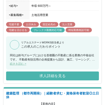
<給与>
年収
600万円
～
<募集職種>
土地活用営業
宅建不要
土日休み
固定給高め
法人営業
宅建を活かせる
フレックス勤務対応可能
時短勤務相談可能
リアルエステートWORKS担当者より
この求人のこだわりポイント
同社は鈴与グループにおける首都圏の不動産に係る業務の中核会社
です。 不動産有効活用の企画提案から設計、施工、リーシング、ビ
ル管理までを一貫して行い、その全てに営業担当としてかかわるこ
続きを読む >
とができ、お客様の資産形成、資産継承に寄り添うことで大きな信
頼を得られる仕事で、会社の成長とともに社員個人としても成長で
求人詳細を見る
きる会社です。 当ポジションについて、こちらは新規事業となりま
すが、同社は年齢や勤続年数に関係なく実力次第で昇格する為、年
功的な考えはありません。 フレキシブルな勤務時間の採用と営業地
盤に直行し直帰する働き方を通して自身で仕事の効率化を実現して
建築監理 （都市再開発）｜経験者求む・資格保有者歓迎◎土日
いただきます。 インセンティブは建築、売買に係わらず利益に応じ
休
て支給され、上限はありませんので、かなりのモチベーションにな
ると思います。
【業務内容】
