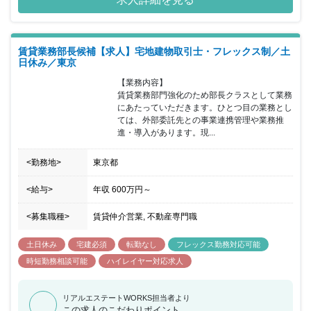
す。今回、高輪・品川エリアを含む都心部に保有する不動産開発の
ための都市計画協議、開発企画、事業推進業務を担っていただける
方を募集することとなりました。配属される都市開発事業部では、
グループ保有資産の有効活用を図るため、都心部における大規模再
賃貸業務部長候補【求人】宅地建物取引士・フレックス制／土
開発事業を担当しています。開発実績：「東京ガーデンテラス紀尾
日休み／東京
井町」等）その他、沿線開発やリゾート開発をおこなう部署がござ
います。豊富な経験を活かして都市開発事業部を牽引していただけ
【業務内容】

る方を歓迎いたします。
賃貸業務部門強化のため部長クラスとして業務
にあたっていただきます。ひとつ目の業務とし
ては、外部委託先との事業連携管理や業務推
進・導入があります。現...
<勤務地>
東京都
<給与>
年収
600万円
～
<募集職種>
賃貸仲介営業, 不動産専門職
土日休み
宅建必須
転勤なし
フレックス勤務対応可能
時短勤務相談可能
ハイレイヤー対応求人
リアルエステートWORKS担当者より
この求人のこだわりポイント