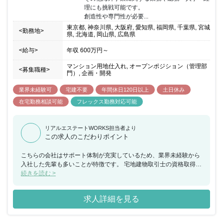
理にも挑戦可能です。

創造性や専門性が必要...
東京都, 神奈川県, 大阪府, 愛知県, 福岡県, 千葉県, 宮城
<勤務地>
県, 北海道, 岡山県, 広島県
<給与>
年収
600万円
～
マンション用地仕入れ, オープンポジション（管理部
<募集職種>
門）, 企画・開発
業界未経験可
宅建不要
年間休日120日以上
土日休み
在宅勤務相談可能
フレックス勤務対応可能
リアルエステートWORKS担当者より
この求人のこだわりポイント
こちらの会社はサポート体制が充実しているため、業界未経験から
入社した先輩も多いことが特徴です。 宅地建物取引士の資格取得支
援やOJTが整っており、イチから学べます。 さらにフレックス制度
続きを読む >
やテレワーク、20時にはパソコンをシャットダウンするといった働
き改革も推進中です。 業界知識を身につけつつ、働きやすい環境を
求人詳細を見る
求めている方にピッタリの転職先と言えるでしょう。