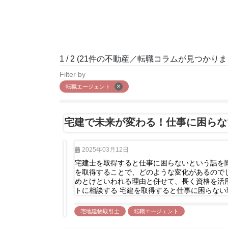
1 / 2 (21件の不動産／転職コラムが見つかりま
Filter by
転職エージェント
宅建で未来が変わる！仕事に困らな
2025年03月12日
宅建士を取得すると仕事に困らないという話を
を取得することで、どのような変化があるので
めとけといわれる理由と併せて、長く資格を活
トに相談する 宅建を取得すると仕事に困らない
では、宅建を取得すると仕事に困らなくなる理由
営むには宅建士の資格者が必要になる 不動産取
宅地建物取引士
転職エージェント
る それぞれ見ていきましょう。 不動産取引の
前に重要事項説明を行う必要があります。 ま